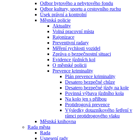
Odbor bytového a nebytového fondu
Odbor kultury, sportu a cestovního ruchu
Úsek právní a kontrolní
Městská policie
Aktuality
Volná pracovní místa
Rajonizace
Preventivní radary
Měření rychlosti vozidel
Zpráva o bezpečnostní situaci
Evidence jízdních kol
O městské policii
Prevence kriminality
Plán prevence kriminality
Desatero bezpečné chůze
Desatero bezpečné jízdy na kole
Povinná výbava jízdního kola
Na kolo jen s přilbou
Protidrogová prevence
Výsledky dotazníkového šetření v
rámci protidrogového vlaku
Městská knihovna
Rada města
Rada
Usnesení rady