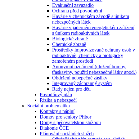
Evakuační zavazadlo
Ochrana před povodněmi
Havárie v chemickém závodě s únikem
nebezpečných látek
Havárie v jaderném energetickém zařízení
s únikem radioaktivních látek
Biologické zbraně
Chemické zbraně
Prostředky improvizované ochrany osob v
radioaktivně, chemicky a biologicky
zamořeném prostředí
Anonymní oznámení (uložení bomby,
třaskaviny, použití nebezpečné látky apod.)
Obdržení nebepečné zásilky
Integrovaný záchranný systém
Rady nejen pro děti
Povodňový plán
Rizika a nebezpečí
Sociální problematika
Kontakty s náplní
Domov pro seniory Příbor
Domy s pečovatelskou službou
Diakonie ČCE
Plánování sociálních služeb