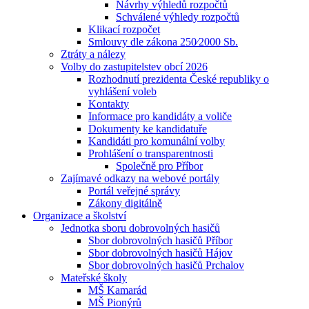
Návrhy výhledů rozpočtů
Schválené výhledy rozpočtů
Klikací rozpočet
Smlouvy dle zákona 250⁄2000 Sb.
Ztráty a nálezy
Volby do zastupitelstev obcí 2026
Rozhodnutí prezidenta České republiky o
vyhlášení voleb
Kontakty
Informace pro kandidáty a voliče
Dokumenty ke kandidatuře
Kandidáti pro komunální volby
Prohlášení o transparentnosti
Společně pro Příbor
Zajímavé odkazy na webové portály
Portál veřejné správy
Zákony digitálně
Organizace a školství
Jednotka sboru dobrovolných hasičů
Sbor dobrovolných hasičů Příbor
Sbor dobrovolných hasičů Hájov
Sbor dobrovolných hasičů Prchalov
Mateřské školy
MŠ Kamarád
MŠ Pionýrů