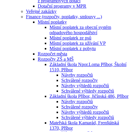
z programových dotací
Dotační programy v MPR
Veřejné zakázky
Finance (rozpočty, poplatky, smlouvy ...)
Místní poplatky
Místní poplatek za obecní systém
odpadového hospodářství
Místní poplatek ze psů
Místní poplatek za užívání VP
Místní poplatek z pobytu
Rozpočet města
Rozpočty ZŠ a MŠ
Základní škola Npor.Loma Příbor, Školní
1510, Příbor
Návrhy rozpočtů
Schválené rozpočty
Návrhy výhledů rozpočtů
Schválené výhledy rozpočtů
Základní škola Příbor, Jičínská 486, Příbor
Návrhy rozpočtů
Schválené rozpočty
Návrhy výhledů rozpočtů
Schválené výhledy rozpočtů
Mateřská škola Kamarád, Frenštátská
1370, Příbor