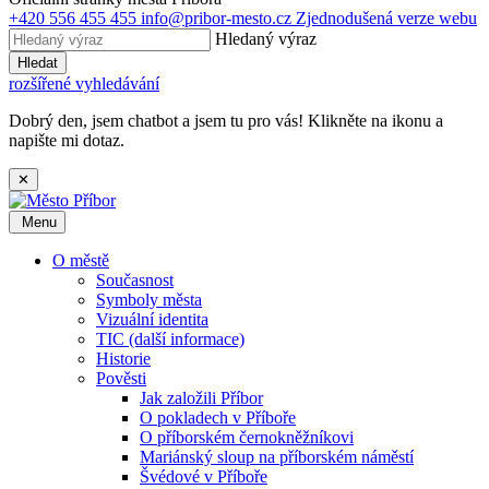
+420 556 455 455
info@pribor-mesto.cz
Zjednodušená verze webu
Hledaný výraz
Hledat
rozšířené vyhledávání
Dobrý den, jsem chatbot a jsem tu pro vás! Klikněte na ikonu a
napište mi dotaz.
✕
Menu
O městě
Současnost
Symboly města
Vizuální identita
TIC (další informace)
Historie
Pověsti
Jak založili Příbor
O pokladech v Příboře
O příborském černokněžníkovi
Mariánský sloup na příborském náměstí
Švédové v Příboře