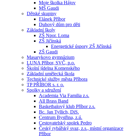
Moje školka Hájov
MŠ Gaudi
Dětské skupiny
Elánek Příbor
Duhový dům pro děti
Základní školy
ZŠ Npor. Loma
ZŠ Jičínská
Energetické úspory ZŠ Jičínská
ZŠ Gaudi
Masarykovo gymnázium
LUNA Příbor, SVČ, p.o.
Školní jídelna Komenského
Základní umělecká škola
Technické služby města Příbora
TP PŘÍBOR s. r. o.
Spolky a sdružení
Academia Via Familia z.s.
All Brass Band
Basketbalový klub Příbor z.s.
Bc. Jan Tyllich, DiS.
Centrum Bystřina, z.ú.
Cestovatelský spolek Pedro
Český rybářský svaz, z.s., místní organizace
Příbor