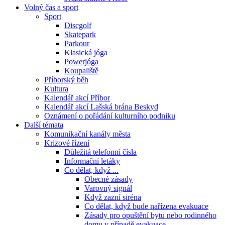
Volný čas a sport
Sport
Discgolf
Skatepark
Parkour
Klasická jóga
Powerjóga
Koupaliště
Příborský běh
Kultura
Kalendář akcí Příbor
Kalendář akcí Lašská brána Beskyd
Oznámení o pořádání kulturního podniku
Další témata
Komunikační kanály města
Krizové řízení
Důležitá telefonní čísla
Informační letáky
Co dělat, když ...
Obecné zásady
Varovný signál
Když zazní siréna
Co dělat, když bude nařízena evakuace
Zásady pro opuštění bytu nebo rodinného
domu v případě evakuace