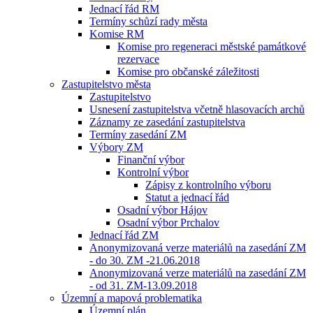
Jednací řád RM
Termíny schůzí rady města
Komise RM
Komise pro regeneraci městské památkové
rezervace
Komise pro občanské záležitosti
Zastupitelstvo města
Zastupitelstvo
Usnesení zastupitelstva včetně hlasovacích archů
Záznamy ze zasedání zastupitelstva
Termíny zasedání ZM
Výbory ZM
Finanční výbor
Kontrolní výbor
Zápisy z kontrolního výboru
Statut a jednací řád
Osadní výbor Hájov
Osadní výbor Prchalov
Jednací řád ZM
Anonymizovaná verze materiálů na zasedání ZM
- do 30. ZM -21.06.2018
Anonymizovaná verze materiálů na zasedání ZM
- od 31. ZM-13.09.2018
Územní a mapová problematika
Územní plán