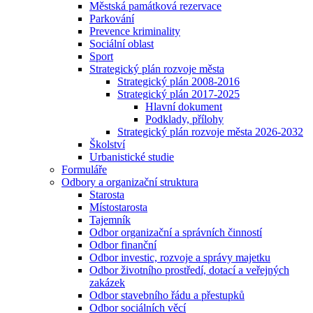
Městská památková rezervace
Parkování
Prevence kriminality
Sociální oblast
Sport
Strategický plán rozvoje města
Strategický plán 2008-2016
Strategický plán 2017-2025
Hlavní dokument
Podklady, přílohy
Strategický plán rozvoje města 2026-2032
Školství
Urbanistické studie
Formuláře
Odbory a organizační struktura
Starosta
Místostarosta
Tajemník
Odbor organizační a správních činností
Odbor finanční
Odbor investic, rozvoje a správy majetku
Odbor životního prostředí, dotací a veřejných
zakázek
Odbor stavebního řádu a přestupků
Odbor sociálních věcí