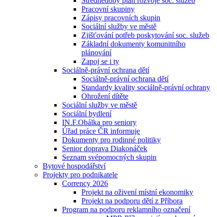
Střednědobý plán rozvoje soc. služeb
Pracovní skupiny
Zápisy pracovních skupin
Sociální služby ve městě
Zjišťování potřeb poskytování soc. služeb
Základní dokumenty komunitního
plánování
Zapoj se i ty
Sociálně-právní ochrana dětí
Sociálně-právní ochrana dětí
Standardy kvality sociálně-právní ochrany
Ohrožení dítěte
Sociální služby ve městě
Sociální bydlení
IN.F.Obálka pro seniory
Úřad práce ČR informuje
Dokumenty pro rodinné politiky
Senior doprava Diakonáček
Seznam svépomocných skupin
Bytové hospodářství
Projekty pro podnikatele
Corrency 2026
Projekt na oživení místní ekonomiky
Projekt na podporu dětí z Příbora
Program na podporu reklamního označení