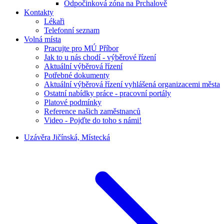
Odpočinková zóna na Prchalově
Kontakty
Lékaři
Telefonní seznam
Volná místa
Pracujte pro MÚ Příbor
Jak to u nás chodí - výběrové řízení
Aktuální výběrová řízení
Potřebné dokumenty
Aktuální výběrová řízení vyhlášená organizacemi města
Ostatní nabídky práce - pracovní portály
Platové podmínky
Reference našich zaměstnanců
Video - Pojďte do toho s námi!
Uzávěra Jičínská, Místecká