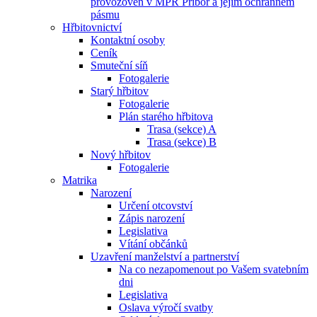
provozoven v MPR Příbor a jejím ochranném
pásmu
Hřbitovnictví
Kontaktní osoby
Ceník
Smuteční síň
Fotogalerie
Starý hřbitov
Fotogalerie
Plán starého hřbitova
Trasa (sekce) A
Trasa (sekce) B
Nový hřbitov
Fotogalerie
Matrika
Narození
Určení otcovství
Zápis narození
Legislativa
Vítání občánků
Uzavření manželství a partnerství
Na co nezapomenout po Vašem svatebním
dni
Legislativa
Oslava výročí svatby