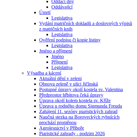
Oddací dny
Oddávající
Úmrtí
Legislativa
Vydání matričních dokladů a doslovných výpisů
z matričních knih
Legislativa
Ověření podpisu či kopie listiny
Legislativa
Jméno a příjmení
Jméno
Příjmení
Legislativa
Výsadba a kácení
Aktuální dění v zeleni
Obnova zeleně v ulici Jičínská
Postupné úpravy okolí kostela sv. Valentina
Předprostor hřbitova čeká úpravy
Úprava okolí kolem kostela sv. Kříže
Úprava u rodného domu Sigmunda Freuda
Zahájení 11. sezóny piaristických zahrad
Naučná stezka na Boroveckých rybnících
prochází proměnou
Agrolesnictví v Příboře
Piaristické zahrady - podzim 2026