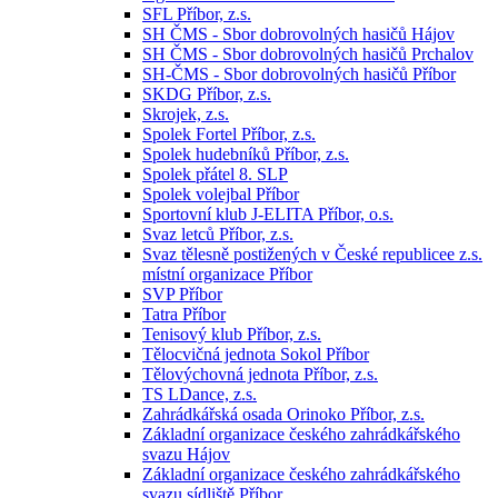
SFL Příbor, z.s.
SH ČMS - Sbor dobrovolných hasičů Hájov
SH ČMS - Sbor dobrovolných hasičů Prchalov
SH-ČMS - Sbor dobrovolných hasičů Příbor
SKDG Příbor, z.s.
Skrojek, z.s.
Spolek Fortel Příbor, z.s.
Spolek hudebníků Příbor, z.s.
Spolek přátel 8. SLP
Spolek volejbal Příbor
Sportovní klub J-ELITA Příbor, o.s.
Svaz letců Příbor, z.s.
Svaz tělesně postižených v České republicee z.s.
místní organizace Příbor
SVP Příbor
Tatra Příbor
Tenisový klub Příbor, z.s.
Tělocvičná jednota Sokol Příbor
Tělovýchovná jednota Příbor, z.s.
TS LDance, z.s.
Zahrádkářská osada Orinoko Příbor, z.s.
Základní organizace českého zahrádkářského
svazu Hájov
Základní organizace českého zahrádkářského
svazu sídliště Příbor