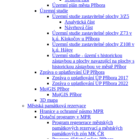
Územní plán města Příbora
Územní studie
Územní studie zastavitelné plochy 3⁄Z5
Analytická část
Návrhová část
Územní studie zastavitelné plochy Z73 v
k.ú. Klokočov u Příbora
Územní studie zastavitelné plochy Z108 v
k.ú. Hájov
Územní studie - území s historickou
zástavbou a plochy navazující na plochy s
historickou zástavbou ve městě Příbor
Zpráva o uplatňování ÚP Příbora
Zpráva o uplatňování ÚP Příbora 2017
Zpráva o uplatňování ÚP Příbora 2022
MujGIS Příbor
MujGIS Příbor
3D mapa
Městská památková rezervace
Hranice a ochranné pásmo MPR
Dotační programy v MPR
Program regenerace městských
památkových rezervací a městských
památkových zón MK ČR