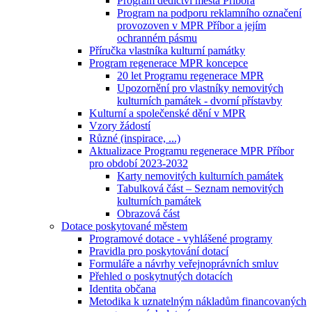
Program dědictví města Příbora
Program na podporu reklamního označení
provozoven v MPR Příbor a jejím
ochranném pásmu
Příručka vlastníka kulturní památky
Program regenerace MPR koncepce
20 let Programu regenerace MPR
Upozornění pro vlastníky nemovitých
kulturních památek - dvorní přístavby
Kulturní a společenské dění v MPR
Vzory žádostí
Různé (inspirace, ...)
Aktualizace Programu regenerace MPR Příbor
pro období 2023-2032
Karty nemovitých kulturních památek
Tabulková část – Seznam nemovitých
kulturních památek
Obrazová část
Dotace poskytované městem
Programové dotace - vyhlášené programy
Pravidla pro poskytování dotací
Formuláře a návrhy veřejnoprávních smluv
Přehled o poskytnutých dotacích
Identita občana
Metodika k uznatelným nákladům financovaných