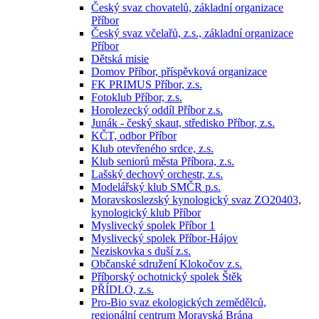
Český svaz chovatelů, základní organizace
Příbor
Český svaz včelařů, z.s., základní organizace
Příbor
Dětská misie
Domov Příbor, příspěvková organizace
FK PRIMUS Příbor, z.s.
Fotoklub Příbor, z.s.
Horolezecký oddíl Příbor z.s.
Junák - český skaut, středisko Příbor, z.s.
KČT, odbor Příbor
Klub otevřeného srdce, z.s.
Klub seniorů města Příbora, z.s.
Lašský dechový orchestr, z.s.
Modelářský klub SMČR p.s.
Moravskoslezský kynologický svaz ZO20403,
kynologický klub Příbor
Myslivecký spolek Příbor 1
Myslivecký spolek Příbor-Hájov
Neziskovka s duší z.s.
Občanské sdružení Klokočov z.s.
Příborský ochotnický spolek Štěk
PŘÍDLO, z.s.
Pro-Bio svaz ekologických zemědělců,
regionální centrum Moravská Brána