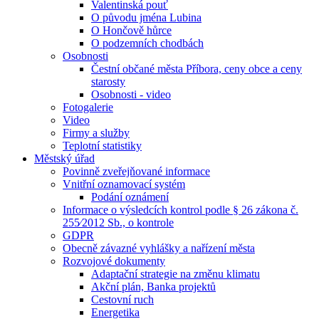
Valentinská pouť
O původu jména Lubina
O Hončově hůrce
O podzemních chodbách
Osobnosti
Čestní občané města Příbora, ceny obce a ceny
starosty
Osobnosti - video
Fotogalerie
Video
Firmy a služby
Teplotní statistiky
Městský úřad
Povinně zveřejňované informace
Vnitřní oznamovací systém
Podání oznámení
Informace o výsledcích kontrol podle § 26 zákona č.
255⁄2012 Sb., o kontrole
GDPR
Obecně závazné vyhlášky a nařízení města
Rozvojové dokumenty
Adaptační strategie na změnu klimatu
Akční plán, Banka projektů
Cestovní ruch
Energetika