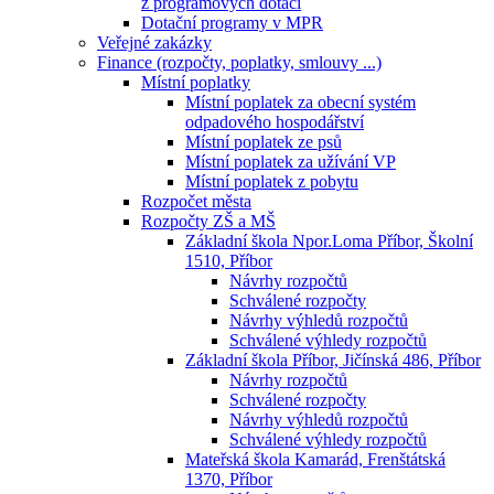
z programových dotací
Dotační programy v MPR
Veřejné zakázky
Finance (rozpočty, poplatky, smlouvy ...)
Místní poplatky
Místní poplatek za obecní systém
odpadového hospodářství
Místní poplatek ze psů
Místní poplatek za užívání VP
Místní poplatek z pobytu
Rozpočet města
Rozpočty ZŠ a MŠ
Základní škola Npor.Loma Příbor, Školní
1510, Příbor
Návrhy rozpočtů
Schválené rozpočty
Návrhy výhledů rozpočtů
Schválené výhledy rozpočtů
Základní škola Příbor, Jičínská 486, Příbor
Návrhy rozpočtů
Schválené rozpočty
Návrhy výhledů rozpočtů
Schválené výhledy rozpočtů
Mateřská škola Kamarád, Frenštátská
1370, Příbor