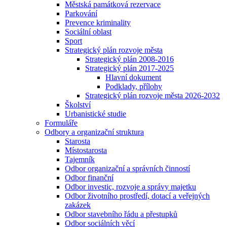
Městská památková rezervace
Parkování
Prevence kriminality
Sociální oblast
Sport
Strategický plán rozvoje města
Strategický plán 2008-2016
Strategický plán 2017-2025
Hlavní dokument
Podklady, přílohy
Strategický plán rozvoje města 2026-2032
Školství
Urbanistické studie
Formuláře
Odbory a organizační struktura
Starosta
Místostarosta
Tajemník
Odbor organizační a správních činností
Odbor finanční
Odbor investic, rozvoje a správy majetku
Odbor životního prostředí, dotací a veřejných
zakázek
Odbor stavebního řádu a přestupků
Odbor sociálních věcí