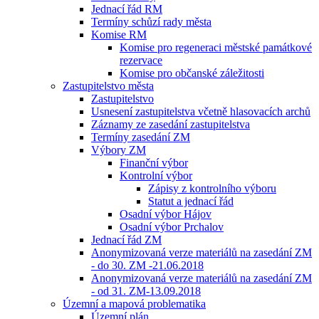
Jednací řád RM
Termíny schůzí rady města
Komise RM
Komise pro regeneraci městské památkové
rezervace
Komise pro občanské záležitosti
Zastupitelstvo města
Zastupitelstvo
Usnesení zastupitelstva včetně hlasovacích archů
Záznamy ze zasedání zastupitelstva
Termíny zasedání ZM
Výbory ZM
Finanční výbor
Kontrolní výbor
Zápisy z kontrolního výboru
Statut a jednací řád
Osadní výbor Hájov
Osadní výbor Prchalov
Jednací řád ZM
Anonymizovaná verze materiálů na zasedání ZM
- do 30. ZM -21.06.2018
Anonymizovaná verze materiálů na zasedání ZM
- od 31. ZM-13.09.2018
Územní a mapová problematika
Územní plán