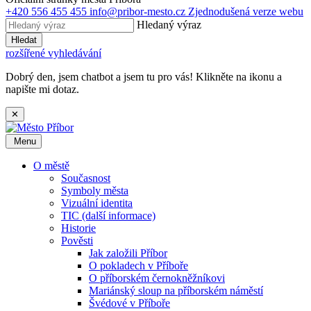
+420 556 455 455
info@pribor-mesto.cz
Zjednodušená verze webu
Hledaný výraz
Hledat
rozšířené vyhledávání
Dobrý den, jsem chatbot a jsem tu pro vás! Klikněte na ikonu a
napište mi dotaz.
✕
Menu
O městě
Současnost
Symboly města
Vizuální identita
TIC (další informace)
Historie
Pověsti
Jak založili Příbor
O pokladech v Příboře
O příborském černokněžníkovi
Mariánský sloup na příborském náměstí
Švédové v Příboře