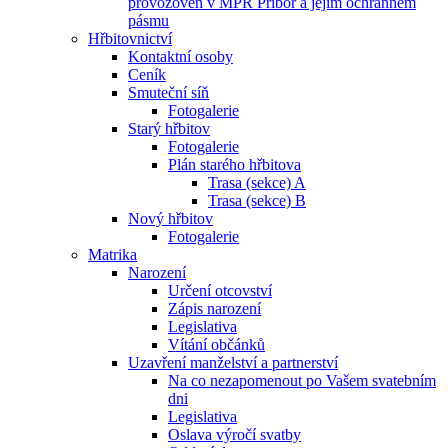
provozoven v MPR Příbor a jejím ochranném
pásmu
Hřbitovnictví
Kontaktní osoby
Ceník
Smuteční síň
Fotogalerie
Starý hřbitov
Fotogalerie
Plán starého hřbitova
Trasa (sekce) A
Trasa (sekce) B
Nový hřbitov
Fotogalerie
Matrika
Narození
Určení otcovství
Zápis narození
Legislativa
Vítání občánků
Uzavření manželství a partnerství
Na co nezapomenout po Vašem svatebním
dni
Legislativa
Oslava výročí svatby