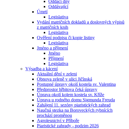
Oddací dny
Oddávající
Úmrtí
Legislativa
Vydání matričních dokladů a doslovných výpisů
z matričních knih
Legislativa
Ověření podpisu či kopie listiny
Legislativa
Jméno a příjmení
Jméno
Příjmení
Legislativa
Výsadba a kácení
Aktuální dění v zeleni
Obnova zeleně v ulici Jičínská
Postupné úpravy okolí kostela sv. Valentina
Předprostor hřbitova čeká úpravy
Úprava okolí kolem kostela sv. Kříže
Úprava u rodného domu Sigmunda Freuda
Zahájení 11. sezóny piaristických zahrad
Naučná stezka na Boroveckých rybnících
prochází proměnou
Agrolesnictví v Příboře
Piaristické zahrady - podzim 2026