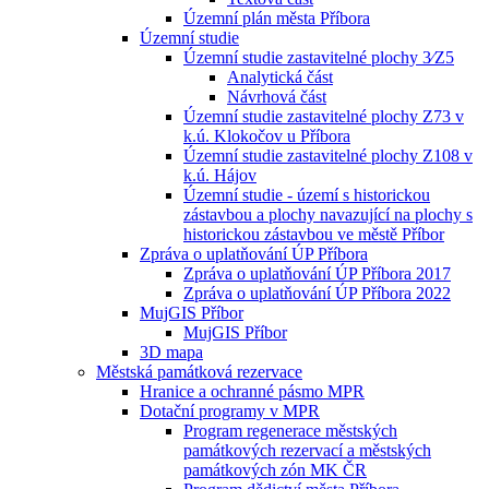
Územní plán města Příbora
Územní studie
Územní studie zastavitelné plochy 3⁄Z5
Analytická část
Návrhová část
Územní studie zastavitelné plochy Z73 v
k.ú. Klokočov u Příbora
Územní studie zastavitelné plochy Z108 v
k.ú. Hájov
Územní studie - území s historickou
zástavbou a plochy navazující na plochy s
historickou zástavbou ve městě Příbor
Zpráva o uplatňování ÚP Příbora
Zpráva o uplatňování ÚP Příbora 2017
Zpráva o uplatňování ÚP Příbora 2022
MujGIS Příbor
MujGIS Příbor
3D mapa
Městská památková rezervace
Hranice a ochranné pásmo MPR
Dotační programy v MPR
Program regenerace městských
památkových rezervací a městských
památkových zón MK ČR