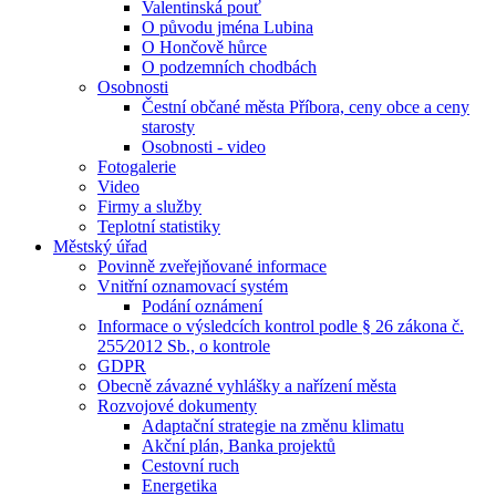
Valentinská pouť
O původu jména Lubina
O Hončově hůrce
O podzemních chodbách
Osobnosti
Čestní občané města Příbora, ceny obce a ceny
starosty
Osobnosti - video
Fotogalerie
Video
Firmy a služby
Teplotní statistiky
Městský úřad
Povinně zveřejňované informace
Vnitřní oznamovací systém
Podání oznámení
Informace o výsledcích kontrol podle § 26 zákona č.
255⁄2012 Sb., o kontrole
GDPR
Obecně závazné vyhlášky a nařízení města
Rozvojové dokumenty
Adaptační strategie na změnu klimatu
Akční plán, Banka projektů
Cestovní ruch
Energetika