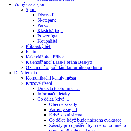
Volný čas a sport
Sport
Discgolf
Skatepark
Parkour
Klasická jóga
Powerjóga
Koupaliště
Příborský běh
Kultura
Kalendář akcí Příbor
Kalendář akcí Lašská brána Beskyd
Oznámení o pořádání kulturního podniku
Další témata
Komunikační kanály města
Krizové řízení
Důležitá telefonní čísla
Informační letáky
Co dělat, když ...
Obecné zásady
Varovný signál
Když zazní siréna
Co dělat, když bude nařízena evakuace
Zásady pro opuštění bytu nebo rodinného
domu v případě evakuace