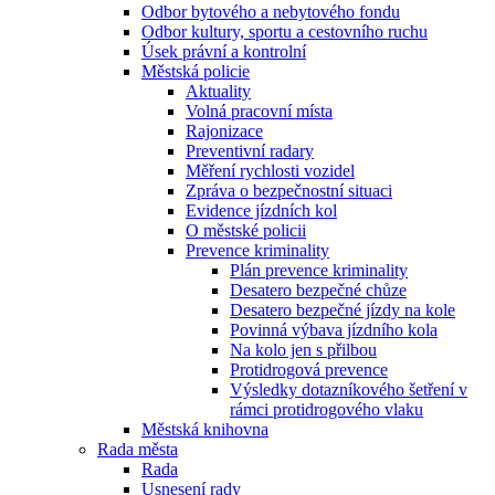
Odbor bytového a nebytového fondu
Odbor kultury, sportu a cestovního ruchu
Úsek právní a kontrolní
Městská policie
Aktuality
Volná pracovní místa
Rajonizace
Preventivní radary
Měření rychlosti vozidel
Zpráva o bezpečnostní situaci
Evidence jízdních kol
O městské policii
Prevence kriminality
Plán prevence kriminality
Desatero bezpečné chůze
Desatero bezpečné jízdy na kole
Povinná výbava jízdního kola
Na kolo jen s přilbou
Protidrogová prevence
Výsledky dotazníkového šetření v
rámci protidrogového vlaku
Městská knihovna
Rada města
Rada
Usnesení rady