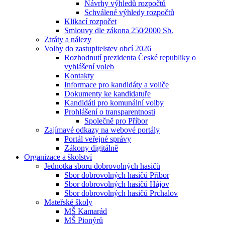
Návrhy výhledů rozpočtů
Schválené výhledy rozpočtů
Klikací rozpočet
Smlouvy dle zákona 250⁄2000 Sb.
Ztráty a nálezy
Volby do zastupitelstev obcí 2026
Rozhodnutí prezidenta České republiky o
vyhlášení voleb
Kontakty
Informace pro kandidáty a voliče
Dokumenty ke kandidatuře
Kandidáti pro komunální volby
Prohlášení o transparentnosti
Společně pro Příbor
Zajímavé odkazy na webové portály
Portál veřejné správy
Zákony digitálně
Organizace a školství
Jednotka sboru dobrovolných hasičů
Sbor dobrovolných hasičů Příbor
Sbor dobrovolných hasičů Hájov
Sbor dobrovolných hasičů Prchalov
Mateřské školy
MŠ Kamarád
MŠ Pionýrů