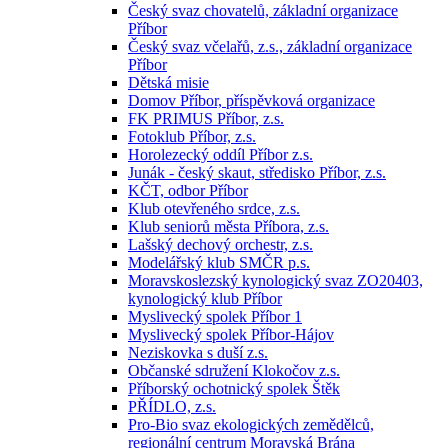
Český svaz chovatelů, základní organizace
Příbor
Český svaz včelařů, z.s., základní organizace
Příbor
Dětská misie
Domov Příbor, příspěvková organizace
FK PRIMUS Příbor, z.s.
Fotoklub Příbor, z.s.
Horolezecký oddíl Příbor z.s.
Junák - český skaut, středisko Příbor, z.s.
KČT, odbor Příbor
Klub otevřeného srdce, z.s.
Klub seniorů města Příbora, z.s.
Lašský dechový orchestr, z.s.
Modelářský klub SMČR p.s.
Moravskoslezský kynologický svaz ZO20403,
kynologický klub Příbor
Myslivecký spolek Příbor 1
Myslivecký spolek Příbor-Hájov
Neziskovka s duší z.s.
Občanské sdružení Klokočov z.s.
Příborský ochotnický spolek Štěk
PŘÍDLO, z.s.
Pro-Bio svaz ekologických zemědělců,
regionální centrum Moravská Brána