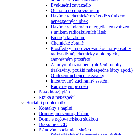
Evakuační zavazadlo
Ochrana před povodněmi
Havárie v chemickém závodě s únikem
nebezpečných látek
Havárie v jaderném energetickém zařízení
s únikem radioaktivních látek
Biologické zbraně
Chemické zbraně
Prostředky improvizované ochrany osob v
radioaktivně, chemicky a biologicky
zamořeném prostředí
Anonymní oznámení (uložení bomby,
třaskaviny, použití nebezpečné látky apod.)
Obdržení nebepečné zásilky
Integrovaný záchranný systém
Rady nejen pro děti
Povodňový plán
Rizika a nebezpečí
Sociální problematika
Kontakty s náplní
Domov pro seniory Příbor
Domy s pečovatelskou službou
Diakonie ČCE
Plánování sociálních služeb