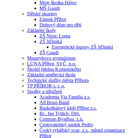
Moje školka Hájov
MŠ Gaudi
Dětské skupiny
Elánek Příbor
Duhový dům pro děti
Základní školy
ZŠ Npor. Loma
ZŠ Jičínská
Energetické úspory ZŠ Jičínská
ZŠ Gaudi
Masarykovo gymnázium
LUNA Příbor, SVČ, p.o.
Školní jídelna Komenského
Základní umělecká škola
Technické služby města Příbora
TP PŘÍBOR s. r. o.
Spolky a sdružení
Academia Via Familia z.s.
All Brass Band
Basketbalový klub Příbor z.s.
Bc. Jan Tyllich, DiS.
Centrum Bystřina, z.ú.
Cestovatelský spolek Pedro
Český rybářský svaz, z.s., místní organizace
Příbor