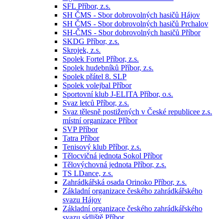
SFL Příbor, z.s.
SH ČMS - Sbor dobrovolných hasičů Hájov
SH ČMS - Sbor dobrovolných hasičů Prchalov
SH-ČMS - Sbor dobrovolných hasičů Příbor
SKDG Příbor, z.s.
Skrojek, z.s.
Spolek Fortel Příbor, z.s.
Spolek hudebníků Příbor, z.s.
Spolek přátel 8. SLP
Spolek volejbal Příbor
Sportovní klub J-ELITA Příbor, o.s.
Svaz letců Příbor, z.s.
Svaz tělesně postižených v České republicee z.s.
místní organizace Příbor
SVP Příbor
Tatra Příbor
Tenisový klub Příbor, z.s.
Tělocvičná jednota Sokol Příbor
Tělovýchovná jednota Příbor, z.s.
TS LDance, z.s.
Zahrádkářská osada Orinoko Příbor, z.s.
Základní organizace českého zahrádkářského
svazu Hájov
Základní organizace českého zahrádkářského
svazu sídliště Příbor