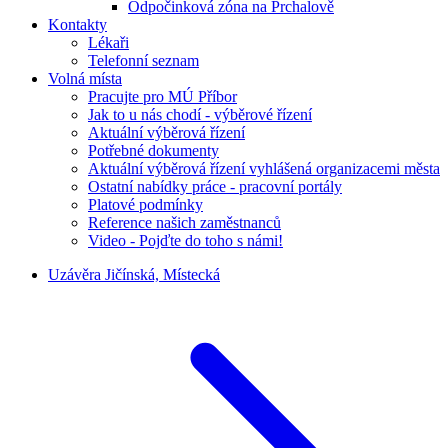
Odpočinková zóna na Prchalově
Kontakty
Lékaři
Telefonní seznam
Volná místa
Pracujte pro MÚ Příbor
Jak to u nás chodí - výběrové řízení
Aktuální výběrová řízení
Potřebné dokumenty
Aktuální výběrová řízení vyhlášená organizacemi města
Ostatní nabídky práce - pracovní portály
Platové podmínky
Reference našich zaměstnanců
Video - Pojďte do toho s námi!
Uzávěra Jičínská, Místecká