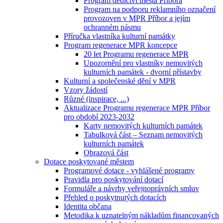
Program dědictví města Příbora
Program na podporu reklamního označení
provozoven v MPR Příbor a jejím
ochranném pásmu
Příručka vlastníka kulturní památky
Program regenerace MPR koncepce
20 let Programu regenerace MPR
Upozornění pro vlastníky nemovitých
kulturních památek - dvorní přístavby
Kulturní a společenské dění v MPR
Vzory žádostí
Různé (inspirace, ...)
Aktualizace Programu regenerace MPR Příbor
pro období 2023-2032
Karty nemovitých kulturních památek
Tabulková část – Seznam nemovitých
kulturních památek
Obrazová část
Dotace poskytované městem
Programové dotace - vyhlášené programy
Pravidla pro poskytování dotací
Formuláře a návrhy veřejnoprávních smluv
Přehled o poskytnutých dotacích
Identita občana
Metodika k uznatelným nákladům financovaných