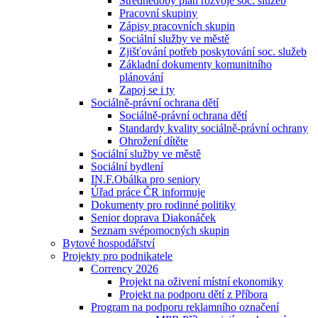
Střednědobý plán rozvoje soc. služeb
Pracovní skupiny
Zápisy pracovních skupin
Sociální služby ve městě
Zjišťování potřeb poskytování soc. služeb
Základní dokumenty komunitního
plánování
Zapoj se i ty
Sociálně-právní ochrana dětí
Sociálně-právní ochrana dětí
Standardy kvality sociálně-právní ochrany
Ohrožení dítěte
Sociální služby ve městě
Sociální bydlení
IN.F.Obálka pro seniory
Úřad práce ČR informuje
Dokumenty pro rodinné politiky
Senior doprava Diakonáček
Seznam svépomocných skupin
Bytové hospodářství
Projekty pro podnikatele
Corrency 2026
Projekt na oživení místní ekonomiky
Projekt na podporu dětí z Příbora
Program na podporu reklamního označení