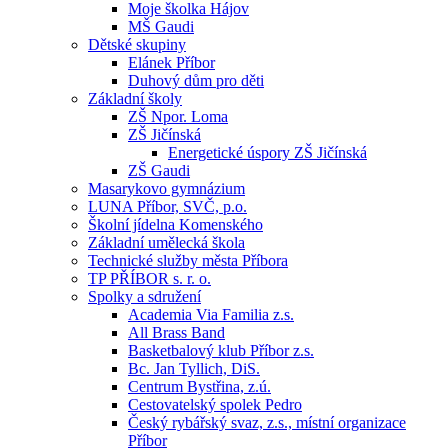
Moje školka Hájov
MŠ Gaudi
Dětské skupiny
Elánek Příbor
Duhový dům pro děti
Základní školy
ZŠ Npor. Loma
ZŠ Jičínská
Energetické úspory ZŠ Jičínská
ZŠ Gaudi
Masarykovo gymnázium
LUNA Příbor, SVČ, p.o.
Školní jídelna Komenského
Základní umělecká škola
Technické služby města Příbora
TP PŘÍBOR s. r. o.
Spolky a sdružení
Academia Via Familia z.s.
All Brass Band
Basketbalový klub Příbor z.s.
Bc. Jan Tyllich, DiS.
Centrum Bystřina, z.ú.
Cestovatelský spolek Pedro
Český rybářský svaz, z.s., místní organizace
Příbor