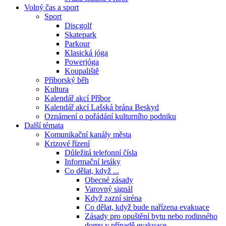
Volný čas a sport
Sport
Discgolf
Skatepark
Parkour
Klasická jóga
Powerjóga
Koupaliště
Příborský běh
Kultura
Kalendář akcí Příbor
Kalendář akcí Lašská brána Beskyd
Oznámení o pořádání kulturního podniku
Další témata
Komunikační kanály města
Krizové řízení
Důležitá telefonní čísla
Informační letáky
Co dělat, když ...
Obecné zásady
Varovný signál
Když zazní siréna
Co dělat, když bude nařízena evakuace
Zásady pro opuštění bytu nebo rodinného
domu v případě evakuace