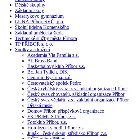
Dětské skupiny
Základní školy
Masarykovo gymnázium
LUNA Příbor, SVČ, p.o.
Školní jídelna Komenského
Základní umělecká škola
Technické služby města Příbora
TP PŘÍBOR s. r. o.
Spolky a sdružení
Academia Via Familia z.s.
All Brass Band
Basketbalový klub Příbor z.s.
Bc. Jan Tyllich, DiS.
Centrum Bystřina, z.ú.
Cestovatelský spolek Pedro
Český rybářský svaz, z.s., místní organizace Příbor
Český svaz chovatelů, základní organizace Příbor
Český svaz včelařů, z.s., základní organizace Příbor
Dětská misie
Domov Příbor, příspěvková organizace
FK PRIMUS Příbor, z.s.
Fotoklub Příbor, z.s.
Horolezecký oddíl Příbor z.s.
Junák - český skaut, středisko Příbor, z.s.
KČT, odbor Příbor