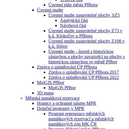
Územní plán města Příbora
Územní studie
Územní studie zastavitelné plochy 3⁄Z5
Analytická část
Návrhová část
Územní studie zastavitelné plochy Z73 v
k.ú. Klokočov u Příbora
Územní studie zastavitelné plochy Z108 v
k.ú. Hájov
Územní studie - území s historickou
zástavbou a plochy navazující na plochy s
historickou zástavbou ve městě Příbor
Zpráva o uplatňování ÚP Příbora
Zpráva o uplatňování ÚP Příbora 2017
Zpráva o uplatňování ÚP Příbora 2022
MujGIS Příbor
MujGIS Příbor
3D mapa
Městská památková rezervace
Hranice a ochranné pásmo MPR
Dotační programy v MPR
Program regenerace městských
památkových rezervací a městských
památkových zón MK ČR