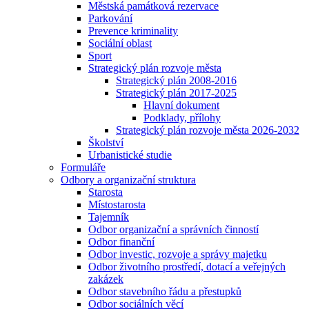
Městská památková rezervace
Parkování
Prevence kriminality
Sociální oblast
Sport
Strategický plán rozvoje města
Strategický plán 2008-2016
Strategický plán 2017-2025
Hlavní dokument
Podklady, přílohy
Strategický plán rozvoje města 2026-2032
Školství
Urbanistické studie
Formuláře
Odbory a organizační struktura
Starosta
Místostarosta
Tajemník
Odbor organizační a správních činností
Odbor finanční
Odbor investic, rozvoje a správy majetku
Odbor životního prostředí, dotací a veřejných
zakázek
Odbor stavebního řádu a přestupků
Odbor sociálních věcí