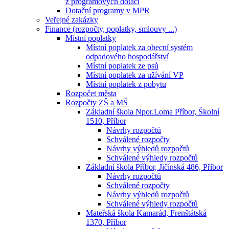
z programových dotací
Dotační programy v MPR
Veřejné zakázky
Finance (rozpočty, poplatky, smlouvy ...)
Místní poplatky
Místní poplatek za obecní systém
odpadového hospodářství
Místní poplatek ze psů
Místní poplatek za užívání VP
Místní poplatek z pobytu
Rozpočet města
Rozpočty ZŠ a MŠ
Základní škola Npor.Loma Příbor, Školní
1510, Příbor
Návrhy rozpočtů
Schválené rozpočty
Návrhy výhledů rozpočtů
Schválené výhledy rozpočtů
Základní škola Příbor, Jičínská 486, Příbor
Návrhy rozpočtů
Schválené rozpočty
Návrhy výhledů rozpočtů
Schválené výhledy rozpočtů
Mateřská škola Kamarád, Frenštátská
1370, Příbor