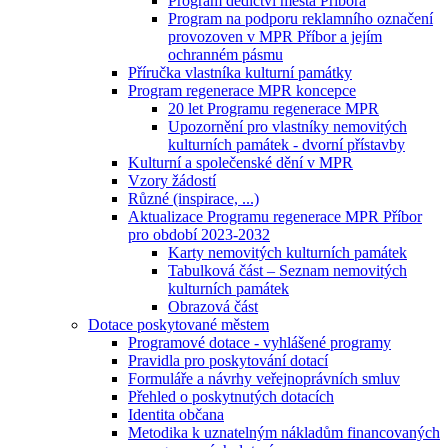
Program dědictví města Příbora
Program na podporu reklamního označení
provozoven v MPR Příbor a jejím
ochranném pásmu
Příručka vlastníka kulturní památky
Program regenerace MPR koncepce
20 let Programu regenerace MPR
Upozornění pro vlastníky nemovitých
kulturních památek - dvorní přístavby
Kulturní a společenské dění v MPR
Vzory žádostí
Různé (inspirace, ...)
Aktualizace Programu regenerace MPR Příbor
pro období 2023-2032
Karty nemovitých kulturních památek
Tabulková část – Seznam nemovitých
kulturních památek
Obrazová část
Dotace poskytované městem
Programové dotace - vyhlášené programy
Pravidla pro poskytování dotací
Formuláře a návrhy veřejnoprávních smluv
Přehled o poskytnutých dotacích
Identita občana
Metodika k uznatelným nákladům financovaných