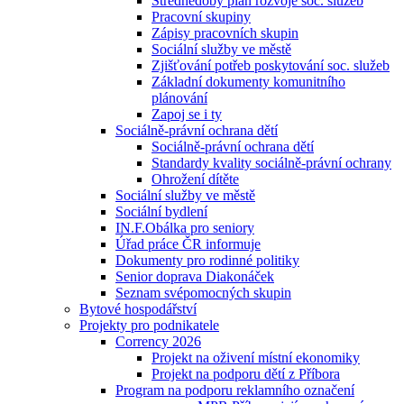
Střednědobý plán rozvoje soc. služeb
Pracovní skupiny
Zápisy pracovních skupin
Sociální služby ve městě
Zjišťování potřeb poskytování soc. služeb
Základní dokumenty komunitního
plánování
Zapoj se i ty
Sociálně-právní ochrana dětí
Sociálně-právní ochrana dětí
Standardy kvality sociálně-právní ochrany
Ohrožení dítěte
Sociální služby ve městě
Sociální bydlení
IN.F.Obálka pro seniory
Úřad práce ČR informuje
Dokumenty pro rodinné politiky
Senior doprava Diakonáček
Seznam svépomocných skupin
Bytové hospodářství
Projekty pro podnikatele
Corrency 2026
Projekt na oživení místní ekonomiky
Projekt na podporu dětí z Příbora
Program na podporu reklamního označení