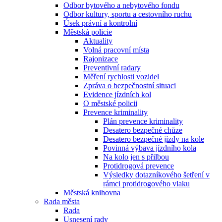
Odbor bytového a nebytového fondu
Odbor kultury, sportu a cestovního ruchu
Úsek právní a kontrolní
Městská policie
Aktuality
Volná pracovní místa
Rajonizace
Preventivní radary
Měření rychlosti vozidel
Zpráva o bezpečnostní situaci
Evidence jízdních kol
O městské policii
Prevence kriminality
Plán prevence kriminality
Desatero bezpečné chůze
Desatero bezpečné jízdy na kole
Povinná výbava jízdního kola
Na kolo jen s přilbou
Protidrogová prevence
Výsledky dotazníkového šetření v
rámci protidrogového vlaku
Městská knihovna
Rada města
Rada
Usnesení rady