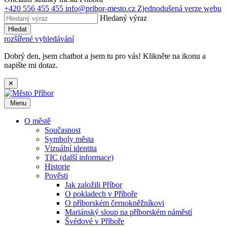
+420 556 455 455
info@pribor-mesto.cz
Zjednodušená verze webu
Hledaný výraz
Hledat
rozšířené vyhledávání
Dobrý den, jsem chatbot a jsem tu pro vás! Klikněte na ikonu a
napište mi dotaz.
✕
Menu
O městě
Současnost
Symboly města
Vizuální identita
TIC (další informace)
Historie
Pověsti
Jak založili Příbor
O pokladech v Příboře
O příborském černokněžníkovi
Mariánský sloup na příborském náměstí
Švédové v Příboře