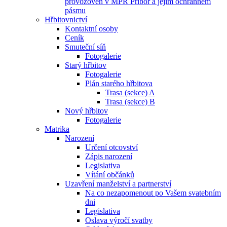
provozoven v MPR Příbor a jejím ochranném
pásmu
Hřbitovnictví
Kontaktní osoby
Ceník
Smuteční síň
Fotogalerie
Starý hřbitov
Fotogalerie
Plán starého hřbitova
Trasa (sekce) A
Trasa (sekce) B
Nový hřbitov
Fotogalerie
Matrika
Narození
Určení otcovství
Zápis narození
Legislativa
Vítání občánků
Uzavření manželství a partnerství
Na co nezapomenout po Vašem svatebním
dni
Legislativa
Oslava výročí svatby