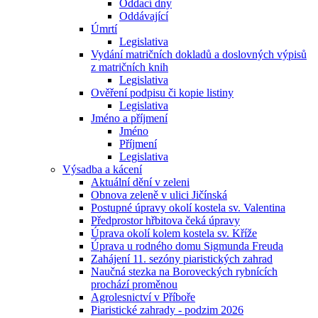
Oddací dny
Oddávající
Úmrtí
Legislativa
Vydání matričních dokladů a doslovných výpisů
z matričních knih
Legislativa
Ověření podpisu či kopie listiny
Legislativa
Jméno a příjmení
Jméno
Příjmení
Legislativa
Výsadba a kácení
Aktuální dění v zeleni
Obnova zeleně v ulici Jičínská
Postupné úpravy okolí kostela sv. Valentina
Předprostor hřbitova čeká úpravy
Úprava okolí kolem kostela sv. Kříže
Úprava u rodného domu Sigmunda Freuda
Zahájení 11. sezóny piaristických zahrad
Naučná stezka na Boroveckých rybnících
prochází proměnou
Agrolesnictví v Příboře
Piaristické zahrady - podzim 2026