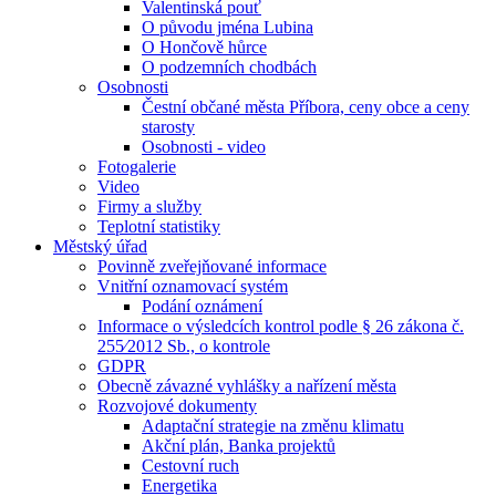
Valentinská pouť
O původu jména Lubina
O Hončově hůrce
O podzemních chodbách
Osobnosti
Čestní občané města Příbora, ceny obce a ceny
starosty
Osobnosti - video
Fotogalerie
Video
Firmy a služby
Teplotní statistiky
Městský úřad
Povinně zveřejňované informace
Vnitřní oznamovací systém
Podání oznámení
Informace o výsledcích kontrol podle § 26 zákona č.
255⁄2012 Sb., o kontrole
GDPR
Obecně závazné vyhlášky a nařízení města
Rozvojové dokumenty
Adaptační strategie na změnu klimatu
Akční plán, Banka projektů
Cestovní ruch
Energetika