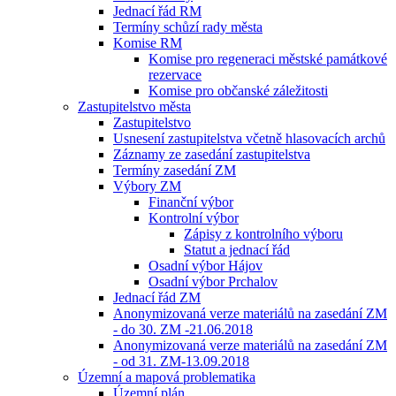
Jednací řád RM
Termíny schůzí rady města
Komise RM
Komise pro regeneraci městské památkové
rezervace
Komise pro občanské záležitosti
Zastupitelstvo města
Zastupitelstvo
Usnesení zastupitelstva včetně hlasovacích archů
Záznamy ze zasedání zastupitelstva
Termíny zasedání ZM
Výbory ZM
Finanční výbor
Kontrolní výbor
Zápisy z kontrolního výboru
Statut a jednací řád
Osadní výbor Hájov
Osadní výbor Prchalov
Jednací řád ZM
Anonymizovaná verze materiálů na zasedání ZM
- do 30. ZM -21.06.2018
Anonymizovaná verze materiálů na zasedání ZM
- od 31. ZM-13.09.2018
Územní a mapová problematika
Územní plán