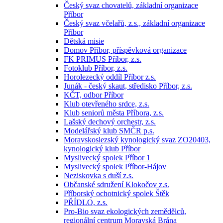
Český svaz chovatelů, základní organizace
Příbor
Český svaz včelařů, z.s., základní organizace
Příbor
Dětská misie
Domov Příbor, příspěvková organizace
FK PRIMUS Příbor, z.s.
Fotoklub Příbor, z.s.
Horolezecký oddíl Příbor z.s.
Junák - český skaut, středisko Příbor, z.s.
KČT, odbor Příbor
Klub otevřeného srdce, z.s.
Klub seniorů města Příbora, z.s.
Lašský dechový orchestr, z.s.
Modelářský klub SMČR p.s.
Moravskoslezský kynologický svaz ZO20403,
kynologický klub Příbor
Myslivecký spolek Příbor 1
Myslivecký spolek Příbor-Hájov
Neziskovka s duší z.s.
Občanské sdružení Klokočov z.s.
Příborský ochotnický spolek Štěk
PŘÍDLO, z.s.
Pro-Bio svaz ekologických zemědělců,
regionální centrum Moravská Brána