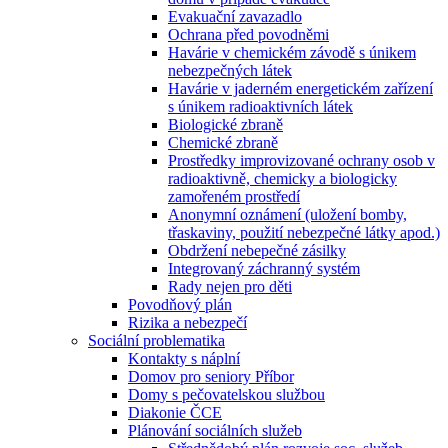
Evakuační zavazadlo
Ochrana před povodněmi
Havárie v chemickém závodě s únikem
nebezpečných látek
Havárie v jaderném energetickém zařízení
s únikem radioaktivních látek
Biologické zbraně
Chemické zbraně
Prostředky improvizované ochrany osob v
radioaktivně, chemicky a biologicky
zamořeném prostředí
Anonymní oznámení (uložení bomby,
třaskaviny, použití nebezpečné látky apod.)
Obdržení nebepečné zásilky
Integrovaný záchranný systém
Rady nejen pro děti
Povodňový plán
Rizika a nebezpečí
Sociální problematika
Kontakty s náplní
Domov pro seniory Příbor
Domy s pečovatelskou službou
Diakonie ČCE
Plánování sociálních služeb