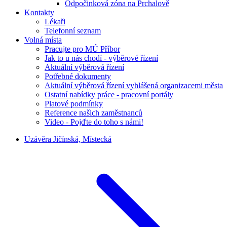
Odpočinková zóna na Prchalově
Kontakty
Lékaři
Telefonní seznam
Volná místa
Pracujte pro MÚ Příbor
Jak to u nás chodí - výběrové řízení
Aktuální výběrová řízení
Potřebné dokumenty
Aktuální výběrová řízení vyhlášená organizacemi města
Ostatní nabídky práce - pracovní portály
Platové podmínky
Reference našich zaměstnanců
Video - Pojďte do toho s námi!
Uzávěra Jičínská, Místecká