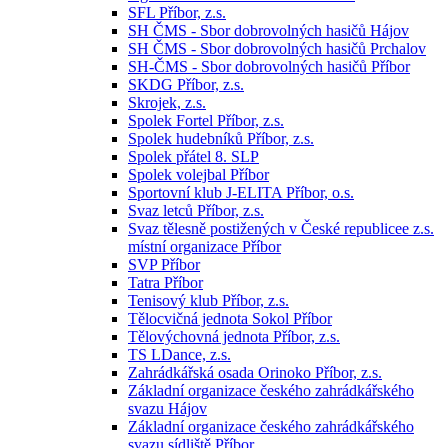
SFL Příbor, z.s.
SH ČMS - Sbor dobrovolných hasičů Hájov
SH ČMS - Sbor dobrovolných hasičů Prchalov
SH-ČMS - Sbor dobrovolných hasičů Příbor
SKDG Příbor, z.s.
Skrojek, z.s.
Spolek Fortel Příbor, z.s.
Spolek hudebníků Příbor, z.s.
Spolek přátel 8. SLP
Spolek volejbal Příbor
Sportovní klub J-ELITA Příbor, o.s.
Svaz letců Příbor, z.s.
Svaz tělesně postižených v České republicee z.s.
místní organizace Příbor
SVP Příbor
Tatra Příbor
Tenisový klub Příbor, z.s.
Tělocvičná jednota Sokol Příbor
Tělovýchovná jednota Příbor, z.s.
TS LDance, z.s.
Zahrádkářská osada Orinoko Příbor, z.s.
Základní organizace českého zahrádkářského
svazu Hájov
Základní organizace českého zahrádkářského
svazu sídliště Příbor