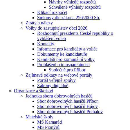
Návrhy výhledů rozpočtů
Schválené výhledy rozpočtů
Klikací rozpočet
Smlouvy dle zákona 250⁄2000 Sb.
Ztráty a nálezy
Volby do zastupitelstev obcí 2026
Rozhodnutí prezidenta České republiky o
vyhlášení voleb
Kontakty
Informace pro kandidáty a voliče
Dokumenty ke kandidatuře
Kandidáti pro komunální volby
Prohlášení o transparentnosti
Společně pro Příbor
Zajímavé odkazy na webové portály
Portál veřejné správy
Zákony digitálně
Organizace a školství
Jednotka sboru dobrovolných hasičů
Sbor dobrovolných hasičů Příbor
Sbor dobrovolných hasičů Hájov
Sbor dobrovolných hasičů Prchalov
Mateřské školy
MŠ Kamarád
MŠ Pionýrů