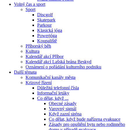
Volný čas a sport
Sport
Discgolf
Skatepark
Parkour
Klasická jóga
Powerjóga
Koupaliště
Příborský běh
Kultura
Kalendář akcí Příbor
Kalendář akcí Lašská brána Beskyd
Oznámení o pořádání kulturního podniku
Další témata
Komunikační kanály města
Krizové řízení
Důležitá telefonní čísla
Informační letáky
Co dělat, když ...
Obecné zásady
Varovný signál
Když zazní siréna
Co dělat, když bude nařízena evakuace
Zásady pro opuštění bytu nebo rodinného
domu v případě evakuace