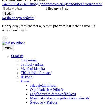
+420 556 455 455
info@pribor-mesto.cz
Zjednodušená verze webu
Hledaný výraz
Hledat
rozšířené vyhledávání
Dobrý den, jsem chatbot a jsem tu pro vás! Klikněte na ikonu a
napište mi dotaz.
✕
Menu
O městě
Současnost
Symboly města
Vizuální identita
TIC (další informace)
Historie
Pověsti
Jak založili Příbor
O pokladech v Příboře
O příborském černokněžníkovi
Mariánský sloup na příborském náměstí
Švédové v Příboře