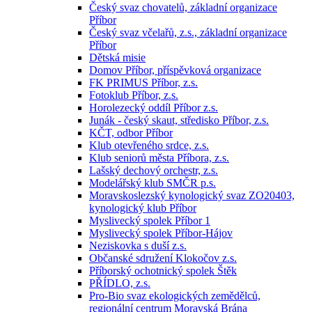
Český svaz chovatelů, základní organizace
Příbor
Český svaz včelařů, z.s., základní organizace
Příbor
Dětská misie
Domov Příbor, příspěvková organizace
FK PRIMUS Příbor, z.s.
Fotoklub Příbor, z.s.
Horolezecký oddíl Příbor z.s.
Junák - český skaut, středisko Příbor, z.s.
KČT, odbor Příbor
Klub otevřeného srdce, z.s.
Klub seniorů města Příbora, z.s.
Lašský dechový orchestr, z.s.
Modelářský klub SMČR p.s.
Moravskoslezský kynologický svaz ZO20403,
kynologický klub Příbor
Myslivecký spolek Příbor 1
Myslivecký spolek Příbor-Hájov
Neziskovka s duší z.s.
Občanské sdružení Klokočov z.s.
Příborský ochotnický spolek Štěk
PŘÍDLO, z.s.
Pro-Bio svaz ekologických zemědělců,
regionální centrum Moravská Brána