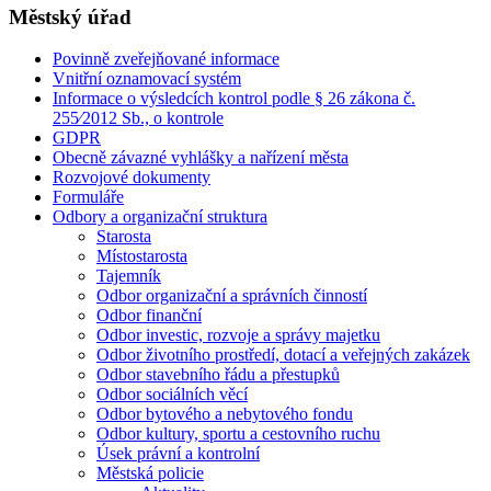
Městský úřad
Povinně zveřejňované informace
Vnitřní oznamovací systém
Informace o výsledcích kontrol podle § 26 zákona č.
255⁄2012 Sb., o kontrole
GDPR
Obecně závazné vyhlášky a nařízení města
Rozvojové dokumenty
Formuláře
Odbory a organizační struktura
Starosta
Místostarosta
Tajemník
Odbor organizační a správních činností
Odbor finanční
Odbor investic, rozvoje a správy majetku
Odbor životního prostředí, dotací a veřejných zakázek
Odbor stavebního řádu a přestupků
Odbor sociálních věcí
Odbor bytového a nebytového fondu
Odbor kultury, sportu a cestovního ruchu
Úsek právní a kontrolní
Městská policie