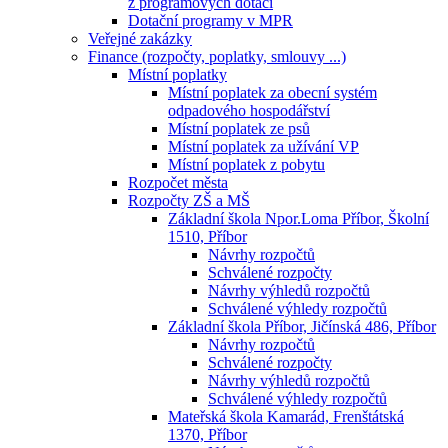
z programových dotací
Dotační programy v MPR
Veřejné zakázky
Finance (rozpočty, poplatky, smlouvy ...)
Místní poplatky
Místní poplatek za obecní systém
odpadového hospodářství
Místní poplatek ze psů
Místní poplatek za užívání VP
Místní poplatek z pobytu
Rozpočet města
Rozpočty ZŠ a MŠ
Základní škola Npor.Loma Příbor, Školní
1510, Příbor
Návrhy rozpočtů
Schválené rozpočty
Návrhy výhledů rozpočtů
Schválené výhledy rozpočtů
Základní škola Příbor, Jičínská 486, Příbor
Návrhy rozpočtů
Schválené rozpočty
Návrhy výhledů rozpočtů
Schválené výhledy rozpočtů
Mateřská škola Kamarád, Frenštátská
1370, Příbor