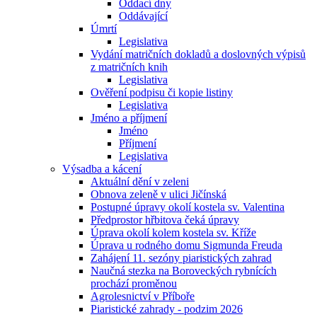
Oddací dny
Oddávající
Úmrtí
Legislativa
Vydání matričních dokladů a doslovných výpisů
z matričních knih
Legislativa
Ověření podpisu či kopie listiny
Legislativa
Jméno a příjmení
Jméno
Příjmení
Legislativa
Výsadba a kácení
Aktuální dění v zeleni
Obnova zeleně v ulici Jičínská
Postupné úpravy okolí kostela sv. Valentina
Předprostor hřbitova čeká úpravy
Úprava okolí kolem kostela sv. Kříže
Úprava u rodného domu Sigmunda Freuda
Zahájení 11. sezóny piaristických zahrad
Naučná stezka na Boroveckých rybnících
prochází proměnou
Agrolesnictví v Příboře
Piaristické zahrady - podzim 2026