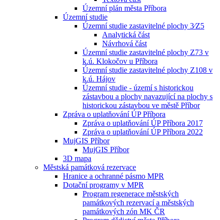
Územní plán města Příbora
Územní studie
Územní studie zastavitelné plochy 3⁄Z5
Analytická část
Návrhová část
Územní studie zastavitelné plochy Z73 v
k.ú. Klokočov u Příbora
Územní studie zastavitelné plochy Z108 v
k.ú. Hájov
Územní studie - území s historickou
zástavbou a plochy navazující na plochy s
historickou zástavbou ve městě Příbor
Zpráva o uplatňování ÚP Příbora
Zpráva o uplatňování ÚP Příbora 2017
Zpráva o uplatňování ÚP Příbora 2022
MujGIS Příbor
MujGIS Příbor
3D mapa
Městská památková rezervace
Hranice a ochranné pásmo MPR
Dotační programy v MPR
Program regenerace městských
památkových rezervací a městských
památkových zón MK ČR