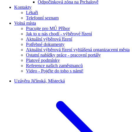
Odpočinková zóna na Prchalově
Kontakty
Lékaři
Telefonní seznam
Volná místa
Pracujte pro MÚ Příbor
Jak to u nás chodí - výběrové řízení
Aktuální výběrová řízení
Potřebné dokumenty
Aktuální výběrová řízení vyhlášená organizacemi města
Ostatní nabídky práce - pracovní portály
Platové podmínky
Reference našich zaměstnanců
Video - Pojďte do toho s námi!
Uzávěra Jičínská, Místecká