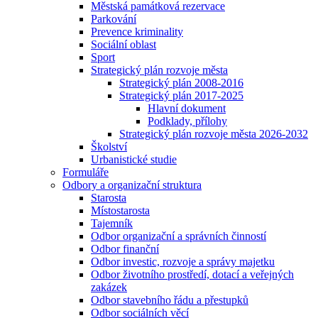
Městská památková rezervace
Parkování
Prevence kriminality
Sociální oblast
Sport
Strategický plán rozvoje města
Strategický plán 2008-2016
Strategický plán 2017-2025
Hlavní dokument
Podklady, přílohy
Strategický plán rozvoje města 2026-2032
Školství
Urbanistické studie
Formuláře
Odbory a organizační struktura
Starosta
Místostarosta
Tajemník
Odbor organizační a správních činností
Odbor finanční
Odbor investic, rozvoje a správy majetku
Odbor životního prostředí, dotací a veřejných
zakázek
Odbor stavebního řádu a přestupků
Odbor sociálních věcí