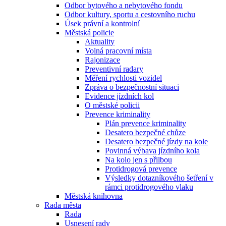
Odbor bytového a nebytového fondu
Odbor kultury, sportu a cestovního ruchu
Úsek právní a kontrolní
Městská policie
Aktuality
Volná pracovní místa
Rajonizace
Preventivní radary
Měření rychlosti vozidel
Zpráva o bezpečnostní situaci
Evidence jízdních kol
O městské policii
Prevence kriminality
Plán prevence kriminality
Desatero bezpečné chůze
Desatero bezpečné jízdy na kole
Povinná výbava jízdního kola
Na kolo jen s přilbou
Protidrogová prevence
Výsledky dotazníkového šetření v
rámci protidrogového vlaku
Městská knihovna
Rada města
Rada
Usnesení rady