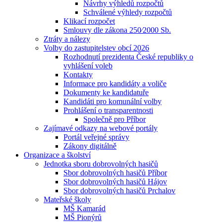
Návrhy výhledů rozpočtů
Schválené výhledy rozpočtů
Klikací rozpočet
Smlouvy dle zákona 250⁄2000 Sb.
Ztráty a nálezy
Volby do zastupitelstev obcí 2026
Rozhodnutí prezidenta České republiky o
vyhlášení voleb
Kontakty
Informace pro kandidáty a voliče
Dokumenty ke kandidatuře
Kandidáti pro komunální volby
Prohlášení o transparentnosti
Společně pro Příbor
Zajímavé odkazy na webové portály
Portál veřejné správy
Zákony digitálně
Organizace a školství
Jednotka sboru dobrovolných hasičů
Sbor dobrovolných hasičů Příbor
Sbor dobrovolných hasičů Hájov
Sbor dobrovolných hasičů Prchalov
Mateřské školy
MŠ Kamarád
MŠ Pionýrů