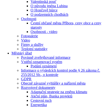
Valentinská pouť
O původu jména Lubina
O Hončově hůrce
O podzemních chodbách
Osobnosti
Čestní občané města Příbora, ceny obce a ceny
starosty
Osobnosti - video
Fotogalerie
Video
Firmy a služby
Teplotní statistiky
Městský úřad
Povinně zveřejňované informace
Vnitřní oznamovací systém
Podání oznámení
Informace o výsledcích kontrol podle § 26 zákona č.
255⁄2012 Sb., o kontrole
GDPR
Obecně závazné vyhlášky a nařízení města
Rozvojové dokumenty
Adaptační strategie na změnu klimatu
Akční plán, Banka projektů
Cestovní ruch
Energetika