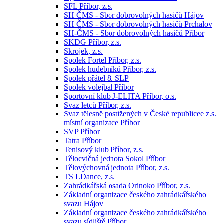
SFL Příbor, z.s.
SH ČMS - Sbor dobrovolných hasičů Hájov
SH ČMS - Sbor dobrovolných hasičů Prchalov
SH-ČMS - Sbor dobrovolných hasičů Příbor
SKDG Příbor, z.s.
Skrojek, z.s.
Spolek Fortel Příbor, z.s.
Spolek hudebníků Příbor, z.s.
Spolek přátel 8. SLP
Spolek volejbal Příbor
Sportovní klub J-ELITA Příbor, o.s.
Svaz letců Příbor, z.s.
Svaz tělesně postižených v České republicee z.s.
místní organizace Příbor
SVP Příbor
Tatra Příbor
Tenisový klub Příbor, z.s.
Tělocvičná jednota Sokol Příbor
Tělovýchovná jednota Příbor, z.s.
TS LDance, z.s.
Zahrádkářská osada Orinoko Příbor, z.s.
Základní organizace českého zahrádkářského
svazu Hájov
Základní organizace českého zahrádkářského
svazu sídliště Příbor