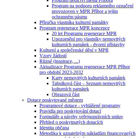
Program dědictví města Příbora
Program na podporu reklamního označení
provozoven v MPR Příbor a jejím
ochranném pásmu
Příručka vlastníka kulturní památky
Program regenerace MPR koncepce
20 let Programu regenerace MPR
Upozornění pro vlastníky nemovitých
kulturních památek - dvorní přístavby
Kulturní a společenské dění v MPR
Vzory žádostí
Různé (inspirace, ...)
Aktualizace Programu regenerace MPR Příbor
pro období 2023-2032
Karty nemovitých kulturních památek
Tabulková část – Seznam nemovitých
kulturních památek
Obrazová část
Dotace poskytované městem
Programové dotace - vyhlášené programy
Pravidla pro poskytování dotací
Formuláře a návrhy veřejnoprávních smluv
Přehled o poskytnutých dotacích
Identita občana
Metodika k uznatelným nákladům financovaných