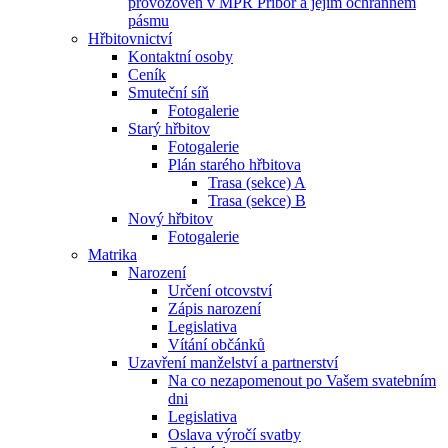
provozoven v MPR Příbor a jejím ochranném
pásmu
Hřbitovnictví
Kontaktní osoby
Ceník
Smuteční síň
Fotogalerie
Starý hřbitov
Fotogalerie
Plán starého hřbitova
Trasa (sekce) A
Trasa (sekce) B
Nový hřbitov
Fotogalerie
Matrika
Narození
Určení otcovství
Zápis narození
Legislativa
Vítání občánků
Uzavření manželství a partnerství
Na co nezapomenout po Vašem svatebním
dni
Legislativa
Oslava výročí svatby