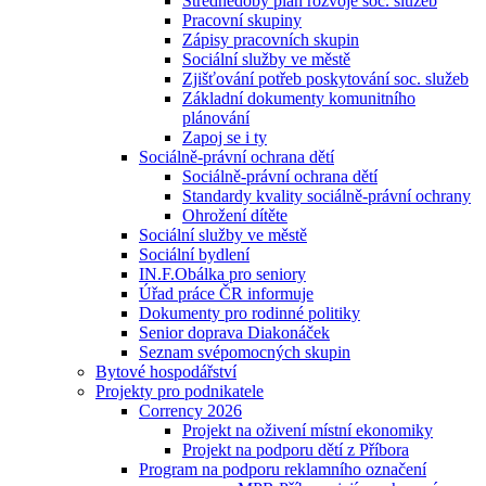
Střednědobý plán rozvoje soc. služeb
Pracovní skupiny
Zápisy pracovních skupin
Sociální služby ve městě
Zjišťování potřeb poskytování soc. služeb
Základní dokumenty komunitního
plánování
Zapoj se i ty
Sociálně-právní ochrana dětí
Sociálně-právní ochrana dětí
Standardy kvality sociálně-právní ochrany
Ohrožení dítěte
Sociální služby ve městě
Sociální bydlení
IN.F.Obálka pro seniory
Úřad práce ČR informuje
Dokumenty pro rodinné politiky
Senior doprava Diakonáček
Seznam svépomocných skupin
Bytové hospodářství
Projekty pro podnikatele
Corrency 2026
Projekt na oživení místní ekonomiky
Projekt na podporu dětí z Příbora
Program na podporu reklamního označení