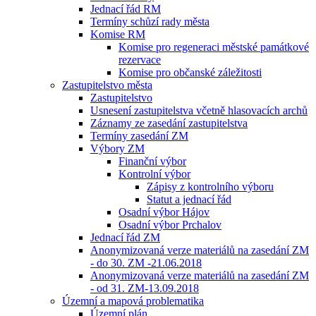
Jednací řád RM
Termíny schůzí rady města
Komise RM
Komise pro regeneraci městské památkové
rezervace
Komise pro občanské záležitosti
Zastupitelstvo města
Zastupitelstvo
Usnesení zastupitelstva včetně hlasovacích archů
Záznamy ze zasedání zastupitelstva
Termíny zasedání ZM
Výbory ZM
Finanční výbor
Kontrolní výbor
Zápisy z kontrolního výboru
Statut a jednací řád
Osadní výbor Hájov
Osadní výbor Prchalov
Jednací řád ZM
Anonymizovaná verze materiálů na zasedání ZM
- do 30. ZM -21.06.2018
Anonymizovaná verze materiálů na zasedání ZM
- od 31. ZM-13.09.2018
Územní a mapová problematika
Územní plán