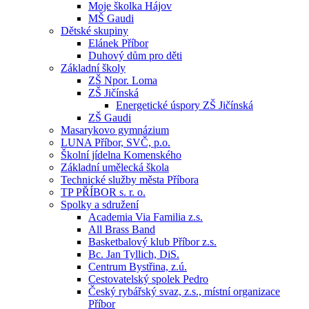
Moje školka Hájov
MŠ Gaudi
Dětské skupiny
Elánek Příbor
Duhový dům pro děti
Základní školy
ZŠ Npor. Loma
ZŠ Jičínská
Energetické úspory ZŠ Jičínská
ZŠ Gaudi
Masarykovo gymnázium
LUNA Příbor, SVČ, p.o.
Školní jídelna Komenského
Základní umělecká škola
Technické služby města Příbora
TP PŘÍBOR s. r. o.
Spolky a sdružení
Academia Via Familia z.s.
All Brass Band
Basketbalový klub Příbor z.s.
Bc. Jan Tyllich, DiS.
Centrum Bystřina, z.ú.
Cestovatelský spolek Pedro
Český rybářský svaz, z.s., místní organizace
Příbor