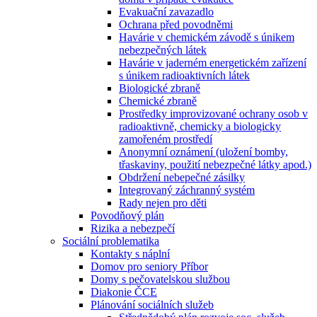
Evakuační zavazadlo
Ochrana před povodněmi
Havárie v chemickém závodě s únikem
nebezpečných látek
Havárie v jaderném energetickém zařízení
s únikem radioaktivních látek
Biologické zbraně
Chemické zbraně
Prostředky improvizované ochrany osob v
radioaktivně, chemicky a biologicky
zamořeném prostředí
Anonymní oznámení (uložení bomby,
třaskaviny, použití nebezpečné látky apod.)
Obdržení nebepečné zásilky
Integrovaný záchranný systém
Rady nejen pro děti
Povodňový plán
Rizika a nebezpečí
Sociální problematika
Kontakty s náplní
Domov pro seniory Příbor
Domy s pečovatelskou službou
Diakonie ČCE
Plánování sociálních služeb