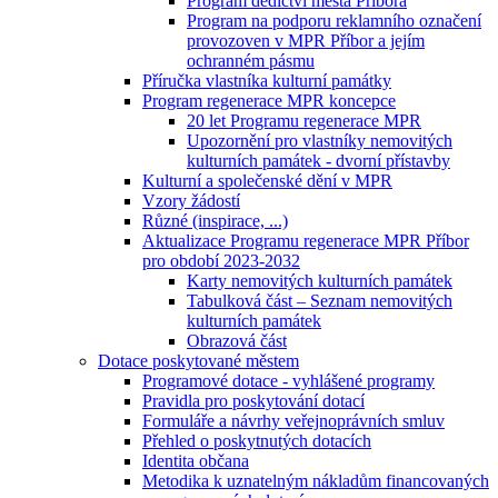
Program dědictví města Příbora
Program na podporu reklamního označení
provozoven v MPR Příbor a jejím
ochranném pásmu
Příručka vlastníka kulturní památky
Program regenerace MPR koncepce
20 let Programu regenerace MPR
Upozornění pro vlastníky nemovitých
kulturních památek - dvorní přístavby
Kulturní a společenské dění v MPR
Vzory žádostí
Různé (inspirace, ...)
Aktualizace Programu regenerace MPR Příbor
pro období 2023-2032
Karty nemovitých kulturních památek
Tabulková část – Seznam nemovitých
kulturních památek
Obrazová část
Dotace poskytované městem
Programové dotace - vyhlášené programy
Pravidla pro poskytování dotací
Formuláře a návrhy veřejnoprávních smluv
Přehled o poskytnutých dotacích
Identita občana
Metodika k uznatelným nákladům financovaných