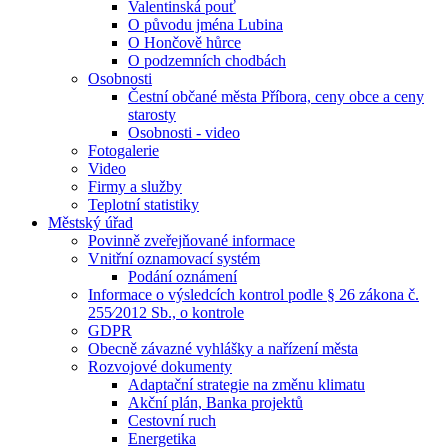
Valentinská pouť
O původu jména Lubina
O Hončově hůrce
O podzemních chodbách
Osobnosti
Čestní občané města Příbora, ceny obce a ceny
starosty
Osobnosti - video
Fotogalerie
Video
Firmy a služby
Teplotní statistiky
Městský úřad
Povinně zveřejňované informace
Vnitřní oznamovací systém
Podání oznámení
Informace o výsledcích kontrol podle § 26 zákona č.
255⁄2012 Sb., o kontrole
GDPR
Obecně závazné vyhlášky a nařízení města
Rozvojové dokumenty
Adaptační strategie na změnu klimatu
Akční plán, Banka projektů
Cestovní ruch
Energetika