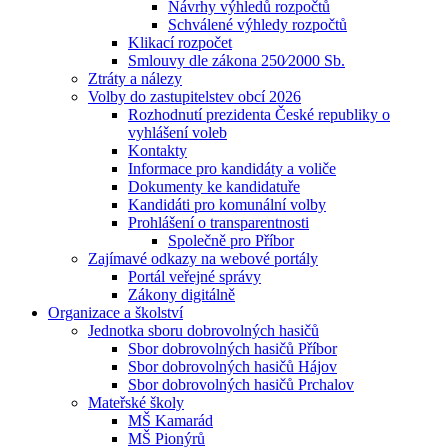
Návrhy výhledů rozpočtů
Schválené výhledy rozpočtů
Klikací rozpočet
Smlouvy dle zákona 250⁄2000 Sb.
Ztráty a nálezy
Volby do zastupitelstev obcí 2026
Rozhodnutí prezidenta České republiky o
vyhlášení voleb
Kontakty
Informace pro kandidáty a voliče
Dokumenty ke kandidatuře
Kandidáti pro komunální volby
Prohlášení o transparentnosti
Společně pro Příbor
Zajímavé odkazy na webové portály
Portál veřejné správy
Zákony digitálně
Organizace a školství
Jednotka sboru dobrovolných hasičů
Sbor dobrovolných hasičů Příbor
Sbor dobrovolných hasičů Hájov
Sbor dobrovolných hasičů Prchalov
Mateřské školy
MŠ Kamarád
MŠ Pionýrů