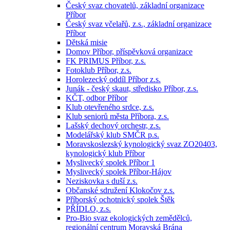
Český svaz chovatelů, základní organizace
Příbor
Český svaz včelařů, z.s., základní organizace
Příbor
Dětská misie
Domov Příbor, příspěvková organizace
FK PRIMUS Příbor, z.s.
Fotoklub Příbor, z.s.
Horolezecký oddíl Příbor z.s.
Junák - český skaut, středisko Příbor, z.s.
KČT, odbor Příbor
Klub otevřeného srdce, z.s.
Klub seniorů města Příbora, z.s.
Lašský dechový orchestr, z.s.
Modelářský klub SMČR p.s.
Moravskoslezský kynologický svaz ZO20403,
kynologický klub Příbor
Myslivecký spolek Příbor 1
Myslivecký spolek Příbor-Hájov
Neziskovka s duší z.s.
Občanské sdružení Klokočov z.s.
Příborský ochotnický spolek Štěk
PŘÍDLO, z.s.
Pro-Bio svaz ekologických zemědělců,
regionální centrum Moravská Brána