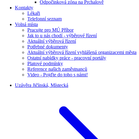
Odpočinková zóna na Prchalově
Kontakty
Lékaři
Telefonní seznam
Volná místa
Pracujte pro MÚ Příbor
Jak to u nás chodí - výběrové řízení
Aktuální výběrová řízení
Potřebné dokumenty
Aktuální výběrová řízení vyhlášená organizacemi města
Ostatní nabídky práce - pracovní portály
Platové podmínky
Reference našich zaměstnanců
Video - Pojďte do toho s námi!
Uzávěra Jičínská, Místecká