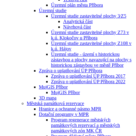
Územní plán města Příbora
Územní studie
Územní studie zastavitelné plochy 3⁄Z5
Analytická část
Návrhová část
Územní studie zastavitelné plochy Z73 v
k.ú. Klokočov u Příbora
Územní studie zastavitelné plochy Z108 v
k.ú. Hájov
Územní studie - území s historickou
zástavbou a plochy navazující na plochy s
historickou zástavbou ve městě Příbor
Zpráva o uplatňování ÚP Příbora
Zpráva o uplatňování ÚP Příbora 2017
Zpráva o uplatňování ÚP Příbora 2022
MujGIS Příbor
MujGIS Příbor
3D mapa
Městská památková rezervace
Hranice a ochranné pásmo MPR
Dotační programy v MPR
Program regenerace městských
památkových rezervací a městských
památkových zón MK ČR