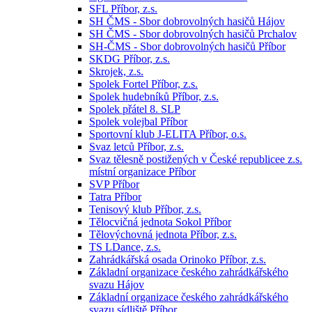
SFL Příbor, z.s.
SH ČMS - Sbor dobrovolných hasičů Hájov
SH ČMS - Sbor dobrovolných hasičů Prchalov
SH-ČMS - Sbor dobrovolných hasičů Příbor
SKDG Příbor, z.s.
Skrojek, z.s.
Spolek Fortel Příbor, z.s.
Spolek hudebníků Příbor, z.s.
Spolek přátel 8. SLP
Spolek volejbal Příbor
Sportovní klub J-ELITA Příbor, o.s.
Svaz letců Příbor, z.s.
Svaz tělesně postižených v České republicee z.s.
místní organizace Příbor
SVP Příbor
Tatra Příbor
Tenisový klub Příbor, z.s.
Tělocvičná jednota Sokol Příbor
Tělovýchovná jednota Příbor, z.s.
TS LDance, z.s.
Zahrádkářská osada Orinoko Příbor, z.s.
Základní organizace českého zahrádkářského
svazu Hájov
Základní organizace českého zahrádkářského
svazu sídliště Příbor