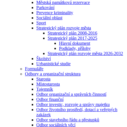
Městská památková rezervace
Parkování
Prevence kriminality
Sociální oblast
Sport
Strategický plán rozvoje města
Strategický plán 2008-2016
Strategický plán 2017-2025
Hlavní dokument
Podklady, přílohy
Strategický plán rozvoje města 2026-2032
Školství
Urbanistické studie
Formuláře
Odbory a organizační struktura
Starosta
Místostarosta
Tajemník
Odbor organizační a správních činností
Odbor finanční
Odbor investic, rozvoje a správy majetku
Odbor životního prostředí, dotací a veřejných
zakázek
Odbor stavebního řádu a přestupků
Odbor sociálních věcí