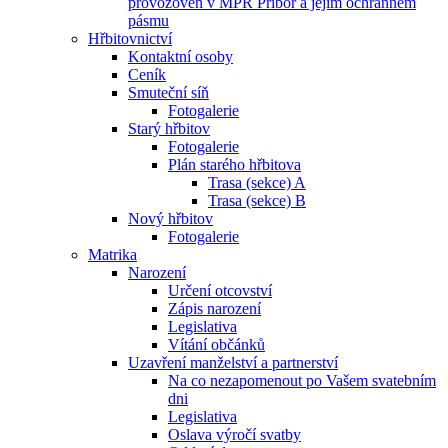
provozoven v MPR Příbor a jejím ochranném
pásmu
Hřbitovnictví
Kontaktní osoby
Ceník
Smuteční síň
Fotogalerie
Starý hřbitov
Fotogalerie
Plán starého hřbitova
Trasa (sekce) A
Trasa (sekce) B
Nový hřbitov
Fotogalerie
Matrika
Narození
Určení otcovství
Zápis narození
Legislativa
Vítání občánků
Uzavření manželství a partnerství
Na co nezapomenout po Vašem svatebním
dni
Legislativa
Oslava výročí svatby