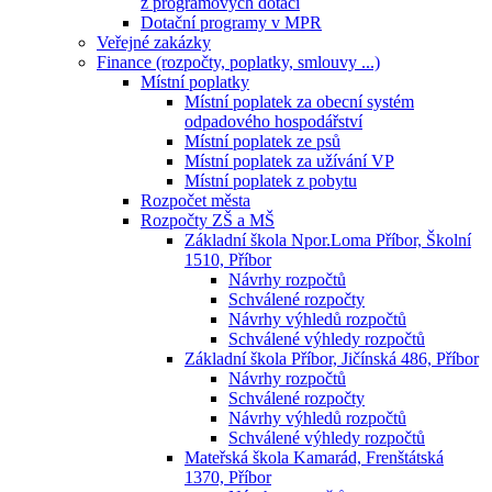
z programových dotací
Dotační programy v MPR
Veřejné zakázky
Finance (rozpočty, poplatky, smlouvy ...)
Místní poplatky
Místní poplatek za obecní systém
odpadového hospodářství
Místní poplatek ze psů
Místní poplatek za užívání VP
Místní poplatek z pobytu
Rozpočet města
Rozpočty ZŠ a MŠ
Základní škola Npor.Loma Příbor, Školní
1510, Příbor
Návrhy rozpočtů
Schválené rozpočty
Návrhy výhledů rozpočtů
Schválené výhledy rozpočtů
Základní škola Příbor, Jičínská 486, Příbor
Návrhy rozpočtů
Schválené rozpočty
Návrhy výhledů rozpočtů
Schválené výhledy rozpočtů
Mateřská škola Kamarád, Frenštátská
1370, Příbor