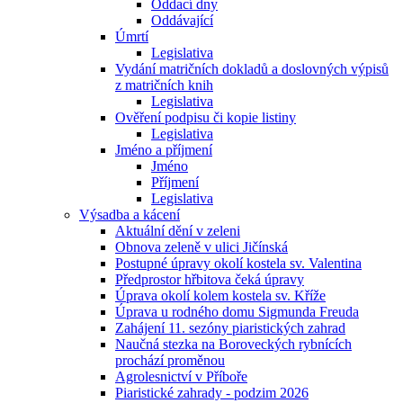
Oddací dny
Oddávající
Úmrtí
Legislativa
Vydání matričních dokladů a doslovných výpisů
z matričních knih
Legislativa
Ověření podpisu či kopie listiny
Legislativa
Jméno a příjmení
Jméno
Příjmení
Legislativa
Výsadba a kácení
Aktuální dění v zeleni
Obnova zeleně v ulici Jičínská
Postupné úpravy okolí kostela sv. Valentina
Předprostor hřbitova čeká úpravy
Úprava okolí kolem kostela sv. Kříže
Úprava u rodného domu Sigmunda Freuda
Zahájení 11. sezóny piaristických zahrad
Naučná stezka na Boroveckých rybnících
prochází proměnou
Agrolesnictví v Příboře
Piaristické zahrady - podzim 2026