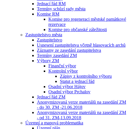
Jednací řád RM
Termíny schůzí rady města
Komise RM
Komise pro regeneraci městské památkové
rezervace
Komise pro občanské záležitosti
Zastupitelstvo města
Zastupitelstvo
Usnesení zastupitelstva včetně hlasovacích archů
Záznamy ze zasedání zastupitelstva
Termíny zasedání ZM
Výbory ZM
Finanční výbor
Kontrolní výbor
Zápisy z kontrolního výboru
Statut a jednací řád
Osadní výbor Hájov
Osadní výbor Prchalov
Jednací řád ZM
Anonymizovaná verze materiálů na zasedání ZM
- do 30. ZM -21.06.2018
Anonymizovaná verze materiálů na zasedání ZM
- od 31. ZM-13.09.2018
Územní a mapová problematika
Územní plán