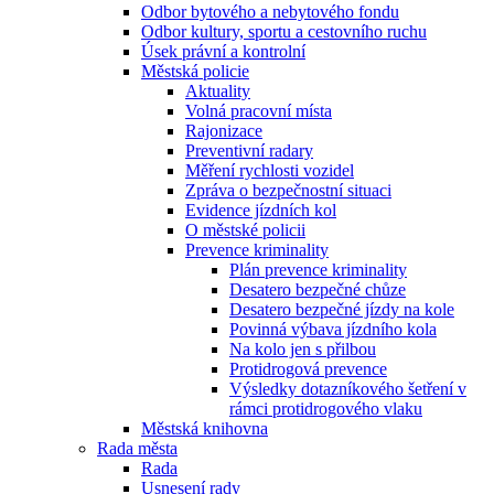
Odbor bytového a nebytového fondu
Odbor kultury, sportu a cestovního ruchu
Úsek právní a kontrolní
Městská policie
Aktuality
Volná pracovní místa
Rajonizace
Preventivní radary
Měření rychlosti vozidel
Zpráva o bezpečnostní situaci
Evidence jízdních kol
O městské policii
Prevence kriminality
Plán prevence kriminality
Desatero bezpečné chůze
Desatero bezpečné jízdy na kole
Povinná výbava jízdního kola
Na kolo jen s přilbou
Protidrogová prevence
Výsledky dotazníkového šetření v
rámci protidrogového vlaku
Městská knihovna
Rada města
Rada
Usnesení rady