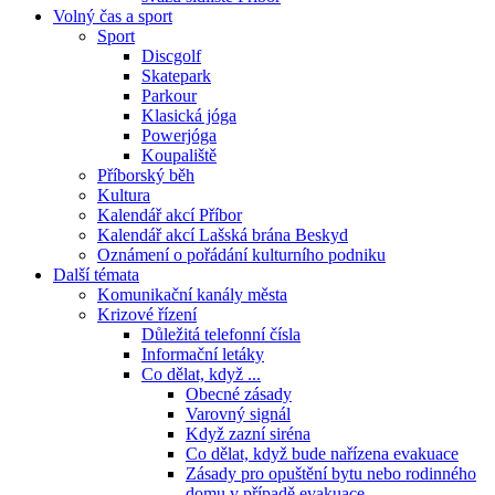
Volný čas a sport
Sport
Discgolf
Skatepark
Parkour
Klasická jóga
Powerjóga
Koupaliště
Příborský běh
Kultura
Kalendář akcí Příbor
Kalendář akcí Lašská brána Beskyd
Oznámení o pořádání kulturního podniku
Další témata
Komunikační kanály města
Krizové řízení
Důležitá telefonní čísla
Informační letáky
Co dělat, když ...
Obecné zásady
Varovný signál
Když zazní siréna
Co dělat, když bude nařízena evakuace
Zásady pro opuštění bytu nebo rodinného
domu v případě evakuace