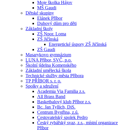
Moje školka Hájov
MŠ Gaudi
Dětské skupiny
Elánek Příbor
Duhový dům pro děti
Základní školy
ZŠ Npor. Loma
ZŠ Jičínská
Energetické úspory ZŠ Jičínská
ZŠ Gaudi
Masarykovo gymnázium
LUNA Příbor, SVČ, p.o.
Školní jídelna Komenského
Základní umělecká škola
Technické služby města Příbora
TP PŘÍBOR s. r. o.
Spolky a sdružení
Academia Via Familia z.s.
All Brass Band
Basketbalový klub Příbor z.s.
Bc. Jan Tyllich, DiS.
Centrum Bystřina, z.ú.
Cestovatelský spolek Pedro
Český rybářský svaz, z.s., místní organizace
Příbor