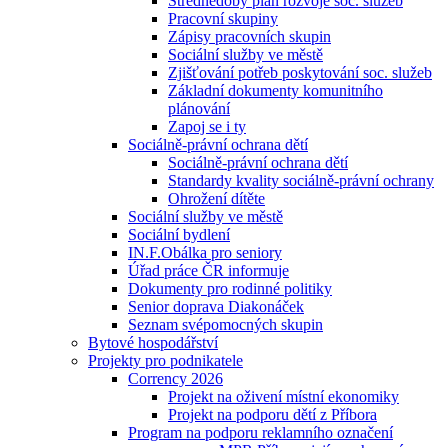
Střednědobý plán rozvoje soc. služeb
Pracovní skupiny
Zápisy pracovních skupin
Sociální služby ve městě
Zjišťování potřeb poskytování soc. služeb
Základní dokumenty komunitního
plánování
Zapoj se i ty
Sociálně-právní ochrana dětí
Sociálně-právní ochrana dětí
Standardy kvality sociálně-právní ochrany
Ohrožení dítěte
Sociální služby ve městě
Sociální bydlení
IN.F.Obálka pro seniory
Úřad práce ČR informuje
Dokumenty pro rodinné politiky
Senior doprava Diakonáček
Seznam svépomocných skupin
Bytové hospodářství
Projekty pro podnikatele
Corrency 2026
Projekt na oživení místní ekonomiky
Projekt na podporu dětí z Příbora
Program na podporu reklamního označení