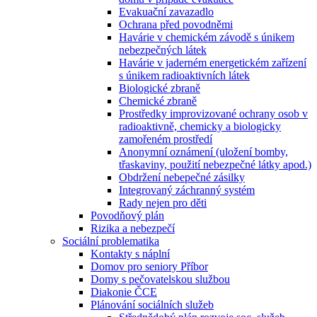
Evakuační zavazadlo
Ochrana před povodněmi
Havárie v chemickém závodě s únikem
nebezpečných látek
Havárie v jaderném energetickém zařízení
s únikem radioaktivních látek
Biologické zbraně
Chemické zbraně
Prostředky improvizované ochrany osob v
radioaktivně, chemicky a biologicky
zamořeném prostředí
Anonymní oznámení (uložení bomby,
třaskaviny, použití nebezpečné látky apod.)
Obdržení nebepečné zásilky
Integrovaný záchranný systém
Rady nejen pro děti
Povodňový plán
Rizika a nebezpečí
Sociální problematika
Kontakty s náplní
Domov pro seniory Příbor
Domy s pečovatelskou službou
Diakonie ČCE
Plánování sociálních služeb