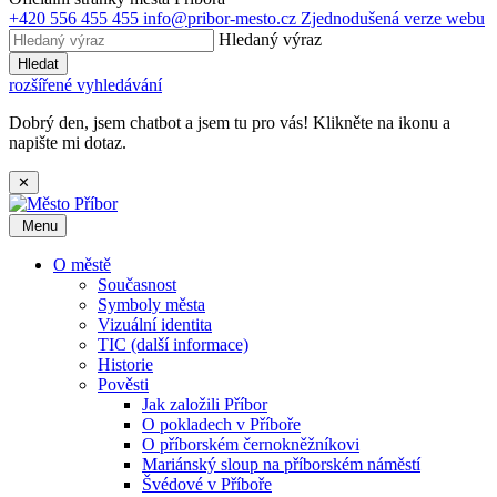
+420 556 455 455
info@pribor-mesto.cz
Zjednodušená verze webu
Hledaný výraz
Hledat
rozšířené vyhledávání
Dobrý den, jsem chatbot a jsem tu pro vás! Klikněte na ikonu a
napište mi dotaz.
✕
Menu
O městě
Současnost
Symboly města
Vizuální identita
TIC (další informace)
Historie
Pověsti
Jak založili Příbor
O pokladech v Příboře
O příborském černokněžníkovi
Mariánský sloup na příborském náměstí
Švédové v Příboře