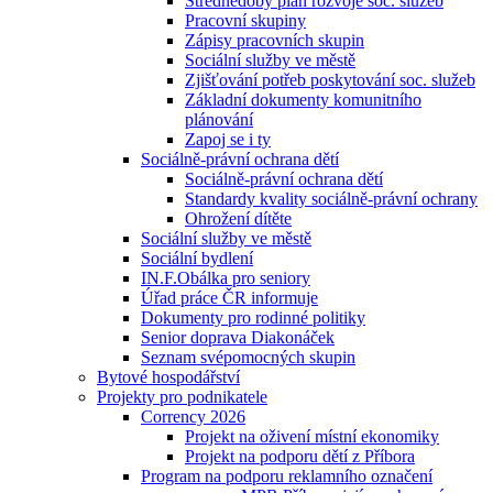
Střednědobý plán rozvoje soc. služeb
Pracovní skupiny
Zápisy pracovních skupin
Sociální služby ve městě
Zjišťování potřeb poskytování soc. služeb
Základní dokumenty komunitního
plánování
Zapoj se i ty
Sociálně-právní ochrana dětí
Sociálně-právní ochrana dětí
Standardy kvality sociálně-právní ochrany
Ohrožení dítěte
Sociální služby ve městě
Sociální bydlení
IN.F.Obálka pro seniory
Úřad práce ČR informuje
Dokumenty pro rodinné politiky
Senior doprava Diakonáček
Seznam svépomocných skupin
Bytové hospodářství
Projekty pro podnikatele
Corrency 2026
Projekt na oživení místní ekonomiky
Projekt na podporu dětí z Příbora
Program na podporu reklamního označení