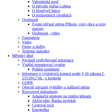
Valentinská pouť
O původu jména Lubina
O Hončově hůrce
O podzemních chodbách
Osobnosti
Čestní občané města Příbora, ceny obce a ceny
starosty
Osobnosti - video
Fotogalerie
Video
Firmy a služby
Teplotní statistiky
Městský úřad
Povinně zveřejňované informace
Vnitřní oznamovací systém
Podání oznámení
Informace o výsledcích kontrol podle § 26 zákona č.
255⁄2012 Sb., o kontrole
GDPR
Obecně závazné vyhlášky a nařízení města
Rozvojové dokumenty
Adaptační strategie na změnu klimatu
Akční plán, Banka projektů
Cestovní ruch
Energetika