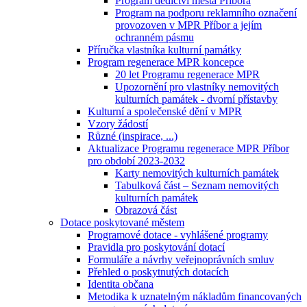
Program dědictví města Příbora
Program na podporu reklamního označení
provozoven v MPR Příbor a jejím
ochranném pásmu
Příručka vlastníka kulturní památky
Program regenerace MPR koncepce
20 let Programu regenerace MPR
Upozornění pro vlastníky nemovitých
kulturních památek - dvorní přístavby
Kulturní a společenské dění v MPR
Vzory žádostí
Různé (inspirace, ...)
Aktualizace Programu regenerace MPR Příbor
pro období 2023-2032
Karty nemovitých kulturních památek
Tabulková část – Seznam nemovitých
kulturních památek
Obrazová část
Dotace poskytované městem
Programové dotace - vyhlášené programy
Pravidla pro poskytování dotací
Formuláře a návrhy veřejnoprávních smluv
Přehled o poskytnutých dotacích
Identita občana
Metodika k uznatelným nákladům financovaných