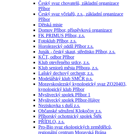
Český svaz chovatelů, základní organizace
Příbor
Český svaz včelařů, z.s., základní organizace
Příbor
Dětská misie
Domov Příbor, příspěvková organizace
FK PRIMUS Příbor, z.s.
Fotoklub Příbor, z.s.
Horolezecký oddíl Příbor z.s.
Junák - český skaut, středisko Příbor, z.s.
KČT, odbor Příbor
Klub otevřeného srdce, z.s.
Klub seniorů města Příbora, z.s.
Lašský dechový orchestr, z.s.
Modelářský klub SMČR p.s.
Moravskoslezský kynologický svaz ZO20403,
kynologický klub Příbor
Myslivecký spolek Příbor 1
Myslivecký spolek Příbor-Hájov
Neziskovka s duší z.s.
Občanské sdružení Klokočov z.s.
Příborský ochotnický spolek Štěk
PŘÍDLO, z.s.
Pro-Bio svaz ekologických zemědělců,
regionální centrum Moravská Brána