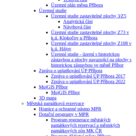
Územní plán města Příbora
Územní studie
Územní studie zastavitelné plochy 3⁄Z5
Analytická část
Návrhová část
Územní studie zastavitelné plochy Z73 v
k.ú. Klokočov u Příbora
Územní studie zastavitelné plochy Z108 v
k.ú. Hájov
Územní studie - území s historickou
zástavbou a plochy navazující na plochy s
historickou zástavbou ve městě Příbor
Zpráva o uplatňování ÚP Příbora
Zpráva o uplatňování ÚP Příbora 2017
Zpráva o uplatňování ÚP Příbora 2022
MujGIS Příbor
MujGIS Příbor
3D mapa
Městská památková rezervace
Hranice a ochranné pásmo MPR
Dotační programy v MPR
Program regenerace městských
památkových rezervací a městských
památkových zón MK ČR