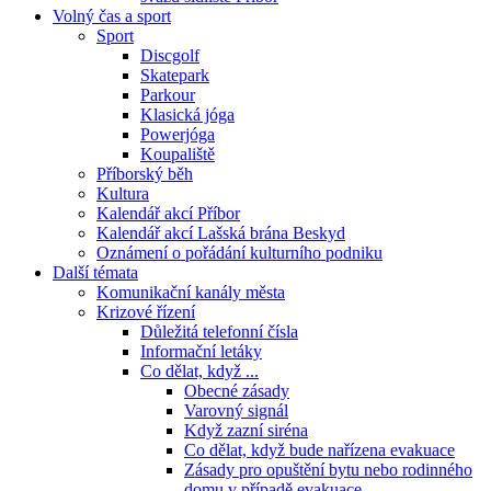
Volný čas a sport
Sport
Discgolf
Skatepark
Parkour
Klasická jóga
Powerjóga
Koupaliště
Příborský běh
Kultura
Kalendář akcí Příbor
Kalendář akcí Lašská brána Beskyd
Oznámení o pořádání kulturního podniku
Další témata
Komunikační kanály města
Krizové řízení
Důležitá telefonní čísla
Informační letáky
Co dělat, když ...
Obecné zásady
Varovný signál
Když zazní siréna
Co dělat, když bude nařízena evakuace
Zásady pro opuštění bytu nebo rodinného
domu v případě evakuace