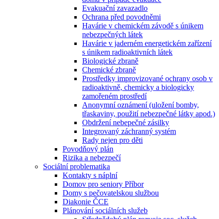
Evakuační zavazadlo
Ochrana před povodněmi
Havárie v chemickém závodě s únikem
nebezpečných látek
Havárie v jaderném energetickém zařízení
s únikem radioaktivních látek
Biologické zbraně
Chemické zbraně
Prostředky improvizované ochrany osob v
radioaktivně, chemicky a biologicky
zamořeném prostředí
Anonymní oznámení (uložení bomby,
třaskaviny, použití nebezpečné látky apod.)
Obdržení nebepečné zásilky
Integrovaný záchranný systém
Rady nejen pro děti
Povodňový plán
Rizika a nebezpečí
Sociální problematika
Kontakty s náplní
Domov pro seniory Příbor
Domy s pečovatelskou službou
Diakonie ČCE
Plánování sociálních služeb