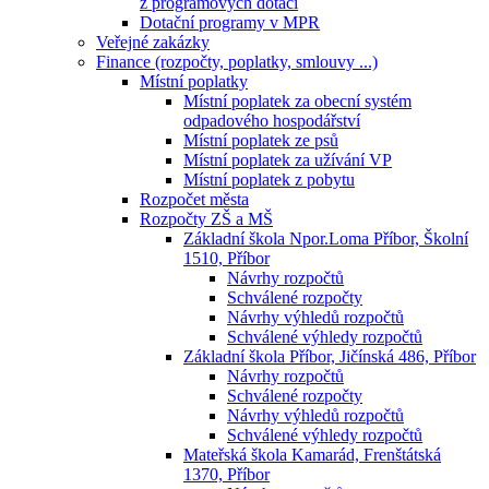
z programových dotací
Dotační programy v MPR
Veřejné zakázky
Finance (rozpočty, poplatky, smlouvy ...)
Místní poplatky
Místní poplatek za obecní systém
odpadového hospodářství
Místní poplatek ze psů
Místní poplatek za užívání VP
Místní poplatek z pobytu
Rozpočet města
Rozpočty ZŠ a MŠ
Základní škola Npor.Loma Příbor, Školní
1510, Příbor
Návrhy rozpočtů
Schválené rozpočty
Návrhy výhledů rozpočtů
Schválené výhledy rozpočtů
Základní škola Příbor, Jičínská 486, Příbor
Návrhy rozpočtů
Schválené rozpočty
Návrhy výhledů rozpočtů
Schválené výhledy rozpočtů
Mateřská škola Kamarád, Frenštátská
1370, Příbor