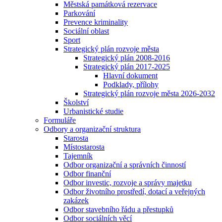
Městská památková rezervace
Parkování
Prevence kriminality
Sociální oblast
Sport
Strategický plán rozvoje města
Strategický plán 2008-2016
Strategický plán 2017-2025
Hlavní dokument
Podklady, přílohy
Strategický plán rozvoje města 2026-2032
Školství
Urbanistické studie
Formuláře
Odbory a organizační struktura
Starosta
Místostarosta
Tajemník
Odbor organizační a správních činností
Odbor finanční
Odbor investic, rozvoje a správy majetku
Odbor životního prostředí, dotací a veřejných
zakázek
Odbor stavebního řádu a přestupků
Odbor sociálních věcí