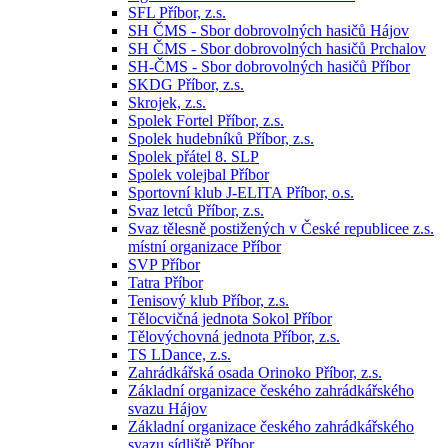
SFL Příbor, z.s.
SH ČMS - Sbor dobrovolných hasičů Hájov
SH ČMS - Sbor dobrovolných hasičů Prchalov
SH-ČMS - Sbor dobrovolných hasičů Příbor
SKDG Příbor, z.s.
Skrojek, z.s.
Spolek Fortel Příbor, z.s.
Spolek hudebníků Příbor, z.s.
Spolek přátel 8. SLP
Spolek volejbal Příbor
Sportovní klub J-ELITA Příbor, o.s.
Svaz letců Příbor, z.s.
Svaz tělesně postižených v České republicee z.s.
místní organizace Příbor
SVP Příbor
Tatra Příbor
Tenisový klub Příbor, z.s.
Tělocvičná jednota Sokol Příbor
Tělovýchovná jednota Příbor, z.s.
TS LDance, z.s.
Zahrádkářská osada Orinoko Příbor, z.s.
Základní organizace českého zahrádkářského
svazu Hájov
Základní organizace českého zahrádkářského
svazu sídliště Příbor