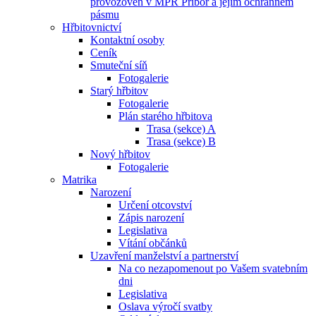
provozoven v MPR Příbor a jejím ochranném
pásmu
Hřbitovnictví
Kontaktní osoby
Ceník
Smuteční síň
Fotogalerie
Starý hřbitov
Fotogalerie
Plán starého hřbitova
Trasa (sekce) A
Trasa (sekce) B
Nový hřbitov
Fotogalerie
Matrika
Narození
Určení otcovství
Zápis narození
Legislativa
Vítání občánků
Uzavření manželství a partnerství
Na co nezapomenout po Vašem svatebním
dni
Legislativa
Oslava výročí svatby