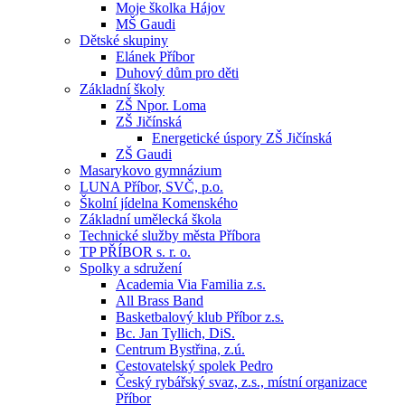
Moje školka Hájov
MŠ Gaudi
Dětské skupiny
Elánek Příbor
Duhový dům pro děti
Základní školy
ZŠ Npor. Loma
ZŠ Jičínská
Energetické úspory ZŠ Jičínská
ZŠ Gaudi
Masarykovo gymnázium
LUNA Příbor, SVČ, p.o.
Školní jídelna Komenského
Základní umělecká škola
Technické služby města Příbora
TP PŘÍBOR s. r. o.
Spolky a sdružení
Academia Via Familia z.s.
All Brass Band
Basketbalový klub Příbor z.s.
Bc. Jan Tyllich, DiS.
Centrum Bystřina, z.ú.
Cestovatelský spolek Pedro
Český rybářský svaz, z.s., místní organizace
Příbor