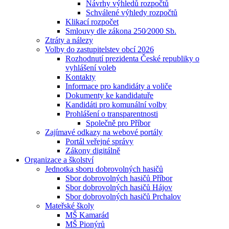
Návrhy výhledů rozpočtů
Schválené výhledy rozpočtů
Klikací rozpočet
Smlouvy dle zákona 250⁄2000 Sb.
Ztráty a nálezy
Volby do zastupitelstev obcí 2026
Rozhodnutí prezidenta České republiky o
vyhlášení voleb
Kontakty
Informace pro kandidáty a voliče
Dokumenty ke kandidatuře
Kandidáti pro komunální volby
Prohlášení o transparentnosti
Společně pro Příbor
Zajímavé odkazy na webové portály
Portál veřejné správy
Zákony digitálně
Organizace a školství
Jednotka sboru dobrovolných hasičů
Sbor dobrovolných hasičů Příbor
Sbor dobrovolných hasičů Hájov
Sbor dobrovolných hasičů Prchalov
Mateřské školy
MŠ Kamarád
MŠ Pionýrů