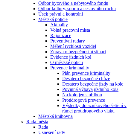
Odbor bytového a nebytového fondu
Odbor kultury, sportu a cestovního ruchu
Úsek právní a kontrolní
Městská policie
Aktuality
Volná pracovní místa
Rajonizace
Preventivní radary
Měření rychlosti vozidel
Zpráva o bezpečnostní situaci
Evidence jízdních kol
O městské policii
Prevence kriminality
Plán prevence kriminality
Desatero bezpečné chůze
Desatero bezpečné jízdy na kole
Povinná výbava jízdního kola
Na kolo jen s přilbou
Protidrogová prevence
Výsledky dotazníkového šetření v
rámci protidrogového vlaku
Městská knihovna
Rada města
Rada
Usnesení rady