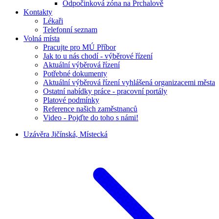
Odpočinková zóna na Prchalově
Kontakty
Lékaři
Telefonní seznam
Volná místa
Pracujte pro MÚ Příbor
Jak to u nás chodí - výběrové řízení
Aktuální výběrová řízení
Potřebné dokumenty
Aktuální výběrová řízení vyhlášená organizacemi města
Ostatní nabídky práce - pracovní portály
Platové podmínky
Reference našich zaměstnanců
Video - Pojďte do toho s námi!
Uzávěra Jičínská, Místecká