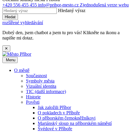
+420 556 455 455
info@pribor-mesto.cz
Zjednodušená verze webu
Hledaný výraz
Hledat
rozšířené vyhledávání
Dobrý den, jsem chatbot a jsem tu pro vás! Klikněte na ikonu a
napište mi dotaz.
✕
Menu
O městě
Současnost
Symboly města
Vizuální identita
TIC (další informace)
Historie
Pověsti
Jak založili Příbor
O pokladech v Příboře
O příborském černokněžníkovi
Mariánský sloup na příborském náměstí
Švédové v Příboře