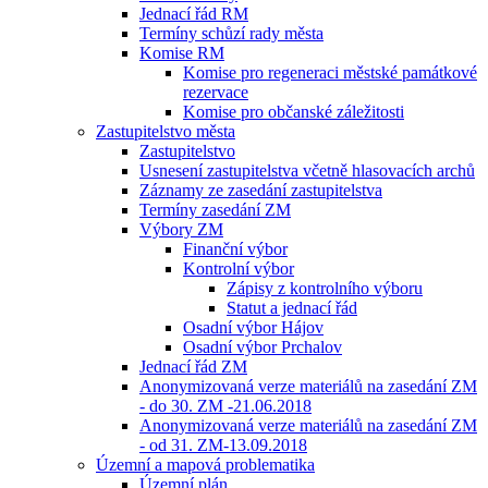
Jednací řád RM
Termíny schůzí rady města
Komise RM
Komise pro regeneraci městské památkové
rezervace
Komise pro občanské záležitosti
Zastupitelstvo města
Zastupitelstvo
Usnesení zastupitelstva včetně hlasovacích archů
Záznamy ze zasedání zastupitelstva
Termíny zasedání ZM
Výbory ZM
Finanční výbor
Kontrolní výbor
Zápisy z kontrolního výboru
Statut a jednací řád
Osadní výbor Hájov
Osadní výbor Prchalov
Jednací řád ZM
Anonymizovaná verze materiálů na zasedání ZM
- do 30. ZM -21.06.2018
Anonymizovaná verze materiálů na zasedání ZM
- od 31. ZM-13.09.2018
Územní a mapová problematika
Územní plán