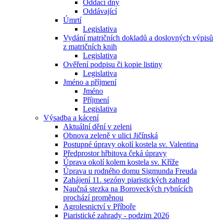
Oddací dny
Oddávající
Úmrtí
Legislativa
Vydání matričních dokladů a doslovných výpisů
z matričních knih
Legislativa
Ověření podpisu či kopie listiny
Legislativa
Jméno a příjmení
Jméno
Příjmení
Legislativa
Výsadba a kácení
Aktuální dění v zeleni
Obnova zeleně v ulici Jičínská
Postupné úpravy okolí kostela sv. Valentina
Předprostor hřbitova čeká úpravy
Úprava okolí kolem kostela sv. Kříže
Úprava u rodného domu Sigmunda Freuda
Zahájení 11. sezóny piaristických zahrad
Naučná stezka na Boroveckých rybnících
prochází proměnou
Agrolesnictví v Příboře
Piaristické zahrady - podzim 2026