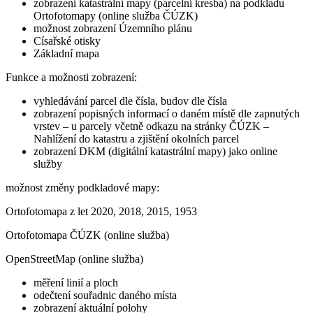
zobrazení katastrální mapy (parcelní kresba) na podkladu
Ortofotomapy (online služba ČÚZK)
možnost zobrazení Územního plánu
Císařské otisky
Základní mapa
Funkce a možnosti zobrazení:
vyhledávání parcel dle čísla, budov dle čísla
zobrazení popisných informací o daném místě dle zapnutých
vrstev – u parcely včetně odkazu na stránky ČÚZK –
Nahlížení do katastru a zjištění okolních parcel
zobrazení DKM (digitální katastrální mapy) jako online
služby
možnost změny podkladové mapy:
Ortofotomapa z let 2020, 2018, 2015, 1953
Ortofotomapa ČÚZK (online služba)
OpenStreetMap (online služba)
měření linií a ploch
odečtení souřadnic daného místa
zobrazení aktuální polohy