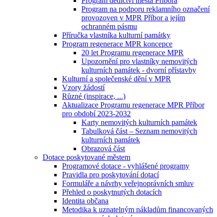
Program dědictví města Příbora
Program na podporu reklamního označení
provozoven v MPR Příbor a jejím
ochranném pásmu
Příručka vlastníka kulturní památky
Program regenerace MPR koncepce
20 let Programu regenerace MPR
Upozornění pro vlastníky nemovitých
kulturních památek - dvorní přístavby
Kulturní a společenské dění v MPR
Vzory žádostí
Různé (inspirace, ...)
Aktualizace Programu regenerace MPR Příbor
pro období 2023-2032
Karty nemovitých kulturních památek
Tabulková část – Seznam nemovitých
kulturních památek
Obrazová část
Dotace poskytované městem
Programové dotace - vyhlášené programy
Pravidla pro poskytování dotací
Formuláře a návrhy veřejnoprávních smluv
Přehled o poskytnutých dotacích
Identita občana
Metodika k uznatelným nákladům financovaných