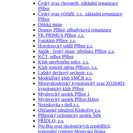
Český svaz chovatelů, základní organizace
Příbor
Český svaz včelařů, z.s., základní organizace
Příbor
Dětská misie
Domov Příbor, příspěvková organizace
FK PRIMUS Příbor, z.s.
Fotoklub Příbor, z.s.
Horolezecký oddíl Příbor z.s.
Junák - český skaut, středisko Příbor, z.s.
KČT, odbor Příbor
Klub otevřeného srdce, z.s.
Klub seniorů města Příbora, z.s.
Lašský dechový orchestr, z.s.
Modelářský klub SMČR p.s.
Moravskoslezský kynologický svaz ZO20403,
kynologický klub Příbor
Myslivecký spolek Příbor 1
Myslivecký spolek Příbor-Hájov
Neziskovka s duší z.s.
Občanské sdružení Klokočov z.s.
Příborský ochotnický spolek Štěk
PŘÍDLO, z.s.
Pro-Bio svaz ekologických zemědělců,
regionální centrum Moravská Brána