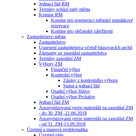
Jednací řád RM
Termíny schůzí rady města
Komise RM
Komise pro regeneraci městské památkové
rezervace
Komise pro občanské záležitosti
Zastupitelstvo města
Zastupitelstvo
Usnesení zastupitelstva včetně hlasovacích archů
Záznamy ze zasedání zastupitelstva
Termíny zasedání ZM
Výbory ZM
Finanční výbor
Kontrolní výbor
Zápisy z kontrolního výboru
Statut a jednací řád
Osadní výbor Hájov
Osadní výbor Prchalov
Jednací řád ZM
Anonymizovaná verze materiálů na zasedání ZM
- do 30. ZM -21.06.2018
Anonymizovaná verze materiálů na zasedání ZM
- od 31. ZM-13.09.2018
Územní a mapová problematika
Územní plán