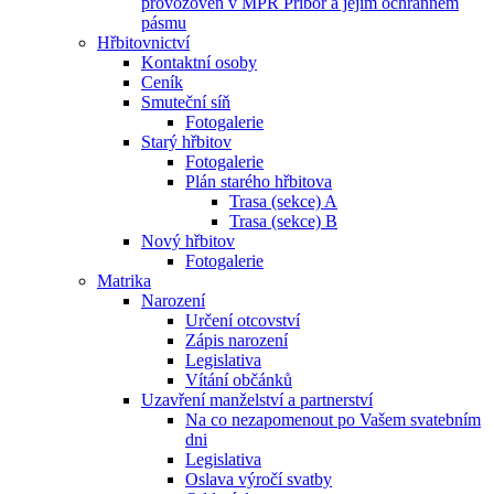
provozoven v MPR Příbor a jejím ochranném
pásmu
Hřbitovnictví
Kontaktní osoby
Ceník
Smuteční síň
Fotogalerie
Starý hřbitov
Fotogalerie
Plán starého hřbitova
Trasa (sekce) A
Trasa (sekce) B
Nový hřbitov
Fotogalerie
Matrika
Narození
Určení otcovství
Zápis narození
Legislativa
Vítání občánků
Uzavření manželství a partnerství
Na co nezapomenout po Vašem svatebním
dni
Legislativa
Oslava výročí svatby