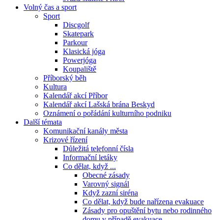
Volný čas a sport
Sport
Discgolf
Skatepark
Parkour
Klasická jóga
Powerjóga
Koupaliště
Příborský běh
Kultura
Kalendář akcí Příbor
Kalendář akcí Lašská brána Beskyd
Oznámení o pořádání kulturního podniku
Další témata
Komunikační kanály města
Krizové řízení
Důležitá telefonní čísla
Informační letáky
Co dělat, když ...
Obecné zásady
Varovný signál
Když zazní siréna
Co dělat, když bude nařízena evakuace
Zásady pro opuštění bytu nebo rodinného
domu v případě evakuace