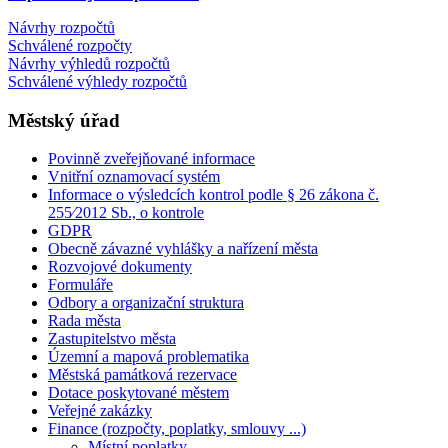
Návrhy rozpočtů
Schválené rozpočty
Návrhy výhledů rozpočtů
Schválené výhledy rozpočtů
Městský úřad
Povinně zveřejňované informace
Vnitřní oznamovací systém
Informace o výsledcích kontrol podle § 26 zákona č.
255⁄2012 Sb., o kontrole
GDPR
Obecně závazné vyhlášky a nařízení města
Rozvojové dokumenty
Formuláře
Odbory a organizační struktura
Rada města
Zastupitelstvo města
Územní a mapová problematika
Městská památková rezervace
Dotace poskytované městem
Veřejné zakázky
Finance (rozpočty, poplatky, smlouvy ...)
Místní poplatky