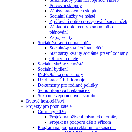
Střednědobý plán rozvoje soc. služeb
Pracovní skupiny
Zápisy pracovních skupin
Sociální služby ve městě
Zjišťování potřeb poskytování soc. služeb
Základní dokumenty komunitního
plánování
Zapoj se i ty
Sociálně-právní ochrana dětí
Sociálně-právní ochrana dětí
Standardy kvality sociálně-právní ochrany
Ohrožení dítěte
Sociální služby ve městě
Sociální bydlení
IN.F.Obálka pro seniory
Úřad práce ČR informuje
Dokumenty pro rodinné politiky
Senior doprava Diakonáček
Seznam svépomocných skupin
Bytové hospodářství
Projekty pro podnikatele
Corrency 2026
Projekt na oživení místní ekonomiky
Projekt na podporu dětí z Příbora
Program na podporu reklamního označení