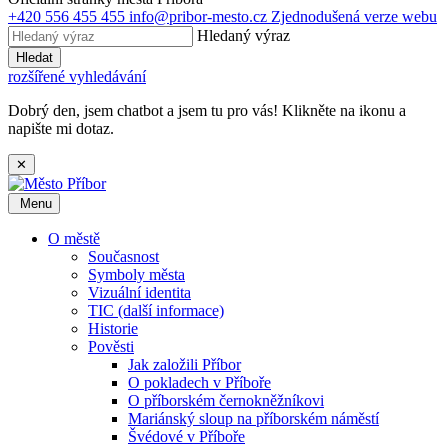
+420 556 455 455
info@pribor-mesto.cz
Zjednodušená verze webu
Hledaný výraz
Hledat
rozšířené vyhledávání
Dobrý den, jsem chatbot a jsem tu pro vás! Klikněte na ikonu a
napište mi dotaz.
✕
Menu
O městě
Současnost
Symboly města
Vizuální identita
TIC (další informace)
Historie
Pověsti
Jak založili Příbor
O pokladech v Příboře
O příborském černokněžníkovi
Mariánský sloup na příborském náměstí
Švédové v Příboře