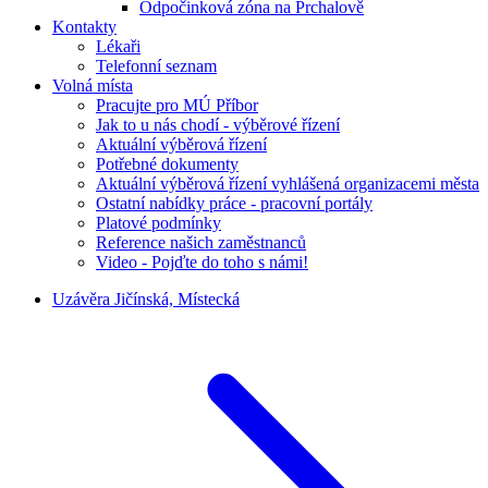
Odpočinková zóna na Prchalově
Kontakty
Lékaři
Telefonní seznam
Volná místa
Pracujte pro MÚ Příbor
Jak to u nás chodí - výběrové řízení
Aktuální výběrová řízení
Potřebné dokumenty
Aktuální výběrová řízení vyhlášená organizacemi města
Ostatní nabídky práce - pracovní portály
Platové podmínky
Reference našich zaměstnanců
Video - Pojďte do toho s námi!
Uzávěra Jičínská, Místecká