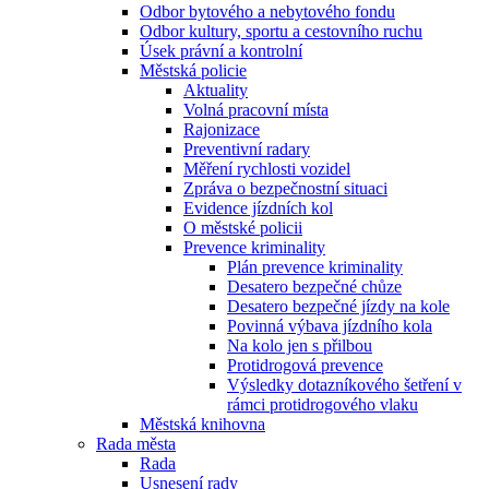
Odbor bytového a nebytového fondu
Odbor kultury, sportu a cestovního ruchu
Úsek právní a kontrolní
Městská policie
Aktuality
Volná pracovní místa
Rajonizace
Preventivní radary
Měření rychlosti vozidel
Zpráva o bezpečnostní situaci
Evidence jízdních kol
O městské policii
Prevence kriminality
Plán prevence kriminality
Desatero bezpečné chůze
Desatero bezpečné jízdy na kole
Povinná výbava jízdního kola
Na kolo jen s přilbou
Protidrogová prevence
Výsledky dotazníkového šetření v
rámci protidrogového vlaku
Městská knihovna
Rada města
Rada
Usnesení rady