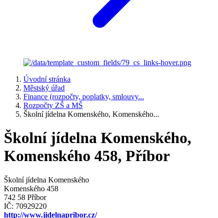
Úvodní stránka
Městský úřad
Finance (rozpočty, poplatky, smlouvy...
Rozpočty ZŠ a MŠ
Školní jídelna Komenského, Komenského...
Školní jídelna Komenského,
Komenského 458, Příbor
Školní jídelna Komenského
Komenského 458
742 58 Příbor
IČ: 70929220
http://www.jidelnapribor.cz/