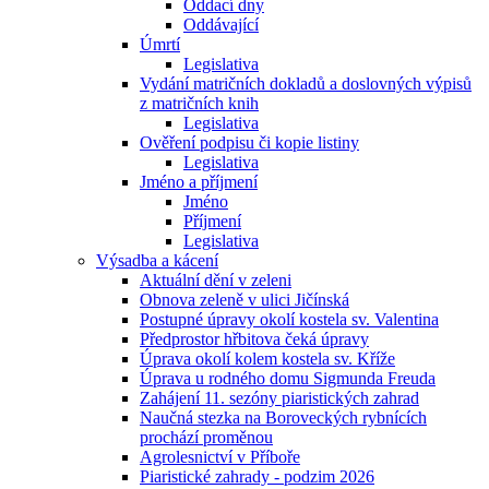
Oddací dny
Oddávající
Úmrtí
Legislativa
Vydání matričních dokladů a doslovných výpisů
z matričních knih
Legislativa
Ověření podpisu či kopie listiny
Legislativa
Jméno a příjmení
Jméno
Příjmení
Legislativa
Výsadba a kácení
Aktuální dění v zeleni
Obnova zeleně v ulici Jičínská
Postupné úpravy okolí kostela sv. Valentina
Předprostor hřbitova čeká úpravy
Úprava okolí kolem kostela sv. Kříže
Úprava u rodného domu Sigmunda Freuda
Zahájení 11. sezóny piaristických zahrad
Naučná stezka na Boroveckých rybnících
prochází proměnou
Agrolesnictví v Příboře
Piaristické zahrady - podzim 2026