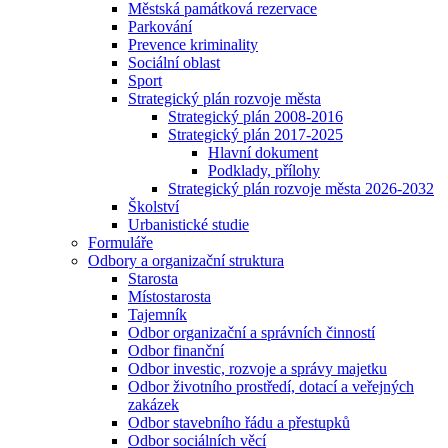
Městská památková rezervace
Parkování
Prevence kriminality
Sociální oblast
Sport
Strategický plán rozvoje města
Strategický plán 2008-2016
Strategický plán 2017-2025
Hlavní dokument
Podklady, přílohy
Strategický plán rozvoje města 2026-2032
Školství
Urbanistické studie
Formuláře
Odbory a organizační struktura
Starosta
Místostarosta
Tajemník
Odbor organizační a správních činností
Odbor finanční
Odbor investic, rozvoje a správy majetku
Odbor životního prostředí, dotací a veřejných
zakázek
Odbor stavebního řádu a přestupků
Odbor sociálních věcí