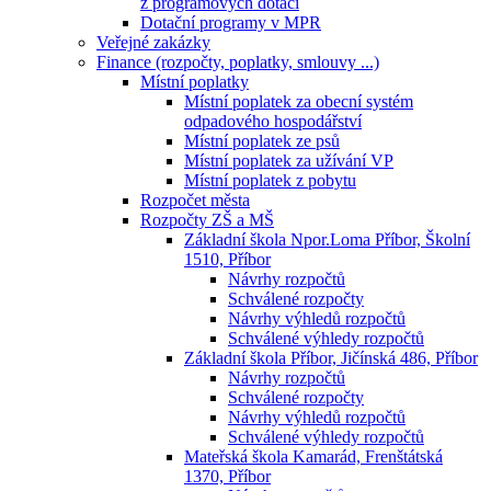
z programových dotací
Dotační programy v MPR
Veřejné zakázky
Finance (rozpočty, poplatky, smlouvy ...)
Místní poplatky
Místní poplatek za obecní systém
odpadového hospodářství
Místní poplatek ze psů
Místní poplatek za užívání VP
Místní poplatek z pobytu
Rozpočet města
Rozpočty ZŠ a MŠ
Základní škola Npor.Loma Příbor, Školní
1510, Příbor
Návrhy rozpočtů
Schválené rozpočty
Návrhy výhledů rozpočtů
Schválené výhledy rozpočtů
Základní škola Příbor, Jičínská 486, Příbor
Návrhy rozpočtů
Schválené rozpočty
Návrhy výhledů rozpočtů
Schválené výhledy rozpočtů
Mateřská škola Kamarád, Frenštátská
1370, Příbor