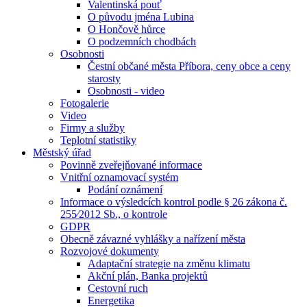
Valentinská pouť
O původu jména Lubina
O Hončově hůrce
O podzemních chodbách
Osobnosti
Čestní občané města Příbora, ceny obce a ceny
starosty
Osobnosti - video
Fotogalerie
Video
Firmy a služby
Teplotní statistiky
Městský úřad
Povinně zveřejňované informace
Vnitřní oznamovací systém
Podání oznámení
Informace o výsledcích kontrol podle § 26 zákona č.
255⁄2012 Sb., o kontrole
GDPR
Obecně závazné vyhlášky a nařízení města
Rozvojové dokumenty
Adaptační strategie na změnu klimatu
Akční plán, Banka projektů
Cestovní ruch
Energetika