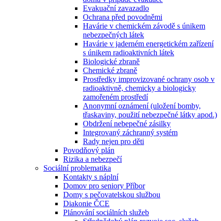
Evakuační zavazadlo
Ochrana před povodněmi
Havárie v chemickém závodě s únikem
nebezpečných látek
Havárie v jaderném energetickém zařízení
s únikem radioaktivních látek
Biologické zbraně
Chemické zbraně
Prostředky improvizované ochrany osob v
radioaktivně, chemicky a biologicky
zamořeném prostředí
Anonymní oznámení (uložení bomby,
třaskaviny, použití nebezpečné látky apod.)
Obdržení nebepečné zásilky
Integrovaný záchranný systém
Rady nejen pro děti
Povodňový plán
Rizika a nebezpečí
Sociální problematika
Kontakty s náplní
Domov pro seniory Příbor
Domy s pečovatelskou službou
Diakonie ČCE
Plánování sociálních služeb