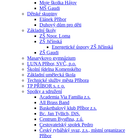
Moje školka Hájov
MŠ Gaudi
Dětské skupiny
Elánek Příbor
Duhový dům pro děti
Základní školy
ZŠ Npor. Loma
ZŠ Jičínská
Energetické úspory ZŠ Jičínská
ZŠ Gaudi
Masarykovo gymnázium
LUNA Příbor, SVČ, p.o.
Školní jídelna Komenského
Základní umělecká škola
Technické služby města Příbora
TP PŘÍBOR s. r. o.
Spolky a sdružení
Academia Via Familia z.s.
All Brass Band
Basketbalový klub Příbor z.s.
Bc. Jan Tyllich, DiS.
Centrum Bystřina, z.ú.
Cestovatelský spolek Pedro
Český rybářský svaz, z.s., místní organizace
Příbor