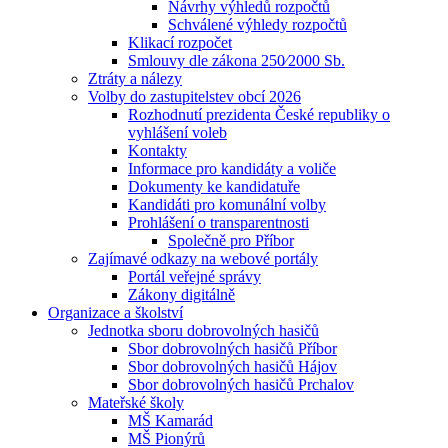
Návrhy výhledů rozpočtů
Schválené výhledy rozpočtů
Klikací rozpočet
Smlouvy dle zákona 250⁄2000 Sb.
Ztráty a nálezy
Volby do zastupitelstev obcí 2026
Rozhodnutí prezidenta České republiky o
vyhlášení voleb
Kontakty
Informace pro kandidáty a voliče
Dokumenty ke kandidatuře
Kandidáti pro komunální volby
Prohlášení o transparentnosti
Společně pro Příbor
Zajímavé odkazy na webové portály
Portál veřejné správy
Zákony digitálně
Organizace a školství
Jednotka sboru dobrovolných hasičů
Sbor dobrovolných hasičů Příbor
Sbor dobrovolných hasičů Hájov
Sbor dobrovolných hasičů Prchalov
Mateřské školy
MŠ Kamarád
MŠ Pionýrů