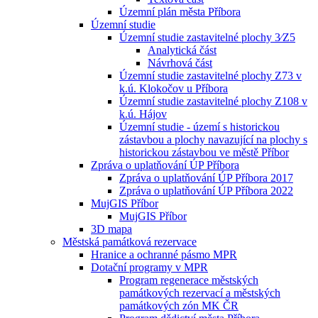
Územní plán města Příbora
Územní studie
Územní studie zastavitelné plochy 3⁄Z5
Analytická část
Návrhová část
Územní studie zastavitelné plochy Z73 v
k.ú. Klokočov u Příbora
Územní studie zastavitelné plochy Z108 v
k.ú. Hájov
Územní studie - území s historickou
zástavbou a plochy navazující na plochy s
historickou zástavbou ve městě Příbor
Zpráva o uplatňování ÚP Příbora
Zpráva o uplatňování ÚP Příbora 2017
Zpráva o uplatňování ÚP Příbora 2022
MujGIS Příbor
MujGIS Příbor
3D mapa
Městská památková rezervace
Hranice a ochranné pásmo MPR
Dotační programy v MPR
Program regenerace městských
památkových rezervací a městských
památkových zón MK ČR