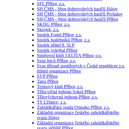
SFL Příbor, z.s.
SH ČMS - Sbor dobrovolných hasičů Hájov
SH ČMS - Sbor dobrovolných hasičů Prchalov
SH-ČMS - Sbor dobrovolných hasičů Příbor
SKDG Příbor, z.s.
Skrojek, z.s.
Spolek Fortel Příbor, z.s.
Spolek hudebníků Příbor, z.s.
Spolek přátel 8. SLP
Spolek volejbal Příbor
Sportovní klub J-ELITA Příbor, o.s.
Svaz letců Příbor, z.s.
Svaz tělesně postižených v České republicee z.s.
místní organizace Příbor
SVP Příbor
Tatra Příbor
Tenisový klub Příbor, z.s.
Tělocvičná jednota Sokol Příbor
Tělovýchovná jednota Příbor, z.s.
TS LDance, z.s.
Zahrádkářská osada Orinoko Příbor, z.s.
Základní organizace českého zahrádkářského
svazu Hájov
Základní organizace českého zahrádkářského
svazu sídliště Příbor