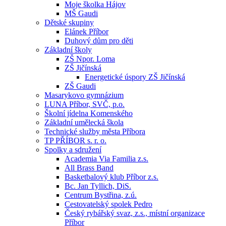
Moje školka Hájov
MŠ Gaudi
Dětské skupiny
Elánek Příbor
Duhový dům pro děti
Základní školy
ZŠ Npor. Loma
ZŠ Jičínská
Energetické úspory ZŠ Jičínská
ZŠ Gaudi
Masarykovo gymnázium
LUNA Příbor, SVČ, p.o.
Školní jídelna Komenského
Základní umělecká škola
Technické služby města Příbora
TP PŘÍBOR s. r. o.
Spolky a sdružení
Academia Via Familia z.s.
All Brass Band
Basketbalový klub Příbor z.s.
Bc. Jan Tyllich, DiS.
Centrum Bystřina, z.ú.
Cestovatelský spolek Pedro
Český rybářský svaz, z.s., místní organizace
Příbor