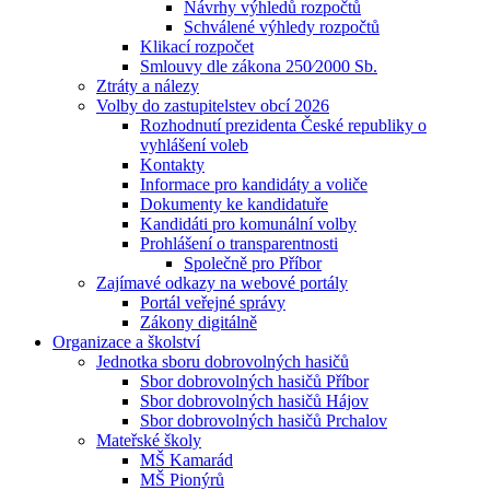
Návrhy výhledů rozpočtů
Schválené výhledy rozpočtů
Klikací rozpočet
Smlouvy dle zákona 250⁄2000 Sb.
Ztráty a nálezy
Volby do zastupitelstev obcí 2026
Rozhodnutí prezidenta České republiky o
vyhlášení voleb
Kontakty
Informace pro kandidáty a voliče
Dokumenty ke kandidatuře
Kandidáti pro komunální volby
Prohlášení o transparentnosti
Společně pro Příbor
Zajímavé odkazy na webové portály
Portál veřejné správy
Zákony digitálně
Organizace a školství
Jednotka sboru dobrovolných hasičů
Sbor dobrovolných hasičů Příbor
Sbor dobrovolných hasičů Hájov
Sbor dobrovolných hasičů Prchalov
Mateřské školy
MŠ Kamarád
MŠ Pionýrů