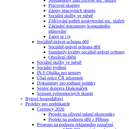
Střednědobý plán rozvoje soc. služeb
Pracovní skupiny
Zápisy pracovních skupin
Sociální služby ve městě
Zjišťování potřeb poskytování soc. služeb
Základní dokumenty komunitního
plánování
Zapoj se i ty
Sociálně-právní ochrana dětí
Sociálně-právní ochrana dětí
Standardy kvality sociálně-právní ochrany
Ohrožení dítěte
Sociální služby ve městě
Sociální bydlení
IN.F.Obálka pro seniory
Úřad práce ČR informuje
Dokumenty pro rodinné politiky
Senior doprava Diakonáček
Seznam svépomocných skupin
Bytové hospodářství
Projekty pro podnikatele
Corrency 2026
Projekt na oživení místní ekonomiky
Projekt na podporu dětí z Příbora
Program na podporu reklamního označení