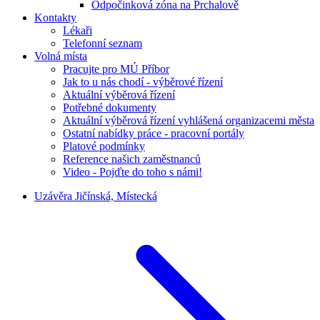
Odpočinková zóna na Prchalově
Kontakty
Lékaři
Telefonní seznam
Volná místa
Pracujte pro MÚ Příbor
Jak to u nás chodí - výběrové řízení
Aktuální výběrová řízení
Potřebné dokumenty
Aktuální výběrová řízení vyhlášená organizacemi města
Ostatní nabídky práce - pracovní portály
Platové podmínky
Reference našich zaměstnanců
Video - Pojďte do toho s námi!
Uzávěra Jičínská, Místecká