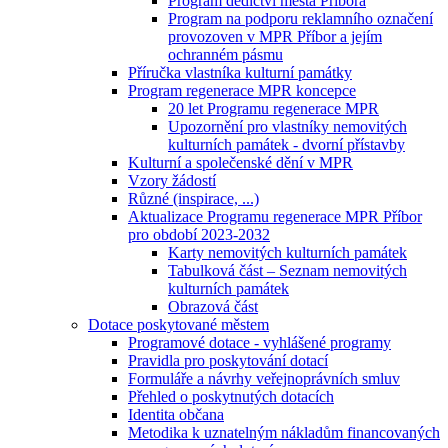
Program dědictví města Příbora
Program na podporu reklamního označení
provozoven v MPR Příbor a jejím
ochranném pásmu
Příručka vlastníka kulturní památky
Program regenerace MPR koncepce
20 let Programu regenerace MPR
Upozornění pro vlastníky nemovitých
kulturních památek - dvorní přístavby
Kulturní a společenské dění v MPR
Vzory žádostí
Různé (inspirace, ...)
Aktualizace Programu regenerace MPR Příbor
pro období 2023-2032
Karty nemovitých kulturních památek
Tabulková část – Seznam nemovitých
kulturních památek
Obrazová část
Dotace poskytované městem
Programové dotace - vyhlášené programy
Pravidla pro poskytování dotací
Formuláře a návrhy veřejnoprávních smluv
Přehled o poskytnutých dotacích
Identita občana
Metodika k uznatelným nákladům financovaných