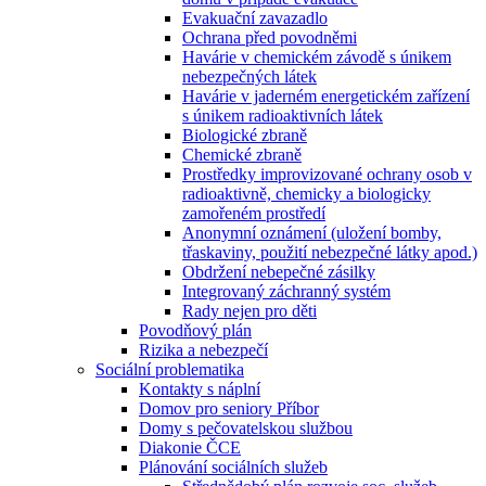
Evakuační zavazadlo
Ochrana před povodněmi
Havárie v chemickém závodě s únikem
nebezpečných látek
Havárie v jaderném energetickém zařízení
s únikem radioaktivních látek
Biologické zbraně
Chemické zbraně
Prostředky improvizované ochrany osob v
radioaktivně, chemicky a biologicky
zamořeném prostředí
Anonymní oznámení (uložení bomby,
třaskaviny, použití nebezpečné látky apod.)
Obdržení nebepečné zásilky
Integrovaný záchranný systém
Rady nejen pro děti
Povodňový plán
Rizika a nebezpečí
Sociální problematika
Kontakty s náplní
Domov pro seniory Příbor
Domy s pečovatelskou službou
Diakonie ČCE
Plánování sociálních služeb