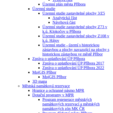
Územní plán města Příbora
Územní studie
Územní studie zastavitelné plochy 3⁄Z5
Analytická část
Návrhová část
Územní studie zastavitelné plochy Z73 v
k.ú. Klokočov u Příbora
Územní studie zastavitelné plochy Z108 v
k.ú. Hájov
Územní studie - území s historickou
zástavbou a plochy navazující na plochy s
historickou zástavbou ve městě Příbor
Zpráva o uplatňování ÚP Příbora
Zpráva o uplatňování ÚP Příbora 2017
Zpráva o uplatňování ÚP Příbora 2022
MujGIS Příbor
MujGIS Příbor
3D mapa
Městská památková rezervace
Hranice a ochranné pásmo MPR
Dotační programy v MPR
Program regenerace městských
památkových rezervací a městských
památkových zón MK ČR