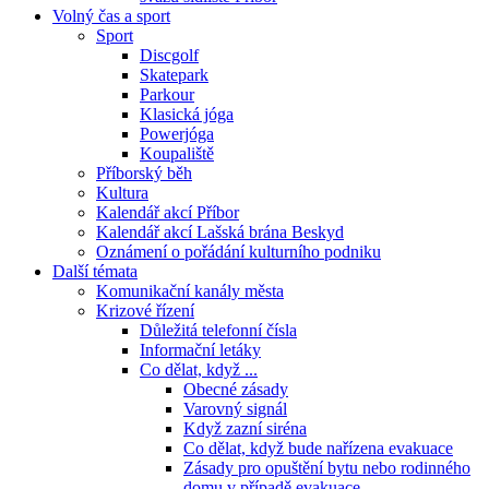
Volný čas a sport
Sport
Discgolf
Skatepark
Parkour
Klasická jóga
Powerjóga
Koupaliště
Příborský běh
Kultura
Kalendář akcí Příbor
Kalendář akcí Lašská brána Beskyd
Oznámení o pořádání kulturního podniku
Další témata
Komunikační kanály města
Krizové řízení
Důležitá telefonní čísla
Informační letáky
Co dělat, když ...
Obecné zásady
Varovný signál
Když zazní siréna
Co dělat, když bude nařízena evakuace
Zásady pro opuštění bytu nebo rodinného
domu v případě evakuace