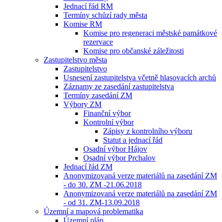
Jednací řád RM
Termíny schůzí rady města
Komise RM
Komise pro regeneraci městské památkové
rezervace
Komise pro občanské záležitosti
Zastupitelstvo města
Zastupitelstvo
Usnesení zastupitelstva včetně hlasovacích archů
Záznamy ze zasedání zastupitelstva
Termíny zasedání ZM
Výbory ZM
Finanční výbor
Kontrolní výbor
Zápisy z kontrolního výboru
Statut a jednací řád
Osadní výbor Hájov
Osadní výbor Prchalov
Jednací řád ZM
Anonymizovaná verze materiálů na zasedání ZM
- do 30. ZM -21.06.2018
Anonymizovaná verze materiálů na zasedání ZM
- od 31. ZM-13.09.2018
Územní a mapová problematika
Územní plán