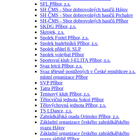
SFL Příbor, z.s.
SH ČMS - Sbor dobrovolných hasičů Hájov
SH ČMS - Sbor dobrovolných hasičů Prchalov
SH-ČMS - Sbor dobrovolných hasičů Příbor
SKDG Příbor, z.s.
Skrojek, z.s.
Spolek Fortel Příbor, z.s.
Spolek hudebníků Příbor, z.s.
Spolek přátel 8. SLP
Spolek volejbal Příbor
Sportovní klub J-ELITA Příbor, o.s.
Svaz letců Příbor, z.s.
Svaz tělesně postižených v České republicee z.s.
místní organizace Příbor
SVP Příbor
Tatra Příbor
Tenisový klub Příbor, z.s.
Tělocvičná jednota Sokol Příbor
Tělovýchovná jednota Příbor, z.s.
TS LDance, z.s.
Zahrádkářská osada Orinoko Příbor, z.s.
Základní organizace českého zahrádkářského
svazu Hájov
Základní organizace českého zahrádkářského
svazu sídliště Příbor