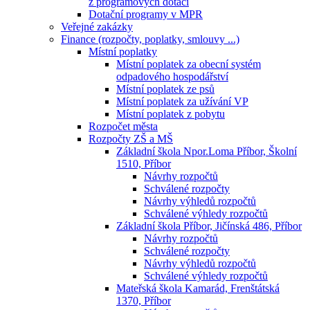
z programových dotací
Dotační programy v MPR
Veřejné zakázky
Finance (rozpočty, poplatky, smlouvy ...)
Místní poplatky
Místní poplatek za obecní systém
odpadového hospodářství
Místní poplatek ze psů
Místní poplatek za užívání VP
Místní poplatek z pobytu
Rozpočet města
Rozpočty ZŠ a MŠ
Základní škola Npor.Loma Příbor, Školní
1510, Příbor
Návrhy rozpočtů
Schválené rozpočty
Návrhy výhledů rozpočtů
Schválené výhledy rozpočtů
Základní škola Příbor, Jičínská 486, Příbor
Návrhy rozpočtů
Schválené rozpočty
Návrhy výhledů rozpočtů
Schválené výhledy rozpočtů
Mateřská škola Kamarád, Frenštátská
1370, Příbor