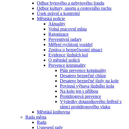
Odbor bytového a nebytového fondu
Odbor kultury, sportu a cestovního ruchu
Úsek právní a kontrolní
Městská policie
Aktuality
Volná pracovní místa
Rajonizace
Preventivní radary
Měření rychlosti vozidel
Zpráva o bezpečnostní situaci
Evidence jízdních kol
O městské policii
Prevence kriminality
Plán prevence kriminality
Desatero bezpečné chůze
Desatero bezpečné jízdy na kole
Povinná výbava jízdního kola
Na kolo jen s přilbou
Protidrogová prevence
Výsledky dotazníkového šetření v
rámci protidrogového vlaku
Městská knihovna
Rada města
Rada
Usnesení rady