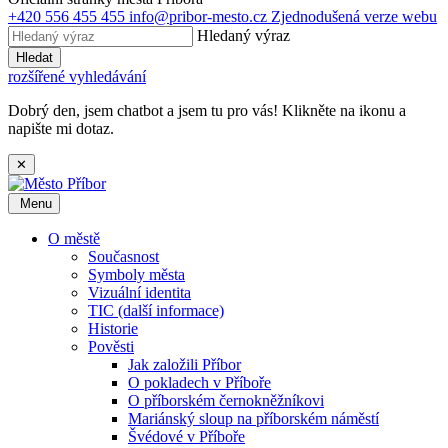
+420 556 455 455
info@pribor-mesto.cz
Zjednodušená verze webu
Hledaný výraz
Hledat
rozšířené vyhledávání
Dobrý den, jsem chatbot a jsem tu pro vás! Klikněte na ikonu a
napište mi dotaz.
✕
Menu
O městě
Současnost
Symboly města
Vizuální identita
TIC (další informace)
Historie
Pověsti
Jak založili Příbor
O pokladech v Příboře
O příborském černokněžníkovi
Mariánský sloup na příborském náměstí
Švédové v Příboře