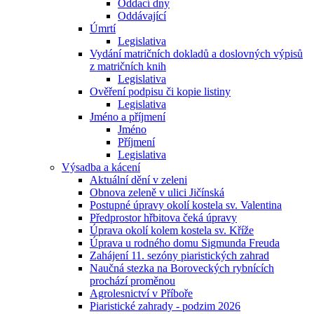
Oddací dny
Oddávající
Úmrtí
Legislativa
Vydání matričních dokladů a doslovných výpisů
z matričních knih
Legislativa
Ověření podpisu či kopie listiny
Legislativa
Jméno a příjmení
Jméno
Příjmení
Legislativa
Výsadba a kácení
Aktuální dění v zeleni
Obnova zeleně v ulici Jičínská
Postupné úpravy okolí kostela sv. Valentina
Předprostor hřbitova čeká úpravy
Úprava okolí kolem kostela sv. Kříže
Úprava u rodného domu Sigmunda Freuda
Zahájení 11. sezóny piaristických zahrad
Naučná stezka na Boroveckých rybnících
prochází proměnou
Agrolesnictví v Příboře
Piaristické zahrady - podzim 2026