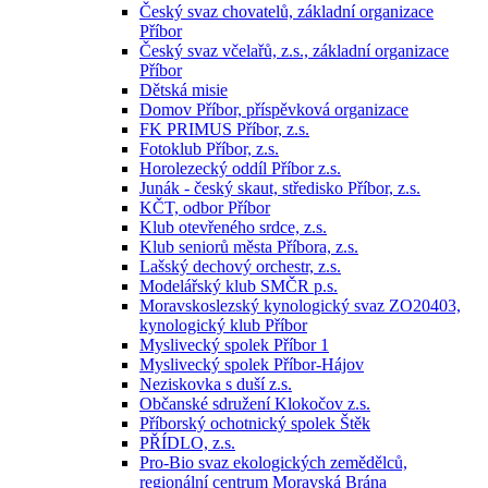
Český svaz chovatelů, základní organizace
Příbor
Český svaz včelařů, z.s., základní organizace
Příbor
Dětská misie
Domov Příbor, příspěvková organizace
FK PRIMUS Příbor, z.s.
Fotoklub Příbor, z.s.
Horolezecký oddíl Příbor z.s.
Junák - český skaut, středisko Příbor, z.s.
KČT, odbor Příbor
Klub otevřeného srdce, z.s.
Klub seniorů města Příbora, z.s.
Lašský dechový orchestr, z.s.
Modelářský klub SMČR p.s.
Moravskoslezský kynologický svaz ZO20403,
kynologický klub Příbor
Myslivecký spolek Příbor 1
Myslivecký spolek Příbor-Hájov
Neziskovka s duší z.s.
Občanské sdružení Klokočov z.s.
Příborský ochotnický spolek Štěk
PŘÍDLO, z.s.
Pro-Bio svaz ekologických zemědělců,
regionální centrum Moravská Brána