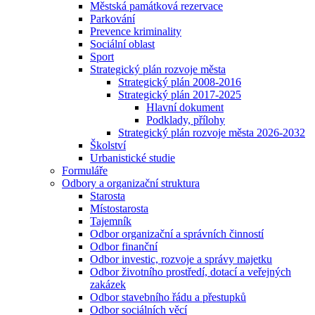
Městská památková rezervace
Parkování
Prevence kriminality
Sociální oblast
Sport
Strategický plán rozvoje města
Strategický plán 2008-2016
Strategický plán 2017-2025
Hlavní dokument
Podklady, přílohy
Strategický plán rozvoje města 2026-2032
Školství
Urbanistické studie
Formuláře
Odbory a organizační struktura
Starosta
Místostarosta
Tajemník
Odbor organizační a správních činností
Odbor finanční
Odbor investic, rozvoje a správy majetku
Odbor životního prostředí, dotací a veřejných
zakázek
Odbor stavebního řádu a přestupků
Odbor sociálních věcí