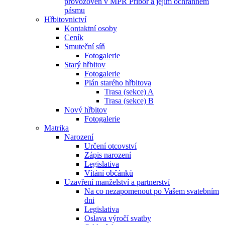
provozoven v MPR Příbor a jejím ochranném
pásmu
Hřbitovnictví
Kontaktní osoby
Ceník
Smuteční síň
Fotogalerie
Starý hřbitov
Fotogalerie
Plán starého hřbitova
Trasa (sekce) A
Trasa (sekce) B
Nový hřbitov
Fotogalerie
Matrika
Narození
Určení otcovství
Zápis narození
Legislativa
Vítání občánků
Uzavření manželství a partnerství
Na co nezapomenout po Vašem svatebním
dni
Legislativa
Oslava výročí svatby