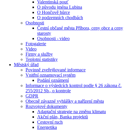
Valentinská pouť
O původu jména Lubina
O Hončově hůrce
O podzemních chodbách
Osobnosti
Čestní občané města Příbora, ceny obce a ceny
starosty
Osobnosti - video
Fotogalerie
Video
Firmy a služby
Teplotní statistiky
Městský úřad
Povinně zveřejňované informace
Vnitřní oznamovací systém
Podání oznámení
Informace o výsledcích kontrol podle § 26 zákona č.
255⁄2012 Sb., o kontrole
GDPR
Obecně závazné vyhlášky a nařízení města
Rozvojové dokumenty
Adaptační strategie na změnu klimatu
Akční plán, Banka projektů
Cestovní ruch
Energetika