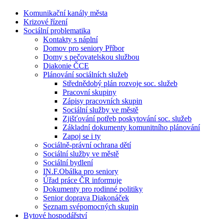
Komunikační kanály města
Krizové řízení
Sociální problematika
Kontakty s náplní
Domov pro seniory Příbor
Domy s pečovatelskou službou
Diakonie ČCE
Plánování sociálních služeb
Střednědobý plán rozvoje soc. služeb
Pracovní skupiny
Zápisy pracovních skupin
Sociální služby ve městě
Zjišťování potřeb poskytování soc. služeb
Základní dokumenty komunitního plánování
Zapoj se i ty
Sociálně-právní ochrana dětí
Sociální služby ve městě
Sociální bydlení
IN.F.Obálka pro seniory
Úřad práce ČR informuje
Dokumenty pro rodinné politiky
Senior doprava Diakonáček
Seznam svépomocných skupin
Bytové hospodářství