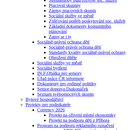
Střednědobý plán rozvoje soc. služeb
Pracovní skupiny
Zápisy pracovních skupin
Sociální služby ve městě
Zjišťování potřeb poskytování soc. služeb
Základní dokumenty komunitního
plánování
Zapoj se i ty
Sociálně-právní ochrana dětí
Sociálně-právní ochrana dětí
Standardy kvality sociálně-právní ochrany
Ohrožení dítěte
Sociální služby ve městě
Sociální bydlení
IN.F.Obálka pro seniory
Úřad práce ČR informuje
Dokumenty pro rodinné politiky
Senior doprava Diakonáček
Seznam svépomocných skupin
Bytové hospodářství
Projekty pro podnikatele
Corrency 2026
Projekt na oživení místní ekonomiky
Projekt na podporu dětí z Příbora
Program na podporu reklamního označení