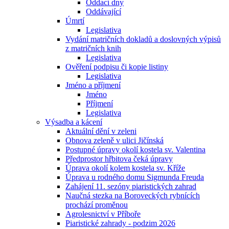
Oddací dny
Oddávající
Úmrtí
Legislativa
Vydání matričních dokladů a doslovných výpisů
z matričních knih
Legislativa
Ověření podpisu či kopie listiny
Legislativa
Jméno a příjmení
Jméno
Příjmení
Legislativa
Výsadba a kácení
Aktuální dění v zeleni
Obnova zeleně v ulici Jičínská
Postupné úpravy okolí kostela sv. Valentina
Předprostor hřbitova čeká úpravy
Úprava okolí kolem kostela sv. Kříže
Úprava u rodného domu Sigmunda Freuda
Zahájení 11. sezóny piaristických zahrad
Naučná stezka na Boroveckých rybnících
prochází proměnou
Agrolesnictví v Příboře
Piaristické zahrady - podzim 2026