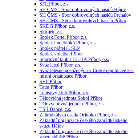
SFL Příbor, z.s.
SH ČMS - Sbor dobrovolných hasičů Hájov
SH ČMS - Sbor dobrovolných hasičů Prchalov
SH-ČMS - Sbor dobrovolných hasičů Příbor
SKDG Příbor, z.s.
Skrojek, z.s.
Spolek Fortel Příbor, z.s.
Spolek hudebníků Příbor, z.s.
Spolek přátel 8. SLP
Spolek volejbal Příbor
Sportovní klub J-ELITA Příbor, o.s.
Svaz letců Příbor, z.s.
Svaz tělesně postižených v České republicee z.s.
místní organizace Příbor
SVP Příbor
Tatra Příbor
Tenisový klub Příbor, z.s.
Tělocvičná jednota Sokol Příbor
Tělovýchovná jednota Příbor, z.s.
TS LDance, z.s.
Zahrádkářská osada Orinoko Příbor, z.s.
Základní organizace českého zahrádkářského
svazu Hájov
Základní organizace českého zahrádkářského
svazu sídliště Příbor