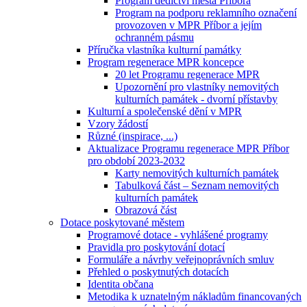
Program dědictví města Příbora
Program na podporu reklamního označení
provozoven v MPR Příbor a jejím
ochranném pásmu
Příručka vlastníka kulturní památky
Program regenerace MPR koncepce
20 let Programu regenerace MPR
Upozornění pro vlastníky nemovitých
kulturních památek - dvorní přístavby
Kulturní a společenské dění v MPR
Vzory žádostí
Různé (inspirace, ...)
Aktualizace Programu regenerace MPR Příbor
pro období 2023-2032
Karty nemovitých kulturních památek
Tabulková část – Seznam nemovitých
kulturních památek
Obrazová část
Dotace poskytované městem
Programové dotace - vyhlášené programy
Pravidla pro poskytování dotací
Formuláře a návrhy veřejnoprávních smluv
Přehled o poskytnutých dotacích
Identita občana
Metodika k uznatelným nákladům financovaných