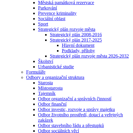
Městská památková rezervace
Parkování
Prevence kriminality
Sociální oblast
Sport
Strategický plán rozvoje města
Strategický plán 2008-2016
Strategický plán 2017-2025
Hlavní dokument
Podklady, přílohy
Strategický plán rozvoje města 2026-2032
Školství
Urbanistické studie
Formuláře
Odbory a organizační struktura
Starosta
Místostarosta
Tajemník
Odbor organizační a správních činností
Odbor finanční
Odbor investic, rozvoje a správy majetku
Odbor životního prostředí, dotací a veřejných
zakázek
Odbor stavebního řádu a přestupků
Odbor sociálních věcí