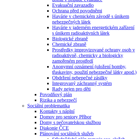
Evakuační zavazadlo
Ochrana před povodněmi
Havárie v chemickém závodě s únikem
nebezpečných látek
Havárie v jaderném energetickém zařízení
s únikem radioaktivních látek
Biologické zbraně
Chemické zbraně
Prostředky improvizované ochrany osob v
radioaktivně, chemicky a biologicky
zamořeném prostředí
Anonymní oznámení (uložení bomby,
třaskaviny, použití nebezpečné látky apod.)
Obdržení nebepečné zásilky
Integrovaný záchranný systém
Rady nejen pro děti
Povodňový plán
Rizika a nebezpečí
Sociální problematika
Kontakty s náplní
Domov pro seniory Příbor
Domy s pečovatelskou službou
Diakonie ČCE
Plánování sociálních služeb