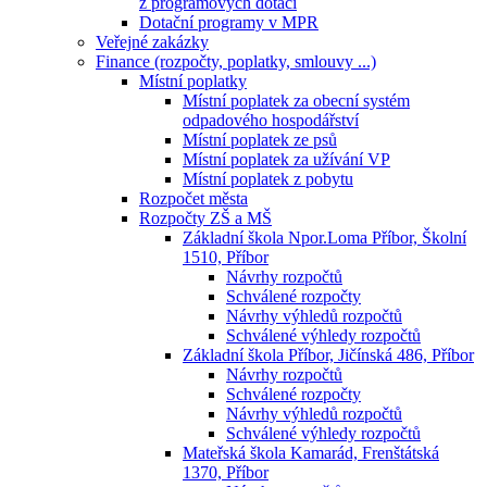
z programových dotací
Dotační programy v MPR
Veřejné zakázky
Finance (rozpočty, poplatky, smlouvy ...)
Místní poplatky
Místní poplatek za obecní systém
odpadového hospodářství
Místní poplatek ze psů
Místní poplatek za užívání VP
Místní poplatek z pobytu
Rozpočet města
Rozpočty ZŠ a MŠ
Základní škola Npor.Loma Příbor, Školní
1510, Příbor
Návrhy rozpočtů
Schválené rozpočty
Návrhy výhledů rozpočtů
Schválené výhledy rozpočtů
Základní škola Příbor, Jičínská 486, Příbor
Návrhy rozpočtů
Schválené rozpočty
Návrhy výhledů rozpočtů
Schválené výhledy rozpočtů
Mateřská škola Kamarád, Frenštátská
1370, Příbor