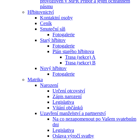
provozoven v MPR Příbor a jejím ochranném
pásmu
Hřbitovnictví
Kontaktní osoby
Ceník
Smuteční síň
Fotogalerie
Starý hřbitov
Fotogalerie
Plán starého hřbitova
Trasa (sekce) A
Trasa (sekce) B
Nový hřbitov
Fotogalerie
Matrika
Narození
Určení otcovství
Zápis narození
Legislativa
Vítání občánků
Uzavření manželství a partnerství
Na co nezapomenout po Vašem svatebním
dni
Legislativa
Oslava výročí svatby