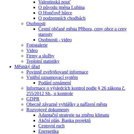
Valentinská pouť
O původu jména Lubina
O Hončově hůrce
O podzemních chodbách
Osobnosti
Čestní občané města Příbora, ceny obce a ceny
starosty
Osobnosti - video
Fotogalerie
Video
Firmy a služby
Teplotní statistiky
Městský úřad
Povinně zveřejňované informace
Vnitřní oznamovací systém
Podání oznámení
Informace o výsledcích kontrol podle § 26 zákona č.
255⁄2012 Sb., o kontrole
GDPR
Obecně závazné vyhlášky a nařízení města
Rozvojové dokumenty
Adaptační strategie na změnu klimatu
Akční plán, Banka projektů
Cestovní ruch
Energetika