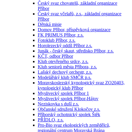
Český svaz chovatelů, základní organizace
Příbor
Český svaz včelařů, z.s., základní organizace
Příbor
Dětská misie
Domov Příbor, příspěvková organizace
FK PRIMUS Příbor, z.s.
Fotoklub Příbor, z.s.
Horolezecký oddíl Příbor z.s.
Junák - český skaut, středisko Příbor, z.s.
KČT, odbor Příbor
Klub otevřeného srdce, z.s.
Klub seniorů města Příbora, z.s.
Lašský dechový orchestr, z.s.
Modelářský klub SMČR p.s.
Moravskoslezský kynologický svaz ZO20403,
kynologický klub Příbor
Myslivecký spolek Příbor 1
Myslivecký spolek Příbor-Hájov
Neziskovka s duší z.s.
Občanské sdružení Klokočov z.s.
Příborský ochotnický spolek Štěk
PŘÍDLO, z.s.
Pro-Bio svaz ekologických zemědělců,
regionální centrum Moravská Brána