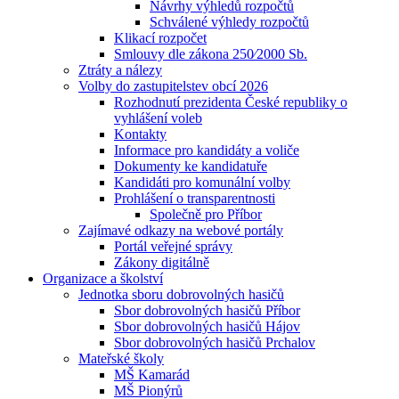
Návrhy výhledů rozpočtů
Schválené výhledy rozpočtů
Klikací rozpočet
Smlouvy dle zákona 250⁄2000 Sb.
Ztráty a nálezy
Volby do zastupitelstev obcí 2026
Rozhodnutí prezidenta České republiky o
vyhlášení voleb
Kontakty
Informace pro kandidáty a voliče
Dokumenty ke kandidatuře
Kandidáti pro komunální volby
Prohlášení o transparentnosti
Společně pro Příbor
Zajímavé odkazy na webové portály
Portál veřejné správy
Zákony digitálně
Organizace a školství
Jednotka sboru dobrovolných hasičů
Sbor dobrovolných hasičů Příbor
Sbor dobrovolných hasičů Hájov
Sbor dobrovolných hasičů Prchalov
Mateřské školy
MŠ Kamarád
MŠ Pionýrů