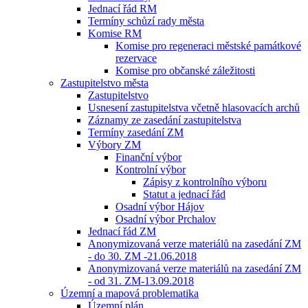
Jednací řád RM
Termíny schůzí rady města
Komise RM
Komise pro regeneraci městské památkové
rezervace
Komise pro občanské záležitosti
Zastupitelstvo města
Zastupitelstvo
Usnesení zastupitelstva včetně hlasovacích archů
Záznamy ze zasedání zastupitelstva
Termíny zasedání ZM
Výbory ZM
Finanční výbor
Kontrolní výbor
Zápisy z kontrolního výboru
Statut a jednací řád
Osadní výbor Hájov
Osadní výbor Prchalov
Jednací řád ZM
Anonymizovaná verze materiálů na zasedání ZM
- do 30. ZM -21.06.2018
Anonymizovaná verze materiálů na zasedání ZM
- od 31. ZM-13.09.2018
Územní a mapová problematika
Územní plán