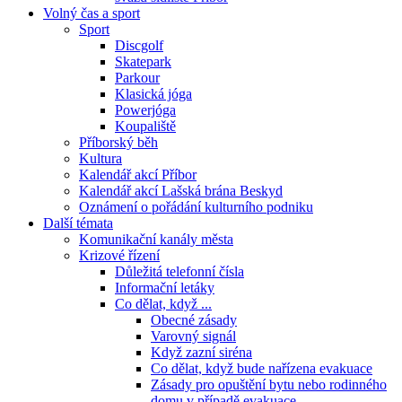
Volný čas a sport
Sport
Discgolf
Skatepark
Parkour
Klasická jóga
Powerjóga
Koupaliště
Příborský běh
Kultura
Kalendář akcí Příbor
Kalendář akcí Lašská brána Beskyd
Oznámení o pořádání kulturního podniku
Další témata
Komunikační kanály města
Krizové řízení
Důležitá telefonní čísla
Informační letáky
Co dělat, když ...
Obecné zásady
Varovný signál
Když zazní siréna
Co dělat, když bude nařízena evakuace
Zásady pro opuštění bytu nebo rodinného
domu v případě evakuace