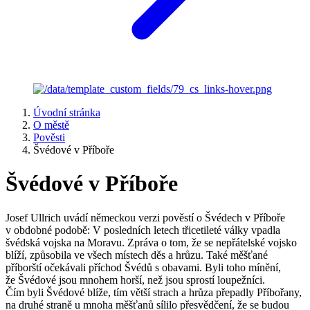
Úvodní stránka
O městě
Pověsti
Švédové v Příboře
Švédové v Příboře
Josef Ullrich uvádí německou verzi pověstí o Švédech v Příboře
v obdobné podobě: V posledních letech třicetileté války vpadla
švédská vojska na Moravu. Zpráva o tom, že se nepřátelské vojsko
blíží, způsobila ve všech místech děs a hrůzu. Také měšťané
příborští očekávali příchod Švédů s obavami. Byli toho mínění,
že Švédové jsou mnohem horší, než jsou sprostí loupežníci.
Čím byli Švédové blíže, tím větší strach a hrůza přepadly Příbořany,
na druhé straně u mnoha měšťanů sílilo přesvědčení, že se budou