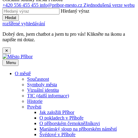
+420 556 455 455
info@pribor-mesto.cz
Zjednodušená verze webu
Hledaný výraz
Hledat
rozšířené vyhledávání
Dobrý den, jsem chatbot a jsem tu pro vás! Klikněte na ikonu a
napište mi dotaz.
✕
Menu
O městě
Současnost
Symboly města
Vizuální identita
TIC (další informace)
Historie
Pověsti
Jak založili Příbor
O pokladech v Příboře
O příborském černokněžníkovi
Mariánský sloup na příborském náměstí
Švédové v Příboře