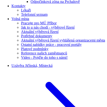
Odpočinková zóna na Prchalově
Kontakty
Lékaři
Telefonní seznam
Volná místa
Pracujte pro MÚ Příbor
Jak to u nás chodí - výběrové řízení
Aktuální výběrová řízení
Potřebné dokumenty
Aktuální výběrová řízení vyhlášená organizacemi města
Ostatní nabídky práce - pracovní portály
Platové podmínky
Reference našich zaměstnanců
Video - Pojďte do toho s námi!
Uzávěra Jičínská, Místecká