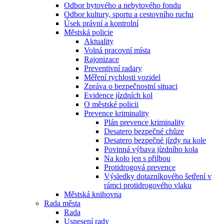
Odbor bytového a nebytového fondu
Odbor kultury, sportu a cestovního ruchu
Úsek právní a kontrolní
Městská policie
Aktuality
Volná pracovní místa
Rajonizace
Preventivní radary
Měření rychlosti vozidel
Zpráva o bezpečnostní situaci
Evidence jízdních kol
O městské policii
Prevence kriminality
Plán prevence kriminality
Desatero bezpečné chůze
Desatero bezpečné jízdy na kole
Povinná výbava jízdního kola
Na kolo jen s přilbou
Protidrogová prevence
Výsledky dotazníkového šetření v
rámci protidrogového vlaku
Městská knihovna
Rada města
Rada
Usnesení rady