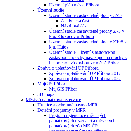
Územní plán města Příbora
Územní studie
Územní studie zastavitelné plochy 3⁄Z5
Analytická část
Návrhová část
Územní studie zastavitelné plochy Z73 v
k.ú. Klokočov u Příbora
Územní studie zastavitelné plochy Z108 v
k.ú. Hájov
Územní studie - území s historickou
zástavbou a plochy navazující na plochy s
historickou zástavbou ve městě Příbor
Zpráva o uplatňování ÚP Příbora
Zpráva o uplatňování ÚP Příbora 2017
Zpráva o uplatňování ÚP Příbora 2022
MujGIS Příbor
MujGIS Příbor
3D mapa
Městská památková rezervace
Hranice a ochranné pásmo MPR
Dotační programy v MPR
Program regenerace městských
památkových rezervací a městských
památkových zón MK ČR