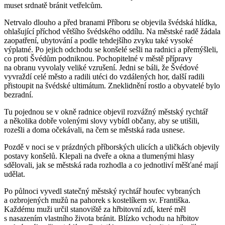
muset srdnatě bránit vetřelcům.
Netrvalo dlouho a před branami Příboru se objevila švédská hlídka,
ohlašující příchod většího švédského oddílu. Na městské radě žádala
zaopatření, ubytování a podle tehdejšího zvyku také vysoké
výplatné. Po jejich odchodu se konšelé sešli na radnici a přemýšleli,
co proti Švédům podniknou. Pochopitelné v městě přípravy
na obranu vyvolaly veliké vzrušení. Jedni se báli, že Švédové
vyvraždí celé město a radili utéci do vzdálených hor, další radili
přistoupit na švédské ultimátum. Zneklidnění rostlo a obyvatelé bylo
bezradní.
Tu pojednou se v okně radnice objevil rozvážný městský rychtář
a několika dobře volenými slovy vybídl občany, aby se utišili,
rozešli a doma očekávali, na čem se městská rada usnese.
Pozdě v noci se v prázdných příborských ulicích a uličkách objevily
postavy konšelů. Klepali na dveře a okna a tlumenými hlasy
sdělovali, jak se městská rada rozhodla a co jednotliví měšťané mají
udělat.
Po půlnoci vyvedl statečný městský rychtář houfec vybraných
a ozbrojených mužů na pahorek s kostelíkem sv. Františka.
Každému muži určil stanoviště za hřbitovní zdí, které měl
s nasazením vlastního života bránit. Blízko vchodu na hřbitov