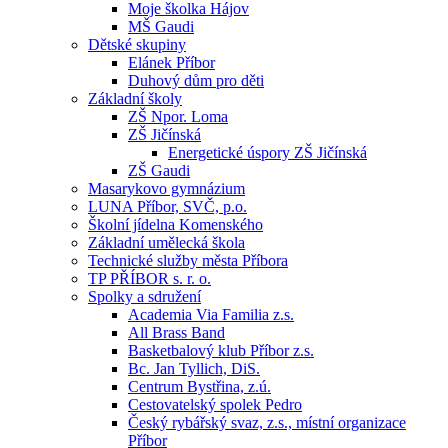
Moje školka Hájov
MŠ Gaudi
Dětské skupiny
Elánek Příbor
Duhový dům pro děti
Základní školy
ZŠ Npor. Loma
ZŠ Jičínská
Energetické úspory ZŠ Jičínská
ZŠ Gaudi
Masarykovo gymnázium
LUNA Příbor, SVČ, p.o.
Školní jídelna Komenského
Základní umělecká škola
Technické služby města Příbora
TP PŘÍBOR s. r. o.
Spolky a sdružení
Academia Via Familia z.s.
All Brass Band
Basketbalový klub Příbor z.s.
Bc. Jan Tyllich, DiS.
Centrum Bystřina, z.ú.
Cestovatelský spolek Pedro
Český rybářský svaz, z.s., místní organizace
Příbor