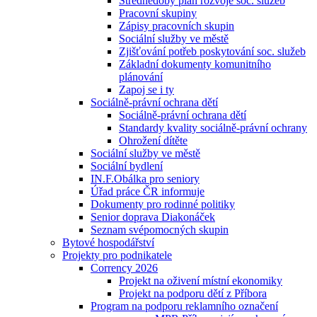
Střednědobý plán rozvoje soc. služeb
Pracovní skupiny
Zápisy pracovních skupin
Sociální služby ve městě
Zjišťování potřeb poskytování soc. služeb
Základní dokumenty komunitního
plánování
Zapoj se i ty
Sociálně-právní ochrana dětí
Sociálně-právní ochrana dětí
Standardy kvality sociálně-právní ochrany
Ohrožení dítěte
Sociální služby ve městě
Sociální bydlení
IN.F.Obálka pro seniory
Úřad práce ČR informuje
Dokumenty pro rodinné politiky
Senior doprava Diakonáček
Seznam svépomocných skupin
Bytové hospodářství
Projekty pro podnikatele
Corrency 2026
Projekt na oživení místní ekonomiky
Projekt na podporu dětí z Příbora
Program na podporu reklamního označení