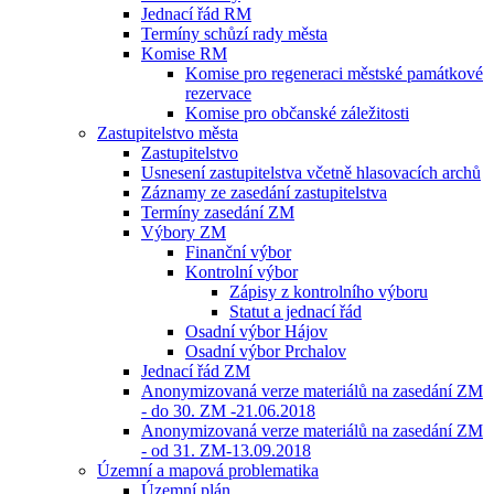
Jednací řád RM
Termíny schůzí rady města
Komise RM
Komise pro regeneraci městské památkové
rezervace
Komise pro občanské záležitosti
Zastupitelstvo města
Zastupitelstvo
Usnesení zastupitelstva včetně hlasovacích archů
Záznamy ze zasedání zastupitelstva
Termíny zasedání ZM
Výbory ZM
Finanční výbor
Kontrolní výbor
Zápisy z kontrolního výboru
Statut a jednací řád
Osadní výbor Hájov
Osadní výbor Prchalov
Jednací řád ZM
Anonymizovaná verze materiálů na zasedání ZM
- do 30. ZM -21.06.2018
Anonymizovaná verze materiálů na zasedání ZM
- od 31. ZM-13.09.2018
Územní a mapová problematika
Územní plán