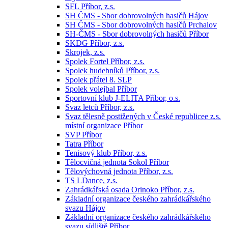
SFL Příbor, z.s.
SH ČMS - Sbor dobrovolných hasičů Hájov
SH ČMS - Sbor dobrovolných hasičů Prchalov
SH-ČMS - Sbor dobrovolných hasičů Příbor
SKDG Příbor, z.s.
Skrojek, z.s.
Spolek Fortel Příbor, z.s.
Spolek hudebníků Příbor, z.s.
Spolek přátel 8. SLP
Spolek volejbal Příbor
Sportovní klub J-ELITA Příbor, o.s.
Svaz letců Příbor, z.s.
Svaz tělesně postižených v České republicee z.s.
místní organizace Příbor
SVP Příbor
Tatra Příbor
Tenisový klub Příbor, z.s.
Tělocvičná jednota Sokol Příbor
Tělovýchovná jednota Příbor, z.s.
TS LDance, z.s.
Zahrádkářská osada Orinoko Příbor, z.s.
Základní organizace českého zahrádkářského
svazu Hájov
Základní organizace českého zahrádkářského
svazu sídliště Příbor