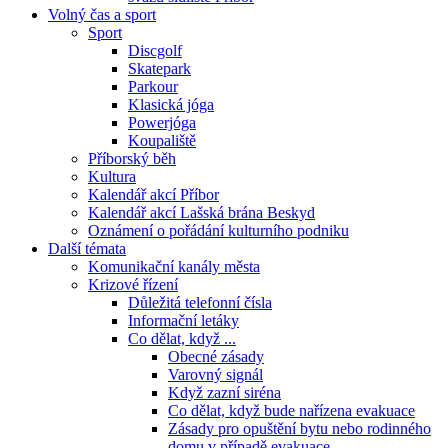
Volný čas a sport
Sport
Discgolf
Skatepark
Parkour
Klasická jóga
Powerjóga
Koupaliště
Příborský běh
Kultura
Kalendář akcí Příbor
Kalendář akcí Lašská brána Beskyd
Oznámení o pořádání kulturního podniku
Další témata
Komunikační kanály města
Krizové řízení
Důležitá telefonní čísla
Informační letáky
Co dělat, když ...
Obecné zásady
Varovný signál
Když zazní siréna
Co dělat, když bude nařízena evakuace
Zásady pro opuštění bytu nebo rodinného
domu v případě evakuace