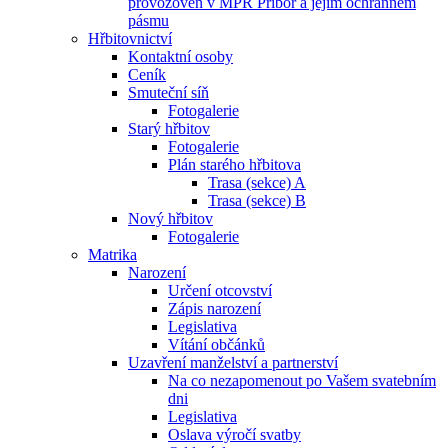
provozoven v MPR Příbor a jejím ochranném
pásmu
Hřbitovnictví
Kontaktní osoby
Ceník
Smuteční síň
Fotogalerie
Starý hřbitov
Fotogalerie
Plán starého hřbitova
Trasa (sekce) A
Trasa (sekce) B
Nový hřbitov
Fotogalerie
Matrika
Narození
Určení otcovství
Zápis narození
Legislativa
Vítání občánků
Uzavření manželství a partnerství
Na co nezapomenout po Vašem svatebním
dni
Legislativa
Oslava výročí svatby