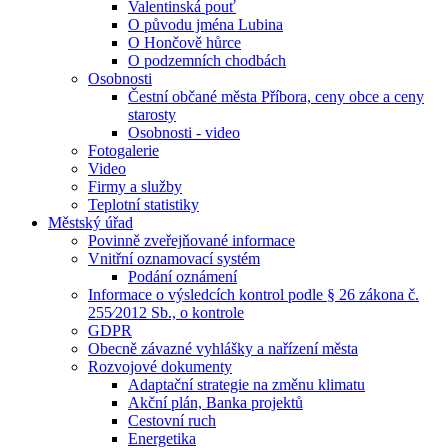
Valentinská pouť
O původu jména Lubina
O Hončově hůrce
O podzemních chodbách
Osobnosti
Čestní občané města Příbora, ceny obce a ceny
starosty
Osobnosti - video
Fotogalerie
Video
Firmy a služby
Teplotní statistiky
Městský úřad
Povinně zveřejňované informace
Vnitřní oznamovací systém
Podání oznámení
Informace o výsledcích kontrol podle § 26 zákona č.
255⁄2012 Sb., o kontrole
GDPR
Obecně závazné vyhlášky a nařízení města
Rozvojové dokumenty
Adaptační strategie na změnu klimatu
Akční plán, Banka projektů
Cestovní ruch
Energetika