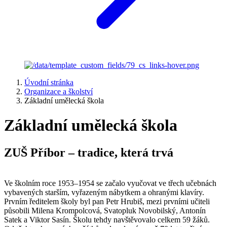
Úvodní stránka
Organizace a školství
Základní umělecká škola
Základní umělecká škola
ZUŠ Příbor – tradice, která trvá
Ve školním roce 1953–1954 se začalo vyučovat ve třech učebnách
vybavených starším, vyřazeným nábytkem a ohranými klavíry.
Prvním ředitelem školy byl pan Petr Hrubiš, mezi prvními učiteli
působili Milena Krompolcová, Svatopluk Novobilský, Antonín
Satek a Viktor Sasín. Školu tehdy navštěvovalo celkem 59 žáků.