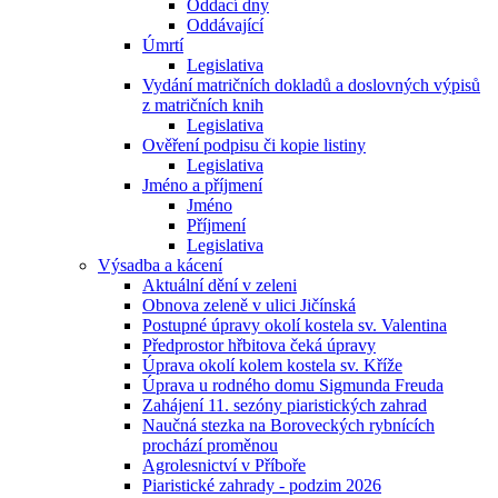
Oddací dny
Oddávající
Úmrtí
Legislativa
Vydání matričních dokladů a doslovných výpisů
z matričních knih
Legislativa
Ověření podpisu či kopie listiny
Legislativa
Jméno a příjmení
Jméno
Příjmení
Legislativa
Výsadba a kácení
Aktuální dění v zeleni
Obnova zeleně v ulici Jičínská
Postupné úpravy okolí kostela sv. Valentina
Předprostor hřbitova čeká úpravy
Úprava okolí kolem kostela sv. Kříže
Úprava u rodného domu Sigmunda Freuda
Zahájení 11. sezóny piaristických zahrad
Naučná stezka na Boroveckých rybnících
prochází proměnou
Agrolesnictví v Příboře
Piaristické zahrady - podzim 2026