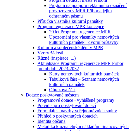
Program dědictví města Příbora
Program na podporu reklamního označení
provozoven v MPR Příbor a jejím
ochranném pásmu
Příručka vlastníka kulturní památky
Program regenerace MPR koncepce
20 let Programu regenerace MPR
Upozornění pro vlastníky nemovitých
kulturních památek - dvorní přístavby
Kulturní a společenské dění v MPR
Vzory žádostí
Různé (inspirace, ...)
Aktualizace Programu regenerace MPR Příbor
pro období 2023-2032
Karty nemovitých kulturních památek
Tabulková část – Seznam nemovitých
kulturních památek
Obrazová část
Dotace poskytované městem
Programové dotace - vyhlášené programy
Pravidla pro poskytování dotací
Formuláře a návrhy veřejnoprávních smluv
Přehled o poskytnutých dotacích
Identita občana
Metodika k uznatelným nákladům financovaných