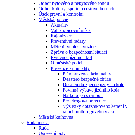
Odbor bytového a nebytového fondu
Odbor kultury, sportu a cestovního ruchu
Úsek právní a kontrolní
Městská policie
Aktuality
Volná pracovní místa
Rajonizace
Preventivní radary
Měření rychlosti vozidel
Zpráva o bezpečnostní situaci
Evidence jízdních kol
O městské policii
Prevence kriminality
Plán prevence kriminality
Desatero bezpečné chůze
Desatero bezpečné jízdy na kole
Povinná výbava jízdního kola
Na kolo jen s přilbou
Protidrogová prevence
Výsledky dotazníkového šetření v
rámci protidrogového vlaku
Městská knihovna
Rada města
Rada
Usnesení rady