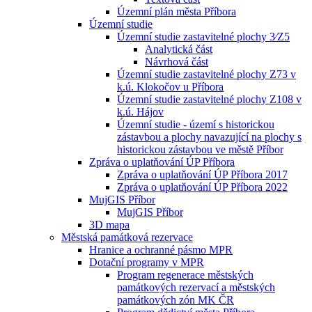
Územní plán města Příbora
Územní studie
Územní studie zastavitelné plochy 3⁄Z5
Analytická část
Návrhová část
Územní studie zastavitelné plochy Z73 v
k.ú. Klokočov u Příbora
Územní studie zastavitelné plochy Z108 v
k.ú. Hájov
Územní studie - území s historickou
zástavbou a plochy navazující na plochy s
historickou zástavbou ve městě Příbor
Zpráva o uplatňování ÚP Příbora
Zpráva o uplatňování ÚP Příbora 2017
Zpráva o uplatňování ÚP Příbora 2022
MujGIS Příbor
MujGIS Příbor
3D mapa
Městská památková rezervace
Hranice a ochranné pásmo MPR
Dotační programy v MPR
Program regenerace městských
památkových rezervací a městských
památkových zón MK ČR