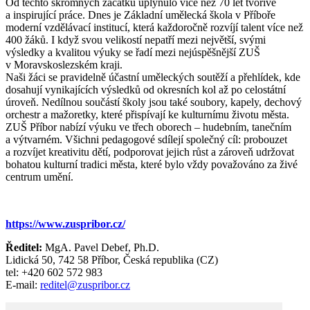
Od těchto skromných začátků uplynulo více než 70 let tvořivé
a inspirující práce. Dnes je Základní umělecká škola v Příboře
moderní vzdělávací institucí, která každoročně rozvíjí talent více než
400 žáků. I když svou velikostí nepatří mezi největší, svými
výsledky a kvalitou výuky se řadí mezi nejúspěšnější ZUŠ
v Moravskoslezském kraji.
Naši žáci se pravidelně účastní uměleckých soutěží a přehlídek, kde
dosahují vynikajících výsledků od okresních kol až po celostátní
úroveň. Nedílnou součástí školy jsou také soubory, kapely, dechový
orchestr a mažoretky, které přispívají ke kulturnímu životu města.
ZUŠ Příbor nabízí výuku ve třech oborech – hudebním, tanečním
a výtvarném. Všichni pedagogové sdílejí společný cíl: probouzet
a rozvíjet kreativitu dětí, podporovat jejich růst a zároveň udržovat
bohatou kulturní tradici města, které bylo vždy považováno za živé
centrum umění.
https://www.zuspribor.cz/
Ředitel:
MgA. Pavel Debef, Ph.D.
Lidická 50, 742 58 Příbor, Česká republika (CZ)
tel: +420 602 572 983
E-mail:
reditel@zuspribor.cz