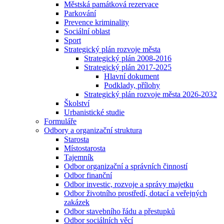
Městská památková rezervace
Parkování
Prevence kriminality
Sociální oblast
Sport
Strategický plán rozvoje města
Strategický plán 2008-2016
Strategický plán 2017-2025
Hlavní dokument
Podklady, přílohy
Strategický plán rozvoje města 2026-2032
Školství
Urbanistické studie
Formuláře
Odbory a organizační struktura
Starosta
Místostarosta
Tajemník
Odbor organizační a správních činností
Odbor finanční
Odbor investic, rozvoje a správy majetku
Odbor životního prostředí, dotací a veřejných
zakázek
Odbor stavebního řádu a přestupků
Odbor sociálních věcí