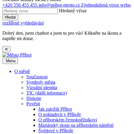
+420 556 455 455
info@pribor-mesto.cz
Zjednodušená verze webu
Hledaný výraz
Hledat
rozšířené vyhledávání
Dobrý den, jsem chatbot a jsem tu pro vás! Klikněte na ikonu a
napište mi dotaz.
✕
Menu
O městě
Současnost
Symboly města
Vizuální identita
TIC (další informace)
Historie
Pověsti
Jak založili Příbor
O pokladech v Příboře
O příborském černokněžníkovi
Mariánský sloup na příborském náměstí
Švédové v Příboře