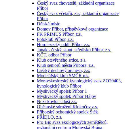
Český svaz chovatelů, základní organizace
Příbor
Český svaz včelařů, z.s., základní organizace
Příbor
Dětská misie
Domov Příbor, příspěvková organizace
FK PRIMUS Příbor, z.s.
Fotoklub Příbor, z.s.
Horolezecký oddíl Příbor z.s.
Junák - český skaut, středisko Příbor, z.s.
KČT, odbor Příbor
Klub otevřeného srdce, z.s.
Klub seniorů města Příbora, z.s.
Lašský dechový orchestr, z.s.
Modelářský klub SMČR p.s.
Moravskoslezský kynologický svaz ZO20403,
kynologický klub Příbor
Myslivecký spolek Příbor 1
Myslivecký spolek Příbor-Hájov
Neziskovka s duší z.s.
Občanské sdružení Klokočov z.s.
Příborský ochotnický spolek Štěk
PŘÍDLO, z.s.
Pro-Bio svaz ekologických zemědělců,
regionální centrum Moravská Brána