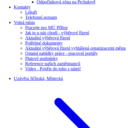
Odpočinková zóna na Prchalově
Kontakty
Lékaři
Telefonní seznam
Volná místa
Pracujte pro MÚ Příbor
Jak to u nás chodí - výběrové řízení
Aktuální výběrová řízení
Potřebné dokumenty
Aktuální výběrová řízení vyhlášená organizacemi města
Ostatní nabídky práce - pracovní portály
Platové podmínky
Reference našich zaměstnanců
Video - Pojďte do toho s námi!
Uzávěra Jičínská, Místecká