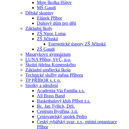
Moje školka Hájov
MŠ Gaudi
Dětské skupiny
Elánek Příbor
Duhový dům pro děti
Základní školy
ZŠ Npor. Loma
ZŠ Jičínská
Energetické úspory ZŠ Jičínská
ZŠ Gaudi
Masarykovo gymnázium
LUNA Příbor, SVČ, p.o.
Školní jídelna Komenského
Základní umělecká škola
Technické služby města Příbora
TP PŘÍBOR s. r. o.
Spolky a sdružení
Academia Via Familia z.s.
All Brass Band
Basketbalový klub Příbor z.s.
Bc. Jan Tyllich, DiS.
Centrum Bystřina, z.ú.
Cestovatelský spolek Pedro
Český rybářský svaz, z.s., místní organizace
Příbor