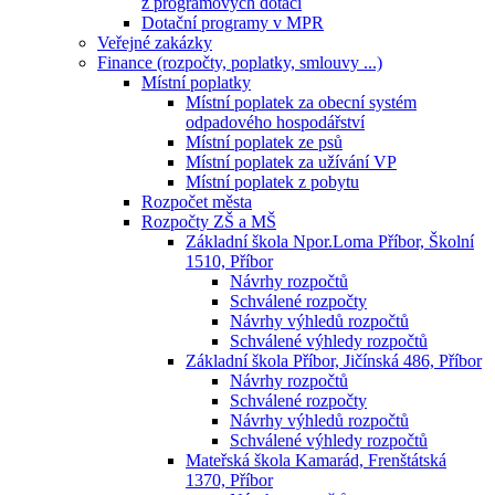
z programových dotací
Dotační programy v MPR
Veřejné zakázky
Finance (rozpočty, poplatky, smlouvy ...)
Místní poplatky
Místní poplatek za obecní systém
odpadového hospodářství
Místní poplatek ze psů
Místní poplatek za užívání VP
Místní poplatek z pobytu
Rozpočet města
Rozpočty ZŠ a MŠ
Základní škola Npor.Loma Příbor, Školní
1510, Příbor
Návrhy rozpočtů
Schválené rozpočty
Návrhy výhledů rozpočtů
Schválené výhledy rozpočtů
Základní škola Příbor, Jičínská 486, Příbor
Návrhy rozpočtů
Schválené rozpočty
Návrhy výhledů rozpočtů
Schválené výhledy rozpočtů
Mateřská škola Kamarád, Frenštátská
1370, Příbor