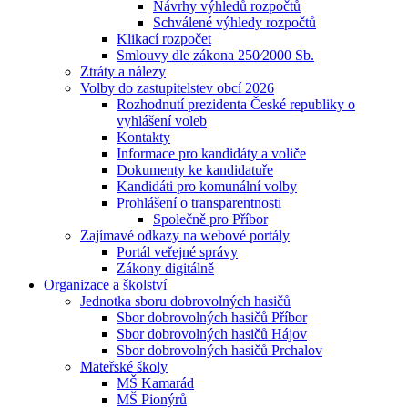
Návrhy výhledů rozpočtů
Schválené výhledy rozpočtů
Klikací rozpočet
Smlouvy dle zákona 250⁄2000 Sb.
Ztráty a nálezy
Volby do zastupitelstev obcí 2026
Rozhodnutí prezidenta České republiky o
vyhlášení voleb
Kontakty
Informace pro kandidáty a voliče
Dokumenty ke kandidatuře
Kandidáti pro komunální volby
Prohlášení o transparentnosti
Společně pro Příbor
Zajímavé odkazy na webové portály
Portál veřejné správy
Zákony digitálně
Organizace a školství
Jednotka sboru dobrovolných hasičů
Sbor dobrovolných hasičů Příbor
Sbor dobrovolných hasičů Hájov
Sbor dobrovolných hasičů Prchalov
Mateřské školy
MŠ Kamarád
MŠ Pionýrů