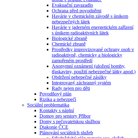
Evakuační zavazadlo
Ochrana před povodněmi
Havárie v chemickém závodě s únikem
nebezpečných látek
Havárie v jaderném energetickém zařízení
s únikem radioaktivních látek
Biologické zbraně
Chemické zbraně
Prostředky improvizované ochrany osob v
radioaktivně, chemicky a biologicky
zamořeném prostředí
Anonymní oznámení (uložení bomby,
třaskaviny, použití nebezpečné látky apod.)
Obdržení nebepečné zásilky
Integrovaný záchranný systém
Rady nejen pro děti
Povodňový plán
Rizika a nebezpečí
Sociální problematika
Kontakty s náplní
Domov pro seniory Příbor
Domy s pečovatelskou službou
Diakonie ČCE
Plánování sociálních služeb