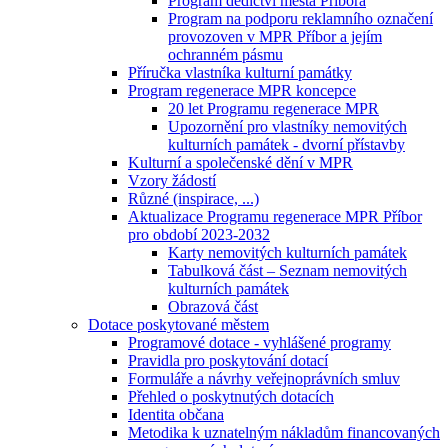
Program dědictví města Příbora
Program na podporu reklamního označení
provozoven v MPR Příbor a jejím
ochranném pásmu
Příručka vlastníka kulturní památky
Program regenerace MPR koncepce
20 let Programu regenerace MPR
Upozornění pro vlastníky nemovitých
kulturních památek - dvorní přístavby
Kulturní a společenské dění v MPR
Vzory žádostí
Různé (inspirace, ...)
Aktualizace Programu regenerace MPR Příbor
pro období 2023-2032
Karty nemovitých kulturních památek
Tabulková část – Seznam nemovitých
kulturních památek
Obrazová část
Dotace poskytované městem
Programové dotace - vyhlášené programy
Pravidla pro poskytování dotací
Formuláře a návrhy veřejnoprávních smluv
Přehled o poskytnutých dotacích
Identita občana
Metodika k uznatelným nákladům financovaných