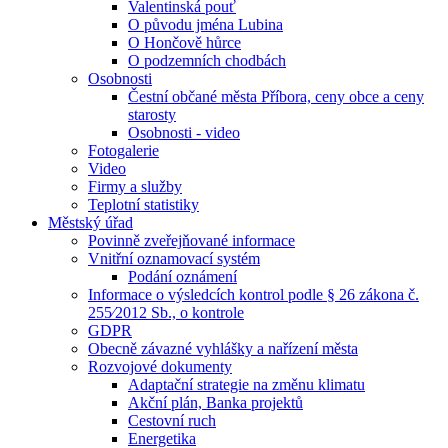
Valentinská pouť
O původu jména Lubina
O Hončově hůrce
O podzemních chodbách
Osobnosti
Čestní občané města Příbora, ceny obce a ceny
starosty
Osobnosti - video
Fotogalerie
Video
Firmy a služby
Teplotní statistiky
Městský úřad
Povinně zveřejňované informace
Vnitřní oznamovací systém
Podání oznámení
Informace o výsledcích kontrol podle § 26 zákona č.
255⁄2012 Sb., o kontrole
GDPR
Obecně závazné vyhlášky a nařízení města
Rozvojové dokumenty
Adaptační strategie na změnu klimatu
Akční plán, Banka projektů
Cestovní ruch
Energetika