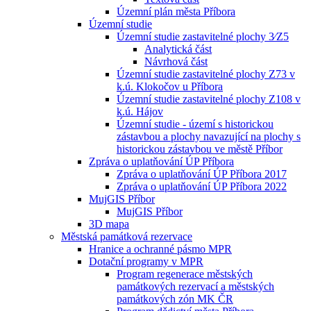
Územní plán města Příbora
Územní studie
Územní studie zastavitelné plochy 3⁄Z5
Analytická část
Návrhová část
Územní studie zastavitelné plochy Z73 v
k.ú. Klokočov u Příbora
Územní studie zastavitelné plochy Z108 v
k.ú. Hájov
Územní studie - území s historickou
zástavbou a plochy navazující na plochy s
historickou zástavbou ve městě Příbor
Zpráva o uplatňování ÚP Příbora
Zpráva o uplatňování ÚP Příbora 2017
Zpráva o uplatňování ÚP Příbora 2022
MujGIS Příbor
MujGIS Příbor
3D mapa
Městská památková rezervace
Hranice a ochranné pásmo MPR
Dotační programy v MPR
Program regenerace městských
památkových rezervací a městských
památkových zón MK ČR