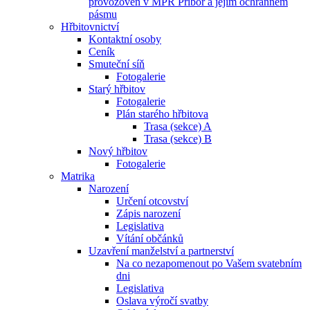
provozoven v MPR Příbor a jejím ochranném
pásmu
Hřbitovnictví
Kontaktní osoby
Ceník
Smuteční síň
Fotogalerie
Starý hřbitov
Fotogalerie
Plán starého hřbitova
Trasa (sekce) A
Trasa (sekce) B
Nový hřbitov
Fotogalerie
Matrika
Narození
Určení otcovství
Zápis narození
Legislativa
Vítání občánků
Uzavření manželství a partnerství
Na co nezapomenout po Vašem svatebním
dni
Legislativa
Oslava výročí svatby