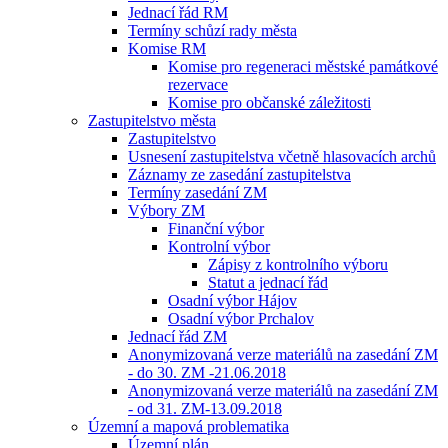
Jednací řád RM
Termíny schůzí rady města
Komise RM
Komise pro regeneraci městské památkové
rezervace
Komise pro občanské záležitosti
Zastupitelstvo města
Zastupitelstvo
Usnesení zastupitelstva včetně hlasovacích archů
Záznamy ze zasedání zastupitelstva
Termíny zasedání ZM
Výbory ZM
Finanční výbor
Kontrolní výbor
Zápisy z kontrolního výboru
Statut a jednací řád
Osadní výbor Hájov
Osadní výbor Prchalov
Jednací řád ZM
Anonymizovaná verze materiálů na zasedání ZM
- do 30. ZM -21.06.2018
Anonymizovaná verze materiálů na zasedání ZM
- od 31. ZM-13.09.2018
Územní a mapová problematika
Územní plán