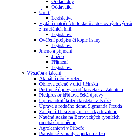
Oddací dny
Oddávající
Úmrtí
Legislativa
Vydání matričních dokladů a doslovných výpisů
z matričních knih
Legislativa
Ověření podpisu či kopie listiny
Legislativa
Jméno a příjmení
Jméno
Příjmení
Legislativa
Výsadba a kácení
Aktuální dění v zeleni
Obnova zeleně v ulici Jičínská
Postupné úpravy okolí kostela sv. Valentina
Předprostor hřbitova čeká úpravy
Úprava okolí kolem kostela sv. Kříže
Úprava u rodného domu Sigmunda Freuda
Zahájení 11. sezóny piaristických zahrad
Naučná stezka na Boroveckých rybnících
prochází proměnou
Agrolesnictví v Příboře
Piaristické zahrady - podzim 2026