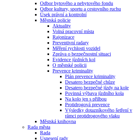
Odbor bytového a nebytového fondu
Odbor kultury, sportu a cestovního ruchu
Úsek právní a kontrolní
Městská policie
Aktuality
Volná pracovní místa
Rajonizace
Preventivní radary
Měření rychlosti vozidel
Zpráva o bezpečnostní situaci
Evidence jízdních kol
O městské policii
Prevence kriminality
Plán prevence kriminality
Desatero bezpečné chůze
Desatero bezpečné jízdy na kole
Povinná výbava jízdního kola
Na kolo jen s přilbou
Protidrogová prevence
Výsledky dotazníkového šetření v
rámci protidrogového vlaku
Městská knihovna
Rada města
Rada
Usnesení rady