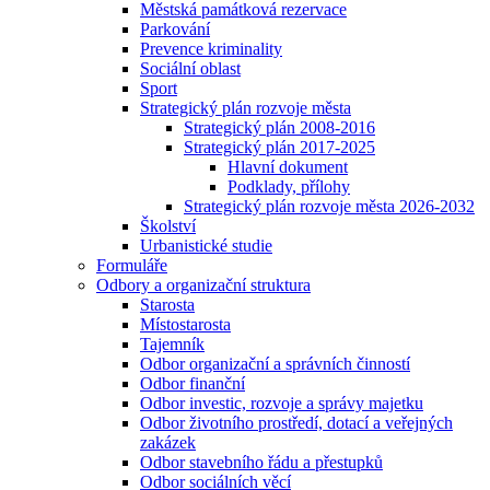
Městská památková rezervace
Parkování
Prevence kriminality
Sociální oblast
Sport
Strategický plán rozvoje města
Strategický plán 2008-2016
Strategický plán 2017-2025
Hlavní dokument
Podklady, přílohy
Strategický plán rozvoje města 2026-2032
Školství
Urbanistické studie
Formuláře
Odbory a organizační struktura
Starosta
Místostarosta
Tajemník
Odbor organizační a správních činností
Odbor finanční
Odbor investic, rozvoje a správy majetku
Odbor životního prostředí, dotací a veřejných
zakázek
Odbor stavebního řádu a přestupků
Odbor sociálních věcí