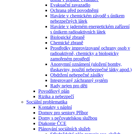
Evakuační zavazadlo
Ochrana před povodněmi
Havárie v chemickém závodě s únikem
nebezpečných látek
Havárie v jaderném energetickém zařízení
s únikem radioaktivních látek
Biologické zbraně
Chemické zbraně
Prostředky improvizované ochrany osob v
radioaktivně, chemicky a biologicky
zamořeném prostředí
Anonymní oznámení (uložení bomby,
třaskaviny, použití nebezpečné látky apod.)
Obdržení nebepečné zásilky
Integrovaný záchranný systém
Rady nejen pro děti
Povodňový plán
Rizika a nebezpečí
Sociální problematika
Kontakty s náplní
Domov pro seniory Příbor
Domy s pečovatelskou službou
Diakonie ČCE
Plánování sociálních služeb