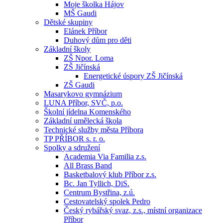
Moje školka Hájov
MŠ Gaudi
Dětské skupiny
Elánek Příbor
Duhový dům pro děti
Základní školy
ZŠ Npor. Loma
ZŠ Jičínská
Energetické úspory ZŠ Jičínská
ZŠ Gaudi
Masarykovo gymnázium
LUNA Příbor, SVČ, p.o.
Školní jídelna Komenského
Základní umělecká škola
Technické služby města Příbora
TP PŘÍBOR s. r. o.
Spolky a sdružení
Academia Via Familia z.s.
All Brass Band
Basketbalový klub Příbor z.s.
Bc. Jan Tyllich, DiS.
Centrum Bystřina, z.ú.
Cestovatelský spolek Pedro
Český rybářský svaz, z.s., místní organizace
Příbor