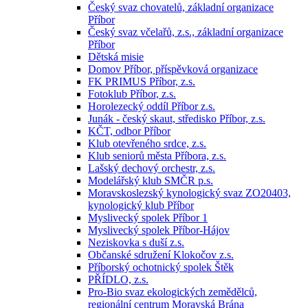
Český svaz chovatelů, základní organizace
Příbor
Český svaz včelařů, z.s., základní organizace
Příbor
Dětská misie
Domov Příbor, příspěvková organizace
FK PRIMUS Příbor, z.s.
Fotoklub Příbor, z.s.
Horolezecký oddíl Příbor z.s.
Junák - český skaut, středisko Příbor, z.s.
KČT, odbor Příbor
Klub otevřeného srdce, z.s.
Klub seniorů města Příbora, z.s.
Lašský dechový orchestr, z.s.
Modelářský klub SMČR p.s.
Moravskoslezský kynologický svaz ZO20403,
kynologický klub Příbor
Myslivecký spolek Příbor 1
Myslivecký spolek Příbor-Hájov
Neziskovka s duší z.s.
Občanské sdružení Klokočov z.s.
Příborský ochotnický spolek Štěk
PŘÍDLO, z.s.
Pro-Bio svaz ekologických zemědělců,
regionální centrum Moravská Brána