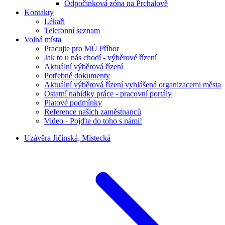
Odpočinková zóna na Prchalově
Kontakty
Lékaři
Telefonní seznam
Volná místa
Pracujte pro MÚ Příbor
Jak to u nás chodí - výběrové řízení
Aktuální výběrová řízení
Potřebné dokumenty
Aktuální výběrová řízení vyhlášená organizacemi města
Ostatní nabídky práce - pracovní portály
Platové podmínky
Reference našich zaměstnanců
Video - Pojďte do toho s námi!
Uzávěra Jičínská, Místecká