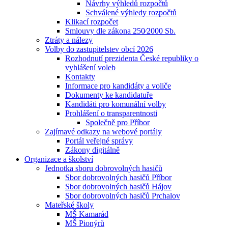
Návrhy výhledů rozpočtů
Schválené výhledy rozpočtů
Klikací rozpočet
Smlouvy dle zákona 250⁄2000 Sb.
Ztráty a nálezy
Volby do zastupitelstev obcí 2026
Rozhodnutí prezidenta České republiky o
vyhlášení voleb
Kontakty
Informace pro kandidáty a voliče
Dokumenty ke kandidatuře
Kandidáti pro komunální volby
Prohlášení o transparentnosti
Společně pro Příbor
Zajímavé odkazy na webové portály
Portál veřejné správy
Zákony digitálně
Organizace a školství
Jednotka sboru dobrovolných hasičů
Sbor dobrovolných hasičů Příbor
Sbor dobrovolných hasičů Hájov
Sbor dobrovolných hasičů Prchalov
Mateřské školy
MŠ Kamarád
MŠ Pionýrů