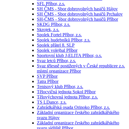
SFL Příbor, z.s.
SH ČMS - Sbor dobrovolných hasičů Hájov
SH ČMS - Sbor dobrovolných hasičů Prchalov
SH-ČMS - Sbor dobrovolných hasičů Příbor
SKDG Příbor, z.s.
Skrojek, z.s.
Spolek Fortel Příbor, z.s.
Spolek hudebníků Příbor, z.s.
Spolek přátel 8. SLP
Spolek volejbal Příbor
Sportovní klub J-ELITA Příbor, o.s.
Svaz letců Příbor, z.s.
Svaz tělesně postižených v České republicee z.s.
místní organizace Příbor
SVP Příbor
Tatra Příbor
Tenisový klub Příbor, z.s.
Tělocvičná jednota Sokol Příbor
Tělovýchovná jednota Příbor, z.s.
TS LDance, z.s.
Zahrádkářská osada Orinoko Příbor, z.s.
Základní organizace českého zahrádkářského
svazu Hájov
Základní organizace českého zahrádkářského
svazu sídliště Příbor