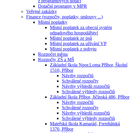
z programových dotací
Dotační programy v MPR
Veřejné zakázky
Finance (rozpočty, poplatky, smlouvy ...)
Místní poplatky
Místní poplatek za obecní systém
odpadového hospodářství
Místní poplatek ze psů
Místní poplatek za užívání VP
Místní poplatek z pobytu
Rozpočet města
Rozpočty ZŠ a MŠ
Základní škola Npor.Loma Příbor, Školní
1510, Příbor
Návrhy rozpočtů
Schválené rozpočty
Návrhy výhledů rozpočtů
Schválené výhledy rozpočtů
Základní škola Příbor, Jičínská 486, Příbor
Návrhy rozpočtů
Schválené rozpočty
Návrhy výhledů rozpočtů
Schválené výhledy rozpočtů
Mateřská škola Kamarád, Frenštátská
1370, Příbor