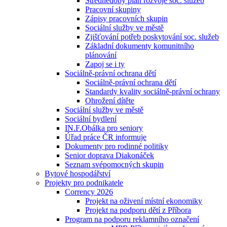
Střednědobý plán rozvoje soc. služeb
Pracovní skupiny
Zápisy pracovních skupin
Sociální služby ve městě
Zjišťování potřeb poskytování soc. služeb
Základní dokumenty komunitního
plánování
Zapoj se i ty
Sociálně-právní ochrana dětí
Sociálně-právní ochrana dětí
Standardy kvality sociálně-právní ochrany
Ohrožení dítěte
Sociální služby ve městě
Sociální bydlení
IN.F.Obálka pro seniory
Úřad práce ČR informuje
Dokumenty pro rodinné politiky
Senior doprava Diakonáček
Seznam svépomocných skupin
Bytové hospodářství
Projekty pro podnikatele
Corrency 2026
Projekt na oživení místní ekonomiky
Projekt na podporu dětí z Příbora
Program na podporu reklamního označení