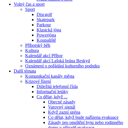
Volný čas a sport
Sport
Discgolf
Skatepark
Parkour
Klasická jóga
Powerjóga
Koupaliště
Příborský běh
Kultura
Kalendář akcí Příbor
Kalendář akcí Lašská brána Beskyd
Oznámení o pořádání kulturního podniku
Další témata
Komunikační kanály města
Krizové řízení
Důležitá telefonní čísla
Informační letáky
Co dělat, když ...
Obecné zásady
Varovný signál
Když zazní siréna
Co dělat, když bude nařízena evakuace
Zásady pro opuštění bytu nebo rodinného
domu v případě evakuace