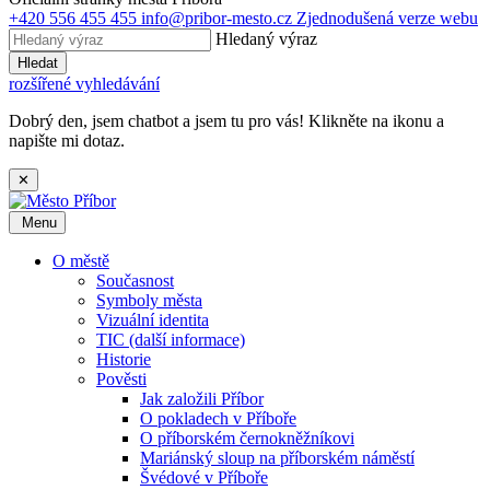
+420 556 455 455
info@pribor-mesto.cz
Zjednodušená verze webu
Hledaný výraz
Hledat
rozšířené vyhledávání
Dobrý den, jsem chatbot a jsem tu pro vás! Klikněte na ikonu a
napište mi dotaz.
✕
Menu
O městě
Současnost
Symboly města
Vizuální identita
TIC (další informace)
Historie
Pověsti
Jak založili Příbor
O pokladech v Příboře
O příborském černokněžníkovi
Mariánský sloup na příborském náměstí
Švédové v Příboře