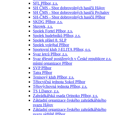
SFL Příbor, z.s.
SH ČMS - Sbor dobrovolných hasičů Hájov
SH ČMS - Sbor dobrovolných hasičů Prchalov
SH-ČMS - Sbor dobrovolných hasičů Příbor
SKDG Příbor, z.s.
Skrojek, z.s.
Spolek Fortel Příbor, z.s.
Spolek hudebníků Příbor, z.s.
Spolek přátel 8. SLP
Spolek volejbal Příbor
Sportovní klub J-ELITA Příbor, o.s.
Svaz letců Příbor, z.s.
Svaz tělesně postižených v České republicee z.s.
místní organizace Příbor
SVP Příbor
Tatra Příbor
Tenisový klub Příbor, z.s.
Tělocvičná jednota Sokol Příbor
Tělovýchovná jednota Příbor, z.s.
TS LDance, z.s.
Zahrádkářská osada Orinoko Příbor, z.s.
Základní organizace českého zahrádkářského
svazu Hájov
Základní organizace českého zahrádkářského
svazu sídliště Příbor