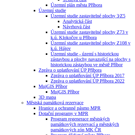
Územní plán města Příbora
Územní studie
Územní studie zastavitelné plochy 3⁄Z5
Analytická část
Návrhová část
Územní studie zastavitelné plochy Z73 v
k.ú. Klokočov u Příbora
Územní studie zastavitelné plochy Z108 v
k.ú. Hájov
Územní studie - území s historickou
zástavbou a plochy navazující na plochy s
historickou zástavbou ve městě Příbor
Zpráva o uplatňování ÚP Příbora
Zpráva o uplatňování ÚP Příbora 2017
Zpráva o uplatňování ÚP Příbora 2022
MujGIS Příbor
MujGIS Příbor
3D mapa
Městská památková rezervace
Hranice a ochranné pásmo MPR
Dotační programy v MPR
Program regenerace městských
památkových rezervací a městských
památkových zón MK ČR