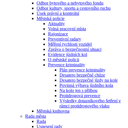
Odbor bytového a nebytového fondu
Odbor kultury, sportu a cestovního ruchu
Úsek právní a kontrolní
Městská policie
Aktuality
Volná pracovní místa
Rajonizace
Preventivní radary
Měření rychlosti vozidel
Zpráva o bezpečnostní situaci
Evidence jízdních kol
O městské policii
Prevence kriminality
Plán prevence kriminality
Desatero bezpečné chůze
Desatero bezpečné jízdy na kole
Povinná výbava jízdního kola
Na kolo jen s přilbou
Protidrogová prevence
Výsledky dotazníkového šetření v
rámci protidrogového vlaku
Městská knihovna
Rada města
Rada
Usnesení rady