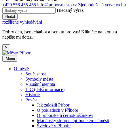
+420 556 455 455
info@pribor-mesto.cz
Zjednodušená verze webu
Hledaný výraz
Hledat
rozšířené vyhledávání
Dobrý den, jsem chatbot a jsem tu pro vás! Klikněte na ikonu a
napište mi dotaz.
✕
Menu
O městě
Současnost
Symboly města
Vizuální identita
TIC (další informace)
Historie
Pověsti
Jak založili Příbor
O pokladech v Příboře
O příborském černokněžníkovi
Mariánský sloup na příborském náměstí
Švédové v Příboře