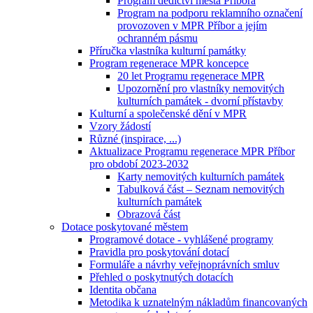
Program dědictví města Příbora
Program na podporu reklamního označení
provozoven v MPR Příbor a jejím
ochranném pásmu
Příručka vlastníka kulturní památky
Program regenerace MPR koncepce
20 let Programu regenerace MPR
Upozornění pro vlastníky nemovitých
kulturních památek - dvorní přístavby
Kulturní a společenské dění v MPR
Vzory žádostí
Různé (inspirace, ...)
Aktualizace Programu regenerace MPR Příbor
pro období 2023-2032
Karty nemovitých kulturních památek
Tabulková část – Seznam nemovitých
kulturních památek
Obrazová část
Dotace poskytované městem
Programové dotace - vyhlášené programy
Pravidla pro poskytování dotací
Formuláře a návrhy veřejnoprávních smluv
Přehled o poskytnutých dotacích
Identita občana
Metodika k uznatelným nákladům financovaných