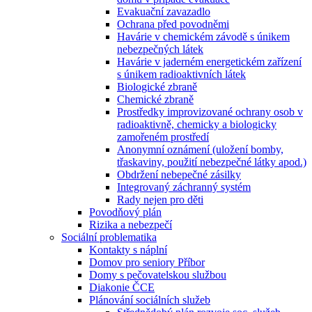
Evakuační zavazadlo
Ochrana před povodněmi
Havárie v chemickém závodě s únikem
nebezpečných látek
Havárie v jaderném energetickém zařízení
s únikem radioaktivních látek
Biologické zbraně
Chemické zbraně
Prostředky improvizované ochrany osob v
radioaktivně, chemicky a biologicky
zamořeném prostředí
Anonymní oznámení (uložení bomby,
třaskaviny, použití nebezpečné látky apod.)
Obdržení nebepečné zásilky
Integrovaný záchranný systém
Rady nejen pro děti
Povodňový plán
Rizika a nebezpečí
Sociální problematika
Kontakty s náplní
Domov pro seniory Příbor
Domy s pečovatelskou službou
Diakonie ČCE
Plánování sociálních služeb