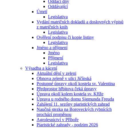
Oddací dny
Oddávající
Úmrtí
Legislativa
Vydání matričních dokladů a doslovných výpisů
z matričních knih
Legislativa
Ověření podpisu či kopie listiny
Legislativa
Jméno a příjmení
Jméno
Příjmení
Legislativa
Výsadba a kácení
Aktuální dění v zeleni
Obnova zeleně v ulici Jičínská
Postupné úpravy okolí kostela sv. Valentina
Předprostor hřbitova čeká úpravy
Úprava okolí kolem kostela sv. Kříže
Úprava u rodného domu Sigmunda Freuda
Zahájení 11. sezóny piaristických zahrad
Naučná stezka na Boroveckých rybnících
prochází proměnou
Agrolesnictví v Příboře
Piaristické zahrady - podzim 2026