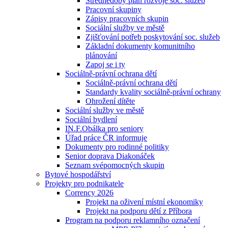
Střednědobý plán rozvoje soc. služeb
Pracovní skupiny
Zápisy pracovních skupin
Sociální služby ve městě
Zjišťování potřeb poskytování soc. služeb
Základní dokumenty komunitního
plánování
Zapoj se i ty
Sociálně-právní ochrana dětí
Sociálně-právní ochrana dětí
Standardy kvality sociálně-právní ochrany
Ohrožení dítěte
Sociální služby ve městě
Sociální bydlení
IN.F.Obálka pro seniory
Úřad práce ČR informuje
Dokumenty pro rodinné politiky
Senior doprava Diakonáček
Seznam svépomocných skupin
Bytové hospodářství
Projekty pro podnikatele
Corrency 2026
Projekt na oživení místní ekonomiky
Projekt na podporu dětí z Příbora
Program na podporu reklamního označení