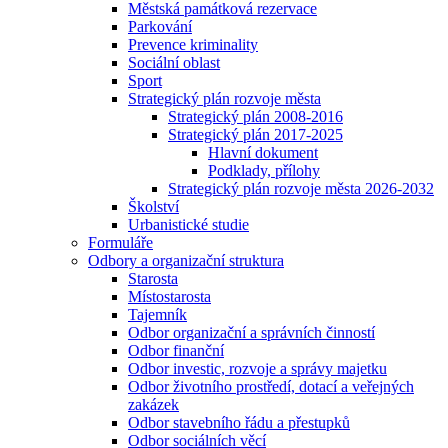
Městská památková rezervace
Parkování
Prevence kriminality
Sociální oblast
Sport
Strategický plán rozvoje města
Strategický plán 2008-2016
Strategický plán 2017-2025
Hlavní dokument
Podklady, přílohy
Strategický plán rozvoje města 2026-2032
Školství
Urbanistické studie
Formuláře
Odbory a organizační struktura
Starosta
Místostarosta
Tajemník
Odbor organizační a správních činností
Odbor finanční
Odbor investic, rozvoje a správy majetku
Odbor životního prostředí, dotací a veřejných
zakázek
Odbor stavebního řádu a přestupků
Odbor sociálních věcí