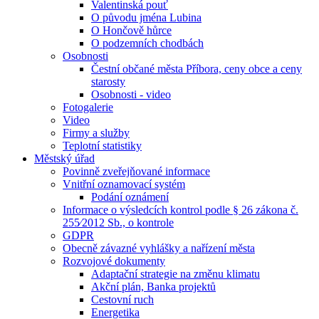
Valentinská pouť
O původu jména Lubina
O Hončově hůrce
O podzemních chodbách
Osobnosti
Čestní občané města Příbora, ceny obce a ceny
starosty
Osobnosti - video
Fotogalerie
Video
Firmy a služby
Teplotní statistiky
Městský úřad
Povinně zveřejňované informace
Vnitřní oznamovací systém
Podání oznámení
Informace o výsledcích kontrol podle § 26 zákona č.
255⁄2012 Sb., o kontrole
GDPR
Obecně závazné vyhlášky a nařízení města
Rozvojové dokumenty
Adaptační strategie na změnu klimatu
Akční plán, Banka projektů
Cestovní ruch
Energetika