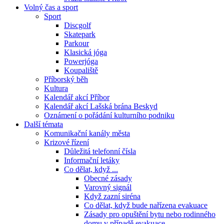
Volný čas a sport
Sport
Discgolf
Skatepark
Parkour
Klasická jóga
Powerjóga
Koupaliště
Příborský běh
Kultura
Kalendář akcí Příbor
Kalendář akcí Lašská brána Beskyd
Oznámení o pořádání kulturního podniku
Další témata
Komunikační kanály města
Krizové řízení
Důležitá telefonní čísla
Informační letáky
Co dělat, když ...
Obecné zásady
Varovný signál
Když zazní siréna
Co dělat, když bude nařízena evakuace
Zásady pro opuštění bytu nebo rodinného
domu v případě evakuace