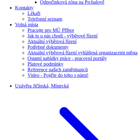
Odpočinková zóna na Prchalově
Kontakty
Lékaři
Telefonní seznam
Volná místa
Pracujte pro MÚ Příbor
Jak to u nás chodí - výběrové řízení
Aktuální výběrová řízení
Potřebné dokumenty
Aktuální výběrová řízení vyhlášená organizacemi města
Ostatní nabídky práce - pracovní portály
Platové podmínky
Reference našich zaměstnanců
Video - Pojďte do toho s námi!
Uzávěra Jičínská, Místecká