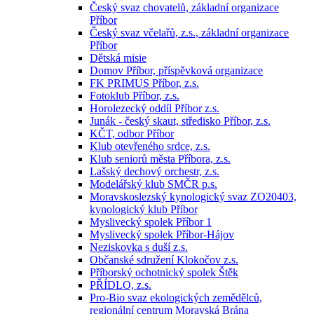
Český svaz chovatelů, základní organizace
Příbor
Český svaz včelařů, z.s., základní organizace
Příbor
Dětská misie
Domov Příbor, příspěvková organizace
FK PRIMUS Příbor, z.s.
Fotoklub Příbor, z.s.
Horolezecký oddíl Příbor z.s.
Junák - český skaut, středisko Příbor, z.s.
KČT, odbor Příbor
Klub otevřeného srdce, z.s.
Klub seniorů města Příbora, z.s.
Lašský dechový orchestr, z.s.
Modelářský klub SMČR p.s.
Moravskoslezský kynologický svaz ZO20403,
kynologický klub Příbor
Myslivecký spolek Příbor 1
Myslivecký spolek Příbor-Hájov
Neziskovka s duší z.s.
Občanské sdružení Klokočov z.s.
Příborský ochotnický spolek Štěk
PŘÍDLO, z.s.
Pro-Bio svaz ekologických zemědělců,
regionální centrum Moravská Brána