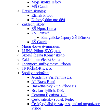
Moje školka Hájov
MŠ Gaudi
Dětské skupiny
Elánek Příbor
Duhový dům pro děti
Základní školy
ZŠ Npor. Loma
ZŠ Jičínská
Energetické úspory ZŠ Jičínská
ZŠ Gaudi
Masarykovo gymnázium
LUNA Příbor, SVČ, p.o.
Školní jídelna Komenského
Základní umělecká škola
Technické služby města Příbora
TP PŘÍBOR s. r. o.
Spolky a sdružení
Academia Via Familia z.s.
All Brass Band
Basketbalový klub Příbor z.s.
Bc. Jan Tyllich, DiS.
Centrum Bystřina, z.ú.
Cestovatelský spolek Pedro
Český rybářský svaz, z.s., místní organizace
Příbor