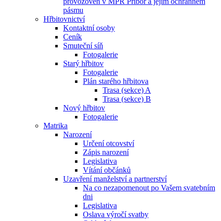
provozoven v MPR Příbor a jejím ochranném
pásmu
Hřbitovnictví
Kontaktní osoby
Ceník
Smuteční síň
Fotogalerie
Starý hřbitov
Fotogalerie
Plán starého hřbitova
Trasa (sekce) A
Trasa (sekce) B
Nový hřbitov
Fotogalerie
Matrika
Narození
Určení otcovství
Zápis narození
Legislativa
Vítání občánků
Uzavření manželství a partnerství
Na co nezapomenout po Vašem svatebním
dni
Legislativa
Oslava výročí svatby