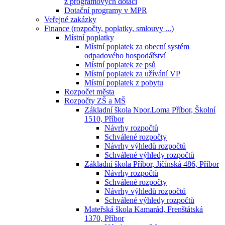
z programových dotací
Dotační programy v MPR
Veřejné zakázky
Finance (rozpočty, poplatky, smlouvy ...)
Místní poplatky
Místní poplatek za obecní systém
odpadového hospodářství
Místní poplatek ze psů
Místní poplatek za užívání VP
Místní poplatek z pobytu
Rozpočet města
Rozpočty ZŠ a MŠ
Základní škola Npor.Loma Příbor, Školní
1510, Příbor
Návrhy rozpočtů
Schválené rozpočty
Návrhy výhledů rozpočtů
Schválené výhledy rozpočtů
Základní škola Příbor, Jičínská 486, Příbor
Návrhy rozpočtů
Schválené rozpočty
Návrhy výhledů rozpočtů
Schválené výhledy rozpočtů
Mateřská škola Kamarád, Frenštátská
1370, Příbor