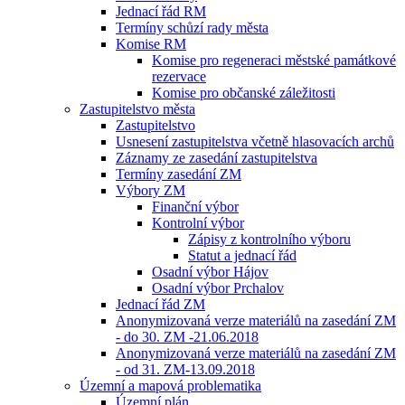
Jednací řád RM
Termíny schůzí rady města
Komise RM
Komise pro regeneraci městské památkové
rezervace
Komise pro občanské záležitosti
Zastupitelstvo města
Zastupitelstvo
Usnesení zastupitelstva včetně hlasovacích archů
Záznamy ze zasedání zastupitelstva
Termíny zasedání ZM
Výbory ZM
Finanční výbor
Kontrolní výbor
Zápisy z kontrolního výboru
Statut a jednací řád
Osadní výbor Hájov
Osadní výbor Prchalov
Jednací řád ZM
Anonymizovaná verze materiálů na zasedání ZM
- do 30. ZM -21.06.2018
Anonymizovaná verze materiálů na zasedání ZM
- od 31. ZM-13.09.2018
Územní a mapová problematika
Územní plán