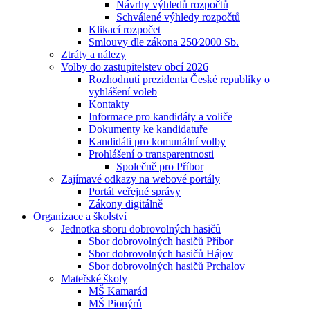
Návrhy výhledů rozpočtů
Schválené výhledy rozpočtů
Klikací rozpočet
Smlouvy dle zákona 250⁄2000 Sb.
Ztráty a nálezy
Volby do zastupitelstev obcí 2026
Rozhodnutí prezidenta České republiky o
vyhlášení voleb
Kontakty
Informace pro kandidáty a voliče
Dokumenty ke kandidatuře
Kandidáti pro komunální volby
Prohlášení o transparentnosti
Společně pro Příbor
Zajímavé odkazy na webové portály
Portál veřejné správy
Zákony digitálně
Organizace a školství
Jednotka sboru dobrovolných hasičů
Sbor dobrovolných hasičů Příbor
Sbor dobrovolných hasičů Hájov
Sbor dobrovolných hasičů Prchalov
Mateřské školy
MŠ Kamarád
MŠ Pionýrů