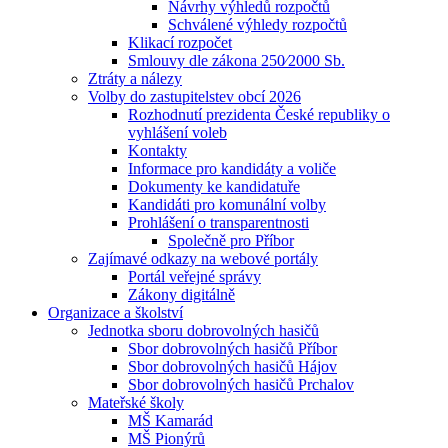
Návrhy výhledů rozpočtů
Schválené výhledy rozpočtů
Klikací rozpočet
Smlouvy dle zákona 250⁄2000 Sb.
Ztráty a nálezy
Volby do zastupitelstev obcí 2026
Rozhodnutí prezidenta České republiky o
vyhlášení voleb
Kontakty
Informace pro kandidáty a voliče
Dokumenty ke kandidatuře
Kandidáti pro komunální volby
Prohlášení o transparentnosti
Společně pro Příbor
Zajímavé odkazy na webové portály
Portál veřejné správy
Zákony digitálně
Organizace a školství
Jednotka sboru dobrovolných hasičů
Sbor dobrovolných hasičů Příbor
Sbor dobrovolných hasičů Hájov
Sbor dobrovolných hasičů Prchalov
Mateřské školy
MŠ Kamarád
MŠ Pionýrů