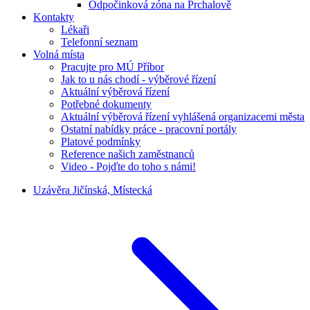
Odpočinková zóna na Prchalově
Kontakty
Lékaři
Telefonní seznam
Volná místa
Pracujte pro MÚ Příbor
Jak to u nás chodí - výběrové řízení
Aktuální výběrová řízení
Potřebné dokumenty
Aktuální výběrová řízení vyhlášená organizacemi města
Ostatní nabídky práce - pracovní portály
Platové podmínky
Reference našich zaměstnanců
Video - Pojďte do toho s námi!
Uzávěra Jičínská, Místecká