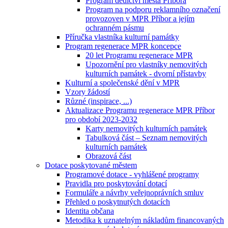
Program dědictví města Příbora
Program na podporu reklamního označení
provozoven v MPR Příbor a jejím
ochranném pásmu
Příručka vlastníka kulturní památky
Program regenerace MPR koncepce
20 let Programu regenerace MPR
Upozornění pro vlastníky nemovitých
kulturních památek - dvorní přístavby
Kulturní a společenské dění v MPR
Vzory žádostí
Různé (inspirace, ...)
Aktualizace Programu regenerace MPR Příbor
pro období 2023-2032
Karty nemovitých kulturních památek
Tabulková část – Seznam nemovitých
kulturních památek
Obrazová část
Dotace poskytované městem
Programové dotace - vyhlášené programy
Pravidla pro poskytování dotací
Formuláře a návrhy veřejnoprávních smluv
Přehled o poskytnutých dotacích
Identita občana
Metodika k uznatelným nákladům financovaných