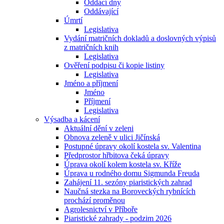
Oddací dny
Oddávající
Úmrtí
Legislativa
Vydání matričních dokladů a doslovných výpisů
z matričních knih
Legislativa
Ověření podpisu či kopie listiny
Legislativa
Jméno a příjmení
Jméno
Příjmení
Legislativa
Výsadba a kácení
Aktuální dění v zeleni
Obnova zeleně v ulici Jičínská
Postupné úpravy okolí kostela sv. Valentina
Předprostor hřbitova čeká úpravy
Úprava okolí kolem kostela sv. Kříže
Úprava u rodného domu Sigmunda Freuda
Zahájení 11. sezóny piaristických zahrad
Naučná stezka na Boroveckých rybnících
prochází proměnou
Agrolesnictví v Příboře
Piaristické zahrady - podzim 2026