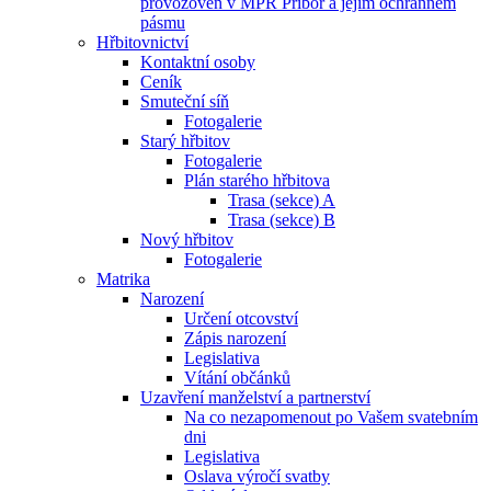
provozoven v MPR Příbor a jejím ochranném
pásmu
Hřbitovnictví
Kontaktní osoby
Ceník
Smuteční síň
Fotogalerie
Starý hřbitov
Fotogalerie
Plán starého hřbitova
Trasa (sekce) A
Trasa (sekce) B
Nový hřbitov
Fotogalerie
Matrika
Narození
Určení otcovství
Zápis narození
Legislativa
Vítání občánků
Uzavření manželství a partnerství
Na co nezapomenout po Vašem svatebním
dni
Legislativa
Oslava výročí svatby