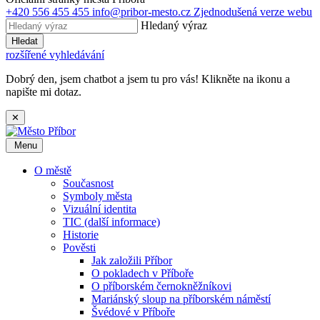
+420 556 455 455
info@pribor-mesto.cz
Zjednodušená verze webu
Hledaný výraz
Hledat
rozšířené vyhledávání
Dobrý den, jsem chatbot a jsem tu pro vás! Klikněte na ikonu a
napište mi dotaz.
✕
Menu
O městě
Současnost
Symboly města
Vizuální identita
TIC (další informace)
Historie
Pověsti
Jak založili Příbor
O pokladech v Příboře
O příborském černokněžníkovi
Mariánský sloup na příborském náměstí
Švédové v Příboře