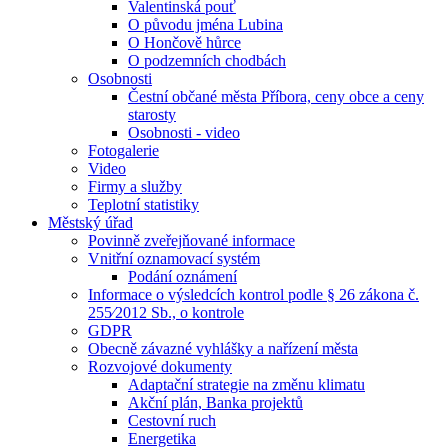
Valentinská pouť
O původu jména Lubina
O Hončově hůrce
O podzemních chodbách
Osobnosti
Čestní občané města Příbora, ceny obce a ceny
starosty
Osobnosti - video
Fotogalerie
Video
Firmy a služby
Teplotní statistiky
Městský úřad
Povinně zveřejňované informace
Vnitřní oznamovací systém
Podání oznámení
Informace o výsledcích kontrol podle § 26 zákona č.
255⁄2012 Sb., o kontrole
GDPR
Obecně závazné vyhlášky a nařízení města
Rozvojové dokumenty
Adaptační strategie na změnu klimatu
Akční plán, Banka projektů
Cestovní ruch
Energetika