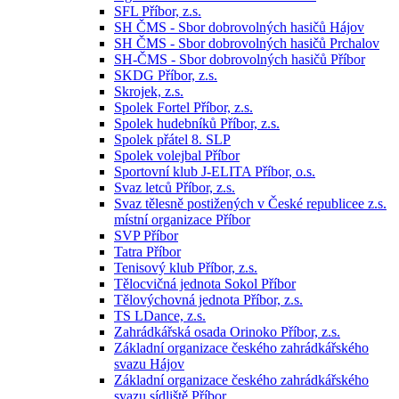
SFL Příbor, z.s.
SH ČMS - Sbor dobrovolných hasičů Hájov
SH ČMS - Sbor dobrovolných hasičů Prchalov
SH-ČMS - Sbor dobrovolných hasičů Příbor
SKDG Příbor, z.s.
Skrojek, z.s.
Spolek Fortel Příbor, z.s.
Spolek hudebníků Příbor, z.s.
Spolek přátel 8. SLP
Spolek volejbal Příbor
Sportovní klub J-ELITA Příbor, o.s.
Svaz letců Příbor, z.s.
Svaz tělesně postižených v České republicee z.s.
místní organizace Příbor
SVP Příbor
Tatra Příbor
Tenisový klub Příbor, z.s.
Tělocvičná jednota Sokol Příbor
Tělovýchovná jednota Příbor, z.s.
TS LDance, z.s.
Zahrádkářská osada Orinoko Příbor, z.s.
Základní organizace českého zahrádkářského
svazu Hájov
Základní organizace českého zahrádkářského
svazu sídliště Příbor