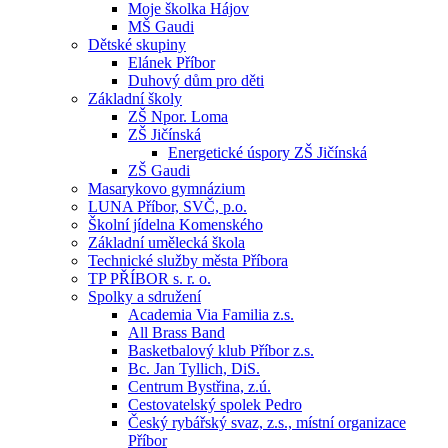
Moje školka Hájov
MŠ Gaudi
Dětské skupiny
Elánek Příbor
Duhový dům pro děti
Základní školy
ZŠ Npor. Loma
ZŠ Jičínská
Energetické úspory ZŠ Jičínská
ZŠ Gaudi
Masarykovo gymnázium
LUNA Příbor, SVČ, p.o.
Školní jídelna Komenského
Základní umělecká škola
Technické služby města Příbora
TP PŘÍBOR s. r. o.
Spolky a sdružení
Academia Via Familia z.s.
All Brass Band
Basketbalový klub Příbor z.s.
Bc. Jan Tyllich, DiS.
Centrum Bystřina, z.ú.
Cestovatelský spolek Pedro
Český rybářský svaz, z.s., místní organizace
Příbor