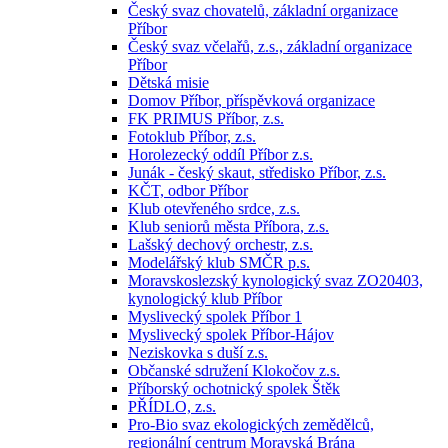
Český svaz chovatelů, základní organizace
Příbor
Český svaz včelařů, z.s., základní organizace
Příbor
Dětská misie
Domov Příbor, příspěvková organizace
FK PRIMUS Příbor, z.s.
Fotoklub Příbor, z.s.
Horolezecký oddíl Příbor z.s.
Junák - český skaut, středisko Příbor, z.s.
KČT, odbor Příbor
Klub otevřeného srdce, z.s.
Klub seniorů města Příbora, z.s.
Lašský dechový orchestr, z.s.
Modelářský klub SMČR p.s.
Moravskoslezský kynologický svaz ZO20403,
kynologický klub Příbor
Myslivecký spolek Příbor 1
Myslivecký spolek Příbor-Hájov
Neziskovka s duší z.s.
Občanské sdružení Klokočov z.s.
Příborský ochotnický spolek Štěk
PŘÍDLO, z.s.
Pro-Bio svaz ekologických zemědělců,
regionální centrum Moravská Brána