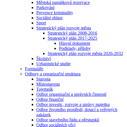
Městská památková rezervace
Parkování
Prevence kriminality
Sociální oblast
Sport
Strategický plán rozvoje města
Strategický plán 2008-2016
Strategický plán 2017-2025
Hlavní dokument
Podklady, přílohy
Strategický plán rozvoje města 2026-2032
Školství
Urbanistické studie
Formuláře
Odbory a organizační struktura
Starosta
Místostarosta
Tajemník
Odbor organizační a správních činností
Odbor finanční
Odbor investic, rozvoje a správy majetku
Odbor životního prostředí, dotací a veřejných
zakázek
Odbor stavebního řádu a přestupků
Odbor sociálních věcí