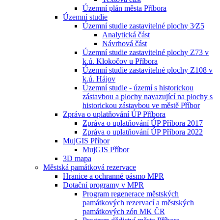
Územní plán města Příbora
Územní studie
Územní studie zastavitelné plochy 3⁄Z5
Analytická část
Návrhová část
Územní studie zastavitelné plochy Z73 v
k.ú. Klokočov u Příbora
Územní studie zastavitelné plochy Z108 v
k.ú. Hájov
Územní studie - území s historickou
zástavbou a plochy navazující na plochy s
historickou zástavbou ve městě Příbor
Zpráva o uplatňování ÚP Příbora
Zpráva o uplatňování ÚP Příbora 2017
Zpráva o uplatňování ÚP Příbora 2022
MujGIS Příbor
MujGIS Příbor
3D mapa
Městská památková rezervace
Hranice a ochranné pásmo MPR
Dotační programy v MPR
Program regenerace městských
památkových rezervací a městských
památkových zón MK ČR