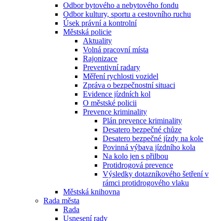
Odbor bytového a nebytového fondu
Odbor kultury, sportu a cestovního ruchu
Úsek právní a kontrolní
Městská policie
Aktuality
Volná pracovní místa
Rajonizace
Preventivní radary
Měření rychlosti vozidel
Zpráva o bezpečnostní situaci
Evidence jízdních kol
O městské policii
Prevence kriminality
Plán prevence kriminality
Desatero bezpečné chůze
Desatero bezpečné jízdy na kole
Povinná výbava jízdního kola
Na kolo jen s přilbou
Protidrogová prevence
Výsledky dotazníkového šetření v
rámci protidrogového vlaku
Městská knihovna
Rada města
Rada
Usnesení rady