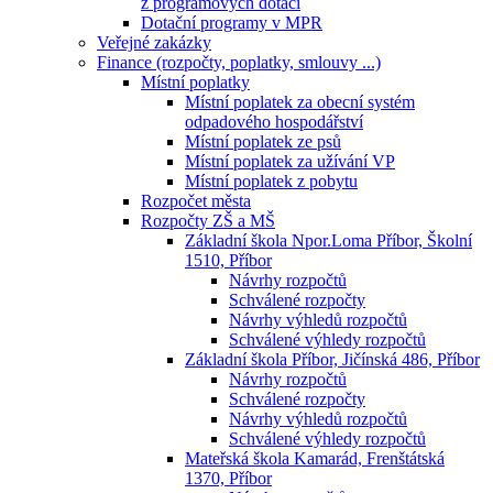
z programových dotací
Dotační programy v MPR
Veřejné zakázky
Finance (rozpočty, poplatky, smlouvy ...)
Místní poplatky
Místní poplatek za obecní systém
odpadového hospodářství
Místní poplatek ze psů
Místní poplatek za užívání VP
Místní poplatek z pobytu
Rozpočet města
Rozpočty ZŠ a MŠ
Základní škola Npor.Loma Příbor, Školní
1510, Příbor
Návrhy rozpočtů
Schválené rozpočty
Návrhy výhledů rozpočtů
Schválené výhledy rozpočtů
Základní škola Příbor, Jičínská 486, Příbor
Návrhy rozpočtů
Schválené rozpočty
Návrhy výhledů rozpočtů
Schválené výhledy rozpočtů
Mateřská škola Kamarád, Frenštátská
1370, Příbor