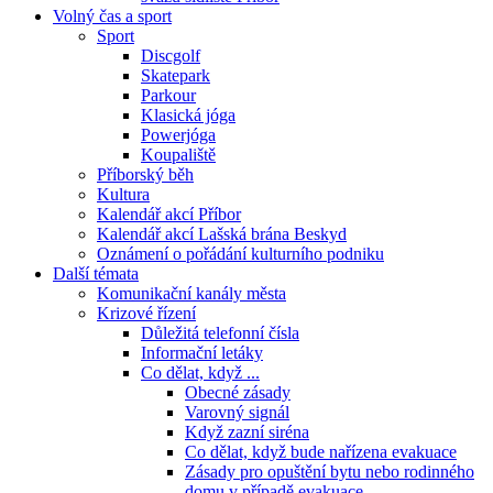
Volný čas a sport
Sport
Discgolf
Skatepark
Parkour
Klasická jóga
Powerjóga
Koupaliště
Příborský běh
Kultura
Kalendář akcí Příbor
Kalendář akcí Lašská brána Beskyd
Oznámení o pořádání kulturního podniku
Další témata
Komunikační kanály města
Krizové řízení
Důležitá telefonní čísla
Informační letáky
Co dělat, když ...
Obecné zásady
Varovný signál
Když zazní siréna
Co dělat, když bude nařízena evakuace
Zásady pro opuštění bytu nebo rodinného
domu v případě evakuace