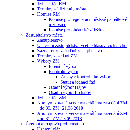
Jednací řád RM
Termíny schůzí rady města
Komise RM
Komise pro regeneraci městské památkové
rezervace
Komise pro občanské záležitosti
Zastupitelstvo města
Zastupitelstvo
Usnesení zastupitelstva včetně hlasovacích archů
Záznamy ze zasedání zastupitelstva
Termíny zasedání ZM
Výbory ZM
Finanční výbor
Kontrolní výbor
Zápisy z kontrolního výboru
Statut a jednací řád
Osadní výbor Hájov
Osadní výbor Prchalov
Jednací řád ZM
Anonymizovaná verze materiálů na zasedání ZM
- do 30. ZM -21.06.2018
Anonymizovaná verze materiálů na zasedání ZM
- od 31. ZM-13.09.2018
Územní a mapová problematika
Územní plán