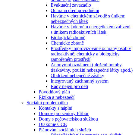
Evakuační zavazadlo
Ochrana před povodněmi
Havárie v chemickém závodě s únikem
nebezpečných látek
Havárie v jaderném energetickém zařízení
s únikem radioaktivních látek
Biologické zbraně
Chemické zbraně
Prostředky improvizované ochrany osob v
radioaktivně, chemicky a biologicky
zamořeném prostředí
Anonymní oznámení (uložení bomby,
třaskaviny, použití nebezpečné látky apod.)
Obdržení nebepečné zásilky
Integrovaný záchranný systém
Rady nejen pro děti
Povodňový plán
Rizika a nebezpečí
Sociální problematika
Kontakty s náplní
Domov pro seniory Příbor
Domy s pečovatelskou službou
Diakonie ČCE
Plánování sociálních služeb