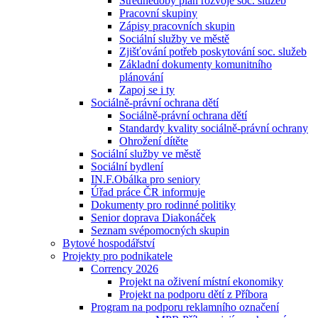
Střednědobý plán rozvoje soc. služeb
Pracovní skupiny
Zápisy pracovních skupin
Sociální služby ve městě
Zjišťování potřeb poskytování soc. služeb
Základní dokumenty komunitního
plánování
Zapoj se i ty
Sociálně-právní ochrana dětí
Sociálně-právní ochrana dětí
Standardy kvality sociálně-právní ochrany
Ohrožení dítěte
Sociální služby ve městě
Sociální bydlení
IN.F.Obálka pro seniory
Úřad práce ČR informuje
Dokumenty pro rodinné politiky
Senior doprava Diakonáček
Seznam svépomocných skupin
Bytové hospodářství
Projekty pro podnikatele
Corrency 2026
Projekt na oživení místní ekonomiky
Projekt na podporu dětí z Příbora
Program na podporu reklamního označení