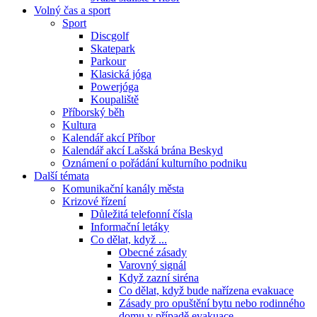
Volný čas a sport
Sport
Discgolf
Skatepark
Parkour
Klasická jóga
Powerjóga
Koupaliště
Příborský běh
Kultura
Kalendář akcí Příbor
Kalendář akcí Lašská brána Beskyd
Oznámení o pořádání kulturního podniku
Další témata
Komunikační kanály města
Krizové řízení
Důležitá telefonní čísla
Informační letáky
Co dělat, když ...
Obecné zásady
Varovný signál
Když zazní siréna
Co dělat, když bude nařízena evakuace
Zásady pro opuštění bytu nebo rodinného
domu v případě evakuace