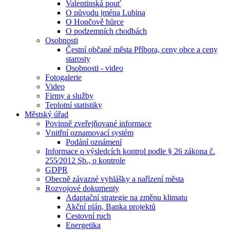
Valentinská pouť
O původu jména Lubina
O Hončově hůrce
O podzemních chodbách
Osobnosti
Čestní občané města Příbora, ceny obce a ceny
starosty
Osobnosti - video
Fotogalerie
Video
Firmy a služby
Teplotní statistiky
Městský úřad
Povinně zveřejňované informace
Vnitřní oznamovací systém
Podání oznámení
Informace o výsledcích kontrol podle § 26 zákona č.
255⁄2012 Sb., o kontrole
GDPR
Obecně závazné vyhlášky a nařízení města
Rozvojové dokumenty
Adaptační strategie na změnu klimatu
Akční plán, Banka projektů
Cestovní ruch
Energetika