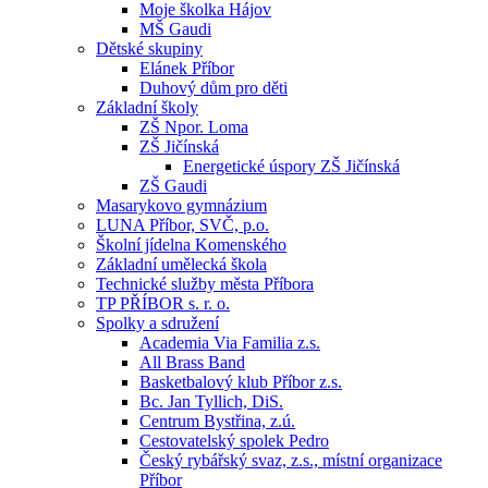
Moje školka Hájov
MŠ Gaudi
Dětské skupiny
Elánek Příbor
Duhový dům pro děti
Základní školy
ZŠ Npor. Loma
ZŠ Jičínská
Energetické úspory ZŠ Jičínská
ZŠ Gaudi
Masarykovo gymnázium
LUNA Příbor, SVČ, p.o.
Školní jídelna Komenského
Základní umělecká škola
Technické služby města Příbora
TP PŘÍBOR s. r. o.
Spolky a sdružení
Academia Via Familia z.s.
All Brass Band
Basketbalový klub Příbor z.s.
Bc. Jan Tyllich, DiS.
Centrum Bystřina, z.ú.
Cestovatelský spolek Pedro
Český rybářský svaz, z.s., místní organizace
Příbor