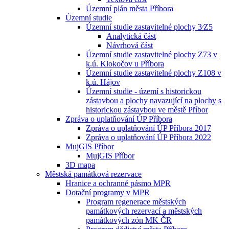
Územní plán města Příbora
Územní studie
Územní studie zastavitelné plochy 3⁄Z5
Analytická část
Návrhová část
Územní studie zastavitelné plochy Z73 v
k.ú. Klokočov u Příbora
Územní studie zastavitelné plochy Z108 v
k.ú. Hájov
Územní studie - území s historickou
zástavbou a plochy navazující na plochy s
historickou zástavbou ve městě Příbor
Zpráva o uplatňování ÚP Příbora
Zpráva o uplatňování ÚP Příbora 2017
Zpráva o uplatňování ÚP Příbora 2022
MujGIS Příbor
MujGIS Příbor
3D mapa
Městská památková rezervace
Hranice a ochranné pásmo MPR
Dotační programy v MPR
Program regenerace městských
památkových rezervací a městských
památkových zón MK ČR