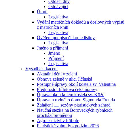
Oddací dny
Oddávající
Úmrtí
Legislativa
Vydání matričních dokladů a doslovných výpisů
z matričních knih
Legislativa
Ověření podpisu či kopie listiny
Legislativa
Jméno a příjmení
Jméno
Příjmení
Legislativa
Výsadba a kácení
Aktuální dění v zeleni
Obnova zeleně v ulici Jičínská
Postupné úpravy okolí kostela sv. Valentina
Předprostor hřbitova čeká úpravy
Úprava okolí kolem kostela sv. Kříže
Úprava u rodného domu Sigmunda Freuda
Zahájení 11. sezóny piaristických zahrad
Naučná stezka na Boroveckých rybnících
prochází proměnou
Agrolesnictví v Příboře
Piaristické zahrady - podzim 2026