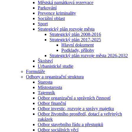
Městská památková rezervace
Parkování
Prevence kriminality
Sociální oblast
Sport
Strategický plán rozvoje města
Strategický plán 2008-2016
Strategický plán 2017-2025
Hlavní dokument
Podklady, přílohy
Strategický plán rozvoje města 2026-2032
Školství
Urbanistické studie
Formuláře
Odbory a organizační struktura
Starosta
Místostarosta
Tajemník
Odbor organizační a správních činností
Odbor finanční
Odbor investic, rozvoje a správy majetku
Odbor životního prostředí, dotací a veřejných
zakázek
Odbor stavebního řádu a přestupků
Odbor sociálních věcí