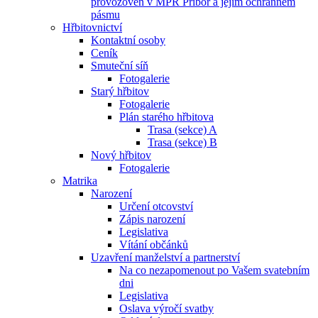
provozoven v MPR Příbor a jejím ochranném
pásmu
Hřbitovnictví
Kontaktní osoby
Ceník
Smuteční síň
Fotogalerie
Starý hřbitov
Fotogalerie
Plán starého hřbitova
Trasa (sekce) A
Trasa (sekce) B
Nový hřbitov
Fotogalerie
Matrika
Narození
Určení otcovství
Zápis narození
Legislativa
Vítání občánků
Uzavření manželství a partnerství
Na co nezapomenout po Vašem svatebním
dni
Legislativa
Oslava výročí svatby