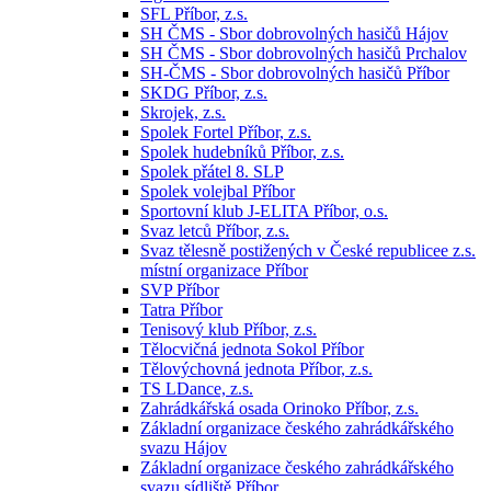
SFL Příbor, z.s.
SH ČMS - Sbor dobrovolných hasičů Hájov
SH ČMS - Sbor dobrovolných hasičů Prchalov
SH-ČMS - Sbor dobrovolných hasičů Příbor
SKDG Příbor, z.s.
Skrojek, z.s.
Spolek Fortel Příbor, z.s.
Spolek hudebníků Příbor, z.s.
Spolek přátel 8. SLP
Spolek volejbal Příbor
Sportovní klub J-ELITA Příbor, o.s.
Svaz letců Příbor, z.s.
Svaz tělesně postižených v České republicee z.s.
místní organizace Příbor
SVP Příbor
Tatra Příbor
Tenisový klub Příbor, z.s.
Tělocvičná jednota Sokol Příbor
Tělovýchovná jednota Příbor, z.s.
TS LDance, z.s.
Zahrádkářská osada Orinoko Příbor, z.s.
Základní organizace českého zahrádkářského
svazu Hájov
Základní organizace českého zahrádkářského
svazu sídliště Příbor