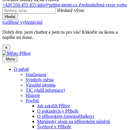
+420 556 455 455
info@pribor-mesto.cz
Zjednodušená verze webu
Hledaný výraz
Hledat
rozšířené vyhledávání
Dobrý den, jsem chatbot a jsem tu pro vás! Klikněte na ikonu a
napište mi dotaz.
✕
Menu
O městě
Současnost
Symboly města
Vizuální identita
TIC (další informace)
Historie
Pověsti
Jak založili Příbor
O pokladech v Příboře
O příborském černokněžníkovi
Mariánský sloup na příborském náměstí
Švédové v Příboře