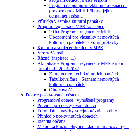
Program dědictví města Příbora
Program na podporu reklamního označení
provozoven v MPR Příbor a jejím
ochranném pásmu
Příručka vlastníka kulturní památky
Program regenerace MPR koncepce
20 let Programu regenerace MPR
Upozornění pro vlastníky nemovitých
kulturních památek - dvorní přístavby
Kulturní a společenské dění v MPR
Vzory žádostí
Různé (inspirace, ...)
Aktualizace Programu regenerace MPR Příbor
pro období 2023-2032
Karty nemovitých kulturních památek
Tabulková část – Seznam nemovitých
kulturních památek
Obrazová část
Dotace poskytované městem
Programové dotace - vyhlášené programy
Pravidla pro poskytování dotací
Formuláře a návrhy veřejnoprávních smluv
Přehled o poskytnutých dotacích
Identita občana
Metodika k uznatelným nákladům financovaných