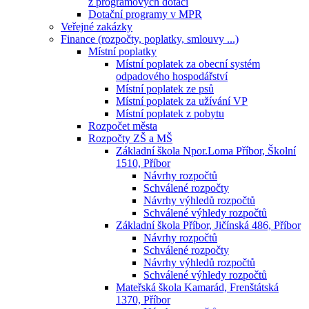
z programových dotací
Dotační programy v MPR
Veřejné zakázky
Finance (rozpočty, poplatky, smlouvy ...)
Místní poplatky
Místní poplatek za obecní systém
odpadového hospodářství
Místní poplatek ze psů
Místní poplatek za užívání VP
Místní poplatek z pobytu
Rozpočet města
Rozpočty ZŠ a MŠ
Základní škola Npor.Loma Příbor, Školní
1510, Příbor
Návrhy rozpočtů
Schválené rozpočty
Návrhy výhledů rozpočtů
Schválené výhledy rozpočtů
Základní škola Příbor, Jičínská 486, Příbor
Návrhy rozpočtů
Schválené rozpočty
Návrhy výhledů rozpočtů
Schválené výhledy rozpočtů
Mateřská škola Kamarád, Frenštátská
1370, Příbor