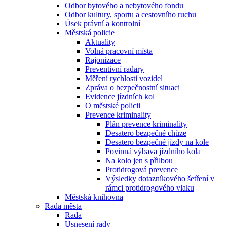
Odbor bytového a nebytového fondu
Odbor kultury, sportu a cestovního ruchu
Úsek právní a kontrolní
Městská policie
Aktuality
Volná pracovní místa
Rajonizace
Preventivní radary
Měření rychlosti vozidel
Zpráva o bezpečnostní situaci
Evidence jízdních kol
O městské policii
Prevence kriminality
Plán prevence kriminality
Desatero bezpečné chůze
Desatero bezpečné jízdy na kole
Povinná výbava jízdního kola
Na kolo jen s přilbou
Protidrogová prevence
Výsledky dotazníkového šetření v
rámci protidrogového vlaku
Městská knihovna
Rada města
Rada
Usnesení rady