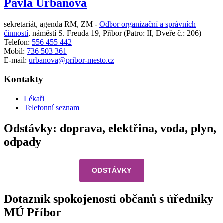
Pavla Urbanová
sekretariát, agenda RM, ZM -
Odbor organizační a správních
činností
,
náměstí S. Freuda 19, Příbor
(Patro: II, Dveře č.: 206)
Telefon:
556 455 442
Mobil:
736 503 361
E-mail:
urbanova@pribor-mesto.cz
Kontakty
Lékaři
Telefonní seznam
Odstávky: doprava, elektřina, voda, plyn,
odpady
ODSTÁVKY
Dotazník spokojenosti občanů s úředníky
MÚ Příbor