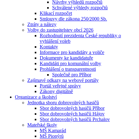
Návrhy výhledů rozpočtů
Schválené výhledy rozpočtů
Klikací rozpočet
Smlouvy dle zákona 250⁄2000 Sb.
Ztráty a nálezy
Volby do zastupitelstev obcí 2026
Rozhodnutí prezidenta České republiky o
vyhlášení voleb
Kontakty
Informace pro kandidáty a voliče
Dokumenty ke kandidatuře
Kandidáti pro komunální volby
Prohlášení o transparentnosti
Společně pro Příbor
Zajímavé odkazy na webové portály
Portál veřejné správy
Zákony digitálně
Organizace a školství
Jednotka sboru dobrovolných hasičů
Sbor dobrovolných hasičů Příbor
Sbor dobrovolných hasičů Hájov
Sbor dobrovolných hasičů Prchalov
Mateřské školy
MŠ Kamarád
MŠ Pionýrů