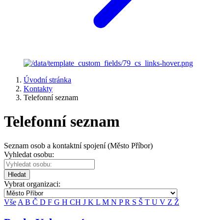
Úvodní stránka
Kontakty
Telefonní seznam
Telefonní seznam
Seznam osob a kontaktní spojení (Město Příbor)
Vyhledat osobu:
Hledat
Vybrat organizaci:
Vše
A
B
Č
D
F
G
H
CH
J
K
L
M
N
P
R
S
Š
T
U
V
Z
Ž