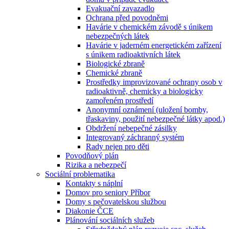
Evakuační zavazadlo
Ochrana před povodněmi
Havárie v chemickém závodě s únikem
nebezpečných látek
Havárie v jaderném energetickém zařízení
s únikem radioaktivních látek
Biologické zbraně
Chemické zbraně
Prostředky improvizované ochrany osob v
radioaktivně, chemicky a biologicky
zamořeném prostředí
Anonymní oznámení (uložení bomby,
třaskaviny, použití nebezpečné látky apod.)
Obdržení nebepečné zásilky
Integrovaný záchranný systém
Rady nejen pro děti
Povodňový plán
Rizika a nebezpečí
Sociální problematika
Kontakty s náplní
Domov pro seniory Příbor
Domy s pečovatelskou službou
Diakonie ČCE
Plánování sociálních služeb