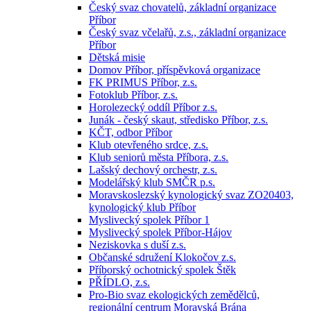
Český svaz chovatelů, základní organizace
Příbor
Český svaz včelařů, z.s., základní organizace
Příbor
Dětská misie
Domov Příbor, příspěvková organizace
FK PRIMUS Příbor, z.s.
Fotoklub Příbor, z.s.
Horolezecký oddíl Příbor z.s.
Junák - český skaut, středisko Příbor, z.s.
KČT, odbor Příbor
Klub otevřeného srdce, z.s.
Klub seniorů města Příbora, z.s.
Lašský dechový orchestr, z.s.
Modelářský klub SMČR p.s.
Moravskoslezský kynologický svaz ZO20403,
kynologický klub Příbor
Myslivecký spolek Příbor 1
Myslivecký spolek Příbor-Hájov
Neziskovka s duší z.s.
Občanské sdružení Klokočov z.s.
Příborský ochotnický spolek Štěk
PŘÍDLO, z.s.
Pro-Bio svaz ekologických zemědělců,
regionální centrum Moravská Brána