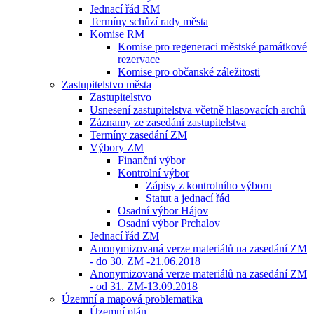
Jednací řád RM
Termíny schůzí rady města
Komise RM
Komise pro regeneraci městské památkové
rezervace
Komise pro občanské záležitosti
Zastupitelstvo města
Zastupitelstvo
Usnesení zastupitelstva včetně hlasovacích archů
Záznamy ze zasedání zastupitelstva
Termíny zasedání ZM
Výbory ZM
Finanční výbor
Kontrolní výbor
Zápisy z kontrolního výboru
Statut a jednací řád
Osadní výbor Hájov
Osadní výbor Prchalov
Jednací řád ZM
Anonymizovaná verze materiálů na zasedání ZM
- do 30. ZM -21.06.2018
Anonymizovaná verze materiálů na zasedání ZM
- od 31. ZM-13.09.2018
Územní a mapová problematika
Územní plán