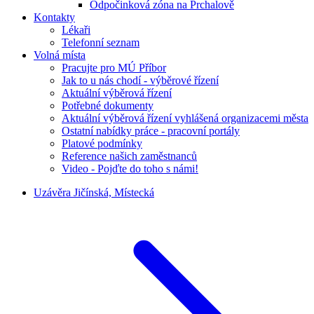
Odpočinková zóna na Prchalově
Kontakty
Lékaři
Telefonní seznam
Volná místa
Pracujte pro MÚ Příbor
Jak to u nás chodí - výběrové řízení
Aktuální výběrová řízení
Potřebné dokumenty
Aktuální výběrová řízení vyhlášená organizacemi města
Ostatní nabídky práce - pracovní portály
Platové podmínky
Reference našich zaměstnanců
Video - Pojďte do toho s námi!
Uzávěra Jičínská, Místecká