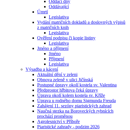
Oddací dny
Oddávající
Úmrtí
Legislativa
Vydání matričních dokladů a doslovných výpisů
z matričních knih
Legislativa
Ověření podpisu či kopie listiny
Legislativa
Jméno a příjmení
Jméno
Příjmení
Legislativa
Výsadba a kácení
Aktuální dění v zeleni
Obnova zeleně v ulici Jičínská
Postupné úpravy okolí kostela sv. Valentina
Předprostor hřbitova čeká úpravy
Úprava okolí kolem kostela sv. Kříže
Úprava u rodného domu Sigmunda Freuda
Zahájení 11. sezóny piaristických zahrad
Naučná stezka na Boroveckých rybnících
prochází proměnou
Agrolesnictví v Příboře
Piaristické zahrady - podzim 2026