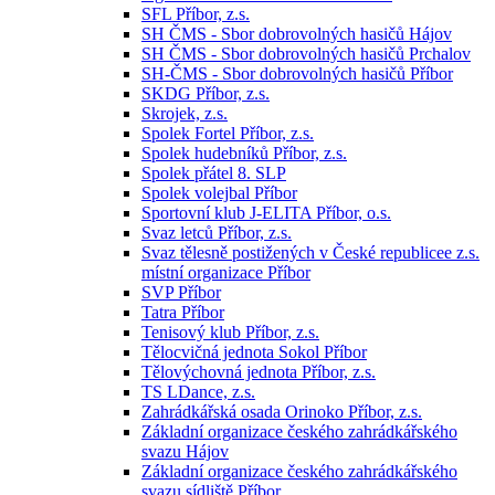
SFL Příbor, z.s.
SH ČMS - Sbor dobrovolných hasičů Hájov
SH ČMS - Sbor dobrovolných hasičů Prchalov
SH-ČMS - Sbor dobrovolných hasičů Příbor
SKDG Příbor, z.s.
Skrojek, z.s.
Spolek Fortel Příbor, z.s.
Spolek hudebníků Příbor, z.s.
Spolek přátel 8. SLP
Spolek volejbal Příbor
Sportovní klub J-ELITA Příbor, o.s.
Svaz letců Příbor, z.s.
Svaz tělesně postižených v České republicee z.s.
místní organizace Příbor
SVP Příbor
Tatra Příbor
Tenisový klub Příbor, z.s.
Tělocvičná jednota Sokol Příbor
Tělovýchovná jednota Příbor, z.s.
TS LDance, z.s.
Zahrádkářská osada Orinoko Příbor, z.s.
Základní organizace českého zahrádkářského
svazu Hájov
Základní organizace českého zahrádkářského
svazu sídliště Příbor