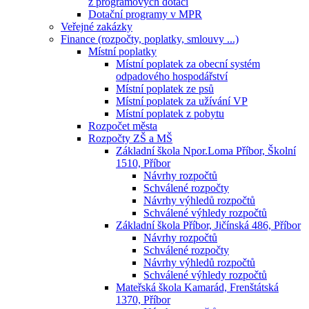
z programových dotací
Dotační programy v MPR
Veřejné zakázky
Finance (rozpočty, poplatky, smlouvy ...)
Místní poplatky
Místní poplatek za obecní systém
odpadového hospodářství
Místní poplatek ze psů
Místní poplatek za užívání VP
Místní poplatek z pobytu
Rozpočet města
Rozpočty ZŠ a MŠ
Základní škola Npor.Loma Příbor, Školní
1510, Příbor
Návrhy rozpočtů
Schválené rozpočty
Návrhy výhledů rozpočtů
Schválené výhledy rozpočtů
Základní škola Příbor, Jičínská 486, Příbor
Návrhy rozpočtů
Schválené rozpočty
Návrhy výhledů rozpočtů
Schválené výhledy rozpočtů
Mateřská škola Kamarád, Frenštátská
1370, Příbor