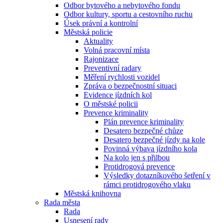
Odbor bytového a nebytového fondu
Odbor kultury, sportu a cestovního ruchu
Úsek právní a kontrolní
Městská policie
Aktuality
Volná pracovní místa
Rajonizace
Preventivní radary
Měření rychlosti vozidel
Zpráva o bezpečnostní situaci
Evidence jízdních kol
O městské policii
Prevence kriminality
Plán prevence kriminality
Desatero bezpečné chůze
Desatero bezpečné jízdy na kole
Povinná výbava jízdního kola
Na kolo jen s přilbou
Protidrogová prevence
Výsledky dotazníkového šetření v
rámci protidrogového vlaku
Městská knihovna
Rada města
Rada
Usnesení rady