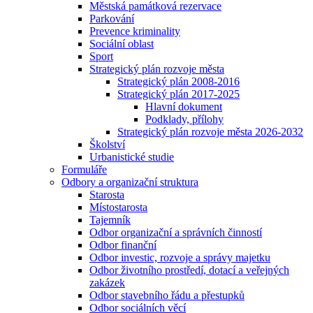
Městská památková rezervace
Parkování
Prevence kriminality
Sociální oblast
Sport
Strategický plán rozvoje města
Strategický plán 2008-2016
Strategický plán 2017-2025
Hlavní dokument
Podklady, přílohy
Strategický plán rozvoje města 2026-2032
Školství
Urbanistické studie
Formuláře
Odbory a organizační struktura
Starosta
Místostarosta
Tajemník
Odbor organizační a správních činností
Odbor finanční
Odbor investic, rozvoje a správy majetku
Odbor životního prostředí, dotací a veřejných
zakázek
Odbor stavebního řádu a přestupků
Odbor sociálních věcí