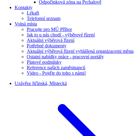
Odpočinková zóna na Prchalově
Kontakty
Lékaři
Telefonní seznam
Volná místa
Pracujte pro MÚ Příbor
Jak to u nás chodí - výběrové řízení
Aktuální výběrová řízení
Potřebné dokumenty
Aktuální výběrová řízení vyhlášená organizacemi města
Ostatní nabídky práce - pracovní portály
Platové podmínky
Reference našich zaměstnanců
Video - Pojďte do toho s námi!
Uzávěra Jičínská, Místecká