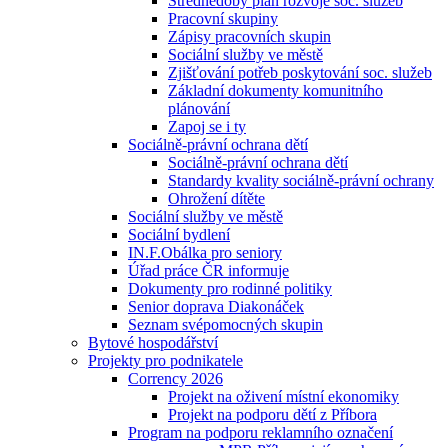
Střednědobý plán rozvoje soc. služeb
Pracovní skupiny
Zápisy pracovních skupin
Sociální služby ve městě
Zjišťování potřeb poskytování soc. služeb
Základní dokumenty komunitního
plánování
Zapoj se i ty
Sociálně-právní ochrana dětí
Sociálně-právní ochrana dětí
Standardy kvality sociálně-právní ochrany
Ohrožení dítěte
Sociální služby ve městě
Sociální bydlení
IN.F.Obálka pro seniory
Úřad práce ČR informuje
Dokumenty pro rodinné politiky
Senior doprava Diakonáček
Seznam svépomocných skupin
Bytové hospodářství
Projekty pro podnikatele
Corrency 2026
Projekt na oživení místní ekonomiky
Projekt na podporu dětí z Příbora
Program na podporu reklamního označení