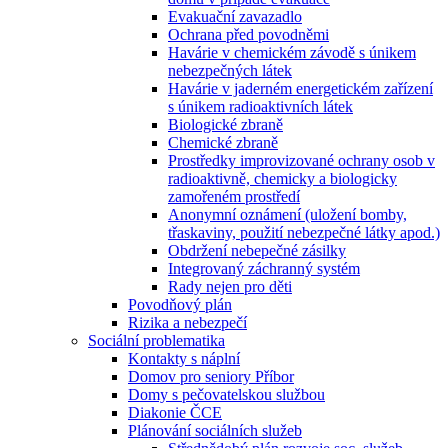
Evakuační zavazadlo
Ochrana před povodněmi
Havárie v chemickém závodě s únikem
nebezpečných látek
Havárie v jaderném energetickém zařízení
s únikem radioaktivních látek
Biologické zbraně
Chemické zbraně
Prostředky improvizované ochrany osob v
radioaktivně, chemicky a biologicky
zamořeném prostředí
Anonymní oznámení (uložení bomby,
třaskaviny, použití nebezpečné látky apod.)
Obdržení nebepečné zásilky
Integrovaný záchranný systém
Rady nejen pro děti
Povodňový plán
Rizika a nebezpečí
Sociální problematika
Kontakty s náplní
Domov pro seniory Příbor
Domy s pečovatelskou službou
Diakonie ČCE
Plánování sociálních služeb