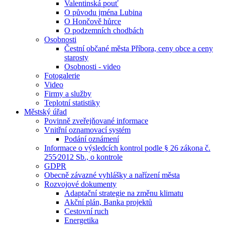
Valentinská pouť
O původu jména Lubina
O Hončově hůrce
O podzemních chodbách
Osobnosti
Čestní občané města Příbora, ceny obce a ceny
starosty
Osobnosti - video
Fotogalerie
Video
Firmy a služby
Teplotní statistiky
Městský úřad
Povinně zveřejňované informace
Vnitřní oznamovací systém
Podání oznámení
Informace o výsledcích kontrol podle § 26 zákona č.
255⁄2012 Sb., o kontrole
GDPR
Obecně závazné vyhlášky a nařízení města
Rozvojové dokumenty
Adaptační strategie na změnu klimatu
Akční plán, Banka projektů
Cestovní ruch
Energetika