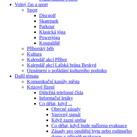
Volný čas a sport
Sport
Discgolf
Skatepark
Parkour
Klasická jóga
Powerjóga
Koupaliště
Příborský běh
Kultura
Kalendář akcí Příbor
Kalendář akcí Lašská brána Beskyd
Oznámení o pořádání kulturního podniku
Další témata
Komunikační kanály města
Krizové řízení
Důležitá telefonní čísla
Informační letáky
Co dělat, když ...
Obecné zásady
Varovný signál
Když zazní siréna
Co dělat, když bude nařízena evakuace
Zásady pro opuštění bytu nebo rodinného
domu v případě evakuace