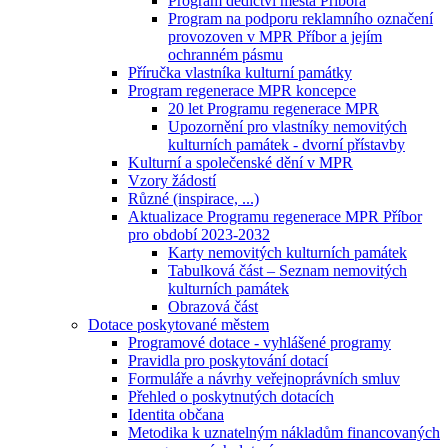
Program dědictví města Příbora
Program na podporu reklamního označení
provozoven v MPR Příbor a jejím
ochranném pásmu
Příručka vlastníka kulturní památky
Program regenerace MPR koncepce
20 let Programu regenerace MPR
Upozornění pro vlastníky nemovitých
kulturních památek - dvorní přístavby
Kulturní a společenské dění v MPR
Vzory žádostí
Různé (inspirace, ...)
Aktualizace Programu regenerace MPR Příbor
pro období 2023-2032
Karty nemovitých kulturních památek
Tabulková část – Seznam nemovitých
kulturních památek
Obrazová část
Dotace poskytované městem
Programové dotace - vyhlášené programy
Pravidla pro poskytování dotací
Formuláře a návrhy veřejnoprávních smluv
Přehled o poskytnutých dotacích
Identita občana
Metodika k uznatelným nákladům financovaných