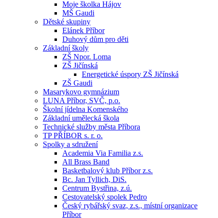
Moje školka Hájov
MŠ Gaudi
Dětské skupiny
Elánek Příbor
Duhový dům pro děti
Základní školy
ZŠ Npor. Loma
ZŠ Jičínská
Energetické úspory ZŠ Jičínská
ZŠ Gaudi
Masarykovo gymnázium
LUNA Příbor, SVČ, p.o.
Školní jídelna Komenského
Základní umělecká škola
Technické služby města Příbora
TP PŘÍBOR s. r. o.
Spolky a sdružení
Academia Via Familia z.s.
All Brass Band
Basketbalový klub Příbor z.s.
Bc. Jan Tyllich, DiS.
Centrum Bystřina, z.ú.
Cestovatelský spolek Pedro
Český rybářský svaz, z.s., místní organizace
Příbor