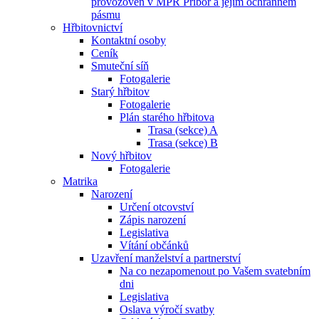
provozoven v MPR Příbor a jejím ochranném
pásmu
Hřbitovnictví
Kontaktní osoby
Ceník
Smuteční síň
Fotogalerie
Starý hřbitov
Fotogalerie
Plán starého hřbitova
Trasa (sekce) A
Trasa (sekce) B
Nový hřbitov
Fotogalerie
Matrika
Narození
Určení otcovství
Zápis narození
Legislativa
Vítání občánků
Uzavření manželství a partnerství
Na co nezapomenout po Vašem svatebním
dni
Legislativa
Oslava výročí svatby