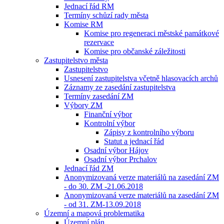
Jednací řád RM
Termíny schůzí rady města
Komise RM
Komise pro regeneraci městské památkové
rezervace
Komise pro občanské záležitosti
Zastupitelstvo města
Zastupitelstvo
Usnesení zastupitelstva včetně hlasovacích archů
Záznamy ze zasedání zastupitelstva
Termíny zasedání ZM
Výbory ZM
Finanční výbor
Kontrolní výbor
Zápisy z kontrolního výboru
Statut a jednací řád
Osadní výbor Hájov
Osadní výbor Prchalov
Jednací řád ZM
Anonymizovaná verze materiálů na zasedání ZM
- do 30. ZM -21.06.2018
Anonymizovaná verze materiálů na zasedání ZM
- od 31. ZM-13.09.2018
Územní a mapová problematika
Územní plán