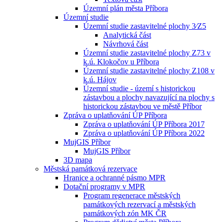
Územní plán města Příbora
Územní studie
Územní studie zastavitelné plochy 3⁄Z5
Analytická část
Návrhová část
Územní studie zastavitelné plochy Z73 v
k.ú. Klokočov u Příbora
Územní studie zastavitelné plochy Z108 v
k.ú. Hájov
Územní studie - území s historickou
zástavbou a plochy navazující na plochy s
historickou zástavbou ve městě Příbor
Zpráva o uplatňování ÚP Příbora
Zpráva o uplatňování ÚP Příbora 2017
Zpráva o uplatňování ÚP Příbora 2022
MujGIS Příbor
MujGIS Příbor
3D mapa
Městská památková rezervace
Hranice a ochranné pásmo MPR
Dotační programy v MPR
Program regenerace městských
památkových rezervací a městských
památkových zón MK ČR