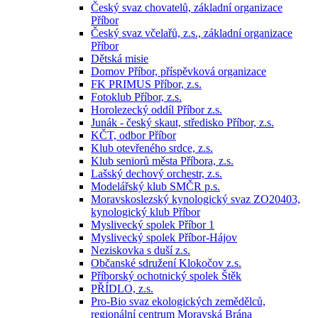
Český svaz chovatelů, základní organizace
Příbor
Český svaz včelařů, z.s., základní organizace
Příbor
Dětská misie
Domov Příbor, příspěvková organizace
FK PRIMUS Příbor, z.s.
Fotoklub Příbor, z.s.
Horolezecký oddíl Příbor z.s.
Junák - český skaut, středisko Příbor, z.s.
KČT, odbor Příbor
Klub otevřeného srdce, z.s.
Klub seniorů města Příbora, z.s.
Lašský dechový orchestr, z.s.
Modelářský klub SMČR p.s.
Moravskoslezský kynologický svaz ZO20403,
kynologický klub Příbor
Myslivecký spolek Příbor 1
Myslivecký spolek Příbor-Hájov
Neziskovka s duší z.s.
Občanské sdružení Klokočov z.s.
Příborský ochotnický spolek Štěk
PŘÍDLO, z.s.
Pro-Bio svaz ekologických zemědělců,
regionální centrum Moravská Brána