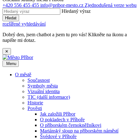
+420 556 455 455
info@pribor-mesto.cz
Zjednodušená verze webu
Hledaný výraz
Hledat
rozšířené vyhledávání
Dobrý den, jsem chatbot a jsem tu pro vás! Klikněte na ikonu a
napište mi dotaz.
✕
Menu
O městě
Současnost
Symboly města
Vizuální identita
TIC (další informace)
Historie
Pověsti
Jak založili Příbor
O pokladech v Příboře
O příborském černokněžníkovi
Mariánský sloup na příborském náměstí
Švédové v Příboře