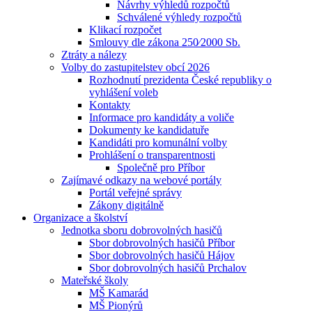
Návrhy výhledů rozpočtů
Schválené výhledy rozpočtů
Klikací rozpočet
Smlouvy dle zákona 250⁄2000 Sb.
Ztráty a nálezy
Volby do zastupitelstev obcí 2026
Rozhodnutí prezidenta České republiky o
vyhlášení voleb
Kontakty
Informace pro kandidáty a voliče
Dokumenty ke kandidatuře
Kandidáti pro komunální volby
Prohlášení o transparentnosti
Společně pro Příbor
Zajímavé odkazy na webové portály
Portál veřejné správy
Zákony digitálně
Organizace a školství
Jednotka sboru dobrovolných hasičů
Sbor dobrovolných hasičů Příbor
Sbor dobrovolných hasičů Hájov
Sbor dobrovolných hasičů Prchalov
Mateřské školy
MŠ Kamarád
MŠ Pionýrů