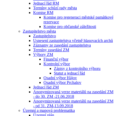
Jednací řád RM
Termíny schůzí rady města
Komise RM
Komise pro regeneraci městské památkové
rezervace
Komise pro občanské záležitosti
Zastupitelstvo města
Zastupitelstvo
Usnesení zastupitelstva včetně hlasovacích archů
Záznamy ze zasedání zastupitelstva
Termíny zasedání ZM
Výbory ZM
Finanční výbor
Kontrolní výbor
Zápisy z kontrolního výboru
Statut a jednací řád
Osadní výbor Hájov
Osadní výbor Prchalov
Jednací řád ZM
Anonymizovaná verze materiálů na zasedání ZM
- do 30. ZM -21.06.2018
Anonymizovaná verze materiálů na zasedání ZM
- od 31. ZM-13.09.2018
Územní a mapová problematika
Územní plán