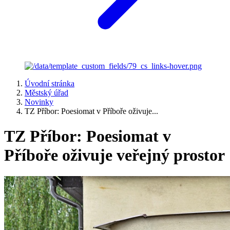
Úvodní stránka
Městský úřad
Novinky
TZ Příbor: Poesiomat v Příboře oživuje...
TZ Příbor: Poesiomat v
Příboře oživuje veřejný prostor