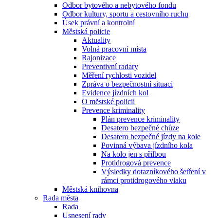
Odbor bytového a nebytového fondu
Odbor kultury, sportu a cestovního ruchu
Úsek právní a kontrolní
Městská policie
Aktuality
Volná pracovní místa
Rajonizace
Preventivní radary
Měření rychlosti vozidel
Zpráva o bezpečnostní situaci
Evidence jízdních kol
O městské policii
Prevence kriminality
Plán prevence kriminality
Desatero bezpečné chůze
Desatero bezpečné jízdy na kole
Povinná výbava jízdního kola
Na kolo jen s přilbou
Protidrogová prevence
Výsledky dotazníkového šetření v
rámci protidrogového vlaku
Městská knihovna
Rada města
Rada
Usnesení rady