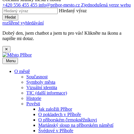
+420 556 455 455
info@pribor-mesto.cz
Zjednodušená verze webu
Hledaný výraz
Hledat
rozšířené vyhledávání
Dobrý den, jsem chatbot a jsem tu pro vás! Klikněte na ikonu a
napište mi dotaz.
✕
Menu
O městě
Současnost
Symboly města
Vizuální identita
TIC (další informace)
Historie
Pověsti
Jak založili Příbor
O pokladech v Příboře
O příborském černokněžníkovi
Mariánský sloup na příborském náměstí
Švédové v Příboře