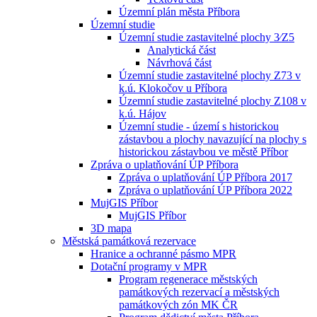
Územní plán města Příbora
Územní studie
Územní studie zastavitelné plochy 3⁄Z5
Analytická část
Návrhová část
Územní studie zastavitelné plochy Z73 v
k.ú. Klokočov u Příbora
Územní studie zastavitelné plochy Z108 v
k.ú. Hájov
Územní studie - území s historickou
zástavbou a plochy navazující na plochy s
historickou zástavbou ve městě Příbor
Zpráva o uplatňování ÚP Příbora
Zpráva o uplatňování ÚP Příbora 2017
Zpráva o uplatňování ÚP Příbora 2022
MujGIS Příbor
MujGIS Příbor
3D mapa
Městská památková rezervace
Hranice a ochranné pásmo MPR
Dotační programy v MPR
Program regenerace městských
památkových rezervací a městských
památkových zón MK ČR