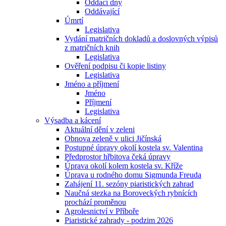
Oddací dny
Oddávající
Úmrtí
Legislativa
Vydání matričních dokladů a doslovných výpisů
z matričních knih
Legislativa
Ověření podpisu či kopie listiny
Legislativa
Jméno a příjmení
Jméno
Příjmení
Legislativa
Výsadba a kácení
Aktuální dění v zeleni
Obnova zeleně v ulici Jičínská
Postupné úpravy okolí kostela sv. Valentina
Předprostor hřbitova čeká úpravy
Úprava okolí kolem kostela sv. Kříže
Úprava u rodného domu Sigmunda Freuda
Zahájení 11. sezóny piaristických zahrad
Naučná stezka na Boroveckých rybnících
prochází proměnou
Agrolesnictví v Příboře
Piaristické zahrady - podzim 2026