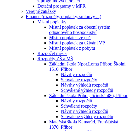
z programových dotací
Dotační programy v MPR
Veřejné zakázky
Finance (rozpočty, poplatky, smlouvy ...)
Místní poplatky
Místní poplatek za obecní systém
odpadového hospodářství
Místní poplatek ze psů
Místní poplatek za užívání VP
Místní poplatek z pobytu
Rozpočet města
Rozpočty ZŠ a MŠ
Základní škola Npor.Loma Příbor, Školní
1510, Příbor
Návrhy rozpočtů
Schválené rozpočty
Návrhy výhledů rozpočtů
Schválené výhledy rozpočtů
Základní škola Příbor, Jičínská 486, Příbor
Návrhy rozpočtů
Schválené rozpočty
Návrhy výhledů rozpočtů
Schválené výhledy rozpočtů
Mateřská škola Kamarád, Frenštátská
1370, Příbor