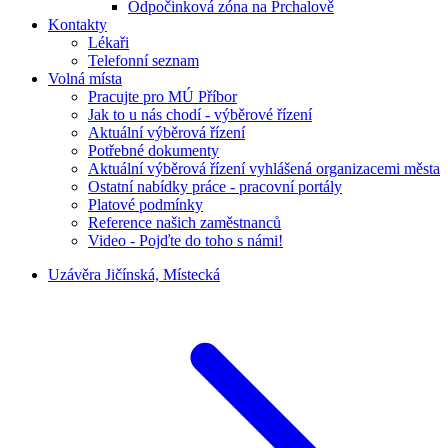
Odpočinková zóna na Prchalově
Kontakty
Lékaři
Telefonní seznam
Volná místa
Pracujte pro MÚ Příbor
Jak to u nás chodí - výběrové řízení
Aktuální výběrová řízení
Potřebné dokumenty
Aktuální výběrová řízení vyhlášená organizacemi města
Ostatní nabídky práce - pracovní portály
Platové podmínky
Reference našich zaměstnanců
Video - Pojďte do toho s námi!
Uzávěra Jičínská, Místecká