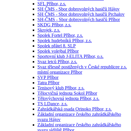
SFL Příbor, z.s.
SH ČMS - Sbor dobrovolných hasičů Hájov
SH ČMS - Sbor dobrovolných hasičů Prchalov
SH-ČMS - Sbor dobrovolných hasičů Příbor
SKDG Příbor, z.s.
Skrojek, z.s.
Spolek Fortel Příbor, z.s.
Spolek hudebníků Příbor, z.s.
Spolek přátel 8. SLP
Spolek volejbal Příbor
Sportovní klub J-ELITA Příbor, o.s.
Svaz letců Příbor, z.s.
Svaz tělesně postižených v České republicee z.s.
místní organizace Příbor
SVP Příbor
Tatra Příbor
Tenisový klub Příbor, z.s.
Tělocvičná jednota Sokol Příbor
Tělovýchovná jednota Příbor, z.s.
TS LDance, z.s.
Zahrádkářská osada Orinoko Příbor, z.s.
Základní organizace českého zahrádkářského
svazu Hájov
Základní organizace českého zahrádkářského
svazu sídliště Příbor