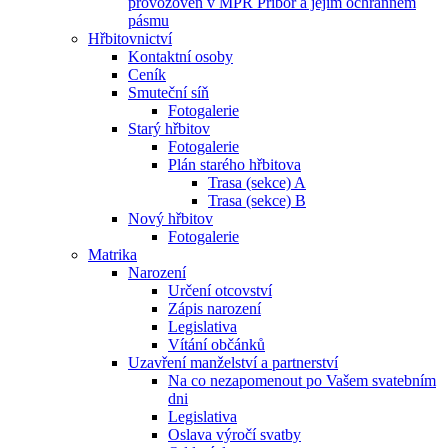
provozoven v MPR Příbor a jejím ochranném
pásmu
Hřbitovnictví
Kontaktní osoby
Ceník
Smuteční síň
Fotogalerie
Starý hřbitov
Fotogalerie
Plán starého hřbitova
Trasa (sekce) A
Trasa (sekce) B
Nový hřbitov
Fotogalerie
Matrika
Narození
Určení otcovství
Zápis narození
Legislativa
Vítání občánků
Uzavření manželství a partnerství
Na co nezapomenout po Vašem svatebním
dni
Legislativa
Oslava výročí svatby