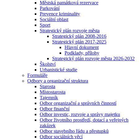
Městská památková rezervace
Parkování
Prevence kriminality
Sociální oblast
Sport
Strategický plán rozvoje města
Strategický plán 2008-2016
Strategický plán 2017-2025
Hlavní dokument
Podklady, přílohy
Strategický plán rozvoje města 2026-2032
Školství
Urbanistické studie
Formuláře
Odbory a organizační struktura
Starosta
Místostarosta
Tajemník
Odbor organizační a správních činností
Odbor finanční
Odbor investic, rozvoje a správy majetku
Odbor životního prostředí, dotací a veřejných
zakázek
Odbor stavebního řádu a přestupků
Odbor sociálních věcí