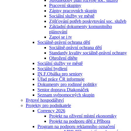
Střednědobý plán rozvoje soc. služeb
Pracovní skupiny
Zápisy pracovních skupin
Sociální služby ve městě
Zjišťování potřeb poskytování soc. služeb
Základní dokumenty komunitního
plánování
Zapoj se i ty
Sociálně-právní ochrana dětí
Sociálně-právní ochrana dětí
Standardy kvality sociálně-právní ochrany
Ohrožení dítěte
Sociální služby ve městě
Sociální bydlení
IN.F.Obálka pro seniory
Úřad práce ČR informuje
Dokumenty pro rodinné politiky
Senior doprava Diakonáček
Seznam svépomocných skupin
Bytové hospodářství
Projekty pro podnikatele
Corrency 2026
Projekt na oživení místní ekonomiky
Projekt na podporu dětí z Příbora
Program na podporu reklamního označení