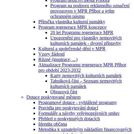
Program dědictví města Příbora
Program na podporu reklamního označení
provozoven v MPR Příbor a jejím
ochranném pásmu
Příručka vlastníka kulturní památky
Program regenerace MPR koncepce
20 let Programu regenerace MPR
Upozornění pro vlastníky nemovitých
kulturních památek - dvorní přístavby
Kulturní a společenské dění v MPR
Vzory žádostí
Různé (inspirace, ...)
Aktualizace Programu regenerace MPR Příbor
pro období 2023-2032
Karty nemovitých kulturních památek
Tabulková část – Seznam nemovitých
kulturních památek
Obrazová část
Dotace poskytované městem
Programové dotace - vyhlášené programy
Pravidla pro poskytování dotací
Formuláře a návrhy veřejnoprávních smluv
Přehled o poskytnutých dotacích
Identita občana
Metodika k uznatelným nákladům financovaných