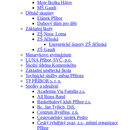
Moje školka Hájov
MŠ Gaudi
Dětské skupiny
Elánek Příbor
Duhový dům pro děti
Základní školy
ZŠ Npor. Loma
ZŠ Jičínská
Energetické úspory ZŠ Jičínská
ZŠ Gaudi
Masarykovo gymnázium
LUNA Příbor, SVČ, p.o.
Školní jídelna Komenského
Základní umělecká škola
Technické služby města Příbora
TP PŘÍBOR s. r. o.
Spolky a sdružení
Academia Via Familia z.s.
All Brass Band
Basketbalový klub Příbor z.s.
Bc. Jan Tyllich, DiS.
Centrum Bystřina, z.ú.
Cestovatelský spolek Pedro
Český rybářský svaz, z.s., místní organizace
Příbor