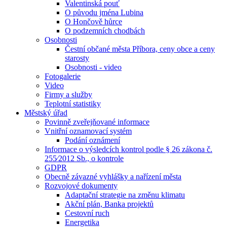
Valentinská pouť
O původu jména Lubina
O Hončově hůrce
O podzemních chodbách
Osobnosti
Čestní občané města Příbora, ceny obce a ceny
starosty
Osobnosti - video
Fotogalerie
Video
Firmy a služby
Teplotní statistiky
Městský úřad
Povinně zveřejňované informace
Vnitřní oznamovací systém
Podání oznámení
Informace o výsledcích kontrol podle § 26 zákona č.
255⁄2012 Sb., o kontrole
GDPR
Obecně závazné vyhlášky a nařízení města
Rozvojové dokumenty
Adaptační strategie na změnu klimatu
Akční plán, Banka projektů
Cestovní ruch
Energetika