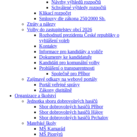
Návrhy výhledů rozpočtů
Schválené výhledy rozpočtů
Klikací rozpočet
Smlouvy dle zákona 250⁄2000 Sb.
Ztráty a nálezy
Volby do zastupitelstev obcí 2026
Rozhodnutí prezidenta České republiky o
vyhlášení voleb
Kontakty
Informace pro kandidáty a voliče
Dokumenty ke kandidatuře
Kandidáti pro komunální volby
Prohlášení o transparentnosti
Společně pro Příbor
Zajímavé odkazy na webové portály
Portál veřejné správy
Zákony digitálně
Organizace a školství
Jednotka sboru dobrovolných hasičů
Sbor dobrovolných hasičů Příbor
Sbor dobrovolných hasičů Hájov
Sbor dobrovolných hasičů Prchalov
Mateřské školy
MŠ Kamarád
MŠ Pionýrů