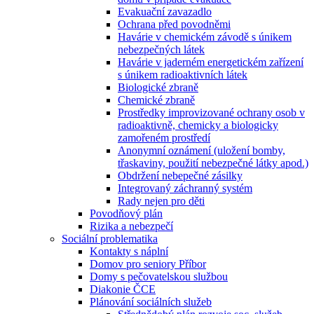
Evakuační zavazadlo
Ochrana před povodněmi
Havárie v chemickém závodě s únikem
nebezpečných látek
Havárie v jaderném energetickém zařízení
s únikem radioaktivních látek
Biologické zbraně
Chemické zbraně
Prostředky improvizované ochrany osob v
radioaktivně, chemicky a biologicky
zamořeném prostředí
Anonymní oznámení (uložení bomby,
třaskaviny, použití nebezpečné látky apod.)
Obdržení nebepečné zásilky
Integrovaný záchranný systém
Rady nejen pro děti
Povodňový plán
Rizika a nebezpečí
Sociální problematika
Kontakty s náplní
Domov pro seniory Příbor
Domy s pečovatelskou službou
Diakonie ČCE
Plánování sociálních služeb