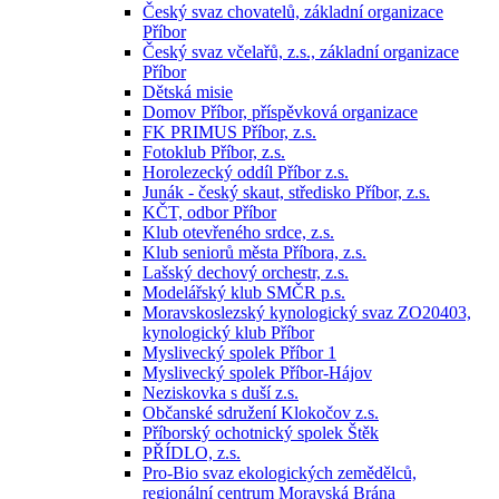
Český svaz chovatelů, základní organizace
Příbor
Český svaz včelařů, z.s., základní organizace
Příbor
Dětská misie
Domov Příbor, příspěvková organizace
FK PRIMUS Příbor, z.s.
Fotoklub Příbor, z.s.
Horolezecký oddíl Příbor z.s.
Junák - český skaut, středisko Příbor, z.s.
KČT, odbor Příbor
Klub otevřeného srdce, z.s.
Klub seniorů města Příbora, z.s.
Lašský dechový orchestr, z.s.
Modelářský klub SMČR p.s.
Moravskoslezský kynologický svaz ZO20403,
kynologický klub Příbor
Myslivecký spolek Příbor 1
Myslivecký spolek Příbor-Hájov
Neziskovka s duší z.s.
Občanské sdružení Klokočov z.s.
Příborský ochotnický spolek Štěk
PŘÍDLO, z.s.
Pro-Bio svaz ekologických zemědělců,
regionální centrum Moravská Brána