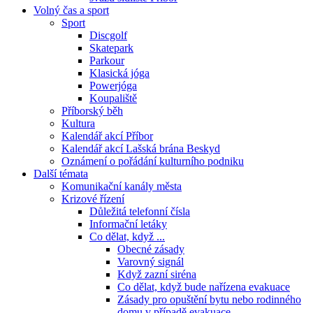
Volný čas a sport
Sport
Discgolf
Skatepark
Parkour
Klasická jóga
Powerjóga
Koupaliště
Příborský běh
Kultura
Kalendář akcí Příbor
Kalendář akcí Lašská brána Beskyd
Oznámení o pořádání kulturního podniku
Další témata
Komunikační kanály města
Krizové řízení
Důležitá telefonní čísla
Informační letáky
Co dělat, když ...
Obecné zásady
Varovný signál
Když zazní siréna
Co dělat, když bude nařízena evakuace
Zásady pro opuštění bytu nebo rodinného
domu v případě evakuace