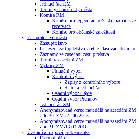
Jednací řád RM
Termíny schůzí rady města
Komise RM
Komise pro regeneraci městské památkové
rezervace
Komise pro občanské záležitosti
Zastupitelstvo města
Zastupitelstvo
Usnesení zastupitelstva včetně hlasovacích archů
Záznamy ze zasedání zastupitelstva
Termíny zasedání ZM
Výbory ZM
Finanční výbor
Kontrolní výbor
Zápisy z kontrolního výboru
Statut a jednací řád
Osadní výbor Hájov
Osadní výbor Prchalov
Jednací řád ZM
Anonymizovaná verze materiálů na zasedání ZM
- do 30. ZM -21.06.2018
Anonymizovaná verze materiálů na zasedání ZM
- od 31. ZM-13.09.2018
Územní a mapová problematika
Územní plán