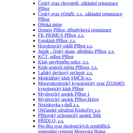
Český svaz chovatelů, základní organizace
Příbor
Český svaz včelařů, z.s., základní organizace
Příbor
Dětská misie
Domov Příbor, příspěvková organizace
FK PRIMUS Příbor, z.s.
Fotoklub Příbor, z.s.
Horolezecký oddíl Příbor z.s.
Junák - český skaut, středisko Příbor, z.s.
KČT, odbor Příbor
Klub otevřeného srdce, z.s.
Klub seniorů města Příbora, z.s.
Lašský dechový orchestr, z.s.
Modelářský klub SMČR p.s.
Moravskoslezský kynologický svaz ZO20403,
kynologický klub Příbor
Myslivecký spolek Příbor 1
Myslivecký spolek Příbor-Hájov
Neziskovka s duší z.s.
Občanské sdružení Klokočov z.s.
Příborský ochotnický spolek Štěk
PŘÍDLO, z.s.
Pro-Bio svaz ekologických zemědělců,
regionální centrum Moravská Brána