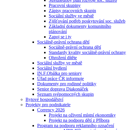
Střednědobý plán rozvoje soc. služeb
Pracovní skupiny
Zápisy pracovních skupin
Sociální služby ve městě
Zjišťování potřeb poskytování soc. služeb
Základní dokumenty komunitního
plánování
Zapoj se i ty
Sociálně-právní ochrana dětí
Sociálně-právní ochrana dětí
Standardy kvality sociálně-právní ochrany
Ohrožení dítěte
Sociální služby ve městě
Sociální bydlení
IN.F.Obálka pro seniory
Úřad práce ČR informuje
Dokumenty pro rodinné politiky
Senior doprava Diakonáček
Seznam svépomocných skupin
Bytové hospodářství
Projekty pro podnikatele
Corrency 2026
Projekt na oživení místní ekonomiky
Projekt na podporu dětí z Příbora
Program na podporu reklamního označení