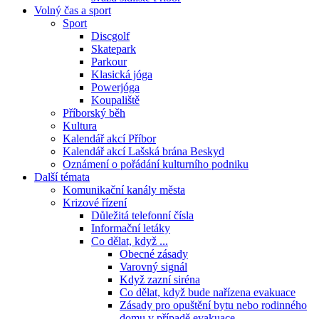
Volný čas a sport
Sport
Discgolf
Skatepark
Parkour
Klasická jóga
Powerjóga
Koupaliště
Příborský běh
Kultura
Kalendář akcí Příbor
Kalendář akcí Lašská brána Beskyd
Oznámení o pořádání kulturního podniku
Další témata
Komunikační kanály města
Krizové řízení
Důležitá telefonní čísla
Informační letáky
Co dělat, když ...
Obecné zásady
Varovný signál
Když zazní siréna
Co dělat, když bude nařízena evakuace
Zásady pro opuštění bytu nebo rodinného
domu v případě evakuace