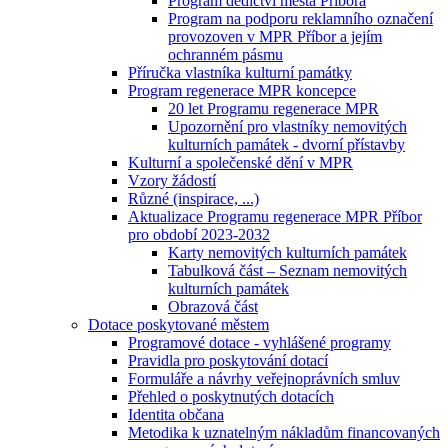
Program dědictví města Příbora
Program na podporu reklamního označení
provozoven v MPR Příbor a jejím
ochranném pásmu
Příručka vlastníka kulturní památky
Program regenerace MPR koncepce
20 let Programu regenerace MPR
Upozornění pro vlastníky nemovitých
kulturních památek - dvorní přístavby
Kulturní a společenské dění v MPR
Vzory žádostí
Různé (inspirace, ...)
Aktualizace Programu regenerace MPR Příbor
pro období 2023-2032
Karty nemovitých kulturních památek
Tabulková část – Seznam nemovitých
kulturních památek
Obrazová část
Dotace poskytované městem
Programové dotace - vyhlášené programy
Pravidla pro poskytování dotací
Formuláře a návrhy veřejnoprávních smluv
Přehled o poskytnutých dotacích
Identita občana
Metodika k uznatelným nákladům financovaných