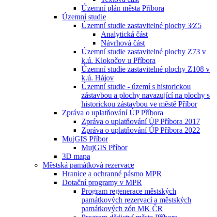
Územní plán města Příbora
Územní studie
Územní studie zastavitelné plochy 3⁄Z5
Analytická část
Návrhová část
Územní studie zastavitelné plochy Z73 v
k.ú. Klokočov u Příbora
Územní studie zastavitelné plochy Z108 v
k.ú. Hájov
Územní studie - území s historickou
zástavbou a plochy navazující na plochy s
historickou zástavbou ve městě Příbor
Zpráva o uplatňování ÚP Příbora
Zpráva o uplatňování ÚP Příbora 2017
Zpráva o uplatňování ÚP Příbora 2022
MujGIS Příbor
MujGIS Příbor
3D mapa
Městská památková rezervace
Hranice a ochranné pásmo MPR
Dotační programy v MPR
Program regenerace městských
památkových rezervací a městských
památkových zón MK ČR