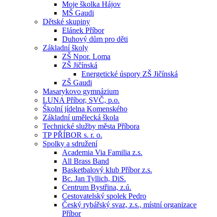
Moje školka Hájov
MŠ Gaudi
Dětské skupiny
Elánek Příbor
Duhový dům pro děti
Základní školy
ZŠ Npor. Loma
ZŠ Jičínská
Energetické úspory ZŠ Jičínská
ZŠ Gaudi
Masarykovo gymnázium
LUNA Příbor, SVČ, p.o.
Školní jídelna Komenského
Základní umělecká škola
Technické služby města Příbora
TP PŘÍBOR s. r. o.
Spolky a sdružení
Academia Via Familia z.s.
All Brass Band
Basketbalový klub Příbor z.s.
Bc. Jan Tyllich, DiS.
Centrum Bystřina, z.ú.
Cestovatelský spolek Pedro
Český rybářský svaz, z.s., místní organizace
Příbor