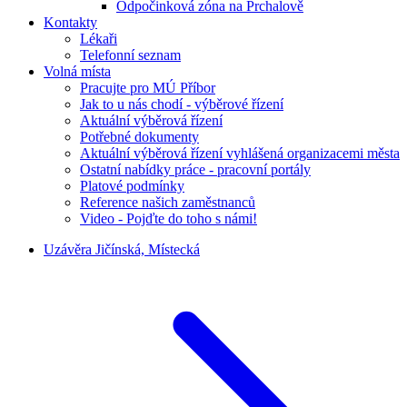
Odpočinková zóna na Prchalově
Kontakty
Lékaři
Telefonní seznam
Volná místa
Pracujte pro MÚ Příbor
Jak to u nás chodí - výběrové řízení
Aktuální výběrová řízení
Potřebné dokumenty
Aktuální výběrová řízení vyhlášená organizacemi města
Ostatní nabídky práce - pracovní portály
Platové podmínky
Reference našich zaměstnanců
Video - Pojďte do toho s námi!
Uzávěra Jičínská, Místecká