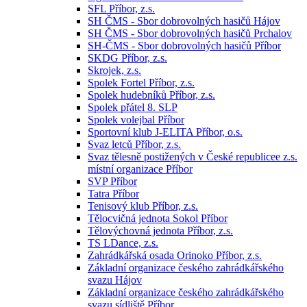
SFL Příbor, z.s.
SH ČMS - Sbor dobrovolných hasičů Hájov
SH ČMS - Sbor dobrovolných hasičů Prchalov
SH-ČMS - Sbor dobrovolných hasičů Příbor
SKDG Příbor, z.s.
Skrojek, z.s.
Spolek Fortel Příbor, z.s.
Spolek hudebníků Příbor, z.s.
Spolek přátel 8. SLP
Spolek volejbal Příbor
Sportovní klub J-ELITA Příbor, o.s.
Svaz letců Příbor, z.s.
Svaz tělesně postižených v České republicee z.s.
místní organizace Příbor
SVP Příbor
Tatra Příbor
Tenisový klub Příbor, z.s.
Tělocvičná jednota Sokol Příbor
Tělovýchovná jednota Příbor, z.s.
TS LDance, z.s.
Zahrádkářská osada Orinoko Příbor, z.s.
Základní organizace českého zahrádkářského
svazu Hájov
Základní organizace českého zahrádkářského
svazu sídliště Příbor