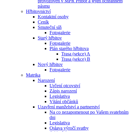
provozoven v MPR Příbor a jejím ochranném
pásmu
Hřbitovnictví
Kontaktní osoby
Ceník
Smuteční síň
Fotogalerie
Starý hřbitov
Fotogalerie
Plán starého hřbitova
Trasa (sekce) A
Trasa (sekce) B
Nový hřbitov
Fotogalerie
Matrika
Narození
Určení otcovství
Zápis narození
Legislativa
Vítání občánků
Uzavření manželství a partnerství
Na co nezapomenout po Vašem svatebním
dni
Legislativa
Oslava výročí svatby