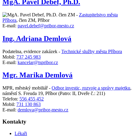
MgA. Pavel Debef, Ph.D.
člen ZM -
Zastupitelstvo města
Příbora
,
člen ZM, Příbor
E-mail:
pavel.debef@pribor-mesto.cz
Ing. Adriana Demlová
Podatelna, evidence zakázek -
Technické služby města Příbora
Mobil:
737 245 983
E-mail:
kancelar@tspribor.cz
Mgr. Marika Demlová
MPR, městský mobiliář -
Odbor investic, rozvoje a správy majetku
,
náměstí S. Freuda 19, Příbor
(Patro: II, Dveře č.: 211)
Telefon:
556 455 452
Mobil:
731 130 863
E-mail:
demlova@pribor-mesto.cz
Kontakty
Lékaři