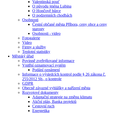
Valentinská pouť
O původu jména Lubina
O Hončově hůrce
O podzemních chodbách
Osobnosti
Čestní občané města Příbora, ceny obce a ceny
starosty
Osobnosti - video
Fotogalerie
Video
Firmy a služby
Teplotní statistiky
Městský úřad
Povinně zveřejňované informace
Vnitřní oznamovací systém
Podání oznámení
Informace o výsledcích kontrol podle § 26 zákona č.
255⁄2012 Sb., o kontrole
GDPR
Obecně závazné vyhlášky a nařízení města
Rozvojové dokumenty
Adaptační strategie na změnu klimatu
Akční plán, Banka projektů
Cestovní ruch
Energetika