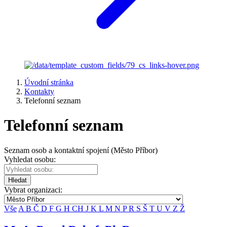
Úvodní stránka
Kontakty
Telefonní seznam
Telefonní seznam
Seznam osob a kontaktní spojení (Město Příbor)
Vyhledat osobu:
Hledat
Vybrat organizaci:
Vše
A
B
Č
D
F
G
H
CH
J
K
L
M
N
P
R
S
Š
T
U
V
Z
Ž