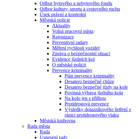
Odbor bytového a nebytového fondu
Odbor kultury, sportu a cestovního ruchu
Úsek právní a kontrolní
Městská policie
Aktuality
Volná pracovní místa
Rajonizace
Preventivní radary
Měření rychlosti vozidel
Zpráva o bezpečnostní situaci
Evidence jízdních kol
O městské policii
Prevence kriminality
Plán prevence kriminality
Desatero bezpečné chůze
Desatero bezpečné jízdy na kole
Povinná výbava jízdního kola
Na kolo jen s přilbou
Protidrogová prevence
Výsledky dotazníkového šetření v
rámci protidrogového vlaku
Městská knihovna
Rada města
Rada
Usnesení rady