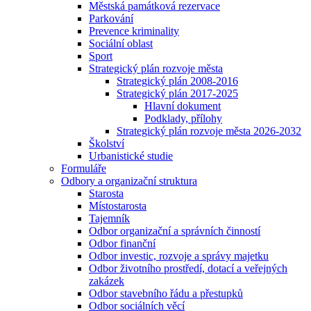
Městská památková rezervace
Parkování
Prevence kriminality
Sociální oblast
Sport
Strategický plán rozvoje města
Strategický plán 2008-2016
Strategický plán 2017-2025
Hlavní dokument
Podklady, přílohy
Strategický plán rozvoje města 2026-2032
Školství
Urbanistické studie
Formuláře
Odbory a organizační struktura
Starosta
Místostarosta
Tajemník
Odbor organizační a správních činností
Odbor finanční
Odbor investic, rozvoje a správy majetku
Odbor životního prostředí, dotací a veřejných
zakázek
Odbor stavebního řádu a přestupků
Odbor sociálních věcí