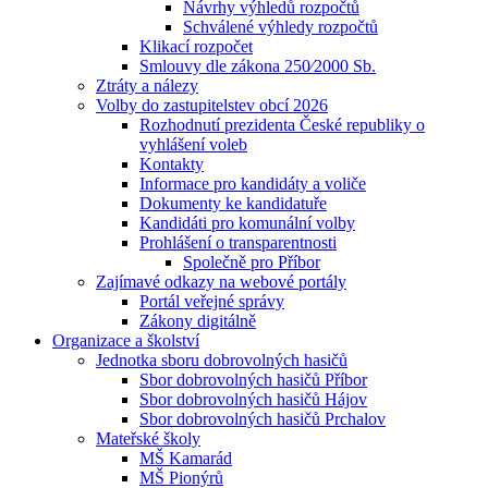
Návrhy výhledů rozpočtů
Schválené výhledy rozpočtů
Klikací rozpočet
Smlouvy dle zákona 250⁄2000 Sb.
Ztráty a nálezy
Volby do zastupitelstev obcí 2026
Rozhodnutí prezidenta České republiky o
vyhlášení voleb
Kontakty
Informace pro kandidáty a voliče
Dokumenty ke kandidatuře
Kandidáti pro komunální volby
Prohlášení o transparentnosti
Společně pro Příbor
Zajímavé odkazy na webové portály
Portál veřejné správy
Zákony digitálně
Organizace a školství
Jednotka sboru dobrovolných hasičů
Sbor dobrovolných hasičů Příbor
Sbor dobrovolných hasičů Hájov
Sbor dobrovolných hasičů Prchalov
Mateřské školy
MŠ Kamarád
MŠ Pionýrů