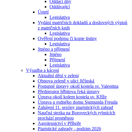
Oddací dny
Oddávající
Úmrtí
Legislativa
Vydání matričních dokladů a doslovných výpisů
z matričních knih
Legislativa
Ověření podpisu či kopie listiny
Legislativa
Jméno a příjmení
Jméno
Příjmení
Legislativa
Výsadba a kácení
Aktuální dění v zeleni
Obnova zeleně v ulici Jičínská
Postupné úpravy okolí kostela sv. Valentina
Předprostor hřbitova čeká úpravy
Úprava okolí kolem kostela sv. Kříže
Úprava u rodného domu Sigmunda Freuda
Zahájení 11. sezóny piaristických zahrad
Naučná stezka na Boroveckých rybnících
prochází proměnou
Agrolesnictví v Příboře
Piaristické zahrady - podzim 2026