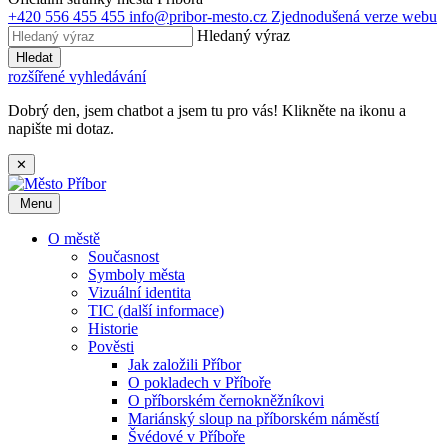
+420 556 455 455
info@pribor-mesto.cz
Zjednodušená verze webu
Hledaný výraz
Hledat
rozšířené vyhledávání
Dobrý den, jsem chatbot a jsem tu pro vás! Klikněte na ikonu a
napište mi dotaz.
✕
Menu
O městě
Současnost
Symboly města
Vizuální identita
TIC (další informace)
Historie
Pověsti
Jak založili Příbor
O pokladech v Příboře
O příborském černokněžníkovi
Mariánský sloup na příborském náměstí
Švédové v Příboře