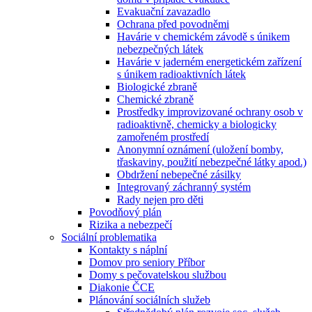
Evakuační zavazadlo
Ochrana před povodněmi
Havárie v chemickém závodě s únikem
nebezpečných látek
Havárie v jaderném energetickém zařízení
s únikem radioaktivních látek
Biologické zbraně
Chemické zbraně
Prostředky improvizované ochrany osob v
radioaktivně, chemicky a biologicky
zamořeném prostředí
Anonymní oznámení (uložení bomby,
třaskaviny, použití nebezpečné látky apod.)
Obdržení nebepečné zásilky
Integrovaný záchranný systém
Rady nejen pro děti
Povodňový plán
Rizika a nebezpečí
Sociální problematika
Kontakty s náplní
Domov pro seniory Příbor
Domy s pečovatelskou službou
Diakonie ČCE
Plánování sociálních služeb