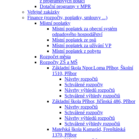
z programových dotací
Dotační programy v MPR
Veřejné zakázky
Finance (rozpočty, poplatky, smlouvy ...)
Místní poplatky
Místní poplatek za obecní systém
odpadového hospodářství
Místní poplatek ze psů
Místní poplatek za užívání VP
Místní poplatek z pobytu
Rozpočet města
Rozpočty ZŠ a MŠ
Základní škola Npor.Loma Příbor, Školní
1510, Příbor
Návrhy rozpočtů
Schválené rozpočty
Návrhy výhledů rozpočtů
Schválené výhledy rozpočtů
Základní škola Příbor, Jičínská 486, Příbor
Návrhy rozpočtů
Schválené rozpočty
Návrhy výhledů rozpočtů
Schválené výhledy rozpočtů
Mateřská škola Kamarád, Frenštátská
1370, Příbor