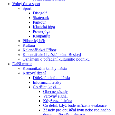
Volný čas a sport
Sport
Discgolf
Skatepark
Parkour
Klasická jóga
Powerjóga
Koupaliště
Příborský běh
Kultura
Kalendář akcí Příbor
Kalendář akcí Lašská brána Beskyd
Oznámení o pořádání kulturního podniku
Další témata
Komunikační kanály města
Krizové řízení
Důležitá telefonní čísla
Informační letáky
Co dělat, když ...
Obecné zásady
Varovný signál
Když zazní siréna
Co dělat, když bude nařízena evakuace
Zásady pro opuštění bytu nebo rodinného
domu v případě evakuace