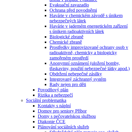
Evakuační zavazadlo
Ochrana před povodněmi
Havárie v chemickém závodě s únikem
nebezpečných látek
Havárie v jaderném energetickém zařízení
s únikem radioaktivních látek
Biologické zbraně
Chemické zbraně
Prostředky improvizované ochrany osob v
radioaktivně, chemicky a biologicky
zamořeném prostředí
Anonymní oznámení (uložení bomby,
třaskaviny, použití nebezpečné látky apod.)
Obdržení nebepečné zásilky
Integrovaný záchranný systém
Rady nejen pro děti
Povodňový plán
Rizika a nebezpečí
Sociální problematika
Kontakty s náplní
Domov pro seniory Příbor
Domy s pečovatelskou službou
Diakonie ČCE
Plánování sociálních služeb