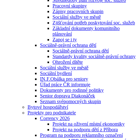
Střednědobý plán rozvoje soc. služeb
Pracovní skupiny
Zápisy pracovních skupin
Sociální služby ve městě
Zjišťování potřeb poskytování soc. služeb
Základní dokumenty komunitního
plánování
Zapoj se i ty
Sociálně-právní ochrana dětí
Sociálně-právní ochrana dětí
Standardy kvality sociálně-právní ochrany
Ohrožení dítěte
Sociální služby ve městě
Sociální bydlení
IN.F.Obálka pro seniory
Úřad práce ČR informuje
Dokumenty pro rodinné politiky
Senior doprava Diakonáček
Seznam svépomocných skupin
Bytové hospodářství
Projekty pro podnikatele
Corrency 2026
Projekt na oživení místní ekonomiky
Projekt na podporu dětí z Příbora
Program na podporu reklamního označení