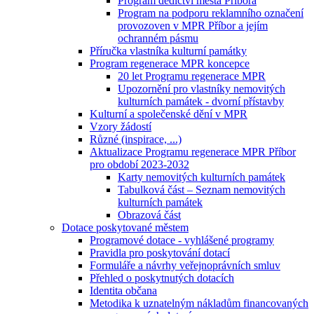
Program dědictví města Příbora
Program na podporu reklamního označení
provozoven v MPR Příbor a jejím
ochranném pásmu
Příručka vlastníka kulturní památky
Program regenerace MPR koncepce
20 let Programu regenerace MPR
Upozornění pro vlastníky nemovitých
kulturních památek - dvorní přístavby
Kulturní a společenské dění v MPR
Vzory žádostí
Různé (inspirace, ...)
Aktualizace Programu regenerace MPR Příbor
pro období 2023-2032
Karty nemovitých kulturních památek
Tabulková část – Seznam nemovitých
kulturních památek
Obrazová část
Dotace poskytované městem
Programové dotace - vyhlášené programy
Pravidla pro poskytování dotací
Formuláře a návrhy veřejnoprávních smluv
Přehled o poskytnutých dotacích
Identita občana
Metodika k uznatelným nákladům financovaných