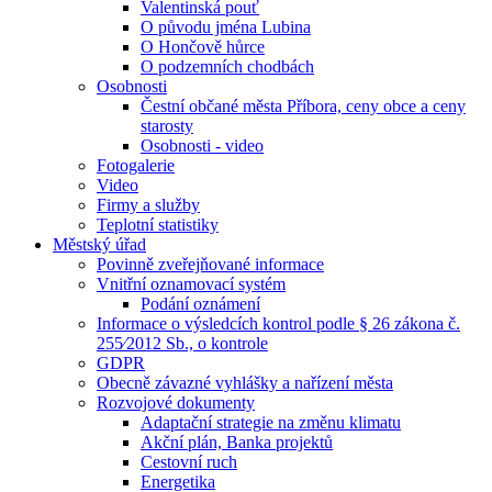
Valentinská pouť
O původu jména Lubina
O Hončově hůrce
O podzemních chodbách
Osobnosti
Čestní občané města Příbora, ceny obce a ceny
starosty
Osobnosti - video
Fotogalerie
Video
Firmy a služby
Teplotní statistiky
Městský úřad
Povinně zveřejňované informace
Vnitřní oznamovací systém
Podání oznámení
Informace o výsledcích kontrol podle § 26 zákona č.
255⁄2012 Sb., o kontrole
GDPR
Obecně závazné vyhlášky a nařízení města
Rozvojové dokumenty
Adaptační strategie na změnu klimatu
Akční plán, Banka projektů
Cestovní ruch
Energetika