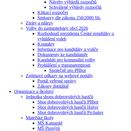
Návrhy výhledů rozpočtů
Schválené výhledy rozpočtů
Klikací rozpočet
Smlouvy dle zákona 250⁄2000 Sb.
Ztráty a nálezy
Volby do zastupitelstev obcí 2026
Rozhodnutí prezidenta České republiky o
vyhlášení voleb
Kontakty
Informace pro kandidáty a voliče
Dokumenty ke kandidatuře
Kandidáti pro komunální volby
Prohlášení o transparentnosti
Společně pro Příbor
Zajímavé odkazy na webové portály
Portál veřejné správy
Zákony digitálně
Organizace a školství
Jednotka sboru dobrovolných hasičů
Sbor dobrovolných hasičů Příbor
Sbor dobrovolných hasičů Hájov
Sbor dobrovolných hasičů Prchalov
Mateřské školy
MŠ Kamarád
MŠ Pionýrů