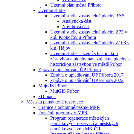
Územní plán města Příbora
Územní studie
Územní studie zastavitelné plochy 3⁄Z5
Analytická část
Návrhová část
Územní studie zastavitelné plochy Z73 v
k.ú. Klokočov u Příbora
Územní studie zastavitelné plochy Z108 v
k.ú. Hájov
Územní studie - území s historickou
zástavbou a plochy navazující na plochy s
historickou zástavbou ve městě Příbor
Zpráva o uplatňování ÚP Příbora
Zpráva o uplatňování ÚP Příbora 2017
Zpráva o uplatňování ÚP Příbora 2022
MujGIS Příbor
MujGIS Příbor
3D mapa
Městská památková rezervace
Hranice a ochranné pásmo MPR
Dotační programy v MPR
Program regenerace městských
památkových rezervací a městských
památkových zón MK ČR