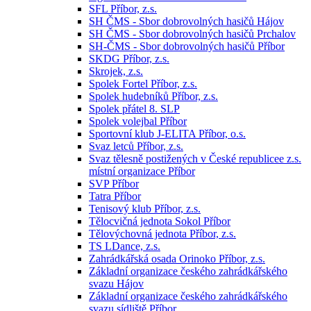
SFL Příbor, z.s.
SH ČMS - Sbor dobrovolných hasičů Hájov
SH ČMS - Sbor dobrovolných hasičů Prchalov
SH-ČMS - Sbor dobrovolných hasičů Příbor
SKDG Příbor, z.s.
Skrojek, z.s.
Spolek Fortel Příbor, z.s.
Spolek hudebníků Příbor, z.s.
Spolek přátel 8. SLP
Spolek volejbal Příbor
Sportovní klub J-ELITA Příbor, o.s.
Svaz letců Příbor, z.s.
Svaz tělesně postižených v České republicee z.s.
místní organizace Příbor
SVP Příbor
Tatra Příbor
Tenisový klub Příbor, z.s.
Tělocvičná jednota Sokol Příbor
Tělovýchovná jednota Příbor, z.s.
TS LDance, z.s.
Zahrádkářská osada Orinoko Příbor, z.s.
Základní organizace českého zahrádkářského
svazu Hájov
Základní organizace českého zahrádkářského
svazu sídliště Příbor