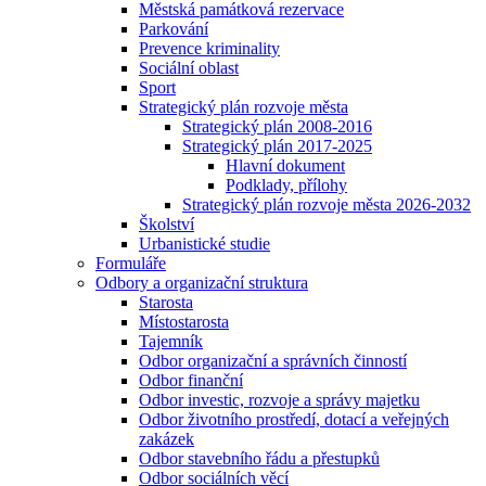
Městská památková rezervace
Parkování
Prevence kriminality
Sociální oblast
Sport
Strategický plán rozvoje města
Strategický plán 2008-2016
Strategický plán 2017-2025
Hlavní dokument
Podklady, přílohy
Strategický plán rozvoje města 2026-2032
Školství
Urbanistické studie
Formuláře
Odbory a organizační struktura
Starosta
Místostarosta
Tajemník
Odbor organizační a správních činností
Odbor finanční
Odbor investic, rozvoje a správy majetku
Odbor životního prostředí, dotací a veřejných
zakázek
Odbor stavebního řádu a přestupků
Odbor sociálních věcí