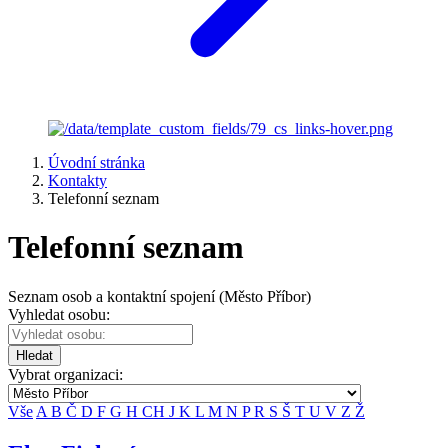
Úvodní stránka
Kontakty
Telefonní seznam
Telefonní seznam
Seznam osob a kontaktní spojení (Město Příbor)
Vyhledat osobu:
Hledat
Vybrat organizaci:
Vše
A
B
Č
D
F
G
H
CH
J
K
L
M
N
P
R
S
Š
T
U
V
Z
Ž