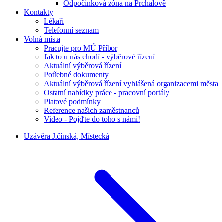
Odpočinková zóna na Prchalově
Kontakty
Lékaři
Telefonní seznam
Volná místa
Pracujte pro MÚ Příbor
Jak to u nás chodí - výběrové řízení
Aktuální výběrová řízení
Potřebné dokumenty
Aktuální výběrová řízení vyhlášená organizacemi města
Ostatní nabídky práce - pracovní portály
Platové podmínky
Reference našich zaměstnanců
Video - Pojďte do toho s námi!
Uzávěra Jičínská, Místecká