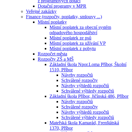
z programových dotací
Dotační programy v MPR
Veřejné zakázky
Finance (rozpočty, poplatky, smlouvy ...)
Místní poplatky
Místní poplatek za obecní systém
odpadového hospodářství
Místní poplatek ze psů
Místní poplatek za užívání VP
Místní poplatek z pobytu
Rozpočet města
Rozpočty ZŠ a MŠ
Základní škola Npor.Loma Příbor, Školní
1510, Příbor
Návrhy rozpočtů
Schválené rozpočty
Návrhy výhledů rozpočtů
Schválené výhledy rozpočtů
Základní škola Příbor, Jičínská 486, Příbor
Návrhy rozpočtů
Schválené rozpočty
Návrhy výhledů rozpočtů
Schválené výhledy rozpočtů
Mateřská škola Kamarád, Frenštátská
1370, Příbor