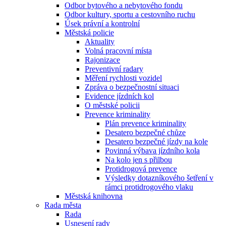
Odbor bytového a nebytového fondu
Odbor kultury, sportu a cestovního ruchu
Úsek právní a kontrolní
Městská policie
Aktuality
Volná pracovní místa
Rajonizace
Preventivní radary
Měření rychlosti vozidel
Zpráva o bezpečnostní situaci
Evidence jízdních kol
O městské policii
Prevence kriminality
Plán prevence kriminality
Desatero bezpečné chůze
Desatero bezpečné jízdy na kole
Povinná výbava jízdního kola
Na kolo jen s přilbou
Protidrogová prevence
Výsledky dotazníkového šetření v
rámci protidrogového vlaku
Městská knihovna
Rada města
Rada
Usnesení rady