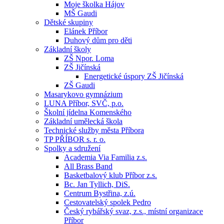
Moje školka Hájov
MŠ Gaudi
Dětské skupiny
Elánek Příbor
Duhový dům pro děti
Základní školy
ZŠ Npor. Loma
ZŠ Jičínská
Energetické úspory ZŠ Jičínská
ZŠ Gaudi
Masarykovo gymnázium
LUNA Příbor, SVČ, p.o.
Školní jídelna Komenského
Základní umělecká škola
Technické služby města Příbora
TP PŘÍBOR s. r. o.
Spolky a sdružení
Academia Via Familia z.s.
All Brass Band
Basketbalový klub Příbor z.s.
Bc. Jan Tyllich, DiS.
Centrum Bystřina, z.ú.
Cestovatelský spolek Pedro
Český rybářský svaz, z.s., místní organizace
Příbor