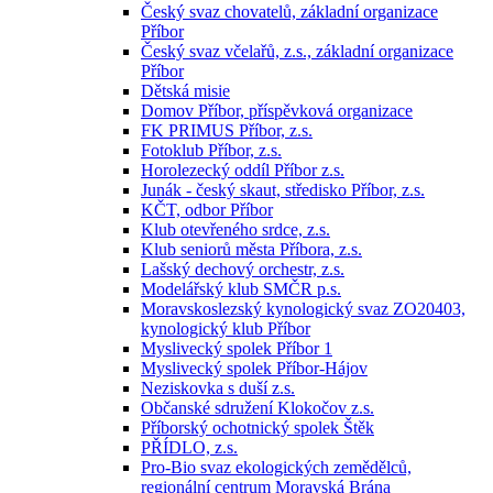
Český svaz chovatelů, základní organizace
Příbor
Český svaz včelařů, z.s., základní organizace
Příbor
Dětská misie
Domov Příbor, příspěvková organizace
FK PRIMUS Příbor, z.s.
Fotoklub Příbor, z.s.
Horolezecký oddíl Příbor z.s.
Junák - český skaut, středisko Příbor, z.s.
KČT, odbor Příbor
Klub otevřeného srdce, z.s.
Klub seniorů města Příbora, z.s.
Lašský dechový orchestr, z.s.
Modelářský klub SMČR p.s.
Moravskoslezský kynologický svaz ZO20403,
kynologický klub Příbor
Myslivecký spolek Příbor 1
Myslivecký spolek Příbor-Hájov
Neziskovka s duší z.s.
Občanské sdružení Klokočov z.s.
Příborský ochotnický spolek Štěk
PŘÍDLO, z.s.
Pro-Bio svaz ekologických zemědělců,
regionální centrum Moravská Brána