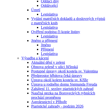
Oddací dny
Oddávající
Úmrtí
Legislativa
Vydání matričních dokladů a doslovných výpisů
z matričních knih
Legislativa
Ověření podpisu či kopie listiny
Legislativa
Jméno a příjmení
Jméno
Příjmení
Legislativa
Výsadba a kácení
Aktuální dění v zeleni
Obnova zeleně v ulici Jičínská
Postupné úpravy okolí kostela sv. Valentina
Předprostor hřbitova čeká úpravy
Úprava okolí kolem kostela sv. Kříže
Úprava u rodného domu Sigmunda Freuda
Zahájení 11. sezóny piaristických zahrad
Naučná stezka na Boroveckých rybnících
prochází proměnou
Agrolesnictví v Příboře
Piaristické zahrady - podzim 2026