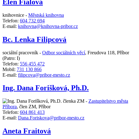
Elen Fialová
knihovnice -
Městská knihovna
Telefon:
604 732 694
E-mail:
knihovna@knihovna-pribor.cz
Bc. Lenka Filipcová
sociální pracovník -
Odbor sociálních věcí
,
Freudova 118, Příbor
(Patro: I)
Telefon:
556 455 472
Mobil:
731 130 866
E-mail:
filipcova@pribor-mesto.cz
Ing. Dana Forišková, Ph.D.
členka ZM -
Zastupitelstvo města
Příbora
,
člen ZM, Příbor
Telefon:
604 861 413
E-mail:
Dana.Foriskova@pribor-mesto.cz
Aneta Fraitová