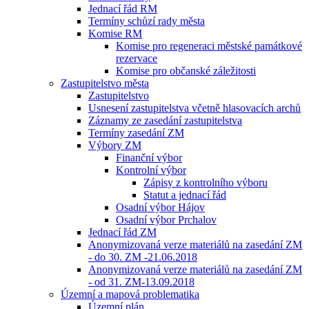
Jednací řád RM
Termíny schůzí rady města
Komise RM
Komise pro regeneraci městské památkové
rezervace
Komise pro občanské záležitosti
Zastupitelstvo města
Zastupitelstvo
Usnesení zastupitelstva včetně hlasovacích archů
Záznamy ze zasedání zastupitelstva
Termíny zasedání ZM
Výbory ZM
Finanční výbor
Kontrolní výbor
Zápisy z kontrolního výboru
Statut a jednací řád
Osadní výbor Hájov
Osadní výbor Prchalov
Jednací řád ZM
Anonymizovaná verze materiálů na zasedání ZM
- do 30. ZM -21.06.2018
Anonymizovaná verze materiálů na zasedání ZM
- od 31. ZM-13.09.2018
Územní a mapová problematika
Územní plán