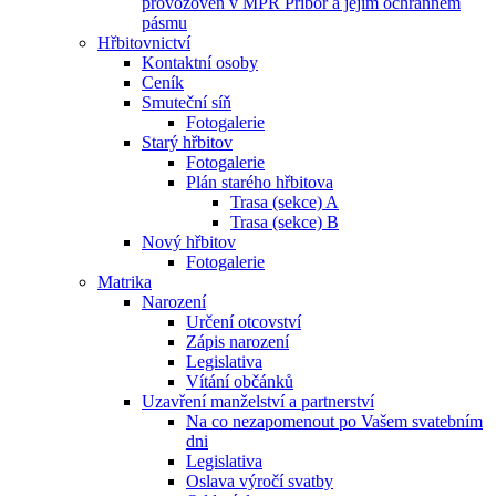
provozoven v MPR Příbor a jejím ochranném
pásmu
Hřbitovnictví
Kontaktní osoby
Ceník
Smuteční síň
Fotogalerie
Starý hřbitov
Fotogalerie
Plán starého hřbitova
Trasa (sekce) A
Trasa (sekce) B
Nový hřbitov
Fotogalerie
Matrika
Narození
Určení otcovství
Zápis narození
Legislativa
Vítání občánků
Uzavření manželství a partnerství
Na co nezapomenout po Vašem svatebním
dni
Legislativa
Oslava výročí svatby