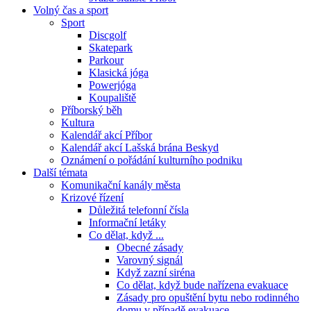
Volný čas a sport
Sport
Discgolf
Skatepark
Parkour
Klasická jóga
Powerjóga
Koupaliště
Příborský běh
Kultura
Kalendář akcí Příbor
Kalendář akcí Lašská brána Beskyd
Oznámení o pořádání kulturního podniku
Další témata
Komunikační kanály města
Krizové řízení
Důležitá telefonní čísla
Informační letáky
Co dělat, když ...
Obecné zásady
Varovný signál
Když zazní siréna
Co dělat, když bude nařízena evakuace
Zásady pro opuštění bytu nebo rodinného
domu v případě evakuace