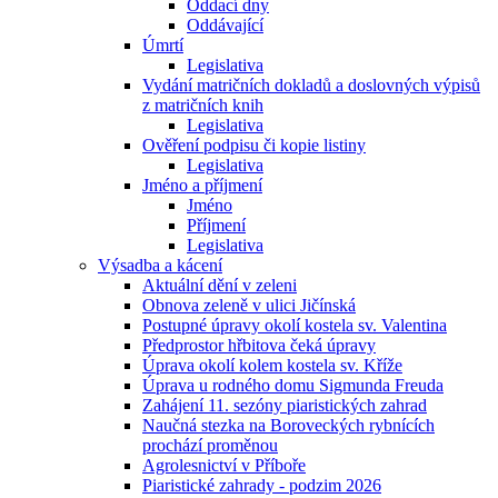
Oddací dny
Oddávající
Úmrtí
Legislativa
Vydání matričních dokladů a doslovných výpisů
z matričních knih
Legislativa
Ověření podpisu či kopie listiny
Legislativa
Jméno a příjmení
Jméno
Příjmení
Legislativa
Výsadba a kácení
Aktuální dění v zeleni
Obnova zeleně v ulici Jičínská
Postupné úpravy okolí kostela sv. Valentina
Předprostor hřbitova čeká úpravy
Úprava okolí kolem kostela sv. Kříže
Úprava u rodného domu Sigmunda Freuda
Zahájení 11. sezóny piaristických zahrad
Naučná stezka na Boroveckých rybnících
prochází proměnou
Agrolesnictví v Příboře
Piaristické zahrady - podzim 2026