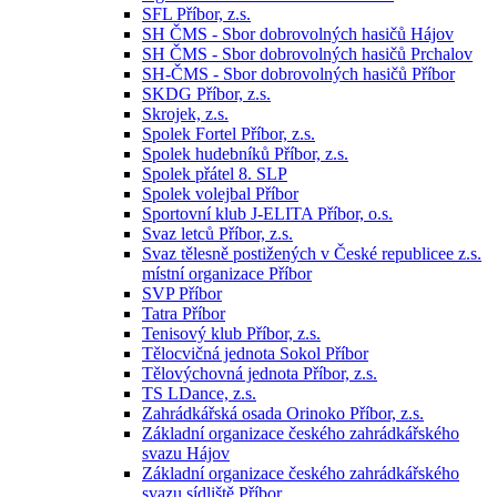
SFL Příbor, z.s.
SH ČMS - Sbor dobrovolných hasičů Hájov
SH ČMS - Sbor dobrovolných hasičů Prchalov
SH-ČMS - Sbor dobrovolných hasičů Příbor
SKDG Příbor, z.s.
Skrojek, z.s.
Spolek Fortel Příbor, z.s.
Spolek hudebníků Příbor, z.s.
Spolek přátel 8. SLP
Spolek volejbal Příbor
Sportovní klub J-ELITA Příbor, o.s.
Svaz letců Příbor, z.s.
Svaz tělesně postižených v České republicee z.s.
místní organizace Příbor
SVP Příbor
Tatra Příbor
Tenisový klub Příbor, z.s.
Tělocvičná jednota Sokol Příbor
Tělovýchovná jednota Příbor, z.s.
TS LDance, z.s.
Zahrádkářská osada Orinoko Příbor, z.s.
Základní organizace českého zahrádkářského
svazu Hájov
Základní organizace českého zahrádkářského
svazu sídliště Příbor