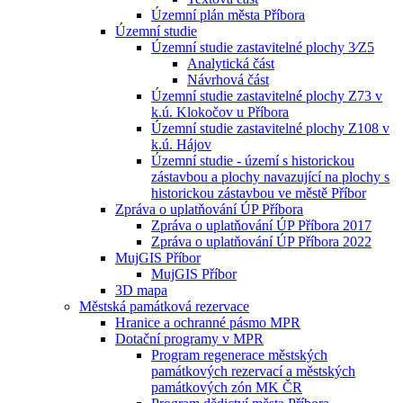
Územní plán města Příbora
Územní studie
Územní studie zastavitelné plochy 3⁄Z5
Analytická část
Návrhová část
Územní studie zastavitelné plochy Z73 v
k.ú. Klokočov u Příbora
Územní studie zastavitelné plochy Z108 v
k.ú. Hájov
Územní studie - území s historickou
zástavbou a plochy navazující na plochy s
historickou zástavbou ve městě Příbor
Zpráva o uplatňování ÚP Příbora
Zpráva o uplatňování ÚP Příbora 2017
Zpráva o uplatňování ÚP Příbora 2022
MujGIS Příbor
MujGIS Příbor
3D mapa
Městská památková rezervace
Hranice a ochranné pásmo MPR
Dotační programy v MPR
Program regenerace městských
památkových rezervací a městských
památkových zón MK ČR