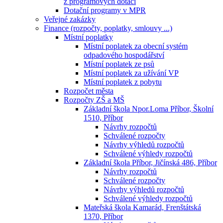
z programových dotací
Dotační programy v MPR
Veřejné zakázky
Finance (rozpočty, poplatky, smlouvy ...)
Místní poplatky
Místní poplatek za obecní systém
odpadového hospodářství
Místní poplatek ze psů
Místní poplatek za užívání VP
Místní poplatek z pobytu
Rozpočet města
Rozpočty ZŠ a MŠ
Základní škola Npor.Loma Příbor, Školní
1510, Příbor
Návrhy rozpočtů
Schválené rozpočty
Návrhy výhledů rozpočtů
Schválené výhledy rozpočtů
Základní škola Příbor, Jičínská 486, Příbor
Návrhy rozpočtů
Schválené rozpočty
Návrhy výhledů rozpočtů
Schválené výhledy rozpočtů
Mateřská škola Kamarád, Frenštátská
1370, Příbor