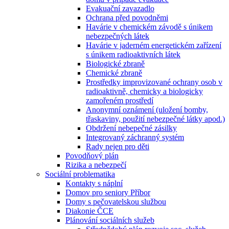
Evakuační zavazadlo
Ochrana před povodněmi
Havárie v chemickém závodě s únikem
nebezpečných látek
Havárie v jaderném energetickém zařízení
s únikem radioaktivních látek
Biologické zbraně
Chemické zbraně
Prostředky improvizované ochrany osob v
radioaktivně, chemicky a biologicky
zamořeném prostředí
Anonymní oznámení (uložení bomby,
třaskaviny, použití nebezpečné látky apod.)
Obdržení nebepečné zásilky
Integrovaný záchranný systém
Rady nejen pro děti
Povodňový plán
Rizika a nebezpečí
Sociální problematika
Kontakty s náplní
Domov pro seniory Příbor
Domy s pečovatelskou službou
Diakonie ČCE
Plánování sociálních služeb