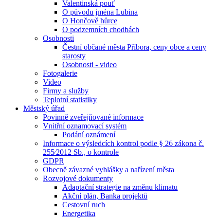
Valentinská pouť
O původu jména Lubina
O Hončově hůrce
O podzemních chodbách
Osobnosti
Čestní občané města Příbora, ceny obce a ceny
starosty
Osobnosti - video
Fotogalerie
Video
Firmy a služby
Teplotní statistiky
Městský úřad
Povinně zveřejňované informace
Vnitřní oznamovací systém
Podání oznámení
Informace o výsledcích kontrol podle § 26 zákona č.
255⁄2012 Sb., o kontrole
GDPR
Obecně závazné vyhlášky a nařízení města
Rozvojové dokumenty
Adaptační strategie na změnu klimatu
Akční plán, Banka projektů
Cestovní ruch
Energetika