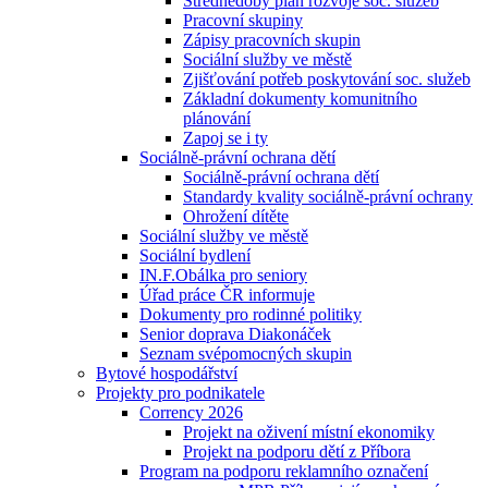
Střednědobý plán rozvoje soc. služeb
Pracovní skupiny
Zápisy pracovních skupin
Sociální služby ve městě
Zjišťování potřeb poskytování soc. služeb
Základní dokumenty komunitního
plánování
Zapoj se i ty
Sociálně-právní ochrana dětí
Sociálně-právní ochrana dětí
Standardy kvality sociálně-právní ochrany
Ohrožení dítěte
Sociální služby ve městě
Sociální bydlení
IN.F.Obálka pro seniory
Úřad práce ČR informuje
Dokumenty pro rodinné politiky
Senior doprava Diakonáček
Seznam svépomocných skupin
Bytové hospodářství
Projekty pro podnikatele
Corrency 2026
Projekt na oživení místní ekonomiky
Projekt na podporu dětí z Příbora
Program na podporu reklamního označení