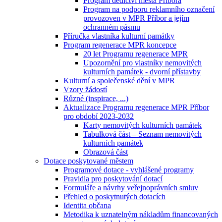
Program dědictví města Příbora
Program na podporu reklamního označení
provozoven v MPR Příbor a jejím
ochranném pásmu
Příručka vlastníka kulturní památky
Program regenerace MPR koncepce
20 let Programu regenerace MPR
Upozornění pro vlastníky nemovitých
kulturních památek - dvorní přístavby
Kulturní a společenské dění v MPR
Vzory žádostí
Různé (inspirace, ...)
Aktualizace Programu regenerace MPR Příbor
pro období 2023-2032
Karty nemovitých kulturních památek
Tabulková část – Seznam nemovitých
kulturních památek
Obrazová část
Dotace poskytované městem
Programové dotace - vyhlášené programy
Pravidla pro poskytování dotací
Formuláře a návrhy veřejnoprávních smluv
Přehled o poskytnutých dotacích
Identita občana
Metodika k uznatelným nákladům financovaných