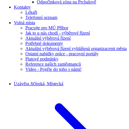
Odpočinková zóna na Prchalově
Kontakty
Lékaři
Telefonní seznam
Volná místa
Pracujte pro MÚ Příbor
Jak to u nás chodí - výběrové řízení
Aktuální výběrová řízení
Potřebné dokumenty
Aktuální výběrová řízení vyhlášená organizacemi města
Ostatní nabídky práce - pracovní portály
Platové podmínky
Reference našich zaměstnanců
Video - Pojďte do toho s námi!
Uzávěra Jičínská, Místecká