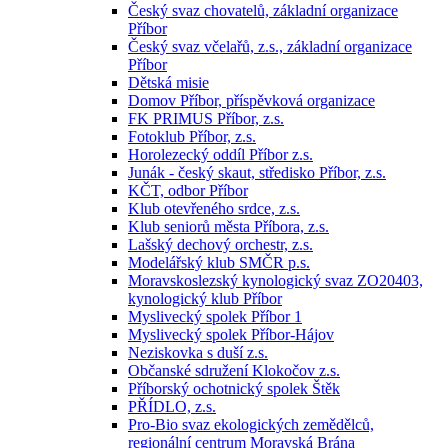
Český svaz chovatelů, základní organizace
Příbor
Český svaz včelařů, z.s., základní organizace
Příbor
Dětská misie
Domov Příbor, příspěvková organizace
FK PRIMUS Příbor, z.s.
Fotoklub Příbor, z.s.
Horolezecký oddíl Příbor z.s.
Junák - český skaut, středisko Příbor, z.s.
KČT, odbor Příbor
Klub otevřeného srdce, z.s.
Klub seniorů města Příbora, z.s.
Lašský dechový orchestr, z.s.
Modelářský klub SMČR p.s.
Moravskoslezský kynologický svaz ZO20403,
kynologický klub Příbor
Myslivecký spolek Příbor 1
Myslivecký spolek Příbor-Hájov
Neziskovka s duší z.s.
Občanské sdružení Klokočov z.s.
Příborský ochotnický spolek Štěk
PŘÍDLO, z.s.
Pro-Bio svaz ekologických zemědělců,
regionální centrum Moravská Brána