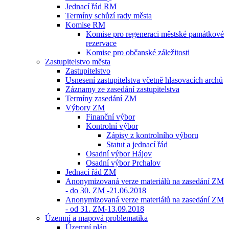
Jednací řád RM
Termíny schůzí rady města
Komise RM
Komise pro regeneraci městské památkové
rezervace
Komise pro občanské záležitosti
Zastupitelstvo města
Zastupitelstvo
Usnesení zastupitelstva včetně hlasovacích archů
Záznamy ze zasedání zastupitelstva
Termíny zasedání ZM
Výbory ZM
Finanční výbor
Kontrolní výbor
Zápisy z kontrolního výboru
Statut a jednací řád
Osadní výbor Hájov
Osadní výbor Prchalov
Jednací řád ZM
Anonymizovaná verze materiálů na zasedání ZM
- do 30. ZM -21.06.2018
Anonymizovaná verze materiálů na zasedání ZM
- od 31. ZM-13.09.2018
Územní a mapová problematika
Územní plán