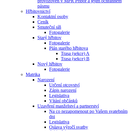
provozoven v MPR Příbor a jejím ochranném
pásmu
Hřbitovnictví
Kontaktní osoby
Ceník
Smuteční síň
Fotogalerie
Starý hřbitov
Fotogalerie
Plán starého hřbitova
Trasa (sekce) A
Trasa (sekce) B
Nový hřbitov
Fotogalerie
Matrika
Narození
Určení otcovství
Zápis narození
Legislativa
Vítání občánků
Uzavření manželství a partnerství
Na co nezapomenout po Vašem svatebním
dni
Legislativa
Oslava výročí svatby