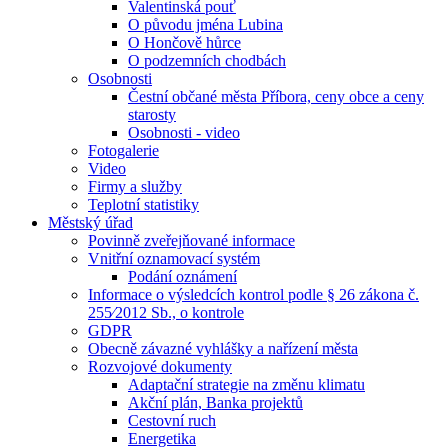
Valentinská pouť
O původu jména Lubina
O Hončově hůrce
O podzemních chodbách
Osobnosti
Čestní občané města Příbora, ceny obce a ceny
starosty
Osobnosti - video
Fotogalerie
Video
Firmy a služby
Teplotní statistiky
Městský úřad
Povinně zveřejňované informace
Vnitřní oznamovací systém
Podání oznámení
Informace o výsledcích kontrol podle § 26 zákona č.
255⁄2012 Sb., o kontrole
GDPR
Obecně závazné vyhlášky a nařízení města
Rozvojové dokumenty
Adaptační strategie na změnu klimatu
Akční plán, Banka projektů
Cestovní ruch
Energetika