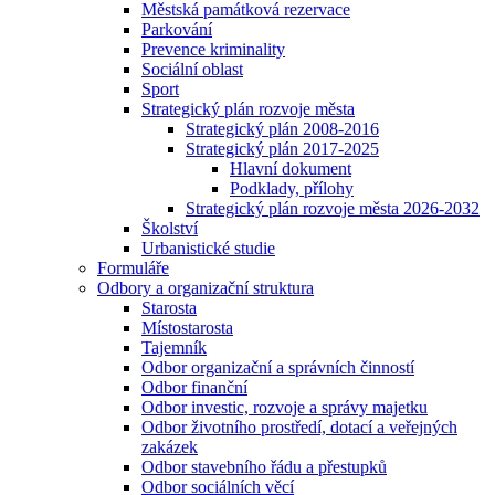
Městská památková rezervace
Parkování
Prevence kriminality
Sociální oblast
Sport
Strategický plán rozvoje města
Strategický plán 2008-2016
Strategický plán 2017-2025
Hlavní dokument
Podklady, přílohy
Strategický plán rozvoje města 2026-2032
Školství
Urbanistické studie
Formuláře
Odbory a organizační struktura
Starosta
Místostarosta
Tajemník
Odbor organizační a správních činností
Odbor finanční
Odbor investic, rozvoje a správy majetku
Odbor životního prostředí, dotací a veřejných
zakázek
Odbor stavebního řádu a přestupků
Odbor sociálních věcí