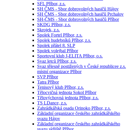
SFL Příbor, z.s.
SH ČMS - Sbor dobrovolných hasičů Hájov
SH ČMS - Sbor dobrovolných hasičů Prchalov
SH-ČMS - Sbor dobrovolných hasičů Příbor
SKDG Příbor, z.s.
Skrojek, z.s.
Spolek Fortel Příbor, z.s.
Spolek hudebníků Příbor, z.s.
Spolek přátel 8. SLP
Spolek volejbal Příbor
Sportovní klub J-ELITA Příbor, o.s.
Svaz letců Příbor, z.s.
Svaz tělesně postižených v České republicee z.s.
místní organizace Příbor
SVP Příbor
Tatra Příbor
Tenisový klub Příbor, z.s.
Tělocvičná jednota Sokol Příbor
Tělovýchovná jednota Příbor, z.s.
TS LDance, z.s.
Zahrádkářská osada Orinoko Příbor, z.s.
Základní organizace českého zahrádkářského
svazu Hájov
Základní organizace českého zahrádkářského
svazu sídliště Příbor