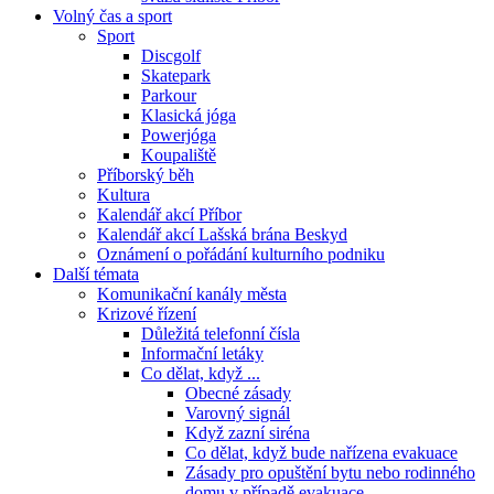
Volný čas a sport
Sport
Discgolf
Skatepark
Parkour
Klasická jóga
Powerjóga
Koupaliště
Příborský běh
Kultura
Kalendář akcí Příbor
Kalendář akcí Lašská brána Beskyd
Oznámení o pořádání kulturního podniku
Další témata
Komunikační kanály města
Krizové řízení
Důležitá telefonní čísla
Informační letáky
Co dělat, když ...
Obecné zásady
Varovný signál
Když zazní siréna
Co dělat, když bude nařízena evakuace
Zásady pro opuštění bytu nebo rodinného
domu v případě evakuace