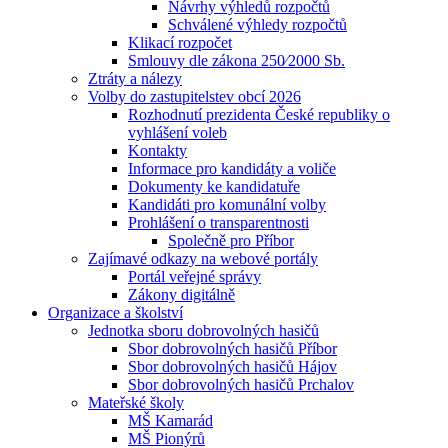
Návrhy výhledů rozpočtů
Schválené výhledy rozpočtů
Klikací rozpočet
Smlouvy dle zákona 250⁄2000 Sb.
Ztráty a nálezy
Volby do zastupitelstev obcí 2026
Rozhodnutí prezidenta České republiky o
vyhlášení voleb
Kontakty
Informace pro kandidáty a voliče
Dokumenty ke kandidatuře
Kandidáti pro komunální volby
Prohlášení o transparentnosti
Společně pro Příbor
Zajímavé odkazy na webové portály
Portál veřejné správy
Zákony digitálně
Organizace a školství
Jednotka sboru dobrovolných hasičů
Sbor dobrovolných hasičů Příbor
Sbor dobrovolných hasičů Hájov
Sbor dobrovolných hasičů Prchalov
Mateřské školy
MŠ Kamarád
MŠ Pionýrů