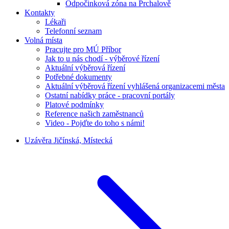
Odpočinková zóna na Prchalově
Kontakty
Lékaři
Telefonní seznam
Volná místa
Pracujte pro MÚ Příbor
Jak to u nás chodí - výběrové řízení
Aktuální výběrová řízení
Potřebné dokumenty
Aktuální výběrová řízení vyhlášená organizacemi města
Ostatní nabídky práce - pracovní portály
Platové podmínky
Reference našich zaměstnanců
Video - Pojďte do toho s námi!
Uzávěra Jičínská, Místecká