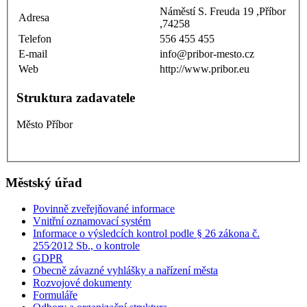
Náměstí S. Freuda 19 ,Příbor
Adresa
,74258
Telefon
556 455 455
E-mail
info@pribor-mesto.cz
Web
http://www.pribor.eu
Struktura zadavatele
Město Příbor
Městský úřad
Povinně zveřejňované informace
Vnitřní oznamovací systém
Informace o výsledcích kontrol podle § 26 zákona č.
255⁄2012 Sb., o kontrole
GDPR
Obecně závazné vyhlášky a nařízení města
Rozvojové dokumenty
Formuláře