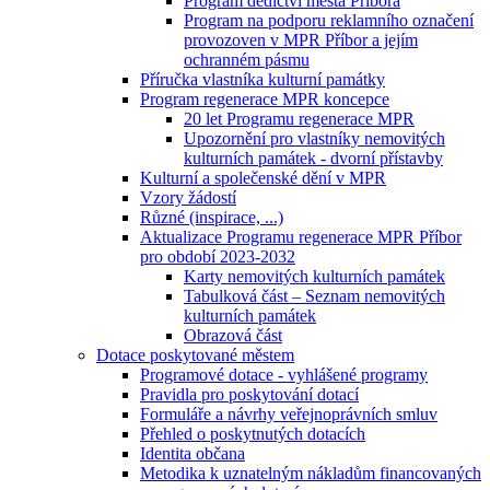
Program dědictví města Příbora
Program na podporu reklamního označení
provozoven v MPR Příbor a jejím
ochranném pásmu
Příručka vlastníka kulturní památky
Program regenerace MPR koncepce
20 let Programu regenerace MPR
Upozornění pro vlastníky nemovitých
kulturních památek - dvorní přístavby
Kulturní a společenské dění v MPR
Vzory žádostí
Různé (inspirace, ...)
Aktualizace Programu regenerace MPR Příbor
pro období 2023-2032
Karty nemovitých kulturních památek
Tabulková část – Seznam nemovitých
kulturních památek
Obrazová část
Dotace poskytované městem
Programové dotace - vyhlášené programy
Pravidla pro poskytování dotací
Formuláře a návrhy veřejnoprávních smluv
Přehled o poskytnutých dotacích
Identita občana
Metodika k uznatelným nákladům financovaných