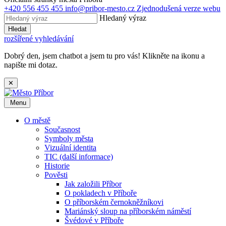
+420 556 455 455
info@pribor-mesto.cz
Zjednodušená verze webu
Hledaný výraz
Hledat
rozšířené vyhledávání
Dobrý den, jsem chatbot a jsem tu pro vás! Klikněte na ikonu a
napište mi dotaz.
✕
Menu
O městě
Současnost
Symboly města
Vizuální identita
TIC (další informace)
Historie
Pověsti
Jak založili Příbor
O pokladech v Příboře
O příborském černokněžníkovi
Mariánský sloup na příborském náměstí
Švédové v Příboře