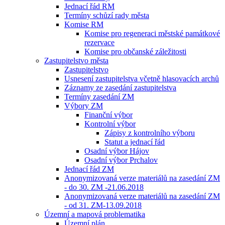
Jednací řád RM
Termíny schůzí rady města
Komise RM
Komise pro regeneraci městské památkové
rezervace
Komise pro občanské záležitosti
Zastupitelstvo města
Zastupitelstvo
Usnesení zastupitelstva včetně hlasovacích archů
Záznamy ze zasedání zastupitelstva
Termíny zasedání ZM
Výbory ZM
Finanční výbor
Kontrolní výbor
Zápisy z kontrolního výboru
Statut a jednací řád
Osadní výbor Hájov
Osadní výbor Prchalov
Jednací řád ZM
Anonymizovaná verze materiálů na zasedání ZM
- do 30. ZM -21.06.2018
Anonymizovaná verze materiálů na zasedání ZM
- od 31. ZM-13.09.2018
Územní a mapová problematika
Územní plán