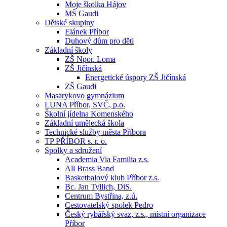
Moje školka Hájov
MŠ Gaudi
Dětské skupiny
Elánek Příbor
Duhový dům pro děti
Základní školy
ZŠ Npor. Loma
ZŠ Jičínská
Energetické úspory ZŠ Jičínská
ZŠ Gaudi
Masarykovo gymnázium
LUNA Příbor, SVČ, p.o.
Školní jídelna Komenského
Základní umělecká škola
Technické služby města Příbora
TP PŘÍBOR s. r. o.
Spolky a sdružení
Academia Via Familia z.s.
All Brass Band
Basketbalový klub Příbor z.s.
Bc. Jan Tyllich, DiS.
Centrum Bystřina, z.ú.
Cestovatelský spolek Pedro
Český rybářský svaz, z.s., místní organizace
Příbor