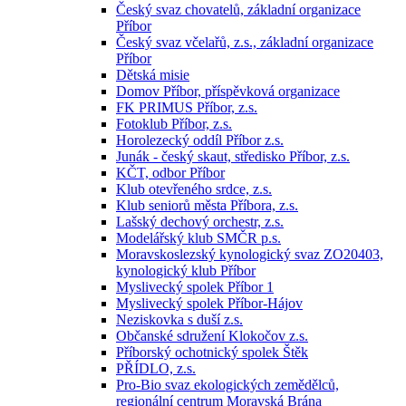
Český svaz chovatelů, základní organizace
Příbor
Český svaz včelařů, z.s., základní organizace
Příbor
Dětská misie
Domov Příbor, příspěvková organizace
FK PRIMUS Příbor, z.s.
Fotoklub Příbor, z.s.
Horolezecký oddíl Příbor z.s.
Junák - český skaut, středisko Příbor, z.s.
KČT, odbor Příbor
Klub otevřeného srdce, z.s.
Klub seniorů města Příbora, z.s.
Lašský dechový orchestr, z.s.
Modelářský klub SMČR p.s.
Moravskoslezský kynologický svaz ZO20403,
kynologický klub Příbor
Myslivecký spolek Příbor 1
Myslivecký spolek Příbor-Hájov
Neziskovka s duší z.s.
Občanské sdružení Klokočov z.s.
Příborský ochotnický spolek Štěk
PŘÍDLO, z.s.
Pro-Bio svaz ekologických zemědělců,
regionální centrum Moravská Brána