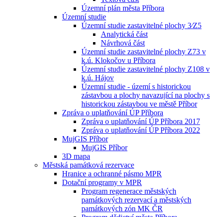
Územní plán města Příbora
Územní studie
Územní studie zastavitelné plochy 3⁄Z5
Analytická část
Návrhová část
Územní studie zastavitelné plochy Z73 v
k.ú. Klokočov u Příbora
Územní studie zastavitelné plochy Z108 v
k.ú. Hájov
Územní studie - území s historickou
zástavbou a plochy navazující na plochy s
historickou zástavbou ve městě Příbor
Zpráva o uplatňování ÚP Příbora
Zpráva o uplatňování ÚP Příbora 2017
Zpráva o uplatňování ÚP Příbora 2022
MujGIS Příbor
MujGIS Příbor
3D mapa
Městská památková rezervace
Hranice a ochranné pásmo MPR
Dotační programy v MPR
Program regenerace městských
památkových rezervací a městských
památkových zón MK ČR