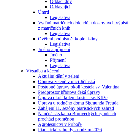
Oddací dny
Oddávající
Úmrtí
Legislativa
Vydání matričních dokladů a doslovných výpisů
z matričních knih
Legislativa
Ověření podpisu či kopie listiny
Legislativa
Jméno a příjmení
Jméno
Příjmení
Legislativa
Výsadba a kácení
Aktuální dění v zeleni
Obnova zeleně v ulici Jičínská
Postupné úpravy okolí kostela sv. Valentina
Předprostor hřbitova čeká úpravy
Úprava okolí kolem kostela sv. Kříže
Úprava u rodného domu Sigmunda Freuda
Zahájení 11. sezóny piaristických zahrad
Naučná stezka na Boroveckých rybnících
prochází proměnou
Agrolesnictví v Příboře
Piaristické zahrady - podzim 2026