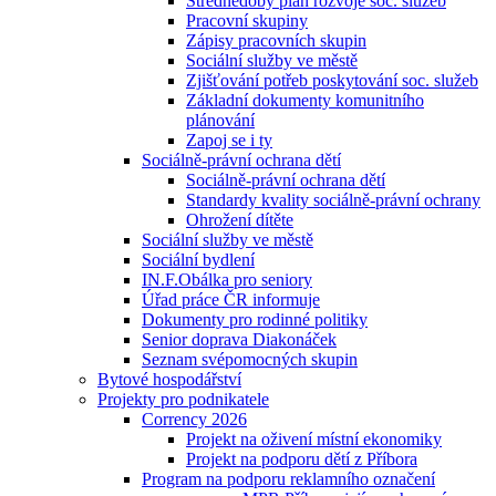
Střednědobý plán rozvoje soc. služeb
Pracovní skupiny
Zápisy pracovních skupin
Sociální služby ve městě
Zjišťování potřeb poskytování soc. služeb
Základní dokumenty komunitního
plánování
Zapoj se i ty
Sociálně-právní ochrana dětí
Sociálně-právní ochrana dětí
Standardy kvality sociálně-právní ochrany
Ohrožení dítěte
Sociální služby ve městě
Sociální bydlení
IN.F.Obálka pro seniory
Úřad práce ČR informuje
Dokumenty pro rodinné politiky
Senior doprava Diakonáček
Seznam svépomocných skupin
Bytové hospodářství
Projekty pro podnikatele
Corrency 2026
Projekt na oživení místní ekonomiky
Projekt na podporu dětí z Příbora
Program na podporu reklamního označení