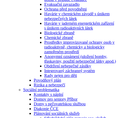
Evakuační zavazadlo
Ochrana před povodněmi
Havárie v chemickém závodě s únikem
nebezpečných látek
Havárie v jaderném energetickém zařízení
s únikem radioaktivních látek
Biologické zbraně
Chemické zbraně
Prostředky improvizované ochrany osob v
radioaktivně, chemicky a biologicky
zamořeném prostředí
Anonymní oznámení (uložení bomby,
třaskaviny, použití nebezpečné látky apod.)
Obdržení nebepečné zásilky
Integrovaný záchranný systém
Rady nejen pro děti
Povodňový plán
Rizika a nebezpečí
Sociální problematika
Kontakty s náplní
Domov pro seniory Příbor
Domy s pečovatelskou službou
Diakonie ČCE
Plánování sociálních služeb