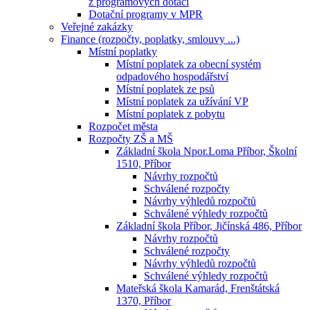
z programových dotací
Dotační programy v MPR
Veřejné zakázky
Finance (rozpočty, poplatky, smlouvy ...)
Místní poplatky
Místní poplatek za obecní systém
odpadového hospodářství
Místní poplatek ze psů
Místní poplatek za užívání VP
Místní poplatek z pobytu
Rozpočet města
Rozpočty ZŠ a MŠ
Základní škola Npor.Loma Příbor, Školní
1510, Příbor
Návrhy rozpočtů
Schválené rozpočty
Návrhy výhledů rozpočtů
Schválené výhledy rozpočtů
Základní škola Příbor, Jičínská 486, Příbor
Návrhy rozpočtů
Schválené rozpočty
Návrhy výhledů rozpočtů
Schválené výhledy rozpočtů
Mateřská škola Kamarád, Frenštátská
1370, Příbor