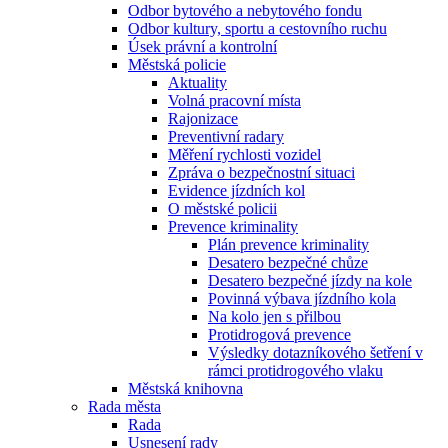
Odbor bytového a nebytového fondu
Odbor kultury, sportu a cestovního ruchu
Úsek právní a kontrolní
Městská policie
Aktuality
Volná pracovní místa
Rajonizace
Preventivní radary
Měření rychlosti vozidel
Zpráva o bezpečnostní situaci
Evidence jízdních kol
O městské policii
Prevence kriminality
Plán prevence kriminality
Desatero bezpečné chůze
Desatero bezpečné jízdy na kole
Povinná výbava jízdního kola
Na kolo jen s přilbou
Protidrogová prevence
Výsledky dotazníkového šetření v
rámci protidrogového vlaku
Městská knihovna
Rada města
Rada
Usnesení rady