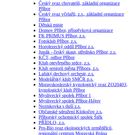
Český svaz chovatelů, základní organizace
Příbor
Český svaz včelařů, z.s., základní organizace
Příbor
Dětská misie
Domov Příbor, příspěvková organizace
FK PRIMUS Příbor, z.s.
Fotoklub Příbor, z.s.
Horolezecký oddíl Příbor z.s.
Junák - český skaut, středisko Příbor, z.s.
KČT, odbor Příbor
Klub otevřeného srdce, z.s.
Klub seniorů města Příbora, z.s.
Lašský dechový orchestr, z.s.
Modelářský klub SMČR p.s.
Moravskoslezský kynologický svaz ZO20403,
kynologický klub Příbor
Myslivecký spolek Příbor 1
Myslivecký spolek Příbor-Hájov
Neziskovka s duší z.s.
Občanské sdružení Klokočov z.s.
Příborský ochotnický spolek Štěk
PŘÍDLO, z.s.
Pro-Bio svaz ekologických zemědělců,
regionální centrum Moravská Brána