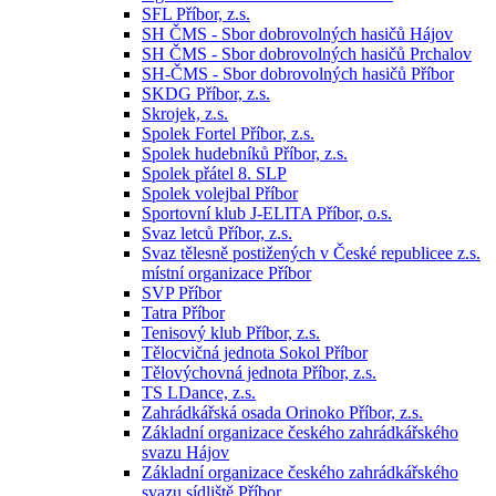
SFL Příbor, z.s.
SH ČMS - Sbor dobrovolných hasičů Hájov
SH ČMS - Sbor dobrovolných hasičů Prchalov
SH-ČMS - Sbor dobrovolných hasičů Příbor
SKDG Příbor, z.s.
Skrojek, z.s.
Spolek Fortel Příbor, z.s.
Spolek hudebníků Příbor, z.s.
Spolek přátel 8. SLP
Spolek volejbal Příbor
Sportovní klub J-ELITA Příbor, o.s.
Svaz letců Příbor, z.s.
Svaz tělesně postižených v České republicee z.s.
místní organizace Příbor
SVP Příbor
Tatra Příbor
Tenisový klub Příbor, z.s.
Tělocvičná jednota Sokol Příbor
Tělovýchovná jednota Příbor, z.s.
TS LDance, z.s.
Zahrádkářská osada Orinoko Příbor, z.s.
Základní organizace českého zahrádkářského
svazu Hájov
Základní organizace českého zahrádkářského
svazu sídliště Příbor