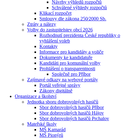
Návrhy výhledů rozpočtů
Schválené výhledy rozpočtů
Klikací rozpočet
Smlouvy dle zákona 250⁄2000 Sb.
Ztráty a nálezy
Volby do zastupitelstev obcí 2026
Rozhodnutí prezidenta České republiky o
vyhlášení voleb
Kontakty
Informace pro kandidáty a voliče
Dokumenty ke kandidatuře
Kandidáti pro komunální volby
Prohlášení o transparentnosti
Společně pro Příbor
Zajímavé odkazy na webové portály
Portál veřejné správy
Zákony digitálně
Organizace a školství
Jednotka sboru dobrovolných hasičů
Sbor dobrovolných hasičů Příbor
Sbor dobrovolných hasičů Hájov
Sbor dobrovolných hasičů Prchalov
Mateřské školy
MŠ Kamarád
MŠ Pionýrů