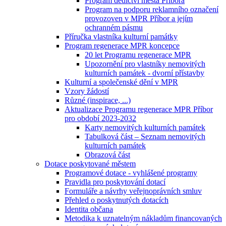
Program dědictví města Příbora
Program na podporu reklamního označení
provozoven v MPR Příbor a jejím
ochranném pásmu
Příručka vlastníka kulturní památky
Program regenerace MPR koncepce
20 let Programu regenerace MPR
Upozornění pro vlastníky nemovitých
kulturních památek - dvorní přístavby
Kulturní a společenské dění v MPR
Vzory žádostí
Různé (inspirace, ...)
Aktualizace Programu regenerace MPR Příbor
pro období 2023-2032
Karty nemovitých kulturních památek
Tabulková část – Seznam nemovitých
kulturních památek
Obrazová část
Dotace poskytované městem
Programové dotace - vyhlášené programy
Pravidla pro poskytování dotací
Formuláře a návrhy veřejnoprávních smluv
Přehled o poskytnutých dotacích
Identita občana
Metodika k uznatelným nákladům financovaných