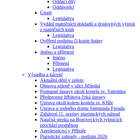
Oddací dny
Oddávající
Úmrtí
Legislativa
Vydání matričních dokladů a doslovných výpisů
z matričních knih
Legislativa
Ověření podpisu či kopie listiny
Legislativa
Jméno a příjmení
Jméno
Příjmení
Legislativa
Výsadba a kácení
Aktuální dění v zeleni
Obnova zeleně v ulici Jičínská
Postupné úpravy okolí kostela sv. Valentina
Předprostor hřbitova čeká úpravy
Úprava okolí kolem kostela sv. Kříže
Úprava u rodného domu Sigmunda Freuda
Zahájení 11. sezóny piaristických zahrad
Naučná stezka na Boroveckých rybnících
prochází proměnou
Agrolesnictví v Příboře
Piaristické zahrady - podzim 2026