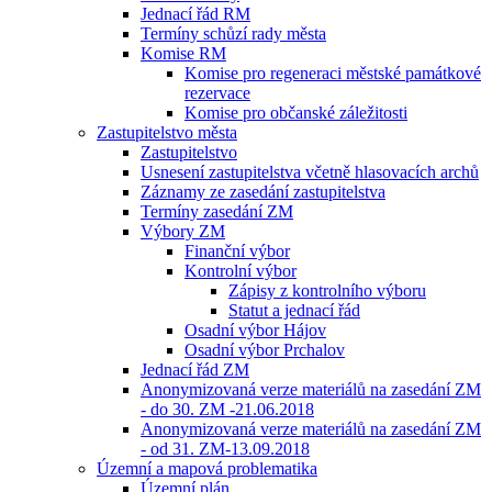
Jednací řád RM
Termíny schůzí rady města
Komise RM
Komise pro regeneraci městské památkové
rezervace
Komise pro občanské záležitosti
Zastupitelstvo města
Zastupitelstvo
Usnesení zastupitelstva včetně hlasovacích archů
Záznamy ze zasedání zastupitelstva
Termíny zasedání ZM
Výbory ZM
Finanční výbor
Kontrolní výbor
Zápisy z kontrolního výboru
Statut a jednací řád
Osadní výbor Hájov
Osadní výbor Prchalov
Jednací řád ZM
Anonymizovaná verze materiálů na zasedání ZM
- do 30. ZM -21.06.2018
Anonymizovaná verze materiálů na zasedání ZM
- od 31. ZM-13.09.2018
Územní a mapová problematika
Územní plán