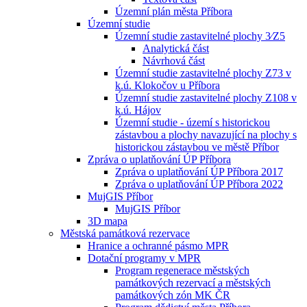
Územní plán města Příbora
Územní studie
Územní studie zastavitelné plochy 3⁄Z5
Analytická část
Návrhová část
Územní studie zastavitelné plochy Z73 v
k.ú. Klokočov u Příbora
Územní studie zastavitelné plochy Z108 v
k.ú. Hájov
Územní studie - území s historickou
zástavbou a plochy navazující na plochy s
historickou zástavbou ve městě Příbor
Zpráva o uplatňování ÚP Příbora
Zpráva o uplatňování ÚP Příbora 2017
Zpráva o uplatňování ÚP Příbora 2022
MujGIS Příbor
MujGIS Příbor
3D mapa
Městská památková rezervace
Hranice a ochranné pásmo MPR
Dotační programy v MPR
Program regenerace městských
památkových rezervací a městských
památkových zón MK ČR