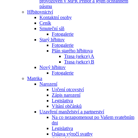
provozoven v MPR Příbor a jejím ochranném
pásmu
Hřbitovnictví
Kontaktní osoby
Ceník
Smuteční síň
Fotogalerie
Starý hřbitov
Fotogalerie
Plán starého hřbitova
Trasa (sekce) A
Trasa (sekce) B
Nový hřbitov
Fotogalerie
Matrika
Narození
Určení otcovství
Zápis narození
Legislativa
Vítání občánků
Uzavření manželství a partnerství
Na co nezapomenout po Vašem svatebním
dni
Legislativa
Oslava výročí svatby