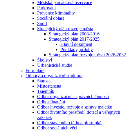
Městská památková rezervace
Parkování
Prevence kriminality
Sociální oblast
Sport
Strategický plán rozvoje města
Strategický plán 2008-2016
Strategický plán 2017-2025
Hlavní dokument
Podklady, přílohy
Strategický plán rozvoje města 2026-2032
Školství
Urbanistické studie
Formuláře
Odbory a organizační struktura
Starosta
Místostarosta
Tajemník
Odbor organizační a správních činností
Odbor finanční
Odbor investic, rozvoje a správy majetku
Odbor životního prostředí, dotací a veřejných
zakázek
Odbor stavebního řádu a přestupků
Odbor sociálních věcí