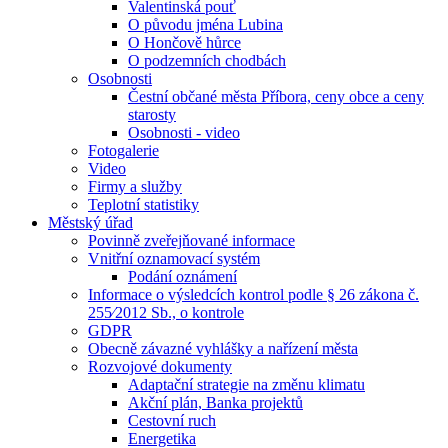
Valentinská pouť
O původu jména Lubina
O Hončově hůrce
O podzemních chodbách
Osobnosti
Čestní občané města Příbora, ceny obce a ceny
starosty
Osobnosti - video
Fotogalerie
Video
Firmy a služby
Teplotní statistiky
Městský úřad
Povinně zveřejňované informace
Vnitřní oznamovací systém
Podání oznámení
Informace o výsledcích kontrol podle § 26 zákona č.
255⁄2012 Sb., o kontrole
GDPR
Obecně závazné vyhlášky a nařízení města
Rozvojové dokumenty
Adaptační strategie na změnu klimatu
Akční plán, Banka projektů
Cestovní ruch
Energetika