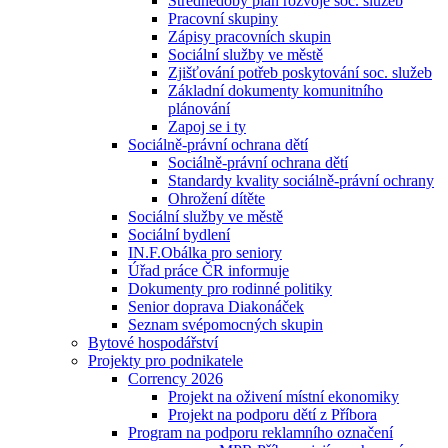
Střednědobý plán rozvoje soc. služeb
Pracovní skupiny
Zápisy pracovních skupin
Sociální služby ve městě
Zjišťování potřeb poskytování soc. služeb
Základní dokumenty komunitního
plánování
Zapoj se i ty
Sociálně-právní ochrana dětí
Sociálně-právní ochrana dětí
Standardy kvality sociálně-právní ochrany
Ohrožení dítěte
Sociální služby ve městě
Sociální bydlení
IN.F.Obálka pro seniory
Úřad práce ČR informuje
Dokumenty pro rodinné politiky
Senior doprava Diakonáček
Seznam svépomocných skupin
Bytové hospodářství
Projekty pro podnikatele
Corrency 2026
Projekt na oživení místní ekonomiky
Projekt na podporu dětí z Příbora
Program na podporu reklamního označení