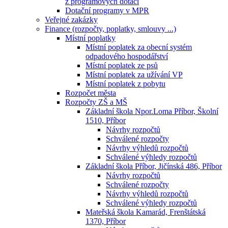
z programových dotací
Dotační programy v MPR
Veřejné zakázky
Finance (rozpočty, poplatky, smlouvy ...)
Místní poplatky
Místní poplatek za obecní systém
odpadového hospodářství
Místní poplatek ze psů
Místní poplatek za užívání VP
Místní poplatek z pobytu
Rozpočet města
Rozpočty ZŠ a MŠ
Základní škola Npor.Loma Příbor, Školní
1510, Příbor
Návrhy rozpočtů
Schválené rozpočty
Návrhy výhledů rozpočtů
Schválené výhledy rozpočtů
Základní škola Příbor, Jičínská 486, Příbor
Návrhy rozpočtů
Schválené rozpočty
Návrhy výhledů rozpočtů
Schválené výhledy rozpočtů
Mateřská škola Kamarád, Frenštátská
1370, Příbor