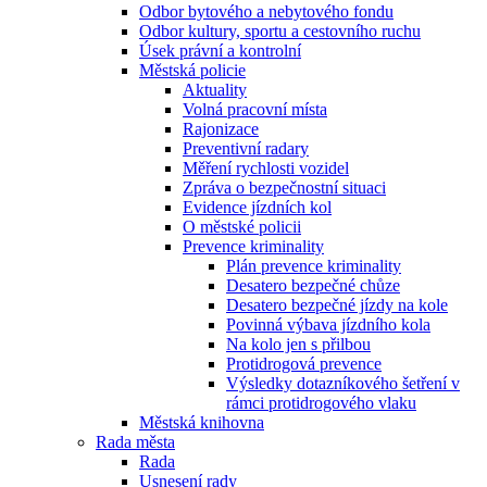
Odbor bytového a nebytového fondu
Odbor kultury, sportu a cestovního ruchu
Úsek právní a kontrolní
Městská policie
Aktuality
Volná pracovní místa
Rajonizace
Preventivní radary
Měření rychlosti vozidel
Zpráva o bezpečnostní situaci
Evidence jízdních kol
O městské policii
Prevence kriminality
Plán prevence kriminality
Desatero bezpečné chůze
Desatero bezpečné jízdy na kole
Povinná výbava jízdního kola
Na kolo jen s přilbou
Protidrogová prevence
Výsledky dotazníkového šetření v
rámci protidrogového vlaku
Městská knihovna
Rada města
Rada
Usnesení rady