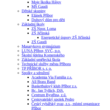
Moje školka Hájov
MŠ Gaudi
Dětské skupiny
Elánek Příbor
Duhový dům pro děti
Základní školy
ZŠ Npor. Loma
ZŠ Jičínská
Energetické úspory ZŠ Jičínská
ZŠ Gaudi
Masarykovo gymnázium
LUNA Příbor, SVČ, p.o.
Školní jídelna Komenského
Základní umělecká škola
Technické služby města Příbora
TP PŘÍBOR s. r. o.
Spolky a sdružení
Academia Via Familia z.s.
All Brass Band
Basketbalový klub Příbor z.s.
Bc. Jan Tyllich, DiS.
Centrum Bystřina, z.ú.
Cestovatelský spolek Pedro
Český rybářský svaz, z.s., místní organizace
Příbor