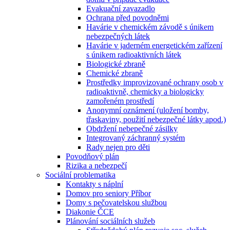
Evakuační zavazadlo
Ochrana před povodněmi
Havárie v chemickém závodě s únikem
nebezpečných látek
Havárie v jaderném energetickém zařízení
s únikem radioaktivních látek
Biologické zbraně
Chemické zbraně
Prostředky improvizované ochrany osob v
radioaktivně, chemicky a biologicky
zamořeném prostředí
Anonymní oznámení (uložení bomby,
třaskaviny, použití nebezpečné látky apod.)
Obdržení nebepečné zásilky
Integrovaný záchranný systém
Rady nejen pro děti
Povodňový plán
Rizika a nebezpečí
Sociální problematika
Kontakty s náplní
Domov pro seniory Příbor
Domy s pečovatelskou službou
Diakonie ČCE
Plánování sociálních služeb