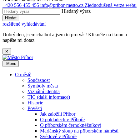
+420 556 455 455
info@pribor-mesto.cz
Zjednodušená verze webu
Hledaný výraz
Hledat
rozšířené vyhledávání
Dobrý den, jsem chatbot a jsem tu pro vás! Klikněte na ikonu a
napište mi dotaz.
✕
Menu
O městě
Současnost
Symboly města
Vizuální identita
TIC (další informace)
Historie
Pověsti
Jak založili Příbor
O pokladech v Příboře
O příborském černokněžníkovi
Mariánský sloup na příborském náměstí
Švédové v Příboře