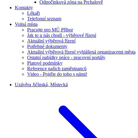
Odpočinková zóna na Prchalově
Kontakty
Lékaři
Telefonní seznam
Volná místa
Pracujte pro MÚ Příbor
Jak to u nás chodí - výběrové řízení
Aktuální výběrová řízení
Potřebné dokumenty
Aktuální výběrová řízení vyhlášená organizacemi města
Ostatní nabídky práce - pracovní portály
Platové podmínky
Reference našich zaměstnanců
Video - Pojďte do toho s námi!
Uzávěra Jičínská, Místecká