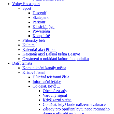
Volný čas a sport
Sport
Discgolf
Skatepark
Parkour
Klasická jóga
Powerjóga
Koupaliště
Příborský běh
Kultura
Kalendář akcí Příbor
Kalendář akcí Lašská brána Beskyd
Oznámení o pořádání kulturního podniku
Další témata
Komunikační kanály města
Krizové řízení
Důležitá telefonní čísla
Informační letáky
Co dělat, když ...
Obecné zásady
Varovný signál
Když zazní siréna
Co dělat, když bude nařízena evakuace
Zásady pro opuštění bytu nebo rodinného
domu v případě evakuace