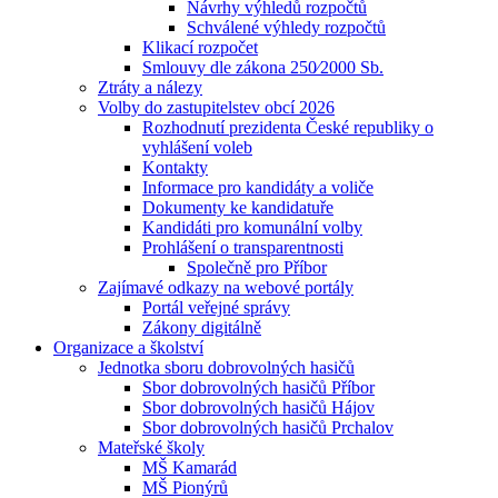
Návrhy výhledů rozpočtů
Schválené výhledy rozpočtů
Klikací rozpočet
Smlouvy dle zákona 250⁄2000 Sb.
Ztráty a nálezy
Volby do zastupitelstev obcí 2026
Rozhodnutí prezidenta České republiky o
vyhlášení voleb
Kontakty
Informace pro kandidáty a voliče
Dokumenty ke kandidatuře
Kandidáti pro komunální volby
Prohlášení o transparentnosti
Společně pro Příbor
Zajímavé odkazy na webové portály
Portál veřejné správy
Zákony digitálně
Organizace a školství
Jednotka sboru dobrovolných hasičů
Sbor dobrovolných hasičů Příbor
Sbor dobrovolných hasičů Hájov
Sbor dobrovolných hasičů Prchalov
Mateřské školy
MŠ Kamarád
MŠ Pionýrů