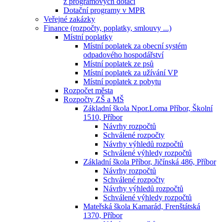
z programových dotací
Dotační programy v MPR
Veřejné zakázky
Finance (rozpočty, poplatky, smlouvy ...)
Místní poplatky
Místní poplatek za obecní systém
odpadového hospodářství
Místní poplatek ze psů
Místní poplatek za užívání VP
Místní poplatek z pobytu
Rozpočet města
Rozpočty ZŠ a MŠ
Základní škola Npor.Loma Příbor, Školní
1510, Příbor
Návrhy rozpočtů
Schválené rozpočty
Návrhy výhledů rozpočtů
Schválené výhledy rozpočtů
Základní škola Příbor, Jičínská 486, Příbor
Návrhy rozpočtů
Schválené rozpočty
Návrhy výhledů rozpočtů
Schválené výhledy rozpočtů
Mateřská škola Kamarád, Frenštátská
1370, Příbor