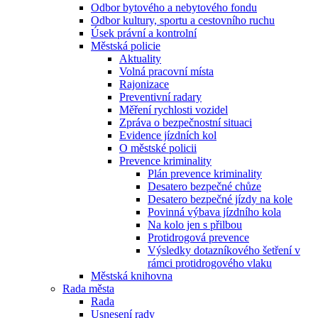
Odbor bytového a nebytového fondu
Odbor kultury, sportu a cestovního ruchu
Úsek právní a kontrolní
Městská policie
Aktuality
Volná pracovní místa
Rajonizace
Preventivní radary
Měření rychlosti vozidel
Zpráva o bezpečnostní situaci
Evidence jízdních kol
O městské policii
Prevence kriminality
Plán prevence kriminality
Desatero bezpečné chůze
Desatero bezpečné jízdy na kole
Povinná výbava jízdního kola
Na kolo jen s přilbou
Protidrogová prevence
Výsledky dotazníkového šetření v
rámci protidrogového vlaku
Městská knihovna
Rada města
Rada
Usnesení rady