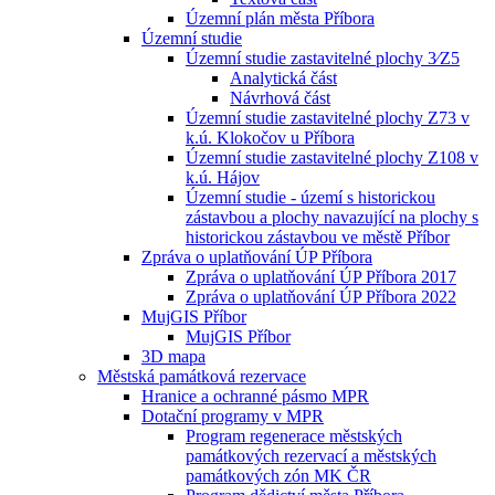
Územní plán města Příbora
Územní studie
Územní studie zastavitelné plochy 3⁄Z5
Analytická část
Návrhová část
Územní studie zastavitelné plochy Z73 v
k.ú. Klokočov u Příbora
Územní studie zastavitelné plochy Z108 v
k.ú. Hájov
Územní studie - území s historickou
zástavbou a plochy navazující na plochy s
historickou zástavbou ve městě Příbor
Zpráva o uplatňování ÚP Příbora
Zpráva o uplatňování ÚP Příbora 2017
Zpráva o uplatňování ÚP Příbora 2022
MujGIS Příbor
MujGIS Příbor
3D mapa
Městská památková rezervace
Hranice a ochranné pásmo MPR
Dotační programy v MPR
Program regenerace městských
památkových rezervací a městských
památkových zón MK ČR