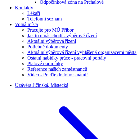
Odpočinková zóna na Prchalově
Kontakty
Lékaři
Telefonní seznam
Volná místa
Pracujte pro MÚ Příbor
Jak to u nás chodí - výběrové řízení
Aktuální výběrová řízení
Potřebné dokumenty
Aktuální výběrová řízení vyhlášená organizacemi města
Ostatní nabídky práce - pracovní portály
Platové podmínky
Reference našich zaměstnanců
Video - Pojďte do toho s námi!
Uzávěra Jičínská, Místecká