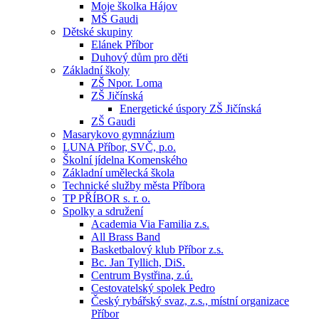
Moje školka Hájov
MŠ Gaudi
Dětské skupiny
Elánek Příbor
Duhový dům pro děti
Základní školy
ZŠ Npor. Loma
ZŠ Jičínská
Energetické úspory ZŠ Jičínská
ZŠ Gaudi
Masarykovo gymnázium
LUNA Příbor, SVČ, p.o.
Školní jídelna Komenského
Základní umělecká škola
Technické služby města Příbora
TP PŘÍBOR s. r. o.
Spolky a sdružení
Academia Via Familia z.s.
All Brass Band
Basketbalový klub Příbor z.s.
Bc. Jan Tyllich, DiS.
Centrum Bystřina, z.ú.
Cestovatelský spolek Pedro
Český rybářský svaz, z.s., místní organizace
Příbor