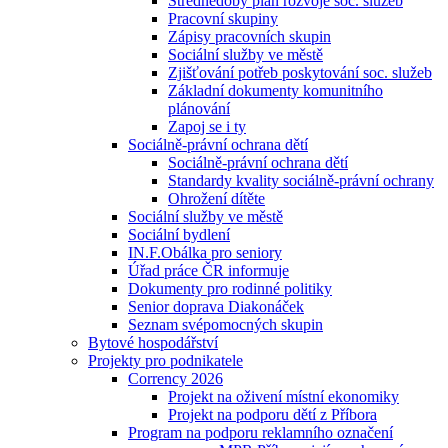
Střednědobý plán rozvoje soc. služeb
Pracovní skupiny
Zápisy pracovních skupin
Sociální služby ve městě
Zjišťování potřeb poskytování soc. služeb
Základní dokumenty komunitního
plánování
Zapoj se i ty
Sociálně-právní ochrana dětí
Sociálně-právní ochrana dětí
Standardy kvality sociálně-právní ochrany
Ohrožení dítěte
Sociální služby ve městě
Sociální bydlení
IN.F.Obálka pro seniory
Úřad práce ČR informuje
Dokumenty pro rodinné politiky
Senior doprava Diakonáček
Seznam svépomocných skupin
Bytové hospodářství
Projekty pro podnikatele
Corrency 2026
Projekt na oživení místní ekonomiky
Projekt na podporu dětí z Příbora
Program na podporu reklamního označení