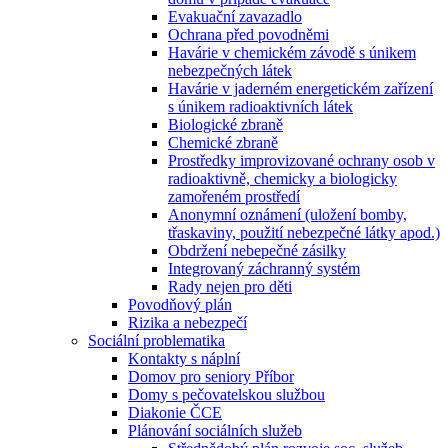
Evakuační zavazadlo
Ochrana před povodněmi
Havárie v chemickém závodě s únikem
nebezpečných látek
Havárie v jaderném energetickém zařízení
s únikem radioaktivních látek
Biologické zbraně
Chemické zbraně
Prostředky improvizované ochrany osob v
radioaktivně, chemicky a biologicky
zamořeném prostředí
Anonymní oznámení (uložení bomby,
třaskaviny, použití nebezpečné látky apod.)
Obdržení nebepečné zásilky
Integrovaný záchranný systém
Rady nejen pro děti
Povodňový plán
Rizika a nebezpečí
Sociální problematika
Kontakty s náplní
Domov pro seniory Příbor
Domy s pečovatelskou službou
Diakonie ČCE
Plánování sociálních služeb