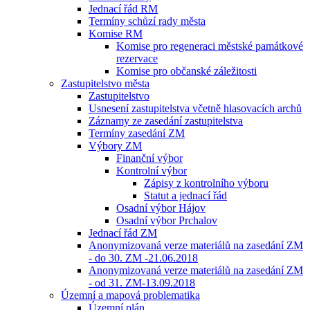
Jednací řád RM
Termíny schůzí rady města
Komise RM
Komise pro regeneraci městské památkové
rezervace
Komise pro občanské záležitosti
Zastupitelstvo města
Zastupitelstvo
Usnesení zastupitelstva včetně hlasovacích archů
Záznamy ze zasedání zastupitelstva
Termíny zasedání ZM
Výbory ZM
Finanční výbor
Kontrolní výbor
Zápisy z kontrolního výboru
Statut a jednací řád
Osadní výbor Hájov
Osadní výbor Prchalov
Jednací řád ZM
Anonymizovaná verze materiálů na zasedání ZM
- do 30. ZM -21.06.2018
Anonymizovaná verze materiálů na zasedání ZM
- od 31. ZM-13.09.2018
Územní a mapová problematika
Územní plán