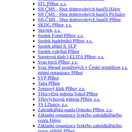
SFL Příbor, z.s.
SH ČMS - Sbor dobrovolných hasičů Hájov
SH ČMS - Sbor dobrovolných hasičů Prchalov
SH-ČMS - Sbor dobrovolných hasičů Příbor
SKDG Příbor, z.s.
Skrojek, z.s.
Spolek Fortel Příbor, z.s.
Spolek hudebníků Příbor, z.s.
Spolek přátel 8. SLP
Spolek volejbal Příbor
Sportovní klub J-ELITA Příbor, o.s.
Svaz letců Příbor, z.s.
Svaz tělesně postižených v České republicee z.s.
místní organizace Příbor
SVP Příbor
Tatra Příbor
Tenisový klub Příbor, z.s.
Tělocvičná jednota Sokol Příbor
Tělovýchovná jednota Příbor, z.s.
TS LDance, z.s.
Zahrádkářská osada Orinoko Příbor, z.s.
Základní organizace českého zahrádkářského
svazu Hájov
Základní organizace českého zahrádkářského
svazu sídliště Příbor