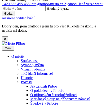
+420 556 455 455
info@pribor-mesto.cz
Zjednodušená verze webu
Hledaný výraz
Hledat
rozšířené vyhledávání
Dobrý den, jsem chatbot a jsem tu pro vás! Klikněte na ikonu a
napište mi dotaz.
✕
Menu
O městě
Současnost
Symboly města
Vizuální identita
TIC (další informace)
Historie
Pověsti
Jak založili Příbor
O pokladech v Příboře
O příborském černokněžníkovi
Mariánský sloup na příborském náměstí
Švédové v Příboře