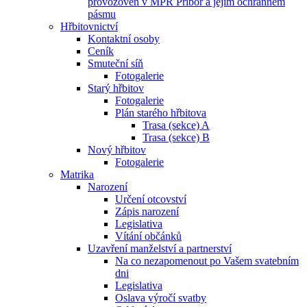
provozoven v MPR Příbor a jejím ochranném
pásmu
Hřbitovnictví
Kontaktní osoby
Ceník
Smuteční síň
Fotogalerie
Starý hřbitov
Fotogalerie
Plán starého hřbitova
Trasa (sekce) A
Trasa (sekce) B
Nový hřbitov
Fotogalerie
Matrika
Narození
Určení otcovství
Zápis narození
Legislativa
Vítání občánků
Uzavření manželství a partnerství
Na co nezapomenout po Vašem svatebním
dni
Legislativa
Oslava výročí svatby