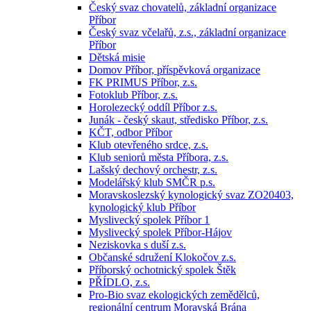
Český svaz chovatelů, základní organizace
Příbor
Český svaz včelařů, z.s., základní organizace
Příbor
Dětská misie
Domov Příbor, příspěvková organizace
FK PRIMUS Příbor, z.s.
Fotoklub Příbor, z.s.
Horolezecký oddíl Příbor z.s.
Junák - český skaut, středisko Příbor, z.s.
KČT, odbor Příbor
Klub otevřeného srdce, z.s.
Klub seniorů města Příbora, z.s.
Lašský dechový orchestr, z.s.
Modelářský klub SMČR p.s.
Moravskoslezský kynologický svaz ZO20403,
kynologický klub Příbor
Myslivecký spolek Příbor 1
Myslivecký spolek Příbor-Hájov
Neziskovka s duší z.s.
Občanské sdružení Klokočov z.s.
Příborský ochotnický spolek Štěk
PŘÍDLO, z.s.
Pro-Bio svaz ekologických zemědělců,
regionální centrum Moravská Brána