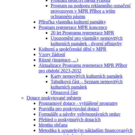
Program dědictví města Příbora
Program na podporu reklamního označení
provozoven v MPR Příbor a jejím
ochranném pásmu
Příručka vlastníka kulturní památky
Program regenerace MPR koncepce
20 let Programu regenerace MPR
Upozornění pro vlastníky nemovitých
kulturních památek - dvorní přístavby
Kulturní a společenské dění v MPR
Vzory žádostí
Různé (inspirace, ...)
Aktualizace Programu regenerace MPR Příbor
pro období 2023-2032
Karty nemovitých kulturních památek
Tabulková část – Seznam nemovitých
kulturních památek
Obrazová část
Dotace poskytované městem
Programové dotace - vyhlášené programy
Pravidla pro poskytování dotací
Formuláře a návrhy veřejnoprávních smluv
Přehled o poskytnutých dotacích
Identita občana
Metodika k uznatelným nákladům financovaných