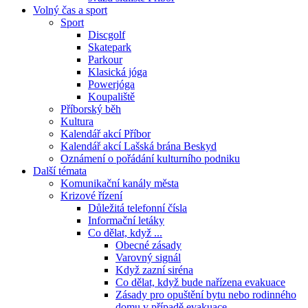
Volný čas a sport
Sport
Discgolf
Skatepark
Parkour
Klasická jóga
Powerjóga
Koupaliště
Příborský běh
Kultura
Kalendář akcí Příbor
Kalendář akcí Lašská brána Beskyd
Oznámení o pořádání kulturního podniku
Další témata
Komunikační kanály města
Krizové řízení
Důležitá telefonní čísla
Informační letáky
Co dělat, když ...
Obecné zásady
Varovný signál
Když zazní siréna
Co dělat, když bude nařízena evakuace
Zásady pro opuštění bytu nebo rodinného
domu v případě evakuace