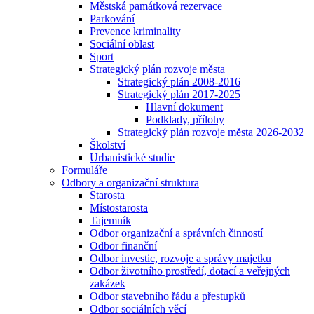
Městská památková rezervace
Parkování
Prevence kriminality
Sociální oblast
Sport
Strategický plán rozvoje města
Strategický plán 2008-2016
Strategický plán 2017-2025
Hlavní dokument
Podklady, přílohy
Strategický plán rozvoje města 2026-2032
Školství
Urbanistické studie
Formuláře
Odbory a organizační struktura
Starosta
Místostarosta
Tajemník
Odbor organizační a správních činností
Odbor finanční
Odbor investic, rozvoje a správy majetku
Odbor životního prostředí, dotací a veřejných
zakázek
Odbor stavebního řádu a přestupků
Odbor sociálních věcí