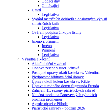
Oddací dny
Oddávající
Úmrtí
Legislativa
Vydání matričních dokladů a doslovných výpisů
z matričních knih
Legislativa
Ověření podpisu či kopie listiny
Legislativa
Jméno a příjmení
Jméno
Příjmení
Legislativa
Výsadba a kácení
Aktuální dění v zeleni
Obnova zeleně v ulici Jičínská
Postupné úpravy okolí kostela sv. Valentina
Předprostor hřbitova čeká úpravy
Úprava okolí kolem kostela sv. Kříže
Úprava u rodného domu Sigmunda Freuda
Zahájení 11. sezóny piaristických zahrad
Naučná stezka na Boroveckých rybnících
prochází proměnou
Agrolesnictví v Příboře
Piaristické zahrady - podzim 2026