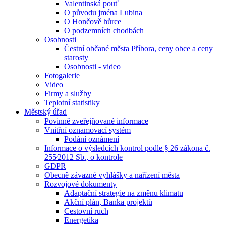
Valentinská pouť
O původu jména Lubina
O Hončově hůrce
O podzemních chodbách
Osobnosti
Čestní občané města Příbora, ceny obce a ceny
starosty
Osobnosti - video
Fotogalerie
Video
Firmy a služby
Teplotní statistiky
Městský úřad
Povinně zveřejňované informace
Vnitřní oznamovací systém
Podání oznámení
Informace o výsledcích kontrol podle § 26 zákona č.
255⁄2012 Sb., o kontrole
GDPR
Obecně závazné vyhlášky a nařízení města
Rozvojové dokumenty
Adaptační strategie na změnu klimatu
Akční plán, Banka projektů
Cestovní ruch
Energetika