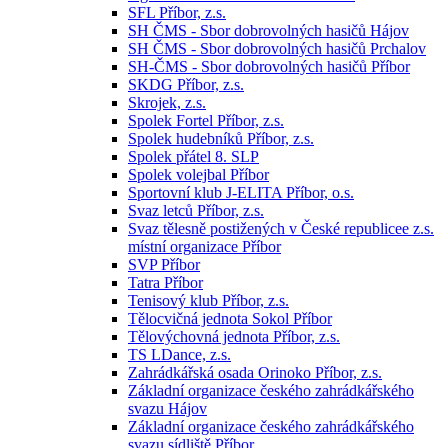
SFL Příbor, z.s.
SH ČMS - Sbor dobrovolných hasičů Hájov
SH ČMS - Sbor dobrovolných hasičů Prchalov
SH-ČMS - Sbor dobrovolných hasičů Příbor
SKDG Příbor, z.s.
Skrojek, z.s.
Spolek Fortel Příbor, z.s.
Spolek hudebníků Příbor, z.s.
Spolek přátel 8. SLP
Spolek volejbal Příbor
Sportovní klub J-ELITA Příbor, o.s.
Svaz letců Příbor, z.s.
Svaz tělesně postižených v České republicee z.s.
místní organizace Příbor
SVP Příbor
Tatra Příbor
Tenisový klub Příbor, z.s.
Tělocvičná jednota Sokol Příbor
Tělovýchovná jednota Příbor, z.s.
TS LDance, z.s.
Zahrádkářská osada Orinoko Příbor, z.s.
Základní organizace českého zahrádkářského
svazu Hájov
Základní organizace českého zahrádkářského
svazu sídliště Příbor