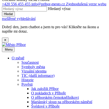
+420 556 455 455
info@pribor-mesto.cz
Zjednodušená verze webu
Hledaný výraz
Hledat
rozšířené vyhledávání
Dobrý den, jsem chatbot a jsem tu pro vás! Klikněte na ikonu a
napište mi dotaz.
✕
Menu
O městě
Současnost
Symboly města
Vizuální identita
TIC (další informace)
Historie
Pověsti
Jak založili Příbor
O pokladech v Příboře
O příborském černokněžníkovi
Mariánský sloup na příborském náměstí
Švédové v Příboře