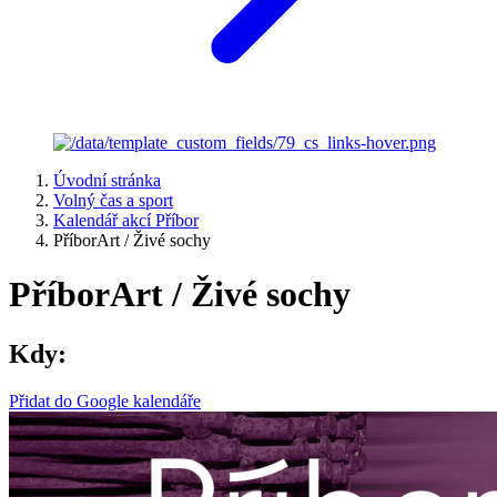
Úvodní stránka
Volný čas a sport
Kalendář akcí Příbor
PříborArt / Živé sochy
PříborArt / Živé sochy
Kdy:
Přidat do Google kalendáře