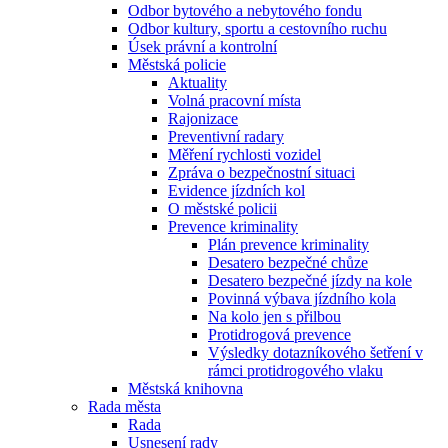
Odbor bytového a nebytového fondu
Odbor kultury, sportu a cestovního ruchu
Úsek právní a kontrolní
Městská policie
Aktuality
Volná pracovní místa
Rajonizace
Preventivní radary
Měření rychlosti vozidel
Zpráva o bezpečnostní situaci
Evidence jízdních kol
O městské policii
Prevence kriminality
Plán prevence kriminality
Desatero bezpečné chůze
Desatero bezpečné jízdy na kole
Povinná výbava jízdního kola
Na kolo jen s přilbou
Protidrogová prevence
Výsledky dotazníkového šetření v
rámci protidrogového vlaku
Městská knihovna
Rada města
Rada
Usnesení rady