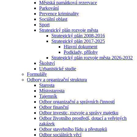
Městská památková rezervace
Parkování
Prevence kriminality
Sociální oblast
Sport
Strategický plán rozvoje města
Strategický plán 2008-2016
Strategický plán 2017-2025
Hlavní dokument
Podklady, přílohy
Strategický plán rozvoje města 2026-2032
Školství
Urbanistické studie
Formuláře
Odbory a organizační struktura
Starosta
Místostarosta
Tajemník
Odbor organizační a správních činností
Odbor finanční
Odbor investic, rozvoje a správy majetku
Odbor životního prostředí, dotací a veřejných
zakázek
Odbor stavebního řádu a přestupků
Odbor sociálních věcí