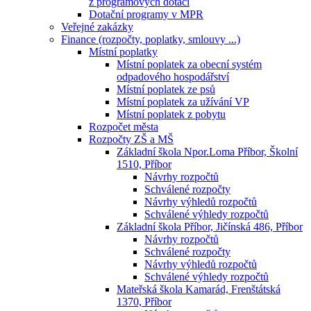
z programových dotací
Dotační programy v MPR
Veřejné zakázky
Finance (rozpočty, poplatky, smlouvy ...)
Místní poplatky
Místní poplatek za obecní systém
odpadového hospodářství
Místní poplatek ze psů
Místní poplatek za užívání VP
Místní poplatek z pobytu
Rozpočet města
Rozpočty ZŠ a MŠ
Základní škola Npor.Loma Příbor, Školní
1510, Příbor
Návrhy rozpočtů
Schválené rozpočty
Návrhy výhledů rozpočtů
Schválené výhledy rozpočtů
Základní škola Příbor, Jičínská 486, Příbor
Návrhy rozpočtů
Schválené rozpočty
Návrhy výhledů rozpočtů
Schválené výhledy rozpočtů
Mateřská škola Kamarád, Frenštátská
1370, Příbor