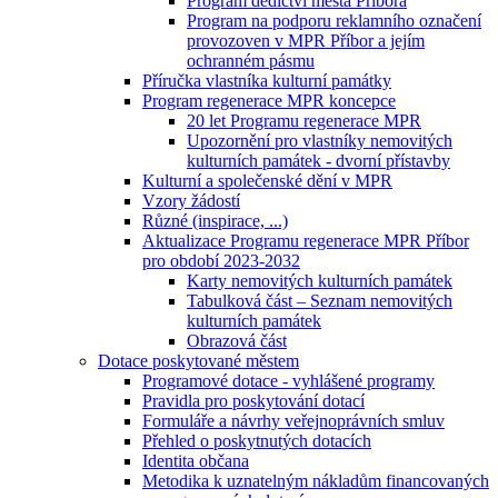
Program dědictví města Příbora
Program na podporu reklamního označení
provozoven v MPR Příbor a jejím
ochranném pásmu
Příručka vlastníka kulturní památky
Program regenerace MPR koncepce
20 let Programu regenerace MPR
Upozornění pro vlastníky nemovitých
kulturních památek - dvorní přístavby
Kulturní a společenské dění v MPR
Vzory žádostí
Různé (inspirace, ...)
Aktualizace Programu regenerace MPR Příbor
pro období 2023-2032
Karty nemovitých kulturních památek
Tabulková část – Seznam nemovitých
kulturních památek
Obrazová část
Dotace poskytované městem
Programové dotace - vyhlášené programy
Pravidla pro poskytování dotací
Formuláře a návrhy veřejnoprávních smluv
Přehled o poskytnutých dotacích
Identita občana
Metodika k uznatelným nákladům financovaných