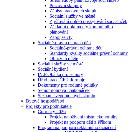
Střednědobý plán rozvoje soc. služeb
Pracovní skupiny
Zápisy pracovních skupin
Sociální služby ve městě
Zjišťování potřeb poskytování soc. služeb
Základní dokumenty komunitního
plánování
Zapoj se i ty
Sociálně-právní ochrana dětí
Sociálně-právní ochrana dětí
Standardy kvality sociálně-právní ochrany
Ohrožení dítěte
Sociální služby ve městě
Sociální bydlení
IN.F.Obálka pro seniory
Úřad práce ČR informuje
Dokumenty pro rodinné politiky
Senior doprava Diakonáček
Seznam svépomocných skupin
Bytové hospodářství
Projekty pro podnikatele
Corrency 2026
Projekt na oživení místní ekonomiky
Projekt na podporu dětí z Příbora
Program na podporu reklamního označení