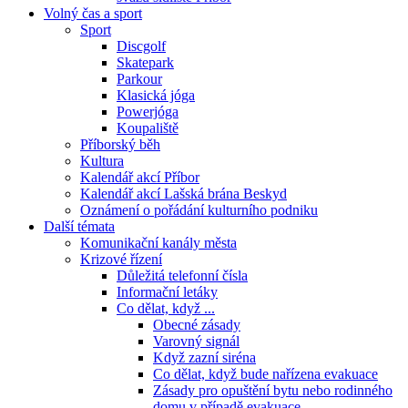
Volný čas a sport
Sport
Discgolf
Skatepark
Parkour
Klasická jóga
Powerjóga
Koupaliště
Příborský běh
Kultura
Kalendář akcí Příbor
Kalendář akcí Lašská brána Beskyd
Oznámení o pořádání kulturního podniku
Další témata
Komunikační kanály města
Krizové řízení
Důležitá telefonní čísla
Informační letáky
Co dělat, když ...
Obecné zásady
Varovný signál
Když zazní siréna
Co dělat, když bude nařízena evakuace
Zásady pro opuštění bytu nebo rodinného
domu v případě evakuace