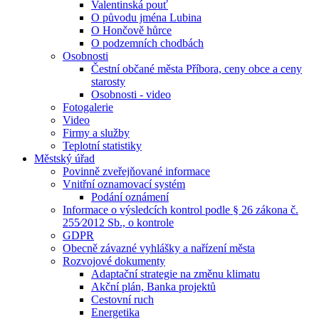
Valentinská pouť
O původu jména Lubina
O Hončově hůrce
O podzemních chodbách
Osobnosti
Čestní občané města Příbora, ceny obce a ceny
starosty
Osobnosti - video
Fotogalerie
Video
Firmy a služby
Teplotní statistiky
Městský úřad
Povinně zveřejňované informace
Vnitřní oznamovací systém
Podání oznámení
Informace o výsledcích kontrol podle § 26 zákona č.
255⁄2012 Sb., o kontrole
GDPR
Obecně závazné vyhlášky a nařízení města
Rozvojové dokumenty
Adaptační strategie na změnu klimatu
Akční plán, Banka projektů
Cestovní ruch
Energetika