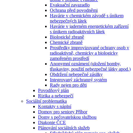
Evakuační zavazadlo
Ochrana před povodněmi
Havárie v chemickém závodě s únikem
nebezpečných látek
Havárie v jaderném energetickém zařízení
s únikem radioaktivních látek
Biologické zbraně
Chemické zbraně
Prostředky improvizované ochrany osob v
radioaktivně, chemicky a biologicky
zamořeném prostředí
Anonymní oznámení (uložení bomby,
třaskaviny, použití nebezpečné látky apod.)
Obdržení nebepečné zásilky
Integrovaný záchranný systém
Rady nejen pro děti
Povodňový plán
Rizika a nebezpečí
Sociální problematika
Kontakty s náplní
Domov pro seniory Příbor
Domy s pečovatelskou službou
Diakonie ČCE
Plánování sociálních služeb