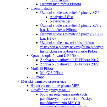
Územní plán města Příbora
Územní studie
Územní studie zastavitelné plochy 3⁄Z5
Analytická část
Návrhová část
Územní studie zastavitelné plochy Z73 v
k.ú. Klokočov u Příbora
Územní studie zastavitelné plochy Z108 v
k.ú. Hájov
Územní studie - území s historickou
zástavbou a plochy navazující na plochy s
historickou zástavbou ve městě Příbor
Zpráva o uplatňování ÚP Příbora
Zpráva o uplatňování ÚP Příbora 2017
Zpráva o uplatňování ÚP Příbora 2022
MujGIS Příbor
MujGIS Příbor
3D mapa
Městská památková rezervace
Hranice a ochranné pásmo MPR
Dotační programy v MPR
Program regenerace městských
památkových rezervací a městských
památkových zón MK ČR