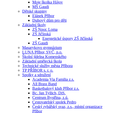
Moje školka Hájov
MŠ Gaudi
Dětské skupiny
Elánek Příbor
Duhový dům pro děti
Základní školy
ZŠ Npor. Loma
ZŠ Jičínská
Energetické úspory ZŠ Jičínská
ZŠ Gaudi
Masarykovo gymnázium
LUNA Příbor, SVČ, p.o.
Školní jídelna Komenského
Základní umělecká škola
Technické služby města Příbora
TP PŘÍBOR s. r. o.
Spolky a sdružení
Academia Via Familia z.s.
All Brass Band
Basketbalový klub Příbor z.s.
Bc. Jan Tyllich, DiS.
Centrum Bystřina, z.ú.
Cestovatelský spolek Pedro
Český rybářský svaz, z.s., místní organizace
Příbor