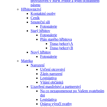
provozoven v MPR Příbor a jejím ochranném
pásmu
Hřbitovnictví
Kontaktní osoby
Ceník
Smuteční síň
Fotogalerie
Starý hřbitov
Fotogalerie
Plán starého hřbitova
Trasa (sekce) A
Trasa (sekce) B
Nový hřbitov
Fotogalerie
Matrika
Narození
Určení otcovství
Zápis narození
Legislativa
Vítání občánků
Uzavření manželství a partnerství
Na co nezapomenout po Vašem svatebním
dni
Legislativa
Oslava výročí svatby