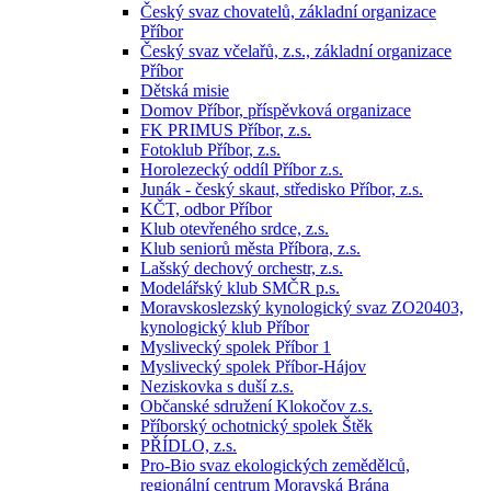
Český svaz chovatelů, základní organizace
Příbor
Český svaz včelařů, z.s., základní organizace
Příbor
Dětská misie
Domov Příbor, příspěvková organizace
FK PRIMUS Příbor, z.s.
Fotoklub Příbor, z.s.
Horolezecký oddíl Příbor z.s.
Junák - český skaut, středisko Příbor, z.s.
KČT, odbor Příbor
Klub otevřeného srdce, z.s.
Klub seniorů města Příbora, z.s.
Lašský dechový orchestr, z.s.
Modelářský klub SMČR p.s.
Moravskoslezský kynologický svaz ZO20403,
kynologický klub Příbor
Myslivecký spolek Příbor 1
Myslivecký spolek Příbor-Hájov
Neziskovka s duší z.s.
Občanské sdružení Klokočov z.s.
Příborský ochotnický spolek Štěk
PŘÍDLO, z.s.
Pro-Bio svaz ekologických zemědělců,
regionální centrum Moravská Brána