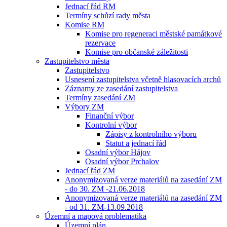
Jednací řád RM
Termíny schůzí rady města
Komise RM
Komise pro regeneraci městské památkové
rezervace
Komise pro občanské záležitosti
Zastupitelstvo města
Zastupitelstvo
Usnesení zastupitelstva včetně hlasovacích archů
Záznamy ze zasedání zastupitelstva
Termíny zasedání ZM
Výbory ZM
Finanční výbor
Kontrolní výbor
Zápisy z kontrolního výboru
Statut a jednací řád
Osadní výbor Hájov
Osadní výbor Prchalov
Jednací řád ZM
Anonymizovaná verze materiálů na zasedání ZM
- do 30. ZM -21.06.2018
Anonymizovaná verze materiálů na zasedání ZM
- od 31. ZM-13.09.2018
Územní a mapová problematika
Územní plán