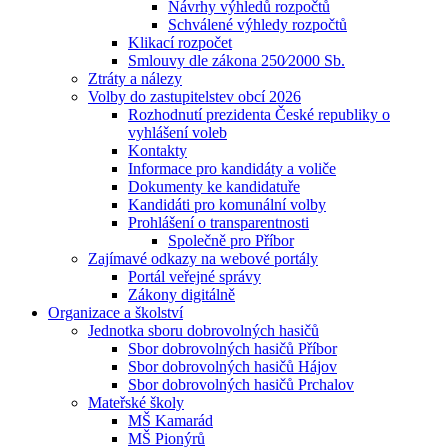
Návrhy výhledů rozpočtů
Schválené výhledy rozpočtů
Klikací rozpočet
Smlouvy dle zákona 250⁄2000 Sb.
Ztráty a nálezy
Volby do zastupitelstev obcí 2026
Rozhodnutí prezidenta České republiky o
vyhlášení voleb
Kontakty
Informace pro kandidáty a voliče
Dokumenty ke kandidatuře
Kandidáti pro komunální volby
Prohlášení o transparentnosti
Společně pro Příbor
Zajímavé odkazy na webové portály
Portál veřejné správy
Zákony digitálně
Organizace a školství
Jednotka sboru dobrovolných hasičů
Sbor dobrovolných hasičů Příbor
Sbor dobrovolných hasičů Hájov
Sbor dobrovolných hasičů Prchalov
Mateřské školy
MŠ Kamarád
MŠ Pionýrů