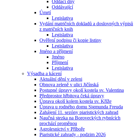
Oddací dny
Oddávající
Úmrtí
Legislativa
Vydání matričních dokladů a doslovných výpisů
z matričních knih
Legislativa
Ověření podpisu či kopie listiny
Legislativa
Jméno a příjmení
Jméno
Příjmení
Legislativa
Výsadba a kácení
Aktuální dění v zeleni
Obnova zeleně v ulici Jičínská
Postupné úpravy okolí kostela sv. Valentina
Předprostor hřbitova čeká úpravy
Úprava okolí kolem kostela sv. Kříže
Úprava u rodného domu Sigmunda Freuda
Zahájení 11. sezóny piaristických zahrad
Naučná stezka na Boroveckých rybnících
prochází proměnou
Agrolesnictví v Příboře
Piaristické zahrady - podzim 2026