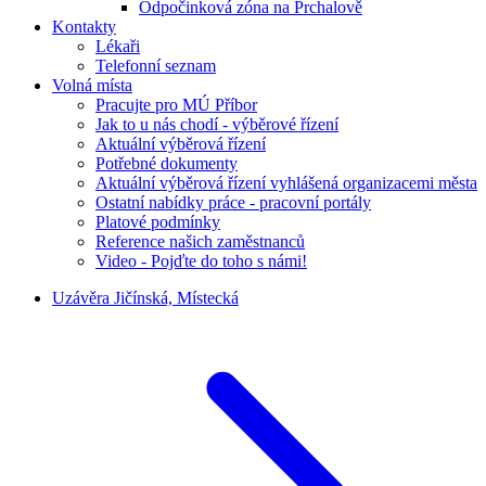
Odpočinková zóna na Prchalově
Kontakty
Lékaři
Telefonní seznam
Volná místa
Pracujte pro MÚ Příbor
Jak to u nás chodí - výběrové řízení
Aktuální výběrová řízení
Potřebné dokumenty
Aktuální výběrová řízení vyhlášená organizacemi města
Ostatní nabídky práce - pracovní portály
Platové podmínky
Reference našich zaměstnanců
Video - Pojďte do toho s námi!
Uzávěra Jičínská, Místecká