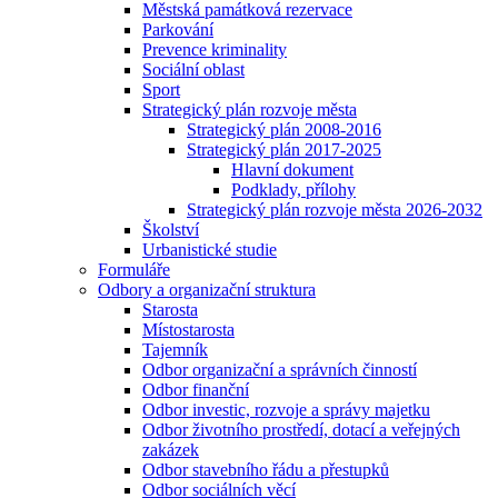
Městská památková rezervace
Parkování
Prevence kriminality
Sociální oblast
Sport
Strategický plán rozvoje města
Strategický plán 2008-2016
Strategický plán 2017-2025
Hlavní dokument
Podklady, přílohy
Strategický plán rozvoje města 2026-2032
Školství
Urbanistické studie
Formuláře
Odbory a organizační struktura
Starosta
Místostarosta
Tajemník
Odbor organizační a správních činností
Odbor finanční
Odbor investic, rozvoje a správy majetku
Odbor životního prostředí, dotací a veřejných
zakázek
Odbor stavebního řádu a přestupků
Odbor sociálních věcí