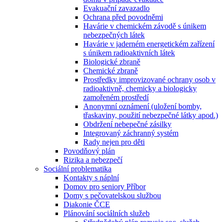
Evakuační zavazadlo
Ochrana před povodněmi
Havárie v chemickém závodě s únikem
nebezpečných látek
Havárie v jaderném energetickém zařízení
s únikem radioaktivních látek
Biologické zbraně
Chemické zbraně
Prostředky improvizované ochrany osob v
radioaktivně, chemicky a biologicky
zamořeném prostředí
Anonymní oznámení (uložení bomby,
třaskaviny, použití nebezpečné látky apod.)
Obdržení nebepečné zásilky
Integrovaný záchranný systém
Rady nejen pro děti
Povodňový plán
Rizika a nebezpečí
Sociální problematika
Kontakty s náplní
Domov pro seniory Příbor
Domy s pečovatelskou službou
Diakonie ČCE
Plánování sociálních služeb