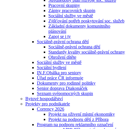
Střednědobý plán rozvoje soc. služeb
Pracovní skupiny
Zápisy pracovních skupin
Sociální služby ve městě
Zjišťování potřeb poskytování soc. služeb
Základní dokumenty komunitního
plánování
Zapoj se i ty
Sociálně-právní ochrana dětí
Sociálně-právní ochrana dětí
Standardy kvality sociálně-právní ochrany
Ohrožení dítěte
Sociální služby ve městě
Sociální bydlení
IN.F.Obálka pro seniory
Úřad práce ČR informuje
Dokumenty pro rodinné politiky
Senior doprava Diakonáček
Seznam svépomocných skupin
Bytové hospodářství
Projekty pro podnikatele
Corrency 2026
Projekt na oživení místní ekonomiky
Projekt na podporu dětí z Příbora
Program na podporu reklamního označení