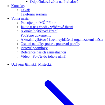
Odpočinková zóna na Prchalově
Kontakty
Lékaři
Telefonní seznam
Volná místa
Pracujte pro MÚ Příbor
Jak to u nás chodí - výběrové řízení
Aktuální výběrová řízení
Potřebné dokumenty
Aktuální výběrová řízení vyhlášená organizacemi města
Ostatní nabídky práce - pracovní portály
Platové podmínky
Reference našich zaměstnanců
Video - Pojďte do toho s námi!
Uzávěra Jičínská, Místecká