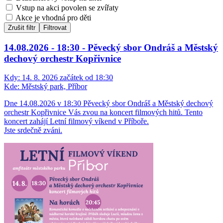
Vstup na akci povolen se zvířaty
Akce je vhodná pro děti
Zrušit filtr
Filtrovat
14.08.2026 - 18:30 - Pěvecký sbor Ondráš a Městský
dechový orchestr Kopřivnice
Kdy:
14. 8. 2026 začátek od 18:30
Kde:
Městský park, Příbor
Dne 14.08.2026 v 18:30 Pěvecký sbor Ondráš a Městský dechový
orchestr Kopřivnice Vás zvou na koncert filmových hitů. Tento
koncert zahájí Letní filmový víkend v Příboře.
Jste srdečně zváni.