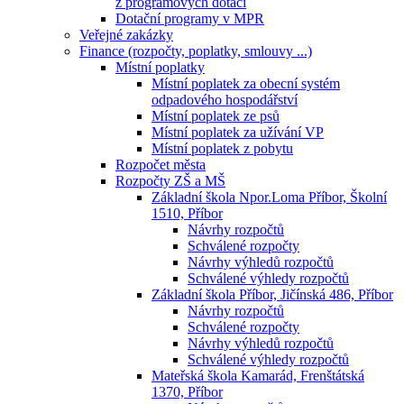
z programových dotací
Dotační programy v MPR
Veřejné zakázky
Finance (rozpočty, poplatky, smlouvy ...)
Místní poplatky
Místní poplatek za obecní systém
odpadového hospodářství
Místní poplatek ze psů
Místní poplatek za užívání VP
Místní poplatek z pobytu
Rozpočet města
Rozpočty ZŠ a MŠ
Základní škola Npor.Loma Příbor, Školní
1510, Příbor
Návrhy rozpočtů
Schválené rozpočty
Návrhy výhledů rozpočtů
Schválené výhledy rozpočtů
Základní škola Příbor, Jičínská 486, Příbor
Návrhy rozpočtů
Schválené rozpočty
Návrhy výhledů rozpočtů
Schválené výhledy rozpočtů
Mateřská škola Kamarád, Frenštátská
1370, Příbor