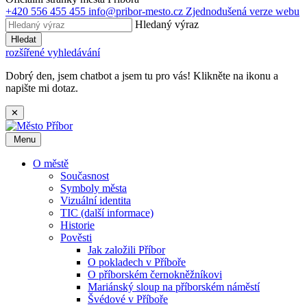
+420 556 455 455
info@pribor-mesto.cz
Zjednodušená verze webu
Hledaný výraz
Hledat
rozšířené vyhledávání
Dobrý den, jsem chatbot a jsem tu pro vás! Klikněte na ikonu a
napište mi dotaz.
✕
Menu
O městě
Současnost
Symboly města
Vizuální identita
TIC (další informace)
Historie
Pověsti
Jak založili Příbor
O pokladech v Příboře
O příborském černokněžníkovi
Mariánský sloup na příborském náměstí
Švédové v Příboře