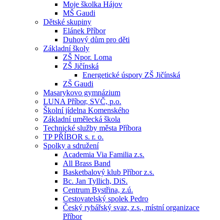
Moje školka Hájov
MŠ Gaudi
Dětské skupiny
Elánek Příbor
Duhový dům pro děti
Základní školy
ZŠ Npor. Loma
ZŠ Jičínská
Energetické úspory ZŠ Jičínská
ZŠ Gaudi
Masarykovo gymnázium
LUNA Příbor, SVČ, p.o.
Školní jídelna Komenského
Základní umělecká škola
Technické služby města Příbora
TP PŘÍBOR s. r. o.
Spolky a sdružení
Academia Via Familia z.s.
All Brass Band
Basketbalový klub Příbor z.s.
Bc. Jan Tyllich, DiS.
Centrum Bystřina, z.ú.
Cestovatelský spolek Pedro
Český rybářský svaz, z.s., místní organizace
Příbor