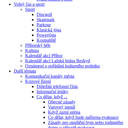
Volný čas a sport
Sport
Discgolf
Skatepark
Parkour
Klasická jóga
Powerjóga
Koupaliště
Příborský běh
Kultura
Kalendář akcí Příbor
Kalendář akcí Lašská brána Beskyd
Oznámení o pořádání kulturního podniku
Další témata
Komunikační kanály města
Krizové řízení
Důležitá telefonní čísla
Informační letáky
Co dělat, když ...
Obecné zásady
Varovný signál
Když zazní siréna
Co dělat, když bude nařízena evakuace
Zásady pro opuštění bytu nebo rodinného
domu v případě evakuace