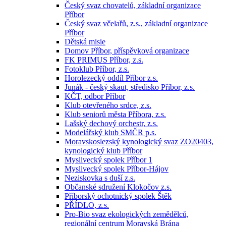
Český svaz chovatelů, základní organizace
Příbor
Český svaz včelařů, z.s., základní organizace
Příbor
Dětská misie
Domov Příbor, příspěvková organizace
FK PRIMUS Příbor, z.s.
Fotoklub Příbor, z.s.
Horolezecký oddíl Příbor z.s.
Junák - český skaut, středisko Příbor, z.s.
KČT, odbor Příbor
Klub otevřeného srdce, z.s.
Klub seniorů města Příbora, z.s.
Lašský dechový orchestr, z.s.
Modelářský klub SMČR p.s.
Moravskoslezský kynologický svaz ZO20403,
kynologický klub Příbor
Myslivecký spolek Příbor 1
Myslivecký spolek Příbor-Hájov
Neziskovka s duší z.s.
Občanské sdružení Klokočov z.s.
Příborský ochotnický spolek Štěk
PŘÍDLO, z.s.
Pro-Bio svaz ekologických zemědělců,
regionální centrum Moravská Brána