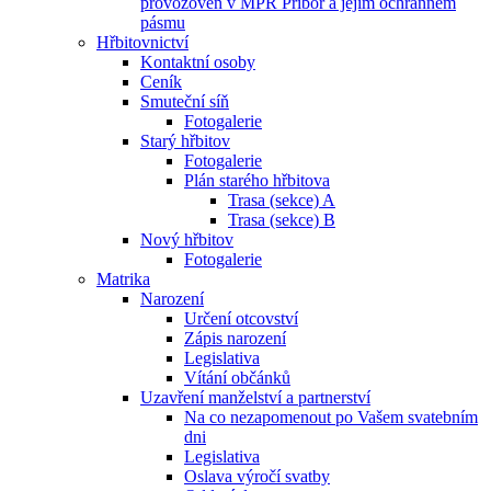
provozoven v MPR Příbor a jejím ochranném
pásmu
Hřbitovnictví
Kontaktní osoby
Ceník
Smuteční síň
Fotogalerie
Starý hřbitov
Fotogalerie
Plán starého hřbitova
Trasa (sekce) A
Trasa (sekce) B
Nový hřbitov
Fotogalerie
Matrika
Narození
Určení otcovství
Zápis narození
Legislativa
Vítání občánků
Uzavření manželství a partnerství
Na co nezapomenout po Vašem svatebním
dni
Legislativa
Oslava výročí svatby