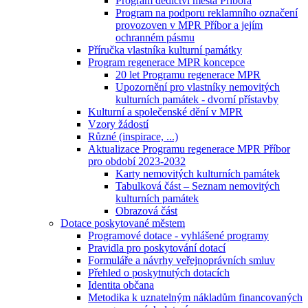
Program dědictví města Příbora
Program na podporu reklamního označení
provozoven v MPR Příbor a jejím
ochranném pásmu
Příručka vlastníka kulturní památky
Program regenerace MPR koncepce
20 let Programu regenerace MPR
Upozornění pro vlastníky nemovitých
kulturních památek - dvorní přístavby
Kulturní a společenské dění v MPR
Vzory žádostí
Různé (inspirace, ...)
Aktualizace Programu regenerace MPR Příbor
pro období 2023-2032
Karty nemovitých kulturních památek
Tabulková část – Seznam nemovitých
kulturních památek
Obrazová část
Dotace poskytované městem
Programové dotace - vyhlášené programy
Pravidla pro poskytování dotací
Formuláře a návrhy veřejnoprávních smluv
Přehled o poskytnutých dotacích
Identita občana
Metodika k uznatelným nákladům financovaných