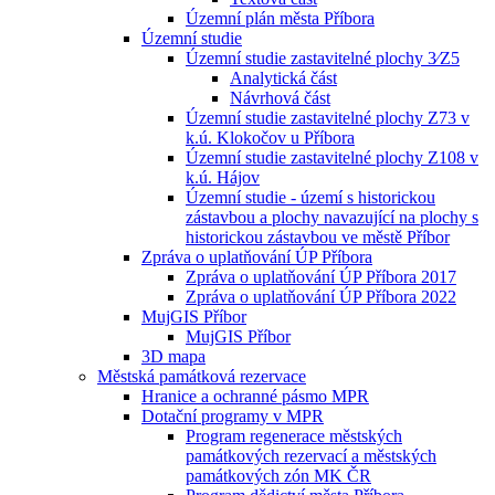
Územní plán města Příbora
Územní studie
Územní studie zastavitelné plochy 3⁄Z5
Analytická část
Návrhová část
Územní studie zastavitelné plochy Z73 v
k.ú. Klokočov u Příbora
Územní studie zastavitelné plochy Z108 v
k.ú. Hájov
Územní studie - území s historickou
zástavbou a plochy navazující na plochy s
historickou zástavbou ve městě Příbor
Zpráva o uplatňování ÚP Příbora
Zpráva o uplatňování ÚP Příbora 2017
Zpráva o uplatňování ÚP Příbora 2022
MujGIS Příbor
MujGIS Příbor
3D mapa
Městská památková rezervace
Hranice a ochranné pásmo MPR
Dotační programy v MPR
Program regenerace městských
památkových rezervací a městských
památkových zón MK ČR