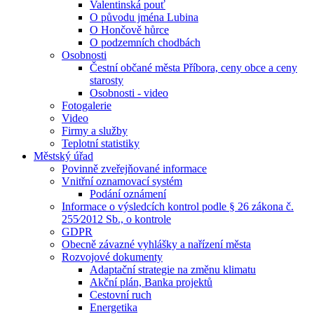
Valentinská pouť
O původu jména Lubina
O Hončově hůrce
O podzemních chodbách
Osobnosti
Čestní občané města Příbora, ceny obce a ceny
starosty
Osobnosti - video
Fotogalerie
Video
Firmy a služby
Teplotní statistiky
Městský úřad
Povinně zveřejňované informace
Vnitřní oznamovací systém
Podání oznámení
Informace o výsledcích kontrol podle § 26 zákona č.
255⁄2012 Sb., o kontrole
GDPR
Obecně závazné vyhlášky a nařízení města
Rozvojové dokumenty
Adaptační strategie na změnu klimatu
Akční plán, Banka projektů
Cestovní ruch
Energetika