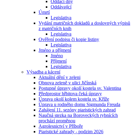
Oddací dny
Oddávající
Úmrtí
Legislativa
Vydání matričních dokladů a doslovných výpisů
z matričních knih
Legislativa
Ověření podpisu či kopie listiny
Legislativa
Jméno a příjmení
Jméno
Příjmení
Legislativa
Výsadba a kácení
Aktuální dění v zeleni
Obnova zeleně v ulici Jičínská
Postupné úpravy okolí kostela sv. Valentina
Předprostor hřbitova čeká úpravy
Úprava okolí kolem kostela sv. Kříže
Úprava u rodného domu Sigmunda Freuda
Zahájení 11. sezóny piaristických zahrad
Naučná stezka na Boroveckých rybnících
prochází proměnou
Agrolesnictví v Příboře
Piaristické zahrady - podzim 2026