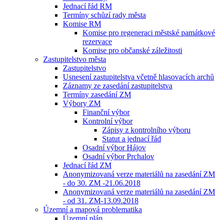
Jednací řád RM
Termíny schůzí rady města
Komise RM
Komise pro regeneraci městské památkové
rezervace
Komise pro občanské záležitosti
Zastupitelstvo města
Zastupitelstvo
Usnesení zastupitelstva včetně hlasovacích archů
Záznamy ze zasedání zastupitelstva
Termíny zasedání ZM
Výbory ZM
Finanční výbor
Kontrolní výbor
Zápisy z kontrolního výboru
Statut a jednací řád
Osadní výbor Hájov
Osadní výbor Prchalov
Jednací řád ZM
Anonymizovaná verze materiálů na zasedání ZM
- do 30. ZM -21.06.2018
Anonymizovaná verze materiálů na zasedání ZM
- od 31. ZM-13.09.2018
Územní a mapová problematika
Územní plán