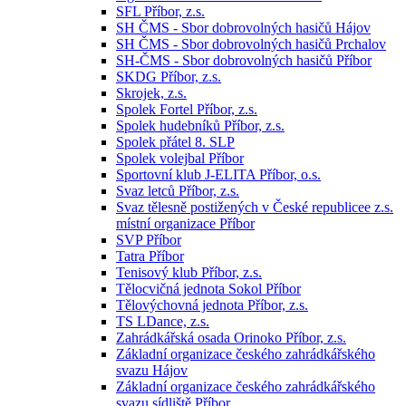
SFL Příbor, z.s.
SH ČMS - Sbor dobrovolných hasičů Hájov
SH ČMS - Sbor dobrovolných hasičů Prchalov
SH-ČMS - Sbor dobrovolných hasičů Příbor
SKDG Příbor, z.s.
Skrojek, z.s.
Spolek Fortel Příbor, z.s.
Spolek hudebníků Příbor, z.s.
Spolek přátel 8. SLP
Spolek volejbal Příbor
Sportovní klub J-ELITA Příbor, o.s.
Svaz letců Příbor, z.s.
Svaz tělesně postižených v České republicee z.s.
místní organizace Příbor
SVP Příbor
Tatra Příbor
Tenisový klub Příbor, z.s.
Tělocvičná jednota Sokol Příbor
Tělovýchovná jednota Příbor, z.s.
TS LDance, z.s.
Zahrádkářská osada Orinoko Příbor, z.s.
Základní organizace českého zahrádkářského
svazu Hájov
Základní organizace českého zahrádkářského
svazu sídliště Příbor