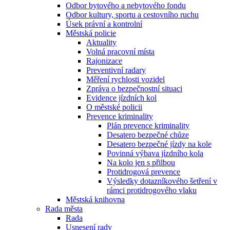
Odbor bytového a nebytového fondu
Odbor kultury, sportu a cestovního ruchu
Úsek právní a kontrolní
Městská policie
Aktuality
Volná pracovní místa
Rajonizace
Preventivní radary
Měření rychlosti vozidel
Zpráva o bezpečnostní situaci
Evidence jízdních kol
O městské policii
Prevence kriminality
Plán prevence kriminality
Desatero bezpečné chůze
Desatero bezpečné jízdy na kole
Povinná výbava jízdního kola
Na kolo jen s přilbou
Protidrogová prevence
Výsledky dotazníkového šetření v
rámci protidrogového vlaku
Městská knihovna
Rada města
Rada
Usnesení rady