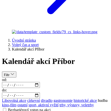
Úvodní stránka
Volný čas a sport
Kalendář akcí Příbor
Kalendář akcí Příbor
Filtr
od:
do:
Libovolná akce
církevní
divadlo
gastronomie
historické akce
hudba
kino-film
ostatní
sport, aktivní vyžití
trhy, výstavy, veletrhy
Bezbariérový vstup na akci