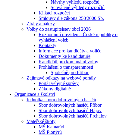
Návrhy výhledů rozpočtů
Schválené výhledy rozpočtů
Klikací rozpočet
Smlouvy dle zákona 250⁄2000 Sb.
Ztráty a nálezy
Volby do zastupitelstev obcí 2026
Rozhodnutí prezidenta České republiky o
vyhlášení voleb
Kontakty
Informace pro kandidáty a voliče
Dokumenty ke kandidatuře
Kandidáti pro komunální volby
Prohlášení o transparentnosti
Společně pro Příbor
Zajímavé odkazy na webové portály
Portál veřejné správy
Zákony digitálně
Organizace a školství
Jednotka sboru dobrovolných hasičů
Sbor dobrovolných hasičů Příbor
Sbor dobrovolných hasičů Hájov
Sbor dobrovolných hasičů Prchalov
Mateřské školy
MŠ Kamarád
MŠ Pionýrů