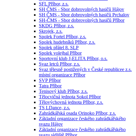
SFL Příbor, z.s.
SH ČMS - Sbor dobrovolných hasičů Hájov
SH ČMS - Sbor dobrovolných hasičů Prchalov
SH-ČMS - Sbor dobrovolných hasičů Příbor
SKDG Příbor, z.s.
Skrojek, z.s.
Spolek Fortel Příbor, z.s.
Spolek hudebníků Příbor, z.s.
Spolek přátel 8. SLP
Spolek volejbal Příbor
Sportovní klub J-ELITA Příbor, o.s.
Svaz letců Příbor, z.s.
Svaz tělesně postižených v České republicee z.s.
místní organizace Příbor
SVP Příbor
Tatra Příbor
Tenisový klub Příbor, z.s.
Tělocvičná jednota Sokol Příbor
Tělovýchovná jednota Příbor, z.s.
TS LDance, z.s.
Zahrádkářská osada Orinoko Příbor, z.s.
Základní organizace českého zahrádkářského
svazu Hájov
Základní organizace českého zahrádkářského
svazu sídliště Příbor