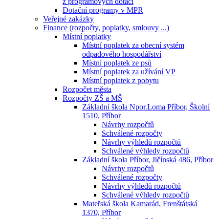
z programových dotací
Dotační programy v MPR
Veřejné zakázky
Finance (rozpočty, poplatky, smlouvy ...)
Místní poplatky
Místní poplatek za obecní systém
odpadového hospodářství
Místní poplatek ze psů
Místní poplatek za užívání VP
Místní poplatek z pobytu
Rozpočet města
Rozpočty ZŠ a MŠ
Základní škola Npor.Loma Příbor, Školní
1510, Příbor
Návrhy rozpočtů
Schválené rozpočty
Návrhy výhledů rozpočtů
Schválené výhledy rozpočtů
Základní škola Příbor, Jičínská 486, Příbor
Návrhy rozpočtů
Schválené rozpočty
Návrhy výhledů rozpočtů
Schválené výhledy rozpočtů
Mateřská škola Kamarád, Frenštátská
1370, Příbor