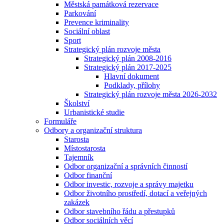
Městská památková rezervace
Parkování
Prevence kriminality
Sociální oblast
Sport
Strategický plán rozvoje města
Strategický plán 2008-2016
Strategický plán 2017-2025
Hlavní dokument
Podklady, přílohy
Strategický plán rozvoje města 2026-2032
Školství
Urbanistické studie
Formuláře
Odbory a organizační struktura
Starosta
Místostarosta
Tajemník
Odbor organizační a správních činností
Odbor finanční
Odbor investic, rozvoje a správy majetku
Odbor životního prostředí, dotací a veřejných
zakázek
Odbor stavebního řádu a přestupků
Odbor sociálních věcí