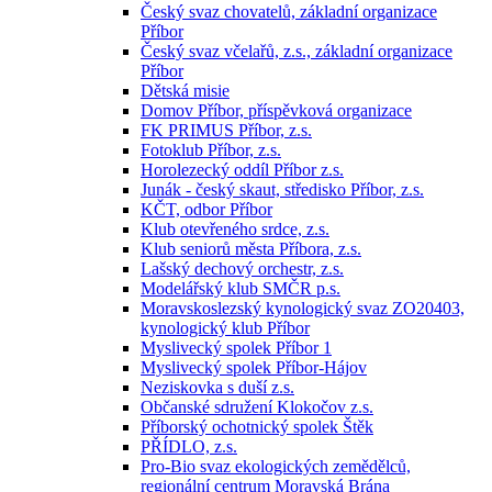
Český svaz chovatelů, základní organizace
Příbor
Český svaz včelařů, z.s., základní organizace
Příbor
Dětská misie
Domov Příbor, příspěvková organizace
FK PRIMUS Příbor, z.s.
Fotoklub Příbor, z.s.
Horolezecký oddíl Příbor z.s.
Junák - český skaut, středisko Příbor, z.s.
KČT, odbor Příbor
Klub otevřeného srdce, z.s.
Klub seniorů města Příbora, z.s.
Lašský dechový orchestr, z.s.
Modelářský klub SMČR p.s.
Moravskoslezský kynologický svaz ZO20403,
kynologický klub Příbor
Myslivecký spolek Příbor 1
Myslivecký spolek Příbor-Hájov
Neziskovka s duší z.s.
Občanské sdružení Klokočov z.s.
Příborský ochotnický spolek Štěk
PŘÍDLO, z.s.
Pro-Bio svaz ekologických zemědělců,
regionální centrum Moravská Brána