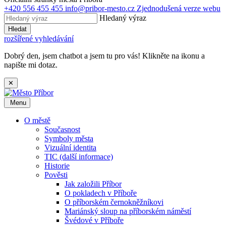
+420 556 455 455
info@pribor-mesto.cz
Zjednodušená verze webu
Hledaný výraz
Hledat
rozšířené vyhledávání
Dobrý den, jsem chatbot a jsem tu pro vás! Klikněte na ikonu a
napište mi dotaz.
✕
Menu
O městě
Současnost
Symboly města
Vizuální identita
TIC (další informace)
Historie
Pověsti
Jak založili Příbor
O pokladech v Příboře
O příborském černokněžníkovi
Mariánský sloup na příborském náměstí
Švédové v Příboře