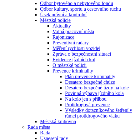
Odbor bytového a nebytového fondu
Odbor kultury, sportu a cestovního ruchu
Úsek právní a kontrolní
Městská policie
Aktuality
Volná pracovní místa
Rajonizace
Preventivní radary
Měření rychlosti vozidel
Zpráva o bezpečnostní situaci
Evidence jízdních kol
O městské policii
Prevence kriminality
Plán prevence kriminality
Desatero bezpečné chůze
Desatero bezpečné jízdy na kole
Povinná výbava jízdního kola
Na kolo jen s přilbou
Protidrogová prevence
Výsledky dotazníkového šetření v
rámci protidrogového vlaku
Městská knihovna
Rada města
Rada
Usnesení rady