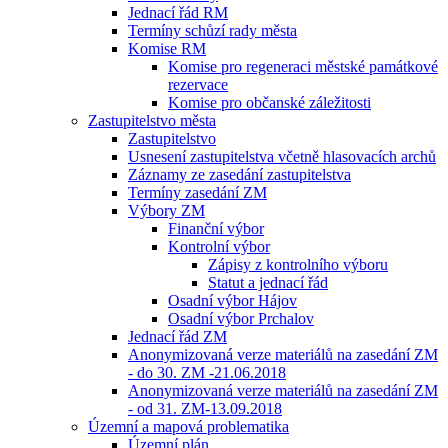
Jednací řád RM
Termíny schůzí rady města
Komise RM
Komise pro regeneraci městské památkové
rezervace
Komise pro občanské záležitosti
Zastupitelstvo města
Zastupitelstvo
Usnesení zastupitelstva včetně hlasovacích archů
Záznamy ze zasedání zastupitelstva
Termíny zasedání ZM
Výbory ZM
Finanční výbor
Kontrolní výbor
Zápisy z kontrolního výboru
Statut a jednací řád
Osadní výbor Hájov
Osadní výbor Prchalov
Jednací řád ZM
Anonymizovaná verze materiálů na zasedání ZM
- do 30. ZM -21.06.2018
Anonymizovaná verze materiálů na zasedání ZM
- od 31. ZM-13.09.2018
Územní a mapová problematika
Územní plán