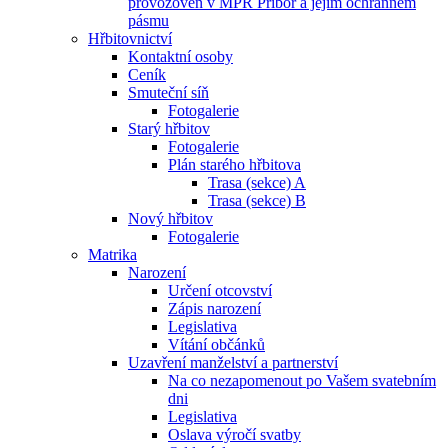
provozoven v MPR Příbor a jejím ochranném
pásmu
Hřbitovnictví
Kontaktní osoby
Ceník
Smuteční síň
Fotogalerie
Starý hřbitov
Fotogalerie
Plán starého hřbitova
Trasa (sekce) A
Trasa (sekce) B
Nový hřbitov
Fotogalerie
Matrika
Narození
Určení otcovství
Zápis narození
Legislativa
Vítání občánků
Uzavření manželství a partnerství
Na co nezapomenout po Vašem svatebním
dni
Legislativa
Oslava výročí svatby