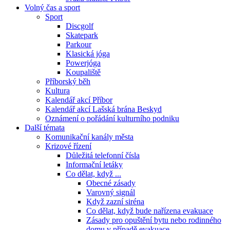
Volný čas a sport
Sport
Discgolf
Skatepark
Parkour
Klasická jóga
Powerjóga
Koupaliště
Příborský běh
Kultura
Kalendář akcí Příbor
Kalendář akcí Lašská brána Beskyd
Oznámení o pořádání kulturního podniku
Další témata
Komunikační kanály města
Krizové řízení
Důležitá telefonní čísla
Informační letáky
Co dělat, když ...
Obecné zásady
Varovný signál
Když zazní siréna
Co dělat, když bude nařízena evakuace
Zásady pro opuštění bytu nebo rodinného
domu v případě evakuace