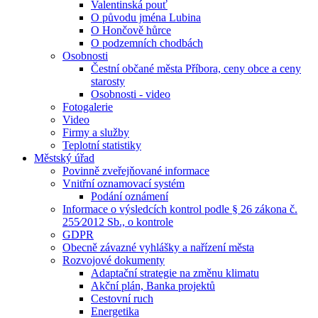
Valentinská pouť
O původu jména Lubina
O Hončově hůrce
O podzemních chodbách
Osobnosti
Čestní občané města Příbora, ceny obce a ceny
starosty
Osobnosti - video
Fotogalerie
Video
Firmy a služby
Teplotní statistiky
Městský úřad
Povinně zveřejňované informace
Vnitřní oznamovací systém
Podání oznámení
Informace o výsledcích kontrol podle § 26 zákona č.
255⁄2012 Sb., o kontrole
GDPR
Obecně závazné vyhlášky a nařízení města
Rozvojové dokumenty
Adaptační strategie na změnu klimatu
Akční plán, Banka projektů
Cestovní ruch
Energetika