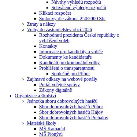
Návrhy výhledů rozpočtů
Schválené výhledy rozpočtů
Klikací rozpočet
Smlouvy dle zákona 250⁄2000 Sb.
Ztráty a nálezy
Volby do zastupitelstev obcí 2026
Rozhodnutí prezidenta České republiky o
vyhlášení voleb
Kontakty
Informace pro kandidáty a voliče
Dokumenty ke kandidatuře
Kandidáti pro komunální volby
Prohlášení o transparentnosti
Společně pro Příbor
Zajímavé odkazy na webové portály
Portál veřejné správy
Zákony digitálně
Organizace a školství
Jednotka sboru dobrovolných hasičů
Sbor dobrovolných hasičů Příbor
Sbor dobrovolných hasičů Hájov
Sbor dobrovolných hasičů Prchalov
Mateřské školy
MŠ Kamarád
MŠ Pionýrů