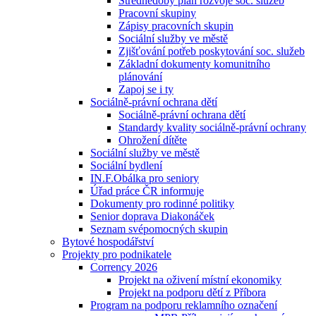
Střednědobý plán rozvoje soc. služeb
Pracovní skupiny
Zápisy pracovních skupin
Sociální služby ve městě
Zjišťování potřeb poskytování soc. služeb
Základní dokumenty komunitního
plánování
Zapoj se i ty
Sociálně-právní ochrana dětí
Sociálně-právní ochrana dětí
Standardy kvality sociálně-právní ochrany
Ohrožení dítěte
Sociální služby ve městě
Sociální bydlení
IN.F.Obálka pro seniory
Úřad práce ČR informuje
Dokumenty pro rodinné politiky
Senior doprava Diakonáček
Seznam svépomocných skupin
Bytové hospodářství
Projekty pro podnikatele
Corrency 2026
Projekt na oživení místní ekonomiky
Projekt na podporu dětí z Příbora
Program na podporu reklamního označení