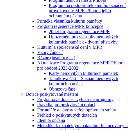
Program dědictví města Příbora
Program na podporu reklamního označení
provozoven v MPR Příbor a jejím
ochranném pásmu
Příručka vlastníka kulturní památky
Program regenerace MPR koncepce
20 let Programu regenerace MPR
Upozornění pro vlastníky nemovitých
kulturních památek - dvorní přístavby
Kulturní a společenské dění v MPR
Vzory žádostí
Různé (inspirace, ...)
Aktualizace Programu regenerace MPR Příbor
pro období 2023-2032
Karty nemovitých kulturních památek
Tabulková část – Seznam nemovitých
kulturních památek
Obrazová část
Dotace poskytované městem
Programové dotace - vyhlášené programy
Pravidla pro poskytování dotací
Formuláře a návrhy veřejnoprávních smluv
Přehled o poskytnutých dotacích
Identita občana
Metodika k uznatelným nákladům financovaných