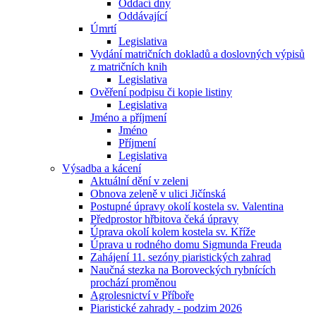
Oddací dny
Oddávající
Úmrtí
Legislativa
Vydání matričních dokladů a doslovných výpisů
z matričních knih
Legislativa
Ověření podpisu či kopie listiny
Legislativa
Jméno a příjmení
Jméno
Příjmení
Legislativa
Výsadba a kácení
Aktuální dění v zeleni
Obnova zeleně v ulici Jičínská
Postupné úpravy okolí kostela sv. Valentina
Předprostor hřbitova čeká úpravy
Úprava okolí kolem kostela sv. Kříže
Úprava u rodného domu Sigmunda Freuda
Zahájení 11. sezóny piaristických zahrad
Naučná stezka na Boroveckých rybnících
prochází proměnou
Agrolesnictví v Příboře
Piaristické zahrady - podzim 2026