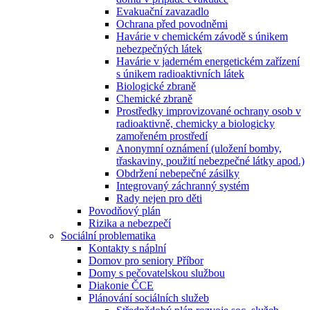
Evakuační zavazadlo
Ochrana před povodněmi
Havárie v chemickém závodě s únikem
nebezpečných látek
Havárie v jaderném energetickém zařízení
s únikem radioaktivních látek
Biologické zbraně
Chemické zbraně
Prostředky improvizované ochrany osob v
radioaktivně, chemicky a biologicky
zamořeném prostředí
Anonymní oznámení (uložení bomby,
třaskaviny, použití nebezpečné látky apod.)
Obdržení nebepečné zásilky
Integrovaný záchranný systém
Rady nejen pro děti
Povodňový plán
Rizika a nebezpečí
Sociální problematika
Kontakty s náplní
Domov pro seniory Příbor
Domy s pečovatelskou službou
Diakonie ČCE
Plánování sociálních služeb