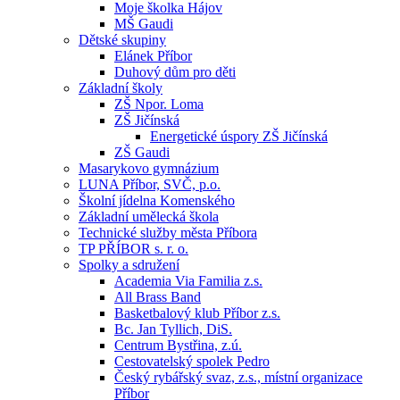
Moje školka Hájov
MŠ Gaudi
Dětské skupiny
Elánek Příbor
Duhový dům pro děti
Základní školy
ZŠ Npor. Loma
ZŠ Jičínská
Energetické úspory ZŠ Jičínská
ZŠ Gaudi
Masarykovo gymnázium
LUNA Příbor, SVČ, p.o.
Školní jídelna Komenského
Základní umělecká škola
Technické služby města Příbora
TP PŘÍBOR s. r. o.
Spolky a sdružení
Academia Via Familia z.s.
All Brass Band
Basketbalový klub Příbor z.s.
Bc. Jan Tyllich, DiS.
Centrum Bystřina, z.ú.
Cestovatelský spolek Pedro
Český rybářský svaz, z.s., místní organizace
Příbor