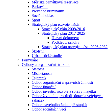
Městská památková rezervace
Parkování
Prevence kriminality
Sociální oblast
Sport
Strategický plán rozvoje města
Strategický plán 2008-2016
Strategický plán 2017-2025
Hlavní dokument
Podklady, přílohy
Strategický plán rozvoje města 2026-2032
Školství
Urbanistické studie
Formuláře
Odbory a organizační struktura
Starosta
Místostarosta
Tajemník
Odbor organizační a správních činností
Odbor finanční
Odbor investic, rozvoje a správy majetku
Odbor životního prostředí, dotací a veřejných
zakázek
Odbor stavebního řádu a přestupků
Odbor sociálních věcí