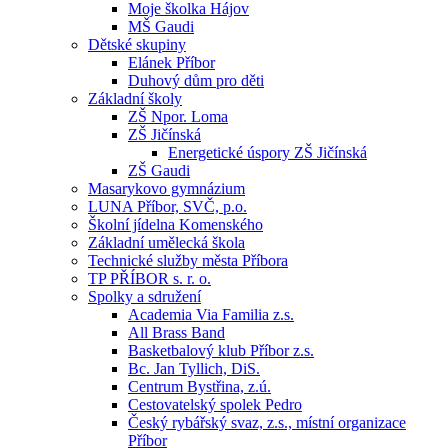
Moje školka Hájov
MŠ Gaudi
Dětské skupiny
Elánek Příbor
Duhový dům pro děti
Základní školy
ZŠ Npor. Loma
ZŠ Jičínská
Energetické úspory ZŠ Jičínská
ZŠ Gaudi
Masarykovo gymnázium
LUNA Příbor, SVČ, p.o.
Školní jídelna Komenského
Základní umělecká škola
Technické služby města Příbora
TP PŘÍBOR s. r. o.
Spolky a sdružení
Academia Via Familia z.s.
All Brass Band
Basketbalový klub Příbor z.s.
Bc. Jan Tyllich, DiS.
Centrum Bystřina, z.ú.
Cestovatelský spolek Pedro
Český rybářský svaz, z.s., místní organizace
Příbor