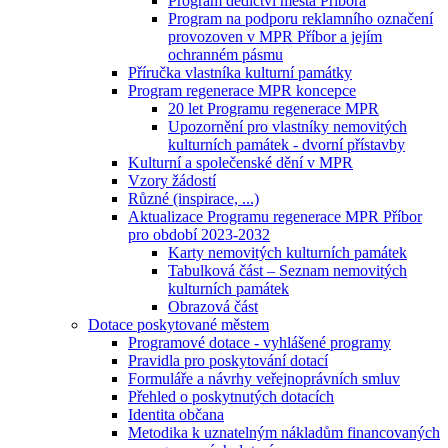
Program dědictví města Příbora
Program na podporu reklamního označení
provozoven v MPR Příbor a jejím
ochranném pásmu
Příručka vlastníka kulturní památky
Program regenerace MPR koncepce
20 let Programu regenerace MPR
Upozornění pro vlastníky nemovitých
kulturních památek - dvorní přístavby
Kulturní a společenské dění v MPR
Vzory žádostí
Různé (inspirace, ...)
Aktualizace Programu regenerace MPR Příbor
pro období 2023-2032
Karty nemovitých kulturních památek
Tabulková část – Seznam nemovitých
kulturních památek
Obrazová část
Dotace poskytované městem
Programové dotace - vyhlášené programy
Pravidla pro poskytování dotací
Formuláře a návrhy veřejnoprávních smluv
Přehled o poskytnutých dotacích
Identita občana
Metodika k uznatelným nákladům financovaných