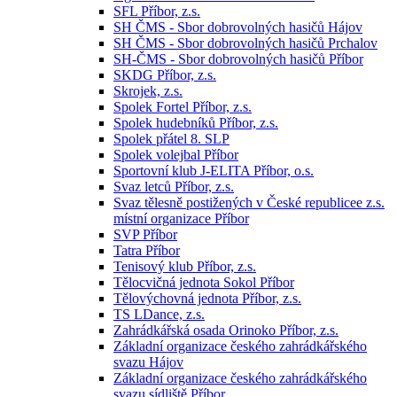
SFL Příbor, z.s.
SH ČMS - Sbor dobrovolných hasičů Hájov
SH ČMS - Sbor dobrovolných hasičů Prchalov
SH-ČMS - Sbor dobrovolných hasičů Příbor
SKDG Příbor, z.s.
Skrojek, z.s.
Spolek Fortel Příbor, z.s.
Spolek hudebníků Příbor, z.s.
Spolek přátel 8. SLP
Spolek volejbal Příbor
Sportovní klub J-ELITA Příbor, o.s.
Svaz letců Příbor, z.s.
Svaz tělesně postižených v České republicee z.s.
místní organizace Příbor
SVP Příbor
Tatra Příbor
Tenisový klub Příbor, z.s.
Tělocvičná jednota Sokol Příbor
Tělovýchovná jednota Příbor, z.s.
TS LDance, z.s.
Zahrádkářská osada Orinoko Příbor, z.s.
Základní organizace českého zahrádkářského
svazu Hájov
Základní organizace českého zahrádkářského
svazu sídliště Příbor