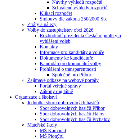
Návrhy výhledů rozpočtů
Schválené výhledy rozpočtů
Klikací rozpočet
Smlouvy dle zákona 250⁄2000 Sb.
Ztráty a nálezy
Volby do zastupitelstev obcí 2026
Rozhodnutí prezidenta České republiky o
vyhlášení voleb
Kontakty
Informace pro kandidáty a voliče
Dokumenty ke kandidatuře
Kandidáti pro komunální volby
Prohlášení o transparentnosti
Společně pro Příbor
Zajímavé odkazy na webové portály
Portál veřejné správy
Zákony digitálně
Organizace a školství
Jednotka sboru dobrovolných hasičů
Sbor dobrovolných hasičů Příbor
Sbor dobrovolných hasičů Hájov
Sbor dobrovolných hasičů Prchalov
Mateřské školy
MŠ Kamarád
MŠ Pionýrů