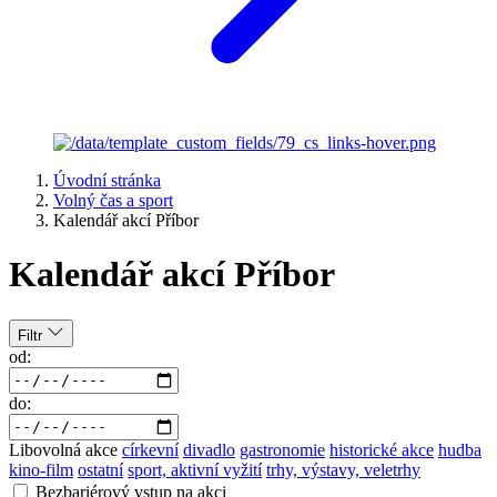
Úvodní stránka
Volný čas a sport
Kalendář akcí Příbor
Kalendář akcí Příbor
Filtr
od:
do:
Libovolná akce
církevní
divadlo
gastronomie
historické akce
hudba
kino-film
ostatní
sport, aktivní vyžití
trhy, výstavy, veletrhy
Bezbariérový vstup na akci