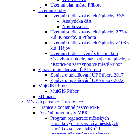
Územní plán města Příbora
Územní studie
Územní studie zastavitelné plochy 3⁄Z5
Analytická část
Návrhová část
Územní studie zastavitelné plochy Z73 v
k.ú. Klokočov u Příbora
Územní studie zastavitelné plochy Z108 v
k.ú. Hájov
Územní studie - území s historickou
zástavbou a plochy navazující na plochy s
historickou zástavbou ve městě Příbor
Zpráva o uplatňování ÚP Příbora
Zpráva o uplatňování ÚP Příbora 2017
Zpráva o uplatňování ÚP Příbora 2022
MujGIS Příbor
MujGIS Příbor
3D mapa
Městská památková rezervace
Hranice a ochranné pásmo MPR
Dotační programy v MPR
Program regenerace městských
památkových rezervací a městských
památkových zón MK ČR