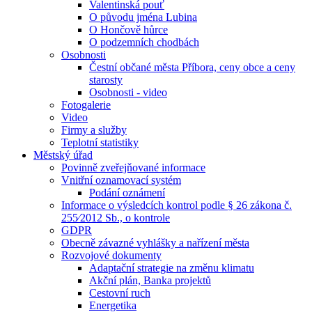
Valentinská pouť
O původu jména Lubina
O Hončově hůrce
O podzemních chodbách
Osobnosti
Čestní občané města Příbora, ceny obce a ceny
starosty
Osobnosti - video
Fotogalerie
Video
Firmy a služby
Teplotní statistiky
Městský úřad
Povinně zveřejňované informace
Vnitřní oznamovací systém
Podání oznámení
Informace o výsledcích kontrol podle § 26 zákona č.
255⁄2012 Sb., o kontrole
GDPR
Obecně závazné vyhlášky a nařízení města
Rozvojové dokumenty
Adaptační strategie na změnu klimatu
Akční plán, Banka projektů
Cestovní ruch
Energetika