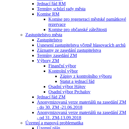
Jednací řád RM
Termíny schůzí rady města
Komise RM
Komise pro regeneraci městské památkové
rezervace
Komise pro občanské záležitosti
Zastupitelstvo města
Zastupitelstvo
Usnesení zastupitelstva včetně hlasovacích archů
Záznamy ze zasedání zastupitelstva
Termíny zasedání ZM
Výbory ZM
Finanční výbor
Kontrolní výbor
Zápisy z kontrolního výboru
Statut a jednací řád
Osadní výbor Hájov
Osadní výbor Prchalov
Jednací řád ZM
Anonymizovaná verze materiálů na zasedání ZM
- do 30. ZM -21.06.2018
Anonymizovaná verze materiálů na zasedání ZM
- od 31. ZM-13.09.2018
Územní a mapová problematika
Územní plán