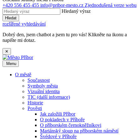
+420 556 455 455
info@pribor-mesto.cz
Zjednodušená verze webu
Hledaný výraz
Hledat
rozšířené vyhledávání
Dobrý den, jsem chatbot a jsem tu pro vás! Klikněte na ikonu a
napište mi dotaz.
✕
Menu
O městě
Současnost
Symboly města
Vizuální identita
TIC (další informace)
Historie
Pověsti
Jak založili Příbor
O pokladech v Příboře
O příborském černokněžníkovi
Mariánský sloup na příborském náměstí
Švédové v Příboře