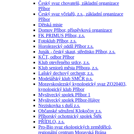
Český svaz chovatelů, základní organizace
Příbor
Český svaz včelařů, z.s., základní organizace
Příbor
Dětská misie
Domov Příbor, příspěvková organizace
FK PRIMUS Příbor, z.s.
Fotoklub Příbor, z.s.
Horolezecký oddíl Příbor z.s.
Junák - český skaut, středisko Příbor, z.s.
KČT, odbor Příbor
Klub otevřeného srdce, z.s.
Klub seniorů města Příbora, z.s.
Lašský dechový orchestr, z.s.
Modelářský klub SMČR p.s.
Moravskoslezský kynologický svaz ZO20403,
kynologický klub Příbor
Myslivecký spolek Příbor 1
Myslivecký spolek Příbor-Hájov
Neziskovka s duší z.s.
Občanské sdružení Klokočov z.s.
Příborský ochotnický spolek Štěk
PŘÍDLO, z.s.
Pro-Bio svaz ekologických zemědělců,
regionální centrum Moravská Brána