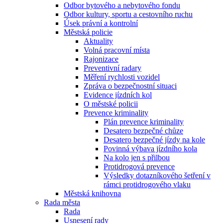
Odbor bytového a nebytového fondu
Odbor kultury, sportu a cestovního ruchu
Úsek právní a kontrolní
Městská policie
Aktuality
Volná pracovní místa
Rajonizace
Preventivní radary
Měření rychlosti vozidel
Zpráva o bezpečnostní situaci
Evidence jízdních kol
O městské policii
Prevence kriminality
Plán prevence kriminality
Desatero bezpečné chůze
Desatero bezpečné jízdy na kole
Povinná výbava jízdního kola
Na kolo jen s přilbou
Protidrogová prevence
Výsledky dotazníkového šetření v
rámci protidrogového vlaku
Městská knihovna
Rada města
Rada
Usnesení rady