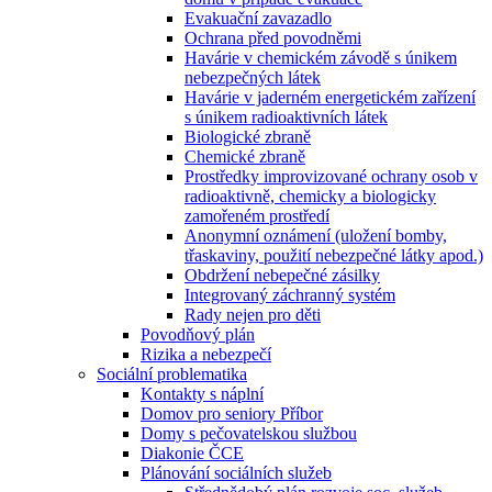
Evakuační zavazadlo
Ochrana před povodněmi
Havárie v chemickém závodě s únikem
nebezpečných látek
Havárie v jaderném energetickém zařízení
s únikem radioaktivních látek
Biologické zbraně
Chemické zbraně
Prostředky improvizované ochrany osob v
radioaktivně, chemicky a biologicky
zamořeném prostředí
Anonymní oznámení (uložení bomby,
třaskaviny, použití nebezpečné látky apod.)
Obdržení nebepečné zásilky
Integrovaný záchranný systém
Rady nejen pro děti
Povodňový plán
Rizika a nebezpečí
Sociální problematika
Kontakty s náplní
Domov pro seniory Příbor
Domy s pečovatelskou službou
Diakonie ČCE
Plánování sociálních služeb