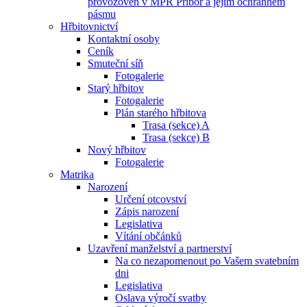
provozoven v MPR Příbor a jejím ochranném
pásmu
Hřbitovnictví
Kontaktní osoby
Ceník
Smuteční síň
Fotogalerie
Starý hřbitov
Fotogalerie
Plán starého hřbitova
Trasa (sekce) A
Trasa (sekce) B
Nový hřbitov
Fotogalerie
Matrika
Narození
Určení otcovství
Zápis narození
Legislativa
Vítání občánků
Uzavření manželství a partnerství
Na co nezapomenout po Vašem svatebním
dni
Legislativa
Oslava výročí svatby