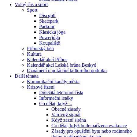
Volný čas a sport
Sport
Discgolf
Skatepark
Parkour
Klasická jóga
Powerjóga
Koupaliště
Příborský běh
Kultura
Kalendář akcí Příbor
Kalendář akcí Lašská brána Beskyd
Oznámení o pořádání kulturního podniku
Další témata
Komunikační kanály města
Krizové řízení
Důležitá telefonní čísla
Informační letáky
Co dělat, když ...
Obecné zásady
Varovný signál
Když zazní siréna
Co dělat, když bude nařízena evakuace
Zásady pro opuštění bytu nebo rodinného
domu v případě evakuace