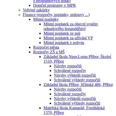
z programových dotací
Dotační programy v MPR
Veřejné zakázky
Finance (rozpočty, poplatky, smlouvy ...)
Místní poplatky
Místní poplatek za obecní systém
odpadového hospodářství
Místní poplatek ze psů
Místní poplatek za užívání VP
Místní poplatek z pobytu
Rozpočet města
Rozpočty ZŠ a MŠ
Základní škola Npor.Loma Příbor, Školní
1510, Příbor
Návrhy rozpočtů
Schválené rozpočty
Návrhy výhledů rozpočtů
Schválené výhledy rozpočtů
Základní škola Příbor, Jičínská 486, Příbor
Návrhy rozpočtů
Schválené rozpočty
Návrhy výhledů rozpočtů
Schválené výhledy rozpočtů
Mateřská škola Kamarád, Frenštátská
1370, Příbor