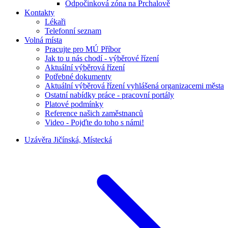
Odpočinková zóna na Prchalově
Kontakty
Lékaři
Telefonní seznam
Volná místa
Pracujte pro MÚ Příbor
Jak to u nás chodí - výběrové řízení
Aktuální výběrová řízení
Potřebné dokumenty
Aktuální výběrová řízení vyhlášená organizacemi města
Ostatní nabídky práce - pracovní portály
Platové podmínky
Reference našich zaměstnanců
Video - Pojďte do toho s námi!
Uzávěra Jičínská, Místecká