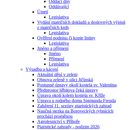
Oddací dny
Oddávající
Úmrtí
Legislativa
Vydání matričních dokladů a doslovných výpisů
z matričních knih
Legislativa
Ověření podpisu či kopie listiny
Legislativa
Jméno a příjmení
Jméno
Příjmení
Legislativa
Výsadba a kácení
Aktuální dění v zeleni
Obnova zeleně v ulici Jičínská
Postupné úpravy okolí kostela sv. Valentina
Předprostor hřbitova čeká úpravy
Úprava okolí kolem kostela sv. Kříže
Úprava u rodného domu Sigmunda Freuda
Zahájení 11. sezóny piaristických zahrad
Naučná stezka na Boroveckých rybnících
prochází proměnou
Agrolesnictví v Příboře
Piaristické zahrady - podzim 2026