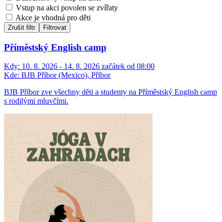
Vstup na akci povolen se zvířaty
Akce je vhodná pro děti
Zrušit filtr
Filtrovat
Příměstský English camp
Kdy:
10. 8. 2026 - 14. 8. 2026 začátek od 08:00
Kde:
BJB Příbor (Mexico), Příbor
BJB Příbor zve všechny děti a studenty na Příměstský English camp
s rodilými mluvčími.