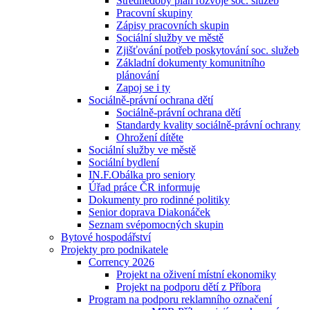
Střednědobý plán rozvoje soc. služeb
Pracovní skupiny
Zápisy pracovních skupin
Sociální služby ve městě
Zjišťování potřeb poskytování soc. služeb
Základní dokumenty komunitního
plánování
Zapoj se i ty
Sociálně-právní ochrana dětí
Sociálně-právní ochrana dětí
Standardy kvality sociálně-právní ochrany
Ohrožení dítěte
Sociální služby ve městě
Sociální bydlení
IN.F.Obálka pro seniory
Úřad práce ČR informuje
Dokumenty pro rodinné politiky
Senior doprava Diakonáček
Seznam svépomocných skupin
Bytové hospodářství
Projekty pro podnikatele
Corrency 2026
Projekt na oživení místní ekonomiky
Projekt na podporu dětí z Příbora
Program na podporu reklamního označení