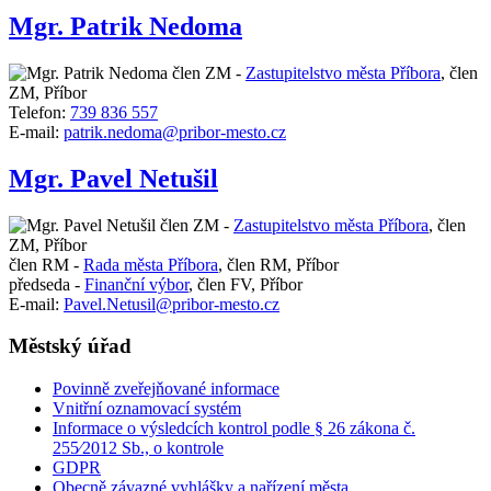
Mgr. Patrik Nedoma
člen ZM -
Zastupitelstvo města Příbora
,
člen
ZM, Příbor
Telefon:
739 836 557
E-mail:
patrik.nedoma@pribor-mesto.cz
Mgr. Pavel Netušil
člen ZM -
Zastupitelstvo města Příbora
,
člen
ZM, Příbor
člen RM -
Rada města Příbora
,
člen RM, Příbor
předseda -
Finanční výbor
,
člen FV, Příbor
E-mail:
Pavel.Netusil@pribor-mesto.cz
Městský úřad
Povinně zveřejňované informace
Vnitřní oznamovací systém
Informace o výsledcích kontrol podle § 26 zákona č.
255⁄2012 Sb., o kontrole
GDPR
Obecně závazné vyhlášky a nařízení města