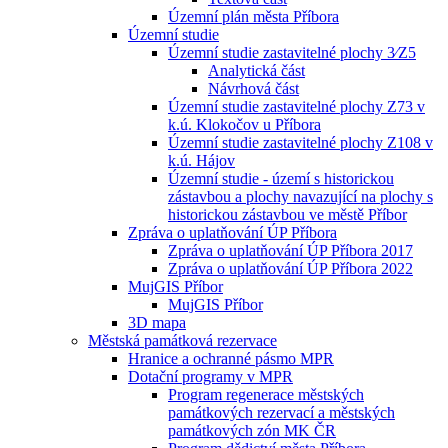
Územní plán města Příbora
Územní studie
Územní studie zastavitelné plochy 3⁄Z5
Analytická část
Návrhová část
Územní studie zastavitelné plochy Z73 v
k.ú. Klokočov u Příbora
Územní studie zastavitelné plochy Z108 v
k.ú. Hájov
Územní studie - území s historickou
zástavbou a plochy navazující na plochy s
historickou zástavbou ve městě Příbor
Zpráva o uplatňování ÚP Příbora
Zpráva o uplatňování ÚP Příbora 2017
Zpráva o uplatňování ÚP Příbora 2022
MujGIS Příbor
MujGIS Příbor
3D mapa
Městská památková rezervace
Hranice a ochranné pásmo MPR
Dotační programy v MPR
Program regenerace městských
památkových rezervací a městských
památkových zón MK ČR