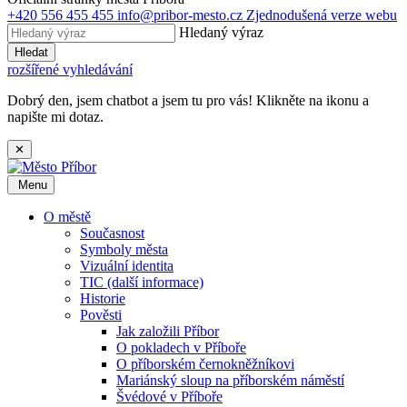
+420 556 455 455
info@pribor-mesto.cz
Zjednodušená verze webu
Hledaný výraz
Hledat
rozšířené vyhledávání
Dobrý den, jsem chatbot a jsem tu pro vás! Klikněte na ikonu a
napište mi dotaz.
✕
Menu
O městě
Současnost
Symboly města
Vizuální identita
TIC (další informace)
Historie
Pověsti
Jak založili Příbor
O pokladech v Příboře
O příborském černokněžníkovi
Mariánský sloup na příborském náměstí
Švédové v Příboře