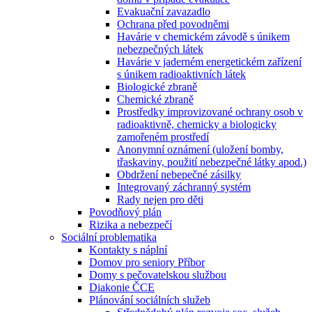
Evakuační zavazadlo
Ochrana před povodněmi
Havárie v chemickém závodě s únikem
nebezpečných látek
Havárie v jaderném energetickém zařízení
s únikem radioaktivních látek
Biologické zbraně
Chemické zbraně
Prostředky improvizované ochrany osob v
radioaktivně, chemicky a biologicky
zamořeném prostředí
Anonymní oznámení (uložení bomby,
třaskaviny, použití nebezpečné látky apod.)
Obdržení nebepečné zásilky
Integrovaný záchranný systém
Rady nejen pro děti
Povodňový plán
Rizika a nebezpečí
Sociální problematika
Kontakty s náplní
Domov pro seniory Příbor
Domy s pečovatelskou službou
Diakonie ČCE
Plánování sociálních služeb