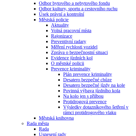
Odbor bytového a nebytového fondu
Odbor kultury, sportu a cestovního ruchu
Úsek právní a kontrolní
Městská policie
Aktuality
Volná pracovní místa
Rajonizace
Preventivní radary
Měření rychlosti vozidel
Zpráva o bezpečnostní situaci
Evidence jízdních kol
O městské policii
Prevence kriminality
Plán prevence kriminality
Desatero bezpečné chůze
Desatero bezpečné jízdy na kole
Povinná výbava jízdního kola
Na kolo jen s přilbou
Protidrogová prevence
Výsledky dotazníkového šetření v
rámci protidrogového vlaku
Městská knihovna
Rada města
Rada
Usnesení rady