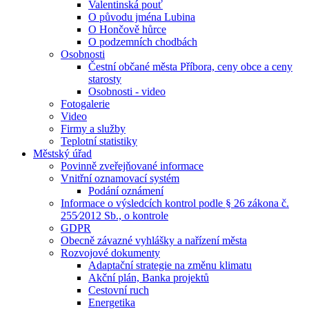
Valentinská pouť
O původu jména Lubina
O Hončově hůrce
O podzemních chodbách
Osobnosti
Čestní občané města Příbora, ceny obce a ceny
starosty
Osobnosti - video
Fotogalerie
Video
Firmy a služby
Teplotní statistiky
Městský úřad
Povinně zveřejňované informace
Vnitřní oznamovací systém
Podání oznámení
Informace o výsledcích kontrol podle § 26 zákona č.
255⁄2012 Sb., o kontrole
GDPR
Obecně závazné vyhlášky a nařízení města
Rozvojové dokumenty
Adaptační strategie na změnu klimatu
Akční plán, Banka projektů
Cestovní ruch
Energetika