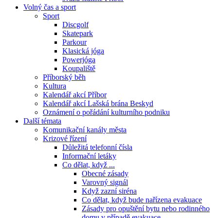
Volný čas a sport
Sport
Discgolf
Skatepark
Parkour
Klasická jóga
Powerjóga
Koupaliště
Příborský běh
Kultura
Kalendář akcí Příbor
Kalendář akcí Lašská brána Beskyd
Oznámení o pořádání kulturního podniku
Další témata
Komunikační kanály města
Krizové řízení
Důležitá telefonní čísla
Informační letáky
Co dělat, když ...
Obecné zásady
Varovný signál
Když zazní siréna
Co dělat, když bude nařízena evakuace
Zásady pro opuštění bytu nebo rodinného
domu v případě evakuace