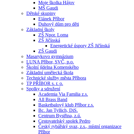
Moje školka Hájov
MŠ Gaudi
Dětské skupiny
Elánek Příbor
Duhový dům pro děti
Základní školy
ZŠ Npor. Loma
ZŠ Jičínská
Energetické úspory ZŠ Jičínská
ZŠ Gaudi
Masarykovo gymnázium
LUNA Příbor, SVČ, p.o.
Školní jídelna Komenského
Základní umělecká škola
Technické služby města Příbora
TP PŘÍBOR s. r. o.
Spolky a sdružení
Academia Via Familia z.s.
All Brass Band
Basketbalový klub Příbor z.s.
Bc. Jan Tyllich, DiS.
Centrum Bystřina, z.ú.
Cestovatelský spolek Pedro
Český rybářský svaz, z.s., místní organizace
Příbor