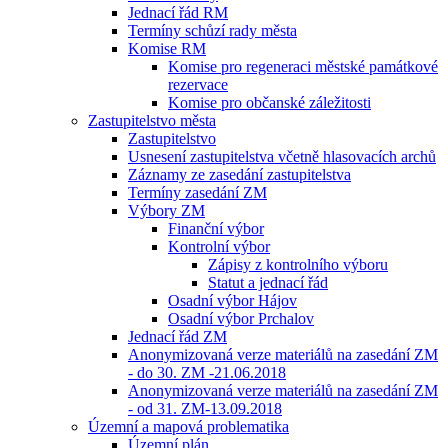
Jednací řád RM
Termíny schůzí rady města
Komise RM
Komise pro regeneraci městské památkové
rezervace
Komise pro občanské záležitosti
Zastupitelstvo města
Zastupitelstvo
Usnesení zastupitelstva včetně hlasovacích archů
Záznamy ze zasedání zastupitelstva
Termíny zasedání ZM
Výbory ZM
Finanční výbor
Kontrolní výbor
Zápisy z kontrolního výboru
Statut a jednací řád
Osadní výbor Hájov
Osadní výbor Prchalov
Jednací řád ZM
Anonymizovaná verze materiálů na zasedání ZM
- do 30. ZM -21.06.2018
Anonymizovaná verze materiálů na zasedání ZM
- od 31. ZM-13.09.2018
Územní a mapová problematika
Územní plán