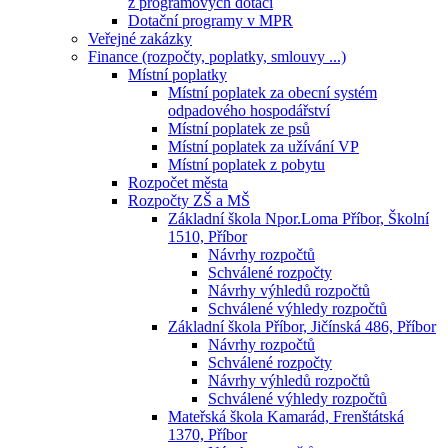
z programových dotací
Dotační programy v MPR
Veřejné zakázky
Finance (rozpočty, poplatky, smlouvy ...)
Místní poplatky
Místní poplatek za obecní systém
odpadového hospodářství
Místní poplatek ze psů
Místní poplatek za užívání VP
Místní poplatek z pobytu
Rozpočet města
Rozpočty ZŠ a MŠ
Základní škola Npor.Loma Příbor, Školní
1510, Příbor
Návrhy rozpočtů
Schválené rozpočty
Návrhy výhledů rozpočtů
Schválené výhledy rozpočtů
Základní škola Příbor, Jičínská 486, Příbor
Návrhy rozpočtů
Schválené rozpočty
Návrhy výhledů rozpočtů
Schválené výhledy rozpočtů
Mateřská škola Kamarád, Frenštátská
1370, Příbor