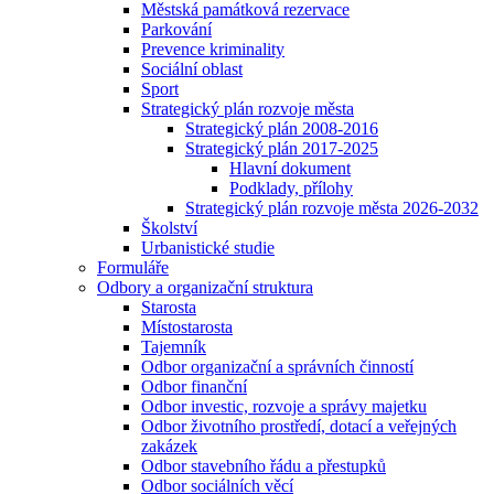
Městská památková rezervace
Parkování
Prevence kriminality
Sociální oblast
Sport
Strategický plán rozvoje města
Strategický plán 2008-2016
Strategický plán 2017-2025
Hlavní dokument
Podklady, přílohy
Strategický plán rozvoje města 2026-2032
Školství
Urbanistické studie
Formuláře
Odbory a organizační struktura
Starosta
Místostarosta
Tajemník
Odbor organizační a správních činností
Odbor finanční
Odbor investic, rozvoje a správy majetku
Odbor životního prostředí, dotací a veřejných
zakázek
Odbor stavebního řádu a přestupků
Odbor sociálních věcí