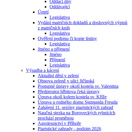
Oddací dny
Oddávající
Úmrtí
Legislativa
Vydání matričních dokladů a doslovných výpisů
z matričních knih
Legislativa
Ověření podpisu či kopie listiny
Legislativa
Jméno a příjmení
Jméno
Příjmení
Legislativa
Výsadba a kácení
Aktuální dění v zeleni
Obnova zeleně v ulici Jičínská
Postupné úpravy okolí kostela sv. Valentina
Předprostor hřbitova čeká úpravy
Úprava okolí kolem kostela sv. Kříže
Úprava u rodného domu Sigmunda Freuda
Zahájení 11. sezóny piaristických zahrad
Naučná stezka na Boroveckých rybnících
prochází proměnou
Agrolesnictví v Příboře
Piaristické zahrady - podzim 2026