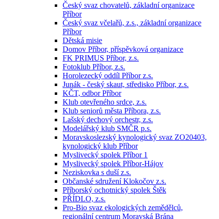
Český svaz chovatelů, základní organizace
Příbor
Český svaz včelařů, z.s., základní organizace
Příbor
Dětská misie
Domov Příbor, příspěvková organizace
FK PRIMUS Příbor, z.s.
Fotoklub Příbor, z.s.
Horolezecký oddíl Příbor z.s.
Junák - český skaut, středisko Příbor, z.s.
KČT, odbor Příbor
Klub otevřeného srdce, z.s.
Klub seniorů města Příbora, z.s.
Lašský dechový orchestr, z.s.
Modelářský klub SMČR p.s.
Moravskoslezský kynologický svaz ZO20403,
kynologický klub Příbor
Myslivecký spolek Příbor 1
Myslivecký spolek Příbor-Hájov
Neziskovka s duší z.s.
Občanské sdružení Klokočov z.s.
Příborský ochotnický spolek Štěk
PŘÍDLO, z.s.
Pro-Bio svaz ekologických zemědělců,
regionální centrum Moravská Brána