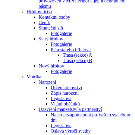
provozoven v MPR Příbor a jejím ochranném
pásmu
Hřbitovnictví
Kontaktní osoby
Ceník
Smuteční síň
Fotogalerie
Starý hřbitov
Fotogalerie
Plán starého hřbitova
Trasa (sekce) A
Trasa (sekce) B
Nový hřbitov
Fotogalerie
Matrika
Narození
Určení otcovství
Zápis narození
Legislativa
Vítání občánků
Uzavření manželství a partnerství
Na co nezapomenout po Vašem svatebním
dni
Legislativa
Oslava výročí svatby