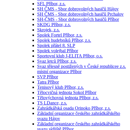
SFL Příbor, z.s.
SH ČMS - Sbor dobrovolných hasičů Hájov
SH ČMS - Sbor dobrovolných hasičů Prchalov
SH-ČMS - Sbor dobrovolných hasičů Příbor
SKDG Příbor, z.s.
Skrojek, z.s.
Spolek Fortel Příbor, z.s.
Spolek hudebníků Příbor, z.s.
Spolek přátel 8. SLP
Spolek volejbal Příbor
Sportovní klub J-ELITA Příbor, o.s.
Svaz letců Příbor, z.s.
Svaz tělesně postižených v České republicee z.s.
místní organizace Příbor
SVP Příbor
Tatra Příbor
Tenisový klub Příbor, z.s.
Tělocvičná jednota Sokol Příbor
Tělovýchovná jednota Příbor, z.s.
TS LDance, z.s.
Zahrádkářská osada Orinoko Příbor, z.s.
Základní organizace českého zahrádkářského
svazu Hájov
Základní organizace českého zahrádkářského
svazu sídliště Příbor