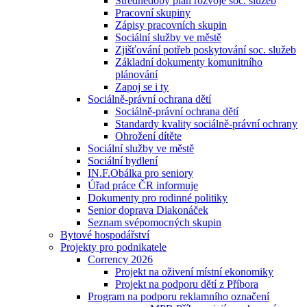
Střednědobý plán rozvoje soc. služeb
Pracovní skupiny
Zápisy pracovních skupin
Sociální služby ve městě
Zjišťování potřeb poskytování soc. služeb
Základní dokumenty komunitního
plánování
Zapoj se i ty
Sociálně-právní ochrana dětí
Sociálně-právní ochrana dětí
Standardy kvality sociálně-právní ochrany
Ohrožení dítěte
Sociální služby ve městě
Sociální bydlení
IN.F.Obálka pro seniory
Úřad práce ČR informuje
Dokumenty pro rodinné politiky
Senior doprava Diakonáček
Seznam svépomocných skupin
Bytové hospodářství
Projekty pro podnikatele
Corrency 2026
Projekt na oživení místní ekonomiky
Projekt na podporu dětí z Příbora
Program na podporu reklamního označení