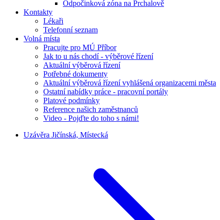
Odpočinková zóna na Prchalově
Kontakty
Lékaři
Telefonní seznam
Volná místa
Pracujte pro MÚ Příbor
Jak to u nás chodí - výběrové řízení
Aktuální výběrová řízení
Potřebné dokumenty
Aktuální výběrová řízení vyhlášená organizacemi města
Ostatní nabídky práce - pracovní portály
Platové podmínky
Reference našich zaměstnanců
Video - Pojďte do toho s námi!
Uzávěra Jičínská, Místecká