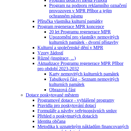
Program dědictví města Příbora
Program na podporu reklamního označení
provozoven v MPR Příbor a jejím
ochranném pásmu
Příručka vlastníka kulturní památky
Program regenerace MPR koncepce
20 let Programu regenerace MPR
Upozornění pro vlastníky nemovitých
kulturních památek - dvorní přístavby
Kulturní a společenské dění v MPR
Vzory žádostí
Různé (inspirace, ...)
Aktualizace Programu regenerace MPR Příbor
pro období 2023-2032
Karty nemovitých kulturních památek
Tabulková část – Seznam nemovitých
kulturních památek
Obrazová část
Dotace poskytované městem
Programové dotace - vyhlášené programy
Pravidla pro poskytování dotací
Formuláře a návrhy veřejnoprávních smluv
Přehled o poskytnutých dotacích
Identita občana
Metodika k uznatelným nákladům financovaných