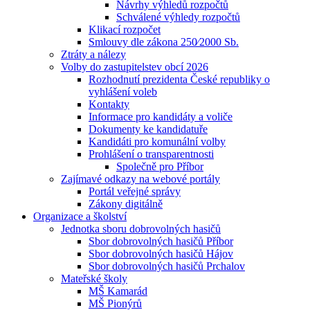
Návrhy výhledů rozpočtů
Schválené výhledy rozpočtů
Klikací rozpočet
Smlouvy dle zákona 250⁄2000 Sb.
Ztráty a nálezy
Volby do zastupitelstev obcí 2026
Rozhodnutí prezidenta České republiky o
vyhlášení voleb
Kontakty
Informace pro kandidáty a voliče
Dokumenty ke kandidatuře
Kandidáti pro komunální volby
Prohlášení o transparentnosti
Společně pro Příbor
Zajímavé odkazy na webové portály
Portál veřejné správy
Zákony digitálně
Organizace a školství
Jednotka sboru dobrovolných hasičů
Sbor dobrovolných hasičů Příbor
Sbor dobrovolných hasičů Hájov
Sbor dobrovolných hasičů Prchalov
Mateřské školy
MŠ Kamarád
MŠ Pionýrů