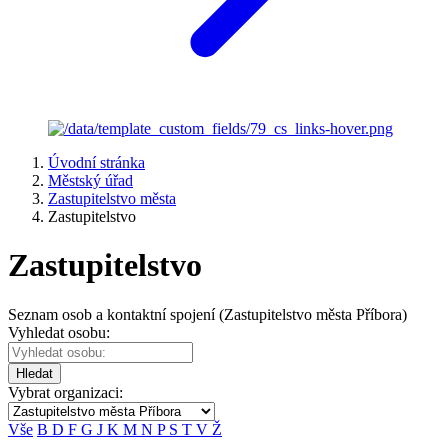
Úvodní stránka
Městský úřad
Zastupitelstvo města
Zastupitelstvo
Zastupitelstvo
Seznam osob a kontaktní spojení (Zastupitelstvo města Příbora)
Vyhledat osobu:
Hledat
Vybrat organizaci:
Vše
B
D
F
G
J
K
M
N
P
S
T
V
Ž