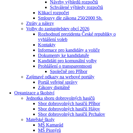
Návrhy výhledů rozpočtů
Schválené výhledy rozpočtů
Klikací rozpočet
Smlouvy dle zákona 250⁄2000 Sb.
Ztráty a nálezy
Volby do zastupitelstev obcí 2026
Rozhodnutí prezidenta České republiky o
vyhlášení voleb
Kontakty
Informace pro kandidáty a voliče
Dokumenty ke kandidatuře
Kandidáti pro komunální volby
Prohlášení o transparentnosti
Společně pro Příbor
Zajímavé odkazy na webové portály
Portál veřejné správy
Zákony digitálně
Organizace a školství
Jednotka sboru dobrovolných hasičů
Sbor dobrovolných hasičů Příbor
Sbor dobrovolných hasičů Hájov
Sbor dobrovolných hasičů Prchalov
Mateřské školy
MŠ Kamarád
MŠ Pionýrů