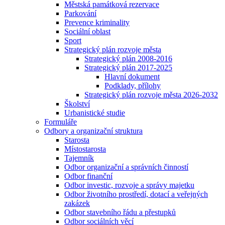
Městská památková rezervace
Parkování
Prevence kriminality
Sociální oblast
Sport
Strategický plán rozvoje města
Strategický plán 2008-2016
Strategický plán 2017-2025
Hlavní dokument
Podklady, přílohy
Strategický plán rozvoje města 2026-2032
Školství
Urbanistické studie
Formuláře
Odbory a organizační struktura
Starosta
Místostarosta
Tajemník
Odbor organizační a správních činností
Odbor finanční
Odbor investic, rozvoje a správy majetku
Odbor životního prostředí, dotací a veřejných
zakázek
Odbor stavebního řádu a přestupků
Odbor sociálních věcí