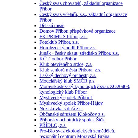
Český svaz chovatelů, základní organizace
Příbor
Český svaz včelařů, z.s., základní organizace
Příbor
Dětská misie
Domov Příbor, příspěvková organizace
FK PRIMUS Příbor, z.s.
Fotoklub Příbor, z.s.
Horolezecký oddíl Příbor z.s.
Junák - český skaut, středisko Příbor, z.s.
KČT, odbor Příbor
Klub otevřeného srdce, z.s.
Klub seniorů města Příbora, z.s.
Lašský dechový orchestr, z.s.
Modelářský klub SMČR p.s.
Moravskoslezský kynologický svaz ZO20403,
kynologický klub Příbor
Myslivecký spolek Příbor 1
Myslivecký spolek Příbor-Hájov
Neziskovka s duší z.s.
Občanské sdružení Klokočov z.s.
Příborský ochotnický spolek Štěk
PŘÍDLO, z.s.
Pro-Bio svaz ekologických zemědělců,
regionální centrum Moravská Brána