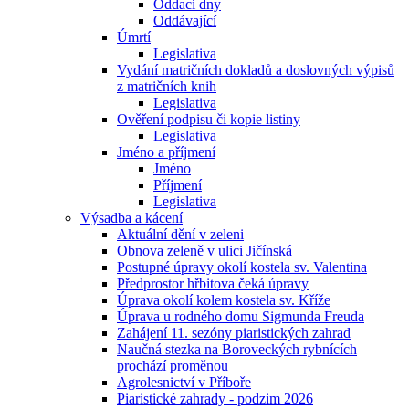
Oddací dny
Oddávající
Úmrtí
Legislativa
Vydání matričních dokladů a doslovných výpisů
z matričních knih
Legislativa
Ověření podpisu či kopie listiny
Legislativa
Jméno a příjmení
Jméno
Příjmení
Legislativa
Výsadba a kácení
Aktuální dění v zeleni
Obnova zeleně v ulici Jičínská
Postupné úpravy okolí kostela sv. Valentina
Předprostor hřbitova čeká úpravy
Úprava okolí kolem kostela sv. Kříže
Úprava u rodného domu Sigmunda Freuda
Zahájení 11. sezóny piaristických zahrad
Naučná stezka na Boroveckých rybnících
prochází proměnou
Agrolesnictví v Příboře
Piaristické zahrady - podzim 2026