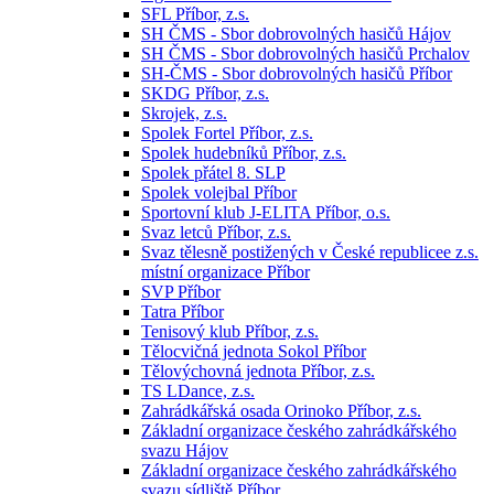
SFL Příbor, z.s.
SH ČMS - Sbor dobrovolných hasičů Hájov
SH ČMS - Sbor dobrovolných hasičů Prchalov
SH-ČMS - Sbor dobrovolných hasičů Příbor
SKDG Příbor, z.s.
Skrojek, z.s.
Spolek Fortel Příbor, z.s.
Spolek hudebníků Příbor, z.s.
Spolek přátel 8. SLP
Spolek volejbal Příbor
Sportovní klub J-ELITA Příbor, o.s.
Svaz letců Příbor, z.s.
Svaz tělesně postižených v České republicee z.s.
místní organizace Příbor
SVP Příbor
Tatra Příbor
Tenisový klub Příbor, z.s.
Tělocvičná jednota Sokol Příbor
Tělovýchovná jednota Příbor, z.s.
TS LDance, z.s.
Zahrádkářská osada Orinoko Příbor, z.s.
Základní organizace českého zahrádkářského
svazu Hájov
Základní organizace českého zahrádkářského
svazu sídliště Příbor