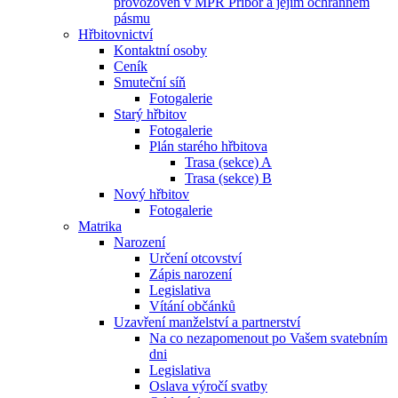
provozoven v MPR Příbor a jejím ochranném
pásmu
Hřbitovnictví
Kontaktní osoby
Ceník
Smuteční síň
Fotogalerie
Starý hřbitov
Fotogalerie
Plán starého hřbitova
Trasa (sekce) A
Trasa (sekce) B
Nový hřbitov
Fotogalerie
Matrika
Narození
Určení otcovství
Zápis narození
Legislativa
Vítání občánků
Uzavření manželství a partnerství
Na co nezapomenout po Vašem svatebním
dni
Legislativa
Oslava výročí svatby