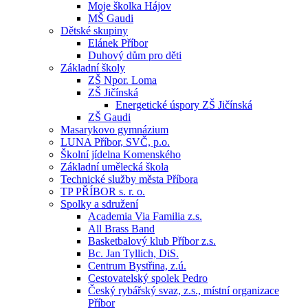
Moje školka Hájov
MŠ Gaudi
Dětské skupiny
Elánek Příbor
Duhový dům pro děti
Základní školy
ZŠ Npor. Loma
ZŠ Jičínská
Energetické úspory ZŠ Jičínská
ZŠ Gaudi
Masarykovo gymnázium
LUNA Příbor, SVČ, p.o.
Školní jídelna Komenského
Základní umělecká škola
Technické služby města Příbora
TP PŘÍBOR s. r. o.
Spolky a sdružení
Academia Via Familia z.s.
All Brass Band
Basketbalový klub Příbor z.s.
Bc. Jan Tyllich, DiS.
Centrum Bystřina, z.ú.
Cestovatelský spolek Pedro
Český rybářský svaz, z.s., místní organizace
Příbor