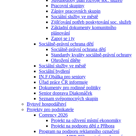
Střednědobý plán rozvoje soc. služeb
Pracovní skupiny
Zápisy pracovních skupin
Sociální služby ve městě
Zjišťování potřeb poskytování soc. služeb
Základní dokumenty komunitního
plánování
Zapoj se i ty
Sociálně-právní ochrana dětí
Sociálně-právní ochrana dětí
Standardy kvality sociálně-právní ochrany
Ohrožení dítěte
Sociální služby ve městě
Sociální bydlení
IN.F.Obálka pro seniory
Úřad práce ČR informuje
Dokumenty pro rodinné politiky
Senior doprava Diakonáček
Seznam svépomocných skupin
Bytové hospodářství
Projekty pro podnikatele
Corrency 2026
Projekt na oživení místní ekonomiky
Projekt na podporu dětí z Příbora
Program na podporu reklamního označení