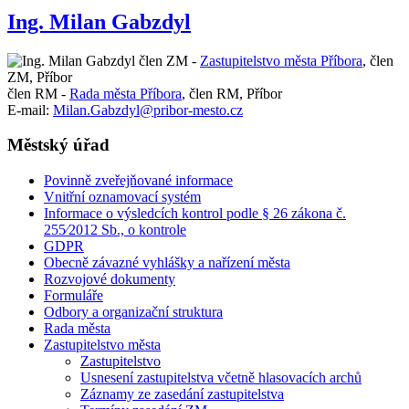
Ing. Milan Gabzdyl
člen ZM -
Zastupitelstvo města Příbora
,
člen
ZM, Příbor
člen RM -
Rada města Příbora
,
člen RM, Příbor
E-mail:
Milan.Gabzdyl@pribor-mesto.cz
Městský úřad
Povinně zveřejňované informace
Vnitřní oznamovací systém
Informace o výsledcích kontrol podle § 26 zákona č.
255⁄2012 Sb., o kontrole
GDPR
Obecně závazné vyhlášky a nařízení města
Rozvojové dokumenty
Formuláře
Odbory a organizační struktura
Rada města
Zastupitelstvo města
Zastupitelstvo
Usnesení zastupitelstva včetně hlasovacích archů
Záznamy ze zasedání zastupitelstva