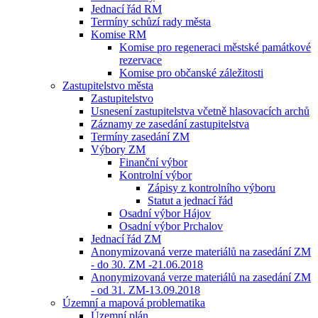
Jednací řád RM
Termíny schůzí rady města
Komise RM
Komise pro regeneraci městské památkové
rezervace
Komise pro občanské záležitosti
Zastupitelstvo města
Zastupitelstvo
Usnesení zastupitelstva včetně hlasovacích archů
Záznamy ze zasedání zastupitelstva
Termíny zasedání ZM
Výbory ZM
Finanční výbor
Kontrolní výbor
Zápisy z kontrolního výboru
Statut a jednací řád
Osadní výbor Hájov
Osadní výbor Prchalov
Jednací řád ZM
Anonymizovaná verze materiálů na zasedání ZM
- do 30. ZM -21.06.2018
Anonymizovaná verze materiálů na zasedání ZM
- od 31. ZM-13.09.2018
Územní a mapová problematika
Územní plán