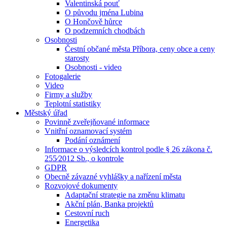
Valentinská pouť
O původu jména Lubina
O Hončově hůrce
O podzemních chodbách
Osobnosti
Čestní občané města Příbora, ceny obce a ceny
starosty
Osobnosti - video
Fotogalerie
Video
Firmy a služby
Teplotní statistiky
Městský úřad
Povinně zveřejňované informace
Vnitřní oznamovací systém
Podání oznámení
Informace o výsledcích kontrol podle § 26 zákona č.
255⁄2012 Sb., o kontrole
GDPR
Obecně závazné vyhlášky a nařízení města
Rozvojové dokumenty
Adaptační strategie na změnu klimatu
Akční plán, Banka projektů
Cestovní ruch
Energetika