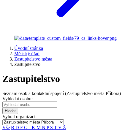
Úvodní stránka
Městský úřad
Zastupitelstvo města
Zastupitelstvo
Zastupitelstvo
Seznam osob a kontaktní spojení (Zastupitelstvo města Příbora)
Vyhledat osobu:
Hledat
Vybrat organizaci:
Vše
B
D
F
G
J
K
M
N
P
S
T
V
Ž