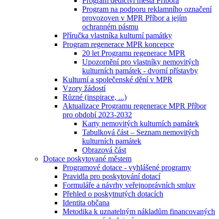
Program dědictví města Příbora
Program na podporu reklamního označení
provozoven v MPR Příbor a jejím
ochranném pásmu
Příručka vlastníka kulturní památky
Program regenerace MPR koncepce
20 let Programu regenerace MPR
Upozornění pro vlastníky nemovitých
kulturních památek - dvorní přístavby
Kulturní a společenské dění v MPR
Vzory žádostí
Různé (inspirace, ...)
Aktualizace Programu regenerace MPR Příbor
pro období 2023-2032
Karty nemovitých kulturních památek
Tabulková část – Seznam nemovitých
kulturních památek
Obrazová část
Dotace poskytované městem
Programové dotace - vyhlášené programy
Pravidla pro poskytování dotací
Formuláře a návrhy veřejnoprávních smluv
Přehled o poskytnutých dotacích
Identita občana
Metodika k uznatelným nákladům financovaných