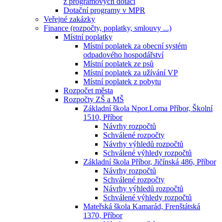
z programových dotací
Dotační programy v MPR
Veřejné zakázky
Finance (rozpočty, poplatky, smlouvy ...)
Místní poplatky
Místní poplatek za obecní systém
odpadového hospodářství
Místní poplatek ze psů
Místní poplatek za užívání VP
Místní poplatek z pobytu
Rozpočet města
Rozpočty ZŠ a MŠ
Základní škola Npor.Loma Příbor, Školní
1510, Příbor
Návrhy rozpočtů
Schválené rozpočty
Návrhy výhledů rozpočtů
Schválené výhledy rozpočtů
Základní škola Příbor, Jičínská 486, Příbor
Návrhy rozpočtů
Schválené rozpočty
Návrhy výhledů rozpočtů
Schválené výhledy rozpočtů
Mateřská škola Kamarád, Frenštátská
1370, Příbor