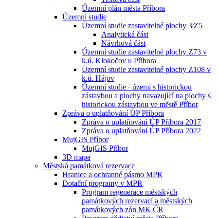
Územní plán města Příbora
Územní studie
Územní studie zastavitelné plochy 3⁄Z5
Analytická část
Návrhová část
Územní studie zastavitelné plochy Z73 v
k.ú. Klokočov u Příbora
Územní studie zastavitelné plochy Z108 v
k.ú. Hájov
Územní studie - území s historickou
zástavbou a plochy navazující na plochy s
historickou zástavbou ve městě Příbor
Zpráva o uplatňování ÚP Příbora
Zpráva o uplatňování ÚP Příbora 2017
Zpráva o uplatňování ÚP Příbora 2022
MujGIS Příbor
MujGIS Příbor
3D mapa
Městská památková rezervace
Hranice a ochranné pásmo MPR
Dotační programy v MPR
Program regenerace městských
památkových rezervací a městských
památkových zón MK ČR