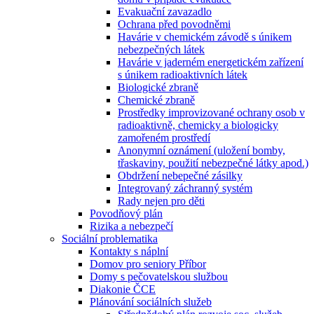
Evakuační zavazadlo
Ochrana před povodněmi
Havárie v chemickém závodě s únikem
nebezpečných látek
Havárie v jaderném energetickém zařízení
s únikem radioaktivních látek
Biologické zbraně
Chemické zbraně
Prostředky improvizované ochrany osob v
radioaktivně, chemicky a biologicky
zamořeném prostředí
Anonymní oznámení (uložení bomby,
třaskaviny, použití nebezpečné látky apod.)
Obdržení nebepečné zásilky
Integrovaný záchranný systém
Rady nejen pro děti
Povodňový plán
Rizika a nebezpečí
Sociální problematika
Kontakty s náplní
Domov pro seniory Příbor
Domy s pečovatelskou službou
Diakonie ČCE
Plánování sociálních služeb