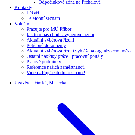
Odpočinková zóna na Prchalově
Kontakty
Lékaři
Telefonní seznam
Volná místa
Pracujte pro MÚ Příbor
Jak to u nás chodí - výběrové řízení
Aktuální výběrová řízení
Potřebné dokumenty
Aktuální výběrová řízení vyhlášená organizacemi města
Ostatní nabídky práce - pracovní portály
Platové podmínky
Reference našich zaměstnanců
Video - Pojďte do toho s námi!
Uzávěra Jičínská, Místecká