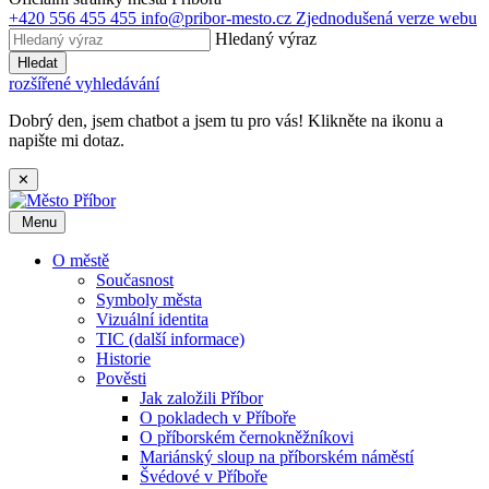
+420 556 455 455
info@pribor-mesto.cz
Zjednodušená verze webu
Hledaný výraz
Hledat
rozšířené vyhledávání
Dobrý den, jsem chatbot a jsem tu pro vás! Klikněte na ikonu a
napište mi dotaz.
✕
Menu
O městě
Současnost
Symboly města
Vizuální identita
TIC (další informace)
Historie
Pověsti
Jak založili Příbor
O pokladech v Příboře
O příborském černokněžníkovi
Mariánský sloup na příborském náměstí
Švédové v Příboře