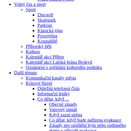
Volný čas a sport
Sport
Discgolf
Skatepark
Parkour
Klasická jóga
Powerjóga
Koupaliště
Příborský běh
Kultura
Kalendář akcí Příbor
Kalendář akcí Lašská brána Beskyd
Oznámení o pořádání kulturního podniku
Další témata
Komunikační kanály města
Krizové řízení
Důležitá telefonní čísla
Informační letáky
Co dělat, když ...
Obecné zásady
Varovný signál
Když zazní siréna
Co dělat, když bude nařízena evakuace
Zásady pro opuštění bytu nebo rodinného
domu v případě evakuace