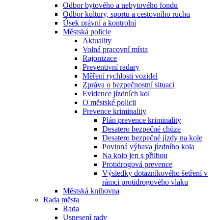
Odbor bytového a nebytového fondu
Odbor kultury, sportu a cestovního ruchu
Úsek právní a kontrolní
Městská policie
Aktuality
Volná pracovní místa
Rajonizace
Preventivní radary
Měření rychlosti vozidel
Zpráva o bezpečnostní situaci
Evidence jízdních kol
O městské policii
Prevence kriminality
Plán prevence kriminality
Desatero bezpečné chůze
Desatero bezpečné jízdy na kole
Povinná výbava jízdního kola
Na kolo jen s přilbou
Protidrogová prevence
Výsledky dotazníkového šetření v
rámci protidrogového vlaku
Městská knihovna
Rada města
Rada
Usnesení rady