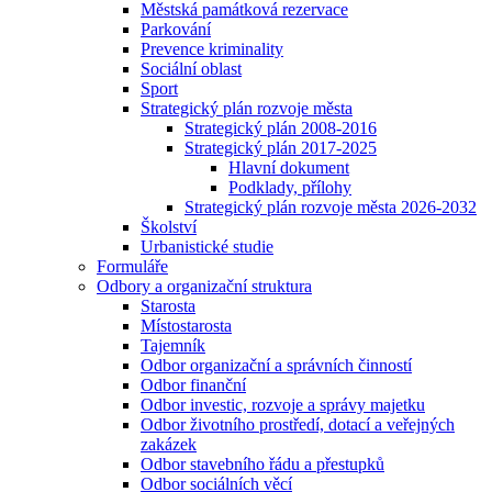
Městská památková rezervace
Parkování
Prevence kriminality
Sociální oblast
Sport
Strategický plán rozvoje města
Strategický plán 2008-2016
Strategický plán 2017-2025
Hlavní dokument
Podklady, přílohy
Strategický plán rozvoje města 2026-2032
Školství
Urbanistické studie
Formuláře
Odbory a organizační struktura
Starosta
Místostarosta
Tajemník
Odbor organizační a správních činností
Odbor finanční
Odbor investic, rozvoje a správy majetku
Odbor životního prostředí, dotací a veřejných
zakázek
Odbor stavebního řádu a přestupků
Odbor sociálních věcí