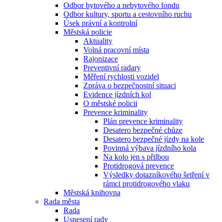
Odbor bytového a nebytového fondu
Odbor kultury, sportu a cestovního ruchu
Úsek právní a kontrolní
Městská policie
Aktuality
Volná pracovní místa
Rajonizace
Preventivní radary
Měření rychlosti vozidel
Zpráva o bezpečnostní situaci
Evidence jízdních kol
O městské policii
Prevence kriminality
Plán prevence kriminality
Desatero bezpečné chůze
Desatero bezpečné jízdy na kole
Povinná výbava jízdního kola
Na kolo jen s přilbou
Protidrogová prevence
Výsledky dotazníkového šetření v
rámci protidrogového vlaku
Městská knihovna
Rada města
Rada
Usnesení rady