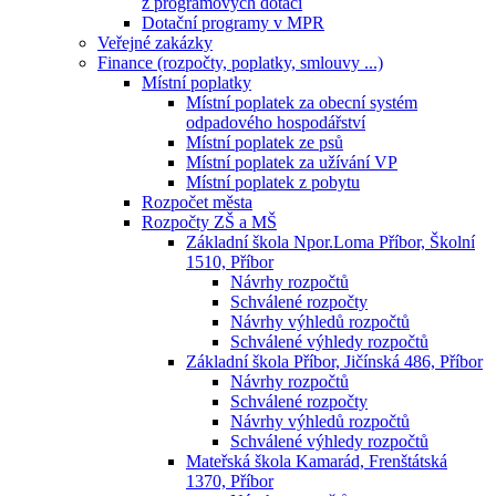
z programových dotací
Dotační programy v MPR
Veřejné zakázky
Finance (rozpočty, poplatky, smlouvy ...)
Místní poplatky
Místní poplatek za obecní systém
odpadového hospodářství
Místní poplatek ze psů
Místní poplatek za užívání VP
Místní poplatek z pobytu
Rozpočet města
Rozpočty ZŠ a MŠ
Základní škola Npor.Loma Příbor, Školní
1510, Příbor
Návrhy rozpočtů
Schválené rozpočty
Návrhy výhledů rozpočtů
Schválené výhledy rozpočtů
Základní škola Příbor, Jičínská 486, Příbor
Návrhy rozpočtů
Schválené rozpočty
Návrhy výhledů rozpočtů
Schválené výhledy rozpočtů
Mateřská škola Kamarád, Frenštátská
1370, Příbor