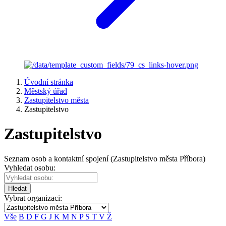
Úvodní stránka
Městský úřad
Zastupitelstvo města
Zastupitelstvo
Zastupitelstvo
Seznam osob a kontaktní spojení (Zastupitelstvo města Příbora)
Vyhledat osobu:
Hledat
Vybrat organizaci:
Vše
B
D
F
G
J
K
M
N
P
S
T
V
Ž