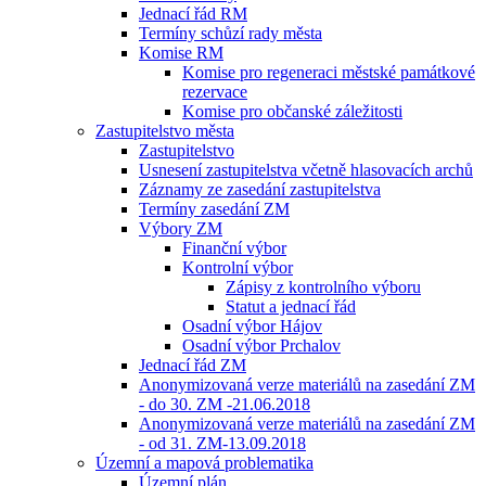
Jednací řád RM
Termíny schůzí rady města
Komise RM
Komise pro regeneraci městské památkové
rezervace
Komise pro občanské záležitosti
Zastupitelstvo města
Zastupitelstvo
Usnesení zastupitelstva včetně hlasovacích archů
Záznamy ze zasedání zastupitelstva
Termíny zasedání ZM
Výbory ZM
Finanční výbor
Kontrolní výbor
Zápisy z kontrolního výboru
Statut a jednací řád
Osadní výbor Hájov
Osadní výbor Prchalov
Jednací řád ZM
Anonymizovaná verze materiálů na zasedání ZM
- do 30. ZM -21.06.2018
Anonymizovaná verze materiálů na zasedání ZM
- od 31. ZM-13.09.2018
Územní a mapová problematika
Územní plán