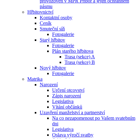
provozoven v MPR Příbor a jejím ochranném
pásmu
Hřbitovnictví
Kontaktní osoby
Ceník
Smuteční síň
Fotogalerie
Starý hřbitov
Fotogalerie
Plán starého hřbitova
Trasa (sekce) A
Trasa (sekce) B
Nový hřbitov
Fotogalerie
Matrika
Narození
Určení otcovství
Zápis narození
Legislativa
Vítání občánků
Uzavření manželství a partnerství
Na co nezapomenout po Vašem svatebním
dni
Legislativa
Oslava výročí svatby