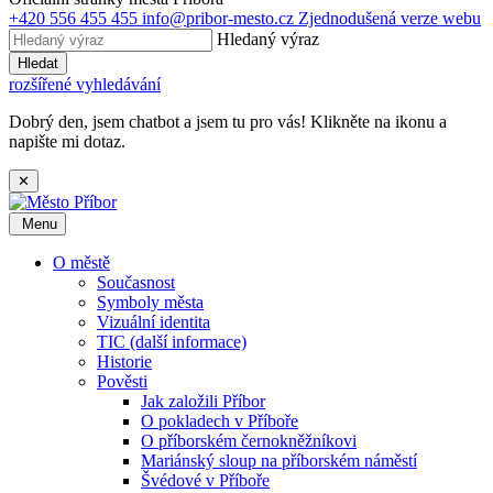
+420 556 455 455
info@pribor-mesto.cz
Zjednodušená verze webu
Hledaný výraz
Hledat
rozšířené vyhledávání
Dobrý den, jsem chatbot a jsem tu pro vás! Klikněte na ikonu a
napište mi dotaz.
✕
Menu
O městě
Současnost
Symboly města
Vizuální identita
TIC (další informace)
Historie
Pověsti
Jak založili Příbor
O pokladech v Příboře
O příborském černokněžníkovi
Mariánský sloup na příborském náměstí
Švédové v Příboře