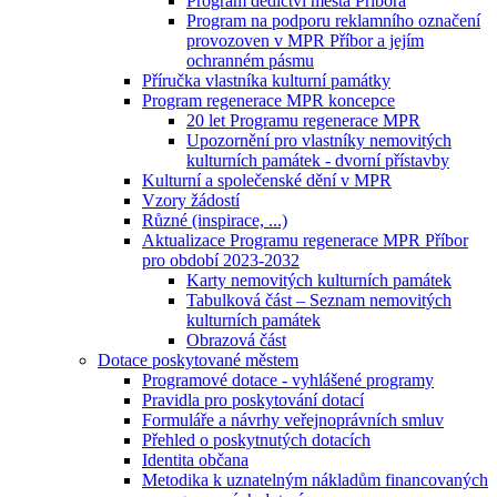
Program dědictví města Příbora
Program na podporu reklamního označení
provozoven v MPR Příbor a jejím
ochranném pásmu
Příručka vlastníka kulturní památky
Program regenerace MPR koncepce
20 let Programu regenerace MPR
Upozornění pro vlastníky nemovitých
kulturních památek - dvorní přístavby
Kulturní a společenské dění v MPR
Vzory žádostí
Různé (inspirace, ...)
Aktualizace Programu regenerace MPR Příbor
pro období 2023-2032
Karty nemovitých kulturních památek
Tabulková část – Seznam nemovitých
kulturních památek
Obrazová část
Dotace poskytované městem
Programové dotace - vyhlášené programy
Pravidla pro poskytování dotací
Formuláře a návrhy veřejnoprávních smluv
Přehled o poskytnutých dotacích
Identita občana
Metodika k uznatelným nákladům financovaných