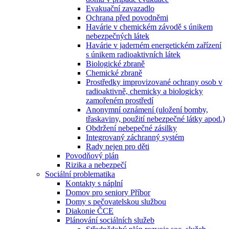
Evakuační zavazadlo
Ochrana před povodněmi
Havárie v chemickém závodě s únikem
nebezpečných látek
Havárie v jaderném energetickém zařízení
s únikem radioaktivních látek
Biologické zbraně
Chemické zbraně
Prostředky improvizované ochrany osob v
radioaktivně, chemicky a biologicky
zamořeném prostředí
Anonymní oznámení (uložení bomby,
třaskaviny, použití nebezpečné látky apod.)
Obdržení nebepečné zásilky
Integrovaný záchranný systém
Rady nejen pro děti
Povodňový plán
Rizika a nebezpečí
Sociální problematika
Kontakty s náplní
Domov pro seniory Příbor
Domy s pečovatelskou službou
Diakonie ČCE
Plánování sociálních služeb