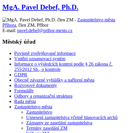
MgA. Pavel Debef, Ph.D.
člen ZM -
Zastupitelstvo města
Příbora
,
člen ZM, Příbor
E-mail:
pavel.debef@pribor-mesto.cz
Městský úřad
Povinně zveřejňované informace
Vnitřní oznamovací systém
Informace o výsledcích kontrol podle § 26 zákona č.
255⁄2012 Sb., o kontrole
GDPR
Obecně závazné vyhlášky a nařízení města
Rozvojové dokumenty
Formuláře
Odbory a organizační struktura
Rada města
Zastupitelstvo města
Zastupitelstvo
Usnesení zastupitelstva včetně hlasovacích archů
Záznamy ze zasedání zastupitelstva
Termíny zasedání ZM