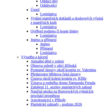
Oddací dny
Oddávající
Úmrtí
Legislativa
Vydání matričních dokladů a doslovných výpisů
z matričních knih
Legislativa
Ověření podpisu či kopie listiny
Legislativa
Jméno a příjmení
Jméno
Příjmení
Legislativa
Výsadba a kácení
Aktuální dění v zeleni
Obnova zeleně v ulici Jičínská
Postupné úpravy okolí kostela sv. Valentina
Předprostor hřbitova čeká úpravy
Úprava okolí kolem kostela sv. Kříže
Úprava u rodného domu Sigmunda Freuda
Zahájení 11. sezóny piaristických zahrad
Naučná stezka na Boroveckých rybnících
prochází proměnou
Agrolesnictví v Příboře
Piaristické zahrady - podzim 2026