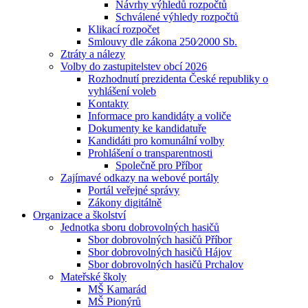
Návrhy výhledů rozpočtů
Schválené výhledy rozpočtů
Klikací rozpočet
Smlouvy dle zákona 250⁄2000 Sb.
Ztráty a nálezy
Volby do zastupitelstev obcí 2026
Rozhodnutí prezidenta České republiky o
vyhlášení voleb
Kontakty
Informace pro kandidáty a voliče
Dokumenty ke kandidatuře
Kandidáti pro komunální volby
Prohlášení o transparentnosti
Společně pro Příbor
Zajímavé odkazy na webové portály
Portál veřejné správy
Zákony digitálně
Organizace a školství
Jednotka sboru dobrovolných hasičů
Sbor dobrovolných hasičů Příbor
Sbor dobrovolných hasičů Hájov
Sbor dobrovolných hasičů Prchalov
Mateřské školy
MŠ Kamarád
MŠ Pionýrů