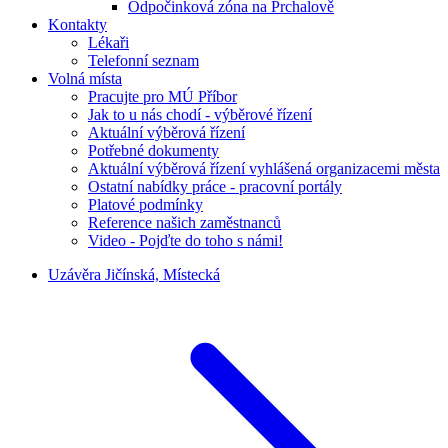
Odpočinková zóna na Prchalově
Kontakty
Lékaři
Telefonní seznam
Volná místa
Pracujte pro MÚ Příbor
Jak to u nás chodí - výběrové řízení
Aktuální výběrová řízení
Potřebné dokumenty
Aktuální výběrová řízení vyhlášená organizacemi města
Ostatní nabídky práce - pracovní portály
Platové podmínky
Reference našich zaměstnanců
Video - Pojďte do toho s námi!
Uzávěra Jičínská, Místecká