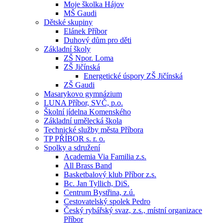
Moje školka Hájov
MŠ Gaudi
Dětské skupiny
Elánek Příbor
Duhový dům pro děti
Základní školy
ZŠ Npor. Loma
ZŠ Jičínská
Energetické úspory ZŠ Jičínská
ZŠ Gaudi
Masarykovo gymnázium
LUNA Příbor, SVČ, p.o.
Školní jídelna Komenského
Základní umělecká škola
Technické služby města Příbora
TP PŘÍBOR s. r. o.
Spolky a sdružení
Academia Via Familia z.s.
All Brass Band
Basketbalový klub Příbor z.s.
Bc. Jan Tyllich, DiS.
Centrum Bystřina, z.ú.
Cestovatelský spolek Pedro
Český rybářský svaz, z.s., místní organizace
Příbor