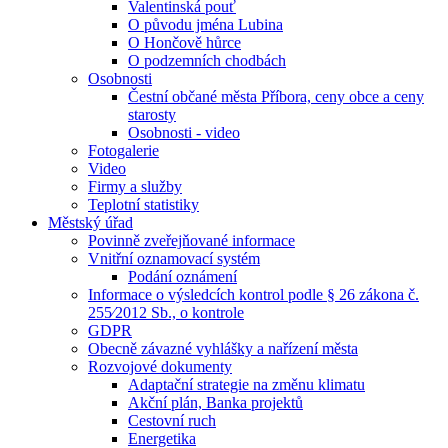
Valentinská pouť
O původu jména Lubina
O Hončově hůrce
O podzemních chodbách
Osobnosti
Čestní občané města Příbora, ceny obce a ceny
starosty
Osobnosti - video
Fotogalerie
Video
Firmy a služby
Teplotní statistiky
Městský úřad
Povinně zveřejňované informace
Vnitřní oznamovací systém
Podání oznámení
Informace o výsledcích kontrol podle § 26 zákona č.
255⁄2012 Sb., o kontrole
GDPR
Obecně závazné vyhlášky a nařízení města
Rozvojové dokumenty
Adaptační strategie na změnu klimatu
Akční plán, Banka projektů
Cestovní ruch
Energetika