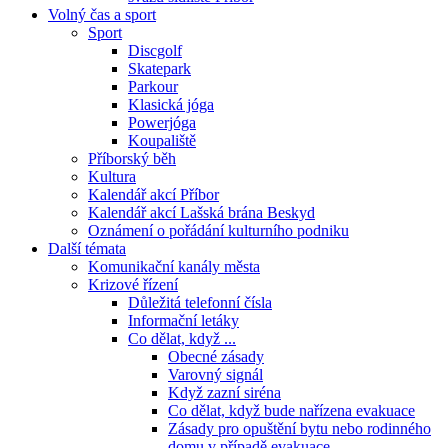
Volný čas a sport
Sport
Discgolf
Skatepark
Parkour
Klasická jóga
Powerjóga
Koupaliště
Příborský běh
Kultura
Kalendář akcí Příbor
Kalendář akcí Lašská brána Beskyd
Oznámení o pořádání kulturního podniku
Další témata
Komunikační kanály města
Krizové řízení
Důležitá telefonní čísla
Informační letáky
Co dělat, když ...
Obecné zásady
Varovný signál
Když zazní siréna
Co dělat, když bude nařízena evakuace
Zásady pro opuštění bytu nebo rodinného
domu v případě evakuace