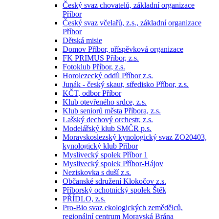
Český svaz chovatelů, základní organizace
Příbor
Český svaz včelařů, z.s., základní organizace
Příbor
Dětská misie
Domov Příbor, příspěvková organizace
FK PRIMUS Příbor, z.s.
Fotoklub Příbor, z.s.
Horolezecký oddíl Příbor z.s.
Junák - český skaut, středisko Příbor, z.s.
KČT, odbor Příbor
Klub otevřeného srdce, z.s.
Klub seniorů města Příbora, z.s.
Lašský dechový orchestr, z.s.
Modelářský klub SMČR p.s.
Moravskoslezský kynologický svaz ZO20403,
kynologický klub Příbor
Myslivecký spolek Příbor 1
Myslivecký spolek Příbor-Hájov
Neziskovka s duší z.s.
Občanské sdružení Klokočov z.s.
Příborský ochotnický spolek Štěk
PŘÍDLO, z.s.
Pro-Bio svaz ekologických zemědělců,
regionální centrum Moravská Brána