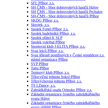
SFL Příbor, z.s.
SH ČMS - Sbor dobrovolných hasičů Hájov
SH ČMS - Sbor dobrovolných hasičů Prchalov
SH-ČMS - Sbor dobrovolných hasičů Příbor
SKDG Příbor, z.s.
Skrojek, z.s.
Spolek Fortel Příbor, z.s.
Spolek hudebníků Příbor, z.s.
Spolek přátel 8. SLP
Spolek volejbal Příbor
Sportovní klub J-ELITA Příbor, o.s.
Svaz letců Příbor, z.s.
Svaz tělesně postižených v České republicee z.s.
místní organizace Příbor
SVP Příbor
Tatra Příbor
Tenisový klub Příbor, z.s.
Tělocvičná jednota Sokol Příbor
Tělovýchovná jednota Příbor, z.s.
TS LDance, z.s.
Zahrádkářská osada Orinoko Příbor, z.s.
Základní organizace českého zahrádkářského
svazu Hájov
Základní organizace českého zahrádkářského
svazu sídliště Příbor