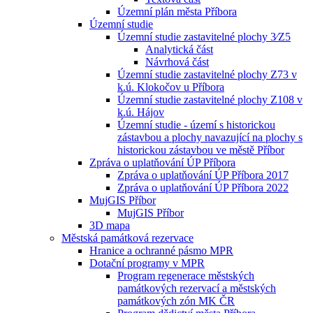
Územní plán města Příbora
Územní studie
Územní studie zastavitelné plochy 3⁄Z5
Analytická část
Návrhová část
Územní studie zastavitelné plochy Z73 v
k.ú. Klokočov u Příbora
Územní studie zastavitelné plochy Z108 v
k.ú. Hájov
Územní studie - území s historickou
zástavbou a plochy navazující na plochy s
historickou zástavbou ve městě Příbor
Zpráva o uplatňování ÚP Příbora
Zpráva o uplatňování ÚP Příbora 2017
Zpráva o uplatňování ÚP Příbora 2022
MujGIS Příbor
MujGIS Příbor
3D mapa
Městská památková rezervace
Hranice a ochranné pásmo MPR
Dotační programy v MPR
Program regenerace městských
památkových rezervací a městských
památkových zón MK ČR