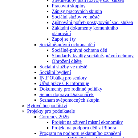
Střednědobý plán rozvoje soc. služeb
Pracovní skupiny
Zápisy pracovních skupin
Sociální služby ve městě
Zjišťování potřeb poskytování soc. služeb
Základní dokumenty komunitního
plánování
Zapoj se i ty
Sociálně-právní ochrana dětí
Sociálně-právní ochrana dětí
Standardy kvality sociálně-právní ochrany
Ohrožení dítěte
Sociální služby ve městě
Sociální bydlení
IN.F.Obálka pro seniory
Úřad práce ČR informuje
Dokumenty pro rodinné politiky
Senior doprava Diakonáček
Seznam svépomocných skupin
Bytové hospodářství
Projekty pro podnikatele
Corrency 2026
Projekt na oživení místní ekonomiky
Projekt na podporu dětí z Příbora
Program na podporu reklamního označení