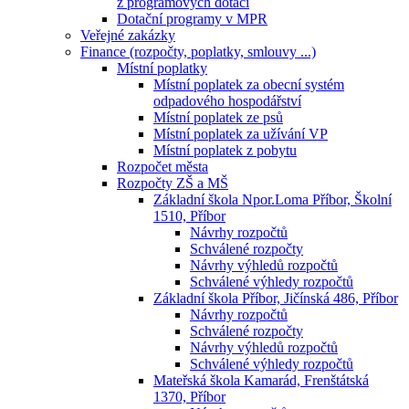
z programových dotací
Dotační programy v MPR
Veřejné zakázky
Finance (rozpočty, poplatky, smlouvy ...)
Místní poplatky
Místní poplatek za obecní systém
odpadového hospodářství
Místní poplatek ze psů
Místní poplatek za užívání VP
Místní poplatek z pobytu
Rozpočet města
Rozpočty ZŠ a MŠ
Základní škola Npor.Loma Příbor, Školní
1510, Příbor
Návrhy rozpočtů
Schválené rozpočty
Návrhy výhledů rozpočtů
Schválené výhledy rozpočtů
Základní škola Příbor, Jičínská 486, Příbor
Návrhy rozpočtů
Schválené rozpočty
Návrhy výhledů rozpočtů
Schválené výhledy rozpočtů
Mateřská škola Kamarád, Frenštátská
1370, Příbor