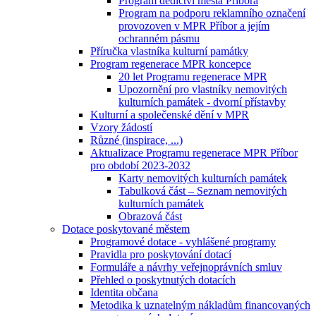
Program dědictví města Příbora
Program na podporu reklamního označení
provozoven v MPR Příbor a jejím
ochranném pásmu
Příručka vlastníka kulturní památky
Program regenerace MPR koncepce
20 let Programu regenerace MPR
Upozornění pro vlastníky nemovitých
kulturních památek - dvorní přístavby
Kulturní a společenské dění v MPR
Vzory žádostí
Různé (inspirace, ...)
Aktualizace Programu regenerace MPR Příbor
pro období 2023-2032
Karty nemovitých kulturních památek
Tabulková část – Seznam nemovitých
kulturních památek
Obrazová část
Dotace poskytované městem
Programové dotace - vyhlášené programy
Pravidla pro poskytování dotací
Formuláře a návrhy veřejnoprávních smluv
Přehled o poskytnutých dotacích
Identita občana
Metodika k uznatelným nákladům financovaných