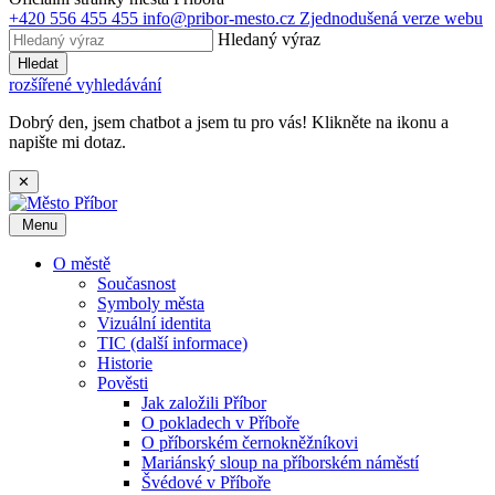
+420 556 455 455
info@pribor-mesto.cz
Zjednodušená verze webu
Hledaný výraz
Hledat
rozšířené vyhledávání
Dobrý den, jsem chatbot a jsem tu pro vás! Klikněte na ikonu a
napište mi dotaz.
✕
Menu
O městě
Současnost
Symboly města
Vizuální identita
TIC (další informace)
Historie
Pověsti
Jak založili Příbor
O pokladech v Příboře
O příborském černokněžníkovi
Mariánský sloup na příborském náměstí
Švédové v Příboře