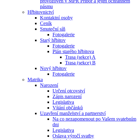
provozoven v MPR Příbor a jejím ochranném
pásmu
Hřbitovnictví
Kontaktní osoby
Ceník
Smuteční síň
Fotogalerie
Starý hřbitov
Fotogalerie
Plán starého hřbitova
Trasa (sekce) A
Trasa (sekce) B
Nový hřbitov
Fotogalerie
Matrika
Narození
Určení otcovství
Zápis narození
Legislativa
Vítání občánků
Uzavření manželství a partnerství
Na co nezapomenout po Vašem svatebním
dni
Legislativa
Oslava výročí svatby