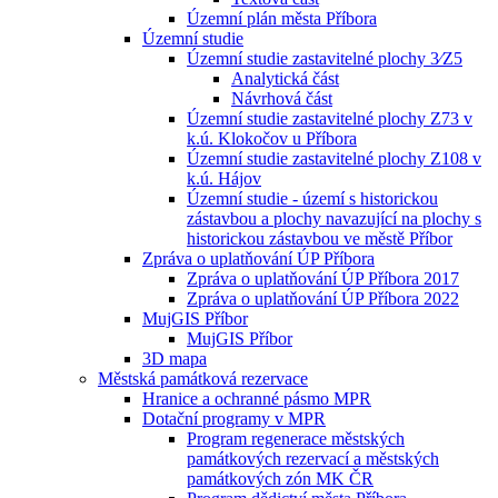
Územní plán města Příbora
Územní studie
Územní studie zastavitelné plochy 3⁄Z5
Analytická část
Návrhová část
Územní studie zastavitelné plochy Z73 v
k.ú. Klokočov u Příbora
Územní studie zastavitelné plochy Z108 v
k.ú. Hájov
Územní studie - území s historickou
zástavbou a plochy navazující na plochy s
historickou zástavbou ve městě Příbor
Zpráva o uplatňování ÚP Příbora
Zpráva o uplatňování ÚP Příbora 2017
Zpráva o uplatňování ÚP Příbora 2022
MujGIS Příbor
MujGIS Příbor
3D mapa
Městská památková rezervace
Hranice a ochranné pásmo MPR
Dotační programy v MPR
Program regenerace městských
památkových rezervací a městských
památkových zón MK ČR