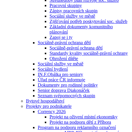
Střednědobý plán rozvoje soc. služeb
Pracovní skupiny
Zápisy pracovních skupin
Sociální služby ve městě
Zjišťování potřeb poskytování soc. služeb
Základní dokumenty komunitního
plánování
Zapoj se i ty
Sociálně-právní ochrana dětí
Sociálně-právní ochrana dětí
Standardy kvality sociálně-právní ochrany
Ohrožení dítěte
Sociální služby ve městě
Sociální bydlení
IN.F.Obálka pro seniory
Úřad práce ČR informuje
Dokumenty pro rodinné politiky
Senior doprava Diakonáček
Seznam svépomocných skupin
Bytové hospodářství
Projekty pro podnikatele
Corrency 2026
Projekt na oživení místní ekonomiky
Projekt na podporu dětí z Příbora
Program na podporu reklamního označení