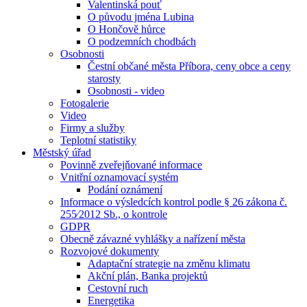
Valentinská pouť
O původu jména Lubina
O Hončově hůrce
O podzemních chodbách
Osobnosti
Čestní občané města Příbora, ceny obce a ceny
starosty
Osobnosti - video
Fotogalerie
Video
Firmy a služby
Teplotní statistiky
Městský úřad
Povinně zveřejňované informace
Vnitřní oznamovací systém
Podání oznámení
Informace o výsledcích kontrol podle § 26 zákona č.
255⁄2012 Sb., o kontrole
GDPR
Obecně závazné vyhlášky a nařízení města
Rozvojové dokumenty
Adaptační strategie na změnu klimatu
Akční plán, Banka projektů
Cestovní ruch
Energetika