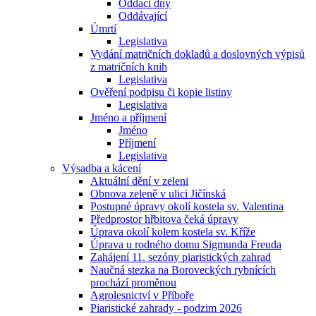
Oddací dny
Oddávající
Úmrtí
Legislativa
Vydání matričních dokladů a doslovných výpisů
z matričních knih
Legislativa
Ověření podpisu či kopie listiny
Legislativa
Jméno a příjmení
Jméno
Příjmení
Legislativa
Výsadba a kácení
Aktuální dění v zeleni
Obnova zeleně v ulici Jičínská
Postupné úpravy okolí kostela sv. Valentina
Předprostor hřbitova čeká úpravy
Úprava okolí kolem kostela sv. Kříže
Úprava u rodného domu Sigmunda Freuda
Zahájení 11. sezóny piaristických zahrad
Naučná stezka na Boroveckých rybnících
prochází proměnou
Agrolesnictví v Příboře
Piaristické zahrady - podzim 2026