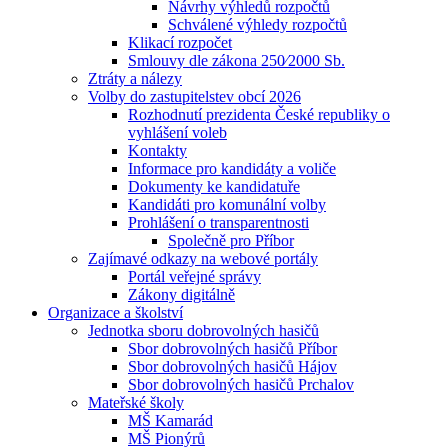
Návrhy výhledů rozpočtů
Schválené výhledy rozpočtů
Klikací rozpočet
Smlouvy dle zákona 250⁄2000 Sb.
Ztráty a nálezy
Volby do zastupitelstev obcí 2026
Rozhodnutí prezidenta České republiky o
vyhlášení voleb
Kontakty
Informace pro kandidáty a voliče
Dokumenty ke kandidatuře
Kandidáti pro komunální volby
Prohlášení o transparentnosti
Společně pro Příbor
Zajímavé odkazy na webové portály
Portál veřejné správy
Zákony digitálně
Organizace a školství
Jednotka sboru dobrovolných hasičů
Sbor dobrovolných hasičů Příbor
Sbor dobrovolných hasičů Hájov
Sbor dobrovolných hasičů Prchalov
Mateřské školy
MŠ Kamarád
MŠ Pionýrů