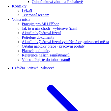
Odpočinková zóna na Prchalově
Kontakty
Lékaři
Telefonní seznam
Volná místa
Pracujte pro MÚ Příbor
Jak to u nás chodí - výběrové řízení
Aktuální výběrová řízení
Potřebné dokumenty
Aktuální výběrová řízení vyhlášená organizacemi města
Ostatní nabídky práce - pracovní portály
Platové podmínky
Reference našich zaměstnanců
Video - Pojďte do toho s námi!
Uzávěra Jičínská, Místecká