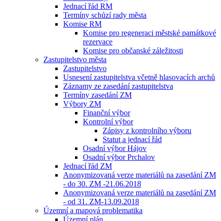
Jednací řád RM
Termíny schůzí rady města
Komise RM
Komise pro regeneraci městské památkové
rezervace
Komise pro občanské záležitosti
Zastupitelstvo města
Zastupitelstvo
Usnesení zastupitelstva včetně hlasovacích archů
Záznamy ze zasedání zastupitelstva
Termíny zasedání ZM
Výbory ZM
Finanční výbor
Kontrolní výbor
Zápisy z kontrolního výboru
Statut a jednací řád
Osadní výbor Hájov
Osadní výbor Prchalov
Jednací řád ZM
Anonymizovaná verze materiálů na zasedání ZM
- do 30. ZM -21.06.2018
Anonymizovaná verze materiálů na zasedání ZM
- od 31. ZM-13.09.2018
Územní a mapová problematika
Územní plán