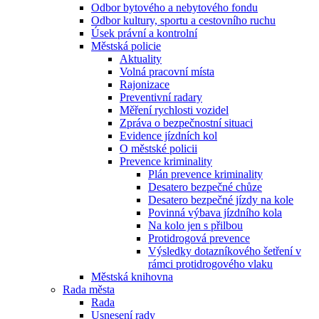
Odbor bytového a nebytového fondu
Odbor kultury, sportu a cestovního ruchu
Úsek právní a kontrolní
Městská policie
Aktuality
Volná pracovní místa
Rajonizace
Preventivní radary
Měření rychlosti vozidel
Zpráva o bezpečnostní situaci
Evidence jízdních kol
O městské policii
Prevence kriminality
Plán prevence kriminality
Desatero bezpečné chůze
Desatero bezpečné jízdy na kole
Povinná výbava jízdního kola
Na kolo jen s přilbou
Protidrogová prevence
Výsledky dotazníkového šetření v
rámci protidrogového vlaku
Městská knihovna
Rada města
Rada
Usnesení rady