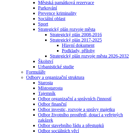
Městská památková rezervace
Parkování
Prevence kriminality
Sociální oblast
Sport
Strategický plán rozvoje města
Strategický plán 2008-2016
Strategický plán 2017-2025
Hlavní dokument
Podklady, přílohy
Strategický plán rozvoje města 2026-2032
Školství
Urbanistické studie
Formuláře
Odbory a organizační struktura
Starosta
Místostarosta
Tajemník
Odbor organizační a správních činností
Odbor finanční
Odbor investic, rozvoje a správy majetku
Odbor životního prostředí, dotací a veřejných
zakázek
Odbor stavebního řádu a přestupků
Odbor sociálních věcí