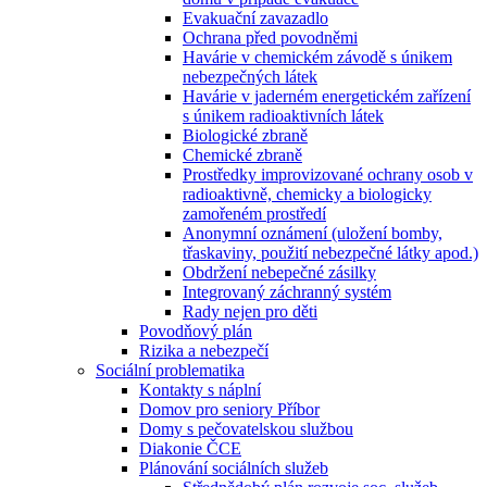
Evakuační zavazadlo
Ochrana před povodněmi
Havárie v chemickém závodě s únikem
nebezpečných látek
Havárie v jaderném energetickém zařízení
s únikem radioaktivních látek
Biologické zbraně
Chemické zbraně
Prostředky improvizované ochrany osob v
radioaktivně, chemicky a biologicky
zamořeném prostředí
Anonymní oznámení (uložení bomby,
třaskaviny, použití nebezpečné látky apod.)
Obdržení nebepečné zásilky
Integrovaný záchranný systém
Rady nejen pro děti
Povodňový plán
Rizika a nebezpečí
Sociální problematika
Kontakty s náplní
Domov pro seniory Příbor
Domy s pečovatelskou službou
Diakonie ČCE
Plánování sociálních služeb