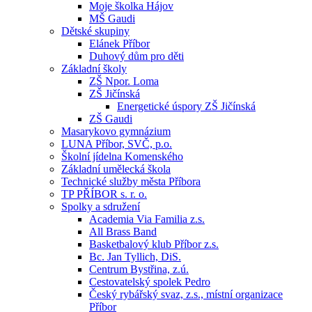
Moje školka Hájov
MŠ Gaudi
Dětské skupiny
Elánek Příbor
Duhový dům pro děti
Základní školy
ZŠ Npor. Loma
ZŠ Jičínská
Energetické úspory ZŠ Jičínská
ZŠ Gaudi
Masarykovo gymnázium
LUNA Příbor, SVČ, p.o.
Školní jídelna Komenského
Základní umělecká škola
Technické služby města Příbora
TP PŘÍBOR s. r. o.
Spolky a sdružení
Academia Via Familia z.s.
All Brass Band
Basketbalový klub Příbor z.s.
Bc. Jan Tyllich, DiS.
Centrum Bystřina, z.ú.
Cestovatelský spolek Pedro
Český rybářský svaz, z.s., místní organizace
Příbor