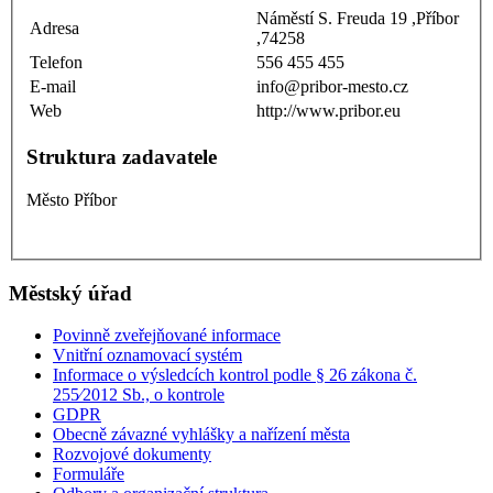
Náměstí S. Freuda 19 ,Příbor
Adresa
,74258
Telefon
556 455 455
E-mail
info@pribor-mesto.cz
Web
http://www.pribor.eu
Struktura zadavatele
Město Příbor
Městský úřad
Povinně zveřejňované informace
Vnitřní oznamovací systém
Informace o výsledcích kontrol podle § 26 zákona č.
255⁄2012 Sb., o kontrole
GDPR
Obecně závazné vyhlášky a nařízení města
Rozvojové dokumenty
Formuláře