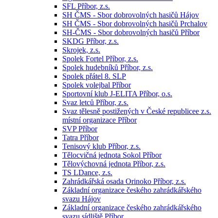
SFL Příbor, z.s.
SH ČMS - Sbor dobrovolných hasičů Hájov
SH ČMS - Sbor dobrovolných hasičů Prchalov
SH-ČMS - Sbor dobrovolných hasičů Příbor
SKDG Příbor, z.s.
Skrojek, z.s.
Spolek Fortel Příbor, z.s.
Spolek hudebníků Příbor, z.s.
Spolek přátel 8. SLP
Spolek volejbal Příbor
Sportovní klub J-ELITA Příbor, o.s.
Svaz letců Příbor, z.s.
Svaz tělesně postižených v České republicee z.s.
místní organizace Příbor
SVP Příbor
Tatra Příbor
Tenisový klub Příbor, z.s.
Tělocvičná jednota Sokol Příbor
Tělovýchovná jednota Příbor, z.s.
TS LDance, z.s.
Zahrádkářská osada Orinoko Příbor, z.s.
Základní organizace českého zahrádkářského
svazu Hájov
Základní organizace českého zahrádkářského
svazu sídliště Příbor