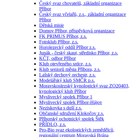
Český svaz chovatelů, základní organizace
Příbor
Český svaz včelařů, z.s., základní organizace
Příbor
Dětská misie
Domov Příbor, příspěvková organizace
FK PRIMUS Příbor, z.s.
Fotoklub Příbor, z.s.
Horolezecký oddíl Příbor z.s.
Junák - český skaut, středisko Příbor, z.s.
KČT, odbor Příbor
Klub otevřeného srdce, z.s.
Klub seniorů města Příbora, z.s.
Lašský dechový orchestr, z.s.
Modelářský klub SMČR p.s.
Moravskoslezský kynologický svaz ZO20403,
kynologický klub Příbor
Myslivecký spolek Příbor 1
Myslivecký spolek Příbor-Hájov
Neziskovka s duší z.s.
Občanské sdružení Klokočov z.s.
Příborský ochotnický spolek Štěk
PŘÍDLO, z.s.
Pro-Bio svaz ekologických zemědělců,
regionální centrum Moravská Brána