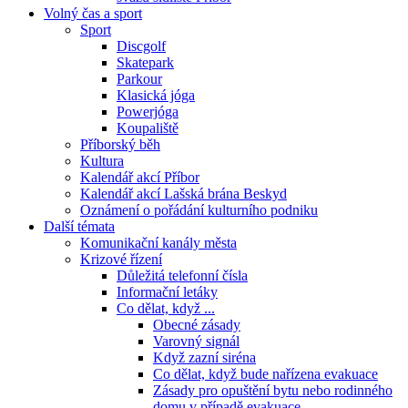
Volný čas a sport
Sport
Discgolf
Skatepark
Parkour
Klasická jóga
Powerjóga
Koupaliště
Příborský běh
Kultura
Kalendář akcí Příbor
Kalendář akcí Lašská brána Beskyd
Oznámení o pořádání kulturního podniku
Další témata
Komunikační kanály města
Krizové řízení
Důležitá telefonní čísla
Informační letáky
Co dělat, když ...
Obecné zásady
Varovný signál
Když zazní siréna
Co dělat, když bude nařízena evakuace
Zásady pro opuštění bytu nebo rodinného
domu v případě evakuace