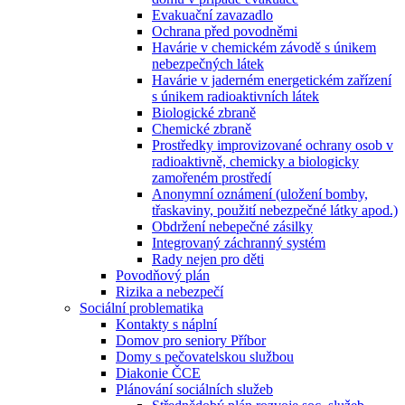
Evakuační zavazadlo
Ochrana před povodněmi
Havárie v chemickém závodě s únikem
nebezpečných látek
Havárie v jaderném energetickém zařízení
s únikem radioaktivních látek
Biologické zbraně
Chemické zbraně
Prostředky improvizované ochrany osob v
radioaktivně, chemicky a biologicky
zamořeném prostředí
Anonymní oznámení (uložení bomby,
třaskaviny, použití nebezpečné látky apod.)
Obdržení nebepečné zásilky
Integrovaný záchranný systém
Rady nejen pro děti
Povodňový plán
Rizika a nebezpečí
Sociální problematika
Kontakty s náplní
Domov pro seniory Příbor
Domy s pečovatelskou službou
Diakonie ČCE
Plánování sociálních služeb