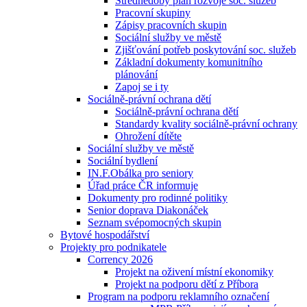
Střednědobý plán rozvoje soc. služeb
Pracovní skupiny
Zápisy pracovních skupin
Sociální služby ve městě
Zjišťování potřeb poskytování soc. služeb
Základní dokumenty komunitního
plánování
Zapoj se i ty
Sociálně-právní ochrana dětí
Sociálně-právní ochrana dětí
Standardy kvality sociálně-právní ochrany
Ohrožení dítěte
Sociální služby ve městě
Sociální bydlení
IN.F.Obálka pro seniory
Úřad práce ČR informuje
Dokumenty pro rodinné politiky
Senior doprava Diakonáček
Seznam svépomocných skupin
Bytové hospodářství
Projekty pro podnikatele
Corrency 2026
Projekt na oživení místní ekonomiky
Projekt na podporu dětí z Příbora
Program na podporu reklamního označení