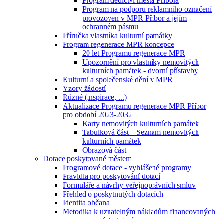
Program dědictví města Příbora
Program na podporu reklamního označení
provozoven v MPR Příbor a jejím
ochranném pásmu
Příručka vlastníka kulturní památky
Program regenerace MPR koncepce
20 let Programu regenerace MPR
Upozornění pro vlastníky nemovitých
kulturních památek - dvorní přístavby
Kulturní a společenské dění v MPR
Vzory žádostí
Různé (inspirace, ...)
Aktualizace Programu regenerace MPR Příbor
pro období 2023-2032
Karty nemovitých kulturních památek
Tabulková část – Seznam nemovitých
kulturních památek
Obrazová část
Dotace poskytované městem
Programové dotace - vyhlášené programy
Pravidla pro poskytování dotací
Formuláře a návrhy veřejnoprávních smluv
Přehled o poskytnutých dotacích
Identita občana
Metodika k uznatelným nákladům financovaných