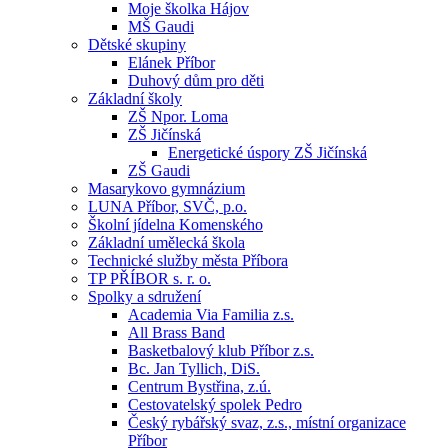
Moje školka Hájov
MŠ Gaudi
Dětské skupiny
Elánek Příbor
Duhový dům pro děti
Základní školy
ZŠ Npor. Loma
ZŠ Jičínská
Energetické úspory ZŠ Jičínská
ZŠ Gaudi
Masarykovo gymnázium
LUNA Příbor, SVČ, p.o.
Školní jídelna Komenského
Základní umělecká škola
Technické služby města Příbora
TP PŘÍBOR s. r. o.
Spolky a sdružení
Academia Via Familia z.s.
All Brass Band
Basketbalový klub Příbor z.s.
Bc. Jan Tyllich, DiS.
Centrum Bystřina, z.ú.
Cestovatelský spolek Pedro
Český rybářský svaz, z.s., místní organizace
Příbor