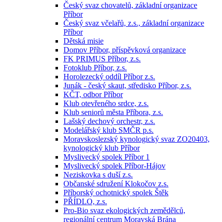
Český svaz chovatelů, základní organizace
Příbor
Český svaz včelařů, z.s., základní organizace
Příbor
Dětská misie
Domov Příbor, příspěvková organizace
FK PRIMUS Příbor, z.s.
Fotoklub Příbor, z.s.
Horolezecký oddíl Příbor z.s.
Junák - český skaut, středisko Příbor, z.s.
KČT, odbor Příbor
Klub otevřeného srdce, z.s.
Klub seniorů města Příbora, z.s.
Lašský dechový orchestr, z.s.
Modelářský klub SMČR p.s.
Moravskoslezský kynologický svaz ZO20403,
kynologický klub Příbor
Myslivecký spolek Příbor 1
Myslivecký spolek Příbor-Hájov
Neziskovka s duší z.s.
Občanské sdružení Klokočov z.s.
Příborský ochotnický spolek Štěk
PŘÍDLO, z.s.
Pro-Bio svaz ekologických zemědělců,
regionální centrum Moravská Brána