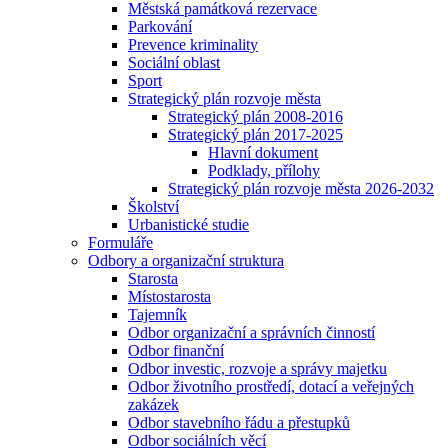
Městská památková rezervace
Parkování
Prevence kriminality
Sociální oblast
Sport
Strategický plán rozvoje města
Strategický plán 2008-2016
Strategický plán 2017-2025
Hlavní dokument
Podklady, přílohy
Strategický plán rozvoje města 2026-2032
Školství
Urbanistické studie
Formuláře
Odbory a organizační struktura
Starosta
Místostarosta
Tajemník
Odbor organizační a správních činností
Odbor finanční
Odbor investic, rozvoje a správy majetku
Odbor životního prostředí, dotací a veřejných
zakázek
Odbor stavebního řádu a přestupků
Odbor sociálních věcí