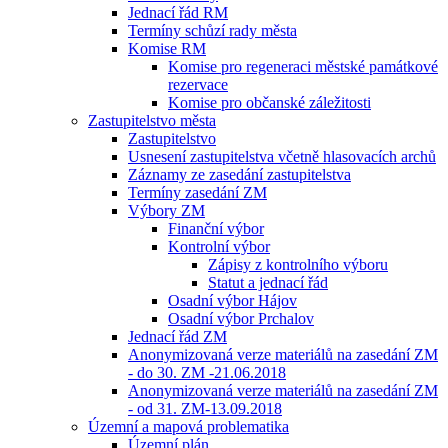
Jednací řád RM
Termíny schůzí rady města
Komise RM
Komise pro regeneraci městské památkové
rezervace
Komise pro občanské záležitosti
Zastupitelstvo města
Zastupitelstvo
Usnesení zastupitelstva včetně hlasovacích archů
Záznamy ze zasedání zastupitelstva
Termíny zasedání ZM
Výbory ZM
Finanční výbor
Kontrolní výbor
Zápisy z kontrolního výboru
Statut a jednací řád
Osadní výbor Hájov
Osadní výbor Prchalov
Jednací řád ZM
Anonymizovaná verze materiálů na zasedání ZM
- do 30. ZM -21.06.2018
Anonymizovaná verze materiálů na zasedání ZM
- od 31. ZM-13.09.2018
Územní a mapová problematika
Územní plán