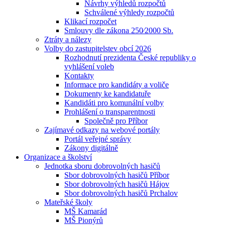
Návrhy výhledů rozpočtů
Schválené výhledy rozpočtů
Klikací rozpočet
Smlouvy dle zákona 250⁄2000 Sb.
Ztráty a nálezy
Volby do zastupitelstev obcí 2026
Rozhodnutí prezidenta České republiky o
vyhlášení voleb
Kontakty
Informace pro kandidáty a voliče
Dokumenty ke kandidatuře
Kandidáti pro komunální volby
Prohlášení o transparentnosti
Společně pro Příbor
Zajímavé odkazy na webové portály
Portál veřejné správy
Zákony digitálně
Organizace a školství
Jednotka sboru dobrovolných hasičů
Sbor dobrovolných hasičů Příbor
Sbor dobrovolných hasičů Hájov
Sbor dobrovolných hasičů Prchalov
Mateřské školy
MŠ Kamarád
MŠ Pionýrů