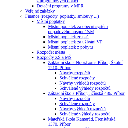
z programových dotací
Dotační programy v MPR
Veřejné zakázky
Finance (rozpočty, poplatky, smlouvy ...)
Místní poplatky
Místní poplatek za obecní systém
odpadového hospodářství
Místní poplatek ze psů
Místní poplatek za užívání VP
Místní poplatek z pobytu
Rozpočet města
Rozpočty ZŠ a MŠ
Základní škola Npor.Loma Příbor, Školní
1510, Příbor
Návrhy rozpočtů
Schválené rozpočty
Návrhy výhledů rozpočtů
Schválené výhledy rozpočtů
Základní škola Příbor, Jičínská 486, Příbor
Návrhy rozpočtů
Schválené rozpočty
Návrhy výhledů rozpočtů
Schválené výhledy rozpočtů
Mateřská škola Kamarád, Frenštátská
1370, Příbor