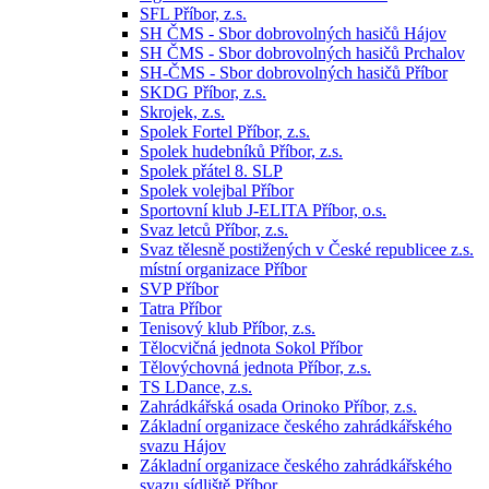
SFL Příbor, z.s.
SH ČMS - Sbor dobrovolných hasičů Hájov
SH ČMS - Sbor dobrovolných hasičů Prchalov
SH-ČMS - Sbor dobrovolných hasičů Příbor
SKDG Příbor, z.s.
Skrojek, z.s.
Spolek Fortel Příbor, z.s.
Spolek hudebníků Příbor, z.s.
Spolek přátel 8. SLP
Spolek volejbal Příbor
Sportovní klub J-ELITA Příbor, o.s.
Svaz letců Příbor, z.s.
Svaz tělesně postižených v České republicee z.s.
místní organizace Příbor
SVP Příbor
Tatra Příbor
Tenisový klub Příbor, z.s.
Tělocvičná jednota Sokol Příbor
Tělovýchovná jednota Příbor, z.s.
TS LDance, z.s.
Zahrádkářská osada Orinoko Příbor, z.s.
Základní organizace českého zahrádkářského
svazu Hájov
Základní organizace českého zahrádkářského
svazu sídliště Příbor