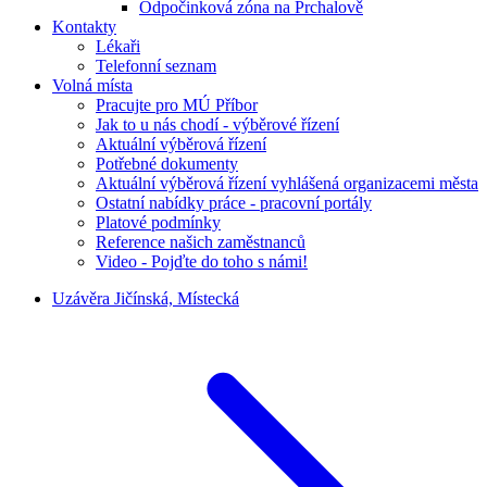
Odpočinková zóna na Prchalově
Kontakty
Lékaři
Telefonní seznam
Volná místa
Pracujte pro MÚ Příbor
Jak to u nás chodí - výběrové řízení
Aktuální výběrová řízení
Potřebné dokumenty
Aktuální výběrová řízení vyhlášená organizacemi města
Ostatní nabídky práce - pracovní portály
Platové podmínky
Reference našich zaměstnanců
Video - Pojďte do toho s námi!
Uzávěra Jičínská, Místecká