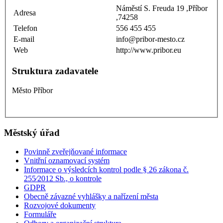
Náměstí S. Freuda 19 ,Příbor
Adresa
,74258
Telefon
556 455 455
E-mail
info@pribor-mesto.cz
Web
http://www.pribor.eu
Struktura zadavatele
Město Příbor
Městský úřad
Povinně zveřejňované informace
Vnitřní oznamovací systém
Informace o výsledcích kontrol podle § 26 zákona č.
255⁄2012 Sb., o kontrole
GDPR
Obecně závazné vyhlášky a nařízení města
Rozvojové dokumenty
Formuláře