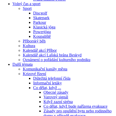
Volný čas a sport
Sport
Discgolf
Skatepark
Parkour
Klasická jóga
Powerjóga
Koupaliště
Příborský běh
Kultura
Kalendář akcí Příbor
Kalendář akcí Lašská brána Beskyd
Oznámení o pořádání kulturního podniku
Další témata
Komunikační kanály města
Krizové řízení
Důležitá telefonní čísla
Informační letáky
Co dělat, když ...
Obecné zásady
Varovný signál
Když zazní siréna
Co dělat, když bude nařízena evakuace
Zásady pro opuštění bytu nebo rodinného
domu v případě evakuace