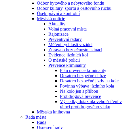
Odbor bytového a nebytového fondu
Odbor kultury, sportu a cestovního ruchu
Úsek právní a kontrolní
Městská policie
Aktuality
Volná pracovní místa
Rajonizace
Preventivní radary
Měření rychlosti vozidel
Zpráva o bezpečnostní situaci
Evidence jízdních kol
O městské policii
Prevence kriminality
Plán prevence kriminality
Desatero bezpečné chůze
Desatero bezpečné jízdy na kole
Povinná výbava jízdního kola
Na kolo jen s přilbou
Protidrogová prevence
Výsledky dotazníkového šetření v
rámci protidrogového vlaku
Městská knihovna
Rada města
Rada
Usnesení rady