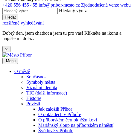
+420 556 455 455
info@pribor-mesto.cz
Zjednodušená verze webu
Hledaný výraz
Hledat
rozšířené vyhledávání
Dobrý den, jsem chatbot a jsem tu pro vás! Klikněte na ikonu a
napište mi dotaz.
✕
Menu
O městě
Současnost
Symboly města
Vizuální identita
TIC (další informace)
Historie
Pověsti
Jak založili Příbor
O pokladech v Příboře
O příborském černokněžníkovi
Mariánský sloup na příborském náměstí
Švédové v Příboře