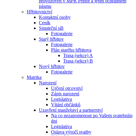
provozoven v MPR Příbor a jejím ochranném
pásmu
Hřbitovnictví
Kontaktní osoby
Ceník
Smuteční síň
Fotogalerie
Starý hřbitov
Fotogalerie
Plán starého hřbitova
Trasa (sekce) A
Trasa (sekce) B
Nový hřbitov
Fotogalerie
Matrika
Narození
Určení otcovství
Zápis narození
Legislativa
Vítání občánků
Uzavření manželství a partnerství
Na co nezapomenout po Vašem svatebním
dni
Legislativa
Oslava výročí svatby