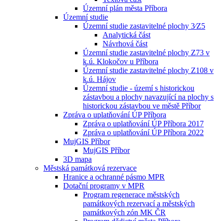
Územní plán města Příbora
Územní studie
Územní studie zastavitelné plochy 3⁄Z5
Analytická část
Návrhová část
Územní studie zastavitelné plochy Z73 v
k.ú. Klokočov u Příbora
Územní studie zastavitelné plochy Z108 v
k.ú. Hájov
Územní studie - území s historickou
zástavbou a plochy navazující na plochy s
historickou zástavbou ve městě Příbor
Zpráva o uplatňování ÚP Příbora
Zpráva o uplatňování ÚP Příbora 2017
Zpráva o uplatňování ÚP Příbora 2022
MujGIS Příbor
MujGIS Příbor
3D mapa
Městská památková rezervace
Hranice a ochranné pásmo MPR
Dotační programy v MPR
Program regenerace městských
památkových rezervací a městských
památkových zón MK ČR