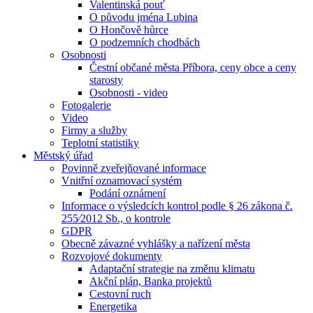
Valentinská pouť
O původu jména Lubina
O Hončově hůrce
O podzemních chodbách
Osobnosti
Čestní občané města Příbora, ceny obce a ceny
starosty
Osobnosti - video
Fotogalerie
Video
Firmy a služby
Teplotní statistiky
Městský úřad
Povinně zveřejňované informace
Vnitřní oznamovací systém
Podání oznámení
Informace o výsledcích kontrol podle § 26 zákona č.
255⁄2012 Sb., o kontrole
GDPR
Obecně závazné vyhlášky a nařízení města
Rozvojové dokumenty
Adaptační strategie na změnu klimatu
Akční plán, Banka projektů
Cestovní ruch
Energetika