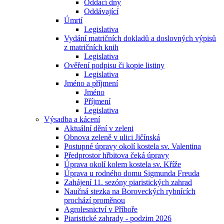
Oddací dny
Oddávající
Úmrtí
Legislativa
Vydání matričních dokladů a doslovných výpisů
z matričních knih
Legislativa
Ověření podpisu či kopie listiny
Legislativa
Jméno a příjmení
Jméno
Příjmení
Legislativa
Výsadba a kácení
Aktuální dění v zeleni
Obnova zeleně v ulici Jičínská
Postupné úpravy okolí kostela sv. Valentina
Předprostor hřbitova čeká úpravy
Úprava okolí kolem kostela sv. Kříže
Úprava u rodného domu Sigmunda Freuda
Zahájení 11. sezóny piaristických zahrad
Naučná stezka na Boroveckých rybnících
prochází proměnou
Agrolesnictví v Příboře
Piaristické zahrady - podzim 2026