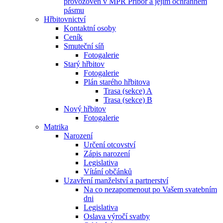
provozoven v MPR Příbor a jejím ochranném
pásmu
Hřbitovnictví
Kontaktní osoby
Ceník
Smuteční síň
Fotogalerie
Starý hřbitov
Fotogalerie
Plán starého hřbitova
Trasa (sekce) A
Trasa (sekce) B
Nový hřbitov
Fotogalerie
Matrika
Narození
Určení otcovství
Zápis narození
Legislativa
Vítání občánků
Uzavření manželství a partnerství
Na co nezapomenout po Vašem svatebním
dni
Legislativa
Oslava výročí svatby