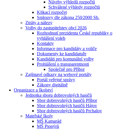
Návrhy výhledů rozpočtů
Schválené výhledy rozpočtů
Klikací rozpočet
Smlouvy dle zákona 250⁄2000 Sb.
Ztráty a nálezy
Volby do zastupitelstev obcí 2026
Rozhodnutí prezidenta České republiky o
vyhlášení voleb
Kontakty
Informace pro kandidáty a voliče
Dokumenty ke kandidatuře
Kandidáti pro komunální volby
Prohlášení o transparentnosti
Společně pro Příbor
Zajímavé odkazy na webové portály
Portál veřejné správy
Zákony digitálně
Organizace a školství
Jednotka sboru dobrovolných hasičů
Sbor dobrovolných hasičů Příbor
Sbor dobrovolných hasičů Hájov
Sbor dobrovolných hasičů Prchalov
Mateřské školy
MŠ Kamarád
MŠ Pionýrů