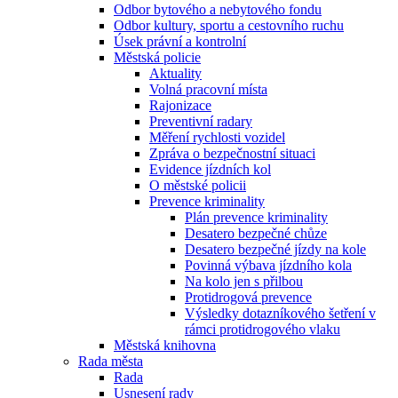
Odbor bytového a nebytového fondu
Odbor kultury, sportu a cestovního ruchu
Úsek právní a kontrolní
Městská policie
Aktuality
Volná pracovní místa
Rajonizace
Preventivní radary
Měření rychlosti vozidel
Zpráva o bezpečnostní situaci
Evidence jízdních kol
O městské policii
Prevence kriminality
Plán prevence kriminality
Desatero bezpečné chůze
Desatero bezpečné jízdy na kole
Povinná výbava jízdního kola
Na kolo jen s přilbou
Protidrogová prevence
Výsledky dotazníkového šetření v
rámci protidrogového vlaku
Městská knihovna
Rada města
Rada
Usnesení rady