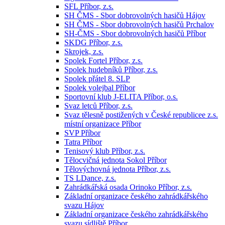
SFL Příbor, z.s.
SH ČMS - Sbor dobrovolných hasičů Hájov
SH ČMS - Sbor dobrovolných hasičů Prchalov
SH-ČMS - Sbor dobrovolných hasičů Příbor
SKDG Příbor, z.s.
Skrojek, z.s.
Spolek Fortel Příbor, z.s.
Spolek hudebníků Příbor, z.s.
Spolek přátel 8. SLP
Spolek volejbal Příbor
Sportovní klub J-ELITA Příbor, o.s.
Svaz letců Příbor, z.s.
Svaz tělesně postižených v České republicee z.s.
místní organizace Příbor
SVP Příbor
Tatra Příbor
Tenisový klub Příbor, z.s.
Tělocvičná jednota Sokol Příbor
Tělovýchovná jednota Příbor, z.s.
TS LDance, z.s.
Zahrádkářská osada Orinoko Příbor, z.s.
Základní organizace českého zahrádkářského
svazu Hájov
Základní organizace českého zahrádkářského
svazu sídliště Příbor