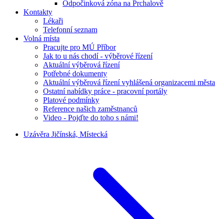
Odpočinková zóna na Prchalově
Kontakty
Lékaři
Telefonní seznam
Volná místa
Pracujte pro MÚ Příbor
Jak to u nás chodí - výběrové řízení
Aktuální výběrová řízení
Potřebné dokumenty
Aktuální výběrová řízení vyhlášená organizacemi města
Ostatní nabídky práce - pracovní portály
Platové podmínky
Reference našich zaměstnanců
Video - Pojďte do toho s námi!
Uzávěra Jičínská, Místecká