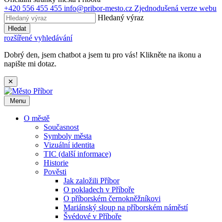
+420 556 455 455
info@pribor-mesto.cz
Zjednodušená verze webu
Hledaný výraz
Hledat
rozšířené vyhledávání
Dobrý den, jsem chatbot a jsem tu pro vás! Klikněte na ikonu a
napište mi dotaz.
✕
Menu
O městě
Současnost
Symboly města
Vizuální identita
TIC (další informace)
Historie
Pověsti
Jak založili Příbor
O pokladech v Příboře
O příborském černokněžníkovi
Mariánský sloup na příborském náměstí
Švédové v Příboře