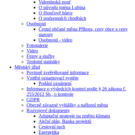
Valentinská pouť
O původu jména Lubina
O Hončově hůrce
O podzemních chodbách
Osobnosti
Čestní občané města Příbora, ceny obce a ceny
starosty
Osobnosti - video
Fotogalerie
Video
Firmy a služby
Teplotní statistiky
Městský úřad
Povinně zveřejňované informace
Vnitřní oznamovací systém
Podání oznámení
Informace o výsledcích kontrol podle § 26 zákona č.
255⁄2012 Sb., o kontrole
GDPR
Obecně závazné vyhlášky a nařízení města
Rozvojové dokumenty
Adaptační strategie na změnu klimatu
Akční plán, Banka projektů
Cestovní ruch
Energetika