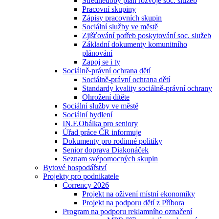
Střednědobý plán rozvoje soc. služeb
Pracovní skupiny
Zápisy pracovních skupin
Sociální služby ve městě
Zjišťování potřeb poskytování soc. služeb
Základní dokumenty komunitního
plánování
Zapoj se i ty
Sociálně-právní ochrana dětí
Sociálně-právní ochrana dětí
Standardy kvality sociálně-právní ochrany
Ohrožení dítěte
Sociální služby ve městě
Sociální bydlení
IN.F.Obálka pro seniory
Úřad práce ČR informuje
Dokumenty pro rodinné politiky
Senior doprava Diakonáček
Seznam svépomocných skupin
Bytové hospodářství
Projekty pro podnikatele
Corrency 2026
Projekt na oživení místní ekonomiky
Projekt na podporu dětí z Příbora
Program na podporu reklamního označení