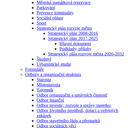
Městská památková rezervace
Parkování
Prevence kriminality
Sociální oblast
Sport
Strategický plán rozvoje města
Strategický plán 2008-2016
Strategický plán 2017-2025
Hlavní dokument
Podklady, přílohy
Strategický plán rozvoje města 2026-2032
Školství
Urbanistické studie
Formuláře
Odbory a organizační struktura
Starosta
Místostarosta
Tajemník
Odbor organizační a správních činností
Odbor finanční
Odbor investic, rozvoje a správy majetku
Odbor životního prostředí, dotací a veřejných
zakázek
Odbor stavebního řádu a přestupků
Odbor sociálních věcí