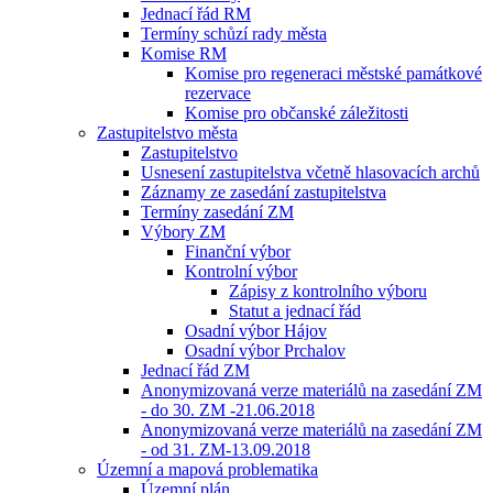
Jednací řád RM
Termíny schůzí rady města
Komise RM
Komise pro regeneraci městské památkové
rezervace
Komise pro občanské záležitosti
Zastupitelstvo města
Zastupitelstvo
Usnesení zastupitelstva včetně hlasovacích archů
Záznamy ze zasedání zastupitelstva
Termíny zasedání ZM
Výbory ZM
Finanční výbor
Kontrolní výbor
Zápisy z kontrolního výboru
Statut a jednací řád
Osadní výbor Hájov
Osadní výbor Prchalov
Jednací řád ZM
Anonymizovaná verze materiálů na zasedání ZM
- do 30. ZM -21.06.2018
Anonymizovaná verze materiálů na zasedání ZM
- od 31. ZM-13.09.2018
Územní a mapová problematika
Územní plán