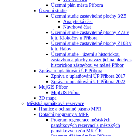
Územní plán města Příbora
Územní studie
Územní studie zastavitelné plochy 3⁄Z5
Analytická část
Návrhová část
Územní studie zastavitelné plochy Z73 v
k.ú. Klokočov u Příbora
Územní studie zastavitelné plochy Z108 v
k.ú. Hájov
Územní studie - území s historickou
zástavbou a plochy navazující na plochy s
historickou zástavbou ve městě Příbor
Zpráva o uplatňování ÚP Příbora
Zpráva o uplatňování ÚP Příbora 2017
Zpráva o uplatňování ÚP Příbora 2022
MujGIS Příbor
MujGIS Příbor
3D mapa
Městská památková rezervace
Hranice a ochranné pásmo MPR
Dotační programy v MPR
Program regenerace městských
památkových rezervací a městských
památkových zón MK ČR