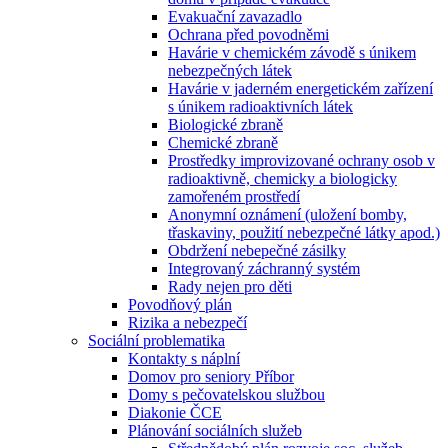
Evakuační zavazadlo
Ochrana před povodněmi
Havárie v chemickém závodě s únikem
nebezpečných látek
Havárie v jaderném energetickém zařízení
s únikem radioaktivních látek
Biologické zbraně
Chemické zbraně
Prostředky improvizované ochrany osob v
radioaktivně, chemicky a biologicky
zamořeném prostředí
Anonymní oznámení (uložení bomby,
třaskaviny, použití nebezpečné látky apod.)
Obdržení nebepečné zásilky
Integrovaný záchranný systém
Rady nejen pro děti
Povodňový plán
Rizika a nebezpečí
Sociální problematika
Kontakty s náplní
Domov pro seniory Příbor
Domy s pečovatelskou službou
Diakonie ČCE
Plánování sociálních služeb