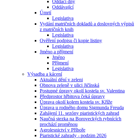
Oddací dny
Oddávající
Úmrtí
Legislativa
Vydání matričních dokladů a doslovných výpisů
z matričních knih
Legislativa
Ověření podpisu či kopie listiny
Legislativa
Jméno a příjmení
Jméno
Příjmení
Legislativa
Výsadba a kácení
Aktuální dění v zeleni
Obnova zeleně v ulici Jičínská
Postupné úpravy okolí kostela sv. Valentina
Předprostor hřbitova čeká úpravy
Úprava okolí kolem kostela sv. Kříže
Úprava u rodného domu Sigmunda Freuda
Zahájení 11. sezóny piaristických zahrad
Naučná stezka na Boroveckých rybnících
prochází proměnou
Agrolesnictví v Příboře
Piaristické zahrady - podzim 2026