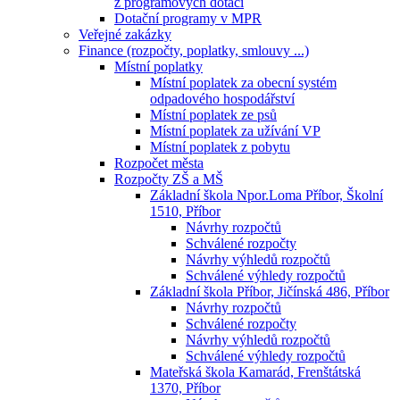
z programových dotací
Dotační programy v MPR
Veřejné zakázky
Finance (rozpočty, poplatky, smlouvy ...)
Místní poplatky
Místní poplatek za obecní systém
odpadového hospodářství
Místní poplatek ze psů
Místní poplatek za užívání VP
Místní poplatek z pobytu
Rozpočet města
Rozpočty ZŠ a MŠ
Základní škola Npor.Loma Příbor, Školní
1510, Příbor
Návrhy rozpočtů
Schválené rozpočty
Návrhy výhledů rozpočtů
Schválené výhledy rozpočtů
Základní škola Příbor, Jičínská 486, Příbor
Návrhy rozpočtů
Schválené rozpočty
Návrhy výhledů rozpočtů
Schválené výhledy rozpočtů
Mateřská škola Kamarád, Frenštátská
1370, Příbor