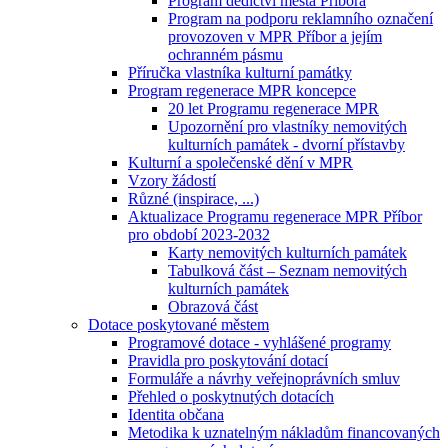
Program dědictví města Příbora
Program na podporu reklamního označení
provozoven v MPR Příbor a jejím
ochranném pásmu
Příručka vlastníka kulturní památky
Program regenerace MPR koncepce
20 let Programu regenerace MPR
Upozornění pro vlastníky nemovitých
kulturních památek - dvorní přístavby
Kulturní a společenské dění v MPR
Vzory žádostí
Různé (inspirace, ...)
Aktualizace Programu regenerace MPR Příbor
pro období 2023-2032
Karty nemovitých kulturních památek
Tabulková část – Seznam nemovitých
kulturních památek
Obrazová část
Dotace poskytované městem
Programové dotace - vyhlášené programy
Pravidla pro poskytování dotací
Formuláře a návrhy veřejnoprávních smluv
Přehled o poskytnutých dotacích
Identita občana
Metodika k uznatelným nákladům financovaných