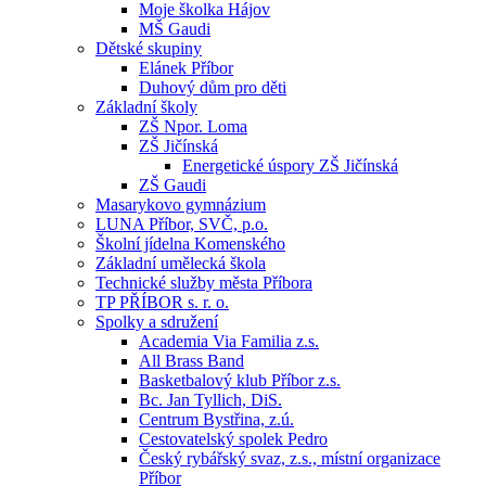
Moje školka Hájov
MŠ Gaudi
Dětské skupiny
Elánek Příbor
Duhový dům pro děti
Základní školy
ZŠ Npor. Loma
ZŠ Jičínská
Energetické úspory ZŠ Jičínská
ZŠ Gaudi
Masarykovo gymnázium
LUNA Příbor, SVČ, p.o.
Školní jídelna Komenského
Základní umělecká škola
Technické služby města Příbora
TP PŘÍBOR s. r. o.
Spolky a sdružení
Academia Via Familia z.s.
All Brass Band
Basketbalový klub Příbor z.s.
Bc. Jan Tyllich, DiS.
Centrum Bystřina, z.ú.
Cestovatelský spolek Pedro
Český rybářský svaz, z.s., místní organizace
Příbor