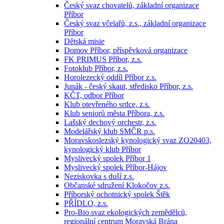
Český svaz chovatelů, základní organizace
Příbor
Český svaz včelařů, z.s., základní organizace
Příbor
Dětská misie
Domov Příbor, příspěvková organizace
FK PRIMUS Příbor, z.s.
Fotoklub Příbor, z.s.
Horolezecký oddíl Příbor z.s.
Junák - český skaut, středisko Příbor, z.s.
KČT, odbor Příbor
Klub otevřeného srdce, z.s.
Klub seniorů města Příbora, z.s.
Lašský dechový orchestr, z.s.
Modelářský klub SMČR p.s.
Moravskoslezský kynologický svaz ZO20403,
kynologický klub Příbor
Myslivecký spolek Příbor 1
Myslivecký spolek Příbor-Hájov
Neziskovka s duší z.s.
Občanské sdružení Klokočov z.s.
Příborský ochotnický spolek Štěk
PŘÍDLO, z.s.
Pro-Bio svaz ekologických zemědělců,
regionální centrum Moravská Brána