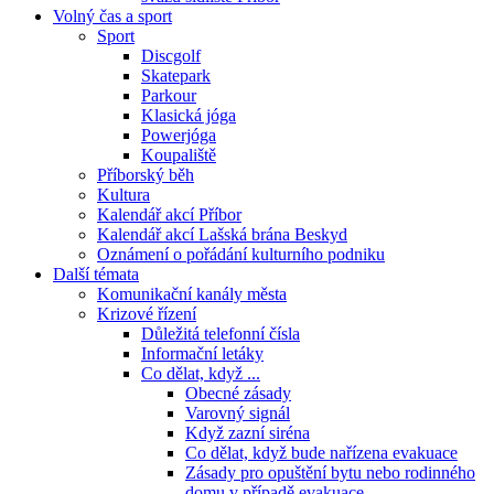
Volný čas a sport
Sport
Discgolf
Skatepark
Parkour
Klasická jóga
Powerjóga
Koupaliště
Příborský běh
Kultura
Kalendář akcí Příbor
Kalendář akcí Lašská brána Beskyd
Oznámení o pořádání kulturního podniku
Další témata
Komunikační kanály města
Krizové řízení
Důležitá telefonní čísla
Informační letáky
Co dělat, když ...
Obecné zásady
Varovný signál
Když zazní siréna
Co dělat, když bude nařízena evakuace
Zásady pro opuštění bytu nebo rodinného
domu v případě evakuace