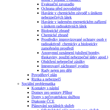
Evakuační zavazadlo
Ochrana před povodněmi
Havárie v chemickém závodě s únikem
nebezpečných látek
Havárie v jaderném energetickém zařízení
s únikem radioaktivních látek
Biologické zbraně
Chemické zbraně
Prostředky improvizované ochrany osob v
radioaktivně, chemicky a biologicky
zamořeném prostředí
Anonymní oznámení (uložení bomby,
třaskaviny, použití nebezpečné látky apod.)
Obdržení nebepečné zásilky
Integrovaný záchranný systém
Rady nejen pro děti
Povodňový plán
Rizika a nebezpečí
Sociální problematika
Kontakty s náplní
Domov pro seniory Příbor
Domy s pečovatelskou službou
Diakonie ČCE
Plánování sociálních služeb