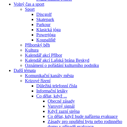
Volný čas a sport
Sport
Discgolf
Skatepark
Parkour
Klasická jóga
Powerjóga
Koupaliště
Příborský běh
Kultura
Kalendář akcí Příbor
Kalendář akcí Lašská brána Beskyd
Oznámení o pořádání kulturního podniku
Další témata
Komunikační kanály města
Krizové řízení
Důležitá telefonní čísla
Informační letáky
Co dělat, když ...
Obecné zásady
Varovný signál
Když zazní siréna
Co dělat, když bude nařízena evakuace
Zásady pro opuštění bytu nebo rodinného
domu v případě evakuace