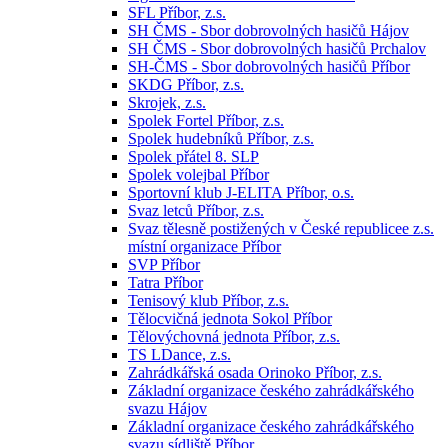
SFL Příbor, z.s.
SH ČMS - Sbor dobrovolných hasičů Hájov
SH ČMS - Sbor dobrovolných hasičů Prchalov
SH-ČMS - Sbor dobrovolných hasičů Příbor
SKDG Příbor, z.s.
Skrojek, z.s.
Spolek Fortel Příbor, z.s.
Spolek hudebníků Příbor, z.s.
Spolek přátel 8. SLP
Spolek volejbal Příbor
Sportovní klub J-ELITA Příbor, o.s.
Svaz letců Příbor, z.s.
Svaz tělesně postižených v České republicee z.s.
místní organizace Příbor
SVP Příbor
Tatra Příbor
Tenisový klub Příbor, z.s.
Tělocvičná jednota Sokol Příbor
Tělovýchovná jednota Příbor, z.s.
TS LDance, z.s.
Zahrádkářská osada Orinoko Příbor, z.s.
Základní organizace českého zahrádkářského
svazu Hájov
Základní organizace českého zahrádkářského
svazu sídliště Příbor