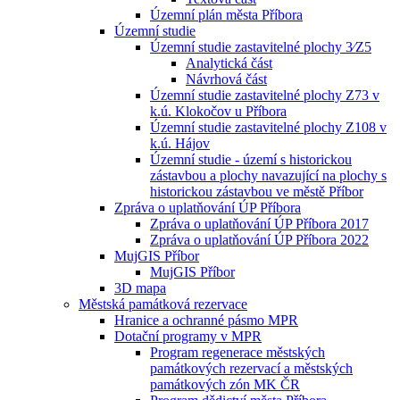
Územní plán města Příbora
Územní studie
Územní studie zastavitelné plochy 3⁄Z5
Analytická část
Návrhová část
Územní studie zastavitelné plochy Z73 v
k.ú. Klokočov u Příbora
Územní studie zastavitelné plochy Z108 v
k.ú. Hájov
Územní studie - území s historickou
zástavbou a plochy navazující na plochy s
historickou zástavbou ve městě Příbor
Zpráva o uplatňování ÚP Příbora
Zpráva o uplatňování ÚP Příbora 2017
Zpráva o uplatňování ÚP Příbora 2022
MujGIS Příbor
MujGIS Příbor
3D mapa
Městská památková rezervace
Hranice a ochranné pásmo MPR
Dotační programy v MPR
Program regenerace městských
památkových rezervací a městských
památkových zón MK ČR