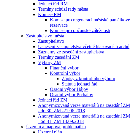
Jednací řád RM
Termíny schůzí rady města
Komise RM
Komise pro regeneraci městské památkové
rezervace
Komise pro občanské záležitosti
Zastupitelstvo města
Zastupitelstvo
Usnesení zastupitelstva včetně hlasovacích archů
Záznamy ze zasedání zastupitelstva
Termíny zasedání ZM
Výbory ZM
Finanční výbor
Kontrolní výbor
Zápisy z kontrolního výboru
Statut a jednací řád
Osadní výbor Hájov
Osadní výbor Prchalov
Jednací řád ZM
Anonymizovaná verze materiálů na zasedání ZM
- do 30. ZM -21.06.2018
Anonymizovaná verze materiálů na zasedání ZM
- od 31. ZM-13.09.2018
Územní a mapová problematika
Územní plán