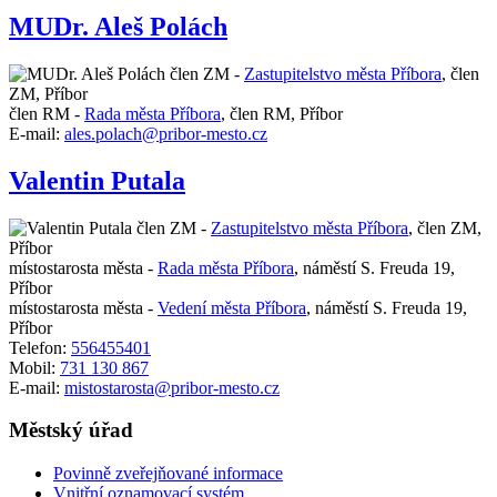
MUDr. Aleš Polách
člen ZM -
Zastupitelstvo města Příbora
,
člen
ZM, Příbor
člen RM -
Rada města Příbora
,
člen RM, Příbor
E-mail:
ales.polach@pribor-mesto.cz
Valentin Putala
člen ZM -
Zastupitelstvo města Příbora
,
člen ZM,
Příbor
místostarosta města -
Rada města Příbora
,
náměstí S. Freuda 19,
Příbor
místostarosta města -
Vedení města Příbora
,
náměstí S. Freuda 19,
Příbor
Telefon:
556455401
Mobil:
731 130 867
E-mail:
mistostarosta@pribor-mesto.cz
Městský úřad
Povinně zveřejňované informace
Vnitřní oznamovací systém