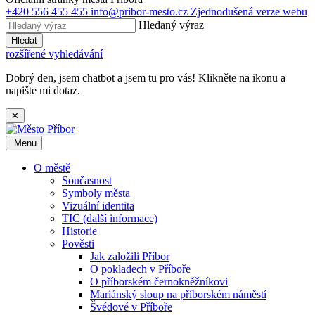
+420 556 455 455
info@pribor-mesto.cz
Zjednodušená verze webu
Hledaný výraz
Hledat
rozšířené vyhledávání
Dobrý den, jsem chatbot a jsem tu pro vás! Klikněte na ikonu a
napište mi dotaz.
✕
Menu
O městě
Současnost
Symboly města
Vizuální identita
TIC (další informace)
Historie
Pověsti
Jak založili Příbor
O pokladech v Příboře
O příborském černokněžníkovi
Mariánský sloup na příborském náměstí
Švédové v Příboře