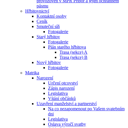
provozoven v MPR Příbor a jejím ochranném
pásmu
Hřbitovnictví
Kontaktní osoby
Ceník
Smuteční síň
Fotogalerie
Starý hřbitov
Fotogalerie
Plán starého hřbitova
Trasa (sekce) A
Trasa (sekce) B
Nový hřbitov
Fotogalerie
Matrika
Narození
Určení otcovství
Zápis narození
Legislativa
Vítání občánků
Uzavření manželství a partnerství
Na co nezapomenout po Vašem svatebním
dni
Legislativa
Oslava výročí svatby