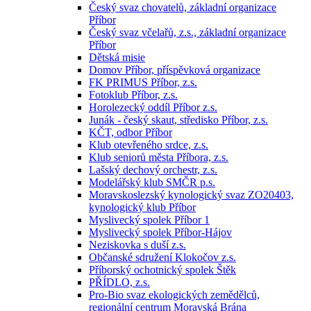
Český svaz chovatelů, základní organizace
Příbor
Český svaz včelařů, z.s., základní organizace
Příbor
Dětská misie
Domov Příbor, příspěvková organizace
FK PRIMUS Příbor, z.s.
Fotoklub Příbor, z.s.
Horolezecký oddíl Příbor z.s.
Junák - český skaut, středisko Příbor, z.s.
KČT, odbor Příbor
Klub otevřeného srdce, z.s.
Klub seniorů města Příbora, z.s.
Lašský dechový orchestr, z.s.
Modelářský klub SMČR p.s.
Moravskoslezský kynologický svaz ZO20403,
kynologický klub Příbor
Myslivecký spolek Příbor 1
Myslivecký spolek Příbor-Hájov
Neziskovka s duší z.s.
Občanské sdružení Klokočov z.s.
Příborský ochotnický spolek Štěk
PŘÍDLO, z.s.
Pro-Bio svaz ekologických zemědělců,
regionální centrum Moravská Brána