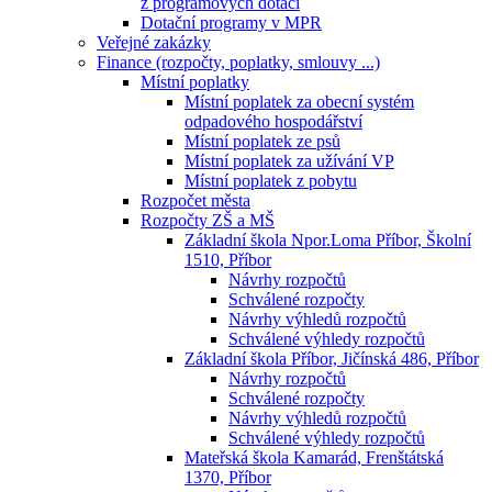
z programových dotací
Dotační programy v MPR
Veřejné zakázky
Finance (rozpočty, poplatky, smlouvy ...)
Místní poplatky
Místní poplatek za obecní systém
odpadového hospodářství
Místní poplatek ze psů
Místní poplatek za užívání VP
Místní poplatek z pobytu
Rozpočet města
Rozpočty ZŠ a MŠ
Základní škola Npor.Loma Příbor, Školní
1510, Příbor
Návrhy rozpočtů
Schválené rozpočty
Návrhy výhledů rozpočtů
Schválené výhledy rozpočtů
Základní škola Příbor, Jičínská 486, Příbor
Návrhy rozpočtů
Schválené rozpočty
Návrhy výhledů rozpočtů
Schválené výhledy rozpočtů
Mateřská škola Kamarád, Frenštátská
1370, Příbor