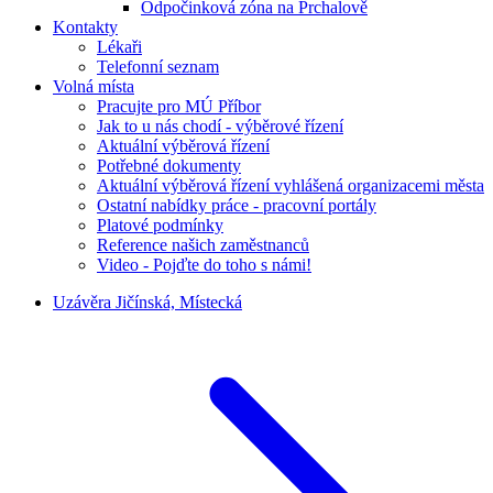
Odpočinková zóna na Prchalově
Kontakty
Lékaři
Telefonní seznam
Volná místa
Pracujte pro MÚ Příbor
Jak to u nás chodí - výběrové řízení
Aktuální výběrová řízení
Potřebné dokumenty
Aktuální výběrová řízení vyhlášená organizacemi města
Ostatní nabídky práce - pracovní portály
Platové podmínky
Reference našich zaměstnanců
Video - Pojďte do toho s námi!
Uzávěra Jičínská, Místecká