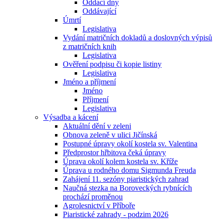
Oddací dny
Oddávající
Úmrtí
Legislativa
Vydání matričních dokladů a doslovných výpisů
z matričních knih
Legislativa
Ověření podpisu či kopie listiny
Legislativa
Jméno a příjmení
Jméno
Příjmení
Legislativa
Výsadba a kácení
Aktuální dění v zeleni
Obnova zeleně v ulici Jičínská
Postupné úpravy okolí kostela sv. Valentina
Předprostor hřbitova čeká úpravy
Úprava okolí kolem kostela sv. Kříže
Úprava u rodného domu Sigmunda Freuda
Zahájení 11. sezóny piaristických zahrad
Naučná stezka na Boroveckých rybnících
prochází proměnou
Agrolesnictví v Příboře
Piaristické zahrady - podzim 2026