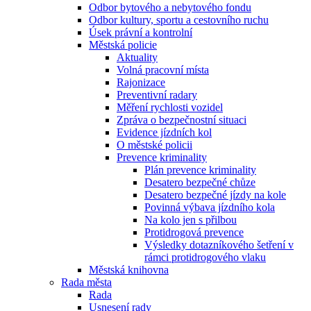
Odbor bytového a nebytového fondu
Odbor kultury, sportu a cestovního ruchu
Úsek právní a kontrolní
Městská policie
Aktuality
Volná pracovní místa
Rajonizace
Preventivní radary
Měření rychlosti vozidel
Zpráva o bezpečnostní situaci
Evidence jízdních kol
O městské policii
Prevence kriminality
Plán prevence kriminality
Desatero bezpečné chůze
Desatero bezpečné jízdy na kole
Povinná výbava jízdního kola
Na kolo jen s přilbou
Protidrogová prevence
Výsledky dotazníkového šetření v
rámci protidrogového vlaku
Městská knihovna
Rada města
Rada
Usnesení rady