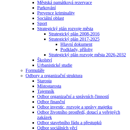
Městská památková rezervace
Parkování
Prevence kriminality
Sociální oblast
Sport
Strategický plán rozvoje města
Strategický plán 2008-2016
Strategický plán 2017-2025
Hlavní dokument
Podklady, přílohy
Strategický plán rozvoje města 2026-2032
Školství
Urbanistické studie
Formuláře
Odbory a organizační struktura
Starosta
Místostarosta
Tajemník
Odbor organizační a správních činností
Odbor finanční
Odbor investic, rozvoje a správy majetku
Odbor životního prostředí, dotací a veřejných
zakázek
Odbor stavebního řádu a přestupků
Odbor sociálních věcí