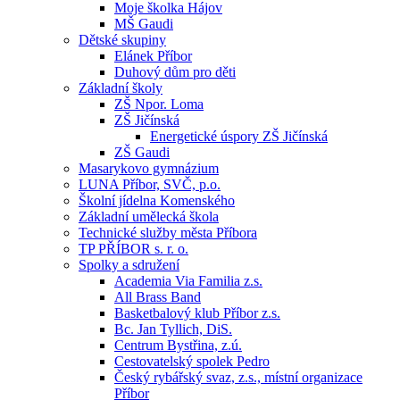
Moje školka Hájov
MŠ Gaudi
Dětské skupiny
Elánek Příbor
Duhový dům pro děti
Základní školy
ZŠ Npor. Loma
ZŠ Jičínská
Energetické úspory ZŠ Jičínská
ZŠ Gaudi
Masarykovo gymnázium
LUNA Příbor, SVČ, p.o.
Školní jídelna Komenského
Základní umělecká škola
Technické služby města Příbora
TP PŘÍBOR s. r. o.
Spolky a sdružení
Academia Via Familia z.s.
All Brass Band
Basketbalový klub Příbor z.s.
Bc. Jan Tyllich, DiS.
Centrum Bystřina, z.ú.
Cestovatelský spolek Pedro
Český rybářský svaz, z.s., místní organizace
Příbor