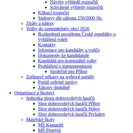
Návrhy výhledů rozpočtů
Schválené výhledy rozpočtů
Klikací rozpočet
Smlouvy dle zákona 250⁄2000 Sb.
Ztráty a nálezy
Volby do zastupitelstev obcí 2026
Rozhodnutí prezidenta České republiky o
vyhlášení voleb
Kontakty
Informace pro kandidáty a voliče
Dokumenty ke kandidatuře
Kandidáti pro komunální volby
Prohlášení o transparentnosti
Společně pro Příbor
Zajímavé odkazy na webové portály
Portál veřejné správy
Zákony digitálně
Organizace a školství
Jednotka sboru dobrovolných hasičů
Sbor dobrovolných hasičů Příbor
Sbor dobrovolných hasičů Hájov
Sbor dobrovolných hasičů Prchalov
Mateřské školy
MŠ Kamarád
MŠ Pionýrů