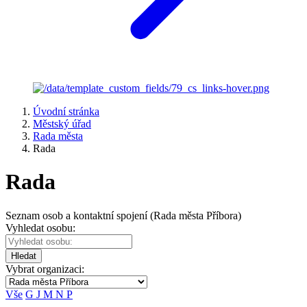
Úvodní stránka
Městský úřad
Rada města
Rada
Rada
Seznam osob a kontaktní spojení (Rada města Příbora)
Vyhledat osobu:
Hledat
Vybrat organizaci:
Vše
G
J
M
N
P