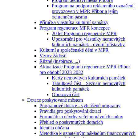
Program dědictví města Příbora
Program na podporu reklamního označení
provozoven v MPR Příbor a jejím
ochranném pásmu
Příručka vlastníka kulturní památky
Program regenerace MPR koncepce
20 let Programu regenerace MPR
Upozornění pro vlastníky nemovitých
kulturních památek - dvorní přístavby
Kulturní a společenské dění v MPR
Vzory žádostí
Různé (inspirace, ...)
Aktualizace Programu regenerace MPR Příbor
pro období 2023-2032
Karty nemovitých kulturních památek
Tabulková část – Seznam nemovitých
kulturních památek
Obrazová část
Dotace poskytované městem
Programové dotace - vyhlášené programy
Pravidla pro poskytování dotací
Formuláře a návrhy veřejnoprávních smluv
Přehled o poskytnutých dotacích
Identita občana
Metodika k uznatelným nákladům financovaných