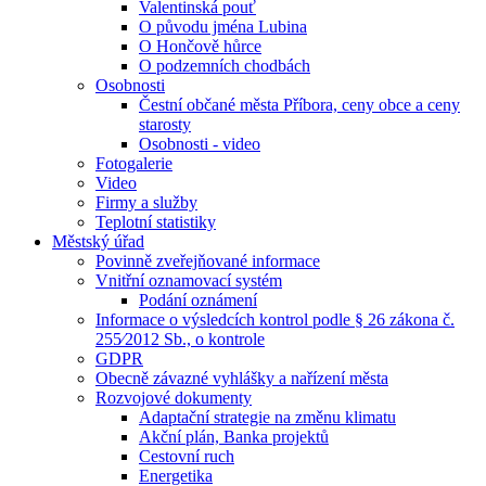
Valentinská pouť
O původu jména Lubina
O Hončově hůrce
O podzemních chodbách
Osobnosti
Čestní občané města Příbora, ceny obce a ceny
starosty
Osobnosti - video
Fotogalerie
Video
Firmy a služby
Teplotní statistiky
Městský úřad
Povinně zveřejňované informace
Vnitřní oznamovací systém
Podání oznámení
Informace o výsledcích kontrol podle § 26 zákona č.
255⁄2012 Sb., o kontrole
GDPR
Obecně závazné vyhlášky a nařízení města
Rozvojové dokumenty
Adaptační strategie na změnu klimatu
Akční plán, Banka projektů
Cestovní ruch
Energetika