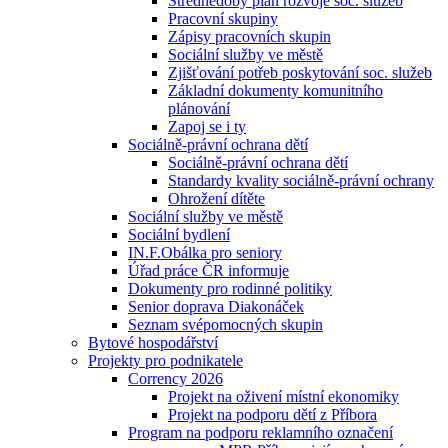
Střednědobý plán rozvoje soc. služeb
Pracovní skupiny
Zápisy pracovních skupin
Sociální služby ve městě
Zjišťování potřeb poskytování soc. služeb
Základní dokumenty komunitního
plánování
Zapoj se i ty
Sociálně-právní ochrana dětí
Sociálně-právní ochrana dětí
Standardy kvality sociálně-právní ochrany
Ohrožení dítěte
Sociální služby ve městě
Sociální bydlení
IN.F.Obálka pro seniory
Úřad práce ČR informuje
Dokumenty pro rodinné politiky
Senior doprava Diakonáček
Seznam svépomocných skupin
Bytové hospodářství
Projekty pro podnikatele
Corrency 2026
Projekt na oživení místní ekonomiky
Projekt na podporu dětí z Příbora
Program na podporu reklamního označení