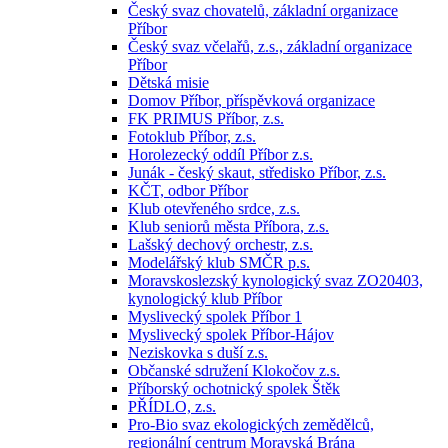
Český svaz chovatelů, základní organizace
Příbor
Český svaz včelařů, z.s., základní organizace
Příbor
Dětská misie
Domov Příbor, příspěvková organizace
FK PRIMUS Příbor, z.s.
Fotoklub Příbor, z.s.
Horolezecký oddíl Příbor z.s.
Junák - český skaut, středisko Příbor, z.s.
KČT, odbor Příbor
Klub otevřeného srdce, z.s.
Klub seniorů města Příbora, z.s.
Lašský dechový orchestr, z.s.
Modelářský klub SMČR p.s.
Moravskoslezský kynologický svaz ZO20403,
kynologický klub Příbor
Myslivecký spolek Příbor 1
Myslivecký spolek Příbor-Hájov
Neziskovka s duší z.s.
Občanské sdružení Klokočov z.s.
Příborský ochotnický spolek Štěk
PŘÍDLO, z.s.
Pro-Bio svaz ekologických zemědělců,
regionální centrum Moravská Brána