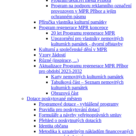
Program dědictví města Příbora
Program na podporu reklamního označení
provozoven v MPR Příbor a jejím
ochranném pásmu
Příručka vlastníka kulturní památky
Program regenerace MPR koncepce
20 let Programu regenerace MPR
Upozornění pro vlastníky nemovitých
kulturních památek - dvorní přístavby
Kulturní a společenské dění v MPR
Vzory žádostí
Různé (inspirace, ...)
Aktualizace Programu regenerace MPR Příbor
pro období 2023-2032
Karty nemovitých kulturních památek
Tabulková část – Seznam nemovitých
kulturních památek
Obrazová část
Dotace poskytované městem
Programové dotace - vyhlášené programy
Pravidla pro poskytování dotací
Formuláře a návrhy veřejnoprávních smluv
Přehled o poskytnutých dotacích
Identita občana
Metodika k uznatelným nákladům financovaných