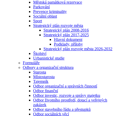
Městská památková rezervace
Parkování
Prevence kriminality
Sociální oblast
Sport
Strategický plán rozvoje města
Strategický plán 2008-2016
Strategický plán 2017-2025
Hlavní dokument
Podklady, přílohy
Strategický plán rozvoje města 2026-2032
Školství
Urbanistické studie
Formuláře
Odbory a organizační struktura
Starosta
Místostarosta
Tajemník
Odbor organizační a správních činností
Odbor finanční
Odbor investic, rozvoje a správy majetku
Odbor životního prostředí, dotací a veřejných
zakázek
Odbor stavebního řádu a přestupků
Odbor sociálních věcí