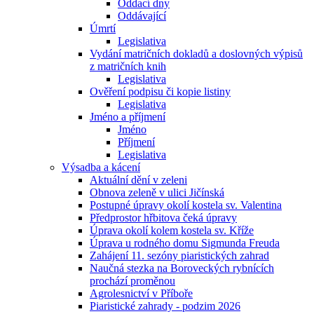
Oddací dny
Oddávající
Úmrtí
Legislativa
Vydání matričních dokladů a doslovných výpisů
z matričních knih
Legislativa
Ověření podpisu či kopie listiny
Legislativa
Jméno a příjmení
Jméno
Příjmení
Legislativa
Výsadba a kácení
Aktuální dění v zeleni
Obnova zeleně v ulici Jičínská
Postupné úpravy okolí kostela sv. Valentina
Předprostor hřbitova čeká úpravy
Úprava okolí kolem kostela sv. Kříže
Úprava u rodného domu Sigmunda Freuda
Zahájení 11. sezóny piaristických zahrad
Naučná stezka na Boroveckých rybnících
prochází proměnou
Agrolesnictví v Příboře
Piaristické zahrady - podzim 2026