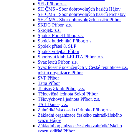
SFL Příbor, z.s.
SH ČMS - Sbor dobrovolných hasičů Hájov
SH ČMS - Sbor dobrovolných hasičů Prchalov
SH-ČMS - Sbor dobrovolných hasičů Příbor
SKDG Příbor, z.s.
Skrojek, z.s.
Spolek Fortel Příbor, z.s.
Spolek hudebníků Příbor, z.s.
Spolek přátel 8. SLP
Spolek volejbal Příbor
Sportovní klub J-ELITA Příbor, o.s.
Svaz letců Příbor, z.s.
Svaz tělesně postižených v České republicee z.s.
místní organizace Příbor
SVP Příbor
Tatra Příbor
Tenisový klub Příbor, z.s.
Tělocvičná jednota Sokol Příbor
Tělovýchovná jednota Příbor, z.s.
TS LDance, z.s.
Zahrádkářská osada Orinoko Příbor, z.s.
Základní organizace českého zahrádkářského
svazu Hájov
Základní organizace českého zahrádkářského
svazu sídliště Příbor