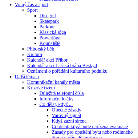
Volný čas a sport
Sport
Discgolf
Skatepark
Parkour
Klasická jóga
Powerjóga
Koupaliště
Příborský běh
Kultura
Kalendář akcí Příbor
Kalendář akcí Lašská brána Beskyd
Oznámení o pořádání kulturního podniku
Další témata
Komunikační kanály města
Krizové řízení
Důležitá telefonní čísla
Informační letáky
Co dělat, když ...
Obecné zásady
Varovný signál
Když zazní siréna
Co dělat, když bude nařízena evakuace
Zásady pro opuštění bytu nebo rodinného
domu v případě evakuace