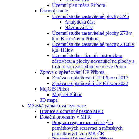
Územní plán města Příbora
Územní studie
Územní studie zastavitelné plochy 3⁄Z5
Analytická část
Návrhová část
Územní studie zastavitelné plochy Z73 v
k.ú. Klokočov u Příbora
Územní studie zastavitelné plochy Z108 v
k.ú. Hájov
Územní studie - území s historickou
zástavbou a plochy navazující na plochy s
historickou zástavbou ve městě Příbor
Zpráva o uplatňování ÚP Příbora
Zpráva o uplatňování ÚP Příbora 2017
Zpráva o uplatňování ÚP Příbora 2022
MujGIS Příbor
MujGIS Příbor
3D mapa
Městská památková rezervace
Hranice a ochranné pásmo MPR
Dotační programy v MPR
Program regenerace městských
památkových rezervací a městských
památkových zón MK ČR