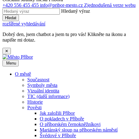
+420 556 455 455
info@pribor-mesto.cz
Zjednodušená verze webu
Hledaný výraz
Hledat
rozšířené vyhledávání
Dobrý den, jsem chatbot a jsem tu pro vás! Klikněte na ikonu a
napište mi dotaz.
✕
Menu
O městě
Současnost
Symboly města
Vizuální identita
TIC (další informace)
Historie
Pověsti
Jak založili Příbor
O pokladech v Příboře
O příborském černokněžníkovi
Mariánský sloup na příborském náměstí
Švédové v Příboře