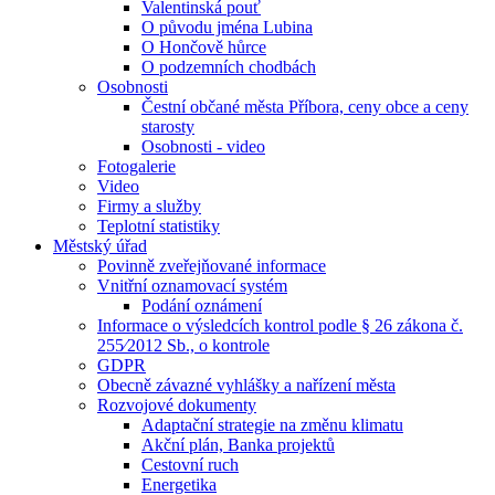
Valentinská pouť
O původu jména Lubina
O Hončově hůrce
O podzemních chodbách
Osobnosti
Čestní občané města Příbora, ceny obce a ceny
starosty
Osobnosti - video
Fotogalerie
Video
Firmy a služby
Teplotní statistiky
Městský úřad
Povinně zveřejňované informace
Vnitřní oznamovací systém
Podání oznámení
Informace o výsledcích kontrol podle § 26 zákona č.
255⁄2012 Sb., o kontrole
GDPR
Obecně závazné vyhlášky a nařízení města
Rozvojové dokumenty
Adaptační strategie na změnu klimatu
Akční plán, Banka projektů
Cestovní ruch
Energetika