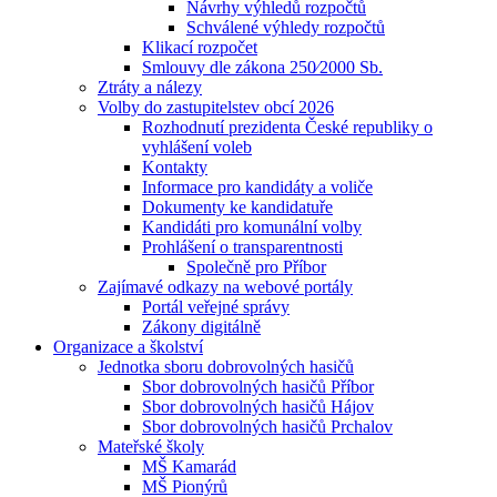
Návrhy výhledů rozpočtů
Schválené výhledy rozpočtů
Klikací rozpočet
Smlouvy dle zákona 250⁄2000 Sb.
Ztráty a nálezy
Volby do zastupitelstev obcí 2026
Rozhodnutí prezidenta České republiky o
vyhlášení voleb
Kontakty
Informace pro kandidáty a voliče
Dokumenty ke kandidatuře
Kandidáti pro komunální volby
Prohlášení o transparentnosti
Společně pro Příbor
Zajímavé odkazy na webové portály
Portál veřejné správy
Zákony digitálně
Organizace a školství
Jednotka sboru dobrovolných hasičů
Sbor dobrovolných hasičů Příbor
Sbor dobrovolných hasičů Hájov
Sbor dobrovolných hasičů Prchalov
Mateřské školy
MŠ Kamarád
MŠ Pionýrů