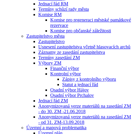
Jednací řád RM
Termíny schůzí rady města
Komise RM
Komise pro regeneraci městské památkové
rezervace
Komise pro občanské záležitosti
Zastupitelstvo města
Zastupitelstvo
Usnesení zastupitelstva včetně hlasovacích archů
Záznamy ze zasedání zastupitelstva
Termíny zasedání ZM
Výbory ZM
Finanční výbor
Kontrolní výbor
Zápisy z kontrolního výboru
Statut a jednací řád
Osadní výbor Hájov
Osadní výbor Prchalov
Jednací řád ZM
Anonymizovaná verze materiálů na zasedání ZM
- do 30. ZM -21.06.2018
Anonymizovaná verze materiálů na zasedání ZM
- od 31. ZM-13.09.2018
Územní a mapová problematika
Územní plán