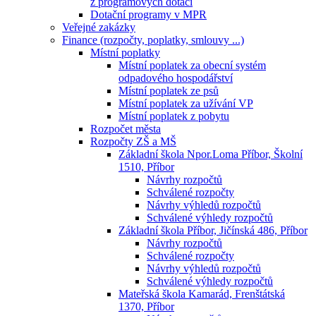
z programových dotací
Dotační programy v MPR
Veřejné zakázky
Finance (rozpočty, poplatky, smlouvy ...)
Místní poplatky
Místní poplatek za obecní systém
odpadového hospodářství
Místní poplatek ze psů
Místní poplatek za užívání VP
Místní poplatek z pobytu
Rozpočet města
Rozpočty ZŠ a MŠ
Základní škola Npor.Loma Příbor, Školní
1510, Příbor
Návrhy rozpočtů
Schválené rozpočty
Návrhy výhledů rozpočtů
Schválené výhledy rozpočtů
Základní škola Příbor, Jičínská 486, Příbor
Návrhy rozpočtů
Schválené rozpočty
Návrhy výhledů rozpočtů
Schválené výhledy rozpočtů
Mateřská škola Kamarád, Frenštátská
1370, Příbor