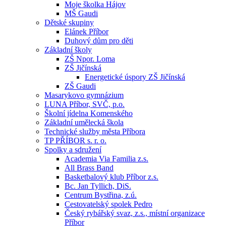
Moje školka Hájov
MŠ Gaudi
Dětské skupiny
Elánek Příbor
Duhový dům pro děti
Základní školy
ZŠ Npor. Loma
ZŠ Jičínská
Energetické úspory ZŠ Jičínská
ZŠ Gaudi
Masarykovo gymnázium
LUNA Příbor, SVČ, p.o.
Školní jídelna Komenského
Základní umělecká škola
Technické služby města Příbora
TP PŘÍBOR s. r. o.
Spolky a sdružení
Academia Via Familia z.s.
All Brass Band
Basketbalový klub Příbor z.s.
Bc. Jan Tyllich, DiS.
Centrum Bystřina, z.ú.
Cestovatelský spolek Pedro
Český rybářský svaz, z.s., místní organizace
Příbor