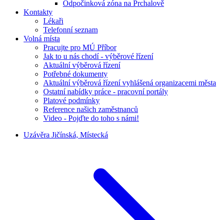
Odpočinková zóna na Prchalově
Kontakty
Lékaři
Telefonní seznam
Volná místa
Pracujte pro MÚ Příbor
Jak to u nás chodí - výběrové řízení
Aktuální výběrová řízení
Potřebné dokumenty
Aktuální výběrová řízení vyhlášená organizacemi města
Ostatní nabídky práce - pracovní portály
Platové podmínky
Reference našich zaměstnanců
Video - Pojďte do toho s námi!
Uzávěra Jičínská, Místecká