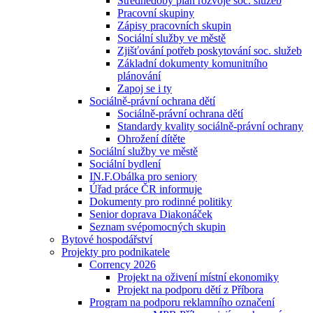
Střednědobý plán rozvoje soc. služeb
Pracovní skupiny
Zápisy pracovních skupin
Sociální služby ve městě
Zjišťování potřeb poskytování soc. služeb
Základní dokumenty komunitního
plánování
Zapoj se i ty
Sociálně-právní ochrana dětí
Sociálně-právní ochrana dětí
Standardy kvality sociálně-právní ochrany
Ohrožení dítěte
Sociální služby ve městě
Sociální bydlení
IN.F.Obálka pro seniory
Úřad práce ČR informuje
Dokumenty pro rodinné politiky
Senior doprava Diakonáček
Seznam svépomocných skupin
Bytové hospodářství
Projekty pro podnikatele
Corrency 2026
Projekt na oživení místní ekonomiky
Projekt na podporu dětí z Příbora
Program na podporu reklamního označení