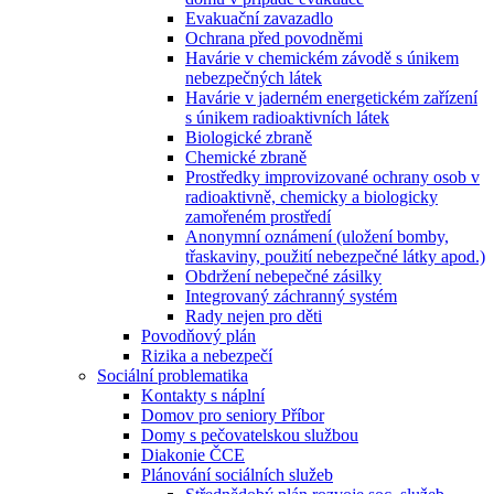
Evakuační zavazadlo
Ochrana před povodněmi
Havárie v chemickém závodě s únikem
nebezpečných látek
Havárie v jaderném energetickém zařízení
s únikem radioaktivních látek
Biologické zbraně
Chemické zbraně
Prostředky improvizované ochrany osob v
radioaktivně, chemicky a biologicky
zamořeném prostředí
Anonymní oznámení (uložení bomby,
třaskaviny, použití nebezpečné látky apod.)
Obdržení nebepečné zásilky
Integrovaný záchranný systém
Rady nejen pro děti
Povodňový plán
Rizika a nebezpečí
Sociální problematika
Kontakty s náplní
Domov pro seniory Příbor
Domy s pečovatelskou službou
Diakonie ČCE
Plánování sociálních služeb