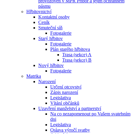
provozoven v MPR Příbor a jejím ochranném
pásmu
Hřbitovnictví
Kontaktní osoby
Ceník
Smuteční síň
Fotogalerie
Starý hřbitov
Fotogalerie
Plán starého hřbitova
Trasa (sekce) A
Trasa (sekce) B
Nový hřbitov
Fotogalerie
Matrika
Narození
Určení otcovství
Zápis narození
Legislativa
Vítání občánků
Uzavření manželství a partnerství
Na co nezapomenout po Vašem svatebním
dni
Legislativa
Oslava výročí svatby