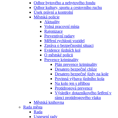
Odbor bytového a nebytového fondu
Odbor kultury, sportu a cestovního ruchu
Úsek právní a kontrolní
Městská policie
Aktuality
Volná pracovní místa
Rajonizace
Preventivní radary
Měření rychlosti vozidel
Zpráva o bezpečnostní situaci
Evidence jízdních kol
O městské policii
Prevence kriminality
Plán prevence kriminality
Desatero bezpečné chůze
Desatero bezpečné jízdy na kole
Povinná výbava jízdního kola
Na kolo jen s přilbou
Protidrogová prevence
Výsledky dotazníkového šetření v
rámci protidrogového vlaku
Městská knihovna
Rada města
Rada
Usnesení rady