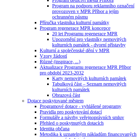
Program dědictví města Příbora
Program na podporu reklamního označení
provozoven v MPR Příbor a jejím
ochranném pásmu
Příručka vlastníka kulturní památky
Program regenerace MPR koncepce
20 let Programu regenerace MPR
Upozornění pro vlastníky nemovitých
kulturních památek - dvorní přístavby
Kulturní a společenské dění v MPR
Vzory žádostí
Různé (inspirace, ...)
Aktualizace Programu regenerace MPR Příbor
pro období 2023-2032
Karty nemovitých kulturních památek
Tabulková část – Seznam nemovitých
kulturních památek
Obrazová část
Dotace poskytované městem
Programové dotace - vyhlášené programy
Pravidla pro poskytování dotací
Formuláře a návrhy veřejnoprávních smluv
Přehled o poskytnutých dotacích
Identita občana
Metodika k uznatelným nákladům financovaných