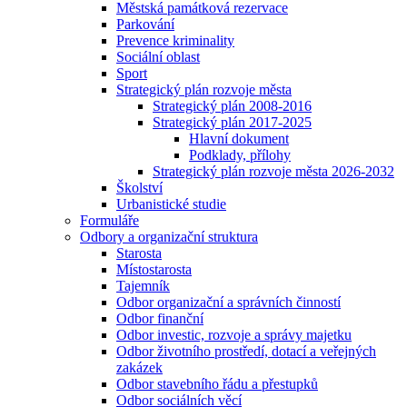
Městská památková rezervace
Parkování
Prevence kriminality
Sociální oblast
Sport
Strategický plán rozvoje města
Strategický plán 2008-2016
Strategický plán 2017-2025
Hlavní dokument
Podklady, přílohy
Strategický plán rozvoje města 2026-2032
Školství
Urbanistické studie
Formuláře
Odbory a organizační struktura
Starosta
Místostarosta
Tajemník
Odbor organizační a správních činností
Odbor finanční
Odbor investic, rozvoje a správy majetku
Odbor životního prostředí, dotací a veřejných
zakázek
Odbor stavebního řádu a přestupků
Odbor sociálních věcí