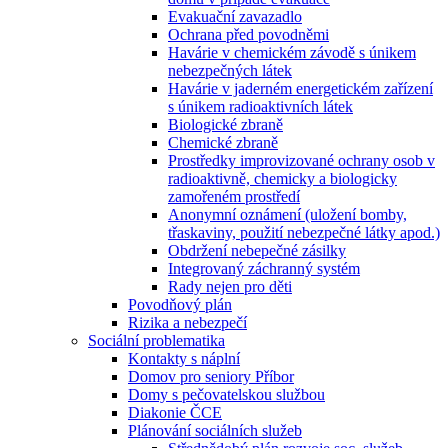
Evakuační zavazadlo
Ochrana před povodněmi
Havárie v chemickém závodě s únikem
nebezpečných látek
Havárie v jaderném energetickém zařízení
s únikem radioaktivních látek
Biologické zbraně
Chemické zbraně
Prostředky improvizované ochrany osob v
radioaktivně, chemicky a biologicky
zamořeném prostředí
Anonymní oznámení (uložení bomby,
třaskaviny, použití nebezpečné látky apod.)
Obdržení nebepečné zásilky
Integrovaný záchranný systém
Rady nejen pro děti
Povodňový plán
Rizika a nebezpečí
Sociální problematika
Kontakty s náplní
Domov pro seniory Příbor
Domy s pečovatelskou službou
Diakonie ČCE
Plánování sociálních služeb