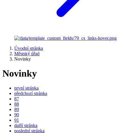
Úvodní stránka
Městský úřad
Novinky
Novinky
první stránka
předchozí stránka
87
88
89
90
91
další stránka
poslední stránka