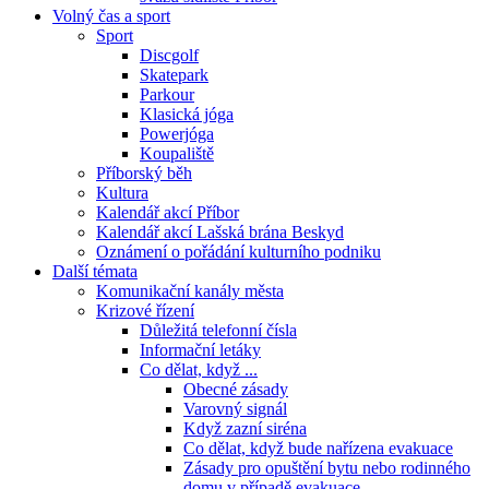
Volný čas a sport
Sport
Discgolf
Skatepark
Parkour
Klasická jóga
Powerjóga
Koupaliště
Příborský běh
Kultura
Kalendář akcí Příbor
Kalendář akcí Lašská brána Beskyd
Oznámení o pořádání kulturního podniku
Další témata
Komunikační kanály města
Krizové řízení
Důležitá telefonní čísla
Informační letáky
Co dělat, když ...
Obecné zásady
Varovný signál
Když zazní siréna
Co dělat, když bude nařízena evakuace
Zásady pro opuštění bytu nebo rodinného
domu v případě evakuace