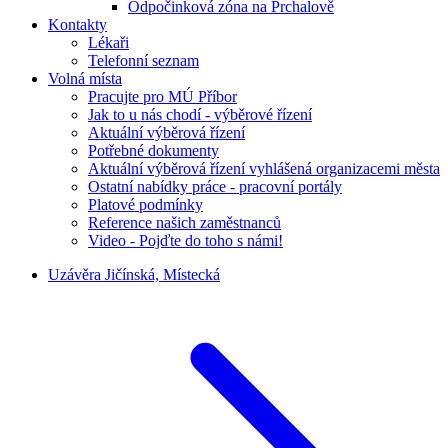
Odpočinková zóna na Prchalově
Kontakty
Lékaři
Telefonní seznam
Volná místa
Pracujte pro MÚ Příbor
Jak to u nás chodí - výběrové řízení
Aktuální výběrová řízení
Potřebné dokumenty
Aktuální výběrová řízení vyhlášená organizacemi města
Ostatní nabídky práce - pracovní portály
Platové podmínky
Reference našich zaměstnanců
Video - Pojďte do toho s námi!
Uzávěra Jičínská, Místecká