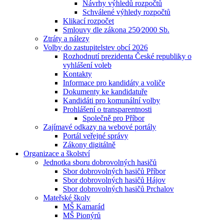
Návrhy výhledů rozpočtů
Schválené výhledy rozpočtů
Klikací rozpočet
Smlouvy dle zákona 250⁄2000 Sb.
Ztráty a nálezy
Volby do zastupitelstev obcí 2026
Rozhodnutí prezidenta České republiky o
vyhlášení voleb
Kontakty
Informace pro kandidáty a voliče
Dokumenty ke kandidatuře
Kandidáti pro komunální volby
Prohlášení o transparentnosti
Společně pro Příbor
Zajímavé odkazy na webové portály
Portál veřejné správy
Zákony digitálně
Organizace a školství
Jednotka sboru dobrovolných hasičů
Sbor dobrovolných hasičů Příbor
Sbor dobrovolných hasičů Hájov
Sbor dobrovolných hasičů Prchalov
Mateřské školy
MŠ Kamarád
MŠ Pionýrů