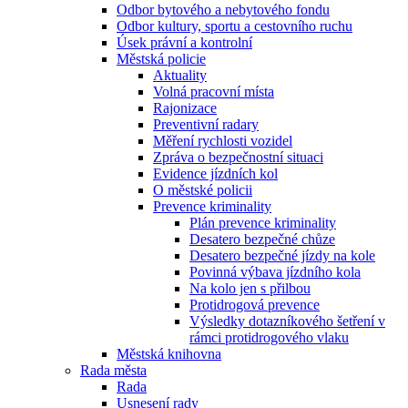
Odbor bytového a nebytového fondu
Odbor kultury, sportu a cestovního ruchu
Úsek právní a kontrolní
Městská policie
Aktuality
Volná pracovní místa
Rajonizace
Preventivní radary
Měření rychlosti vozidel
Zpráva o bezpečnostní situaci
Evidence jízdních kol
O městské policii
Prevence kriminality
Plán prevence kriminality
Desatero bezpečné chůze
Desatero bezpečné jízdy na kole
Povinná výbava jízdního kola
Na kolo jen s přilbou
Protidrogová prevence
Výsledky dotazníkového šetření v
rámci protidrogového vlaku
Městská knihovna
Rada města
Rada
Usnesení rady