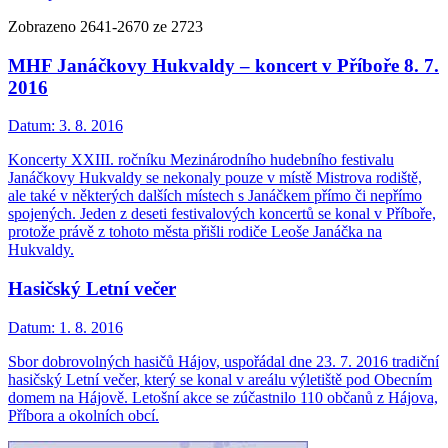
Zobrazeno
2641
-
2670
ze 2723
MHF Janáčkovy Hukvaldy – koncert v Příboře 8. 7.
2016
Datum:
3. 8. 2016
Koncerty XXIII. ročníku Mezinárodního hudebního festivalu
Janáčkovy Hukvaldy se nekonaly pouze v místě Mistrova rodiště,
ale také v některých dalších místech s Janáčkem přímo či nepřímo
spojených. Jeden z deseti festivalových koncertů se konal v Příboře,
protože právě z tohoto města přišli rodiče Leoše Janáčka na
Hukvaldy.
Hasičský Letní večer
Datum:
1. 8. 2016
Sbor dobrovolných hasičů Hájov, uspořádal dne 23. 7. 2016 tradiční
hasičský Letní večer, který se konal v areálu výletiště pod Obecním
domem na Hájově. Letošní akce se zúčastnilo 110 občanů z Hájova,
Příbora a okolních obcí.