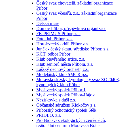
Český svaz chovatelů, základní organizace
Příbor
Český svaz včelařů, z.s., základní organizace
Příbor
Dětská misie
Domov Příbor, příspěvková organizace
FK PRIMUS Příbor, z.s.
Fotoklub Příbor, z.s.
Horolezecký oddíl Příbor z.s.
Junák - český skaut, středisko Příbor, z.s.
KČT, odbor Příbor
Klub otevřeného srdce, z.s.
Klub seniorů města Příbora, z.s.
Lašský dechový orchestr, z.s.
Modelářský klub SMČR p.s.
Moravskoslezský kynologický svaz ZO20403,
kynologický klub Příbor
Myslivecký spolek Příbor 1
Myslivecký spolek Příbor-Hájov
Neziskovka s duší z.s.
Občanské sdružení Klokočov z.s.
Příborský ochotnický spolek Štěk
PŘÍDLO, z.s.
Pro-Bio svaz ekologických zemědělců,
regionální centrum Moravská Brána