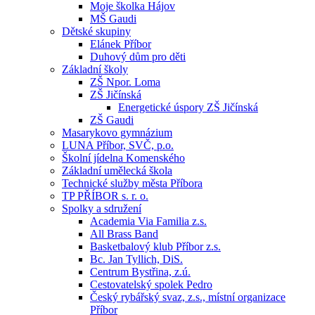
Moje školka Hájov
MŠ Gaudi
Dětské skupiny
Elánek Příbor
Duhový dům pro děti
Základní školy
ZŠ Npor. Loma
ZŠ Jičínská
Energetické úspory ZŠ Jičínská
ZŠ Gaudi
Masarykovo gymnázium
LUNA Příbor, SVČ, p.o.
Školní jídelna Komenského
Základní umělecká škola
Technické služby města Příbora
TP PŘÍBOR s. r. o.
Spolky a sdružení
Academia Via Familia z.s.
All Brass Band
Basketbalový klub Příbor z.s.
Bc. Jan Tyllich, DiS.
Centrum Bystřina, z.ú.
Cestovatelský spolek Pedro
Český rybářský svaz, z.s., místní organizace
Příbor