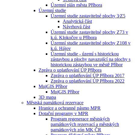
Územní plán města Příbora
Územní studie
Územní studie zastavitelné plochy 3⁄Z5
Analytická část
Návrhová část
Územní studie zastavitelné plochy Z73 v
k.ú. Klokočov u Příbora
Územní studie zastavitelné plochy Z108 v
k.ú. Hájov
Územní studie - území s historickou
zástavbou a plochy navazující na plochy s
historickou zástavbou ve městě Příbor
Zpráva o uplatňování ÚP Příbora
Zpráva o uplatňování ÚP Příbora 2017
Zpráva o uplatňování ÚP Příbora 2022
MujGIS Příbor
MujGIS Příbor
3D mapa
Městská památková rezervace
Hranice a ochranné pásmo MPR
Dotační programy v MPR
Program regenerace městských
památkových rezervací a městských
památkových zón MK ČR