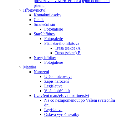
provozoven v MPR Příbor a jejím ochranném
pásmu
Hřbitovnictví
Kontaktní osoby
Ceník
Smuteční síň
Fotogalerie
Starý hřbitov
Fotogalerie
Plán starého hřbitova
Trasa (sekce) A
Trasa (sekce) B
Nový hřbitov
Fotogalerie
Matrika
Narození
Určení otcovství
Zápis narození
Legislativa
Vítání občánků
Uzavření manželství a partnerství
Na co nezapomenout po Vašem svatebním
dni
Legislativa
Oslava výročí svatby