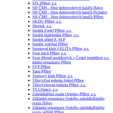
SFL Příbor, z.s.
SH ČMS - Sbor dobrovolných hasičů Hájov
SH ČMS - Sbor dobrovolných hasičů Prchalov
SH-ČMS - Sbor dobrovolných hasičů Příbor
SKDG Příbor, z.s.
Skrojek, z.s.
Spolek Fortel Příbor, z.s.
Spolek hudebníků Příbor, z.s.
Spolek přátel 8. SLP
Spolek volejbal Příbor
Sportovní klub J-ELITA Příbor, o.s.
Svaz letců Příbor, z.s.
Svaz tělesně postižených v České republicee z.s.
místní organizace Příbor
SVP Příbor
Tatra Příbor
Tenisový klub Příbor, z.s.
Tělocvičná jednota Sokol Příbor
Tělovýchovná jednota Příbor, z.s.
TS LDance, z.s.
Zahrádkářská osada Orinoko Příbor, z.s.
Základní organizace českého zahrádkářského
svazu Hájov
Základní organizace českého zahrádkářského
svazu sídliště Příbor