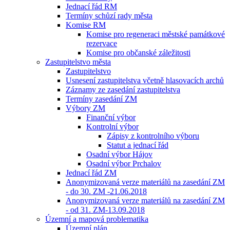
Jednací řád RM
Termíny schůzí rady města
Komise RM
Komise pro regeneraci městské památkové
rezervace
Komise pro občanské záležitosti
Zastupitelstvo města
Zastupitelstvo
Usnesení zastupitelstva včetně hlasovacích archů
Záznamy ze zasedání zastupitelstva
Termíny zasedání ZM
Výbory ZM
Finanční výbor
Kontrolní výbor
Zápisy z kontrolního výboru
Statut a jednací řád
Osadní výbor Hájov
Osadní výbor Prchalov
Jednací řád ZM
Anonymizovaná verze materiálů na zasedání ZM
- do 30. ZM -21.06.2018
Anonymizovaná verze materiálů na zasedání ZM
- od 31. ZM-13.09.2018
Územní a mapová problematika
Územní plán