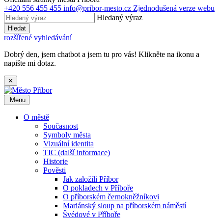
+420 556 455 455
info@pribor-mesto.cz
Zjednodušená verze webu
Hledaný výraz
Hledat
rozšířené vyhledávání
Dobrý den, jsem chatbot a jsem tu pro vás! Klikněte na ikonu a
napište mi dotaz.
✕
Menu
O městě
Současnost
Symboly města
Vizuální identita
TIC (další informace)
Historie
Pověsti
Jak založili Příbor
O pokladech v Příboře
O příborském černokněžníkovi
Mariánský sloup na příborském náměstí
Švédové v Příboře