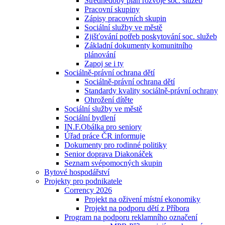
Střednědobý plán rozvoje soc. služeb
Pracovní skupiny
Zápisy pracovních skupin
Sociální služby ve městě
Zjišťování potřeb poskytování soc. služeb
Základní dokumenty komunitního
plánování
Zapoj se i ty
Sociálně-právní ochrana dětí
Sociálně-právní ochrana dětí
Standardy kvality sociálně-právní ochrany
Ohrožení dítěte
Sociální služby ve městě
Sociální bydlení
IN.F.Obálka pro seniory
Úřad práce ČR informuje
Dokumenty pro rodinné politiky
Senior doprava Diakonáček
Seznam svépomocných skupin
Bytové hospodářství
Projekty pro podnikatele
Corrency 2026
Projekt na oživení místní ekonomiky
Projekt na podporu dětí z Příbora
Program na podporu reklamního označení