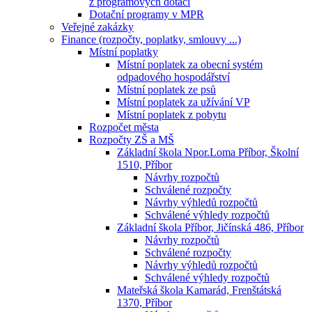
z programových dotací
Dotační programy v MPR
Veřejné zakázky
Finance (rozpočty, poplatky, smlouvy ...)
Místní poplatky
Místní poplatek za obecní systém
odpadového hospodářství
Místní poplatek ze psů
Místní poplatek za užívání VP
Místní poplatek z pobytu
Rozpočet města
Rozpočty ZŠ a MŠ
Základní škola Npor.Loma Příbor, Školní
1510, Příbor
Návrhy rozpočtů
Schválené rozpočty
Návrhy výhledů rozpočtů
Schválené výhledy rozpočtů
Základní škola Příbor, Jičínská 486, Příbor
Návrhy rozpočtů
Schválené rozpočty
Návrhy výhledů rozpočtů
Schválené výhledy rozpočtů
Mateřská škola Kamarád, Frenštátská
1370, Příbor