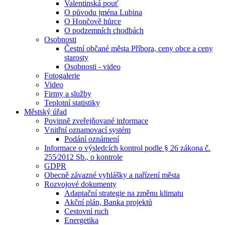
Valentinská pouť
O původu jména Lubina
O Hončově hůrce
O podzemních chodbách
Osobnosti
Čestní občané města Příbora, ceny obce a ceny
starosty
Osobnosti - video
Fotogalerie
Video
Firmy a služby
Teplotní statistiky
Městský úřad
Povinně zveřejňované informace
Vnitřní oznamovací systém
Podání oznámení
Informace o výsledcích kontrol podle § 26 zákona č.
255⁄2012 Sb., o kontrole
GDPR
Obecně závazné vyhlášky a nařízení města
Rozvojové dokumenty
Adaptační strategie na změnu klimatu
Akční plán, Banka projektů
Cestovní ruch
Energetika