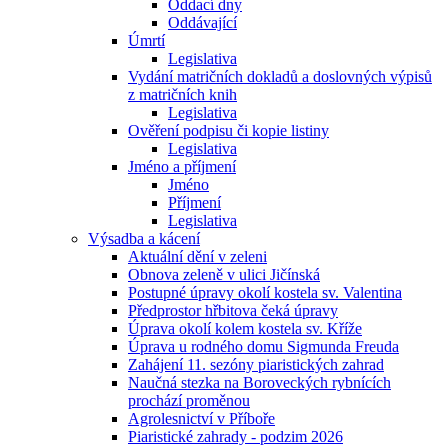
Oddací dny
Oddávající
Úmrtí
Legislativa
Vydání matričních dokladů a doslovných výpisů
z matričních knih
Legislativa
Ověření podpisu či kopie listiny
Legislativa
Jméno a příjmení
Jméno
Příjmení
Legislativa
Výsadba a kácení
Aktuální dění v zeleni
Obnova zeleně v ulici Jičínská
Postupné úpravy okolí kostela sv. Valentina
Předprostor hřbitova čeká úpravy
Úprava okolí kolem kostela sv. Kříže
Úprava u rodného domu Sigmunda Freuda
Zahájení 11. sezóny piaristických zahrad
Naučná stezka na Boroveckých rybnících
prochází proměnou
Agrolesnictví v Příboře
Piaristické zahrady - podzim 2026