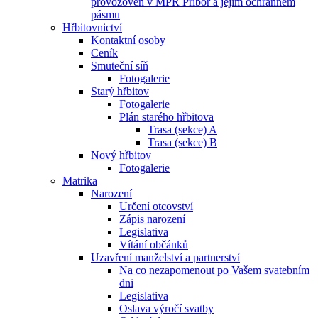
provozoven v MPR Příbor a jejím ochranném
pásmu
Hřbitovnictví
Kontaktní osoby
Ceník
Smuteční síň
Fotogalerie
Starý hřbitov
Fotogalerie
Plán starého hřbitova
Trasa (sekce) A
Trasa (sekce) B
Nový hřbitov
Fotogalerie
Matrika
Narození
Určení otcovství
Zápis narození
Legislativa
Vítání občánků
Uzavření manželství a partnerství
Na co nezapomenout po Vašem svatebním
dni
Legislativa
Oslava výročí svatby