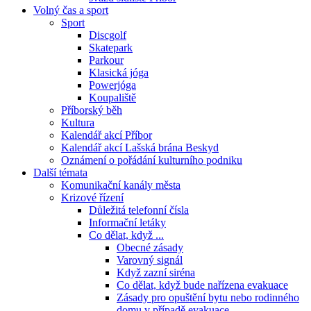
Volný čas a sport
Sport
Discgolf
Skatepark
Parkour
Klasická jóga
Powerjóga
Koupaliště
Příborský běh
Kultura
Kalendář akcí Příbor
Kalendář akcí Lašská brána Beskyd
Oznámení o pořádání kulturního podniku
Další témata
Komunikační kanály města
Krizové řízení
Důležitá telefonní čísla
Informační letáky
Co dělat, když ...
Obecné zásady
Varovný signál
Když zazní siréna
Co dělat, když bude nařízena evakuace
Zásady pro opuštění bytu nebo rodinného
domu v případě evakuace