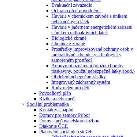
Evakuační zavazadlo
Ochrana před povodněmi
Havárie v chemickém závodě s únikem
nebezpečných látek
Havárie v jaderném energetickém zařízení
s únikem radioaktivních látek
Biologické zbraně
Chemické zbraně
Prostředky improvizované ochrany osob v
radioaktivně, chemicky a biologicky
zamořeném prostředí
Anonymní oznámení (uložení bomby,
třaskaviny, použití nebezpečné látky apod.)
Obdržení nebepečné zásilky
Integrovaný záchranný systém
Rady nejen pro děti
Povodňový plán
Rizika a nebezpečí
Sociální problematika
Kontakty s náplní
Domov pro seniory Příbor
Domy s pečovatelskou službou
Diakonie ČCE
Plánování sociálních služeb