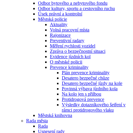
Odbor bytového a nebytového fondu
Odbor kultury, sportu a cestovního ruchu
Úsek právní a kontrolní
Městská policie
Aktuality
Volná pracovní místa
Rajonizace
Preventivní radary
Měření rychlosti vozidel
Zpráva o bezpečnostní situaci
Evidence jízdních kol
O městské policii
Prevence kriminality
Plán prevence kriminality
Desatero bezpečné chůze
Desatero bezpečné jízdy na kole
Povinná výbava jízdního kola
Na kolo jen s přilbou
Protidrogová prevence
Výsledky dotazníkového šetření v
rámci protidrogového vlaku
Městská knihovna
Rada města
Rada
Usnesení rady