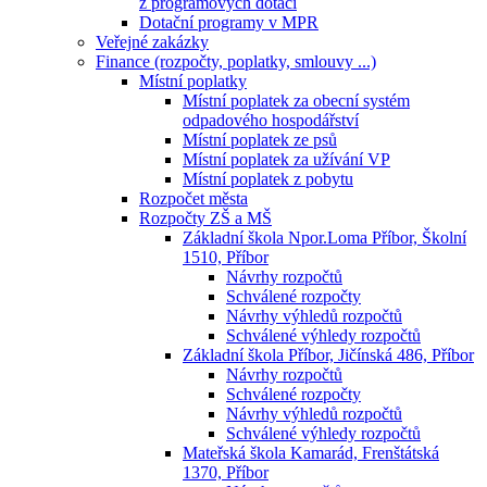
z programových dotací
Dotační programy v MPR
Veřejné zakázky
Finance (rozpočty, poplatky, smlouvy ...)
Místní poplatky
Místní poplatek za obecní systém
odpadového hospodářství
Místní poplatek ze psů
Místní poplatek za užívání VP
Místní poplatek z pobytu
Rozpočet města
Rozpočty ZŠ a MŠ
Základní škola Npor.Loma Příbor, Školní
1510, Příbor
Návrhy rozpočtů
Schválené rozpočty
Návrhy výhledů rozpočtů
Schválené výhledy rozpočtů
Základní škola Příbor, Jičínská 486, Příbor
Návrhy rozpočtů
Schválené rozpočty
Návrhy výhledů rozpočtů
Schválené výhledy rozpočtů
Mateřská škola Kamarád, Frenštátská
1370, Příbor