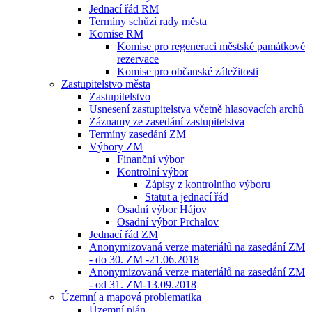
Jednací řád RM
Termíny schůzí rady města
Komise RM
Komise pro regeneraci městské památkové
rezervace
Komise pro občanské záležitosti
Zastupitelstvo města
Zastupitelstvo
Usnesení zastupitelstva včetně hlasovacích archů
Záznamy ze zasedání zastupitelstva
Termíny zasedání ZM
Výbory ZM
Finanční výbor
Kontrolní výbor
Zápisy z kontrolního výboru
Statut a jednací řád
Osadní výbor Hájov
Osadní výbor Prchalov
Jednací řád ZM
Anonymizovaná verze materiálů na zasedání ZM
- do 30. ZM -21.06.2018
Anonymizovaná verze materiálů na zasedání ZM
- od 31. ZM-13.09.2018
Územní a mapová problematika
Územní plán