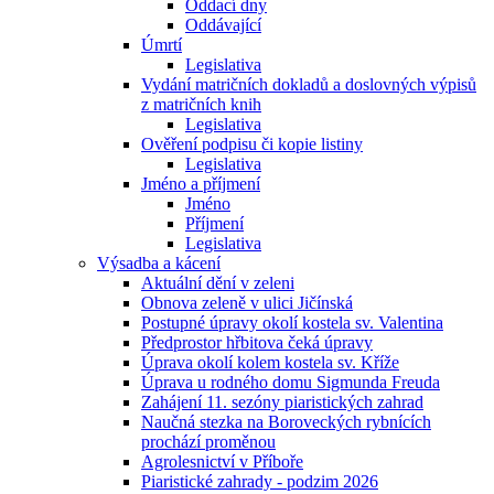
Oddací dny
Oddávající
Úmrtí
Legislativa
Vydání matričních dokladů a doslovných výpisů
z matričních knih
Legislativa
Ověření podpisu či kopie listiny
Legislativa
Jméno a příjmení
Jméno
Příjmení
Legislativa
Výsadba a kácení
Aktuální dění v zeleni
Obnova zeleně v ulici Jičínská
Postupné úpravy okolí kostela sv. Valentina
Předprostor hřbitova čeká úpravy
Úprava okolí kolem kostela sv. Kříže
Úprava u rodného domu Sigmunda Freuda
Zahájení 11. sezóny piaristických zahrad
Naučná stezka na Boroveckých rybnících
prochází proměnou
Agrolesnictví v Příboře
Piaristické zahrady - podzim 2026