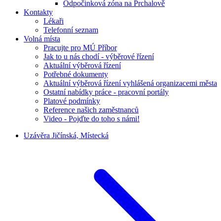
Odpočinková zóna na Prchalově
Kontakty
Lékaři
Telefonní seznam
Volná místa
Pracujte pro MÚ Příbor
Jak to u nás chodí - výběrové řízení
Aktuální výběrová řízení
Potřebné dokumenty
Aktuální výběrová řízení vyhlášená organizacemi města
Ostatní nabídky práce - pracovní portály
Platové podmínky
Reference našich zaměstnanců
Video - Pojďte do toho s námi!
Uzávěra Jičínská, Místecká