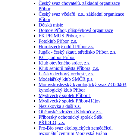
Český svaz chovatelů, základní organizace
Příbor
Český svaz včelařů, z.s., základní organizace
Příbor
Dětská misie
Domov Příbor, příspěvková organizace
FK PRIMUS Příbor, z.s.
Fotoklub Příbor, z.s.
Horolezecký oddíl Příbor z.s.
Junák - český skaut, středisko Příbor, z.s.
KČT, odbor Příbor
Klub otevřeného srdce, z.s.
Klub seniorů města Příbora, z.s.
Lašský dechový orchestr, z.s.
Modelářský klub SMČR p.s.
Moravskoslezský kynologický svaz ZO20403,
kynologický klub Příbor
Myslivecký spolek Příbor 1
Myslivecký spolek Příbor-Hájov
Neziskovka s duší z.s.
Občanské sdružení Klokočov z.s.
Příborský ochotnický spolek Štěk
PŘÍDLO, z.s.
Pro-Bio svaz ekologických zemědělců,
regionální centrum Moravská Brána