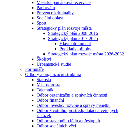
Městská památková rezervace
Parkování
Prevence kriminality
Sociální oblast
Sport
Strategický plán rozvoje města
Strategický plán 2008-2016
Strategický plán 2017-2025
Hlavní dokument
Podklady, přílohy
Strategický plán rozvoje města 2026-2032
Školství
Urbanistické studie
Formuláře
Odbory a organizační struktura
Starosta
Místostarosta
Tajemník
Odbor organizační a správních činností
Odbor finanční
Odbor investic, rozvoje a správy majetku
Odbor životního prostředí, dotací a veřejných
zakázek
Odbor stavebního řádu a přestupků
Odbor sociálních věcí