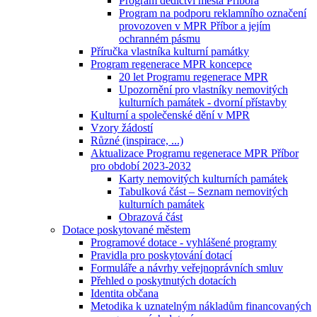
Program dědictví města Příbora
Program na podporu reklamního označení
provozoven v MPR Příbor a jejím
ochranném pásmu
Příručka vlastníka kulturní památky
Program regenerace MPR koncepce
20 let Programu regenerace MPR
Upozornění pro vlastníky nemovitých
kulturních památek - dvorní přístavby
Kulturní a společenské dění v MPR
Vzory žádostí
Různé (inspirace, ...)
Aktualizace Programu regenerace MPR Příbor
pro období 2023-2032
Karty nemovitých kulturních památek
Tabulková část – Seznam nemovitých
kulturních památek
Obrazová část
Dotace poskytované městem
Programové dotace - vyhlášené programy
Pravidla pro poskytování dotací
Formuláře a návrhy veřejnoprávních smluv
Přehled o poskytnutých dotacích
Identita občana
Metodika k uznatelným nákladům financovaných