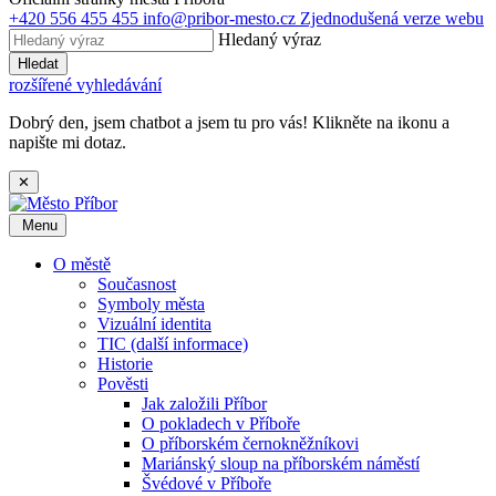
+420 556 455 455
info@pribor-mesto.cz
Zjednodušená verze webu
Hledaný výraz
Hledat
rozšířené vyhledávání
Dobrý den, jsem chatbot a jsem tu pro vás! Klikněte na ikonu a
napište mi dotaz.
✕
Menu
O městě
Současnost
Symboly města
Vizuální identita
TIC (další informace)
Historie
Pověsti
Jak založili Příbor
O pokladech v Příboře
O příborském černokněžníkovi
Mariánský sloup na příborském náměstí
Švédové v Příboře