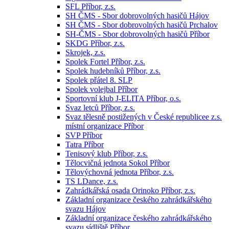
SFL Příbor, z.s.
SH ČMS - Sbor dobrovolných hasičů Hájov
SH ČMS - Sbor dobrovolných hasičů Prchalov
SH-ČMS - Sbor dobrovolných hasičů Příbor
SKDG Příbor, z.s.
Skrojek, z.s.
Spolek Fortel Příbor, z.s.
Spolek hudebníků Příbor, z.s.
Spolek přátel 8. SLP
Spolek volejbal Příbor
Sportovní klub J-ELITA Příbor, o.s.
Svaz letců Příbor, z.s.
Svaz tělesně postižených v České republicee z.s.
místní organizace Příbor
SVP Příbor
Tatra Příbor
Tenisový klub Příbor, z.s.
Tělocvičná jednota Sokol Příbor
Tělovýchovná jednota Příbor, z.s.
TS LDance, z.s.
Zahrádkářská osada Orinoko Příbor, z.s.
Základní organizace českého zahrádkářského
svazu Hájov
Základní organizace českého zahrádkářského
svazu sídliště Příbor