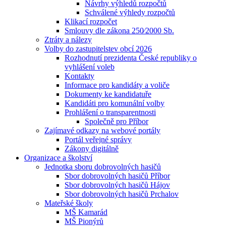
Návrhy výhledů rozpočtů
Schválené výhledy rozpočtů
Klikací rozpočet
Smlouvy dle zákona 250⁄2000 Sb.
Ztráty a nálezy
Volby do zastupitelstev obcí 2026
Rozhodnutí prezidenta České republiky o
vyhlášení voleb
Kontakty
Informace pro kandidáty a voliče
Dokumenty ke kandidatuře
Kandidáti pro komunální volby
Prohlášení o transparentnosti
Společně pro Příbor
Zajímavé odkazy na webové portály
Portál veřejné správy
Zákony digitálně
Organizace a školství
Jednotka sboru dobrovolných hasičů
Sbor dobrovolných hasičů Příbor
Sbor dobrovolných hasičů Hájov
Sbor dobrovolných hasičů Prchalov
Mateřské školy
MŠ Kamarád
MŠ Pionýrů