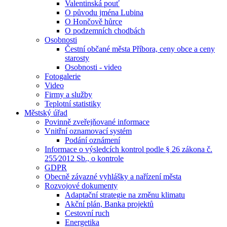
Valentinská pouť
O původu jména Lubina
O Hončově hůrce
O podzemních chodbách
Osobnosti
Čestní občané města Příbora, ceny obce a ceny
starosty
Osobnosti - video
Fotogalerie
Video
Firmy a služby
Teplotní statistiky
Městský úřad
Povinně zveřejňované informace
Vnitřní oznamovací systém
Podání oznámení
Informace o výsledcích kontrol podle § 26 zákona č.
255⁄2012 Sb., o kontrole
GDPR
Obecně závazné vyhlášky a nařízení města
Rozvojové dokumenty
Adaptační strategie na změnu klimatu
Akční plán, Banka projektů
Cestovní ruch
Energetika