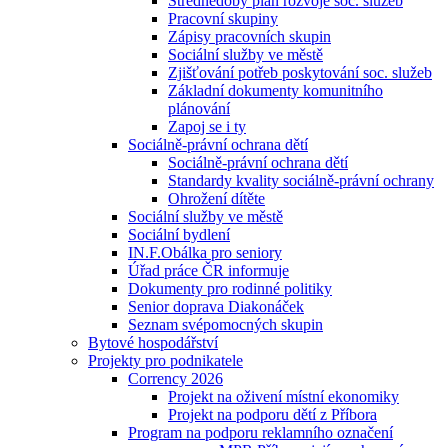
Střednědobý plán rozvoje soc. služeb
Pracovní skupiny
Zápisy pracovních skupin
Sociální služby ve městě
Zjišťování potřeb poskytování soc. služeb
Základní dokumenty komunitního
plánování
Zapoj se i ty
Sociálně-právní ochrana dětí
Sociálně-právní ochrana dětí
Standardy kvality sociálně-právní ochrany
Ohrožení dítěte
Sociální služby ve městě
Sociální bydlení
IN.F.Obálka pro seniory
Úřad práce ČR informuje
Dokumenty pro rodinné politiky
Senior doprava Diakonáček
Seznam svépomocných skupin
Bytové hospodářství
Projekty pro podnikatele
Corrency 2026
Projekt na oživení místní ekonomiky
Projekt na podporu dětí z Příbora
Program na podporu reklamního označení