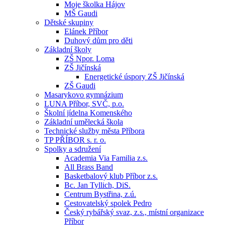
Moje školka Hájov
MŠ Gaudi
Dětské skupiny
Elánek Příbor
Duhový dům pro děti
Základní školy
ZŠ Npor. Loma
ZŠ Jičínská
Energetické úspory ZŠ Jičínská
ZŠ Gaudi
Masarykovo gymnázium
LUNA Příbor, SVČ, p.o.
Školní jídelna Komenského
Základní umělecká škola
Technické služby města Příbora
TP PŘÍBOR s. r. o.
Spolky a sdružení
Academia Via Familia z.s.
All Brass Band
Basketbalový klub Příbor z.s.
Bc. Jan Tyllich, DiS.
Centrum Bystřina, z.ú.
Cestovatelský spolek Pedro
Český rybářský svaz, z.s., místní organizace
Příbor