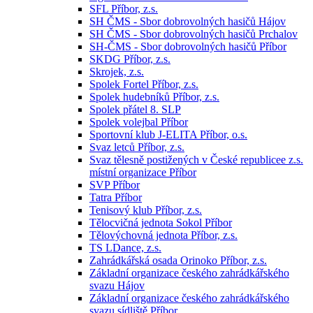
SFL Příbor, z.s.
SH ČMS - Sbor dobrovolných hasičů Hájov
SH ČMS - Sbor dobrovolných hasičů Prchalov
SH-ČMS - Sbor dobrovolných hasičů Příbor
SKDG Příbor, z.s.
Skrojek, z.s.
Spolek Fortel Příbor, z.s.
Spolek hudebníků Příbor, z.s.
Spolek přátel 8. SLP
Spolek volejbal Příbor
Sportovní klub J-ELITA Příbor, o.s.
Svaz letců Příbor, z.s.
Svaz tělesně postižených v České republicee z.s.
místní organizace Příbor
SVP Příbor
Tatra Příbor
Tenisový klub Příbor, z.s.
Tělocvičná jednota Sokol Příbor
Tělovýchovná jednota Příbor, z.s.
TS LDance, z.s.
Zahrádkářská osada Orinoko Příbor, z.s.
Základní organizace českého zahrádkářského
svazu Hájov
Základní organizace českého zahrádkářského
svazu sídliště Příbor