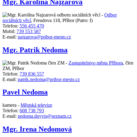
Mgr. Karolína Najzarová
odboru sociálních věcí -
Odbor
sociálních věcí
,
Freudova 118, Příbor
(Patro: I)
Telefon:
556 455 470
Mobil:
739 553 587
E-mail:
najzarova@pribor-mesto.cz
Mgr. Patrik Nedoma
člen ZM -
Zastupitelstvo města Příbora
,
člen
ZM, Příbor
Telefon:
739 836 557
E-mail:
patrik.nedoma@pribor-mesto.cz
Pavel Nedoma
kamera -
Městská televize
Telefon:
608 738 793
E-mail:
nedoma.duyvis@seznam.cz
Mgr. Irena Nedomová