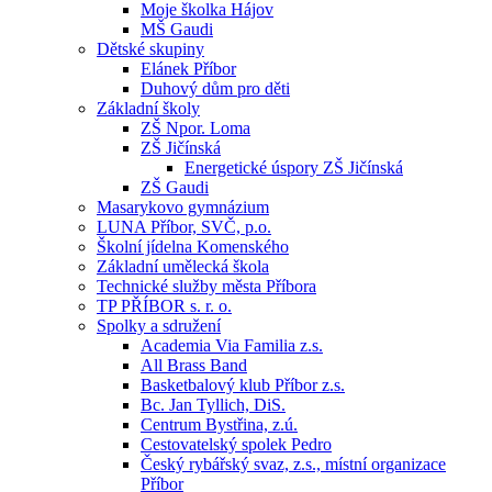
Moje školka Hájov
MŠ Gaudi
Dětské skupiny
Elánek Příbor
Duhový dům pro děti
Základní školy
ZŠ Npor. Loma
ZŠ Jičínská
Energetické úspory ZŠ Jičínská
ZŠ Gaudi
Masarykovo gymnázium
LUNA Příbor, SVČ, p.o.
Školní jídelna Komenského
Základní umělecká škola
Technické služby města Příbora
TP PŘÍBOR s. r. o.
Spolky a sdružení
Academia Via Familia z.s.
All Brass Band
Basketbalový klub Příbor z.s.
Bc. Jan Tyllich, DiS.
Centrum Bystřina, z.ú.
Cestovatelský spolek Pedro
Český rybářský svaz, z.s., místní organizace
Příbor