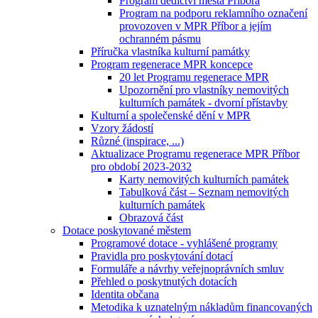
Program dědictví města Příbora
Program na podporu reklamního označení
provozoven v MPR Příbor a jejím
ochranném pásmu
Příručka vlastníka kulturní památky
Program regenerace MPR koncepce
20 let Programu regenerace MPR
Upozornění pro vlastníky nemovitých
kulturních památek - dvorní přístavby
Kulturní a společenské dění v MPR
Vzory žádostí
Různé (inspirace, ...)
Aktualizace Programu regenerace MPR Příbor
pro období 2023-2032
Karty nemovitých kulturních památek
Tabulková část – Seznam nemovitých
kulturních památek
Obrazová část
Dotace poskytované městem
Programové dotace - vyhlášené programy
Pravidla pro poskytování dotací
Formuláře a návrhy veřejnoprávních smluv
Přehled o poskytnutých dotacích
Identita občana
Metodika k uznatelným nákladům financovaných