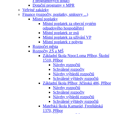
z programových dotací
Dotační programy v MPR
Veřejné zakázky
Finance (rozpočty, poplatky, smlouvy ...)
Místní poplatky
Místní poplatek za obecní systém
odpadového hospodářství
Místní poplatek ze psů
Místní poplatek za užívání VP
Místní poplatek z pobytu
Rozpočet města
Rozpočty ZŠ a MŠ
Základní škola Npor.Loma Příbor, Školní
1510, Příbor
Návrhy rozpočtů
Schválené rozpočty
Návrhy výhledů rozpočtů
Schválené výhledy rozpočtů
Základní škola Příbor, Jičínská 486, Příbor
Návrhy rozpočtů
Schválené rozpočty
Návrhy výhledů rozpočtů
Schválené výhledy rozpočtů
Mateřská škola Kamarád, Frenštátská
1370, Příbor