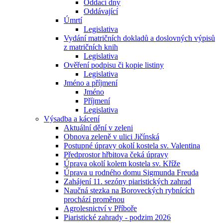
Oddací dny
Oddávající
Úmrtí
Legislativa
Vydání matričních dokladů a doslovných výpisů
z matričních knih
Legislativa
Ověření podpisu či kopie listiny
Legislativa
Jméno a příjmení
Jméno
Příjmení
Legislativa
Výsadba a kácení
Aktuální dění v zeleni
Obnova zeleně v ulici Jičínská
Postupné úpravy okolí kostela sv. Valentina
Předprostor hřbitova čeká úpravy
Úprava okolí kolem kostela sv. Kříže
Úprava u rodného domu Sigmunda Freuda
Zahájení 11. sezóny piaristických zahrad
Naučná stezka na Boroveckých rybnících
prochází proměnou
Agrolesnictví v Příboře
Piaristické zahrady - podzim 2026