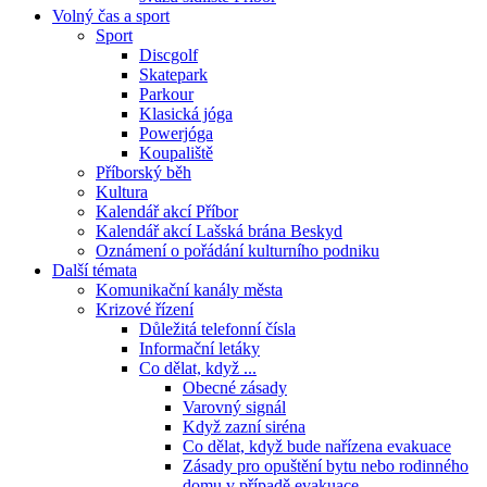
Volný čas a sport
Sport
Discgolf
Skatepark
Parkour
Klasická jóga
Powerjóga
Koupaliště
Příborský běh
Kultura
Kalendář akcí Příbor
Kalendář akcí Lašská brána Beskyd
Oznámení o pořádání kulturního podniku
Další témata
Komunikační kanály města
Krizové řízení
Důležitá telefonní čísla
Informační letáky
Co dělat, když ...
Obecné zásady
Varovný signál
Když zazní siréna
Co dělat, když bude nařízena evakuace
Zásady pro opuštění bytu nebo rodinného
domu v případě evakuace