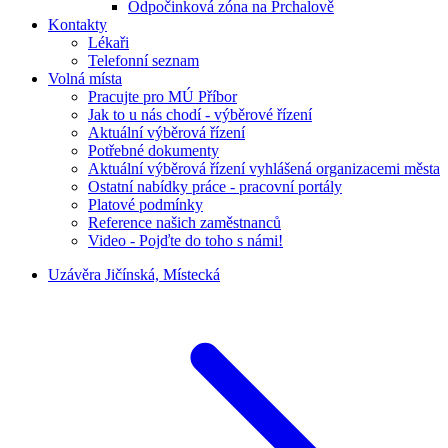
Odpočinková zóna na Prchalově
Kontakty
Lékaři
Telefonní seznam
Volná místa
Pracujte pro MÚ Příbor
Jak to u nás chodí - výběrové řízení
Aktuální výběrová řízení
Potřebné dokumenty
Aktuální výběrová řízení vyhlášená organizacemi města
Ostatní nabídky práce - pracovní portály
Platové podmínky
Reference našich zaměstnanců
Video - Pojďte do toho s námi!
Uzávěra Jičínská, Místecká