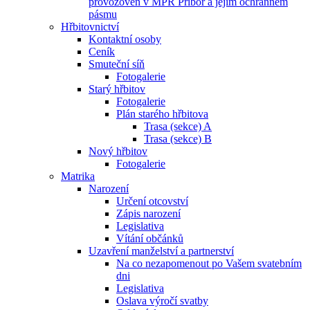
provozoven v MPR Příbor a jejím ochranném
pásmu
Hřbitovnictví
Kontaktní osoby
Ceník
Smuteční síň
Fotogalerie
Starý hřbitov
Fotogalerie
Plán starého hřbitova
Trasa (sekce) A
Trasa (sekce) B
Nový hřbitov
Fotogalerie
Matrika
Narození
Určení otcovství
Zápis narození
Legislativa
Vítání občánků
Uzavření manželství a partnerství
Na co nezapomenout po Vašem svatebním
dni
Legislativa
Oslava výročí svatby