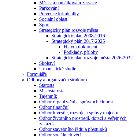
Městská památková rezervace
Parkování
Prevence kriminality
Sociální oblast
Sport
Strategický plán rozvoje města
Strategický plán 2008-2016
Strategický plán 2017-2025
Hlavní dokument
Podklady, přílohy
Strategický plán rozvoje města 2026-2032
Školství
Urbanistické studie
Formuláře
Odbory a organizační struktura
Starosta
Místostarosta
Tajemník
Odbor organizační a správních činností
Odbor finanční
Odbor investic, rozvoje a správy majetku
Odbor životního prostředí, dotací a veřejných
zakázek
Odbor stavebního řádu a přestupků
Odbor sociálních věcí