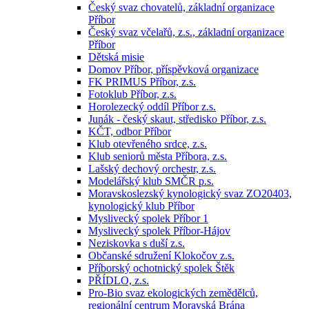
Český svaz chovatelů, základní organizace
Příbor
Český svaz včelařů, z.s., základní organizace
Příbor
Dětská misie
Domov Příbor, příspěvková organizace
FK PRIMUS Příbor, z.s.
Fotoklub Příbor, z.s.
Horolezecký oddíl Příbor z.s.
Junák - český skaut, středisko Příbor, z.s.
KČT, odbor Příbor
Klub otevřeného srdce, z.s.
Klub seniorů města Příbora, z.s.
Lašský dechový orchestr, z.s.
Modelářský klub SMČR p.s.
Moravskoslezský kynologický svaz ZO20403,
kynologický klub Příbor
Myslivecký spolek Příbor 1
Myslivecký spolek Příbor-Hájov
Neziskovka s duší z.s.
Občanské sdružení Klokočov z.s.
Příborský ochotnický spolek Štěk
PŘÍDLO, z.s.
Pro-Bio svaz ekologických zemědělců,
regionální centrum Moravská Brána