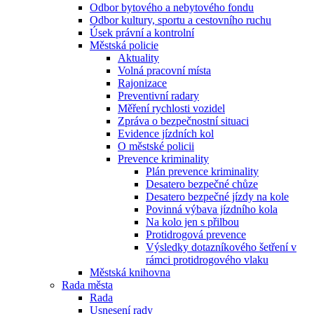
Odbor bytového a nebytového fondu
Odbor kultury, sportu a cestovního ruchu
Úsek právní a kontrolní
Městská policie
Aktuality
Volná pracovní místa
Rajonizace
Preventivní radary
Měření rychlosti vozidel
Zpráva o bezpečnostní situaci
Evidence jízdních kol
O městské policii
Prevence kriminality
Plán prevence kriminality
Desatero bezpečné chůze
Desatero bezpečné jízdy na kole
Povinná výbava jízdního kola
Na kolo jen s přilbou
Protidrogová prevence
Výsledky dotazníkového šetření v
rámci protidrogového vlaku
Městská knihovna
Rada města
Rada
Usnesení rady