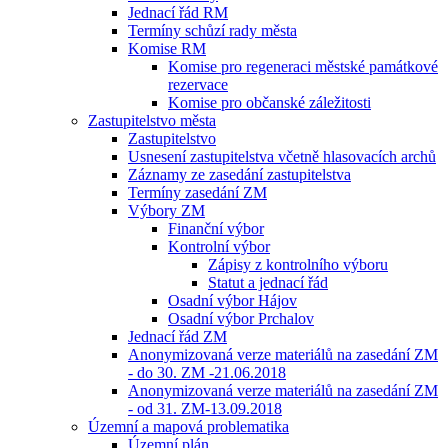
Jednací řád RM
Termíny schůzí rady města
Komise RM
Komise pro regeneraci městské památkové
rezervace
Komise pro občanské záležitosti
Zastupitelstvo města
Zastupitelstvo
Usnesení zastupitelstva včetně hlasovacích archů
Záznamy ze zasedání zastupitelstva
Termíny zasedání ZM
Výbory ZM
Finanční výbor
Kontrolní výbor
Zápisy z kontrolního výboru
Statut a jednací řád
Osadní výbor Hájov
Osadní výbor Prchalov
Jednací řád ZM
Anonymizovaná verze materiálů na zasedání ZM
- do 30. ZM -21.06.2018
Anonymizovaná verze materiálů na zasedání ZM
- od 31. ZM-13.09.2018
Územní a mapová problematika
Územní plán