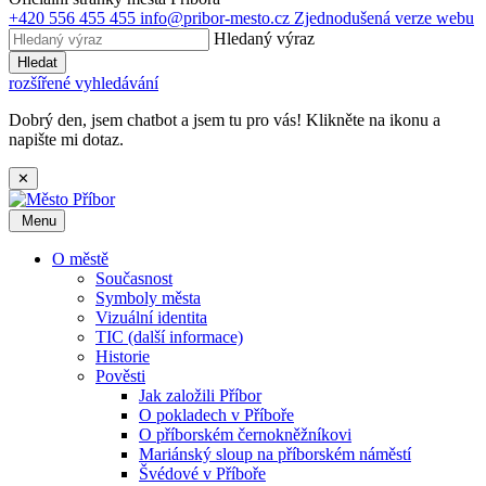
+420 556 455 455
info@pribor-mesto.cz
Zjednodušená verze webu
Hledaný výraz
Hledat
rozšířené vyhledávání
Dobrý den, jsem chatbot a jsem tu pro vás! Klikněte na ikonu a
napište mi dotaz.
✕
Menu
O městě
Současnost
Symboly města
Vizuální identita
TIC (další informace)
Historie
Pověsti
Jak založili Příbor
O pokladech v Příboře
O příborském černokněžníkovi
Mariánský sloup na příborském náměstí
Švédové v Příboře