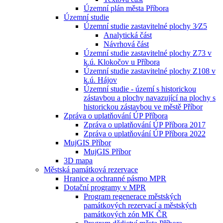
Územní plán města Příbora
Územní studie
Územní studie zastavitelné plochy 3⁄Z5
Analytická část
Návrhová část
Územní studie zastavitelné plochy Z73 v
k.ú. Klokočov u Příbora
Územní studie zastavitelné plochy Z108 v
k.ú. Hájov
Územní studie - území s historickou
zástavbou a plochy navazující na plochy s
historickou zástavbou ve městě Příbor
Zpráva o uplatňování ÚP Příbora
Zpráva o uplatňování ÚP Příbora 2017
Zpráva o uplatňování ÚP Příbora 2022
MujGIS Příbor
MujGIS Příbor
3D mapa
Městská památková rezervace
Hranice a ochranné pásmo MPR
Dotační programy v MPR
Program regenerace městských
památkových rezervací a městských
památkových zón MK ČR