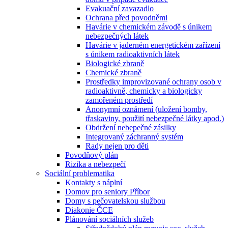
Evakuační zavazadlo
Ochrana před povodněmi
Havárie v chemickém závodě s únikem
nebezpečných látek
Havárie v jaderném energetickém zařízení
s únikem radioaktivních látek
Biologické zbraně
Chemické zbraně
Prostředky improvizované ochrany osob v
radioaktivně, chemicky a biologicky
zamořeném prostředí
Anonymní oznámení (uložení bomby,
třaskaviny, použití nebezpečné látky apod.)
Obdržení nebepečné zásilky
Integrovaný záchranný systém
Rady nejen pro děti
Povodňový plán
Rizika a nebezpečí
Sociální problematika
Kontakty s náplní
Domov pro seniory Příbor
Domy s pečovatelskou službou
Diakonie ČCE
Plánování sociálních služeb