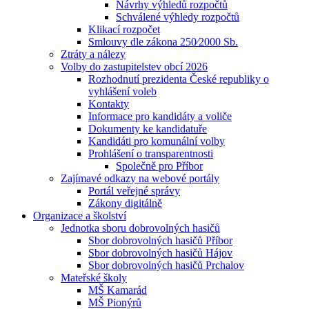
Návrhy výhledů rozpočtů
Schválené výhledy rozpočtů
Klikací rozpočet
Smlouvy dle zákona 250⁄2000 Sb.
Ztráty a nálezy
Volby do zastupitelstev obcí 2026
Rozhodnutí prezidenta České republiky o
vyhlášení voleb
Kontakty
Informace pro kandidáty a voliče
Dokumenty ke kandidatuře
Kandidáti pro komunální volby
Prohlášení o transparentnosti
Společně pro Příbor
Zajímavé odkazy na webové portály
Portál veřejné správy
Zákony digitálně
Organizace a školství
Jednotka sboru dobrovolných hasičů
Sbor dobrovolných hasičů Příbor
Sbor dobrovolných hasičů Hájov
Sbor dobrovolných hasičů Prchalov
Mateřské školy
MŠ Kamarád
MŠ Pionýrů