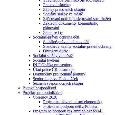
Střednědobý plán rozvoje soc. služeb
Pracovní skupiny
Zápisy pracovních skupin
Sociální služby ve městě
Zjišťování potřeb poskytování soc. služeb
Základní dokumenty komunitního
plánování
Zapoj se i ty
Sociálně-právní ochrana dětí
Sociálně-právní ochrana dětí
Standardy kvality sociálně-právní ochrany
Ohrožení dítěte
Sociální služby ve městě
Sociální bydlení
IN.F.Obálka pro seniory
Úřad práce ČR informuje
Dokumenty pro rodinné politiky
Senior doprava Diakonáček
Seznam svépomocných skupin
Bytové hospodářství
Projekty pro podnikatele
Corrency 2026
Projekt na oživení místní ekonomiky
Projekt na podporu dětí z Příbora
Program na podporu reklamního označení