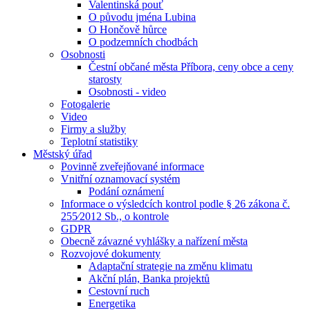
Valentinská pouť
O původu jména Lubina
O Hončově hůrce
O podzemních chodbách
Osobnosti
Čestní občané města Příbora, ceny obce a ceny
starosty
Osobnosti - video
Fotogalerie
Video
Firmy a služby
Teplotní statistiky
Městský úřad
Povinně zveřejňované informace
Vnitřní oznamovací systém
Podání oznámení
Informace o výsledcích kontrol podle § 26 zákona č.
255⁄2012 Sb., o kontrole
GDPR
Obecně závazné vyhlášky a nařízení města
Rozvojové dokumenty
Adaptační strategie na změnu klimatu
Akční plán, Banka projektů
Cestovní ruch
Energetika