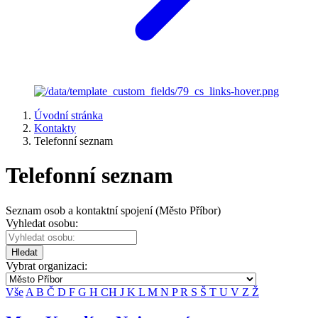
Úvodní stránka
Kontakty
Telefonní seznam
Telefonní seznam
Seznam osob a kontaktní spojení (Město Příbor)
Vyhledat osobu:
Hledat
Vybrat organizaci:
Vše
A
B
Č
D
F
G
H
CH
J
K
L
M
N
P
R
S
Š
T
U
V
Z
Ž