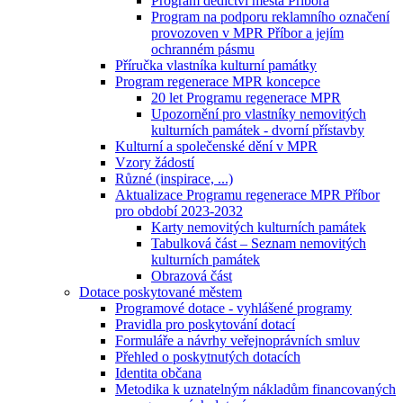
Program dědictví města Příbora
Program na podporu reklamního označení
provozoven v MPR Příbor a jejím
ochranném pásmu
Příručka vlastníka kulturní památky
Program regenerace MPR koncepce
20 let Programu regenerace MPR
Upozornění pro vlastníky nemovitých
kulturních památek - dvorní přístavby
Kulturní a společenské dění v MPR
Vzory žádostí
Různé (inspirace, ...)
Aktualizace Programu regenerace MPR Příbor
pro období 2023-2032
Karty nemovitých kulturních památek
Tabulková část – Seznam nemovitých
kulturních památek
Obrazová část
Dotace poskytované městem
Programové dotace - vyhlášené programy
Pravidla pro poskytování dotací
Formuláře a návrhy veřejnoprávních smluv
Přehled o poskytnutých dotacích
Identita občana
Metodika k uznatelným nákladům financovaných