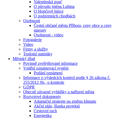
Valentinská pouť
O původu jména Lubina
O Hončově hůrce
O podzemních chodbách
Osobnosti
Čestní občané města Příbora, ceny obce a ceny
starosty
Osobnosti - video
Fotogalerie
Video
Firmy a služby
Teplotní statistiky
Městský úřad
Povinně zveřejňované informace
Vnitřní oznamovací systém
Podání oznámení
Informace o výsledcích kontrol podle § 26 zákona č.
255⁄2012 Sb., o kontrole
GDPR
Obecně závazné vyhlášky a nařízení města
Rozvojové dokumenty
Adaptační strategie na změnu klimatu
Akční plán, Banka projektů
Cestovní ruch
Energetika