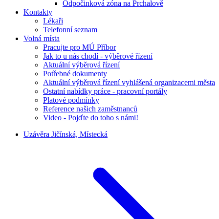
Odpočinková zóna na Prchalově
Kontakty
Lékaři
Telefonní seznam
Volná místa
Pracujte pro MÚ Příbor
Jak to u nás chodí - výběrové řízení
Aktuální výběrová řízení
Potřebné dokumenty
Aktuální výběrová řízení vyhlášená organizacemi města
Ostatní nabídky práce - pracovní portály
Platové podmínky
Reference našich zaměstnanců
Video - Pojďte do toho s námi!
Uzávěra Jičínská, Místecká