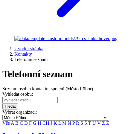
Úvodní stránka
Kontakty
Telefonní seznam
Telefonní seznam
Seznam osob a kontaktní spojení (Město Příbor)
Vyhledat osobu:
Hledat
Vybrat organizaci:
Vše
A
B
Č
D
F
G
H
CH
J
K
L
M
N
P
R
S
Š
T
U
V
Z
Ž