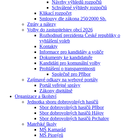
Návrhy výhledů rozpočtů
Schválené výhledy rozpočtů
Klikací rozpočet
Smlouvy dle zákona 250⁄2000 Sb.
Ztráty a nálezy
Volby do zastupitelstev obcí 2026
Rozhodnutí prezidenta České republiky o
vyhlášení voleb
Kontakty
Informace pro kandidáty a voliče
Dokumenty ke kandidatuře
Kandidáti pro komunální volby
Prohlášení o transparentnosti
Společně pro Příbor
Zajímavé odkazy na webové portály
Portál veřejné správy
Zákony digitálně
Organizace a školství
Jednotka sboru dobrovolných hasičů
Sbor dobrovolných hasičů Příbor
Sbor dobrovolných hasičů Hájov
Sbor dobrovolných hasičů Prchalov
Mateřské školy
MŠ Kamarád
MŠ Pionýrů