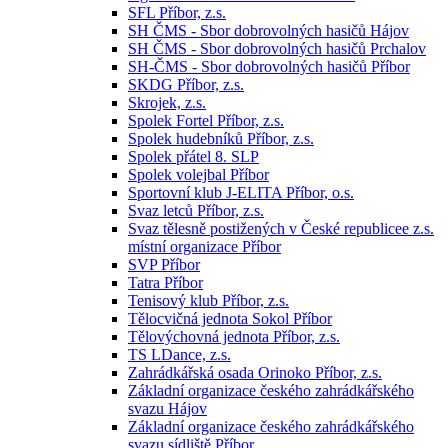
SFL Příbor, z.s.
SH ČMS - Sbor dobrovolných hasičů Hájov
SH ČMS - Sbor dobrovolných hasičů Prchalov
SH-ČMS - Sbor dobrovolných hasičů Příbor
SKDG Příbor, z.s.
Skrojek, z.s.
Spolek Fortel Příbor, z.s.
Spolek hudebníků Příbor, z.s.
Spolek přátel 8. SLP
Spolek volejbal Příbor
Sportovní klub J-ELITA Příbor, o.s.
Svaz letců Příbor, z.s.
Svaz tělesně postižených v České republicee z.s.
místní organizace Příbor
SVP Příbor
Tatra Příbor
Tenisový klub Příbor, z.s.
Tělocvičná jednota Sokol Příbor
Tělovýchovná jednota Příbor, z.s.
TS LDance, z.s.
Zahrádkářská osada Orinoko Příbor, z.s.
Základní organizace českého zahrádkářského
svazu Hájov
Základní organizace českého zahrádkářského
svazu sídliště Příbor