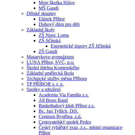
Moje školka Hájov
MŠ Gaudi
Dětské skupiny
Elánek Příbor
Duhový dům pro děti
Základní školy
ZŠ Npor. Loma
ZŠ Jičínská
Energetické úspory ZŠ Jičínská
ZŠ Gaudi
Masarykovo gymnázium
LUNA Příbor, SVČ, p.o.
Školní jídelna Komenského
Základní umělecká škola
Technické služby města Příbora
TP PŘÍBOR s. r. o.
Spolky a sdružení
Academia Via Familia z.s.
All Brass Band
Basketbalový klub Příbor z.s.
Bc. Jan Tyllich, DiS.
Centrum Bystřina, z.ú.
Cestovatelský spolek Pedro
Český rybářský svaz, z.s., místní organizace
Příbor