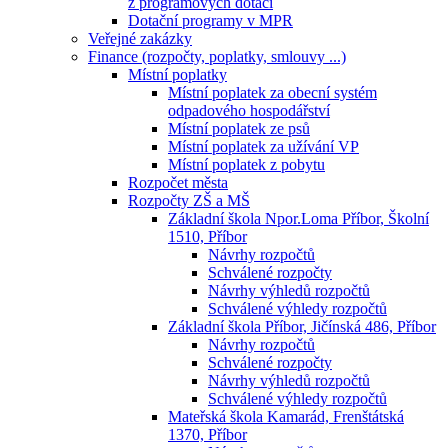
z programových dotací
Dotační programy v MPR
Veřejné zakázky
Finance (rozpočty, poplatky, smlouvy ...)
Místní poplatky
Místní poplatek za obecní systém
odpadového hospodářství
Místní poplatek ze psů
Místní poplatek za užívání VP
Místní poplatek z pobytu
Rozpočet města
Rozpočty ZŠ a MŠ
Základní škola Npor.Loma Příbor, Školní
1510, Příbor
Návrhy rozpočtů
Schválené rozpočty
Návrhy výhledů rozpočtů
Schválené výhledy rozpočtů
Základní škola Příbor, Jičínská 486, Příbor
Návrhy rozpočtů
Schválené rozpočty
Návrhy výhledů rozpočtů
Schválené výhledy rozpočtů
Mateřská škola Kamarád, Frenštátská
1370, Příbor