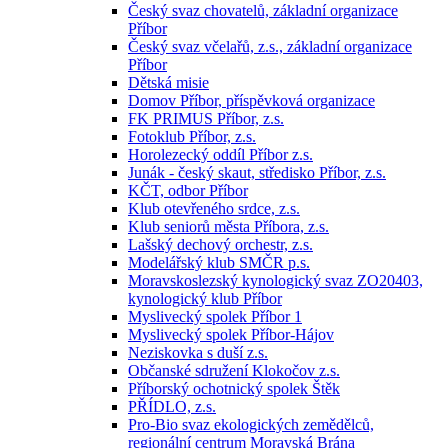
Český svaz chovatelů, základní organizace
Příbor
Český svaz včelařů, z.s., základní organizace
Příbor
Dětská misie
Domov Příbor, příspěvková organizace
FK PRIMUS Příbor, z.s.
Fotoklub Příbor, z.s.
Horolezecký oddíl Příbor z.s.
Junák - český skaut, středisko Příbor, z.s.
KČT, odbor Příbor
Klub otevřeného srdce, z.s.
Klub seniorů města Příbora, z.s.
Lašský dechový orchestr, z.s.
Modelářský klub SMČR p.s.
Moravskoslezský kynologický svaz ZO20403,
kynologický klub Příbor
Myslivecký spolek Příbor 1
Myslivecký spolek Příbor-Hájov
Neziskovka s duší z.s.
Občanské sdružení Klokočov z.s.
Příborský ochotnický spolek Štěk
PŘÍDLO, z.s.
Pro-Bio svaz ekologických zemědělců,
regionální centrum Moravská Brána