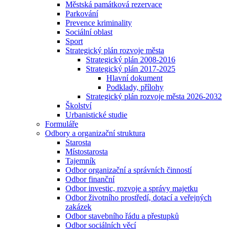
Městská památková rezervace
Parkování
Prevence kriminality
Sociální oblast
Sport
Strategický plán rozvoje města
Strategický plán 2008-2016
Strategický plán 2017-2025
Hlavní dokument
Podklady, přílohy
Strategický plán rozvoje města 2026-2032
Školství
Urbanistické studie
Formuláře
Odbory a organizační struktura
Starosta
Místostarosta
Tajemník
Odbor organizační a správních činností
Odbor finanční
Odbor investic, rozvoje a správy majetku
Odbor životního prostředí, dotací a veřejných
zakázek
Odbor stavebního řádu a přestupků
Odbor sociálních věcí