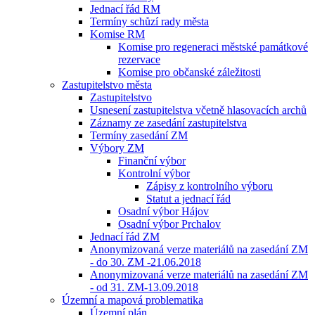
Jednací řád RM
Termíny schůzí rady města
Komise RM
Komise pro regeneraci městské památkové
rezervace
Komise pro občanské záležitosti
Zastupitelstvo města
Zastupitelstvo
Usnesení zastupitelstva včetně hlasovacích archů
Záznamy ze zasedání zastupitelstva
Termíny zasedání ZM
Výbory ZM
Finanční výbor
Kontrolní výbor
Zápisy z kontrolního výboru
Statut a jednací řád
Osadní výbor Hájov
Osadní výbor Prchalov
Jednací řád ZM
Anonymizovaná verze materiálů na zasedání ZM
- do 30. ZM -21.06.2018
Anonymizovaná verze materiálů na zasedání ZM
- od 31. ZM-13.09.2018
Územní a mapová problematika
Územní plán