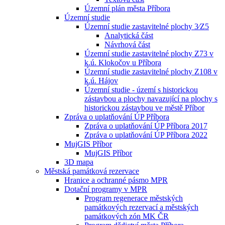
Územní plán města Příbora
Územní studie
Územní studie zastavitelné plochy 3⁄Z5
Analytická část
Návrhová část
Územní studie zastavitelné plochy Z73 v
k.ú. Klokočov u Příbora
Územní studie zastavitelné plochy Z108 v
k.ú. Hájov
Územní studie - území s historickou
zástavbou a plochy navazující na plochy s
historickou zástavbou ve městě Příbor
Zpráva o uplatňování ÚP Příbora
Zpráva o uplatňování ÚP Příbora 2017
Zpráva o uplatňování ÚP Příbora 2022
MujGIS Příbor
MujGIS Příbor
3D mapa
Městská památková rezervace
Hranice a ochranné pásmo MPR
Dotační programy v MPR
Program regenerace městských
památkových rezervací a městských
památkových zón MK ČR