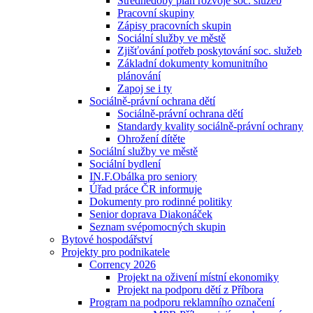
Střednědobý plán rozvoje soc. služeb
Pracovní skupiny
Zápisy pracovních skupin
Sociální služby ve městě
Zjišťování potřeb poskytování soc. služeb
Základní dokumenty komunitního
plánování
Zapoj se i ty
Sociálně-právní ochrana dětí
Sociálně-právní ochrana dětí
Standardy kvality sociálně-právní ochrany
Ohrožení dítěte
Sociální služby ve městě
Sociální bydlení
IN.F.Obálka pro seniory
Úřad práce ČR informuje
Dokumenty pro rodinné politiky
Senior doprava Diakonáček
Seznam svépomocných skupin
Bytové hospodářství
Projekty pro podnikatele
Corrency 2026
Projekt na oživení místní ekonomiky
Projekt na podporu dětí z Příbora
Program na podporu reklamního označení