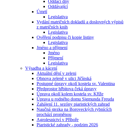
Oddací dny
Oddávající
Úmrtí
Legislativa
Vydání matričních dokladů a doslovných výpisů
z matričních knih
Legislativa
Ověření podpisu či kopie listiny
Legislativa
Jméno a příjmení
Jméno
Příjmení
Legislativa
Výsadba a kácení
Aktuální dění v zeleni
Obnova zeleně v ulici Jičínská
Postupné úpravy okolí kostela sv. Valentina
Předprostor hřbitova čeká úpravy
Úprava okolí kolem kostela sv. Kříže
Úprava u rodného domu Sigmunda Freuda
Zahájení 11. sezóny piaristických zahrad
Naučná stezka na Boroveckých rybnících
prochází proměnou
Agrolesnictví v Příboře
Piaristické zahrady - podzim 2026