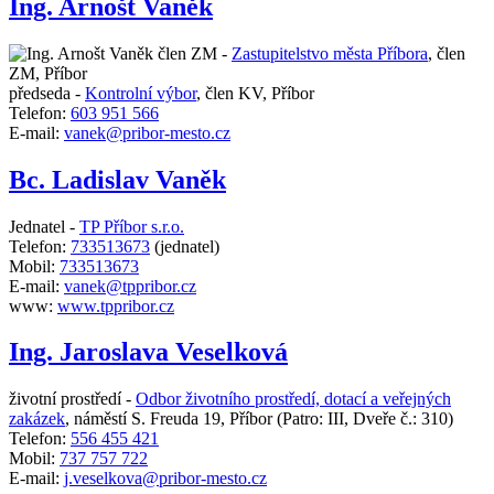
Ing. Arnošt Vaněk
člen ZM -
Zastupitelstvo města Příbora
,
člen
ZM, Příbor
předseda -
Kontrolní výbor
,
člen KV, Příbor
Telefon:
603 951 566
E-mail:
vanek@pribor-mesto.cz
Bc. Ladislav Vaněk
Jednatel -
TP Příbor s.r.o.
Telefon:
733513673
(jednatel)
Mobil:
733513673
E-mail:
vanek@tppribor.cz
www:
www.tppribor.cz
Ing. Jaroslava Veselková
životní prostředí -
Odbor životního prostředí, dotací a veřejných
zakázek
,
náměstí S. Freuda 19, Příbor
(Patro: III, Dveře č.: 310)
Telefon:
556 455 421
Mobil:
737 757 722
E-mail:
j.veselkova@pribor-mesto.cz