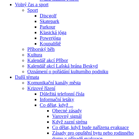
Volný čas a sport
Sport
Discgolf
Skatepark
Parkour
Klasická jóga
Powerjóga
Koupaliště
Příborský běh
Kultura
Kalendář akcí Příbor
Kalendář akcí Lašská brána Beskyd
Oznámení o pořádání kulturního podniku
Další témata
Komunikační kanály města
Krizové řízení
Důležitá telefonní čísla
Informační letáky
Co dělat, když ...
Obecné zásady
Varovný signál
Když zazní siréna
Co dělat, když bude nařízena evakuace
Zásady pro opuštění bytu nebo rodinného
domu v případě evakuace