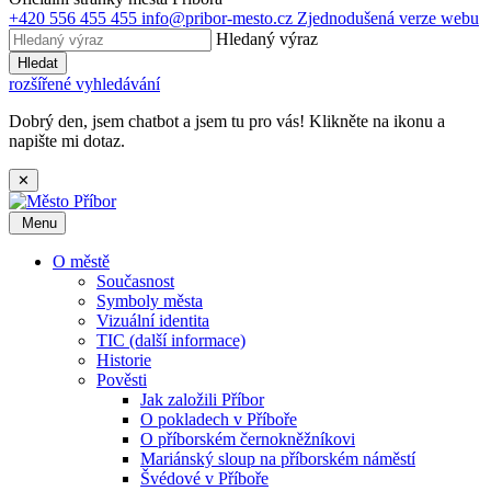
+420 556 455 455
info@pribor-mesto.cz
Zjednodušená verze webu
Hledaný výraz
Hledat
rozšířené vyhledávání
Dobrý den, jsem chatbot a jsem tu pro vás! Klikněte na ikonu a
napište mi dotaz.
✕
Menu
O městě
Současnost
Symboly města
Vizuální identita
TIC (další informace)
Historie
Pověsti
Jak založili Příbor
O pokladech v Příboře
O příborském černokněžníkovi
Mariánský sloup na příborském náměstí
Švédové v Příboře