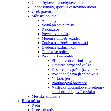
Odbor bytového a nebytového fondu
Odbor kultury, sportu a cestovního ruchu
Úsek právní a kontrolní
Městská policie
Aktuality
Volná pracovní místa
Rajonizace
Preventivní radary
Měření rychlosti vozidel
Zpráva o bezpečnostní situaci
Evidence jízdních kol
O městské policii
Prevence kriminality
Plán prevence kriminality
Desatero bezpečné chůze
Desatero bezpečné jízdy na kole
Povinná výbava jízdního kola
Na kolo jen s přilbou
Protidrogová prevence
Výsledky dotazníkového šetření v
rámci protidrogového vlaku
Městská knihovna
Rada města
Rada
Usnesení rady