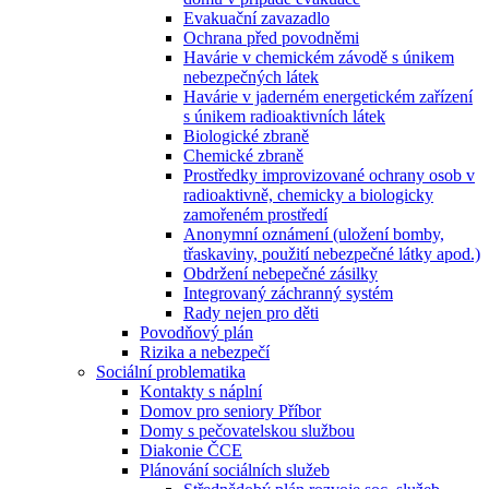
Evakuační zavazadlo
Ochrana před povodněmi
Havárie v chemickém závodě s únikem
nebezpečných látek
Havárie v jaderném energetickém zařízení
s únikem radioaktivních látek
Biologické zbraně
Chemické zbraně
Prostředky improvizované ochrany osob v
radioaktivně, chemicky a biologicky
zamořeném prostředí
Anonymní oznámení (uložení bomby,
třaskaviny, použití nebezpečné látky apod.)
Obdržení nebepečné zásilky
Integrovaný záchranný systém
Rady nejen pro děti
Povodňový plán
Rizika a nebezpečí
Sociální problematika
Kontakty s náplní
Domov pro seniory Příbor
Domy s pečovatelskou službou
Diakonie ČCE
Plánování sociálních služeb