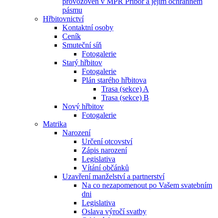
provozoven v MPR Příbor a jejím ochranném
pásmu
Hřbitovnictví
Kontaktní osoby
Ceník
Smuteční síň
Fotogalerie
Starý hřbitov
Fotogalerie
Plán starého hřbitova
Trasa (sekce) A
Trasa (sekce) B
Nový hřbitov
Fotogalerie
Matrika
Narození
Určení otcovství
Zápis narození
Legislativa
Vítání občánků
Uzavření manželství a partnerství
Na co nezapomenout po Vašem svatebním
dni
Legislativa
Oslava výročí svatby