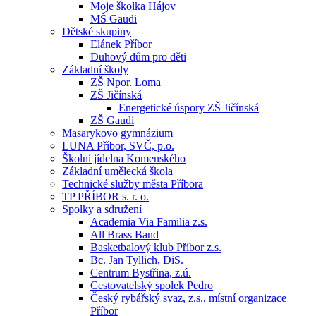
Moje školka Hájov
MŠ Gaudi
Dětské skupiny
Elánek Příbor
Duhový dům pro děti
Základní školy
ZŠ Npor. Loma
ZŠ Jičínská
Energetické úspory ZŠ Jičínská
ZŠ Gaudi
Masarykovo gymnázium
LUNA Příbor, SVČ, p.o.
Školní jídelna Komenského
Základní umělecká škola
Technické služby města Příbora
TP PŘÍBOR s. r. o.
Spolky a sdružení
Academia Via Familia z.s.
All Brass Band
Basketbalový klub Příbor z.s.
Bc. Jan Tyllich, DiS.
Centrum Bystřina, z.ú.
Cestovatelský spolek Pedro
Český rybářský svaz, z.s., místní organizace
Příbor