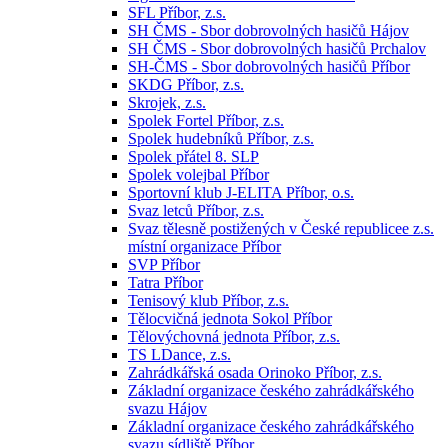
SFL Příbor, z.s.
SH ČMS - Sbor dobrovolných hasičů Hájov
SH ČMS - Sbor dobrovolných hasičů Prchalov
SH-ČMS - Sbor dobrovolných hasičů Příbor
SKDG Příbor, z.s.
Skrojek, z.s.
Spolek Fortel Příbor, z.s.
Spolek hudebníků Příbor, z.s.
Spolek přátel 8. SLP
Spolek volejbal Příbor
Sportovní klub J-ELITA Příbor, o.s.
Svaz letců Příbor, z.s.
Svaz tělesně postižených v České republicee z.s.
místní organizace Příbor
SVP Příbor
Tatra Příbor
Tenisový klub Příbor, z.s.
Tělocvičná jednota Sokol Příbor
Tělovýchovná jednota Příbor, z.s.
TS LDance, z.s.
Zahrádkářská osada Orinoko Příbor, z.s.
Základní organizace českého zahrádkářského
svazu Hájov
Základní organizace českého zahrádkářského
svazu sídliště Příbor