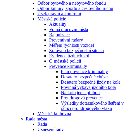
Odbor bytového a nebytového fondu
Odbor kultury, sportu a cestovního ruchu
Úsek právní a kontrolní
Městská policie
Aktuality
Volná pracovní místa
Rajonizace
Preventivní radary
Měření rychlosti vozidel
Zpráva o bezpečnostní situaci
Evidence jízdních kol
O městské policii
Prevence kriminality
Plán prevence kriminality
Desatero bezpečné chůze
Desatero bezpečné jízdy na kole
Povinná výbava jízdního kola
Na kolo jen s přilbou
Protidrogová prevence
Výsledky dotazníkového šetření v
rámci protidrogového vlaku
Městská knihovna
Rada města
Rada
Usnesení rady