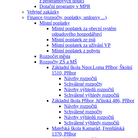
z programových dotací
Dotační programy v MPR
Veřejné zakázky
Finance (rozpočty, poplatky, smlouvy ...)
Místní poplatky
Místní poplatek za obecní systém
odpadového hospodářství
Místní poplatek ze psů
Místní poplatek za užívání VP
Místní poplatek z pobytu
Rozpočet města
Rozpočty ZŠ a MŠ
Základní škola Npor.Loma Příbor, Školní
1510, Příbor
Návrhy rozpočtů
Schválené rozpočty
Návrhy výhledů rozpočtů
Schválené výhledy rozpočtů
Základní škola Příbor, Jičínská 486, Příbor
Návrhy rozpočtů
Schválené rozpočty
Návrhy výhledů rozpočtů
Schválené výhledy rozpočtů
Mateřská škola Kamarád, Frenštátská
1370, Příbor