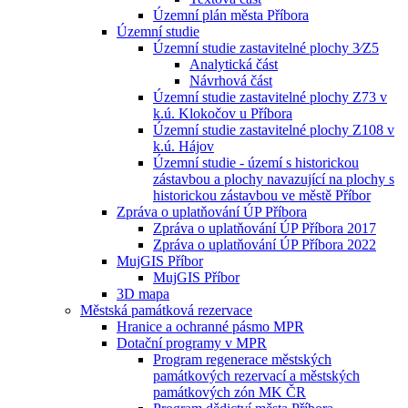
Územní plán města Příbora
Územní studie
Územní studie zastavitelné plochy 3⁄Z5
Analytická část
Návrhová část
Územní studie zastavitelné plochy Z73 v
k.ú. Klokočov u Příbora
Územní studie zastavitelné plochy Z108 v
k.ú. Hájov
Územní studie - území s historickou
zástavbou a plochy navazující na plochy s
historickou zástavbou ve městě Příbor
Zpráva o uplatňování ÚP Příbora
Zpráva o uplatňování ÚP Příbora 2017
Zpráva o uplatňování ÚP Příbora 2022
MujGIS Příbor
MujGIS Příbor
3D mapa
Městská památková rezervace
Hranice a ochranné pásmo MPR
Dotační programy v MPR
Program regenerace městských
památkových rezervací a městských
památkových zón MK ČR