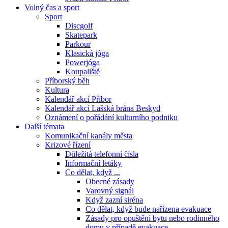
Volný čas a sport
Sport
Discgolf
Skatepark
Parkour
Klasická jóga
Powerjóga
Koupaliště
Příborský běh
Kultura
Kalendář akcí Příbor
Kalendář akcí Lašská brána Beskyd
Oznámení o pořádání kulturního podniku
Další témata
Komunikační kanály města
Krizové řízení
Důležitá telefonní čísla
Informační letáky
Co dělat, když ...
Obecné zásady
Varovný signál
Když zazní siréna
Co dělat, když bude nařízena evakuace
Zásady pro opuštění bytu nebo rodinného
domu v případě evakuace