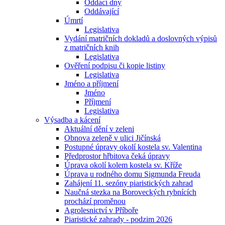
Oddací dny
Oddávající
Úmrtí
Legislativa
Vydání matričních dokladů a doslovných výpisů
z matričních knih
Legislativa
Ověření podpisu či kopie listiny
Legislativa
Jméno a příjmení
Jméno
Příjmení
Legislativa
Výsadba a kácení
Aktuální dění v zeleni
Obnova zeleně v ulici Jičínská
Postupné úpravy okolí kostela sv. Valentina
Předprostor hřbitova čeká úpravy
Úprava okolí kolem kostela sv. Kříže
Úprava u rodného domu Sigmunda Freuda
Zahájení 11. sezóny piaristických zahrad
Naučná stezka na Boroveckých rybnících
prochází proměnou
Agrolesnictví v Příboře
Piaristické zahrady - podzim 2026