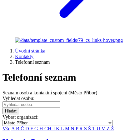
Úvodní stránka
Kontakty
Telefonní seznam
Telefonní seznam
Seznam osob a kontaktní spojení (Město Příbor)
Vyhledat osobu:
Hledat
Vybrat organizaci:
Vše
A
B
Č
D
F
G
H
CH
J
K
L
M
N
P
R
S
Š
T
U
V
Z
Ž