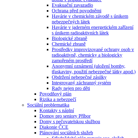
Evakuační zavazadlo
Ochrana před povodněmi
Havárie v chemickém závodě s únikem
nebezpečných látek
Havárie v jaderném energetickém zařízení
s únikem radioaktivních látek
Biologické zbraně
Chemické zbraně
Prostředky improvizované ochrany osob v
radioaktivně, chemicky a biologicky
zamořeném prostředí
Anonymní oznámení (uložení bomby,
třaskaviny, použití nebezpečné látky apod.)
Obdržení nebepečné zásilky
Integrovaný záchranný systém
Rady nejen pro děti
Povodňový plán
Rizika a nebezpečí
Sociální problematika
Kontakty s náplní
Domov pro seniory Příbor
Domy s pečovatelskou službou
Diakonie ČCE
Plánování sociálních služeb