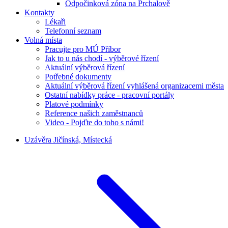
Odpočinková zóna na Prchalově
Kontakty
Lékaři
Telefonní seznam
Volná místa
Pracujte pro MÚ Příbor
Jak to u nás chodí - výběrové řízení
Aktuální výběrová řízení
Potřebné dokumenty
Aktuální výběrová řízení vyhlášená organizacemi města
Ostatní nabídky práce - pracovní portály
Platové podmínky
Reference našich zaměstnanců
Video - Pojďte do toho s námi!
Uzávěra Jičínská, Místecká