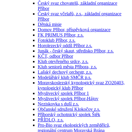
Český svaz chovatelů, základní organizace
Příbor
Český svaz včelařů, z.s., základní organizace
Příbor
Dětská misie
Domov Příbor, příspěvková organizace
FK PRIMUS Příbor, z.s.
Fotoklub Příbor, z.s.
Horolezecký oddíl Příbor z.s.
Junák - český skaut, středisko Příbor, z.s.
KČT, odbor Příbor
Klub otevřeného srdce, z.s.
Klub seniorů města Příbora, z.s.
Lašský dechový orchestr, z.s.
Modelářský klub SMČR p.s.
Moravskoslezský kynologický svaz ZO20403,
kynologický klub Příbor
Myslivecký spolek Příbor 1
Myslivecký spolek Příbor-Hájov
Neziskovka s duší z.s.
Občanské sdružení Klokočov z.s.
Příborský ochotnický spolek Štěk
PŘÍDLO, z.s.
Pro-Bio svaz ekologických zemědělců,
regionální centrum Moravská Brána