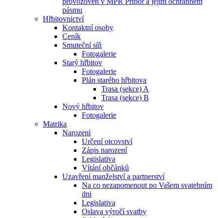
provozoven v MPR Příbor a jejím ochranném
pásmu
Hřbitovnictví
Kontaktní osoby
Ceník
Smuteční síň
Fotogalerie
Starý hřbitov
Fotogalerie
Plán starého hřbitova
Trasa (sekce) A
Trasa (sekce) B
Nový hřbitov
Fotogalerie
Matrika
Narození
Určení otcovství
Zápis narození
Legislativa
Vítání občánků
Uzavření manželství a partnerství
Na co nezapomenout po Vašem svatebním
dni
Legislativa
Oslava výročí svatby