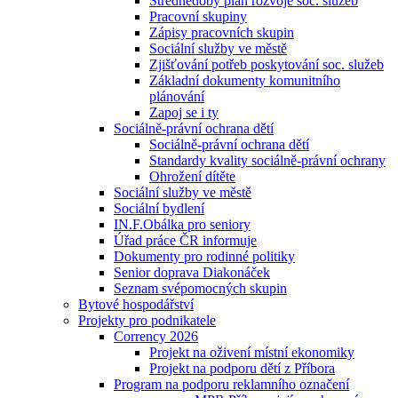
Střednědobý plán rozvoje soc. služeb
Pracovní skupiny
Zápisy pracovních skupin
Sociální služby ve městě
Zjišťování potřeb poskytování soc. služeb
Základní dokumenty komunitního
plánování
Zapoj se i ty
Sociálně-právní ochrana dětí
Sociálně-právní ochrana dětí
Standardy kvality sociálně-právní ochrany
Ohrožení dítěte
Sociální služby ve městě
Sociální bydlení
IN.F.Obálka pro seniory
Úřad práce ČR informuje
Dokumenty pro rodinné politiky
Senior doprava Diakonáček
Seznam svépomocných skupin
Bytové hospodářství
Projekty pro podnikatele
Corrency 2026
Projekt na oživení místní ekonomiky
Projekt na podporu dětí z Příbora
Program na podporu reklamního označení