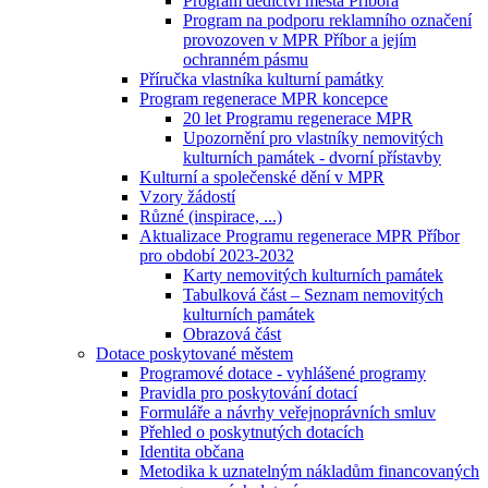
Program dědictví města Příbora
Program na podporu reklamního označení
provozoven v MPR Příbor a jejím
ochranném pásmu
Příručka vlastníka kulturní památky
Program regenerace MPR koncepce
20 let Programu regenerace MPR
Upozornění pro vlastníky nemovitých
kulturních památek - dvorní přístavby
Kulturní a společenské dění v MPR
Vzory žádostí
Různé (inspirace, ...)
Aktualizace Programu regenerace MPR Příbor
pro období 2023-2032
Karty nemovitých kulturních památek
Tabulková část – Seznam nemovitých
kulturních památek
Obrazová část
Dotace poskytované městem
Programové dotace - vyhlášené programy
Pravidla pro poskytování dotací
Formuláře a návrhy veřejnoprávních smluv
Přehled o poskytnutých dotacích
Identita občana
Metodika k uznatelným nákladům financovaných