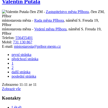
Valentin Putala
člen ZM -
Zastupitelstvo města Příbora
,
člen ZM,
Příbor
místostarosta města -
Rada města Příbora
,
náměstí S. Freuda 19,
Příbor
místostarosta města -
Vedení města Příbora
,
náměstí S. Freuda 19,
Příbor
Telefon:
556455401
Mobil:
731 130 867
E-mail:
mistostarosta@pribor-mesto.cz
první stránka
předchozí stránka
1
2
další stránka
poslední stránka
Zobrazeno
11
-
11
ze 11
Zobrazit vše
Kontakty
Lékaři