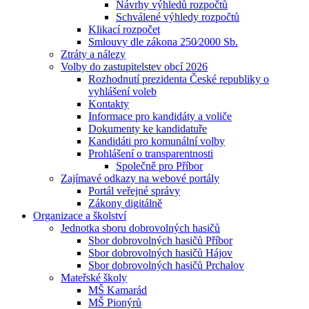
Návrhy výhledů rozpočtů
Schválené výhledy rozpočtů
Klikací rozpočet
Smlouvy dle zákona 250⁄2000 Sb.
Ztráty a nálezy
Volby do zastupitelstev obcí 2026
Rozhodnutí prezidenta České republiky o
vyhlášení voleb
Kontakty
Informace pro kandidáty a voliče
Dokumenty ke kandidatuře
Kandidáti pro komunální volby
Prohlášení o transparentnosti
Společně pro Příbor
Zajímavé odkazy na webové portály
Portál veřejné správy
Zákony digitálně
Organizace a školství
Jednotka sboru dobrovolných hasičů
Sbor dobrovolných hasičů Příbor
Sbor dobrovolných hasičů Hájov
Sbor dobrovolných hasičů Prchalov
Mateřské školy
MŠ Kamarád
MŠ Pionýrů