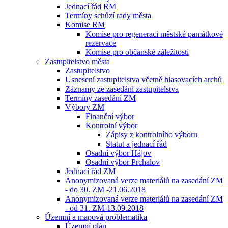
Jednací řád RM
Termíny schůzí rady města
Komise RM
Komise pro regeneraci městské památkové
rezervace
Komise pro občanské záležitosti
Zastupitelstvo města
Zastupitelstvo
Usnesení zastupitelstva včetně hlasovacích archů
Záznamy ze zasedání zastupitelstva
Termíny zasedání ZM
Výbory ZM
Finanční výbor
Kontrolní výbor
Zápisy z kontrolního výboru
Statut a jednací řád
Osadní výbor Hájov
Osadní výbor Prchalov
Jednací řád ZM
Anonymizovaná verze materiálů na zasedání ZM
- do 30. ZM -21.06.2018
Anonymizovaná verze materiálů na zasedání ZM
- od 31. ZM-13.09.2018
Územní a mapová problematika
Územní plán