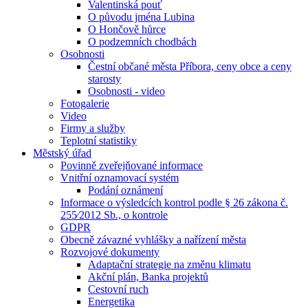
Valentinská pouť
O původu jména Lubina
O Hončově hůrce
O podzemních chodbách
Osobnosti
Čestní občané města Příbora, ceny obce a ceny
starosty
Osobnosti - video
Fotogalerie
Video
Firmy a služby
Teplotní statistiky
Městský úřad
Povinně zveřejňované informace
Vnitřní oznamovací systém
Podání oznámení
Informace o výsledcích kontrol podle § 26 zákona č.
255⁄2012 Sb., o kontrole
GDPR
Obecně závazné vyhlášky a nařízení města
Rozvojové dokumenty
Adaptační strategie na změnu klimatu
Akční plán, Banka projektů
Cestovní ruch
Energetika