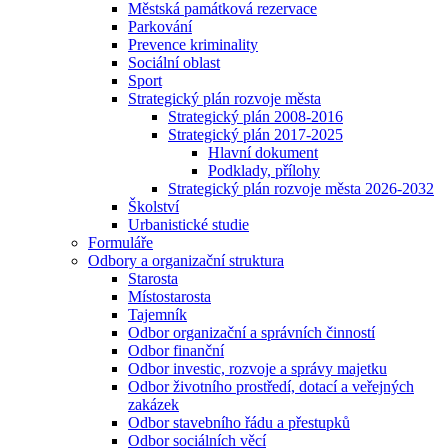
Městská památková rezervace
Parkování
Prevence kriminality
Sociální oblast
Sport
Strategický plán rozvoje města
Strategický plán 2008-2016
Strategický plán 2017-2025
Hlavní dokument
Podklady, přílohy
Strategický plán rozvoje města 2026-2032
Školství
Urbanistické studie
Formuláře
Odbory a organizační struktura
Starosta
Místostarosta
Tajemník
Odbor organizační a správních činností
Odbor finanční
Odbor investic, rozvoje a správy majetku
Odbor životního prostředí, dotací a veřejných
zakázek
Odbor stavebního řádu a přestupků
Odbor sociálních věcí