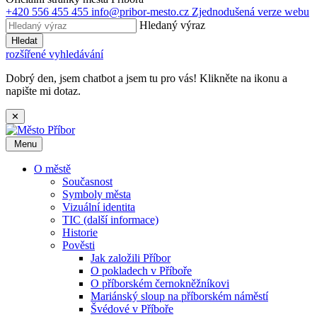
+420 556 455 455
info@pribor-mesto.cz
Zjednodušená verze webu
Hledaný výraz
Hledat
rozšířené vyhledávání
Dobrý den, jsem chatbot a jsem tu pro vás! Klikněte na ikonu a
napište mi dotaz.
✕
Menu
O městě
Současnost
Symboly města
Vizuální identita
TIC (další informace)
Historie
Pověsti
Jak založili Příbor
O pokladech v Příboře
O příborském černokněžníkovi
Mariánský sloup na příborském náměstí
Švédové v Příboře