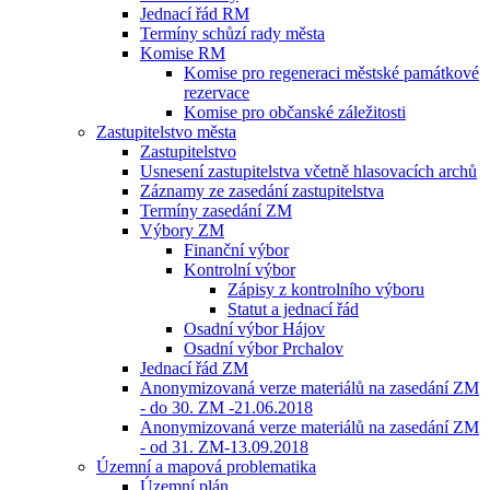
Jednací řád RM
Termíny schůzí rady města
Komise RM
Komise pro regeneraci městské památkové
rezervace
Komise pro občanské záležitosti
Zastupitelstvo města
Zastupitelstvo
Usnesení zastupitelstva včetně hlasovacích archů
Záznamy ze zasedání zastupitelstva
Termíny zasedání ZM
Výbory ZM
Finanční výbor
Kontrolní výbor
Zápisy z kontrolního výboru
Statut a jednací řád
Osadní výbor Hájov
Osadní výbor Prchalov
Jednací řád ZM
Anonymizovaná verze materiálů na zasedání ZM
- do 30. ZM -21.06.2018
Anonymizovaná verze materiálů na zasedání ZM
- od 31. ZM-13.09.2018
Územní a mapová problematika
Územní plán