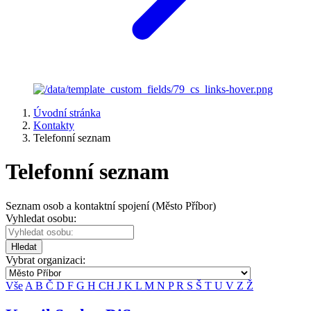
Úvodní stránka
Kontakty
Telefonní seznam
Telefonní seznam
Seznam osob a kontaktní spojení (Město Příbor)
Vyhledat osobu:
Hledat
Vybrat organizaci:
Vše
A
B
Č
D
F
G
H
CH
J
K
L
M
N
P
R
S
Š
T
U
V
Z
Ž