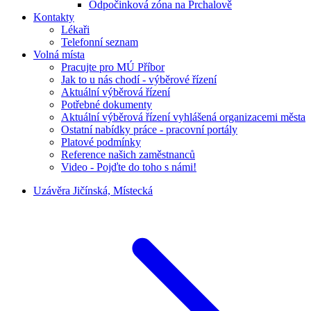
Odpočinková zóna na Prchalově
Kontakty
Lékaři
Telefonní seznam
Volná místa
Pracujte pro MÚ Příbor
Jak to u nás chodí - výběrové řízení
Aktuální výběrová řízení
Potřebné dokumenty
Aktuální výběrová řízení vyhlášená organizacemi města
Ostatní nabídky práce - pracovní portály
Platové podmínky
Reference našich zaměstnanců
Video - Pojďte do toho s námi!
Uzávěra Jičínská, Místecká