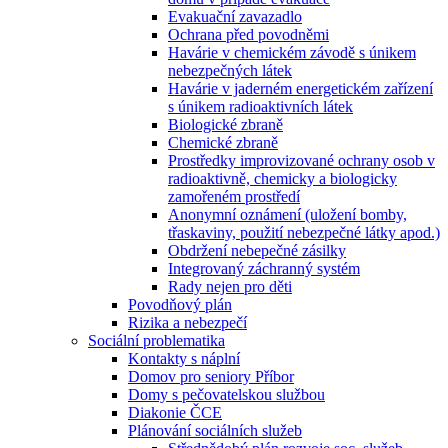
Evakuační zavazadlo
Ochrana před povodněmi
Havárie v chemickém závodě s únikem
nebezpečných látek
Havárie v jaderném energetickém zařízení
s únikem radioaktivních látek
Biologické zbraně
Chemické zbraně
Prostředky improvizované ochrany osob v
radioaktivně, chemicky a biologicky
zamořeném prostředí
Anonymní oznámení (uložení bomby,
třaskaviny, použití nebezpečné látky apod.)
Obdržení nebepečné zásilky
Integrovaný záchranný systém
Rady nejen pro děti
Povodňový plán
Rizika a nebezpečí
Sociální problematika
Kontakty s náplní
Domov pro seniory Příbor
Domy s pečovatelskou službou
Diakonie ČCE
Plánování sociálních služeb