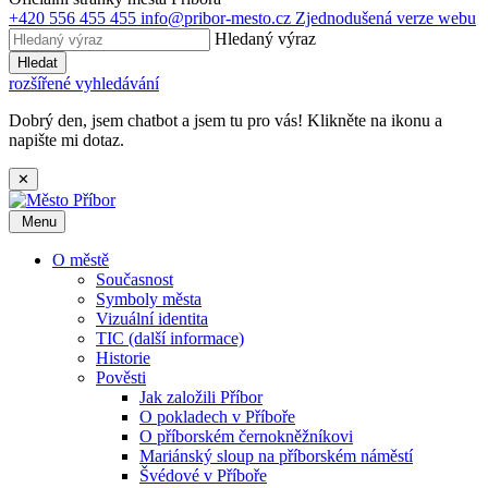
+420 556 455 455
info@pribor-mesto.cz
Zjednodušená verze webu
Hledaný výraz
Hledat
rozšířené vyhledávání
Dobrý den, jsem chatbot a jsem tu pro vás! Klikněte na ikonu a
napište mi dotaz.
✕
Menu
O městě
Současnost
Symboly města
Vizuální identita
TIC (další informace)
Historie
Pověsti
Jak založili Příbor
O pokladech v Příboře
O příborském černokněžníkovi
Mariánský sloup na příborském náměstí
Švédové v Příboře