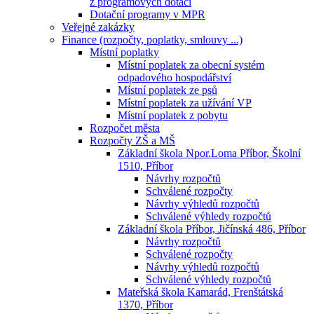
z programových dotací
Dotační programy v MPR
Veřejné zakázky
Finance (rozpočty, poplatky, smlouvy ...)
Místní poplatky
Místní poplatek za obecní systém
odpadového hospodářství
Místní poplatek ze psů
Místní poplatek za užívání VP
Místní poplatek z pobytu
Rozpočet města
Rozpočty ZŠ a MŠ
Základní škola Npor.Loma Příbor, Školní
1510, Příbor
Návrhy rozpočtů
Schválené rozpočty
Návrhy výhledů rozpočtů
Schválené výhledy rozpočtů
Základní škola Příbor, Jičínská 486, Příbor
Návrhy rozpočtů
Schválené rozpočty
Návrhy výhledů rozpočtů
Schválené výhledy rozpočtů
Mateřská škola Kamarád, Frenštátská
1370, Příbor