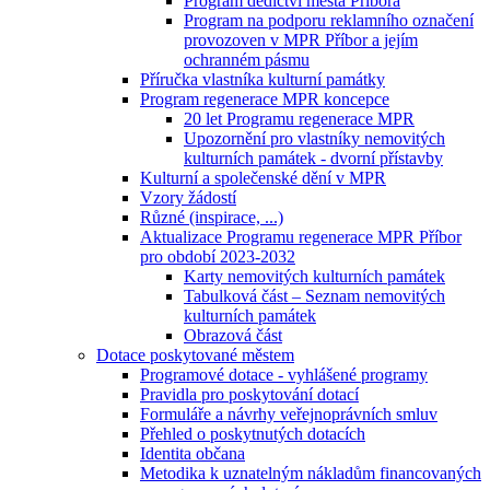
Program dědictví města Příbora
Program na podporu reklamního označení
provozoven v MPR Příbor a jejím
ochranném pásmu
Příručka vlastníka kulturní památky
Program regenerace MPR koncepce
20 let Programu regenerace MPR
Upozornění pro vlastníky nemovitých
kulturních památek - dvorní přístavby
Kulturní a společenské dění v MPR
Vzory žádostí
Různé (inspirace, ...)
Aktualizace Programu regenerace MPR Příbor
pro období 2023-2032
Karty nemovitých kulturních památek
Tabulková část – Seznam nemovitých
kulturních památek
Obrazová část
Dotace poskytované městem
Programové dotace - vyhlášené programy
Pravidla pro poskytování dotací
Formuláře a návrhy veřejnoprávních smluv
Přehled o poskytnutých dotacích
Identita občana
Metodika k uznatelným nákladům financovaných