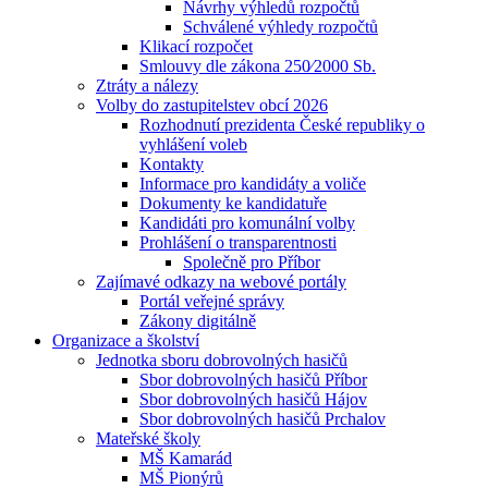
Návrhy výhledů rozpočtů
Schválené výhledy rozpočtů
Klikací rozpočet
Smlouvy dle zákona 250⁄2000 Sb.
Ztráty a nálezy
Volby do zastupitelstev obcí 2026
Rozhodnutí prezidenta České republiky o
vyhlášení voleb
Kontakty
Informace pro kandidáty a voliče
Dokumenty ke kandidatuře
Kandidáti pro komunální volby
Prohlášení o transparentnosti
Společně pro Příbor
Zajímavé odkazy na webové portály
Portál veřejné správy
Zákony digitálně
Organizace a školství
Jednotka sboru dobrovolných hasičů
Sbor dobrovolných hasičů Příbor
Sbor dobrovolných hasičů Hájov
Sbor dobrovolných hasičů Prchalov
Mateřské školy
MŠ Kamarád
MŠ Pionýrů