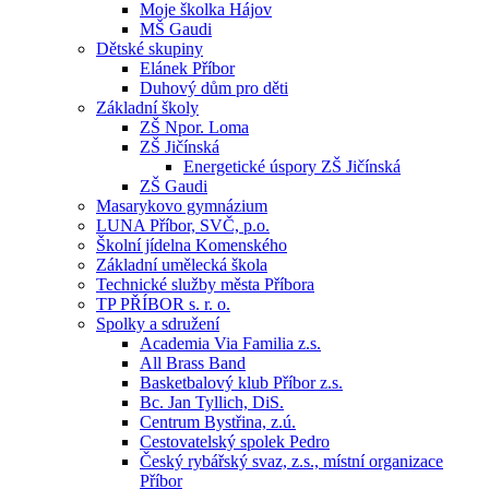
Moje školka Hájov
MŠ Gaudi
Dětské skupiny
Elánek Příbor
Duhový dům pro děti
Základní školy
ZŠ Npor. Loma
ZŠ Jičínská
Energetické úspory ZŠ Jičínská
ZŠ Gaudi
Masarykovo gymnázium
LUNA Příbor, SVČ, p.o.
Školní jídelna Komenského
Základní umělecká škola
Technické služby města Příbora
TP PŘÍBOR s. r. o.
Spolky a sdružení
Academia Via Familia z.s.
All Brass Band
Basketbalový klub Příbor z.s.
Bc. Jan Tyllich, DiS.
Centrum Bystřina, z.ú.
Cestovatelský spolek Pedro
Český rybářský svaz, z.s., místní organizace
Příbor