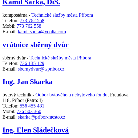
Kamil Sarka, DiS.
kompostárna -
Technické služby města Příbora
Telefon:
773 762 558
Mobil:
773 762 558
E-mail:
kamil.sarka@veolia.com
vrátnice sběrný dvůr
sběrný dvůr -
Technické služby města Příbora
Telefon:
736 135 129
E-mail:
sbernydvur@tspribor.cz
Ing. Jan Skarka
bytový technik -
Odbor bytového a nebytového fondu
,
Freudova
118, Příbor
(Patro: I)
Telefon:
556 455 481
Mobil:
736 503 360
E-mail:
skarka@pribor-mesto.cz
Ing. Elen Sládečková