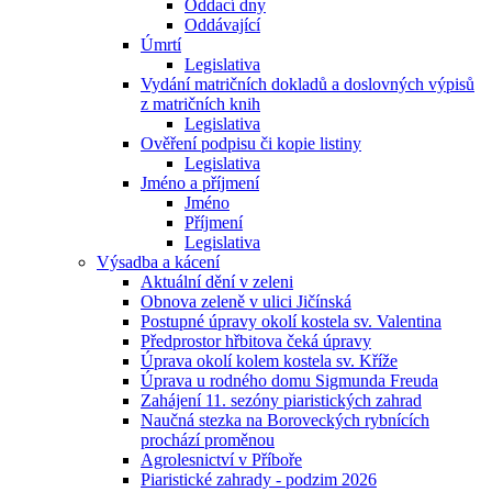
Oddací dny
Oddávající
Úmrtí
Legislativa
Vydání matričních dokladů a doslovných výpisů
z matričních knih
Legislativa
Ověření podpisu či kopie listiny
Legislativa
Jméno a příjmení
Jméno
Příjmení
Legislativa
Výsadba a kácení
Aktuální dění v zeleni
Obnova zeleně v ulici Jičínská
Postupné úpravy okolí kostela sv. Valentina
Předprostor hřbitova čeká úpravy
Úprava okolí kolem kostela sv. Kříže
Úprava u rodného domu Sigmunda Freuda
Zahájení 11. sezóny piaristických zahrad
Naučná stezka na Boroveckých rybnících
prochází proměnou
Agrolesnictví v Příboře
Piaristické zahrady - podzim 2026