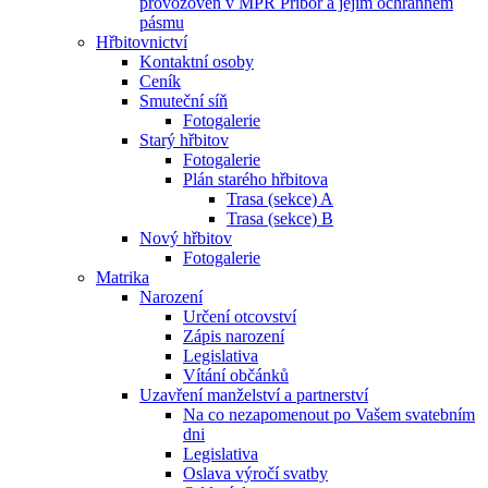
provozoven v MPR Příbor a jejím ochranném
pásmu
Hřbitovnictví
Kontaktní osoby
Ceník
Smuteční síň
Fotogalerie
Starý hřbitov
Fotogalerie
Plán starého hřbitova
Trasa (sekce) A
Trasa (sekce) B
Nový hřbitov
Fotogalerie
Matrika
Narození
Určení otcovství
Zápis narození
Legislativa
Vítání občánků
Uzavření manželství a partnerství
Na co nezapomenout po Vašem svatebním
dni
Legislativa
Oslava výročí svatby