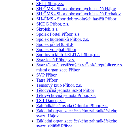
SFL Příbor, z.s.
SH ČMS - Sbor dobrovolných hasičů Hájov
SH ČMS - Sbor dobrovolných hasičů Prchalov
SH-ČMS - Sbor dobrovolných hasičů Příbor
SKDG Příbor, z.s.
Skrojek, z.s.
Spolek Fortel Příbor, z.s.
Spolek hudebníků Příbor, z.s.
Spolek přátel 8. SLP
Spolek volejbal Příbor
Sportovní klub J-ELITA Příbor, o.s.
Svaz letců Příbor, z.s.
Svaz tělesně postižených v České republicee z.s.
místní organizace Příbor
SVP Příbor
Tatra Příbor
Tenisový klub Příbor, z.s.
Tělocvičná jednota Sokol Příbor
Tělovýchovná jednota Příbor, z.s.
TS LDance, z.s.
Zahrádkářská osada Orinoko Příbor, z.s.
Základní organizace českého zahrádkářského
svazu Hájov
Základní organizace českého zahrádkářského
svazu sídliště Příbor