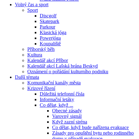
Volný čas a sport
Sport
Discgolf
Skatepark
Parkour
Klasická jóga
Powerjóga
Koupaliště
Příborský běh
Kultura
Kalendář akcí Příbor
Kalendář akcí Lašská brána Beskyd
Oznámení o pořádání kulturního podniku
Další témata
Komunikační kanály města
Krizové řízení
Důležitá telefonní čísla
Informační letáky
Co dělat, když ...
Obecné zásady
Varovný signál
Když zazní siréna
Co dělat, když bude nařízena evakuace
Zásady pro opuštění bytu nebo rodinného
domu v případě evakuace