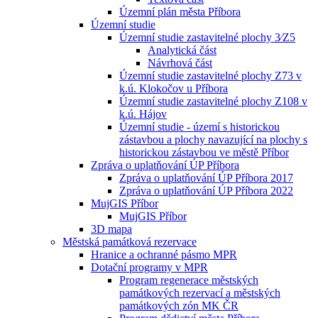
Územní plán města Příbora
Územní studie
Územní studie zastavitelné plochy 3⁄Z5
Analytická část
Návrhová část
Územní studie zastavitelné plochy Z73 v
k.ú. Klokočov u Příbora
Územní studie zastavitelné plochy Z108 v
k.ú. Hájov
Územní studie - území s historickou
zástavbou a plochy navazující na plochy s
historickou zástavbou ve městě Příbor
Zpráva o uplatňování ÚP Příbora
Zpráva o uplatňování ÚP Příbora 2017
Zpráva o uplatňování ÚP Příbora 2022
MujGIS Příbor
MujGIS Příbor
3D mapa
Městská památková rezervace
Hranice a ochranné pásmo MPR
Dotační programy v MPR
Program regenerace městských
památkových rezervací a městských
památkových zón MK ČR