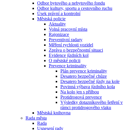
Odbor bytového a nebytového fondu
Odbor kultury, sportu a cestovního ruchu
Úsek právní a kontrolní
Městská policie
Aktuality
Volná pracovní místa
Rajonizace
Preventivní radary
Měření rychlosti vozidel
Zpráva o bezpečnostní situaci
Evidence jízdních kol
O městské policii
Prevence kriminality
Plán prevence kriminality
Desatero bezpečné chůze
Desatero bezpečné jízdy na kole
Povinná výbava jízdního kola
Na kolo jen s přilbou
Protidrogová prevence
Výsledky dotazníkového šetření v
rámci protidrogového vlaku
Městská knihovna
Rada města
Rada
Usnesení rady