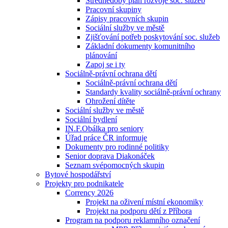
Střednědobý plán rozvoje soc. služeb
Pracovní skupiny
Zápisy pracovních skupin
Sociální služby ve městě
Zjišťování potřeb poskytování soc. služeb
Základní dokumenty komunitního
plánování
Zapoj se i ty
Sociálně-právní ochrana dětí
Sociálně-právní ochrana dětí
Standardy kvality sociálně-právní ochrany
Ohrožení dítěte
Sociální služby ve městě
Sociální bydlení
IN.F.Obálka pro seniory
Úřad práce ČR informuje
Dokumenty pro rodinné politiky
Senior doprava Diakonáček
Seznam svépomocných skupin
Bytové hospodářství
Projekty pro podnikatele
Corrency 2026
Projekt na oživení místní ekonomiky
Projekt na podporu dětí z Příbora
Program na podporu reklamního označení