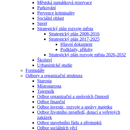
Městská památková rezervace
Parkování
Prevence kriminality
Sociální oblast
Sport
Strategický plán rozvoje města
Strategický plán 2008-2016
Strategický plán 2017-2025
Hlavní dokument
Podklady, přílohy
Strategický plán rozvoje města 2026-2032
Školství
Urbanistické studie
Formuláře
Odbory a organizační struktura
Starosta
Místostarosta
Tajemník
Odbor organizační a správních činností
Odbor finanční
Odbor investic, rozvoje a správy majetku
Odbor životního prostředí, dotací a veřejných
zakázek
Odbor stavebního řádu a přestupků
Odbor sociálních věcí