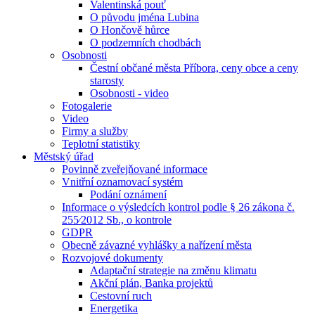
Valentinská pouť
O původu jména Lubina
O Hončově hůrce
O podzemních chodbách
Osobnosti
Čestní občané města Příbora, ceny obce a ceny
starosty
Osobnosti - video
Fotogalerie
Video
Firmy a služby
Teplotní statistiky
Městský úřad
Povinně zveřejňované informace
Vnitřní oznamovací systém
Podání oznámení
Informace o výsledcích kontrol podle § 26 zákona č.
255⁄2012 Sb., o kontrole
GDPR
Obecně závazné vyhlášky a nařízení města
Rozvojové dokumenty
Adaptační strategie na změnu klimatu
Akční plán, Banka projektů
Cestovní ruch
Energetika