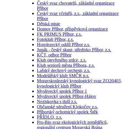
Český svaz chovatelů, základní organizace
Příbor
Český svaz včelařů, z.s., základní organizace
Příbor
Dětská misie
Domov Příbor, příspěvková organizace
FK PRIMUS Příbor, z.s.
Fotoklub Příbor, z.s.
Horolezecký oddíl Příbor z.s.
Junák - český skaut, středisko Příbor, z.s.
KČT, odbor Příbor
Klub otevřeného srdce, z.s.
Klub seniorů města Příbora, z.s.
Lašský dechový orchestr, z.s.
Modelářský klub SMČR p.s.
Moravskoslezský kynologický svaz ZO20403,
kynologický klub Příbor
Myslivecký spolek Příbor 1
Myslivecký spolek Příbor-Hájov
Neziskovka s duší z.s.
Občanské sdružení Klokočov z.s.
Příborský ochotnický spolek Štěk
PŘÍDLO, z.s.
Pro-Bio svaz ekologických zemědělců,
regionální centrum Moravská Brána