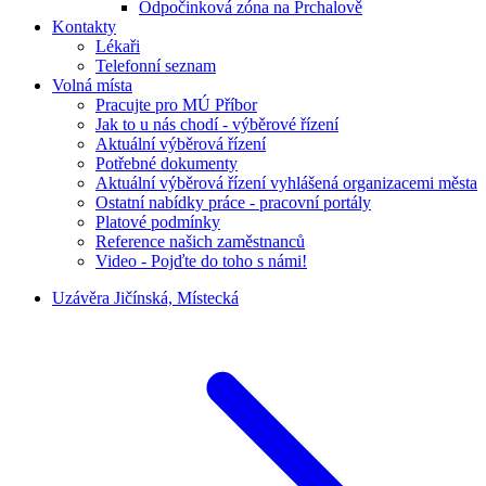
Odpočinková zóna na Prchalově
Kontakty
Lékaři
Telefonní seznam
Volná místa
Pracujte pro MÚ Příbor
Jak to u nás chodí - výběrové řízení
Aktuální výběrová řízení
Potřebné dokumenty
Aktuální výběrová řízení vyhlášená organizacemi města
Ostatní nabídky práce - pracovní portály
Platové podmínky
Reference našich zaměstnanců
Video - Pojďte do toho s námi!
Uzávěra Jičínská, Místecká