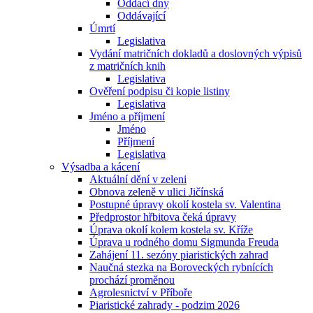
Oddací dny
Oddávající
Úmrtí
Legislativa
Vydání matričních dokladů a doslovných výpisů
z matričních knih
Legislativa
Ověření podpisu či kopie listiny
Legislativa
Jméno a příjmení
Jméno
Příjmení
Legislativa
Výsadba a kácení
Aktuální dění v zeleni
Obnova zeleně v ulici Jičínská
Postupné úpravy okolí kostela sv. Valentina
Předprostor hřbitova čeká úpravy
Úprava okolí kolem kostela sv. Kříže
Úprava u rodného domu Sigmunda Freuda
Zahájení 11. sezóny piaristických zahrad
Naučná stezka na Boroveckých rybnících
prochází proměnou
Agrolesnictví v Příboře
Piaristické zahrady - podzim 2026