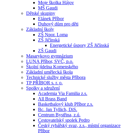
Moje školka Hájov
MŠ Gaudi
Dětské skupiny
Elánek Příbor
Duhový dům pro děti
Základní školy
ZŠ Npor. Loma
ZŠ Jičínská
Energetické úspory ZŠ Jičínská
ZŠ Gaudi
Masarykovo gymnázium
LUNA Příbor, SVČ, p.o.
Školní jídelna Komenského
Základní umělecká škola
Technické služby města Příbora
TP PŘÍBOR s. r. o.
Spolky a sdružení
Academia Via Familia z.s.
All Brass Band
Basketbalový klub Příbor z.s.
Bc. Jan Tyllich, DiS.
Centrum Bystřina, z.ú.
Cestovatelský spolek Pedro
Český rybářský svaz, z.s., místní organizace
Příbor