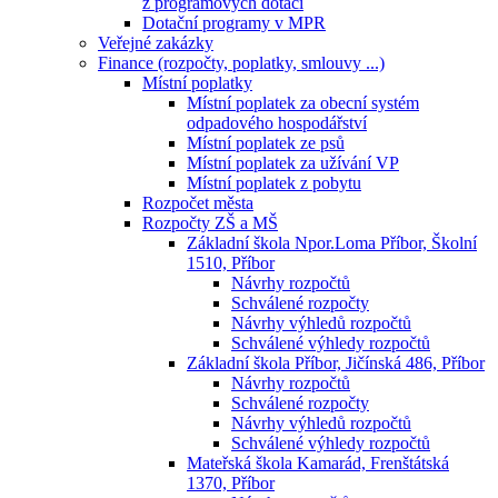
z programových dotací
Dotační programy v MPR
Veřejné zakázky
Finance (rozpočty, poplatky, smlouvy ...)
Místní poplatky
Místní poplatek za obecní systém
odpadového hospodářství
Místní poplatek ze psů
Místní poplatek za užívání VP
Místní poplatek z pobytu
Rozpočet města
Rozpočty ZŠ a MŠ
Základní škola Npor.Loma Příbor, Školní
1510, Příbor
Návrhy rozpočtů
Schválené rozpočty
Návrhy výhledů rozpočtů
Schválené výhledy rozpočtů
Základní škola Příbor, Jičínská 486, Příbor
Návrhy rozpočtů
Schválené rozpočty
Návrhy výhledů rozpočtů
Schválené výhledy rozpočtů
Mateřská škola Kamarád, Frenštátská
1370, Příbor