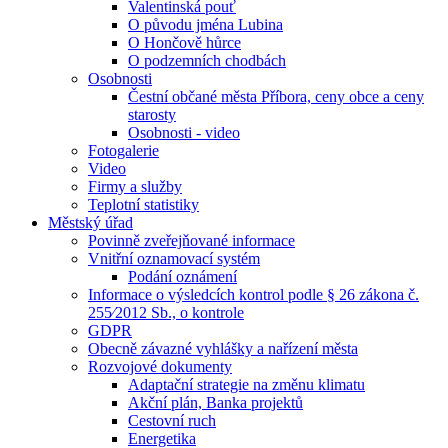
Valentinská pouť
O původu jména Lubina
O Hončově hůrce
O podzemních chodbách
Osobnosti
Čestní občané města Příbora, ceny obce a ceny
starosty
Osobnosti - video
Fotogalerie
Video
Firmy a služby
Teplotní statistiky
Městský úřad
Povinně zveřejňované informace
Vnitřní oznamovací systém
Podání oznámení
Informace o výsledcích kontrol podle § 26 zákona č.
255⁄2012 Sb., o kontrole
GDPR
Obecně závazné vyhlášky a nařízení města
Rozvojové dokumenty
Adaptační strategie na změnu klimatu
Akční plán, Banka projektů
Cestovní ruch
Energetika