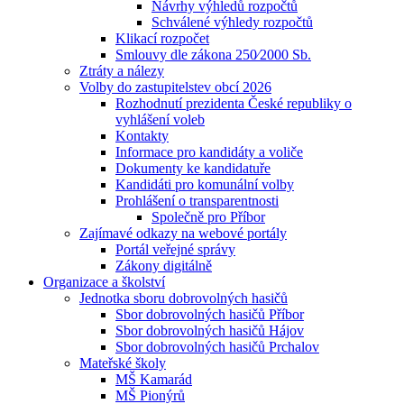
Návrhy výhledů rozpočtů
Schválené výhledy rozpočtů
Klikací rozpočet
Smlouvy dle zákona 250⁄2000 Sb.
Ztráty a nálezy
Volby do zastupitelstev obcí 2026
Rozhodnutí prezidenta České republiky o
vyhlášení voleb
Kontakty
Informace pro kandidáty a voliče
Dokumenty ke kandidatuře
Kandidáti pro komunální volby
Prohlášení o transparentnosti
Společně pro Příbor
Zajímavé odkazy na webové portály
Portál veřejné správy
Zákony digitálně
Organizace a školství
Jednotka sboru dobrovolných hasičů
Sbor dobrovolných hasičů Příbor
Sbor dobrovolných hasičů Hájov
Sbor dobrovolných hasičů Prchalov
Mateřské školy
MŠ Kamarád
MŠ Pionýrů