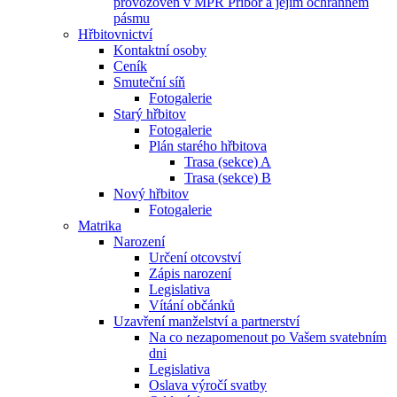
provozoven v MPR Příbor a jejím ochranném
pásmu
Hřbitovnictví
Kontaktní osoby
Ceník
Smuteční síň
Fotogalerie
Starý hřbitov
Fotogalerie
Plán starého hřbitova
Trasa (sekce) A
Trasa (sekce) B
Nový hřbitov
Fotogalerie
Matrika
Narození
Určení otcovství
Zápis narození
Legislativa
Vítání občánků
Uzavření manželství a partnerství
Na co nezapomenout po Vašem svatebním
dni
Legislativa
Oslava výročí svatby