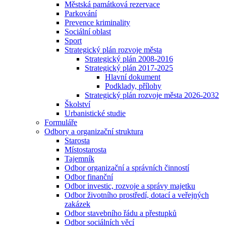
Městská památková rezervace
Parkování
Prevence kriminality
Sociální oblast
Sport
Strategický plán rozvoje města
Strategický plán 2008-2016
Strategický plán 2017-2025
Hlavní dokument
Podklady, přílohy
Strategický plán rozvoje města 2026-2032
Školství
Urbanistické studie
Formuláře
Odbory a organizační struktura
Starosta
Místostarosta
Tajemník
Odbor organizační a správních činností
Odbor finanční
Odbor investic, rozvoje a správy majetku
Odbor životního prostředí, dotací a veřejných
zakázek
Odbor stavebního řádu a přestupků
Odbor sociálních věcí