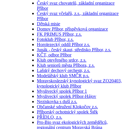
Český svaz chovatelů, základní organizace
Příbor
Český svaz včelařů, z.s., základní organizace
Příbor
Dětská misie
Domov Příbor, příspěvková organizace
FK PRIMUS Příbor, z.s.
Fotoklub Příbor, z.s.
Horolezecký oddíl Příbor z.s.
Junák - český skaut, středisko Příbor, z.s.
KČT, odbor Příbor
Klub otevřeného srdce, z.s.
Klub seniorů města Příbora, z.s.
Lašský dechový orchestr, z.s.
Modelářský klub SMČR p.s.
Moravskoslezský kynologický svaz ZO20403,
kynologický klub Příbor
Myslivecký spolek Příbor 1
Myslivecký spolek Příbor-Hájov
Neziskovka s duší z.s.
Občanské sdružení Klokočov z.s.
Příborský ochotnický spolek Štěk
PŘÍDLO, z.s.
Pro-Bio svaz ekologických zemědělců,
regionální centrum Moravská Brána