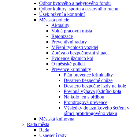
Odbor bytového a nebytového fondu
Odbor kultury, sportu a cestovního ruchu
Úsek právní a kontrolní
Městská policie
Aktuality
Volná pracovní místa
Rajonizace
Preventivní radary
Měření rychlosti vozidel
Zpráva o bezpečnostní situaci
Evidence jízdních kol
O městské policii
Prevence kriminality
Plán prevence kriminality
Desatero bezpečné chůze
Desatero bezpečné jízdy na kole
Povinná výbava jízdního kola
Na kolo jen s přilbou
Protidrogová prevence
Výsledky dotazníkového šetření v
rámci protidrogového vlaku
Městská knihovna
Rada města
Rada
Usnesení rady