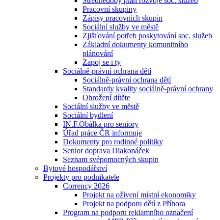
Střednědobý plán rozvoje soc. služeb
Pracovní skupiny
Zápisy pracovních skupin
Sociální služby ve městě
Zjišťování potřeb poskytování soc. služeb
Základní dokumenty komunitního
plánování
Zapoj se i ty
Sociálně-právní ochrana dětí
Sociálně-právní ochrana dětí
Standardy kvality sociálně-právní ochrany
Ohrožení dítěte
Sociální služby ve městě
Sociální bydlení
IN.F.Obálka pro seniory
Úřad práce ČR informuje
Dokumenty pro rodinné politiky
Senior doprava Diakonáček
Seznam svépomocných skupin
Bytové hospodářství
Projekty pro podnikatele
Corrency 2026
Projekt na oživení místní ekonomiky
Projekt na podporu dětí z Příbora
Program na podporu reklamního označení