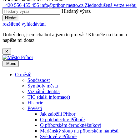
+420 556 455 455
info@pribor-mesto.cz
Zjednodušená verze webu
Hledaný výraz
Hledat
rozšířené vyhledávání
Dobrý den, jsem chatbot a jsem tu pro vás! Klikněte na ikonu a
napište mi dotaz.
✕
Menu
O městě
Současnost
Symboly města
Vizuální identita
TIC (další informace)
Historie
Pověsti
Jak založili Příbor
O pokladech v Příboře
O příborském černokněžníkovi
Mariánský sloup na příborském náměstí
Švédové v Příboře