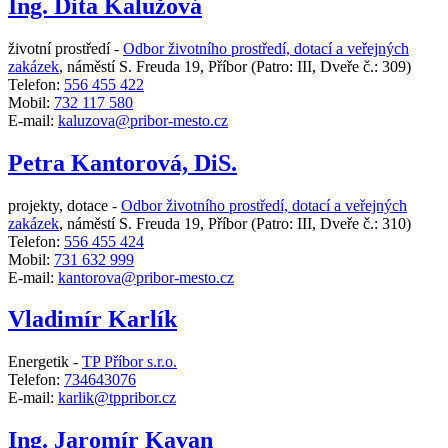
Ing. Dita Kalužová
životní prostředí -
Odbor životního prostředí, dotací a veřejných
zakázek
,
náměstí S. Freuda 19, Příbor
(Patro: III, Dveře č.: 309)
Telefon:
556 455 422
Mobil:
732 117 580
E-mail:
kaluzova@pribor-mesto.cz
Petra Kantorová, DiS.
projekty, dotace -
Odbor životního prostředí, dotací a veřejných
zakázek
,
náměstí S. Freuda 19, Příbor
(Patro: III, Dveře č.: 310)
Telefon:
556 455 424
Mobil:
731 632 999
E-mail:
kantorova@pribor-mesto.cz
Vladimír Karlík
Energetik -
TP Příbor s.r.o.
Telefon:
734643076
E-mail:
karlik@tppribor.cz
Ing. Jaromír Kavan