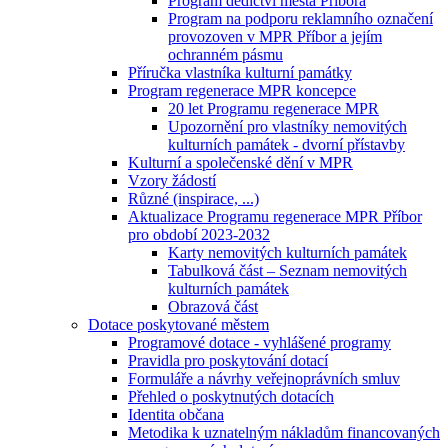
Program dědictví města Příbora
Program na podporu reklamního označení
provozoven v MPR Příbor a jejím
ochranném pásmu
Příručka vlastníka kulturní památky
Program regenerace MPR koncepce
20 let Programu regenerace MPR
Upozornění pro vlastníky nemovitých
kulturních památek - dvorní přístavby
Kulturní a společenské dění v MPR
Vzory žádostí
Různé (inspirace, ...)
Aktualizace Programu regenerace MPR Příbor
pro období 2023-2032
Karty nemovitých kulturních památek
Tabulková část – Seznam nemovitých
kulturních památek
Obrazová část
Dotace poskytované městem
Programové dotace - vyhlášené programy
Pravidla pro poskytování dotací
Formuláře a návrhy veřejnoprávních smluv
Přehled o poskytnutých dotacích
Identita občana
Metodika k uznatelným nákladům financovaných