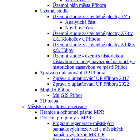
Územní plán města Příbora
Územní studie
Územní studie zastavitelné plochy 3⁄Z5
Analytická část
Návrhová část
Územní studie zastavitelné plochy Z73 v
k.ú. Klokočov u Příbora
Územní studie zastavitelné plochy Z108 v
k.ú. Hájov
Územní studie - území s historickou
zástavbou a plochy navazující na plochy s
historickou zástavbou ve městě Příbor
Zpráva o uplatňování ÚP Příbora
Zpráva o uplatňování ÚP Příbora 2017
Zpráva o uplatňování ÚP Příbora 2022
MujGIS Příbor
MujGIS Příbor
3D mapa
Městská památková rezervace
Hranice a ochranné pásmo MPR
Dotační programy v MPR
Program regenerace městských
památkových rezervací a městských
památkových zón MK ČR