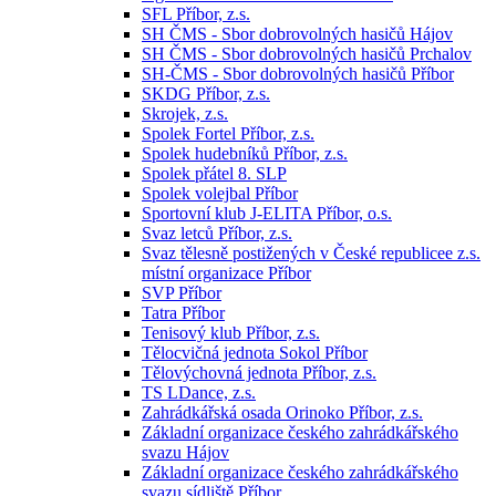
SFL Příbor, z.s.
SH ČMS - Sbor dobrovolných hasičů Hájov
SH ČMS - Sbor dobrovolných hasičů Prchalov
SH-ČMS - Sbor dobrovolných hasičů Příbor
SKDG Příbor, z.s.
Skrojek, z.s.
Spolek Fortel Příbor, z.s.
Spolek hudebníků Příbor, z.s.
Spolek přátel 8. SLP
Spolek volejbal Příbor
Sportovní klub J-ELITA Příbor, o.s.
Svaz letců Příbor, z.s.
Svaz tělesně postižených v České republicee z.s.
místní organizace Příbor
SVP Příbor
Tatra Příbor
Tenisový klub Příbor, z.s.
Tělocvičná jednota Sokol Příbor
Tělovýchovná jednota Příbor, z.s.
TS LDance, z.s.
Zahrádkářská osada Orinoko Příbor, z.s.
Základní organizace českého zahrádkářského
svazu Hájov
Základní organizace českého zahrádkářského
svazu sídliště Příbor