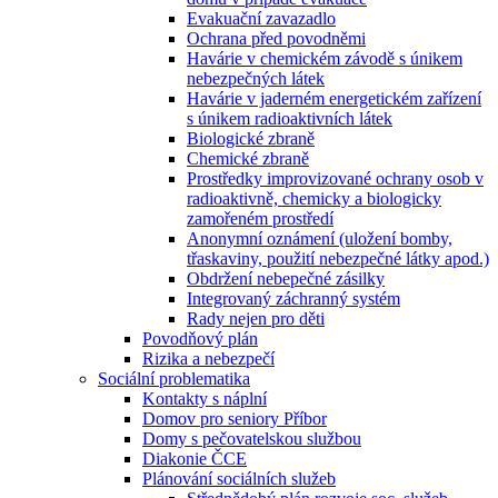
Evakuační zavazadlo
Ochrana před povodněmi
Havárie v chemickém závodě s únikem
nebezpečných látek
Havárie v jaderném energetickém zařízení
s únikem radioaktivních látek
Biologické zbraně
Chemické zbraně
Prostředky improvizované ochrany osob v
radioaktivně, chemicky a biologicky
zamořeném prostředí
Anonymní oznámení (uložení bomby,
třaskaviny, použití nebezpečné látky apod.)
Obdržení nebepečné zásilky
Integrovaný záchranný systém
Rady nejen pro děti
Povodňový plán
Rizika a nebezpečí
Sociální problematika
Kontakty s náplní
Domov pro seniory Příbor
Domy s pečovatelskou službou
Diakonie ČCE
Plánování sociálních služeb