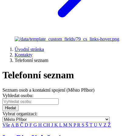
Úvodní stránka
Kontakty
Telefonní seznam
Telefonní seznam
Seznam osob a kontaktní spojení (Město Příbor)
Vyhledat osobu:
Hledat
Vybrat organizaci:
Vše
A
B
Č
D
F
G
H
CH
J
K
L
M
N
P
R
S
Š
T
U
V
Z
Ž