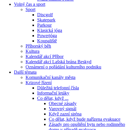
Volný čas a sport
Sport
Discgolf
Skatepark
Parkour
Klasická jóga
Powerjóga
Koupaliště
Příborský běh
Kultura
Kalendář akcí Příbor
Kalendář akcí Lašská brána Beskyd
Oznámení o pořádání kulturního podniku
Další témata
Komunikační kanály města
Krizové řízení
Důležitá telefonní čísla
Informační letáky
Co dělat, když ...
Obecné zásady
Varovný signál
Když zazní siréna
Co dělat, když bude nařízena evakuace
Zásady pro opuštění bytu nebo rodinného
domu v případě evakuace