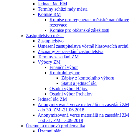
Jednací řád RM
Termíny schůzí rady města
Komise RM
Komise pro regeneraci městské památkové
rezervace
Komise pro občanské záležitosti
Zastupitelstvo města
Zastupitelstvo
Usnesení zastupitelstva včetně hlasovacích archů
Záznamy ze zasedání zastupitelstva
Termíny zasedání ZM
Výbory ZM
Finanční výbor
Kontrolní výbor
Zápisy z kontrolního výboru
Statut a jednací řád
Osadní výbor Hájov
Osadní výbor Prchalov
Jednací řád ZM
Anonymizovaná verze materiálů na zasedání ZM
- do 30. ZM -21.06.2018
Anonymizovaná verze materiálů na zasedání ZM
- od 31. ZM-13.09.2018
Územní a mapová problematika
Územní plán