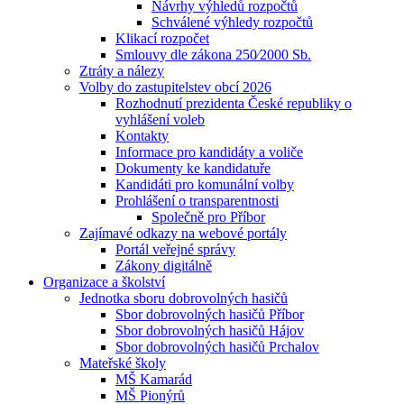
Návrhy výhledů rozpočtů
Schválené výhledy rozpočtů
Klikací rozpočet
Smlouvy dle zákona 250⁄2000 Sb.
Ztráty a nálezy
Volby do zastupitelstev obcí 2026
Rozhodnutí prezidenta České republiky o
vyhlášení voleb
Kontakty
Informace pro kandidáty a voliče
Dokumenty ke kandidatuře
Kandidáti pro komunální volby
Prohlášení o transparentnosti
Společně pro Příbor
Zajímavé odkazy na webové portály
Portál veřejné správy
Zákony digitálně
Organizace a školství
Jednotka sboru dobrovolných hasičů
Sbor dobrovolných hasičů Příbor
Sbor dobrovolných hasičů Hájov
Sbor dobrovolných hasičů Prchalov
Mateřské školy
MŠ Kamarád
MŠ Pionýrů