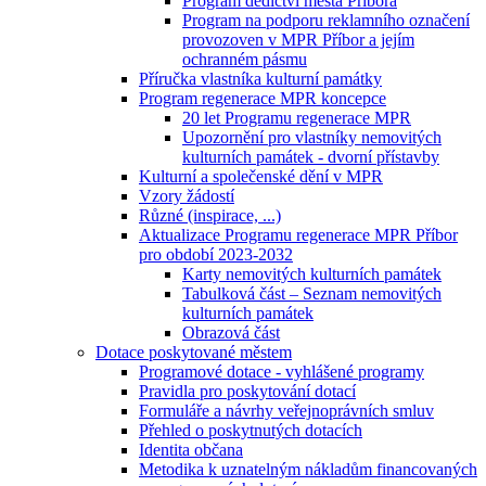
Program dědictví města Příbora
Program na podporu reklamního označení
provozoven v MPR Příbor a jejím
ochranném pásmu
Příručka vlastníka kulturní památky
Program regenerace MPR koncepce
20 let Programu regenerace MPR
Upozornění pro vlastníky nemovitých
kulturních památek - dvorní přístavby
Kulturní a společenské dění v MPR
Vzory žádostí
Různé (inspirace, ...)
Aktualizace Programu regenerace MPR Příbor
pro období 2023-2032
Karty nemovitých kulturních památek
Tabulková část – Seznam nemovitých
kulturních památek
Obrazová část
Dotace poskytované městem
Programové dotace - vyhlášené programy
Pravidla pro poskytování dotací
Formuláře a návrhy veřejnoprávních smluv
Přehled o poskytnutých dotacích
Identita občana
Metodika k uznatelným nákladům financovaných