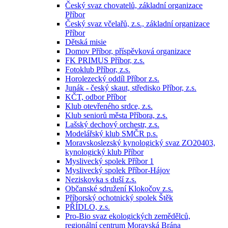
Český svaz chovatelů, základní organizace
Příbor
Český svaz včelařů, z.s., základní organizace
Příbor
Dětská misie
Domov Příbor, příspěvková organizace
FK PRIMUS Příbor, z.s.
Fotoklub Příbor, z.s.
Horolezecký oddíl Příbor z.s.
Junák - český skaut, středisko Příbor, z.s.
KČT, odbor Příbor
Klub otevřeného srdce, z.s.
Klub seniorů města Příbora, z.s.
Lašský dechový orchestr, z.s.
Modelářský klub SMČR p.s.
Moravskoslezský kynologický svaz ZO20403,
kynologický klub Příbor
Myslivecký spolek Příbor 1
Myslivecký spolek Příbor-Hájov
Neziskovka s duší z.s.
Občanské sdružení Klokočov z.s.
Příborský ochotnický spolek Štěk
PŘÍDLO, z.s.
Pro-Bio svaz ekologických zemědělců,
regionální centrum Moravská Brána