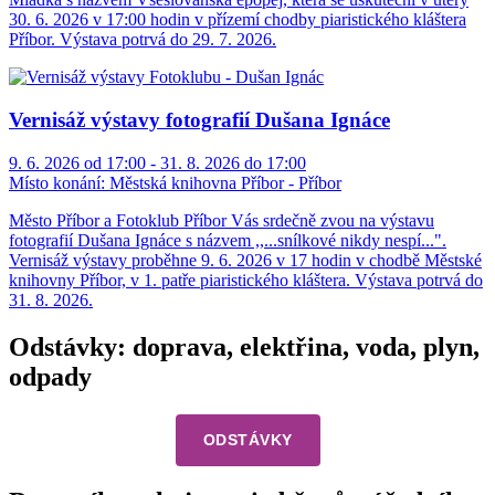
30. 6. 2026 v 17:00 hodin v přízemí chodby piaristického kláštera
Příbor. Výstava potrvá do 29. 7. 2026.
Vernisáž výstavy fotografií Dušana Ignáce
9. 6. 2026 od 17:00 - 31. 8. 2026 do 17:00
Místo konání:
Městská knihovna Příbor - Příbor
Město Příbor a Fotoklub Příbor Vás srdečně zvou na výstavu
fotografií Dušana Ignáce s názvem ,,...snílkové nikdy nespí...".
Vernisáž výstavy proběhne 9. 6. 2026 v 17 hodin v chodbě Městské
knihovny Příbor, v 1. patře piaristického kláštera. Výstava potrvá do
31. 8. 2026.
Odstávky: doprava, elektřina, voda, plyn,
odpady
ODSTÁVKY