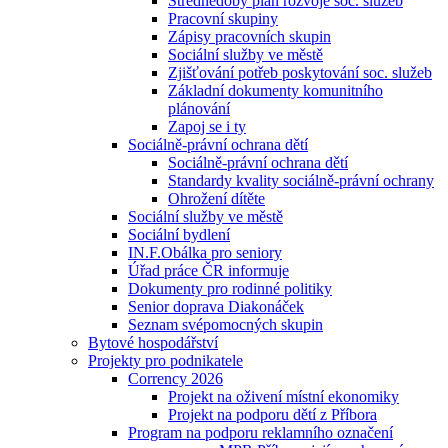
Střednědobý plán rozvoje soc. služeb
Pracovní skupiny
Zápisy pracovních skupin
Sociální služby ve městě
Zjišťování potřeb poskytování soc. služeb
Základní dokumenty komunitního
plánování
Zapoj se i ty
Sociálně-právní ochrana dětí
Sociálně-právní ochrana dětí
Standardy kvality sociálně-právní ochrany
Ohrožení dítěte
Sociální služby ve městě
Sociální bydlení
IN.F.Obálka pro seniory
Úřad práce ČR informuje
Dokumenty pro rodinné politiky
Senior doprava Diakonáček
Seznam svépomocných skupin
Bytové hospodářství
Projekty pro podnikatele
Corrency 2026
Projekt na oživení místní ekonomiky
Projekt na podporu dětí z Příbora
Program na podporu reklamního označení