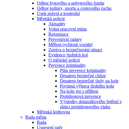
Odbor bytového a nebytového fondu
Odbor kultury, sportu a cestovního ruchu
Úsek právní a kontrolní
Městská policie
Aktuality
Volná pracovní místa
Rajonizace
Preventivní radary
Měření rychlosti vozidel
Zpráva o bezpečnostní situaci
Evidence jízdních kol
O městské policii
Prevence kriminality
Plán prevence kriminality
Desatero bezpečné chůze
Desatero bezpečné jízdy na kole
Povinná výbava jízdního kola
Na kolo jen s přilbou
Protidrogová prevence
Výsledky dotazníkového šetření v
rámci protidrogového vlaku
Městská knihovna
Rada města
Rada
Usnesení rady