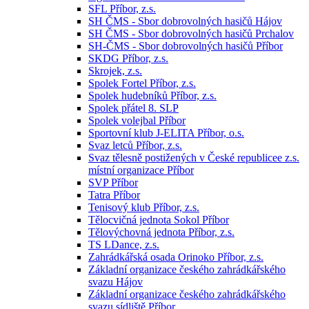
SFL Příbor, z.s.
SH ČMS - Sbor dobrovolných hasičů Hájov
SH ČMS - Sbor dobrovolných hasičů Prchalov
SH-ČMS - Sbor dobrovolných hasičů Příbor
SKDG Příbor, z.s.
Skrojek, z.s.
Spolek Fortel Příbor, z.s.
Spolek hudebníků Příbor, z.s.
Spolek přátel 8. SLP
Spolek volejbal Příbor
Sportovní klub J-ELITA Příbor, o.s.
Svaz letců Příbor, z.s.
Svaz tělesně postižených v České republicee z.s.
místní organizace Příbor
SVP Příbor
Tatra Příbor
Tenisový klub Příbor, z.s.
Tělocvičná jednota Sokol Příbor
Tělovýchovná jednota Příbor, z.s.
TS LDance, z.s.
Zahrádkářská osada Orinoko Příbor, z.s.
Základní organizace českého zahrádkářského
svazu Hájov
Základní organizace českého zahrádkářského
svazu sídliště Příbor