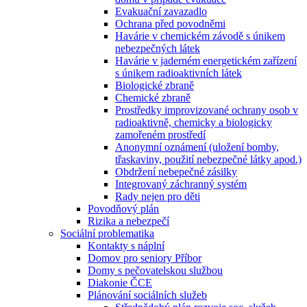
Evakuační zavazadlo
Ochrana před povodněmi
Havárie v chemickém závodě s únikem
nebezpečných látek
Havárie v jaderném energetickém zařízení
s únikem radioaktivních látek
Biologické zbraně
Chemické zbraně
Prostředky improvizované ochrany osob v
radioaktivně, chemicky a biologicky
zamořeném prostředí
Anonymní oznámení (uložení bomby,
třaskaviny, použití nebezpečné látky apod.)
Obdržení nebepečné zásilky
Integrovaný záchranný systém
Rady nejen pro děti
Povodňový plán
Rizika a nebezpečí
Sociální problematika
Kontakty s náplní
Domov pro seniory Příbor
Domy s pečovatelskou službou
Diakonie ČCE
Plánování sociálních služeb