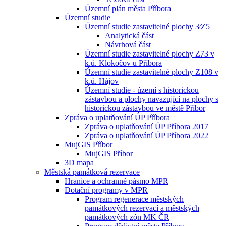
Územní plán města Příbora
Územní studie
Územní studie zastavitelné plochy 3⁄Z5
Analytická část
Návrhová část
Územní studie zastavitelné plochy Z73 v
k.ú. Klokočov u Příbora
Územní studie zastavitelné plochy Z108 v
k.ú. Hájov
Územní studie - území s historickou
zástavbou a plochy navazující na plochy s
historickou zástavbou ve městě Příbor
Zpráva o uplatňování ÚP Příbora
Zpráva o uplatňování ÚP Příbora 2017
Zpráva o uplatňování ÚP Příbora 2022
MujGIS Příbor
MujGIS Příbor
3D mapa
Městská památková rezervace
Hranice a ochranné pásmo MPR
Dotační programy v MPR
Program regenerace městských
památkových rezervací a městských
památkových zón MK ČR