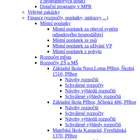
z programových dotací
Dotační programy v MPR
Veřejné zakázky
Finance (rozpočty, poplatky, smlouvy ...)
Místní poplatky
Místní poplatek za obecní systém
odpadového hospodářství
Místní poplatek ze psů
Místní poplatek za užívání VP
Místní poplatek z pobytu
Rozpočet města
Rozpočty ZŠ a MŠ
Základní škola Npor.Loma Příbor, Školní
1510, Příbor
Návrhy rozpočtů
Schválené rozpočty
Návrhy výhledů rozpočtů
Schválené výhledy rozpočtů
Základní škola Příbor, Jičínská 486, Příbor
Návrhy rozpočtů
Schválené rozpočty
Návrhy výhledů rozpočtů
Schválené výhledy rozpočtů
Mateřská škola Kamarád, Frenštátská
1370, Příbor