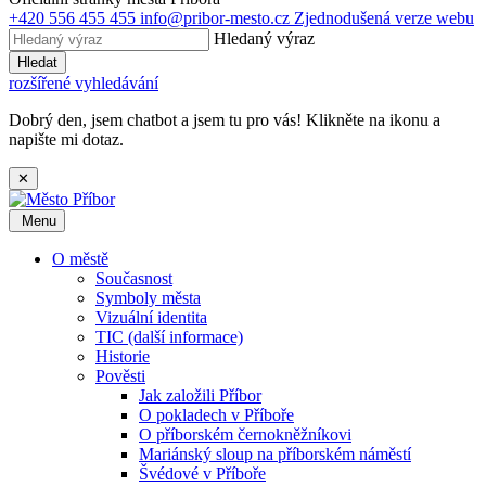
+420 556 455 455
info@pribor-mesto.cz
Zjednodušená verze webu
Hledaný výraz
Hledat
rozšířené vyhledávání
Dobrý den, jsem chatbot a jsem tu pro vás! Klikněte na ikonu a
napište mi dotaz.
✕
Menu
O městě
Současnost
Symboly města
Vizuální identita
TIC (další informace)
Historie
Pověsti
Jak založili Příbor
O pokladech v Příboře
O příborském černokněžníkovi
Mariánský sloup na příborském náměstí
Švédové v Příboře