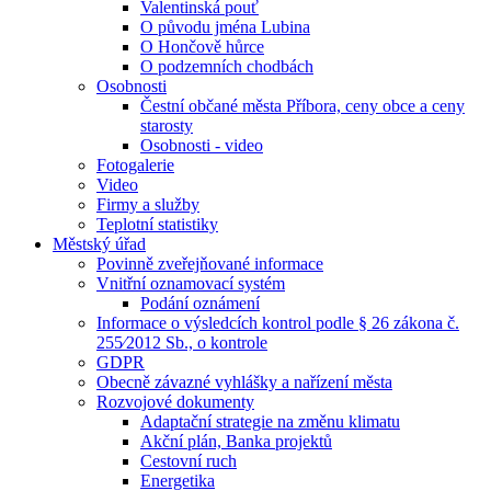
Valentinská pouť
O původu jména Lubina
O Hončově hůrce
O podzemních chodbách
Osobnosti
Čestní občané města Příbora, ceny obce a ceny
starosty
Osobnosti - video
Fotogalerie
Video
Firmy a služby
Teplotní statistiky
Městský úřad
Povinně zveřejňované informace
Vnitřní oznamovací systém
Podání oznámení
Informace o výsledcích kontrol podle § 26 zákona č.
255⁄2012 Sb., o kontrole
GDPR
Obecně závazné vyhlášky a nařízení města
Rozvojové dokumenty
Adaptační strategie na změnu klimatu
Akční plán, Banka projektů
Cestovní ruch
Energetika