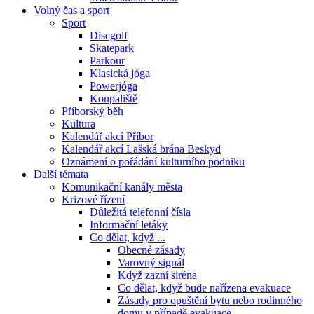
Volný čas a sport
Sport
Discgolf
Skatepark
Parkour
Klasická jóga
Powerjóga
Koupaliště
Příborský běh
Kultura
Kalendář akcí Příbor
Kalendář akcí Lašská brána Beskyd
Oznámení o pořádání kulturního podniku
Další témata
Komunikační kanály města
Krizové řízení
Důležitá telefonní čísla
Informační letáky
Co dělat, když ...
Obecné zásady
Varovný signál
Když zazní siréna
Co dělat, když bude nařízena evakuace
Zásady pro opuštění bytu nebo rodinného
domu v případě evakuace