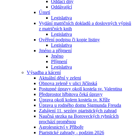
Oddací dny
Oddávající
Úmrtí
Legislativa
Vydání matričních dokladů a doslovných výpisů
z matričních knih
Legislativa
Ověření podpisu či kopie listiny
Legislativa
Jméno a příjmení
Jméno
Příjmení
Legislativa
Výsadba a kácení
Aktuální dění v zeleni
Obnova zeleně v ulici Jičínská
Postupné úpravy okolí kostela sv. Valentina
Předprostor hřbitova čeká úpravy
Úprava okolí kolem kostela sv. Kříže
Úprava u rodného domu Sigmunda Freuda
Zahájení 11. sezóny piaristických zahrad
Naučná stezka na Boroveckých rybnících
prochází proměnou
Agrolesnictví v Příboře
Piaristické zahrady - podzim 2026