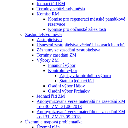
Jednací řád RM
Termíny schůzí rady města
Komise RM
Komise pro regeneraci městské památkové
rezervace
Komise pro občanské záležitosti
Zastupitelstvo města
Zastupitelstvo
Usnesení zastupitelstva včetně hlasovacích archů
Záznamy ze zasedání zastupitelstva
Termíny zasedání ZM
Výbory ZM
Finanční výbor
Kontrolní výbor
Zápisy z kontrolního výboru
Statut a jednací řád
Osadní výbor Hájov
Osadní výbor Prchalov
Jednací řád ZM
Anonymizovaná verze materiálů na zasedání ZM
- do 30. ZM -21.06.2018
Anonymizovaná verze materiálů na zasedání ZM
- od 31. ZM-13.09.2018
Územní a mapová problematika
Územní plán