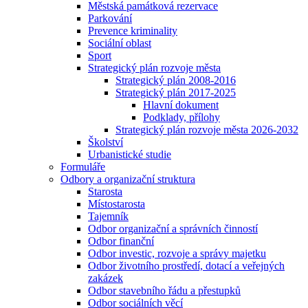
Městská památková rezervace
Parkování
Prevence kriminality
Sociální oblast
Sport
Strategický plán rozvoje města
Strategický plán 2008-2016
Strategický plán 2017-2025
Hlavní dokument
Podklady, přílohy
Strategický plán rozvoje města 2026-2032
Školství
Urbanistické studie
Formuláře
Odbory a organizační struktura
Starosta
Místostarosta
Tajemník
Odbor organizační a správních činností
Odbor finanční
Odbor investic, rozvoje a správy majetku
Odbor životního prostředí, dotací a veřejných
zakázek
Odbor stavebního řádu a přestupků
Odbor sociálních věcí