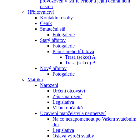
provozoven v MPR Příbor a jejím ochranném
pásmu
Hřbitovnictví
Kontaktní osoby
Ceník
Smuteční síň
Fotogalerie
Starý hřbitov
Fotogalerie
Plán starého hřbitova
Trasa (sekce) A
Trasa (sekce) B
Nový hřbitov
Fotogalerie
Matrika
Narození
Určení otcovství
Zápis narození
Legislativa
Vítání občánků
Uzavření manželství a partnerství
Na co nezapomenout po Vašem svatebním
dni
Legislativa
Oslava výročí svatby