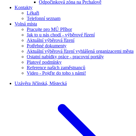
Odpočinková zóna na Prchalově
Kontakty
Lékaři
Telefonní seznam
Volná místa
Pracujte pro MÚ Příbor
Jak to u nás chodí - výběrové řízení
Aktuální výběrová řízení
Potřebné dokumenty
Aktuální výběrová řízení vyhlášená organizacemi města
Ostatní nabídky práce - pracovní portály
Platové podmínky
Reference našich zaměstnanců
Video - Pojďte do toho s námi!
Uzávěra Jičínská, Místecká