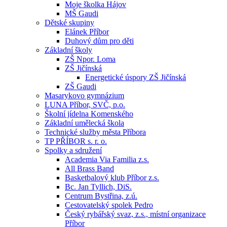
Moje školka Hájov
MŠ Gaudi
Dětské skupiny
Elánek Příbor
Duhový dům pro děti
Základní školy
ZŠ Npor. Loma
ZŠ Jičínská
Energetické úspory ZŠ Jičínská
ZŠ Gaudi
Masarykovo gymnázium
LUNA Příbor, SVČ, p.o.
Školní jídelna Komenského
Základní umělecká škola
Technické služby města Příbora
TP PŘÍBOR s. r. o.
Spolky a sdružení
Academia Via Familia z.s.
All Brass Band
Basketbalový klub Příbor z.s.
Bc. Jan Tyllich, DiS.
Centrum Bystřina, z.ú.
Cestovatelský spolek Pedro
Český rybářský svaz, z.s., místní organizace
Příbor