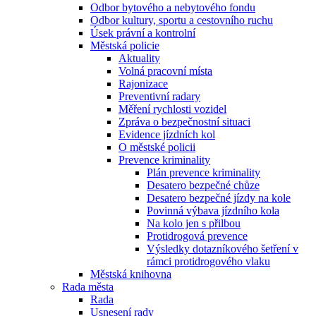
Odbor bytového a nebytového fondu
Odbor kultury, sportu a cestovního ruchu
Úsek právní a kontrolní
Městská policie
Aktuality
Volná pracovní místa
Rajonizace
Preventivní radary
Měření rychlosti vozidel
Zpráva o bezpečnostní situaci
Evidence jízdních kol
O městské policii
Prevence kriminality
Plán prevence kriminality
Desatero bezpečné chůze
Desatero bezpečné jízdy na kole
Povinná výbava jízdního kola
Na kolo jen s přilbou
Protidrogová prevence
Výsledky dotazníkového šetření v
rámci protidrogového vlaku
Městská knihovna
Rada města
Rada
Usnesení rady