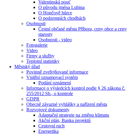
Valentinská pouť
O původu jména Lubina
O Hončově hůrce
O podzemních chodbách
Osobnosti
Čestní občané města Příbora, ceny obce a ceny
starosty
Osobnosti - video
Fotogalerie
Video
Firmy a služby
Teplotní statistiky
Městský úřad
Povinně zveřejňované informace
Vnitřní oznamovací systém
Podání oznámení
Informace o výsledcích kontrol podle § 26 zákona č.
255⁄2012 Sb., o kontrole
GDPR
Obecně závazné vyhlášky a nařízení města
Rozvojové dokumenty
Adaptační strategie na změnu klimatu
Akční plán, Banka projektů
Cestovní ruch
Energetika