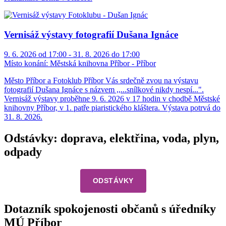
Vernisáž výstavy fotografií Dušana Ignáce
9. 6. 2026 od 17:00 - 31. 8. 2026 do 17:00
Místo konání:
Městská knihovna Příbor - Příbor
Město Příbor a Fotoklub Příbor Vás srdečně zvou na výstavu
fotografií Dušana Ignáce s názvem ,,...snílkové nikdy nespí...".
Vernisáž výstavy proběhne 9. 6. 2026 v 17 hodin v chodbě Městské
knihovny Příbor, v 1. patře piaristického kláštera. Výstava potrvá do
31. 8. 2026.
Odstávky: doprava, elektřina, voda, plyn,
odpady
ODSTÁVKY
Dotazník spokojenosti občanů s úředníky
MÚ Příbor