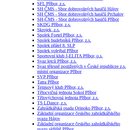
SFL Příbor, z.s.
SH ČMS - Sbor dobrovolných hasičů Hájov
SH ČMS - Sbor dobrovolných hasičů Prchalov
SH-ČMS - Sbor dobrovolných hasičů Příbor
SKDG Příbor, z.s.
Skrojek, z.s.
Spolek Fortel Příbor, z.s.
Spolek hudebníků Příbor, z.s.
Spolek přátel 8. SLP
Spolek volejbal Příbor
Sportovní klub J-ELITA Příbor, o.s.
Svaz letců Příbor, z.s.
Svaz tělesně postižených v České republicee z.s.
místní organizace Příbor
SVP Příbor
Tatra Příbor
Tenisový klub Příbor, z.s.
Tělocvičná jednota Sokol Příbor
Tělovýchovná jednota Příbor, z.s.
TS LDance, z.s.
Zahrádkářská osada Orinoko Příbor, z.s.
Základní organizace českého zahrádkářského
svazu Hájov
Základní organizace českého zahrádkářského
svazu sídliště Příbor