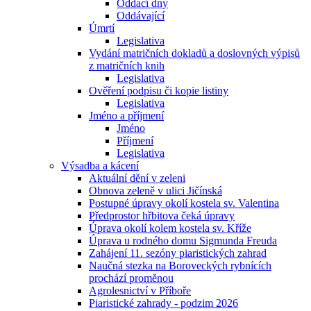
Oddací dny
Oddávající
Úmrtí
Legislativa
Vydání matričních dokladů a doslovných výpisů
z matričních knih
Legislativa
Ověření podpisu či kopie listiny
Legislativa
Jméno a příjmení
Jméno
Příjmení
Legislativa
Výsadba a kácení
Aktuální dění v zeleni
Obnova zeleně v ulici Jičínská
Postupné úpravy okolí kostela sv. Valentina
Předprostor hřbitova čeká úpravy
Úprava okolí kolem kostela sv. Kříže
Úprava u rodného domu Sigmunda Freuda
Zahájení 11. sezóny piaristických zahrad
Naučná stezka na Boroveckých rybnících
prochází proměnou
Agrolesnictví v Příboře
Piaristické zahrady - podzim 2026