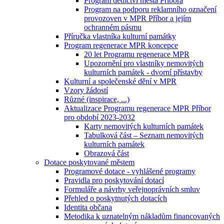
Program dědictví města Příbora
Program na podporu reklamního označení
provozoven v MPR Příbor a jejím
ochranném pásmu
Příručka vlastníka kulturní památky
Program regenerace MPR koncepce
20 let Programu regenerace MPR
Upozornění pro vlastníky nemovitých
kulturních památek - dvorní přístavby
Kulturní a společenské dění v MPR
Vzory žádostí
Různé (inspirace, ...)
Aktualizace Programu regenerace MPR Příbor
pro období 2023-2032
Karty nemovitých kulturních památek
Tabulková část – Seznam nemovitých
kulturních památek
Obrazová část
Dotace poskytované městem
Programové dotace - vyhlášené programy
Pravidla pro poskytování dotací
Formuláře a návrhy veřejnoprávních smluv
Přehled o poskytnutých dotacích
Identita občana
Metodika k uznatelným nákladům financovaných