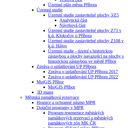
Územní plán města Příbora
Územní studie
Územní studie zastavitelné plochy 3⁄Z5
Analytická část
Návrhová část
Územní studie zastavitelné plochy Z73 v
k.ú. Klokočov u Příbora
Územní studie zastavitelné plochy Z108 v
k.ú. Hájov
Územní studie - území s historickou
zástavbou a plochy navazující na plochy s
historickou zástavbou ve městě Příbor
Zpráva o uplatňování ÚP Příbora
Zpráva o uplatňování ÚP Příbora 2017
Zpráva o uplatňování ÚP Příbora 2022
MujGIS Příbor
MujGIS Příbor
3D mapa
Městská památková rezervace
Hranice a ochranné pásmo MPR
Dotační programy v MPR
Program regenerace městských
památkových rezervací a městských
památkových zón MK ČR