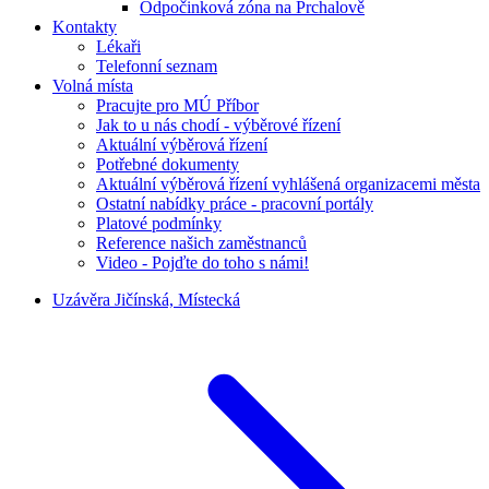
Odpočinková zóna na Prchalově
Kontakty
Lékaři
Telefonní seznam
Volná místa
Pracujte pro MÚ Příbor
Jak to u nás chodí - výběrové řízení
Aktuální výběrová řízení
Potřebné dokumenty
Aktuální výběrová řízení vyhlášená organizacemi města
Ostatní nabídky práce - pracovní portály
Platové podmínky
Reference našich zaměstnanců
Video - Pojďte do toho s námi!
Uzávěra Jičínská, Místecká