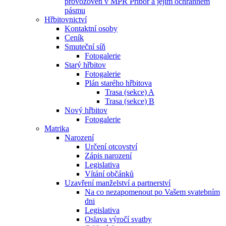
provozoven v MPR Příbor a jejím ochranném
pásmu
Hřbitovnictví
Kontaktní osoby
Ceník
Smuteční síň
Fotogalerie
Starý hřbitov
Fotogalerie
Plán starého hřbitova
Trasa (sekce) A
Trasa (sekce) B
Nový hřbitov
Fotogalerie
Matrika
Narození
Určení otcovství
Zápis narození
Legislativa
Vítání občánků
Uzavření manželství a partnerství
Na co nezapomenout po Vašem svatebním
dni
Legislativa
Oslava výročí svatby