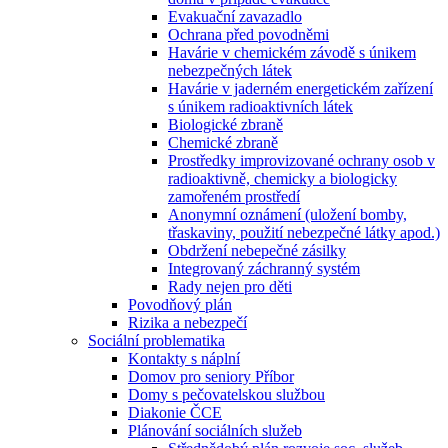
Evakuační zavazadlo
Ochrana před povodněmi
Havárie v chemickém závodě s únikem
nebezpečných látek
Havárie v jaderném energetickém zařízení
s únikem radioaktivních látek
Biologické zbraně
Chemické zbraně
Prostředky improvizované ochrany osob v
radioaktivně, chemicky a biologicky
zamořeném prostředí
Anonymní oznámení (uložení bomby,
třaskaviny, použití nebezpečné látky apod.)
Obdržení nebepečné zásilky
Integrovaný záchranný systém
Rady nejen pro děti
Povodňový plán
Rizika a nebezpečí
Sociální problematika
Kontakty s náplní
Domov pro seniory Příbor
Domy s pečovatelskou službou
Diakonie ČCE
Plánování sociálních služeb