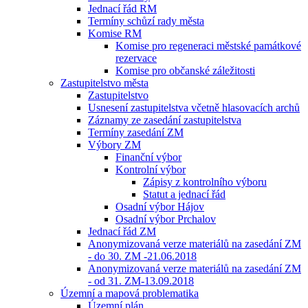
Jednací řád RM
Termíny schůzí rady města
Komise RM
Komise pro regeneraci městské památkové
rezervace
Komise pro občanské záležitosti
Zastupitelstvo města
Zastupitelstvo
Usnesení zastupitelstva včetně hlasovacích archů
Záznamy ze zasedání zastupitelstva
Termíny zasedání ZM
Výbory ZM
Finanční výbor
Kontrolní výbor
Zápisy z kontrolního výboru
Statut a jednací řád
Osadní výbor Hájov
Osadní výbor Prchalov
Jednací řád ZM
Anonymizovaná verze materiálů na zasedání ZM
- do 30. ZM -21.06.2018
Anonymizovaná verze materiálů na zasedání ZM
- od 31. ZM-13.09.2018
Územní a mapová problematika
Územní plán