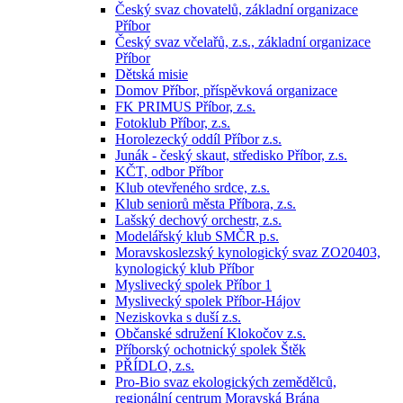
Český svaz chovatelů, základní organizace
Příbor
Český svaz včelařů, z.s., základní organizace
Příbor
Dětská misie
Domov Příbor, příspěvková organizace
FK PRIMUS Příbor, z.s.
Fotoklub Příbor, z.s.
Horolezecký oddíl Příbor z.s.
Junák - český skaut, středisko Příbor, z.s.
KČT, odbor Příbor
Klub otevřeného srdce, z.s.
Klub seniorů města Příbora, z.s.
Lašský dechový orchestr, z.s.
Modelářský klub SMČR p.s.
Moravskoslezský kynologický svaz ZO20403,
kynologický klub Příbor
Myslivecký spolek Příbor 1
Myslivecký spolek Příbor-Hájov
Neziskovka s duší z.s.
Občanské sdružení Klokočov z.s.
Příborský ochotnický spolek Štěk
PŘÍDLO, z.s.
Pro-Bio svaz ekologických zemědělců,
regionální centrum Moravská Brána