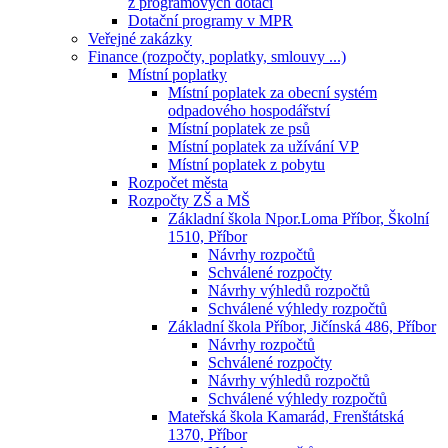
z programových dotací
Dotační programy v MPR
Veřejné zakázky
Finance (rozpočty, poplatky, smlouvy ...)
Místní poplatky
Místní poplatek za obecní systém
odpadového hospodářství
Místní poplatek ze psů
Místní poplatek za užívání VP
Místní poplatek z pobytu
Rozpočet města
Rozpočty ZŠ a MŠ
Základní škola Npor.Loma Příbor, Školní
1510, Příbor
Návrhy rozpočtů
Schválené rozpočty
Návrhy výhledů rozpočtů
Schválené výhledy rozpočtů
Základní škola Příbor, Jičínská 486, Příbor
Návrhy rozpočtů
Schválené rozpočty
Návrhy výhledů rozpočtů
Schválené výhledy rozpočtů
Mateřská škola Kamarád, Frenštátská
1370, Příbor