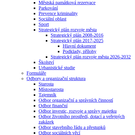
Městská památková rezervace
Parkování
Prevence kriminality
Sociální oblast
Sport
Strategický plán rozvoje města
Strategický plán 2008-2016
Strategický plán 2017-2025
Hlavní dokument
Podklady, přílohy
Strategický plán rozvoje města 2026-2032
Školství
Urbanistické studie
Formuláře
Odbory a organizační struktura
Starosta
Místostarosta
Tajemník
Odbor organizační a správních činností
Odbor finanční
Odbor investic, rozvoje a správy majetku
Odbor životního prostředí, dotací a veřejných
zakázek
Odbor stavebního řádu a přestupků
Odbor sociálních věcí