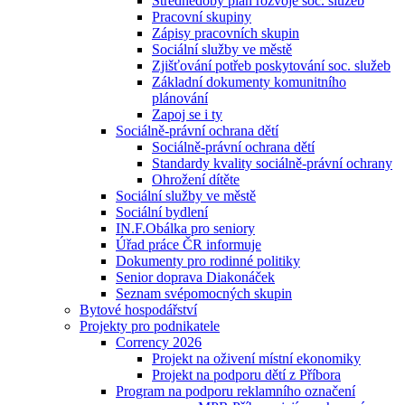
Střednědobý plán rozvoje soc. služeb
Pracovní skupiny
Zápisy pracovních skupin
Sociální služby ve městě
Zjišťování potřeb poskytování soc. služeb
Základní dokumenty komunitního
plánování
Zapoj se i ty
Sociálně-právní ochrana dětí
Sociálně-právní ochrana dětí
Standardy kvality sociálně-právní ochrany
Ohrožení dítěte
Sociální služby ve městě
Sociální bydlení
IN.F.Obálka pro seniory
Úřad práce ČR informuje
Dokumenty pro rodinné politiky
Senior doprava Diakonáček
Seznam svépomocných skupin
Bytové hospodářství
Projekty pro podnikatele
Corrency 2026
Projekt na oživení místní ekonomiky
Projekt na podporu dětí z Příbora
Program na podporu reklamního označení