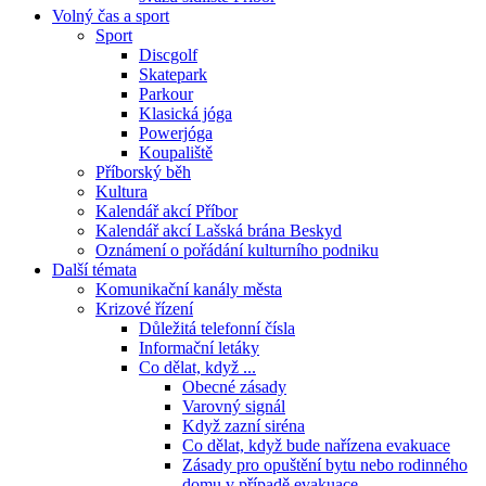
Volný čas a sport
Sport
Discgolf
Skatepark
Parkour
Klasická jóga
Powerjóga
Koupaliště
Příborský běh
Kultura
Kalendář akcí Příbor
Kalendář akcí Lašská brána Beskyd
Oznámení o pořádání kulturního podniku
Další témata
Komunikační kanály města
Krizové řízení
Důležitá telefonní čísla
Informační letáky
Co dělat, když ...
Obecné zásady
Varovný signál
Když zazní siréna
Co dělat, když bude nařízena evakuace
Zásady pro opuštění bytu nebo rodinného
domu v případě evakuace