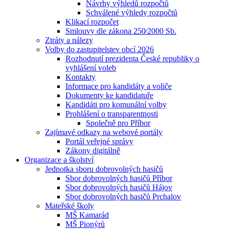
Návrhy výhledů rozpočtů
Schválené výhledy rozpočtů
Klikací rozpočet
Smlouvy dle zákona 250⁄2000 Sb.
Ztráty a nálezy
Volby do zastupitelstev obcí 2026
Rozhodnutí prezidenta České republiky o
vyhlášení voleb
Kontakty
Informace pro kandidáty a voliče
Dokumenty ke kandidatuře
Kandidáti pro komunální volby
Prohlášení o transparentnosti
Společně pro Příbor
Zajímavé odkazy na webové portály
Portál veřejné správy
Zákony digitálně
Organizace a školství
Jednotka sboru dobrovolných hasičů
Sbor dobrovolných hasičů Příbor
Sbor dobrovolných hasičů Hájov
Sbor dobrovolných hasičů Prchalov
Mateřské školy
MŠ Kamarád
MŠ Pionýrů