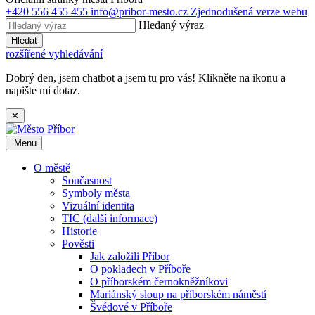
+420 556 455 455
info@pribor-mesto.cz
Zjednodušená verze webu
Hledaný výraz
Hledat
rozšířené vyhledávání
Dobrý den, jsem chatbot a jsem tu pro vás! Klikněte na ikonu a
napište mi dotaz.
✕
Menu
O městě
Současnost
Symboly města
Vizuální identita
TIC (další informace)
Historie
Pověsti
Jak založili Příbor
O pokladech v Příboře
O příborském černokněžníkovi
Mariánský sloup na příborském náměstí
Švédové v Příboře