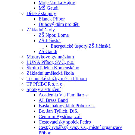
Moje školka Hájov
MŠ Gaudi
Dětské skupiny
Elánek Příbor
Duhový dům pro děti
Základní školy
ZŠ Npor. Loma
ZŠ Jičínská
Energetické úspory ZŠ Jičínská
ZŠ Gaudi
Masarykovo gymnázium
LUNA Příbor, SVČ, p.o.
Školní jídelna Komenského
Základní umělecká škola
Technické služby města Příbora
TP PŘÍBOR s. r. o.
Spolky a sdružení
Academia Via Familia z.s.
All Brass Band
Basketbalový klub Příbor z.s.
Bc. Jan Tyllich, DiS.
Centrum Bystřina, z.ú.
Cestovatelský spolek Pedro
Český rybářský svaz, z.s., místní organizace
Příbor