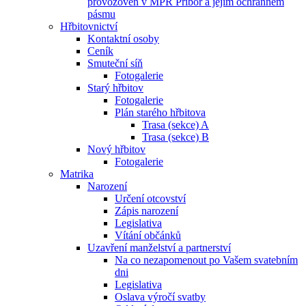
provozoven v MPR Příbor a jejím ochranném
pásmu
Hřbitovnictví
Kontaktní osoby
Ceník
Smuteční síň
Fotogalerie
Starý hřbitov
Fotogalerie
Plán starého hřbitova
Trasa (sekce) A
Trasa (sekce) B
Nový hřbitov
Fotogalerie
Matrika
Narození
Určení otcovství
Zápis narození
Legislativa
Vítání občánků
Uzavření manželství a partnerství
Na co nezapomenout po Vašem svatebním
dni
Legislativa
Oslava výročí svatby