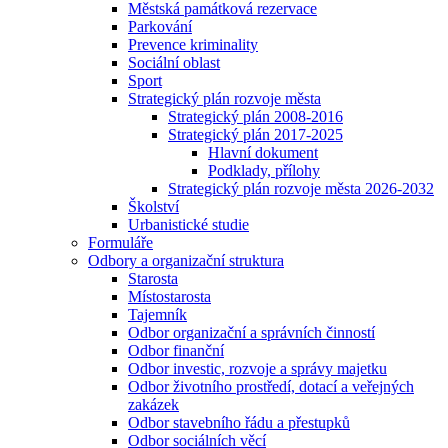
Městská památková rezervace
Parkování
Prevence kriminality
Sociální oblast
Sport
Strategický plán rozvoje města
Strategický plán 2008-2016
Strategický plán 2017-2025
Hlavní dokument
Podklady, přílohy
Strategický plán rozvoje města 2026-2032
Školství
Urbanistické studie
Formuláře
Odbory a organizační struktura
Starosta
Místostarosta
Tajemník
Odbor organizační a správních činností
Odbor finanční
Odbor investic, rozvoje a správy majetku
Odbor životního prostředí, dotací a veřejných
zakázek
Odbor stavebního řádu a přestupků
Odbor sociálních věcí