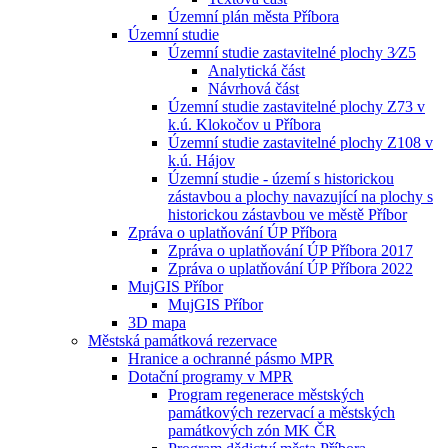
Územní plán města Příbora
Územní studie
Územní studie zastavitelné plochy 3⁄Z5
Analytická část
Návrhová část
Územní studie zastavitelné plochy Z73 v
k.ú. Klokočov u Příbora
Územní studie zastavitelné plochy Z108 v
k.ú. Hájov
Územní studie - území s historickou
zástavbou a plochy navazující na plochy s
historickou zástavbou ve městě Příbor
Zpráva o uplatňování ÚP Příbora
Zpráva o uplatňování ÚP Příbora 2017
Zpráva o uplatňování ÚP Příbora 2022
MujGIS Příbor
MujGIS Příbor
3D mapa
Městská památková rezervace
Hranice a ochranné pásmo MPR
Dotační programy v MPR
Program regenerace městských
památkových rezervací a městských
památkových zón MK ČR