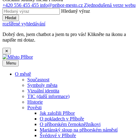
+420 556 455 455
info@pribor-mesto.cz
Zjednodušená verze webu
Hledaný výraz
Hledat
rozšířené vyhledávání
Dobrý den, jsem chatbot a jsem tu pro vás! Klikněte na ikonu a
napište mi dotaz.
✕
Menu
O městě
Současnost
Symboly města
Vizuální identita
TIC (další informace)
Historie
Pověsti
Jak založili Příbor
O pokladech v Příboře
O příborském černokněžníkovi
Mariánský sloup na příborském náměstí
Švédové v Příboře