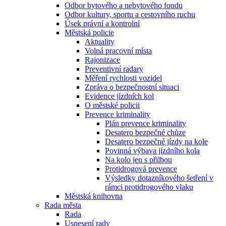
Odbor bytového a nebytového fondu
Odbor kultury, sportu a cestovního ruchu
Úsek právní a kontrolní
Městská policie
Aktuality
Volná pracovní místa
Rajonizace
Preventivní radary
Měření rychlosti vozidel
Zpráva o bezpečnostní situaci
Evidence jízdních kol
O městské policii
Prevence kriminality
Plán prevence kriminality
Desatero bezpečné chůze
Desatero bezpečné jízdy na kole
Povinná výbava jízdního kola
Na kolo jen s přilbou
Protidrogová prevence
Výsledky dotazníkového šetření v
rámci protidrogového vlaku
Městská knihovna
Rada města
Rada
Usnesení rady