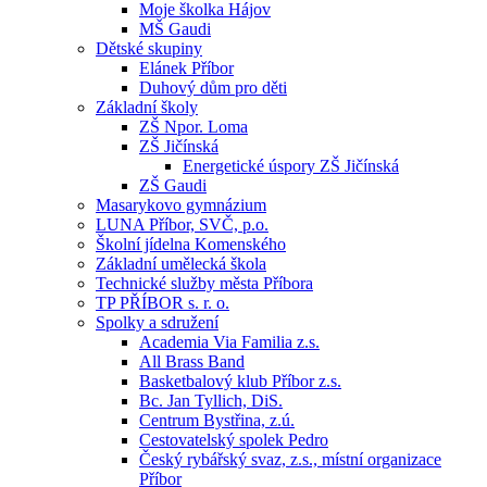
Moje školka Hájov
MŠ Gaudi
Dětské skupiny
Elánek Příbor
Duhový dům pro děti
Základní školy
ZŠ Npor. Loma
ZŠ Jičínská
Energetické úspory ZŠ Jičínská
ZŠ Gaudi
Masarykovo gymnázium
LUNA Příbor, SVČ, p.o.
Školní jídelna Komenského
Základní umělecká škola
Technické služby města Příbora
TP PŘÍBOR s. r. o.
Spolky a sdružení
Academia Via Familia z.s.
All Brass Band
Basketbalový klub Příbor z.s.
Bc. Jan Tyllich, DiS.
Centrum Bystřina, z.ú.
Cestovatelský spolek Pedro
Český rybářský svaz, z.s., místní organizace
Příbor