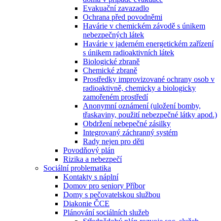
Evakuační zavazadlo
Ochrana před povodněmi
Havárie v chemickém závodě s únikem
nebezpečných látek
Havárie v jaderném energetickém zařízení
s únikem radioaktivních látek
Biologické zbraně
Chemické zbraně
Prostředky improvizované ochrany osob v
radioaktivně, chemicky a biologicky
zamořeném prostředí
Anonymní oznámení (uložení bomby,
třaskaviny, použití nebezpečné látky apod.)
Obdržení nebepečné zásilky
Integrovaný záchranný systém
Rady nejen pro děti
Povodňový plán
Rizika a nebezpečí
Sociální problematika
Kontakty s náplní
Domov pro seniory Příbor
Domy s pečovatelskou službou
Diakonie ČCE
Plánování sociálních služeb