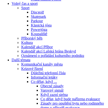
Volný čas a sport
Sport
Discgolf
Skatepark
Parkour
Klasická jóga
Powerjóga
Koupaliště
Příborský běh
Kultura
Kalendář akcí Příbor
Kalendář akcí Lašská brána Beskyd
Oznámení o pořádání kulturního podniku
Další témata
Komunikační kanály města
Krizové řízení
Důležitá telefonní čísla
Informační letáky
Co dělat, když ...
Obecné zásady
Varovný signál
Když zazní siréna
Co dělat, když bude nařízena evakuace
Zásady pro opuštění bytu nebo rodinného
domu v případě evakuace