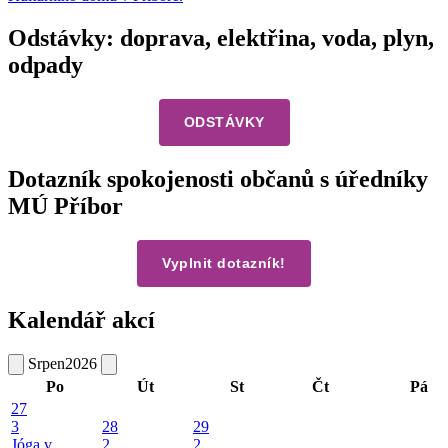
Odstávky: doprava, elektřina, voda, plyn,
odpady
ODSTÁVKY
Dotazník spokojenosti občanů s úředníky
MÚ Příbor
Vyplnit dotazník!
Kalendář akcí
Srpen
2026
Po
Út
St
Čt
Pá
27
3
28
29
Jóga v
2
2