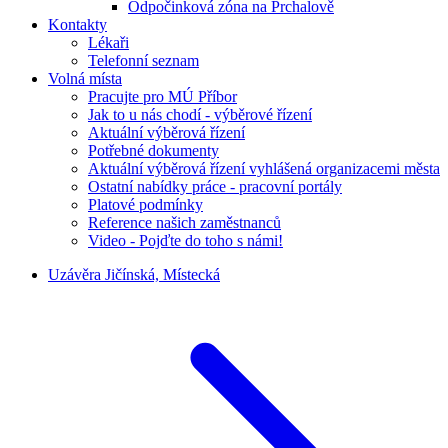
Odpočinková zóna na Prchalově
Kontakty
Lékaři
Telefonní seznam
Volná místa
Pracujte pro MÚ Příbor
Jak to u nás chodí - výběrové řízení
Aktuální výběrová řízení
Potřebné dokumenty
Aktuální výběrová řízení vyhlášená organizacemi města
Ostatní nabídky práce - pracovní portály
Platové podmínky
Reference našich zaměstnanců
Video - Pojďte do toho s námi!
Uzávěra Jičínská, Místecká