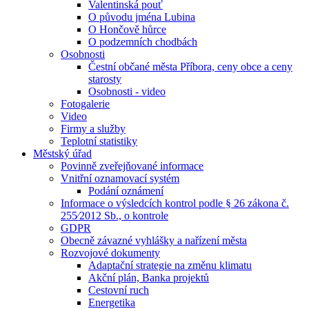
Valentinská pouť
O původu jména Lubina
O Hončově hůrce
O podzemních chodbách
Osobnosti
Čestní občané města Příbora, ceny obce a ceny
starosty
Osobnosti - video
Fotogalerie
Video
Firmy a služby
Teplotní statistiky
Městský úřad
Povinně zveřejňované informace
Vnitřní oznamovací systém
Podání oznámení
Informace o výsledcích kontrol podle § 26 zákona č.
255⁄2012 Sb., o kontrole
GDPR
Obecně závazné vyhlášky a nařízení města
Rozvojové dokumenty
Adaptační strategie na změnu klimatu
Akční plán, Banka projektů
Cestovní ruch
Energetika