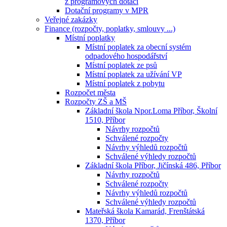
z programových dotací
Dotační programy v MPR
Veřejné zakázky
Finance (rozpočty, poplatky, smlouvy ...)
Místní poplatky
Místní poplatek za obecní systém
odpadového hospodářství
Místní poplatek ze psů
Místní poplatek za užívání VP
Místní poplatek z pobytu
Rozpočet města
Rozpočty ZŠ a MŠ
Základní škola Npor.Loma Příbor, Školní
1510, Příbor
Návrhy rozpočtů
Schválené rozpočty
Návrhy výhledů rozpočtů
Schválené výhledy rozpočtů
Základní škola Příbor, Jičínská 486, Příbor
Návrhy rozpočtů
Schválené rozpočty
Návrhy výhledů rozpočtů
Schválené výhledy rozpočtů
Mateřská škola Kamarád, Frenštátská
1370, Příbor