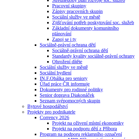
Střednědobý plán rozvoje soc. služeb
Pracovní skupiny
Zápisy pracovních skupin
Sociální služby ve městě
Zjišťování potřeb poskytování soc. služeb
Základní dokumenty komunitního
plánování
Zapoj se i ty
Sociálně-právní ochrana dětí
Sociálně-právní ochrana dětí
Standardy kvality sociálně-právní ochrany
Ohrožení dítěte
Sociální služby ve městě
Sociální bydlení
IN.F.Obálka pro seniory
Úřad práce ČR informuje
Dokumenty pro rodinné politiky
Senior doprava Diakonáček
Seznam svépomocných skupin
Bytové hospodářství
Projekty pro podnikatele
Corrency 2026
Projekt na oživení místní ekonomiky
Projekt na podporu dětí z Příbora
Program na podporu reklamního označení