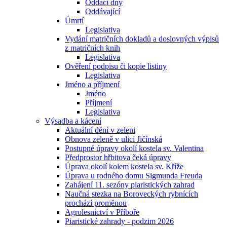
Oddací dny
Oddávající
Úmrtí
Legislativa
Vydání matričních dokladů a doslovných výpisů
z matričních knih
Legislativa
Ověření podpisu či kopie listiny
Legislativa
Jméno a příjmení
Jméno
Příjmení
Legislativa
Výsadba a kácení
Aktuální dění v zeleni
Obnova zeleně v ulici Jičínská
Postupné úpravy okolí kostela sv. Valentina
Předprostor hřbitova čeká úpravy
Úprava okolí kolem kostela sv. Kříže
Úprava u rodného domu Sigmunda Freuda
Zahájení 11. sezóny piaristických zahrad
Naučná stezka na Boroveckých rybnících
prochází proměnou
Agrolesnictví v Příboře
Piaristické zahrady - podzim 2026