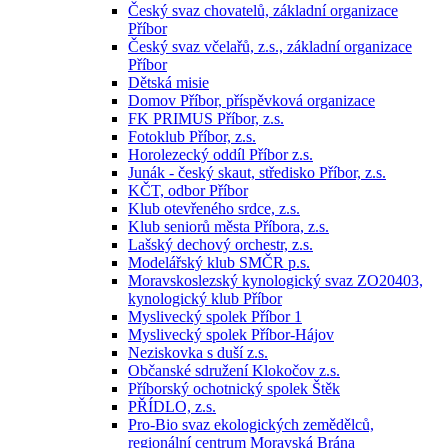
Český svaz chovatelů, základní organizace
Příbor
Český svaz včelařů, z.s., základní organizace
Příbor
Dětská misie
Domov Příbor, příspěvková organizace
FK PRIMUS Příbor, z.s.
Fotoklub Příbor, z.s.
Horolezecký oddíl Příbor z.s.
Junák - český skaut, středisko Příbor, z.s.
KČT, odbor Příbor
Klub otevřeného srdce, z.s.
Klub seniorů města Příbora, z.s.
Lašský dechový orchestr, z.s.
Modelářský klub SMČR p.s.
Moravskoslezský kynologický svaz ZO20403,
kynologický klub Příbor
Myslivecký spolek Příbor 1
Myslivecký spolek Příbor-Hájov
Neziskovka s duší z.s.
Občanské sdružení Klokočov z.s.
Příborský ochotnický spolek Štěk
PŘÍDLO, z.s.
Pro-Bio svaz ekologických zemědělců,
regionální centrum Moravská Brána