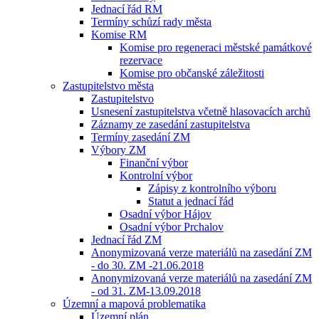
Jednací řád RM
Termíny schůzí rady města
Komise RM
Komise pro regeneraci městské památkové
rezervace
Komise pro občanské záležitosti
Zastupitelstvo města
Zastupitelstvo
Usnesení zastupitelstva včetně hlasovacích archů
Záznamy ze zasedání zastupitelstva
Termíny zasedání ZM
Výbory ZM
Finanční výbor
Kontrolní výbor
Zápisy z kontrolního výboru
Statut a jednací řád
Osadní výbor Hájov
Osadní výbor Prchalov
Jednací řád ZM
Anonymizovaná verze materiálů na zasedání ZM
- do 30. ZM -21.06.2018
Anonymizovaná verze materiálů na zasedání ZM
- od 31. ZM-13.09.2018
Územní a mapová problematika
Územní plán