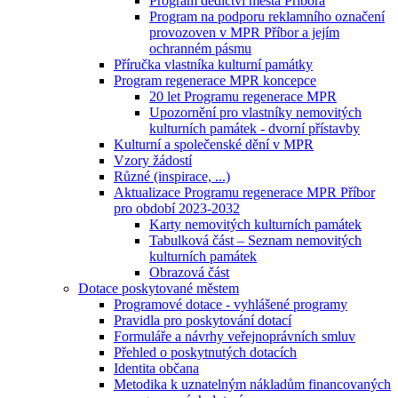
Program dědictví města Příbora
Program na podporu reklamního označení
provozoven v MPR Příbor a jejím
ochranném pásmu
Příručka vlastníka kulturní památky
Program regenerace MPR koncepce
20 let Programu regenerace MPR
Upozornění pro vlastníky nemovitých
kulturních památek - dvorní přístavby
Kulturní a společenské dění v MPR
Vzory žádostí
Různé (inspirace, ...)
Aktualizace Programu regenerace MPR Příbor
pro období 2023-2032
Karty nemovitých kulturních památek
Tabulková část – Seznam nemovitých
kulturních památek
Obrazová část
Dotace poskytované městem
Programové dotace - vyhlášené programy
Pravidla pro poskytování dotací
Formuláře a návrhy veřejnoprávních smluv
Přehled o poskytnutých dotacích
Identita občana
Metodika k uznatelným nákladům financovaných