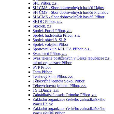
SFL Příbor, z.s.
SH ČMS - Sbor dobrovolných hasičů Hájov
SH ČMS - Sbor dobrovolných hasičů Prchalov
SH-ČMS - Sbor dobrovolných hasičů Příbor
SKDG Příbor, z.s.
Skrojek, z.s.
Spolek Fortel Příbor, z.s.
Spolek hudebníků Příbor, z.s.
Spolek přátel 8. SLP
Spolek volejbal Příbor
Sportovní klub J-ELITA Příbor, o.s.
Svaz letců Příbor, z.s.
Svaz tělesně postižených v České republicee z.s.
místní organizace Příbor
SVP Příbor
Tatra Příbor
Tenisový klub Příbor, z.s.
Tělocvičná jednota Sokol Příbor
Tělovýchovná jednota Příbor, z.s.
TS LDance, z.s.
Zahrádkářská osada Orinoko Příbor, z.s.
Základní organizace českého zahrádkářského
svazu Hájov
Základní organizace českého zahrádkářského
svazu sídliště Příbor