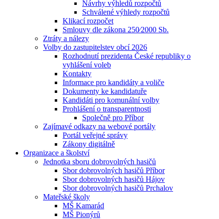
Návrhy výhledů rozpočtů
Schválené výhledy rozpočtů
Klikací rozpočet
Smlouvy dle zákona 250⁄2000 Sb.
Ztráty a nálezy
Volby do zastupitelstev obcí 2026
Rozhodnutí prezidenta České republiky o
vyhlášení voleb
Kontakty
Informace pro kandidáty a voliče
Dokumenty ke kandidatuře
Kandidáti pro komunální volby
Prohlášení o transparentnosti
Společně pro Příbor
Zajímavé odkazy na webové portály
Portál veřejné správy
Zákony digitálně
Organizace a školství
Jednotka sboru dobrovolných hasičů
Sbor dobrovolných hasičů Příbor
Sbor dobrovolných hasičů Hájov
Sbor dobrovolných hasičů Prchalov
Mateřské školy
MŠ Kamarád
MŠ Pionýrů