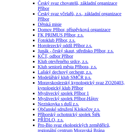
Český svaz chovatelů, základní organizace
Příbor
Český svaz včelařů, z.s., základní organizace
Příbor
Dětská misie
Domov Příbor, příspěvková organizace
FK PRIMUS Příbor, z.s.
Fotoklub Příbor, z.s.
Horolezecký oddíl Příbor z.s.
Junák - český skaut, středisko Příbor, z.s.
KČT, odbor Příbor
Klub otevřeného srdce, z.s.
Klub seniorů města Příbora, z.s.
Lašský dechový orchestr, z.s.
Modelářský klub SMČR p.s.
Moravskoslezský kynologický svaz ZO20403,
kynologický klub Příbor
Myslivecký spolek Příbor 1
Myslivecký spolek Příbor-Hájov
Neziskovka s duší z.s.
Občanské sdružení Klokočov z.s.
Příborský ochotnický spolek Štěk
PŘÍDLO, z.s.
Pro-Bio svaz ekologických zemědělců,
regionální centrum Moravská Brána