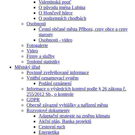
Valentinská pouť
O původu jména Lubina
O Hončově hůrce
O podzemních chodbách
Osobnosti
Čestní občané města Příbora, ceny obce a ceny
starosty
Osobnosti - video
Fotogalerie
Video
Firmy a služby
Teplotní statistiky
Městský úřad
Povinně zveřejňované informace
Vnitřní oznamovací systém
Podání oznámení
Informace o výsledcích kontrol podle § 26 zákona č.
255⁄2012 Sb., o kontrole
GDPR
Obecně závazné vyhlášky a nařízení města
Rozvojové dokumenty
Adaptační strategie na změnu klimatu
Akční plán, Banka projektů
Cestovní ruch
Energetika