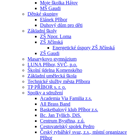
Moje školka Hájov
MŠ Gaudi
Dětské skupiny
Elánek Příbor
Duhový dům pro děti
Základní školy
ZŠ Npor. Loma
ZŠ Jičínská
Energetické úspory ZŠ Jičínská
ZŠ Gaudi
Masarykovo gymnázium
LUNA Příbor, SVČ, p.o.
Školní jídelna Komenského
Základní umělecká škola
Technické služby města Příbora
TP PŘÍBOR s. r. o.
Spolky a sdružení
Academia Via Familia z.s.
All Brass Band
Basketbalový klub Příbor z.s.
Bc. Jan Tyllich, DiS.
Centrum Bystřina, z.ú.
Cestovatelský spolek Pedro
Český rybářský svaz, z.s., místní organizace
Příbor