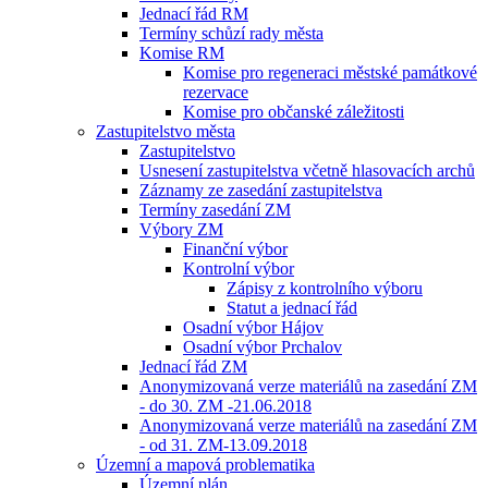
Jednací řád RM
Termíny schůzí rady města
Komise RM
Komise pro regeneraci městské památkové
rezervace
Komise pro občanské záležitosti
Zastupitelstvo města
Zastupitelstvo
Usnesení zastupitelstva včetně hlasovacích archů
Záznamy ze zasedání zastupitelstva
Termíny zasedání ZM
Výbory ZM
Finanční výbor
Kontrolní výbor
Zápisy z kontrolního výboru
Statut a jednací řád
Osadní výbor Hájov
Osadní výbor Prchalov
Jednací řád ZM
Anonymizovaná verze materiálů na zasedání ZM
- do 30. ZM -21.06.2018
Anonymizovaná verze materiálů na zasedání ZM
- od 31. ZM-13.09.2018
Územní a mapová problematika
Územní plán