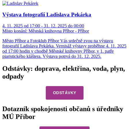
Výstava fotografií Ladislava Pekárka
4. 11. 2025 od 17:00 - 31. 12. 2025 do 00:00
Místo konání:
Městská knihovna Příbor - Příbor
Město Příbor a Fotoklub Příbor Vás srdečně zvou na výstavu
fotografií Ladislava Pekárka. Vernisáž výstavy proběhne 4. 11. 2025
od 17:00 hodin v chodbě Městské knihovny Příbor, v 1. patře
piaristického kláštera. Výstava potrvá do 31. 12. 2025.
Odstávky: doprava, elektřina, voda, plyn,
odpady
ODSTÁVKY
Dotazník spokojenosti občanů s úředníky
MÚ Příbor