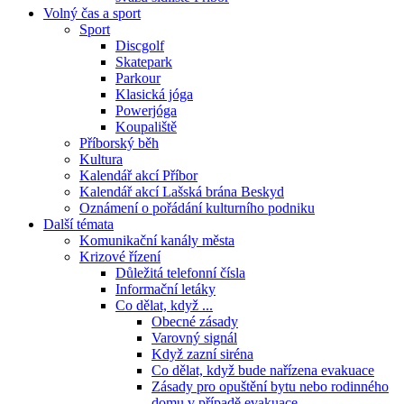
Volný čas a sport
Sport
Discgolf
Skatepark
Parkour
Klasická jóga
Powerjóga
Koupaliště
Příborský běh
Kultura
Kalendář akcí Příbor
Kalendář akcí Lašská brána Beskyd
Oznámení o pořádání kulturního podniku
Další témata
Komunikační kanály města
Krizové řízení
Důležitá telefonní čísla
Informační letáky
Co dělat, když ...
Obecné zásady
Varovný signál
Když zazní siréna
Co dělat, když bude nařízena evakuace
Zásady pro opuštění bytu nebo rodinného
domu v případě evakuace