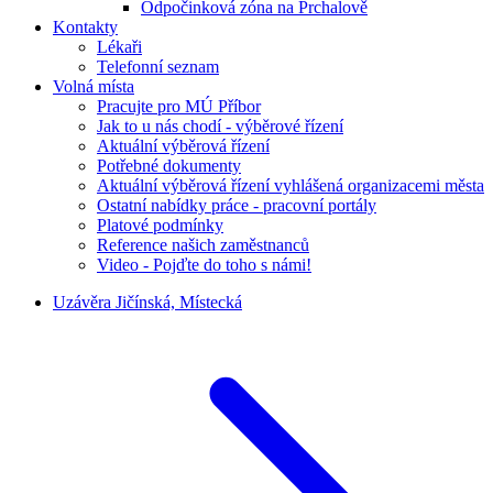
Odpočinková zóna na Prchalově
Kontakty
Lékaři
Telefonní seznam
Volná místa
Pracujte pro MÚ Příbor
Jak to u nás chodí - výběrové řízení
Aktuální výběrová řízení
Potřebné dokumenty
Aktuální výběrová řízení vyhlášená organizacemi města
Ostatní nabídky práce - pracovní portály
Platové podmínky
Reference našich zaměstnanců
Video - Pojďte do toho s námi!
Uzávěra Jičínská, Místecká