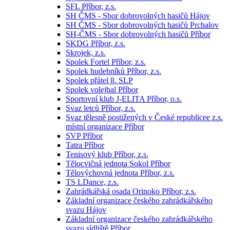
SFL Příbor, z.s.
SH ČMS - Sbor dobrovolných hasičů Hájov
SH ČMS - Sbor dobrovolných hasičů Prchalov
SH-ČMS - Sbor dobrovolných hasičů Příbor
SKDG Příbor, z.s.
Skrojek, z.s.
Spolek Fortel Příbor, z.s.
Spolek hudebníků Příbor, z.s.
Spolek přátel 8. SLP
Spolek volejbal Příbor
Sportovní klub J-ELITA Příbor, o.s.
Svaz letců Příbor, z.s.
Svaz tělesně postižených v České republicee z.s.
místní organizace Příbor
SVP Příbor
Tatra Příbor
Tenisový klub Příbor, z.s.
Tělocvičná jednota Sokol Příbor
Tělovýchovná jednota Příbor, z.s.
TS LDance, z.s.
Zahrádkářská osada Orinoko Příbor, z.s.
Základní organizace českého zahrádkářského
svazu Hájov
Základní organizace českého zahrádkářského
svazu sídliště Příbor