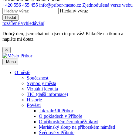
+420 556 455 455
info@pribor-mesto.cz
Zjednodušená verze webu
Hledaný výraz
Hledat
rozšířené vyhledávání
Dobrý den, jsem chatbot a jsem tu pro vás! Klikněte na ikonu a
napište mi dotaz.
✕
Menu
O městě
Současnost
Symboly města
Vizuální identita
TIC (další informace)
Historie
Pověsti
Jak založili Příbor
O pokladech v Příboře
O příborském černokněžníkovi
Mariánský sloup na příborském náměstí
Švédové v Příboře