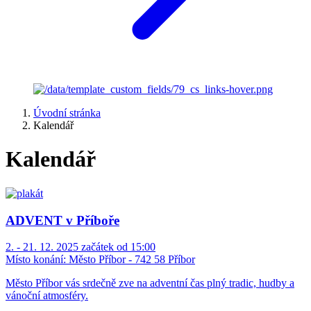
Úvodní stránka
Kalendář
Kalendář
ADVENT v Příboře
2. - 21. 12. 2025 začátek od 15:00
Místo konání:
Město Příbor - 742 58 Příbor
Město Příbor vás srdečně zve na adventní čas plný tradic, hudby a
vánoční atmosféry.