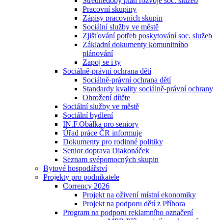
Střednědobý plán rozvoje soc. služeb
Pracovní skupiny
Zápisy pracovních skupin
Sociální služby ve městě
Zjišťování potřeb poskytování soc. služeb
Základní dokumenty komunitního
plánování
Zapoj se i ty
Sociálně-právní ochrana dětí
Sociálně-právní ochrana dětí
Standardy kvality sociálně-právní ochrany
Ohrožení dítěte
Sociální služby ve městě
Sociální bydlení
IN.F.Obálka pro seniory
Úřad práce ČR informuje
Dokumenty pro rodinné politiky
Senior doprava Diakonáček
Seznam svépomocných skupin
Bytové hospodářství
Projekty pro podnikatele
Corrency 2026
Projekt na oživení místní ekonomiky
Projekt na podporu dětí z Příbora
Program na podporu reklamního označení