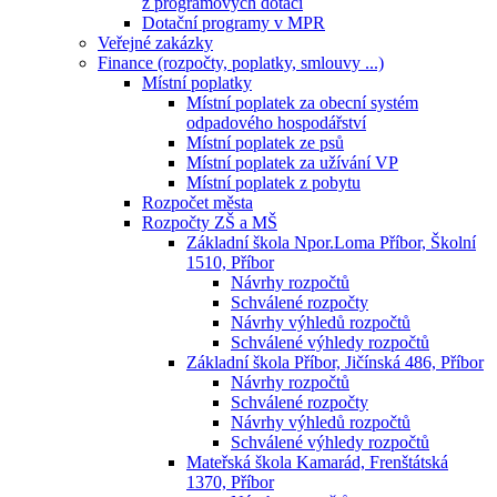
z programových dotací
Dotační programy v MPR
Veřejné zakázky
Finance (rozpočty, poplatky, smlouvy ...)
Místní poplatky
Místní poplatek za obecní systém
odpadového hospodářství
Místní poplatek ze psů
Místní poplatek za užívání VP
Místní poplatek z pobytu
Rozpočet města
Rozpočty ZŠ a MŠ
Základní škola Npor.Loma Příbor, Školní
1510, Příbor
Návrhy rozpočtů
Schválené rozpočty
Návrhy výhledů rozpočtů
Schválené výhledy rozpočtů
Základní škola Příbor, Jičínská 486, Příbor
Návrhy rozpočtů
Schválené rozpočty
Návrhy výhledů rozpočtů
Schválené výhledy rozpočtů
Mateřská škola Kamarád, Frenštátská
1370, Příbor