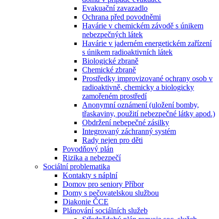
Evakuační zavazadlo
Ochrana před povodněmi
Havárie v chemickém závodě s únikem
nebezpečných látek
Havárie v jaderném energetickém zařízení
s únikem radioaktivních látek
Biologické zbraně
Chemické zbraně
Prostředky improvizované ochrany osob v
radioaktivně, chemicky a biologicky
zamořeném prostředí
Anonymní oznámení (uložení bomby,
třaskaviny, použití nebezpečné látky apod.)
Obdržení nebepečné zásilky
Integrovaný záchranný systém
Rady nejen pro děti
Povodňový plán
Rizika a nebezpečí
Sociální problematika
Kontakty s náplní
Domov pro seniory Příbor
Domy s pečovatelskou službou
Diakonie ČCE
Plánování sociálních služeb