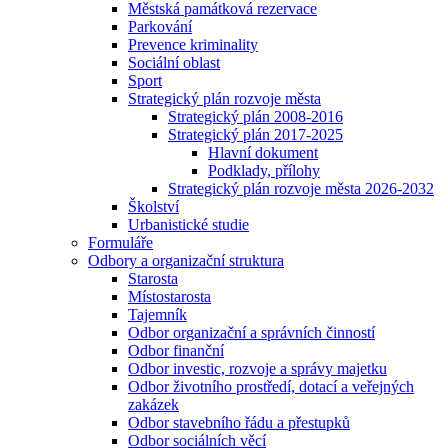
Městská památková rezervace
Parkování
Prevence kriminality
Sociální oblast
Sport
Strategický plán rozvoje města
Strategický plán 2008-2016
Strategický plán 2017-2025
Hlavní dokument
Podklady, přílohy
Strategický plán rozvoje města 2026-2032
Školství
Urbanistické studie
Formuláře
Odbory a organizační struktura
Starosta
Místostarosta
Tajemník
Odbor organizační a správních činností
Odbor finanční
Odbor investic, rozvoje a správy majetku
Odbor životního prostředí, dotací a veřejných
zakázek
Odbor stavebního řádu a přestupků
Odbor sociálních věcí