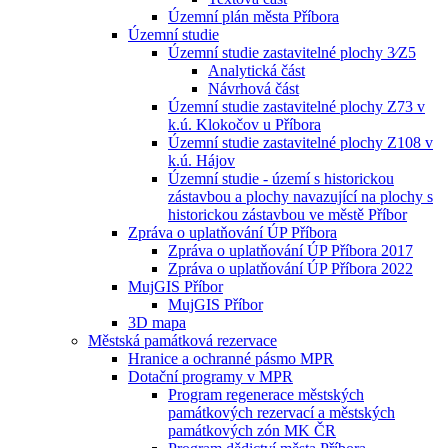
Územní plán města Příbora
Územní studie
Územní studie zastavitelné plochy 3⁄Z5
Analytická část
Návrhová část
Územní studie zastavitelné plochy Z73 v
k.ú. Klokočov u Příbora
Územní studie zastavitelné plochy Z108 v
k.ú. Hájov
Územní studie - území s historickou
zástavbou a plochy navazující na plochy s
historickou zástavbou ve městě Příbor
Zpráva o uplatňování ÚP Příbora
Zpráva o uplatňování ÚP Příbora 2017
Zpráva o uplatňování ÚP Příbora 2022
MujGIS Příbor
MujGIS Příbor
3D mapa
Městská památková rezervace
Hranice a ochranné pásmo MPR
Dotační programy v MPR
Program regenerace městských
památkových rezervací a městských
památkových zón MK ČR