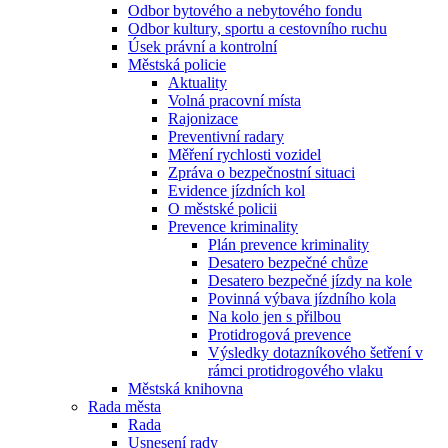
Odbor bytového a nebytového fondu
Odbor kultury, sportu a cestovního ruchu
Úsek právní a kontrolní
Městská policie
Aktuality
Volná pracovní místa
Rajonizace
Preventivní radary
Měření rychlosti vozidel
Zpráva o bezpečnostní situaci
Evidence jízdních kol
O městské policii
Prevence kriminality
Plán prevence kriminality
Desatero bezpečné chůze
Desatero bezpečné jízdy na kole
Povinná výbava jízdního kola
Na kolo jen s přilbou
Protidrogová prevence
Výsledky dotazníkového šetření v
rámci protidrogového vlaku
Městská knihovna
Rada města
Rada
Usnesení rady