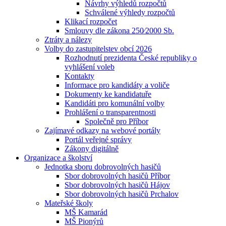
Návrhy výhledů rozpočtů
Schválené výhledy rozpočtů
Klikací rozpočet
Smlouvy dle zákona 250⁄2000 Sb.
Ztráty a nálezy
Volby do zastupitelstev obcí 2026
Rozhodnutí prezidenta České republiky o
vyhlášení voleb
Kontakty
Informace pro kandidáty a voliče
Dokumenty ke kandidatuře
Kandidáti pro komunální volby
Prohlášení o transparentnosti
Společně pro Příbor
Zajímavé odkazy na webové portály
Portál veřejné správy
Zákony digitálně
Organizace a školství
Jednotka sboru dobrovolných hasičů
Sbor dobrovolných hasičů Příbor
Sbor dobrovolných hasičů Hájov
Sbor dobrovolných hasičů Prchalov
Mateřské školy
MŠ Kamarád
MŠ Pionýrů