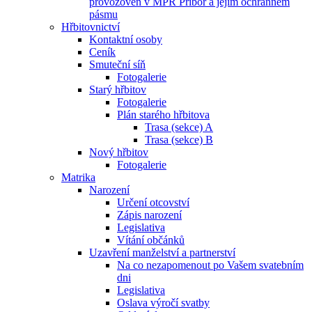
provozoven v MPR Příbor a jejím ochranném
pásmu
Hřbitovnictví
Kontaktní osoby
Ceník
Smuteční síň
Fotogalerie
Starý hřbitov
Fotogalerie
Plán starého hřbitova
Trasa (sekce) A
Trasa (sekce) B
Nový hřbitov
Fotogalerie
Matrika
Narození
Určení otcovství
Zápis narození
Legislativa
Vítání občánků
Uzavření manželství a partnerství
Na co nezapomenout po Vašem svatebním
dni
Legislativa
Oslava výročí svatby