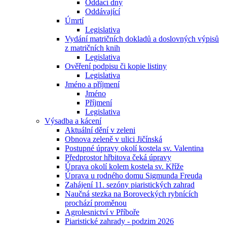
Oddací dny
Oddávající
Úmrtí
Legislativa
Vydání matričních dokladů a doslovných výpisů
z matričních knih
Legislativa
Ověření podpisu či kopie listiny
Legislativa
Jméno a příjmení
Jméno
Příjmení
Legislativa
Výsadba a kácení
Aktuální dění v zeleni
Obnova zeleně v ulici Jičínská
Postupné úpravy okolí kostela sv. Valentina
Předprostor hřbitova čeká úpravy
Úprava okolí kolem kostela sv. Kříže
Úprava u rodného domu Sigmunda Freuda
Zahájení 11. sezóny piaristických zahrad
Naučná stezka na Boroveckých rybnících
prochází proměnou
Agrolesnictví v Příboře
Piaristické zahrady - podzim 2026