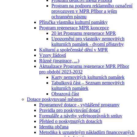
Program dědictví města Příbora
Program na podporu reklamního označení
provozoven v MPR Příbor a jejím
ochranném pásmu
Příručka vlastníka kulturní památky
Program regenerace MPR koncepce
20 let Programu regenerace MPR
Upozornění pro vlastníky nemovitých
kulturních památek - dvorní přístavby
Kulturní a společenské dění v MPR
Vzory žádostí
Různé (inspirace, ...)
Aktualizace Programu regenerace MPR Příbor
pro období 2023-2032
Karty nemovitých kulturních památek
Tabulková část – Seznam nemovitých
kulturních památek
Obrazová část
Dotace poskytované městem
Programové dotace - vyhlášené programy
Pravidla pro poskytování dotací
Formuláře a návrhy veřejnoprávních smluv
Přehled o poskytnutých dotacích
Identita občana
Metodika k uznatelným nákladům financovaných